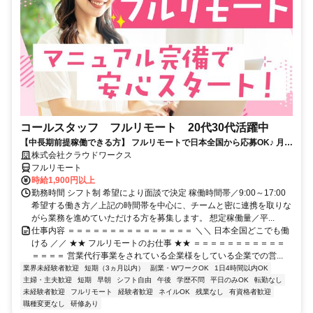
コールスタッフ フルリモート 20代30代活躍中
【中長期前提稼働できる方】 フルリモートで日本全国から応募OK♪ 月稼
働80時間で安定収入！
株式会社クラウドワークス
フルリモート
時給1,900円以上
勤務時間 シフト制 希望により面談で決定 稼働時間帯／9:00～17:00
希望する働き方／上記の時間帯を中心に、チームと密に連携を取りな
がら業務を進めていただける方を募集します。 想定稼働量／平...
仕事内容 ＝＝＝＝＝＝＝＝＝＝＝＝＝＝＝ ＼＼ 日本全国どこでも働
ける ／／ ★★ フルリモートのお仕事 ★★ ＝＝＝＝＝＝＝＝＝＝＝
＝＝＝＝ 営業代行事業をされている企業様をしている企業での営...
業界未経験者歓迎
短期（3ヵ月以内）
副業・WワークOK
1日4時間以内OK
主婦・主夫歓迎
短期
早朝
シフト自由
午後
学歴不問
平日のみOK
転勤なし
未経験者歓迎
フルリモート
経験者歓迎
ネイルOK
残業なし
有資格者歓迎
職種変更なし
研修あり