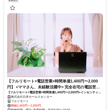
業務委託
【フルリモート×電話営業×時間単価1,400円〜2,000
円】 <ママさん、未経験活躍中> 完全在宅の電話営業
【フルリモート×電話営業×時間単価1,400円〜2,000円+インセンティブ
で家庭と仕事の両立を実現
あり】 ＜ママさん、未経験活躍中＞ 完全在宅の電話営業で家庭と仕事の
株式会社日本セールスセンター
両立を実現
フルリモート
時給1,400円～2,000円