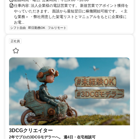
勤務時間・曜日: 営業時間：平日9:00〜18:00
仕事内容: 法人企業様の電話営業です。 新規営業でアポイント獲得を
やっていただきます。 面談から最短翌日に稼働開始可能です。 ＜主
な業務＞ ・弊社用意した架電リストとマニュアルをもとに企業様に
お電...
シフト自由
即日勤務OK
フルリモート
正社員
3DCGクリエイター
2年でプロの3DCGモデラーへ。 週4日・在宅相談可