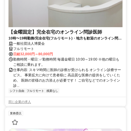
【金曜固定】完全在宅のオンライン問診医師
10時〜19時勤務/完全在宅(フルリモート)・地方も歓迎のオンライン問診
業務
一般社団法人博愛会
フルリモート
日給32,000円～80,000円
勤務時間・曜日: ✅勤務時間 毎週金曜日 10:00～19:00 ※他の曜日も
ご相談に乗れます。
仕事内容: スキマ時間に医師の診察が受けられる オンライン診療サー
ビス。 事業拡大に向けて患者様に 高品質な医療の提供をしていくた
め、 医師の皆様のお力添えが必要です！ ご自宅などでのオンライン
診...
シフト自由
フルリモート
残業なし
同じ企業の求人
業務委託