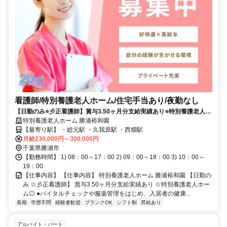
看護師/特別養護老人ホーム/住宅手当あり/夜勤なし
【日勤のみ⭐彡正看護師】賞与3.50ヶ月分支給実績あり⭐特別養護老人ホ
ーム⭕
特別養護老人ホーム 勝浦裕和園
【最寄り駅】 ・総元駅 ・久我原駅 ・西畑駅
月給230,000円～300,000円
千葉県勝浦市
【勤務時間】 1) 08：00～17：00 2) 09：00～18：00 3) 10：00～
19：00
【仕事内容】 【仕事内容】 特別養護老人ホーム 勝浦裕和園 【日勤の
み ☆彡正看護師】 賞与3.50ヶ月分支給実績あり ☆特別養護老人ホー
ム◎ ●バイタルチェックや服薬管理をはじめ、入居者の健康...
長期
学歴不問
経験者歓迎
ブランクOK
シフト制
昇給あり
アルバイト・パート