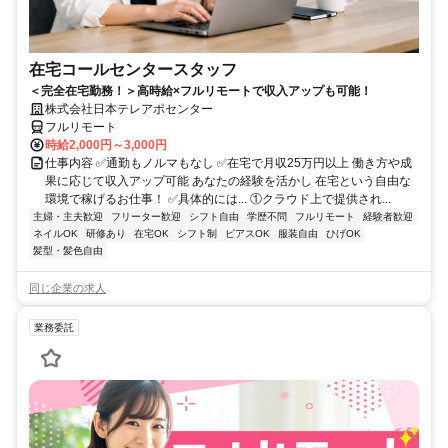
在宅コールセンタースタッフ
＜完全在宅勤務！＞高時給×フルリモートで収入アップも可能！
株式会社日本テレアポセンター
フルリモート
時給2,000円～3,000円
仕事内容 ✅通勤もノルマもなし ✅在宅で月収25万円以上 働き方や成
果に応じて収入アップ可能 あなたの経験を活かし 在宅という自由な
環境で稼げるお仕事！ ✅具体的には... ①クラウド上で提供され...
主婦・主夫歓迎
フリーター歓迎
シフト自由
学歴不問
フルリモート
経験者歓迎
ネイルOK
研修あり
在宅OK
シフト制
ピアスOK
服装自由
ひげOK
髪型・髪色自由
同じ企業の求人
業務委託