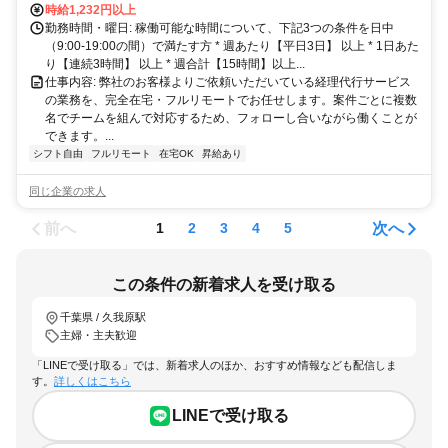
時給1,232円以上
勤務時間・曜日: 稼働可能な時間について、下記3つの条件を日中
（9:00-19:00の間）で満たす方 * 週あたり【平日3日】 以上 * 1日あた
り【連続3時間】 以上 * 週合計【15時間】以上...
仕事内容: 弊社のお客様よりご依頼いただいている経理代行サービス
の業務を、完全在宅・フルリモートでお任せします。案件ごとに複数
名でチームを組んで対応するため、フォローし合いながら働くことが
できます。...
シフト自由
フルリモート
在宅OK
昇給あり
同じ企業の求人
前へ
次へ
1
2
3
4
5
この条件の新着求人を受け取る
千葉県 / 久我原駅
主婦・主夫歓迎
「LINEで受け取る」では、新着求人のほか、おすすめ情報なども配信しま
す。
詳しくはこちら
LINEで受け取る