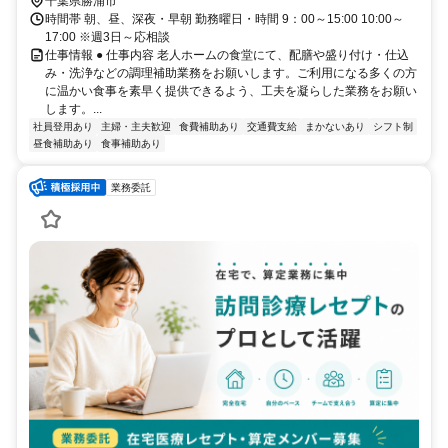
千葉県勝浦市
時間帯 朝、昼、深夜・早朝 勤務曜日・時間 9：00～15:00 10:00～
17:00 ※週3日～応相談
仕事情報 ● 仕事内容 老人ホームの食堂にて、配膳や盛り付け・仕込
み・洗浄などの調理補助業務をお願いします。ご利用になる多くの方
に温かい食事を素早く提供できるよう、工夫を凝らした業務をお願い
します。...
社員登用あり
主婦・主夫歓迎
食費補助あり
交通費支給
まかないあり
シフト制
昼食補助あり
食事補助あり
業務委託