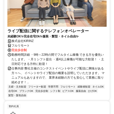
ライブ配信に関するテレフォンオペレーター
未経験OK✨完全在宅Ok✨服装・髪型・ネイル自由✨
株式会社KIRINZ
フルリモート
完全歩合制
勤務時間詳細 ・9時～22時の間でフルタイム稼働 できる方を優先い
たします。 ・月１シフト提出 ・週4以上稼働が可能な方歓迎！ ・土
日対応できる方特に歓迎！
仕事内容 弊社主催のコンテストイベントやライブ配信に興味がある
方々へ、 イベントやライブ配信の概要を説明していただきます。 マ
ニュアルもありますので、 業界未経験の方でも安心して業務に取り
組めます！...
主婦・主夫歓迎
フリーター歓迎
学歴不問
フルリモート
経験者歓迎
ネイルOK
在宅OK
ブランクOK
完全歩合制
シフト制
ピアスOK
服装自由
ひげOK
髪型・髪色自由
契約社員