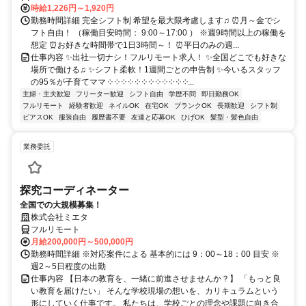
時給1,226円～1,920円
勤務時間詳細 完全シフト制 希望を最大限考慮します♫ ⏰月～金でシ
フト自由！ （稼働目安時間： 9:00～17:00 ） ※週9時間以上の稼働を
想定 ⏰お好きな時間帯で1日3時間～！ ⏰平日のみの週...
仕事内容 ✨出社一切ナシ！フルリモート求人！ ✨全国どこでも好きな
場所で働ける♫ ✨シフト柔軟！1週間ごとの申告制 ✨今いるスタッフ
の95％が子育てママ ༶ ༶ ༶ ༶ ༶ ༶ ༶ ༶ ༶ ༶ ༶ ༶...
主婦・主夫歓迎
フリーター歓迎
シフト自由
学歴不問
即日勤務OK
フルリモート
経験者歓迎
ネイルOK
在宅OK
ブランクOK
長期歓迎
シフト制
ピアスOK
服装自由
履歴書不要
友達と応募OK
ひげOK
髪型・髪色自由
業務委託
探究コーディネーター
全国での大規模募集！
株式会社ミエタ
フルリモート
月給200,000円～500,000円
勤務時間詳細 ※対応案件による 基本的には 9：00～18：00 目安 ※
週2～5日程度の出勤
仕事内容 【日本の教育を、一緒に前進させませんか？】 「もっと良
い教育を届けたい」 そんな学校現場の想いを、カリキュラムという
形にしていく仕事です。 私たちは、学校ごとの理念や課題に向き合