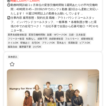
時給1,320円～1,400円
勤務時間詳細 1ヶ月単位の変形労働時間制 1週間あたりの平均労働時
間：40時間 8:45～20:00の中でのシフト勤務 週3日から柔軟に対応い
たします！ ※週12時間以上の勤務をお願いしています ...
仕事内容 雇用形態：契約社員 職種：アウトバウンドコールスタッ
フ、インバウンドコールスタッフ、一般事務 ＊各種制度が整った環
境の中での在宅ワーク！ ＊出社不要で全国から応募可能◎ ＊PCやモ
ニター等...
業界未経験者歓迎
変形労働時間制
副業・WワークOK
主婦・主夫歓迎
フリーター歓迎
転勤なし
経験不問
未経験者歓迎
フルリモート
経験者歓迎
ネイルOK
研修あり
在宅OK
ブランクOK
育休あり
長期歓迎
ピアスOK
服装自由
履歴書不要
ひげOK
業務委託