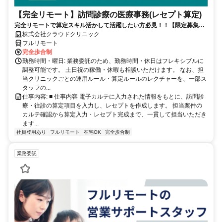
【完全リモート】訪問診療の医療事務(レセプト算定)
完全リモートで算定スキル活かして活躍したい方必見！！【限定募集】
完全リモート｜在宅医療レセプト算定（成果報酬型／業務委託）
株式会社クラウドクリニック
フルリモート
完全歩合制
勤務時間・曜日: 業務委託のため、勤務時間・休日はフレキシブルに
調整可能です。 土日祝の稼働・休暇も相談いただけます。 なお、担
当クリニックごとの運用ルール・算定ルールのレクチャーを、一部ス
タッフの...
仕事内容: ■ 仕事内容 電子カルテに入力された情報をもとに、訪問診
療・往診の算定項目を入力し、レセプトを作成します。 担当案件の
カルテ確認から算定入力・レセプト完成まで、一貫して担当いただき
ます...
社員登用あり
フルリモート
在宅OK
完全歩合制
業務委託