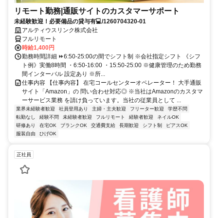
リモート勤務|通販サイトのカスタマーサポート
未経験歓迎！必要備品の貸与有💻/1260704320-01
アルティウスリンク株式会社
フルリモート
時給1,400円
勤務時間詳細 ⏩6:50-25:00の間でシフト制 ※会社指定シフト 《シフ
ト例》実働8時間 ・6:50-16:00 ・15:50-25:00 ※健康管理のため勤務
間インターバル 設定あり ※所...
仕事内容 【仕事内容】 在宅コールセンターオペレーター！ 大手通販
サイト「Amazon」の 問い合わせ対応◎ ※当社はAmazonのカスタマ
ーサービス業務 を請け負っています。当社の従業員として ...
業界未経験者歓迎
社員登用あり
主婦・主夫歓迎
フリーター歓迎
学歴不問
転勤なし
経験不問
未経験者歓迎
フルリモート
経験者歓迎
ネイルOK
研修あり
在宅OK
ブランクOK
交通費支給
長期歓迎
シフト制
ピアスOK
服装自由
ひげOK
正社員