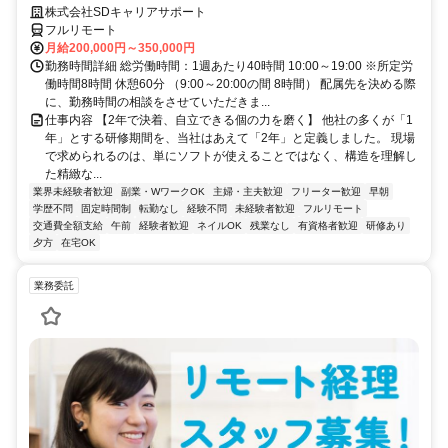
株式会社SDキャリアサポート
フルリモート
月給200,000円～350,000円
勤務時間詳細 総労働時間：1週あたり40時間 10:00～19:00 ※所定労
働時間8時間 休憩60分 （9:00～20:00の間 8時間） 配属先を決める際
に、勤務時間の相談をさせていただきま...
仕事内容 【2年で決着、自立できる個の力を磨く】 他社の多くが「1
年」とする研修期間を、当社はあえて「2年」と定義しました。 現場
で求められるのは、単にソフトが使えることではなく、構造を理解し
た精緻な...
業界未経験者歓迎
副業・WワークOK
主婦・主夫歓迎
フリーター歓迎
早朝
学歴不問
固定時間制
転勤なし
経験不問
未経験者歓迎
フルリモート
交通費全額支給
午前
経験者歓迎
ネイルOK
残業なし
有資格者歓迎
研修あり
夕方
在宅OK
業務委託