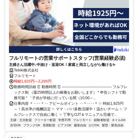
フルリモートの営業サポートスタッフ(営業経験必須)
主婦さん活躍中♪中抜け・送迎OK！家庭と両立しながら働ける✨
Tebiki株式会社
フルリモート
時給1,925円～2,200円
勤務時間詳細 ⏰ 勤務時間 ⏰ ────────────────── フルフレ
ックス制 （週25時間以上の稼働をお願いします） * 申告シフトで勤
務可能 * 「子供が学校に行っている間（10:00～...
仕事内容 ＊‥‥＊‥ アピールポイント ‥＊‥‥＊ ✨ 時給1,925円
～！高水準の報酬設定 ✨ ママ・パパ多数活躍中！温かいチーム ✨ フ
ルフレックスで自由に働く ✨ 丁寧なOJT＆マニュアル完備で...
主婦・主夫歓迎
フリーター歓迎
学歴不問
フルリモート
経験者歓迎
ネイルOK
在宅OK
ブランクOK
長期歓迎
ピアスOK
服装自由
ひげOK
髪型・髪色自由