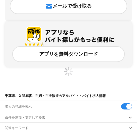
メールで受け取る
アプリを無料ダウンロード
千葉県、久我原駅、主婦・主夫歓迎のアルバイト・バイト求人情報
求人の詳細を表示
条件を追加・変更して検索
市区町村を追加・変更
関連キーワード
完全在宅ワーク 全国
シール貼り 在宅
現在地周辺
ガチャガチャ
犬カフェ
千葉県