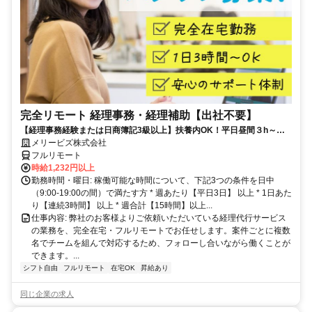
完全リモート 経理事務・経理補助【出社不要】
【経理事務経験または日商簿記3級以上】扶養内OK！平日昼間３h～。
完全在宅で育児・介護中の方も大歓迎♪
メリービズ株式会社
フルリモート
時給1,232円以上
勤務時間・曜日: 稼働可能な時間について、下記3つの条件を日中
（9:00-19:00の間）で満たす方 * 週あたり【平日3日】 以上 * 1日あた
り【連続3時間】 以上 * 週合計【15時間】以上...
仕事内容: 弊社のお客様よりご依頼いただいている経理代行サービス
の業務を、完全在宅・フルリモートでお任せします。案件ごとに複数
名でチームを組んで対応するため、フォローし合いながら働くことが
できます。...
シフト自由
フルリモート
在宅OK
昇給あり
同じ企業の求人