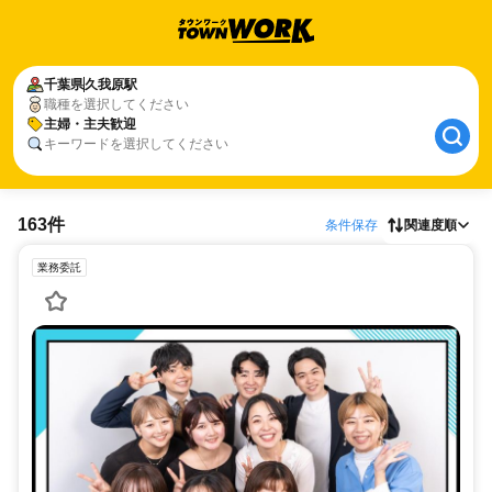
千葉県
久我原駅
職種を選択してください
主婦・主夫歓迎
キーワードを選択してください
163件
条件保存
関連度順
業務委託