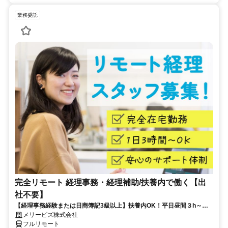
業務委託
完全リモート 経理事務・経理補助/扶養内で働く【出
社不要】
【経理事務経験または日商簿記3級以上】扶養内OK！平日昼間３h～。
完全在宅で育児・介護中の方も大歓迎♪
メリービズ株式会社
フルリモート