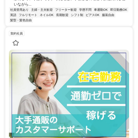
いながら...
社員登用あり
主婦・主夫歓迎
フリーター歓迎
学歴不問
車通勤OK
即日勤務OK
英語
フルリモート
ネイルOK
長期歓迎
シフト制
ピアスOK
服装自由
髪型・髪色自由
契約社員