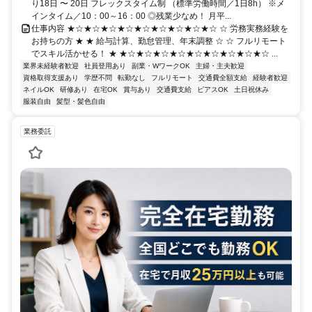
り18日 〜 20日 フレックスタイム制 （標準労働時間／1日8h） ※メ
インタイム／10：00～16：00 ◎残業少なめ！ 月平...
仕事内容 ★☆★☆★☆★☆★☆★☆★☆★☆★☆ ☆ 労務実務経験を
お持ちの方 ★ ★ 給与計算、勤怠管理、年末調整 ☆ ☆ フルリモート
でスキル活かせる！ ★ ★☆★☆★☆★☆★☆★☆★☆★☆★☆ ...
業界未経験者歓迎
社員登用あり
副業・WワークOK
主婦・主夫歓迎
資格取得支援あり
学歴不問
転勤なし
フルリモート
交通費全額支給
経験者歓迎
ネイルOK
研修あり
在宅OK
賞与あり
交通費支給
ピアスOK
土日祝休み
服装自由
髪型・髪色自由
業務委託