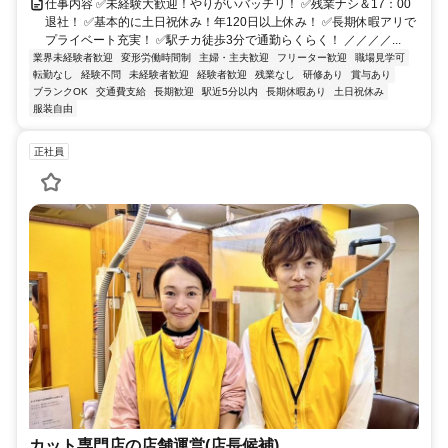
仕事内容 ✅未経験大歓迎！やりがいバッチリ！ ✅残業ナシ＆17：00
退社！ ✅基本的に土日祝休み！年120日以上休み！ ✅長期休暇アリで
プライベート充実！ ✅駅チカ徒歩3分で通勤らくらく！ ／／／／...
業界未経験者歓迎
変形労働時間制
主婦・主夫歓迎
フリーター歓迎
職場見学可
転勤なし
経験不問
未経験者歓迎
経験者歓迎
残業なし
研修あり
賞与あり
ブランクOK
交通費支給
長期歓迎
駅近5分以内
長期休暇あり
土日祝休み
服装自由
正社員
カット専門店の店舗運営(店長候補)