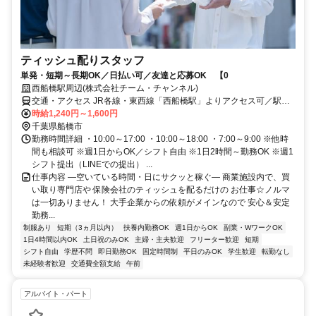
ティッシュ配りスタッフ
単発・短期～長期OK／日払い可／友達と応募OK 【0
西船橋駅周辺(株式会社チーム・チャンネル)
交通・アクセス JR各線・東西線「西船橋駅」よりアクセス可／駅近5
分以内 ※直行直帰OK
時給1,240円～1,600円
千葉県船橋市
勤務時間詳細 ・10:00～17:00 ・10:00～18:00 ・7:00～9:00 ※他時
間も相談可 ※週1日からOK／シフト自由 ※1日2時間～勤務OK ※週1
シフト提出（LINEでの提出） ...
仕事内容 ―空いている時間・日にサクッと稼ぐ― 商業施設内で、買
い取り専門店や 保険会社のティッシュを配るだけの お仕事☆ノルマ
は一切ありません！ 大手企業からの依頼がメインなので 安心＆安定
勤務...
制服あり
短期（3ヵ月以内）
扶養内勤務OK
週1日からOK
副業・WワークOK
1日4時間以内OK
土日祝のみOK
主婦・主夫歓迎
フリーター歓迎
短期
シフト自由
学歴不問
即日勤務OK
固定時間制
平日のみOK
学生歓迎
転勤なし
未経験者歓迎
交通費全額支給
午前
アルバイト・パート