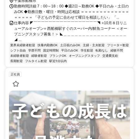
千葉県船橋市
勤務時間詳細 7：00～18：00 ◆週2日～勤務OK ◆平日のみ・土日の
みOK ◆勤務日数・曜日・時間は応相談 ＝＝＝＝＝＝＝＝＝＝＝＝＝
＝＝＝＝＝ 「子どもの予定に合わせて曜日を相談したい」 「...
仕事内容 ◤￣￣￣￣￣￣￣￣￣￣￣￣￣￣￣￣￣◥ ⭐10月８日リニ
ューアルオープン⭐ 西船橋駅すぐのスーパー内/鮮魚コーナー ＜オー
プニングスタッフ募集！＞ ◣＿＿＿＿＿＿＿＿＿＿＿＿＿＿＿＿＿
◢ ...
業界未経験者歓迎
扶養内勤務OK
土日祝のみOK
主婦・主夫歓迎
フリーター歓迎
シフト自由
学歴不問
固定時間制
平日のみOK
学生歓迎
転勤なし
経験不問
未経験者歓迎
経験者歓迎
ブランクOK
オープニングスタッフ
交通費支給
長期歓迎
フルタイム歓迎
駅近5分以内
正社員