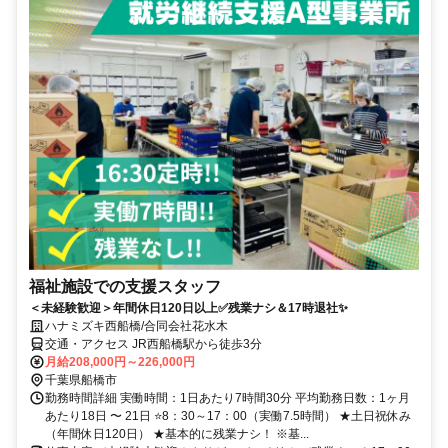
福祉施設での支援スタッフ
＜未経験歓迎＞年間休日120日以上✅残業ナシ＆17時退社✨
ハナミズキ西船橋/合同会社花水木
交通・アクセス JR西船橋駅から徒歩3分
月給208,000円～226,000円
千葉県船橋市
勤務時間詳細 実働時間：1日あたり7時間30分 平均勤務日数：1ヶ月
あたり18日 〜 21日 ⭐8：30～17：00（実働7.5時間） ★土日祝休み
（年間休日120日） ★基本的に残業ナシ！ ※基...