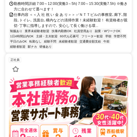
勤務時間詳細 7:00～12:00(実働3～5h) 7:00～15:30(実働7.5h) ※働き
方に合わせて選べます！
仕事内容 ＜＜入 社 祝 い 金 あ り＞＞ ✅ＮＴＴビルの事務室､廊下､階
段､トイレ､ 洗面台､構内などの清掃作業！未経験歓迎！ 有資格者が親
切･丁寧に指導しますので､ 安心して長く働ける環...
制服あり
業界未経験者歓迎
扶養内勤務OK
社員登用あり
副業・WワークOK
1日4時間以内OK
主婦・主夫歓迎
60代も応募可
フリーター歓迎
早朝
学歴不問
平日のみOK
転勤なし
経験不問
未経験者歓迎
交通費全額支給
午前
経験者歓迎
駅ナカ
研修あり
正社員