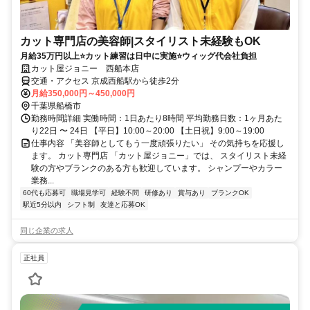
カット専門店の美容師|スタイリスト未経験もOK
月給35万円以上⭐カット練習は日中に実施⭐ウィッグ代会社負担
カット屋ジョニー 西船本店
交通・アクセス 京成西船駅から徒歩2分
月給350,000円～450,000円
千葉県船橋市
勤務時間詳細 実働時間：1日あたり8時間 平均勤務日数：1ヶ月あた
り22日 〜 24日 【平日】10:00～20:00 【土日祝】9:00～19:00
仕事内容 「美容師としてもう一度頑張りたい」 その気持ちを応援し
ます。 カット専門店 「カット屋ジョニー」では、 スタイリスト未経
験の方やブランクのある方も歓迎しています。 シャンプーやカラー
業務...
60代も応募可
職場見学可
経験不問
研修あり
賞与あり
ブランクOK
駅近5分以内
シフト制
友達と応募OK
同じ企業の求人
正社員