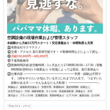
空調設備の現場作業および管理スタッフ
未経験から月給33万円スタート！安定基盤あり・休暇制度も充実
有限会社サクマテクノ
交通・アクセス 直行直帰可能です！ ※勤務時間などによって異なる
場合もございます。
月給330,000円～400,000円
千葉県船橋市
勤務時間詳細 総労働時間：1ヶ月あたり173時間 08:00～17:30（実働
8時間/休憩90分) ※残業あり ※現場によっては宿泊、直行直帰あり
仕事内容 ━━━━━━━━━━━━━━━━━ 学歴・経験は不問で
す。 □何をやりたいか悩んでいる方 □これまでの人生で、 つまずいた
経験がある方 ――そんなあなたも大歓迎！ ━━━━━━━━━━...
制服あり
資格取得支援あり
学歴不問
車通勤OK
固定時間制
転勤なし
住宅手当あり
午前
経験者歓迎
ネイルOK
有資格者歓迎
研修あり
夕方
賞与あり
ブランクOK
交通費支給
長期休暇あり
ピアスOK
服装自由
ひげOK
アルバイト・パート