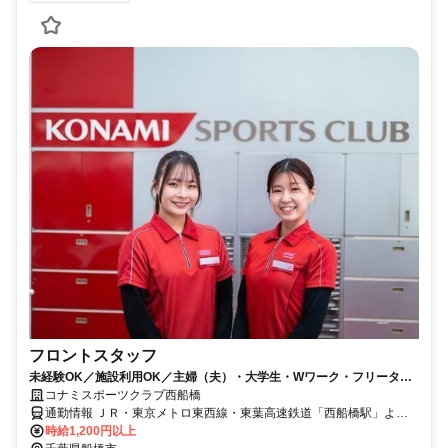
フロントスタッフ
未経験OK／施設利用OK／主婦（夫）・大学生・Wワーク・フリーター
活躍中／幅広い年齢層のスタッフが活躍中
コナミスポーツクラブ西船橋
通勤情報 ＪＲ・東京メトロ東西線・東葉高速鉄道「西船橋駅」より
徒歩１分
時給1,200円以上