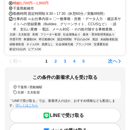
西線・京葉線「西船橋」駅から徒歩10分
時給1,700円～1,900円
千葉県船橋市
勤務時間 固定時間制 8:30～17:30（休憩60分／実働8時間）
仕事内容 ≪お仕事内容≫ 〇一般事務・庶務 ・データ入力 ・建設系サ
イトへの登録業務（Buildee、グリーンサイト、CCUSなど） ・請
求、支払い業務 ・電話、メール対応 ・その他付随する事務業務...
主婦・主夫歓迎
長期
フリーター歓迎
社会保険あり
産休・育休取得実績あり
学歴不問
車通勤OK
即日勤務OK
固定時間制
平日のみOK
英語
未経験者歓迎
経験者歓迎
ネイルOK
残業なし
社会保険完備
ブランクOK
交通費支給
駅近5分以内
ピアスOK
前へ
次へ
1
2
3
4
5
この条件の新着求人を受け取る
千葉県 / 西船橋駅
主婦・主夫歓迎
「LINEで受け取る」では、新着求人のほか、おすすめ情報なども配信しま
す。
詳しくはこちら
LINEで受け取る