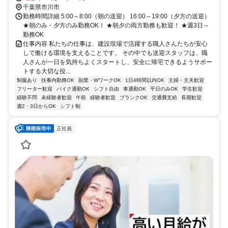
千葉県市川市
勤務時間詳細 5:00～8:00（朝の送迎） 16:00～19:00（夕方の送迎）
★朝のみ・夕方のみ勤務OK！ ★朝夕の両方勤務も歓迎！ ★週3日～
勤務OK
仕事内容 私たちの仕事は、建設現場で活躍する職人さんたちが安心
して働ける環境を支えることです。 その中でも送迎スタッフは、職
人さんが一日を気持ちよくスタートし、安全に帰宅できるようサポー
トする大切な役...
制服あり
扶養内勤務OK
副業・WワークOK
1日4時間以内OK
主婦・主夫歓迎
フリーター歓迎
バイク通勤OK
シフト自由
車通勤OK
平日のみOK
学生歓迎
経験不問
未経験者歓迎
午前
経験者歓迎
ブランクOK
交通費支給
長期歓迎
週2・3日からOK
シフト制
正社員