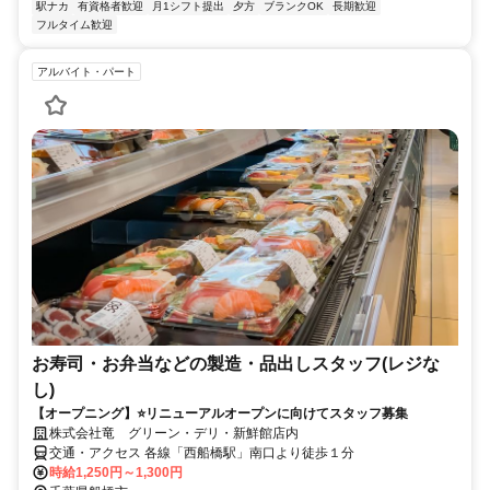
駅ナカ
有資格者歓迎
月1シフト提出
夕方
ブランクOK
長期歓迎
フルタイム歓迎
アルバイト・パート
お寿司・お弁当などの製造・品出しスタッフ(レジな
し)
【オープニング】⭐リニューアルオープンに向けてスタッフ募集
株式会社竜 グリーン・デリ・新鮮館店内
交通・アクセス 各線「西船橋駅」南口より徒歩１分
時給1,250円～1,300円