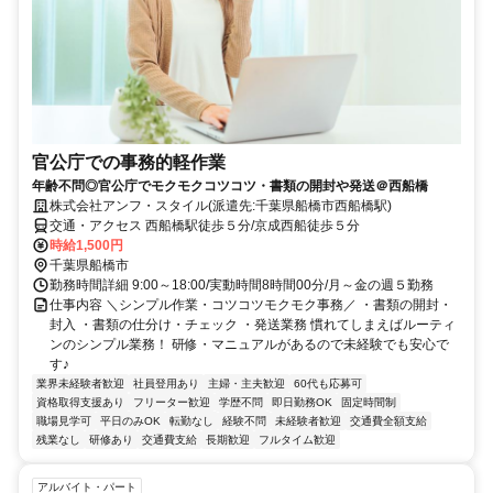
官公庁での事務的軽作業
年齢不問◎官公庁でモクモクコツコツ・書類の開封や発送＠西船橋
株式会社アンフ・スタイル(派遣先:千葉県船橋市西船橋駅)
交通・アクセス 西船橋駅徒歩５分/京成西船徒歩５分
時給1,500円
千葉県船橋市
勤務時間詳細 9:00～18:00/実動時間8時間00分/月～金の週５勤務
仕事内容 ＼シンプル作業・コツコツモクモク事務／ ・書類の開封・
封入 ・書類の仕分け・チェック ・発送業務 慣れてしまえばルーティ
ンのシンプル業務！ 研修・マニュアルがあるので未経験でも安心で
す♪
業界未経験者歓迎
社員登用あり
主婦・主夫歓迎
60代も応募可
資格取得支援あり
フリーター歓迎
学歴不問
即日勤務OK
固定時間制
職場見学可
平日のみOK
転勤なし
経験不問
未経験者歓迎
交通費全額支給
残業なし
研修あり
交通費支給
長期歓迎
フルタイム歓迎
アルバイト・パート