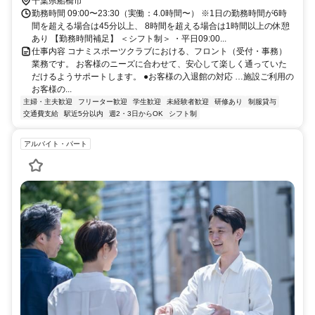
千葉県船橋市
勤務時間 09:00〜23:30（実働：4.0時間〜） ※1日の勤務時間が6時
間を超える場合は45分以上、 8時間を超える場合は1時間以上の休憩
あり 【勤務時間補足】 ＜シフト制＞ ・平日09:00...
仕事内容 コナミスポーツクラブにおける、フロント（受付・事務）
業務です。 お客様のニーズに合わせて、安心して楽しく通っていた
だけるようサポートします。 ●お客様の入退館の対応 …施設ご利用の
お客様の...
主婦・主夫歓迎
フリーター歓迎
学生歓迎
未経験者歓迎
研修あり
制服貸与
交通費支給
駅近5分以内
週2・3日からOK
シフト制
アルバイト・パート