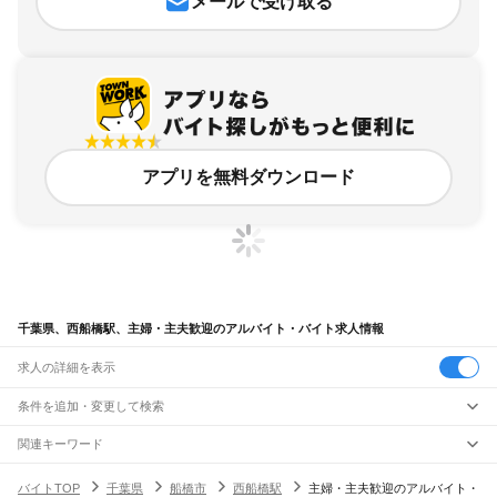
メールで受け取る
アプリを無料ダウンロード
千葉県、西船橋駅、主婦・主夫歓迎のアルバイト・バイト求人情報
求人の詳細を表示
条件を追加・変更して検索
市区町村を追加・変更
関連キーワード
完全在宅ワーク 全国
シール貼り 在宅
現在地周辺
ガチャガチャ
犬カフェ
千葉県
駅を追加・変更
バイトTOP
千葉県
船橋市
西船橋駅
主婦・主夫歓迎のアルバイト・
千葉県
すべて