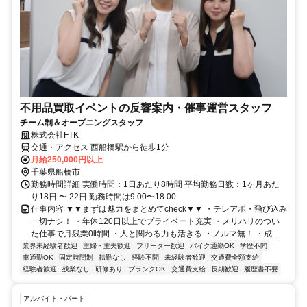
不用品買取イベントの反響案内・催事運営スタッフ
チーム制＆オープニングスタッフ
株式会社FTK
交通・アクセス 西船橋駅から徒歩1分
月給250,000円以上
千葉県船橋市
勤務時間詳細 実働時間：1日あたり8時間 平均勤務日数：1ヶ月あた
り18日 〜 22日 勤務時間は9:00〜18:00
仕事内容 ▼▼まずは魅力をまとめてcheck▼▼ ・テレアポ・飛び込み
一切ナシ！ ・年休120日以上でプライベート充実 ・メリハリのつい
た仕事で月残業0時間 ・人と関わる力も活きる ・ノルマ無！ ・成...
業界未経験者歓迎
主婦・主夫歓迎
フリーター歓迎
バイク通勤OK
学歴不問
車通勤OK
固定時間制
転勤なし
経験不問
未経験者歓迎
交通費全額支給
経験者歓迎
残業なし
研修あり
ブランクOK
交通費支給
長期歓迎
履歴書不要
アルバイト・パート