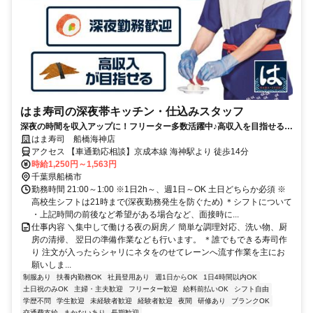
はま寿司の深夜帯キッチン・仕込みスタッフ
深夜の時間を収入アップに！フリーター多数活躍中♪高収入を目指せる環
境です！
はま寿司 船橋海神店
アクセス 【車通勤応相談】京成本線 海神駅より 徒歩14分
時給1,250円～1,563円
千葉県船橋市
勤務時間 21:00～1:00 ※1日2h～、週1日～OK 土日どちらか必須 ※
高校生シフトは21時まで(深夜勤務発生を防ぐため) ＊シフトについて
・上記時間の前後など希望がある場合など、面接時に...
仕事内容 ＼集中して働ける夜の厨房／ 簡単な調理対応、洗い物、厨
房の清掃、 翌日の準備作業なども行います。 ＊誰でもできる寿司作
り 注文が入ったらシャリにネタをのせてレーンへ流す作業を主にお
願いしま...
制服あり
扶養内勤務OK
社員登用あり
週1日からOK
1日4時間以内OK
土日祝のみOK
主婦・主夫歓迎
フリーター歓迎
給料前払いOK
シフト自由
学歴不問
学生歓迎
未経験者歓迎
経験者歓迎
夜間
研修あり
ブランクOK
交通費支給
まかないあり
長期歓迎