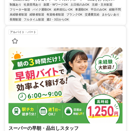
制服あり
社員登用あり
副業・WワークOK
土日祝のみOK
主婦・主夫歓迎
フリーター歓迎
バイク通勤OK
給料前払いOK
車通勤OK
平日のみOK
経験不問
未経験者歓迎
経験者歓迎
有資格者歓迎
ブランクOK
交通費支給
まかないあり
長期歓迎
フルタイム歓迎
週2・3日からOK
アルバイト・パート
スーパーの早朝・品出しスタッフ