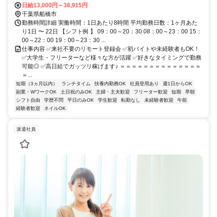
日給13,000円～38,915円
千葉県船橋市
勤務時間詳細 実働時間：1日あたり8時間 平均勤務日数：1ヶ月あた
り1日 〜 22日 【シフト例 】 09：00～20：30 08：00～23：00 15：
00～22：00 19：00～23：30 ...
仕事内容 ✅来社不要のリモート登録会 ✅初バイトや未経験者もOK！
✅大学生・フリーターなど様々な方が活躍 ✅好きなタイミングで勤務
可能◎ ✅高日給でガッツリ稼げます♪ ＝＝＝＝＝＝＝＝＝＝＝＝＝＝
＝...
短期（3ヵ月以内）
ランチタイム
扶養内勤務OK
社員登用あり
週1日からOK
副業・WワークOK
土日祝のみOK
主婦・主夫歓迎
フリーター歓迎
短期
早朝
シフト自由
学歴不問
平日のみOK
学生歓迎
転勤なし
未経験者歓迎
午前
経験者歓迎
ネイルOK
派遣社員