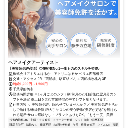
ヘアメイクアーティスト
【美容師免許必須】◎施術数No.1一生もののスキルを習得♪
株式会社アトリエはるか アトリエはるか ペリエ西船橋店
交通・アクセス JR「西船橋」駅直結 ペリエ西船橋改札内 3F
時給1,200円～1,500円
千葉県船橋市
勤務時間詳細 ※1ヶ月ごとのシフト制 前月の20日前後に翌月分のシ
フトを決定 ※土日を含む営業時間の中でシフト制となります。
仕事内容 ＼ 美容師免許、眠らせていませんか？／ 美容師免許を活か
して働ける/未経験歓迎/大手サロンの安心研修/“美容が好き”を続けら
れる場所 サロン経験なし・ブランクありもOK。 “もう一度、美容...
扶養内勤務OK
主婦・主夫歓迎
フリーター歓迎
シフト自由
学歴不問
職場見学可
転勤なし
経験不問
未経験者歓迎
午前
経験者歓迎
ネイルOK
夜間