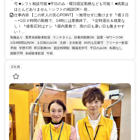
可 ■シフト相談可能 ■平日のみ・曜日固定勤務なども可能！ ■残業は
ほとんどありません ✨シフトの相談OK✨ 前...
仕事内容 【この求人の安心POINT】 ✨無理せずに働けます ┗週２日
～×1日４時間の勤務で、14時には業務終了。 ┗定時退社＆残業な
し！ ┗接客応対はナシ ┗屋内業務で、雨の日も暑い日も働きやす
い！...
制服あり
業界未経験者歓迎
ランチタイム
扶養内勤務OK
副業・WワークOK
1日4時間以内OK
土日祝のみOK
主婦・主夫歓迎
60代も応募可
フリーター歓迎
早朝
学歴不問
即日勤務OK
固定時間制
職場見学可
平日のみOK
転勤なし
経験不問
未経験者歓迎
午前
正社員