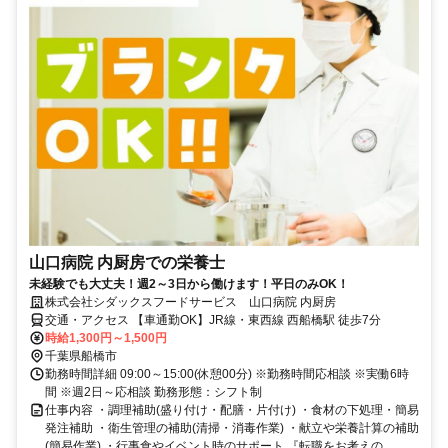
山口病院 内厨房での栄養士
未経験でも大丈夫！週2～3日から働けます！平日のみOK！
株式会社シダックスフードサービス 山口病院 内厨房
交通・アクセス 【車通勤OK】JR線・東西線 西船橋駅 徒歩7分
時給1,300円～1,500円
千葉県船橋市
勤務時間詳細 09:00～15:00(休憩00分) ※勤務時間応相談 ※実働6時
間 ※週2日～応相談 勤務形態：シフト制
仕事内容 ・調理補助(盛り付け・配膳・片付け) ・食材の下処理・簡易
発注補助 ・衛生管理の補助(清掃・消毒作業) ・献立や栄養計算の補助
(簡易作業) ・行事食やイベント時のサポート 『転職をお考えの...