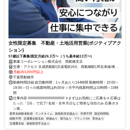
女性限定募集 不動産・土地活用営業(ポジティブアク
ション)
57歳以下募集/固定月給26.3万〜（うち基本給13万〜)
東建コーポレーション株式会社 西船橋支店
交通・アクセス 京成西船駅(京成電鉄)4分、西船橋駅(JR在来線/東京
メトロ東西線/東葉高速鉄道)5分
月給263,000円以上
千葉県船橋市
勤務時間詳細 総労働時間：1ヶ月あたり144時間 勤務時間：10:00～
19:00 ✅日々の残業時間は約30分 ✅月平均残業時間は10時間～15時
間
仕事内容 ////////////////////////////////////////// ✰まずはお気軽にご応募を✰ 応募は
たった「2分」で完了! 名前・生年月日など簡単な項目のみ 応募ボタ
ン後...
業界未経験者歓迎
ランチタイム
資格取得支援あり
学歴不問
固定時間制
経験不問
交通費全額支給
研修あり
賞与あり
ブランクOK
育休あり
交通費支給
資格取得手当あり