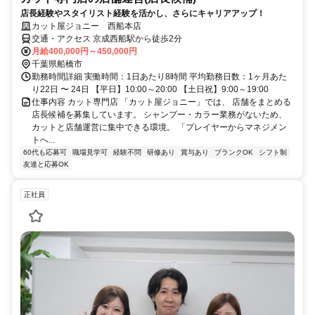
店長経験やスタイリスト経験を活かし、さらにキャリアアップ！
カット屋ジョニー 西船本店
交通・アクセス 京成西船駅から徒歩2分
月給400,000円～450,000円
千葉県船橋市
勤務時間詳細 実働時間：1日あたり8時間 平均勤務日数：1ヶ月あた
り22日 〜 24日 【平日】10:00～20:00 【土日祝】9:00～19:00
仕事内容 カット専門店 「カット屋ジョニー」では、 店舗をまとめる
店長候補を募集しています。 シャンプー・カラー業務がないため、
カットと店舗運営に集中できる環境。 「プレイヤーからマネジメン
トへ...
60代も応募可
職場見学可
経験不問
研修あり
賞与あり
ブランクOK
シフト制
友達と応募OK
正社員