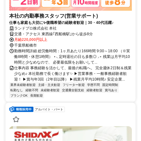
本社の内勤事務スタッフ(営業サポート)
仕事も家庭も大切に✨復職希望の経験者歓迎｜30・40代活躍♪
ランドプロ株式会社 本社
交通・アクセス 東西線｢西船橋駅｣から徒歩8分
月給220,000円以上
千葉県船橋市
勤務時間詳細 総労働時間：1ヶ月あたり166時間 9:00～18:00 （※実
働8時間・休憩1時間） ⋆⸜ 定時退社の日も多数◎ ⸝⋆ 残業は月平均10
時間と少なめなので、 必要最低限をお願いして...
仕事内容 事務経験を活かして、最後の転職へ。 完全週休2日制＆残業
少なめ♪ 本社勤務で長く働けます✨ ▶営業事務・一般事務経験者歓
迎！ ▶賞与年3回（2年目以降） ▶残業月平均10時間♪ 安定企業...
業界未経験者歓迎
主婦・主夫歓迎
フリーター歓迎
学歴不問
固定時間制
転勤なし
経験不問
未経験者歓迎
交通費全額支給
経験者歓迎
賞与あり
ブランクOK
長期歓迎
アルバイト・パート