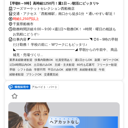
【早朝6～9時】高時給1250円！週1日～♪朝活にピッタリ✨
フーズマーケットセレクション西船橋店
交通・アクセス 「西船橋駅」南口から徒歩1分 ＊通いやすい駅近！
時給1,250円以上
千葉県船橋市
勤務時間詳細 6:00～9:00 ⭐週1日〜勤務OK！ ⭐時間・曜日の相談も
お気軽にどうぞ✨
仕事内容 ◤━━━━━━━━━━━━━━━━━◥ ⏰6～9時の早朝
だけ勤務！ 学校の前に・Wワークにもピッタリ♪
◣━━━━━━━━━━━━━━━━━◢ 早朝からの午前中、 商品
補充・売場づくり...
業界未経験者歓迎
扶養内勤務OK
社員登用あり
週1日からOK
副業・WワークOK
1日4時間以内OK
土日祝のみOK
主婦・主夫歓迎
60代も応募可
フリーター歓迎
早朝
シフト自由
学歴不問
平日のみOK
経験不問
未経験者歓迎
午前
経験者歓迎
ブランクOK
交通費支給
アルバイト・パート