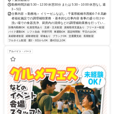
勤務時間詳細 5:30～12:00 休憩30分 または 5:30～10:00 休憩なし 週
3～5日
仕事内容 ＜勤務地＞ イリーゼふなばし：千葉県船橋市西船6-7-8 高齢
者福祉施設での調理補助業務 ・基本的な仕事内容 食事の盛り付けや
洗い場での食器洗浄、厨房内の清掃などの調理補助業務を行ってい...
扶養内勤務OK
社員登用あり
主婦・主夫歓迎
資格取得支援あり
フリーター歓迎
バイク通勤OK
シフト自由
学歴不問
車通勤OK
固定時間制
平日のみOK
未経験者歓迎
経験者歓迎
研修あり
ブランクOK
交通費支給
長期歓迎
フルタイム歓迎
週2・3日からOK
週4日以上OK
アルバイト・パート