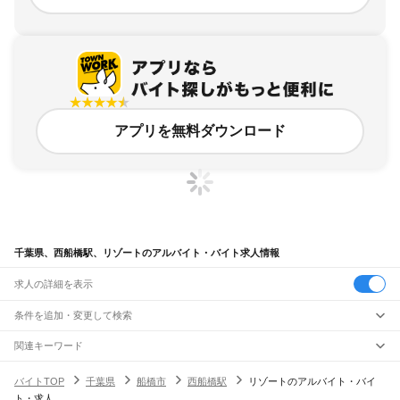
アプリを無料ダウンロード
千葉県、西船橋駅、リゾートのアルバイト・バイト求人情報
求人の詳細を表示
条件を追加・変更して検索
市区町村を追加・変更
関連キーワード
完全在宅ワーク 全国
シール貼り 在宅
現在地周辺
ガチャガチャ
犬カフェ
千葉県
駅を追加・変更
バイトTOP
千葉県
船橋市
西船橋駅
リゾートのアルバイト・バイ
千葉県
すべて
ト・求人
千葉市
すべて