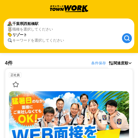
千葉県
西船橋駅
職種を選択してください
リゾート
キーワードを選択してください
4件
条件保存
関連度順
正社員