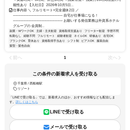
能性あり 【入社日】 2026年10月5日...
仕事内容 ＼ フルリモート×完全週休2日 ／
─────────────────── 自宅が仕事場になる！
─────────────────── お願いする発信業務は外資系ホテル
グループの 会員制...
副業・WワークOK
主婦・主夫歓迎
資格取得支援あり
フリーター歓迎
学歴不問
転勤なし
経験不問
フルリモート
経験者歓迎
ネイルOK
研修あり
在宅OK
ブランクOK
育休あり
資格取得手当あり
シフト制
ピアスOK
服装自由
髪型・髪色自由
前へ
次へ
1
この条件の新着求人を受け取る
千葉県 / 西船橋駅
リゾート
「LINEで受け取る」では、新着求人のほか、おすすめ情報なども配信しま
す。
詳しくはこちら
LINEで受け取る
メールで受け取る