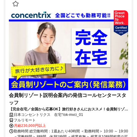
会員制リゾート説明会案内の発信コールセンタースタ
ッフ
【完全在宅／全国から応募OK】旅行好きさんにおススメ！会員制リゾー
トのご案内×テレワーク・リモートワーク◎月収34万円以上も可能！
日本コンセントリクス 在宅*/ok-mvci_01
フルリモート
月給230,000円以上
勤務時間 総労働時間：1週あたり40時間 ＜勤務時間＞ 10:00 ～ 19:00
＜実働時間＞ 8時間、休憩1時間 ＜残業有無＞ 残業月10時間程度の可