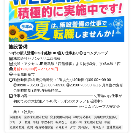
施設警備
50代の新人活躍中✨未経験OK❗座り仕事あり◎セコムグループ
株式会社セノン/ペリエ西船橋
交通・アクセス JR総武線「西船橋駅」より徒歩3分、京成本線「西船
駅」より徒歩10分
月給198,000円～273,276円
千葉県船橋市
勤務時間詳細 総労働時間：1週あたり40時間 ①09:00〜09:00
②09:00～05:00 ③23:00〜09:00 ④23:00〜05:00 ※1ヶ月単位の変形
労働時間制 (週平均実働時間...
仕事内容 ━━━━━━━━━━━━━━━━━━ ＼警備のお仕事が
初めての方大歓迎／ ✨40代・50代のスタッフも活躍中✨
━━━━━━━━━━━━━━━━━━ ⭐セコムグループの安定企
業！ ⭐社員の...
制服あり
業界未経験者歓迎
変形労働時間制
60代も応募可
資格取得支援あり
フリーター歓迎
早朝
学歴不問
転勤なし
経験不問
未経験者歓迎
午前
経験者歓迎
夜間
有資格者歓迎
研修あり
夕方
賞与あり
育休あり
交通費支給