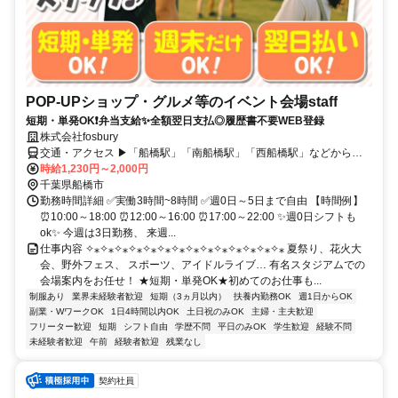
POP-UPショップ・グルメ等のイベント会場staff
短期・単発OK❗弁当支給✨全額翌日支払◎履歴書不要WEB登録
株式会社fosbury
交通・アクセス ▶「船橋駅」「南船橋駅」「西船橋駅」などから徒
歩1~10分
時給1,230円～2,000円
千葉県船橋市
勤務時間詳細 ✅実働3時間~8時間 ✅週0日～5日まで自由 【時間例】
⏰10:00～18:00 ⏰12:00～16:00 ⏰17:00～22:00 ✨週0日シフトも
ok✨ 今週は3日勤務、 来週...
仕事内容 ✧⁎✧⁎✧⁎✧⁎✧⁎✧⁎✧⁎✧⁎✧⁎✧⁎✧⁎✧⁎✧⁎✧⁎ 夏祭り、花火大
会、野外フェス、 スポーツ、アイドルライブ… 有名スタジアムでの
会場案内をお任せ！ ★短期・単発OK★初めてのお仕事も...
制服あり
業界未経験者歓迎
短期（3ヵ月以内）
扶養内勤務OK
週1日からOK
副業・WワークOK
1日4時間以内OK
土日祝のみOK
主婦・主夫歓迎
フリーター歓迎
短期
シフト自由
学歴不問
平日のみOK
学生歓迎
経験不問
未経験者歓迎
午前
経験者歓迎
残業なし
契約社員