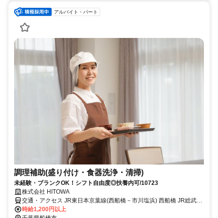
アルバイト・パート
調理補助(盛り付け・食器洗浄・清掃)
未経験・ブランクOK！シフト自由度◎扶養内可/10723
株式会社 HITOWA
交通・アクセス JR東日本京葉線(西船橋－市川塩浜) 西船橋 JR総武線/
東西線「西船橋駅」/徒歩10分
時給1,200円以上
千葉県船橋市