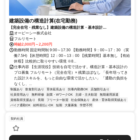
建築設備の構造計算(在宅勤務)
【完全在宅・残業なし】建築設備の構造計算・基本設計
（Revit/AutoCAD）／日本全国・離島居住もOK
オーピーシー株式会社
フルリモート
時給2,000円～2,200円
勤務時間 固定時間制 9:00～17:30 【勤務時間】9：00～17：30 （実
働7.5H) 【休憩時間】12：00～13：00 【残業時間】基本無し 【有給
休暇】比較的に取りやすい環境 ※8...
仕事内容 【生涯現役】技術を自宅で活かす。構造計算・基本設計の
プロ募集 フルリモート（完全在宅）× 残業ほぼなし 「長年培ってき
た設計スキルを、もっと自由な環境で活かしたい」 「通勤の負担を
なくし、...
制服あり
飲食割引あり
育休延長あり
扶養内勤務OK
店舗割引あり
社員登用あり
無料研修
副業・WワークOK
主婦・主夫歓迎
無期雇用派遣
資格取得支援あり
長期
フリーター歓迎
社会保険あり
産休・育休取得実績あり
バイク通勤OK
給料前払いOK
短期
大量募集
学歴不問
契約社員