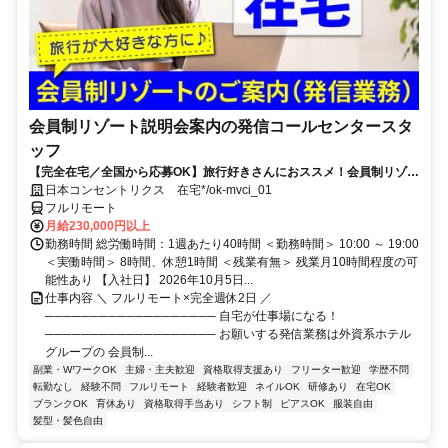
会員制リゾート説明会案内の発信コールセンタースタ
ッフ
【完全在宅／全国から応募OK】旅行好きさんにおススメ！会員制リゾー
トのご案内×テレワーク・リモートワーク◎月収34万円以上も可能！
日本コンセントリクス 在宅*/ok-mvci_01
フルリモート
月給230,000円以上
勤務時間 総労働時間：1週あたり40時間 ＜勤務時間＞ 10:00 ～ 19:00
＜実働時間＞ 8時間、休憩1時間 ＜残業有無＞ 残業月10時間程度の可
能性あり 【入社日】 2026年10月5日...
仕事内容 ＼ フルリモート×完全週休2日 ／
─────────────────── 自宅が仕事場になる！
─────────────────── お願いする発信業務は外資系ホテル
グループの 会員制...
副業・WワークOK
主婦・主夫歓迎
資格取得支援あり
フリーター歓迎
学歴不問
転勤なし
経験不問
フルリモート
経験者歓迎
ネイルOK
研修あり
在宅OK
ブランクOK
育休あり
資格取得手当あり
シフト制
ピアスOK
服装自由
髪型・髪色自由