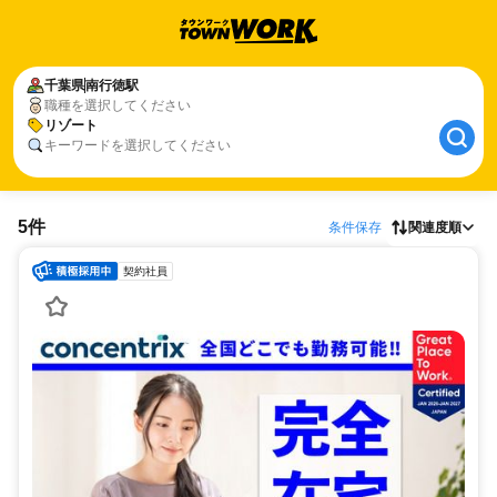
千葉県
南行徳駅
職種を選択してください
リゾート
キーワードを選択してください
5件
条件保存
関連度順
契約社員