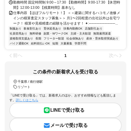
勤務時間 固定時間制 9:00～17:30 【勤務時間】9:00-17:30 【休憩時
間】12:00-13:00 【残業時間】基本なし
仕事内容 【ほぼフルリモート！】 ＜＜建築に関するハコモノ改修メ
インの積算査定スタッフ募集＞＞ 月1〜2回程度の出社以外は在宅ワ
ーク！ 積算や見積精査の経験を活かせます！ ✦ː──────────...
制服あり
飲食割引あり
育休延長あり
扶養内勤務OK
店舗割引あり
社員登用あり
無料研修
副業・WワークOK
主婦・主夫歓迎
無期雇用派遣
資格取得支援あり
長期
フリーター歓迎
社会保険あり
産休・育休取得実績あり
バイク通勤OK
給料前払いOK
短期
大量募集
学歴不問
前へ
次へ
1
この条件の新着求人を受け取る
千葉県 / 南行徳駅
リゾート
「LINEで受け取る」では、新着求人のほか、おすすめ情報なども配信しま
す。
詳しくはこちら
LINEで受け取る
メールで受け取る