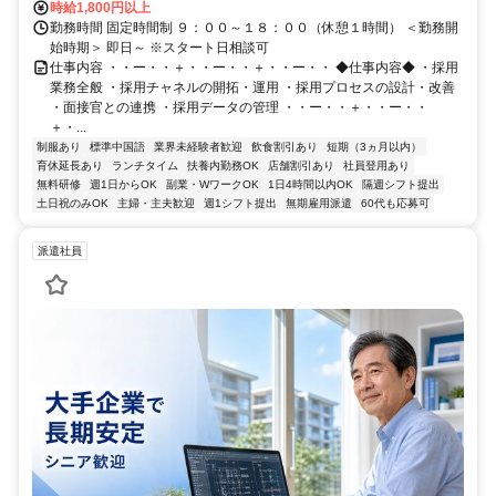
時給1,800円以上
勤務時間 固定時間制 ９：００～１８：００（休憩１時間） ＜勤務開
始時期＞ 即日～ ※スタート日相談可
仕事内容 ・・ー・・＋・・ー・・＋・・ー・・ ◆仕事内容◆ ・採用
業務全般 ・採用チャネルの開拓・運用 ・採用プロセスの設計・改善
・面接官との連携 ・採用データの管理 ・・ー・・＋・・ー・・
＋・...
制服あり
標準中国語
業界未経験者歓迎
飲食割引あり
短期（3ヵ月以内）
育休延長あり
ランチタイム
扶養内勤務OK
店舗割引あり
社員登用あり
無料研修
週1日からOK
副業・WワークOK
1日4時間以内OK
隔週シフト提出
土日祝のみOK
主婦・主夫歓迎
週1シフト提出
無期雇用派遣
60代も応募可
派遣社員