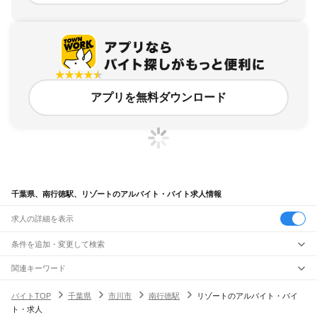
アプリを無料ダウンロード
千葉県、南行徳駅、リゾートのアルバイト・バイト求人情報
求人の詳細を表示
条件を追加・変更して検索
市区町村を追加・変更
関連キーワード
完全在宅ワーク 全国
シール貼り 在宅
現在地周辺
ガチャガチャ
犬カフェ
千葉県
駅を追加・変更
バイトTOP
千葉県
市川市
南行徳駅
リゾートのアルバイト・バイ
千葉県
すべて
ト・求人
千葉市
すべて
職種を追加・変更