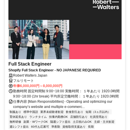
Full Stack Engineer
Shopify Full Stack Engineer - NO JAPANESE REQUIRED
Robert Walters Japan
フルリモート
年俸6,000,000円～8,000,000円
勤務時間 固定時間制 9:00~18:00 実働時間： １年あたり 1920.0時間
9:00~18:00 (1hr break) 平均所定労働時間： １年あたり 1920.0時間
仕事内容 [Main Responsibilities] - Operating and optimizing our
company’s website and multiple e-commerc...
制服あり
標準中国語
業界未経験者歓迎
飲食割引あり
短期（3ヵ月以内）
育休延長あり
ランチタイム
扶養内勤務OK
店舗割引あり
社員登用あり
無料研修
副業・WワークOK
隔週シフト提出
土日祝のみOK
主婦・主夫歓迎
週1シフト提出
60代も応募可
準夜勤
資格取得支援あり
長期