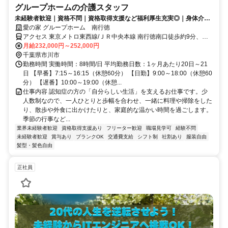
グループホームの介護スタッフ
未経験者歓迎｜資格不問｜資格取得支援など福利厚生充実◎｜身体介助
少なめ（対話が中心）
愛の家 グループホーム 南行徳
アクセス 東京メトロ東西線/ＪＲ中央本線 南行徳南口徒歩約9分、東
京メトロ東西線/ＪＲ中央本線 行徳徒歩約19分、東京メトロ東西線/Ｊ
月給232,000円～252,000円
Ｒ中央本線 浦安（千葉県）東口徒歩約22分 東京メトロ東西線「南行
千葉県市川市
徳駅」より徒歩10分
勤務時間 実働時間：8時間/日 平均勤務日数：1ヶ月あたり20日～21
日 【早番】7:15～16:15（休憩60分） 【日勤】9:00～18:00（休憩60
分） 【遅番】10:00～19:00（休憩...
仕事内容 認知症の方の「自分らしい生活」を支えるお仕事です。少
人数制なので、一人ひとりと歩幅を合わせ、一緒に料理や掃除をした
り、散歩や外食に出かけたりと、家庭的な温かい時間を過ごします。
季節の行事など...
業界未経験者歓迎
資格取得支援あり
フリーター歓迎
職場見学可
経験不問
未経験者歓迎
賞与あり
ブランクOK
交通費支給
シフト制
社割あり
服装自由
髪型・髪色自由
正社員