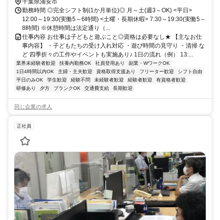
トロ東西線/ＪＲ中央本線 葛西博物館口徒歩約30分
千葉県浦安市
勤務時間 ◎完全シフト制(1か月単位)◎ 月～土(週3～OK) <平日>
12:00～19:30(実働5～6時間) <土曜・長期休暇> 7:30～19:30(実働5～
8時間) ※休憩時間は法定通り（...
仕事内容 お仕事は子どもと遊ぶこと◎資格は必要なし★ 【主なお仕
事内容】 ・子どもたちの受け入れ対応 ・遊び時間の見守り ・清掃 な
ど 四季折々の工作やイベントも実施あり♪ 1日の流れ（例） 13:...
業界未経験者歓迎
扶養内勤務OK
社員登用あり
副業・WワークOK
1日4時間以内OK
主婦・主夫歓迎
資格取得支援あり
フリーター歓迎
シフト自由
平日のみOK
学生歓迎
経験不問
未経験者歓迎
経験者歓迎
有資格者歓迎
研修あり
夕方
ブランクOK
交通費支給
長期歓迎
同じ企業の求人
正社員