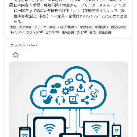
仕事内容 ＼学歴・経験不問！学生さん・フリーターさんも！／ ＼20
代〜50代まで幅広い年齢層活躍中！／ ✨【夜間見守りスタッフ（軽
度障害者施設）募集】✨ ✅家具・家電付きのワンルームにそのまま住
める...
主婦・主夫歓迎
フリーター歓迎
バイク通勤OK
学歴不問
車通勤OK
固定時間制
ネイルOK
ブランクOK
ピアスOK
服装自由
ひげOK
髪型・髪色自由
アルバイト・パート