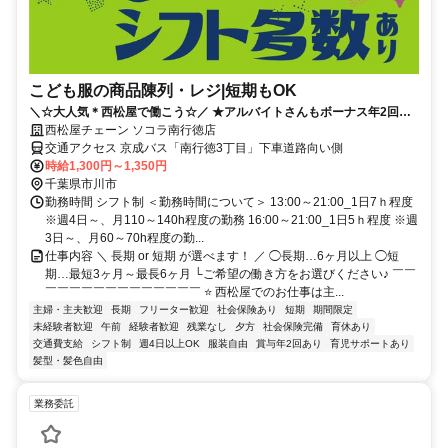
こども服の商品陳列・レジ|短期もOK
＼☆大人気＊西松屋で働こう☆／ ★アルバイトさんもボーナス年2回！
★時間固定だから私生活と両立OK
西松屋チェーン ソコラ南行徳店
交通アクセス 京成バス「南行徳3丁目」下車道路向い側
時給1,300円～1,350円
千葉県市川市
勤務時間 シフト制 ＜勤務時間について＞ 13:00～21:00_1日7ｈ程度
※週4日～、月110～140h程度の勤務 16:00～21:00_1日5ｈ程度 ※週
3日～、月60～70h程度の勤...
仕事内容 ＼ 長期 or 短期 が選べます！ ／ ◯長期…6ヶ月以上 ◯短
期…最短3ヶ月～最長6ヶ月 └ご希望の働き方をお選びください♪ ￣￣
￣￣￣￣￣￣￣￣￣￣￣￣￣ ⭐️ 西松屋でのお仕事は主...
主婦・主夫歓迎
長期
フリーター歓迎
社会保険あり
短期
期間限定
未経験者歓迎
午前
経験者歓迎
残業なし
夕方
社会保険完備
育休あり
交通費支給
シフト制
週4日以上OK
服装自由
賞与年2回あり
育児サポートあり
髪型・髪色自由
業務委託