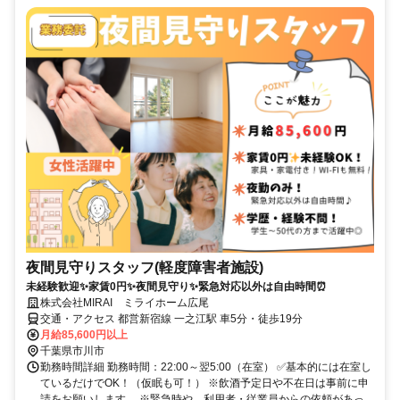
夜間見守りスタッフ(軽度障害者施設)
未経験歓迎✨家賃0円✨夜間見守り✨緊急対応以外は自由時間⏰
株式会社MIRAI ミライホーム広尾
交通・アクセス 都営新宿線 一之江駅 車5分・徒歩19分
月給85,600円以上
千葉県市川市
勤務時間詳細 勤務時間：22:00～翌5:00（在室） ✅基本的には在室し
ているだけでOK！（仮眠も可！） ※飲酒予定日や不在日は事前に申
請をお願いします。 ※緊急時や、利用者・従業員からの依頼があっ...