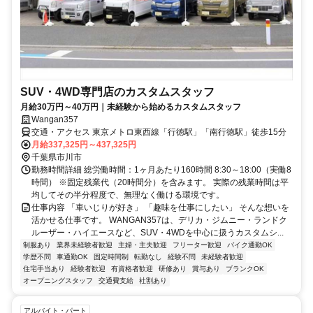
SUV・4WD専門店のカスタムスタッフ
月給30万円～40万円｜未経験から始めるカスタムスタッフ
Wangan357
交通・アクセス 東京メトロ東西線「行徳駅」「南行徳駅」徒歩15分
月給337,325円～437,325円
千葉県市川市
勤務時間詳細 総労働時間：1ヶ月あたり160時間 8:30～18:00（実働8
時間） ※固定残業代（20時間分）を含みます。 実際の残業時間は平
均してその半分程度で、無理なく働ける環境です。
仕事内容 「車いじりが好き」 「趣味を仕事にしたい」 そんな想いを
活かせる仕事です。 WANGAN357は、デリカ・ジムニー・ランドク
ルーザー・ハイエースなど、SUV・4WDを中心に扱うカスタムシ...
制服あり
業界未経験者歓迎
主婦・主夫歓迎
フリーター歓迎
バイク通勤OK
学歴不問
車通勤OK
固定時間制
転勤なし
経験不問
未経験者歓迎
住宅手当あり
経験者歓迎
有資格者歓迎
研修あり
賞与あり
ブランクOK
オープニングスタッフ
交通費支給
社割あり
アルバイト・パート