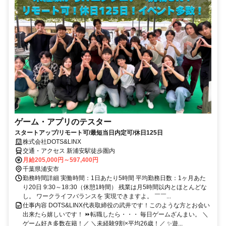
ゲーム・アプリのテスター
スタートアップ/リモート可/最短当日内定可/休日125日
株式会社DOTS&LINX
交通・アクセス 新浦安駅徒歩圏内
月給205,000円～597,400円
千葉県浦安市
勤務時間詳細 実働時間：1日あたり5時間 平均勤務日数：1ヶ月あた
り20日 9:30～18:30（休憩1時間） 残業は月5時間以内とほとんどな
し。 ワークライフバランスを 実現できますよ。 ￣￣...
仕事内容 DOTS&LINX代表取締役の武井です！このような方とお会い
出来たら嬉しいです！ ⏩転職したら・・・ 毎日ゲームざんまい。 ＼
ゲーム好き多数在籍！／ ＼未経験9割×平均26歳！／ ✨遊...