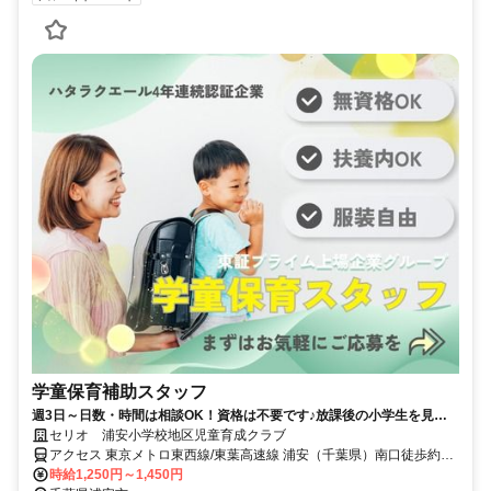
学童保育補助スタッフ
週3日～日数・時間は相談OK！資格は不要です♪放課後の小学生を見守
りましょう！未経験スタート応援！
セリオ 浦安小学校地区児童育成クラブ
アクセス 東京メトロ東西線/東葉高速線 浦安（千葉県）南口徒歩約5
分、東京メトロ東西線/ＪＲ中央本線 南行徳南口徒歩約16分、東京メ
時給1,250円～1,450円