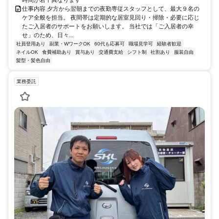
時間が若干異なります
仕事内容 夕方から翌朝までの夜勤専従スタッフとして、最大９名の
ケア全般を担当。 夜間帯は定期的な居室見回り・掃除・必要に応じ
たご入居者のサポートをお願いします。 当社では「ご入居者の幸
せ」のため、日々...
社員登用あり
副業・WワークOK
60代も応募可
職場見学可
経験者歓迎
ネイルOK
食費補助あり
賞与あり
交通費支給
シフト制
社割あり
服装自由
髪型・髪色自由
業務委託