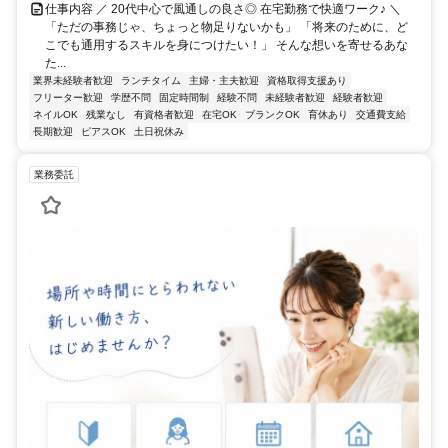
仕事内容 ／ 20代中心で風通しの良さ◎ 在宅勤務で快適ワーク♪ ＼
「ただの事務じゃ、ちょっと物足りないかも」 「将来のために、ど
こでも通用するスキルを身につけたい！」 そんな想いを寄せるあな
た...
業界未経験者歓迎
ランチタイム
主婦・主夫歓迎
資格取得支援あり
フリーター歓迎
学歴不問
固定時間制
経験不問
未経験者歓迎
経験者歓迎
ネイルOK
残業なし
有資格者歓迎
在宅OK
ブランクOK
育休あり
交通費支給
長期歓迎
ピアスOK
土日祝休み
業務委託