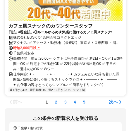
カフェ風スナックのカウンタースタッフ
日払い/現金払い◎ルールゆるめ★気楽に働けるカフェ風スナック!
株式会社BUSK for 合同会社コネクトエッジ
アクセス: ✅ アクセス・勤務地 【最寄駅】 東京メトロ東西線 ・浦安
駅 徒歩2分 ・南行徳駅 利用可（駅チカ♪） 【勤務地】 千葉県浦安市
時給2,000円以上
北栄1-16-14 TC83ビル 3F
千葉県浦安市
勤務時間・曜日: 20:00～ シフトは完全自由◎ ✅ 週2日～OK ✅ 1日3時
間～OK ✅ 終電までの勤務OK ✅ 22時以降の遅出出勤OK ✅ 平日の
み・週末のみOK ✅ Wワー...
仕事内容: ✦・━━━・✦・━━━・✦ カフェみたいな落ち着いた雰
囲気♪ 気軽に楽しく働けるスナックです◎ ✦・━━━・✦・━━━・
✦ お仕事内容はとってもシンプル♪ ✅ 簡単なドリンクづく...
週1日からOK
即日勤務OK
週2・3日からOK
シフト制
前へ
次へ
1
2
3
4
5
この条件の新着求人を受け取る
千葉県 / 南行徳駅