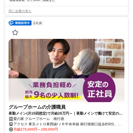
同じ企業の求人
正社員
グループホームの介護職員
夜勤メイン(月10回想定)で月給26万円～｜夜勤メインで働けて安定の正
社員採用！
愛の家 グループホーム 南行徳
アクセス 東京メトロ東西線/ＪＲ中央本線 南行徳南口徒歩約9分、東
京メトロ東西線/ＪＲ中央本線 行徳徒歩約19分、東京メトロ東西線/Ｊ
月給270,000円～290,000円