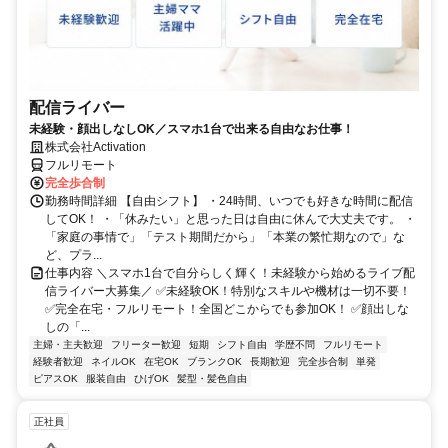
配信ライバー
未経験・顔出しなしOK／スマホ1台で出来る自由なお仕事！
株式会社Activation
フルリモート
完全歩合制
勤務時間詳細 【自由シフト】 ・24時間、いつでも好きな時間に配信
してOK！ ・「休みたい」と思った日は自由に休んで大丈夫です。 ・
「家庭の事情で」「テスト期間だから」「本業の繁忙期なので」な
ど、プラ...
仕事内容 ＼スマホ1台で自分らしく輝く！未経験から始めるライブ配
信ライバー大募集／ ✅未経験OK！特別なスキルや機材は一切不要！
✅完全在宅・フルリモート！全国どこからでも参加OK！ ✅顔出しな
しの「...
主婦・主夫歓迎
フリーター歓迎
短期
シフト自由
学歴不問
フルリモート
経験者歓迎
ネイルOK
在宅OK
ブランクOK
長期歓迎
完全歩合制
単発
ピアスOK
服装自由
ひげOK
髪型・髪色自由
正社員