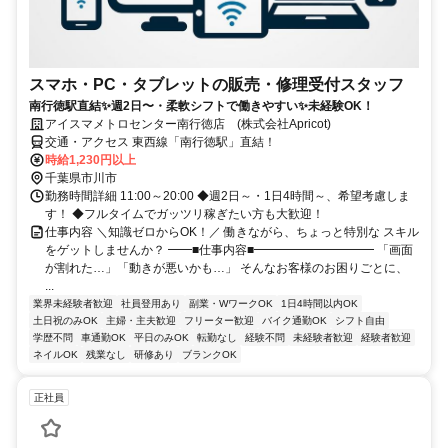
スマホ・PC・タブレットの販売・修理受付スタッフ
南行徳駅直結✨週2日〜・柔軟シフトで働きやすい✨未経験OK！
アイスマメトロセンター南行徳店 (株式会社Apricot)
交通・アクセス 東西線「南行徳駅」直結！
時給1,230円以上
千葉県市川市
勤務時間詳細 11:00～20:00 ◆週2日～・1日4時間～、希望考慮しま
す！ ◆フルタイムでガッツリ稼ぎたい方も大歓迎！
仕事内容 ＼知識ゼロからOK！／ 働きながら、ちょっと特別な スキル
をゲットしませんか？ ━━■仕事内容■━━━━━━━━━━ 「画面
が割れた…」「動きが悪いかも…」 そんなお客様のお困りごとに、
...
業界未経験者歓迎
社員登用あり
副業・WワークOK
1日4時間以内OK
土日祝のみOK
主婦・主夫歓迎
フリーター歓迎
バイク通勤OK
シフト自由
学歴不問
車通勤OK
平日のみOK
転勤なし
経験不問
未経験者歓迎
経験者歓迎
ネイルOK
残業なし
研修あり
ブランクOK
正社員