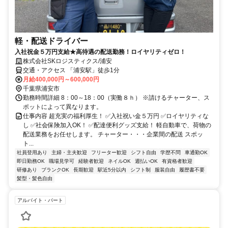
軽・配送ドライバー
入社祝金５万円支給★高待遇の配送勤務！ロイヤリティゼロ！
株式会社SKロジスティクス/浦安
交通・アクセス 「浦安駅」徒歩1分
月給400,000円～600,000円
千葉県浦安市
勤務時間詳細 8：00～18：00（実働８ｈ） ※請けるチャーター、ス
ポットによって異なります。
仕事内容 超充実の福利厚生！ ✅入社祝い金５万円 ✅ロイヤリティな
し ✅社会保険加入OK！ ✅配達便利グッズ支給！ 軽自動車で、荷物の
配送業務をお任せします。 チャーター・・・企業間の配送 スポッ
ト...
社員登用あり
主婦・主夫歓迎
フリーター歓迎
シフト自由
学歴不問
車通勤OK
即日勤務OK
職場見学可
経験者歓迎
ネイルOK
週払いOK
有資格者歓迎
研修あり
ブランクOK
長期歓迎
駅近5分以内
シフト制
服装自由
履歴書不要
髪型・髪色自由
アルバイト・パート