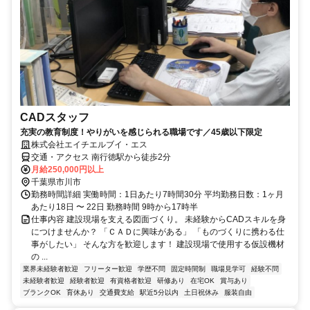
CADスタッフ
充実の教育制度！やりがいを感じられる職場です／45歳以下限定
株式会社エイチエルブイ・エス
交通・アクセス 南行徳駅から徒歩2分
月給250,000円以上
千葉県市川市
勤務時間詳細 実働時間：1日あたり7時間30分 平均勤務日数：1ヶ月
あたり18日 〜 22日 勤務時間 9時から17時半
仕事内容 建設現場を支える図面づくり。 未経験からCADスキルを身
につけませんか？ 「ＣＡＤに興味がある」 「ものづくりに携わる仕
事がしたい」 そんな方を歓迎します！ 建設現場で使用する仮設機材
の ...
業界未経験者歓迎
フリーター歓迎
学歴不問
固定時間制
職場見学可
経験不問
未経験者歓迎
経験者歓迎
有資格者歓迎
研修あり
在宅OK
賞与あり
ブランクOK
育休あり
交通費支給
駅近5分以内
土日祝休み
服装自由