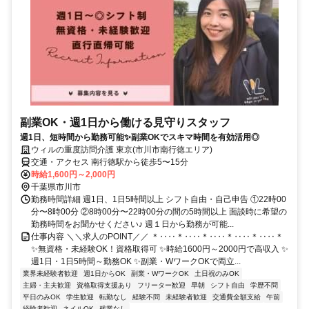
副業OK・週1日から働ける見守りスタッフ
週1日、短時間から勤務可能✨副業OKでスキマ時間を有効活用◎
ウィルの重度訪問介護 東京(市川市南行徳エリア)
交通・アクセス 南行徳駅から徒歩5〜15分
時給1,600円～2,000円
千葉県市川市
勤務時間詳細 週1日、1日5時間以上 シフト自由・自己申告 ①22時00
分〜8時00分 ②8時00分〜22時00分の間の5時間以上 面談時に希望の
勤務時間をお聞かせください♪ 週１日から勤務が可能...
仕事内容 ＼＼求人のPOINT／／ ＊‥‥＊‥‥＊‥‥＊‥‥＊‥‥＊
✨無資格・未経験OK！資格取得可 ✨時給1600円～2000円で高収入 ✨
週1日・1日5時間～勤務OK ✨副業・WワークOKで両立...
業界未経験者歓迎
週1日からOK
副業・WワークOK
土日祝のみOK
主婦・主夫歓迎
資格取得支援あり
フリーター歓迎
早朝
シフト自由
学歴不問
平日のみOK
学生歓迎
転勤なし
経験不問
未経験者歓迎
交通費全額支給
午前
経験者歓迎
ネイルOK
残業なし