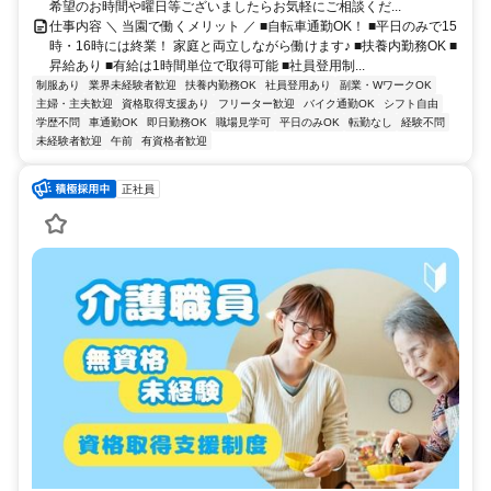
希望のお時間や曜日等ございましたらお気軽にご相談くだ...
仕事内容 ＼ 当園で働くメリット ／ ■自転車通勤OK！ ■平日のみで15
時・16時には終業！ 家庭と両立しながら働けます♪ ■扶養内勤務OK ■
昇給あり ■有給は1時間単位で取得可能 ■社員登用制...
制服あり
業界未経験者歓迎
扶養内勤務OK
社員登用あり
副業・WワークOK
主婦・主夫歓迎
資格取得支援あり
フリーター歓迎
バイク通勤OK
シフト自由
学歴不問
車通勤OK
即日勤務OK
職場見学可
平日のみOK
転勤なし
経験不問
未経験者歓迎
午前
有資格者歓迎
正社員