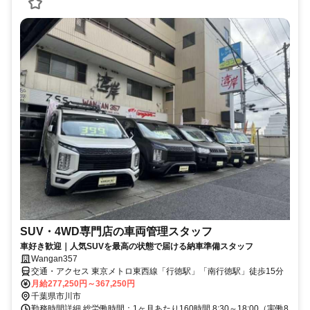
SUV・4WD専門店の車両管理スタッフ
車好き歓迎｜人気SUVを最高の状態で届ける納車準備スタッフ
Wangan357
交通・アクセス 東京メトロ東西線「行徳駅」「南行徳駅」徒歩15分
月給277,250円～367,250円
千葉県市川市
勤務時間詳細 総労働時間：1ヶ月あたり160時間 8:30～18:00（実働8