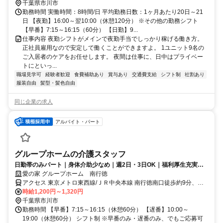
Ｒ中央本線 浦安（千葉県）東口徒歩約22分 東京メトロ東西線「南行
千葉県市川市
徳駅」より徒歩10分
勤務時間 実働時間：8時間/日 平均勤務日数：1ヶ月あたり20日～21
日 【夜勤】16:00～翌10:00（休憩120分） ※その他の勤務シフト
【早番】7:15～16:15（60分） 【日勤】9...
仕事内容 夜勤シフトがメインで夜勤手当でしっかり稼げる働き方。
正社員雇用なので安定して働くことができますよ。 1ユニット9名の
ご入居者のケアをお任せします。 夜間は仕事に、日中はプライベー
トにといっ...
職場見学可
経験者歓迎
食費補助あり
賞与あり
交通費支給
シフト制
社割あり
服装自由
髪型・髪色自由
同じ企業の求人
アルバイト・パート
グループホームの介護スタッフ
日勤帯のみパート｜身体介助少なめ｜週2日・3日OK｜福利厚生充実◎
｜認知症ケア
愛の家 グループホーム 南行徳
アクセス 東京メトロ東西線/ＪＲ中央本線 南行徳南口徒歩約9分、東
京メトロ東西線/ＪＲ中央本線 行徳徒歩約19分、東京メトロ東西線/Ｊ
時給1,200円～1,320円
Ｒ中央本線 浦安（千葉県）東口徒歩約22分 東京メトロ東西線「南行
千葉県市川市
徳駅」より徒歩10分
勤務時間 【早番】7:15～16:15（休憩60分） 【遅番】10:00～
19:00（休憩60分） シフト制 ※早番のみ・遅番のみ、でもご応募可