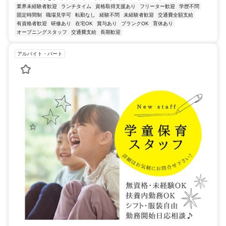
業界未経験者歓迎
ランチタイム
資格取得支援あり
フリーター歓迎
学歴不問
固定時間制
職場見学可
転勤なし
経験不問
未経験者歓迎
交通費全額支給
有資格者歓迎
研修あり
在宅OK
賞与あり
ブランクOK
育休あり
オープニングスタッフ
交通費支給
長期歓迎
アルバイト・パート