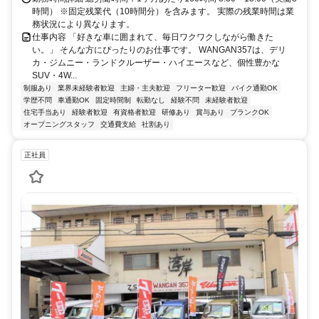
時間） ※固定残業代（10時間分）を含みます。 実際の残業時間は業
務状況により異なります。
仕事内容 「好きな車に囲まれて、毎日ワクワクしながら働きた
い。」 そんな方にぴったりのお仕事です。 WANGAN357は、デリ
カ・ジムニー・ランドクルーザー・ハイエースなど、個性豊かな
SUV・4W...
制服あり
業界未経験者歓迎
主婦・主夫歓迎
フリーター歓迎
バイク通勤OK
学歴不問
車通勤OK
固定時間制
転勤なし
経験不問
未経験者歓迎
住宅手当あり
経験者歓迎
有資格者歓迎
研修あり
賞与あり
ブランクOK
オープニングスタッフ
交通費支給
社割あり
正社員