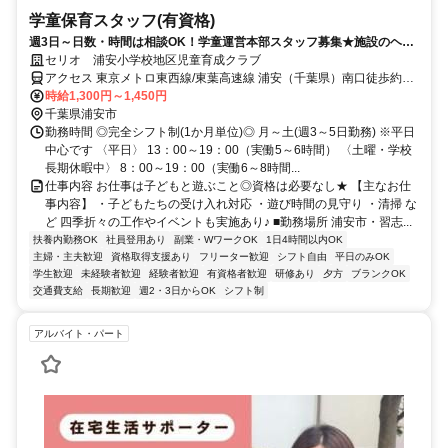
学童保育スタッフ(有資格)
週3日～日数・時間は相談OK！学童運営本部スタッフ募集★施設のヘル
プ業務をお願いします！
セリオ 浦安小学校地区児童育成クラブ
アクセス 東京メトロ東西線/東葉高速線 浦安（千葉県）南口徒歩約5
分、東京メトロ東西線/ＪＲ中央本線 南行徳南口徒歩約16分、東京メ
時給1,300円～1,450円
トロ東西線/ＪＲ中央本線 葛西博物館口徒歩約30分
千葉県浦安市
勤務時間 ◎完全シフト制(1か月単位)◎ 月～土(週3～5日勤務) ※平日
中心です 〈平日〉 13：00～19：00（実働5～6時間） 〈土曜・学校
長期休暇中〉 8：00～19：00（実働6～8時間...
仕事内容 お仕事は子どもと遊ぶこと◎資格は必要なし★ 【主なお仕
事内容】 ・子どもたちの受け入れ対応 ・遊び時間の見守り ・清掃 な
ど 四季折々の工作やイベントも実施あり♪ ■勤務場所 浦安市・習志...
扶養内勤務OK
社員登用あり
副業・WワークOK
1日4時間以内OK
主婦・主夫歓迎
資格取得支援あり
フリーター歓迎
シフト自由
平日のみOK
学生歓迎
未経験者歓迎
経験者歓迎
有資格者歓迎
研修あり
夕方
ブランクOK
交通費支給
長期歓迎
週2・3日からOK
シフト制
アルバイト・パート