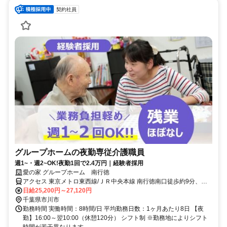
契約社員
グループホームの夜勤専従介護職員
週1~・週2~OK!夜勤1回で2.4万円｜経験者採用
愛の家 グループホーム 南行徳
アクセス 東京メトロ東西線/ＪＲ中央本線 南行徳南口徒歩約9分、東
京メトロ東西線/ＪＲ中央本線 行徳徒歩約19分、東京メトロ東西線/Ｊ
日給25,200円～27,120円
Ｒ中央本線 浦安（千葉県）東口徒歩約22分 東京メトロ東西線「南行
千葉県市川市
徳駅」より徒歩10分
勤務時間 実働時間：8時間/日 平均勤務日数：1ヶ月あたり8日 【夜
勤】16:00～翌10:00（休憩120分） シフト制 ※勤務地によりシフト