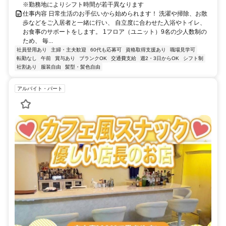
※勤務地によりシフト時間が若干異なります
仕事内容 日常生活のお手伝いから始められます！ 洗濯や掃除、お散
歩などをご入居者と一緒に行い、 自立度に合わせた入浴やトイレ、
お食事のサポートをします。 1フロア（ユニット）9名の少人数制の
ため、 毎...
社員登用あり
主婦・主夫歓迎
60代も応募可
資格取得支援あり
職場見学可
転勤なし
午前
賞与あり
ブランクOK
交通費支給
週2・3日からOK
シフト制
社割あり
服装自由
髪型・髪色自由
アルバイト・パート