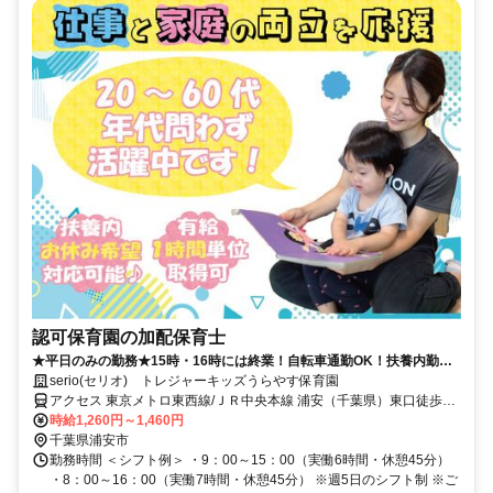
認可保育園の加配保育士
★平日のみの勤務★15時・16時には終業！自転車通勤OK！扶養内勤務
OK！園見学実施中♪
serio(セリオ) トレジャーキッズうらやす保育園
アクセス 東京メトロ東西線/ＪＲ中央本線 浦安（千葉県）東口徒歩約
10分、都営新宿線 一之江A3b口徒歩約30分 車通勤可（駐車場代自己
時給1,260円～1,460円
負担）※規定あり 自転車通勤OK（駐輪場あり）
千葉県浦安市
勤務時間 ＜シフト例＞ ・9：00～15：00（実働6時間・休憩45分）
・8：00～16：00（実働7時間・休憩45分） ※週5日のシフト制 ※ご