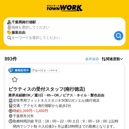
千葉県
南行徳駅
職種を選択してください
服装自由
キーワードを選択してください
893件
条件保存
関連度順
アルバイト・パート
ピラティスの受付スタッフ(南行徳店)
業界未経験OK／週3日・4h～OK／ビアス・ネイル・髪色自由
女性専用フィットネススタジオSOELU(ソエル)南行徳店
交通・アクセス 南行徳駅から徒歩2分
時給1,300円～1,400円
千葉県市川市
勤務時間詳細 平日：18：00～22：00 土日：9：00～18：00 上記時
間内でシフト制 ※入社後3ヶ月は週18時間までの勤務となります。