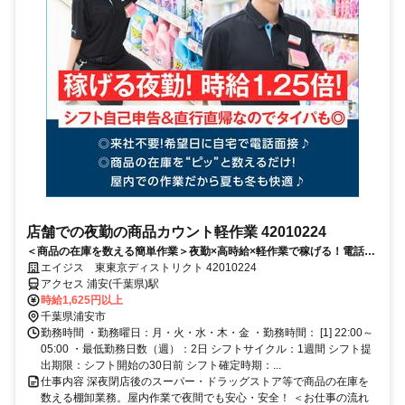
店舗での夜勤の商品カウント軽作業 42010224
＜商品の在庫を数える簡単作業＞夜勤×高時給×軽作業で稼げる！電話面
接で来社＆履歴書不要！
エイジス 東東京ディストリクト 42010224
アクセス 浦安(千葉県)駅
時給1,625円以上
千葉県浦安市
勤務時間 ・勤務曜日：月・火・水・木・金 ・勤務時間： [1] 22:00～
05:00 ・最低勤務日数（週）：2日 シフトサイクル：1週間 シフト提
出期限：シフト開始の30日前 シフト確定時期：...
仕事内容 深夜閉店後のスーパー・ドラッグストア等で商品の在庫を
数える棚卸業務。屋内作業で夜間でも安心・安全！ ＜お仕事の流れ