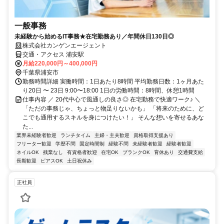
一般事務
未経験から始めるIT事務★在宅勤務あり／年間休日130日◎
株式会社カンゲンエージェント
交通・アクセス 浦安駅
月給220,000円～400,000円
千葉県浦安市
勤務時間詳細 実働時間：1日あたり8時間 平均勤務日数：1ヶ月あた
り20日 〜 23日 9:00〜18:00 1日の労働時間：8時間、休憩1時間
仕事内容 ／ 20代中心で風通しの良さ◎ 在宅勤務で快適ワーク♪ ＼
「ただの事務じゃ、ちょっと物足りないかも」 「将来のために、ど
こでも通用するスキルを身につけたい！」 そんな想いを寄せるあな
た...
業界未経験者歓迎
ランチタイム
主婦・主夫歓迎
資格取得支援あり
フリーター歓迎
学歴不問
固定時間制
経験不問
未経験者歓迎
経験者歓迎
ネイルOK
残業なし
有資格者歓迎
在宅OK
ブランクOK
育休あり
交通費支給
長期歓迎
ピアスOK
土日祝休み
正社員