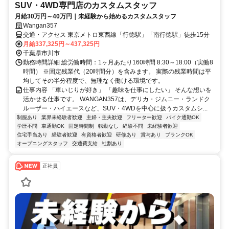
SUV・4WD専門店のカスタムスタッフ
月給30万円～40万円｜未経験から始めるカスタムスタッフ
Wangan357
交通・アクセス 東京メトロ東西線「行徳駅」「南行徳駅」徒歩15分
月給337,325円～437,325円
千葉県市川市
勤務時間詳細 総労働時間：1ヶ月あたり160時間 8:30～18:00（実働8
時間） ※固定残業代（20時間分）を含みます。 実際の残業時間は平
均してその半分程度で、無理なく働ける環境です。
仕事内容 「車いじりが好き」 「趣味を仕事にしたい」 そんな想いを
活かせる仕事です。 WANGAN357は、デリカ・ジムニー・ランドク
ルーザー・ハイエースなど、SUV・4WDを中心に扱うカスタムシ...
制服あり
業界未経験者歓迎
主婦・主夫歓迎
フリーター歓迎
バイク通勤OK
学歴不問
車通勤OK
固定時間制
転勤なし
経験不問
未経験者歓迎
住宅手当あり
経験者歓迎
有資格者歓迎
研修あり
賞与あり
ブランクOK
オープニングスタッフ
交通費支給
社割あり
正社員