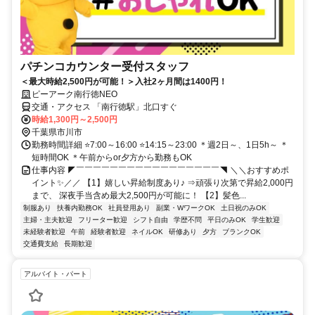
パチンコカウンター受付スタッフ
＜最大時給2,500円が可能！＞入社2ヶ月間は1400円！
ピーアーク南行徳NEO
交通・アクセス 「南行徳駅」北口すぐ
時給1,300円～2,500円
千葉県市川市
勤務時間詳細 ⭐7:00～16:00 ⭐14:15～23:00 ＊週2日～、1日5h～ ＊
短時間OK ＊午前からor夕方から勤務もOK
仕事内容 ◤￣￣￣￣￣￣￣￣￣￣￣￣￣￣￣￣￣◥ ＼＼おすすめポ
イント✨／／ 【1】嬉しい昇給制度あり♪ ⇒頑張り次第で昇給2,000円
まで、 深夜手当含め最大2,500円が可能に！ 【2】髪色...
制服あり
扶養内勤務OK
社員登用あり
副業・WワークOK
土日祝のみOK
主婦・主夫歓迎
フリーター歓迎
シフト自由
学歴不問
平日のみOK
学生歓迎
未経験者歓迎
午前
経験者歓迎
ネイルOK
研修あり
夕方
ブランクOK
交通費支給
長期歓迎
アルバイト・パート