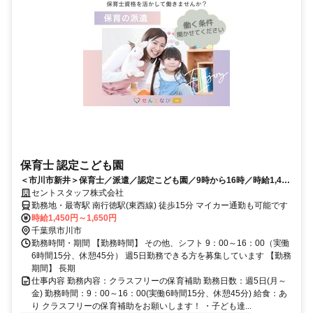
保育士 認定こども園
＜市川市新井＞保育士／派遣／認定こども園／9時から16時／時給1,450
円からです
セントスタッフ株式会社
勤務地・最寄駅 南行徳駅(東西線) 徒歩15分 マイカー通勤も可能です
時給1,450円～1,650円
千葉県市川市
勤務時間・期間 【勤務時間】 その他、シフト 9：00～16：00（実働
6時間15分、休憩45分） 週5日勤務できる方を募集しています 【勤務
期間】 長期
仕事内容 勤務内容：クラスフリーの保育補助 勤務日数：週5日(月～
金) 勤務時間：9：00～16：00(実働6時間15分、休憩45分) 給食：あ
り クラスフリーの保育補助をお願いします！ ・子ども達...