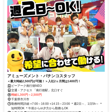
アミューズメント・パチンコスタッフ
＜最大時給2,500円が可能！＞入社2ヶ月間は1400円！
ピーアーク南行徳NEO
交通・アクセス 「南行徳駅」北口すぐ
時給1,300円～2,500円
千葉県市川市
勤務時間詳細 ⭐7:00～16:00 ⭐14:15～23:00 ＊週2日～、1日5h～ ＊
短時間OK ＊午前からor夕方から勤務もOK