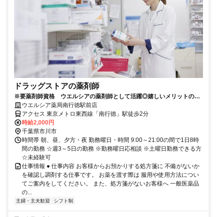
ドラッグストアの薬剤師
※要薬剤師資格 ウエルシアの薬剤師として活躍◎嬉しいメリットの多
いパートスタッフ大募集！
ウエルシア薬局南行徳駅前店
アクセス 東京メトロ東西線「南行徳」駅徒歩2分
時給2,000円
千葉県市川市
時間帯 朝、昼、夕方・夜 勤務曜日・時間 9:00～21:00の間で1日8時
間の勤務 ☆週3～5日の勤務 ※勤務曜日応相談 ※土曜日勤務できる方
☆未経験可
仕事情報 ● 仕事内容 お客様からお預かりする処方箋に 不備がないか
を確認し調剤する仕事です。 お薬を渡す際は 服用や使用方法につい
てご案内をしてください。 また、処方箋がないお客様へ 一般医薬品
の...
主婦・主夫歓迎
シフト制