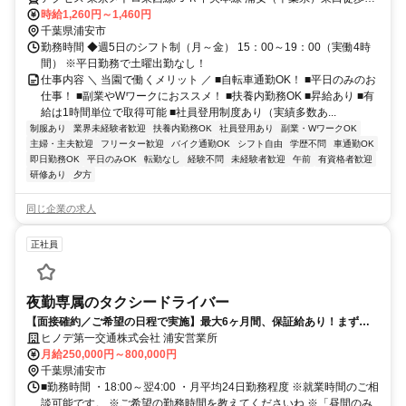
10分、都営新宿線 一之江A3b口徒歩約30分 車通勤可（駐車場代自己
時給1,260円～1,460円
負担）※規定あり 自転車通勤OK（駐輪場あり）
千葉県浦安市
勤務時間 ◆週5日のシフト制（月～金） 15：00～19：00（実働4時
間） ※平日勤務で土曜出勤なし！
仕事内容 ＼ 当園で働くメリット ／ ■自転車通勤OK！ ■平日のみのお
仕事！ ■副業やWワークにおススメ！ ■扶養内勤務OK ■昇給あり ■有
給は1時間単位で取得可能 ■社員登用制度あり（実績多数あ...
制服あり
業界未経験者歓迎
扶養内勤務OK
社員登用あり
副業・WワークOK
主婦・主夫歓迎
フリーター歓迎
バイク通勤OK
シフト自由
学歴不問
車通勤OK
即日勤務OK
平日のみOK
転勤なし
経験不問
未経験者歓迎
午前
有資格者歓迎
研修あり
夕方
同じ企業の求人
正社員
夜勤専属のタクシードライバー
【面接確約／ご希望の日程で実施】最大6ヶ月間、保証給あり！まずは
面談してみませんか？
ヒノデ第一交通株式会社 浦安営業所
月給250,000円～800,000円
千葉県浦安市
■勤務時間 ・18:00～翌4:00 ・月平均24日勤務程度 ※就業時間のご相
談可能です。 ※ご希望の勤務時間を教えてくださいね ※「昼間のみ