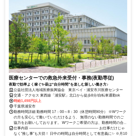
医療センターでの救急外来受付・事務(夜勤専従)
夜勤で効率よく稼ぐ✨昼は“自分時間”を楽しむ新しい働き方♪
公益社団法人地域医療振興協会 東京ベイ・浦安市川医療センター
交通・アクセス 東西線「浦安駅」北口から徒歩8分/自転車通勤ok
時給1,498円以上
千葉県浦安市
勤務時間詳細 勤務時間 17：00～8：30（休憩時間90分） ※Wワーク
の方も安心して働いていただけるよう、 無理のない勤務時間でのご
協力をお願いしております。 Wワークご希望の方は、勤務時間の合...
仕事内容 ――――――――――――――――――― お仕事だけじゃ
なく”推し事”も大切！ 日中の時間は自分時間として有意義に✨ ※月10