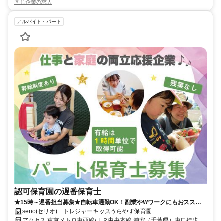
同じ企業の求人
アルバイト・パート
認可保育園の遅番保育士
★15時～遅番担当募集★自転車通勤OK！副業やWワークにもおススメ♪
扶養内勤務OK！園見学実施中♪
serio(セリオ) トレジャーキッズうらやす保育園
アクセス 東京メトロ東西線/ＪＲ中央本線 浦安（千葉県）東口徒歩約