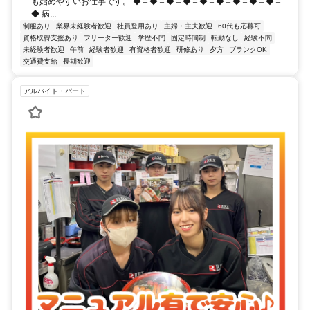
も始めやすいお仕事です。 ◆＝◆＝◆＝◆＝◆＝◆＝◆＝◆＝◆＝
◆ 病...
制服あり
業界未経験者歓迎
社員登用あり
主婦・主夫歓迎
60代も応募可
資格取得支援あり
フリーター歓迎
学歴不問
固定時間制
転勤なし
経験不問
未経験者歓迎
午前
経験者歓迎
有資格者歓迎
研修あり
夕方
ブランクOK
交通費支給
長期歓迎
アルバイト・パート