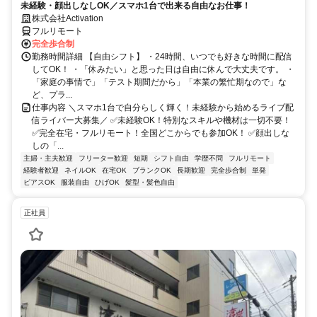
未経験・顔出しなしOK／スマホ1台で出来る自由なお仕事！
株式会社Activation
フルリモート
完全歩合制
勤務時間詳細 【自由シフト】 ・24時間、いつでも好きな時間に配信
してOK！ ・「休みたい」と思った日は自由に休んで大丈夫です。 ・
「家庭の事情で」「テスト期間だから」「本業の繁忙期なので」な
ど、プラ...
仕事内容 ＼スマホ1台で自分らしく輝く！未経験から始めるライブ配
信ライバー大募集／ ✅未経験OK！特別なスキルや機材は一切不要！
✅完全在宅・フルリモート！全国どこからでも参加OK！ ✅顔出しな
しの「...
主婦・主夫歓迎
フリーター歓迎
短期
シフト自由
学歴不問
フルリモート
経験者歓迎
ネイルOK
在宅OK
ブランクOK
長期歓迎
完全歩合制
単発
ピアスOK
服装自由
ひげOK
髪型・髪色自由
正社員