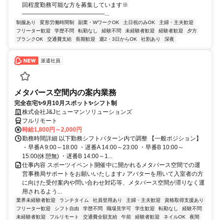
回程度勤務可能な方を募集しています※
――――――――――――――...
制服あり
変形労働時間制
副業・WワークOK
土日祝のみOK
主婦・主夫歓迎
フリーター歓迎
学歴不問
転勤なし
経験不問
未経験者歓迎
経験者歓迎
夕方
ブランクOK
交通費支給
長期歓迎
週2・3日からOK
社割あり
深夜
派遣社員
メタバース空間内の案内業務
完全在宅✨9月10月スポット✨シフト制
株式会社J&Jヒューマンソリューションズ
フルリモート
時給1,800円～2,000円
勤務時間詳細 以下勤務シフトパターン内で調整 【一般ポジション】
・早番A 9:00～18:00 ・遅番A 14:00～23:00 ・早番B 10:00～
15:00(休憩無) ・遅番B 14:00～1...
仕事内容 スポーツイベント開催中に開かれるメタバース空間での運
営事務局サポートをお願いいたします♪ アバターを用いて入室者の方
に向けた受付案内や問い合わせ対応等、メタバース空間が滞りなく運
用されるよう...
業界未経験者歓迎
ランチタイム
社員登用あり
主婦・主夫歓迎
資格取得支援あり
フリーター歓迎
シフト自由
学歴不問
職場見学可
学生歓迎
転勤なし
経験不問
未経験者歓迎
フルリモート
交通費全額支給
午前
経験者歓迎
ネイルOK
夜間