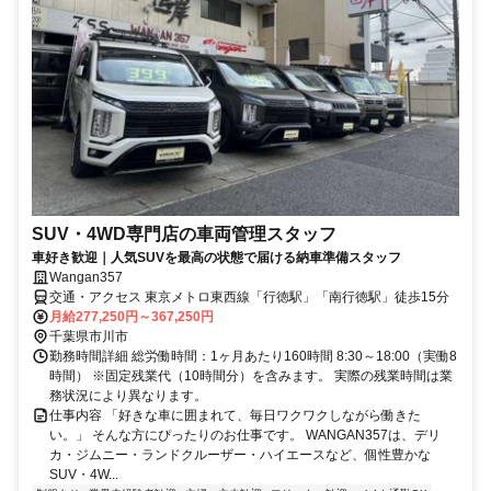
SUV・4WD専門店の車両管理スタッフ
車好き歓迎｜人気SUVを最高の状態で届ける納車準備スタッフ
Wangan357
交通・アクセス 東京メトロ東西線「行徳駅」「南行徳駅」徒歩15分
月給277,250円～367,250円
千葉県市川市
勤務時間詳細 総労働時間：1ヶ月あたり160時間 8:30～18:00（実働8
時間） ※固定残業代（10時間分）を含みます。 実際の残業時間は業
務状況により異なります。
仕事内容 「好きな車に囲まれて、毎日ワクワクしながら働きた
い。」 そんな方にぴったりのお仕事です。 WANGAN357は、デリ
カ・ジムニー・ランドクルーザー・ハイエースなど、個性豊かな
SUV・4W...