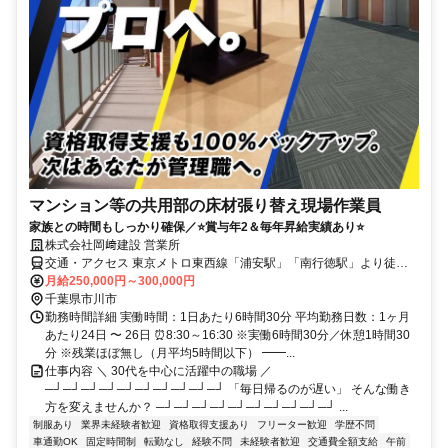
マンション等の共用部の床材張り替え現場作業員
家族との時間もしっかり確保／⭐賞与年2＆毎年昇給実績あり⭐
株式会社岡﨑建設 営業所
交通・アクセス 東京メトロ東西線「浦安駅」「南行徳駅」より徒歩
10分 車通勤もOk
月給250,000円～300,000円
千葉県市川市
勤務時間詳細 実働時間：1日あたり6時間30分 平均勤務日数：1ヶ月
あたり24日 〜 26日 ⏰8:30～16:30 ※実働6時間30分／休憩1時間30
分 ※残業ほぼ無し（月平均5時間以下） ━━...
仕事内容 ＼ 30代を中心に活躍中の職場 ／
─┘─┘─┘─┘─┘─┘─┘─┘─┘─┘ 「毎日帰るのが遅い」 そんな働き
方を変えませんか？ ─┘─┘─┘─┘─┘─┘─┘─┘─┘─┘ ...
制服あり
業界未経験者歓迎
資格取得支援あり
フリーター歓迎
学歴不問
車通勤OK
固定時間制
転勤なし
経験不問
未経験者歓迎
交通費全額支給
午前