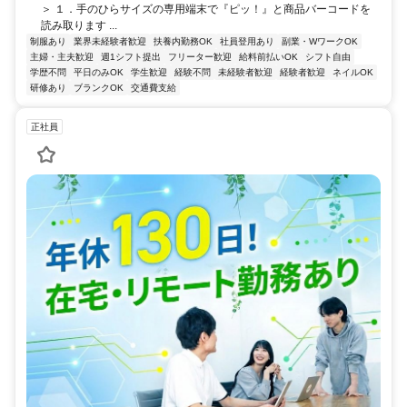
＞ １．手のひらサイズの専用端末で『ピッ！』と商品バーコードを
読み取ります ...
制服あり
業界未経験者歓迎
扶養内勤務OK
社員登用あり
副業・WワークOK
主婦・主夫歓迎
週1シフト提出
フリーター歓迎
給料前払いOK
シフト自由
学歴不問
平日のみOK
学生歓迎
経験不問
未経験者歓迎
経験者歓迎
ネイルOK
研修あり
ブランクOK
交通費支給
正社員