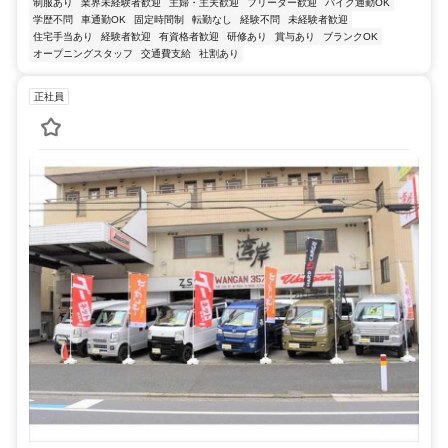
制服あり
業界未経験者歓迎
主婦・主夫歓迎
フリーター歓迎
バイク通勤OK
学歴不問
車通勤OK
固定時間制
転勤なし
経験不問
未経験者歓迎
住宅手当あり
経験者歓迎
有資格者歓迎
研修あり
賞与あり
ブランクOK
オープニングスタッフ
交通費支給
社割あり
正社員