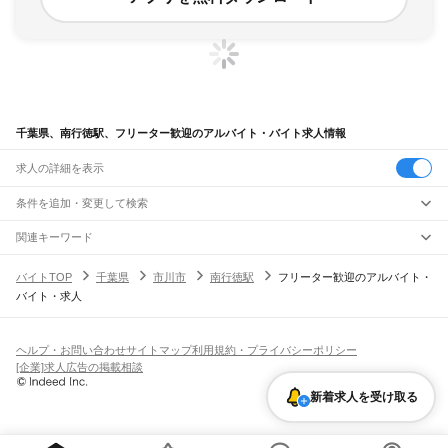
千葉県、南行徳駅、フリーター歓迎のアルバイト・バイト求人情報
求人の詳細を表示
条件を追加・変更して検索
市区町村を追加・変更
関連キーワード
完全在宅ワーク 全国
シール貼り 在宅
現在地周辺
ガチャガチャ
犬カフェ
千葉県
駅を追加・変更
バイトTOP
千葉県
市川市
南行徳駅
フリーター歓迎のアルバイト・
千葉県
すべて
バイト・求人
千葉市
すべて
職種を追加・変更
JR武蔵野線
中央区
花見川区
稲毛区
若葉区
緑区
美浜区
南流山駅
新松戸駅
新八柱駅
東松戸駅
市川大野駅
船橋法典駅
西船橋駅
飲食・フードサービス
銚子市
市川市
船橋市
館山市
木更津市
松戸市
野田市
茂原市
成田市
佐倉市
東金市
特徴を追加・変更
飲食・フードサービス
すべて
ヘルプ・お問い合わせ
サイトマップ
利用規約・プライバシーポリシー
JR中央・総武線
旭市
習志野市
柏市
勝浦市
市原市
流山市
八千代市
我孫子市
鴨川市
鎌ケ谷市
ホールスタッフ
キッチンスタッフ
皿洗い・洗い場
精肉・鮮魚加工
給食調理
人気
[企業]求人広告の掲載相談
市川駅
本八幡駅
下総中山駅
西船橋駅
船橋駅
東船橋駅
津田沼駅
幕張本郷駅
幕張駅
君津市
富津市
浦安市
四街道市
袖ケ浦市
八街市
印西市
白井市
富里市
南房総市
雇用形態を追加・変更
パン屋（ベーカリー）
フードカウンター販売員
バー（BAR）・バーテンダー
日払いOK
高校生歓迎
学生歓迎
深夜の仕事
髪型・髪色自由
ひげOK
ネイルOK
新検見川駅
稲毛駅
西千葉駅
千葉駅
匝瑳市
香取市
山武市
いすみ市
大網白里市
印旛郡
香取郡
山武郡
長生郡
夷隅郡
飲食店補助（開店・閉店準備）
飲食店（店長・マネージャー）
新着求人を受け取る
ピアスOK
アルバイト・パート
履歴書不要
オープニングスタッフ
留学生・外国人活躍中
安房郡
都道府県を変更
営業・販売
JR総武本線
勤務期間
正社員
市川駅
船橋駅
津田沼駅
稲毛駅
千葉駅
東千葉駅
都賀駅
四街道駅
物井駅
佐倉駅
営業・販売
すべて
短期
契約社員
単発・1日OK
長期
期間限定（春夏冬休み等）
南酒々井駅
榎戸駅
八街駅
日向駅
成東駅
松尾駅
横芝駅
飯倉駅
八日市場駅
干潟駅
旭駅
営業
テレフォンアポインター（テレアポ）
ルートセールス
コンビニ