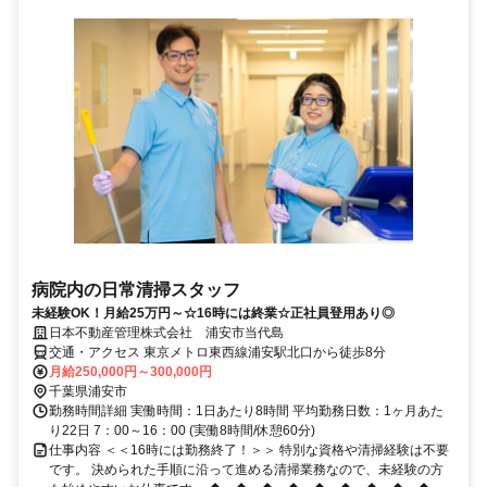
病院内の日常清掃スタッフ
未経験OK！月給25万円～☆16時には終業☆正社員登用あり◎
日本不動産管理株式会社 浦安市当代島
交通・アクセス 東京メトロ東西線浦安駅北口から徒歩8分
月給250,000円～300,000円
千葉県浦安市
勤務時間詳細 実働時間：1日あたり8時間 平均勤務日数：1ヶ月あた
り22日 7：00～16：00 (実働8時間/休憩60分)
仕事内容 ＜＜16時には勤務終了！＞＞ 特別な資格や清掃経験は不要
です。 決められた手順に沿って進める清掃業務なので、未経験の方