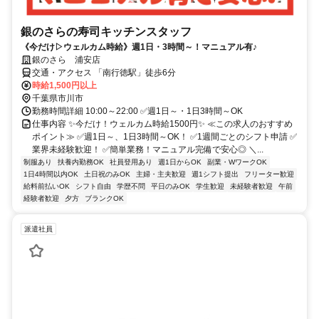
銀のさらの寿司キッチンスタッフ
《今だけ▷ウェルカム時給》週1日・3時間～！マニュアル有♪
銀のさら 浦安店
交通・アクセス 「南行徳駅」徒歩6分
時給1,500円以上
千葉県市川市
勤務時間詳細 10:00～22:00 ✅週1日～・1日3時間～OK
仕事内容 ✨今だけ！ウェルカム時給1500円✨ ≪この求人のおすすめ
ポイント≫ ✅週1日～、1日3時間～OK！ ✅1週間ごとのシフト申請 ✅
業界未経験歓迎！ ✅簡単業務！マニュアル完備で安心◎ ＼...
制服あり
扶養内勤務OK
社員登用あり
週1日からOK
副業・WワークOK
1日4時間以内OK
土日祝のみOK
主婦・主夫歓迎
週1シフト提出
フリーター歓迎
給料前払いOK
シフト自由
学歴不問
平日のみOK
学生歓迎
未経験者歓迎
午前
経験者歓迎
夕方
ブランクOK
派遣社員