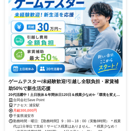
ゲームテスター/未経験歓迎!引越し全額負担・家賃補
助50%で新生活応援
20代活躍中！土日祝休＆年間休日120日＆残業少なめ✨「環境を変えた
い」を応援！充実研修からstart♪
合同会社Save Point
アクセス: 浦安駅
月給300,000円
千葉県浦安市
勤務時間・曜日: 【勤務時間】 9：00～18：00（実働8時間） ＊残業
代は1分単位で支給！サービス残業はありません。 ＊残業少なめ！