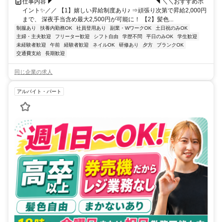
仕事内容 ◤￣￣￣￣￣￣￣￣￣￣￣￣￣￣￣￣￣◥ ＼＼おすすめポ
イント✨／／ 【1】嬉しい昇給制度あり♪ ⇒頑張り次第で昇給2,000円
まで、 深夜手当含め最大2,500円が可能に！ 【2】髪色...
制服あり
扶養内勤務OK
社員登用あり
副業・WワークOK
土日祝のみOK
主婦・主夫歓迎
フリーター歓迎
シフト自由
学歴不問
平日のみOK
学生歓迎
未経験者歓迎
午前
経験者歓迎
ネイルOK
研修あり
夕方
ブランクOK
交通費支給
長期歓迎
同じ企業の求人
アルバイト・パート