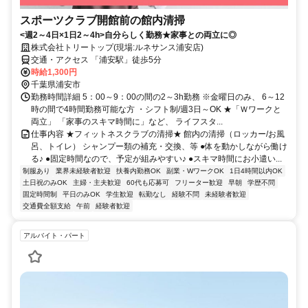
スポーツクラブ開館前の館内清掃
<週2～4日×1日2～4h>自分らしく勤務★家事との両立に◎
株式会社トリートップ(現場:ルネサンス浦安店)
交通・アクセス 「浦安駅」徒歩5分
時給1,300円
千葉県浦安市
勤務時間詳細 5：00～9：00の間の2～3h勤務 ※金曜日のみ、 6～12
時の間で4時間勤務可能な方 ・シフト制/週3日～OK ★「Ｗワークと
両立」 「家事のスキマ時間に」など、 ライフスタ...
仕事内容 ★フィットネスクラブの清掃★ 館内の清掃（ロッカー/お風
呂、トイレ） シャンプー類の補充・交換、等 ●体を動かしながら働け
る♪ ●固定時間なので、予定が組みやすい♪ ●スキマ時間にお小遣い...
制服あり
業界未経験者歓迎
扶養内勤務OK
副業・WワークOK
1日4時間以内OK
土日祝のみOK
主婦・主夫歓迎
60代も応募可
フリーター歓迎
早朝
学歴不問
固定時間制
平日のみOK
学生歓迎
転勤なし
経験不問
未経験者歓迎
交通費全額支給
午前
経験者歓迎
アルバイト・パート