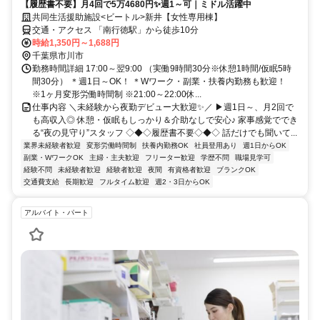
【履歴書不要】月4回で5万4680円✨週1～可｜ミドル活躍中
共同生活援助施設<ビートル>新井【女性専用棟】
交通・アクセス 「南行徳駅」から徒歩10分
時給1,350円～1,688円
千葉県市川市
勤務時間詳細 17:00～翌9:00 （実働9時間30分※休憩1時間/仮眠5時
間30分） ＊週1日～OK！ ＊Wワーク・副業・扶養内勤務も歓迎！
※1ヶ月変形労働時間制 ※21:00～22:00休...
仕事内容 ＼未経験から夜勤デビュー大歓迎✨／ ▶週1日～、月2回で
も高収入◎ 休憩・仮眠もしっかり＆介助なしで安心♪ 家事感覚ででき
る“夜の見守り”スタッフ ◇◆◇履歴書不要◇◆◇ 話だけでも聞いて...
業界未経験者歓迎
変形労働時間制
扶養内勤務OK
社員登用あり
週1日からOK
副業・WワークOK
主婦・主夫歓迎
フリーター歓迎
学歴不問
職場見学可
経験不問
未経験者歓迎
経験者歓迎
夜間
有資格者歓迎
ブランクOK
交通費支給
長期歓迎
フルタイム歓迎
週2・3日からOK
アルバイト・パート