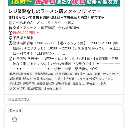
レジ業務なしのラーメン店スタッフ|ディナー
無料まかないで食費も節約♪週1日～学校生活と両立可能です✨
九州らあめん どん きさろく 行徳店
交通・アクセス 「南行徳駅」から徒歩10分
時給1,200円以上
千葉県市川市
勤務時間詳細 17:00～22:00 【選べるシフト例】 17:00 〜 21:00（学
校終わりにサクッと） 18:00 〜 22:00（ラストまでがっつり） ★上記
は一例です！「1日3時間〜」、 ...
仕事内容 学校帰り・Wワークにもピッタリ♪ 週1日・1日3時間～で無
理なく働ける✨ レジなしだから未経験でも安心です！ ✦・┈┈┈┈┈
・✦✦・┈┈┈┈┈ ・✦ ✅ 学校・学業・部活優先でOK ...
業界未経験者歓迎
扶養内勤務OK
社員登用あり
週1日からOK
副業・WワークOK
1日4時間以内OK
土日祝のみOK
主婦・主夫歓迎
フリーター歓迎
シフト自由
学生歓迎
経験不問
未経験者歓迎
経験者歓迎
残業なし
研修あり
夕方
ブランクOK
交通費支給
まかないあり
同じ企業の求人
契約社員