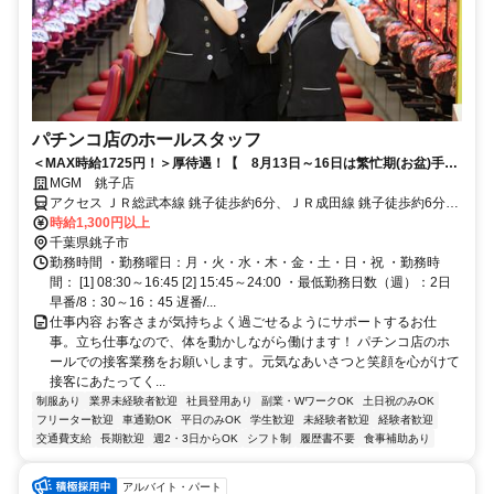
パチンコ店のホールスタッフ
＜MAX時給1725円！＞厚待遇！【 8月13日～16日は繁忙期(お盆)手当
支給！いまからでも間に合う！時給＋αで稼いじゃおう♪ ※勤務条件
MGM 銚子店
有 】★ダントツの社員登用率★安定◎待遇バッチリ！パチンコ店のホ
アクセス ＪＲ総武本線 銚子徒歩約6分、ＪＲ成田線 銚子徒歩約6分、
ールスタッフ ★遅番のみ勤務OK！学生(専・短大・大学生)の勤務歓迎
銚子電気鉄道 銚子徒歩約6分
時給1,300円以上
です！まずはあなたの希望シフトをご相談くださいね！
千葉県銚子市
勤務時間 ・勤務曜日：月・火・水・木・金・土・日・祝 ・勤務時
間： [1] 08:30～16:45 [2] 15:45～24:00 ・最低勤務日数（週）：2日
早番/8：30～16：45 遅番/...
仕事内容 お客さまが気持ちよく過ごせるようにサポートするお仕
事。立ち仕事なので、体を動かしながら働けます！ パチンコ店のホ
ールでの接客業務をお願いします。元気なあいさつと笑顔を心がけて
接客にあたってく...
制服あり
業界未経験者歓迎
社員登用あり
副業・WワークOK
土日祝のみOK
フリーター歓迎
車通勤OK
平日のみOK
学生歓迎
未経験者歓迎
経験者歓迎
交通費支給
長期歓迎
週2・3日からOK
シフト制
履歴書不要
食事補助あり
アルバイト・パート