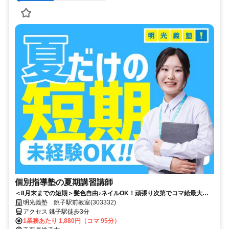
個別指導塾の夏期講習講師
＜8月末までの短期＞髪色自由♪ネイルOK！頑張り次第でコマ給最大
3000円！得意科目で先生デビュー！未経験が活躍中の塾講師◎週１回～
明光義塾 銚子駅前教室(303332)
OK（シフト自由）
アクセス 銚子駅徒歩3分
1業務あたり 1,880円（コマ 95分）