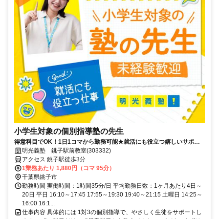
小学生対象の個別指導塾の先生
得意科目でOK！1日1コマから勤務可能★就活にも役立つ嬉しいサポー
トあり！ミドル・シニアも活躍中
明光義塾 銚子駅前教室(303332)
アクセス 銚子駅徒歩3分
1業務あたり 1,880円（コマ 95分）
千葉県銚子市
勤務時間 実働時間：1時間35分/日 平均勤務日数：1ヶ月あたり4日～
20日 平日 16:10～17:45 17:55～19:30 19:40～21:15 土曜日 14:25～
16:00 16:1...
仕事内容 具体的には 1対3の個別指導で、やさしく生徒をサポートし