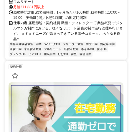
フルリモート
月給271,881円以上
勤務時間詳細 総労働時間：1ヶ月あたり160時間 勤務時間は10:00～
19:00（実働8時間／休憩1時間）の固定時間制
仕事内容 雇用形態：契約社員 職種：ディレクター 〇業務概要 デジタ
ルマンガ制作における、様々なサポート業務の制作進行管理を行いま
す。 ますますニーズが高まってきている電子コミック。あらゆる作
品の...
業界未経験者歓迎
副業・WワークOK
フリーター歓迎
学歴不問
固定時間制
経験不問
未経験者歓迎
フルリモート
経験者歓迎
ネイルOK
在宅OK
ブランクOK
ピアスOK
服装自由
ひげOK
髪型・髪色自由
契約社員