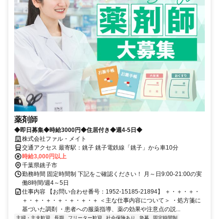
薬剤師
◆即日募集◆時給3000円◆住居付き◆週4-5日◆
株式会社ファル・メイト
交通アクセス 最寄駅：銚子 銚子電鉄線「銚子」から車10分
時給3,000円以上
千葉県銚子市
勤務時間 固定時間制 下記をご確認ください！ 月～日9:00-21:00の実
働8時間/週4～5日
仕事内容 【お問い合わせ番号：1952-15185-21894】 ＋・＋・＋・
＋・＋・＋・＋・＋・＋・＋ ＜主な仕事内容について＞ ・処方箋に
基づいた調剤 ・患者への服薬指導、薬の効果や注意点の説...
主婦・主夫歓迎
長期
フリーター歓迎
社会保険あり
急募
固定時間制