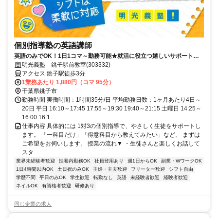
個別指導塾の英語講師
英語のみでOK！1日1コマ～勤務可能★就活に役立つ嬉しいサポートも
◎ミドル・シニアも活躍中
明光義塾 銚子駅前教室(303332)
アクセス 銚子駅徒歩3分
1業務あたり 1,880円（コマ 95分）
千葉県銚子市
勤務時間 実働時間：1時間35分/日 平均勤務日数：1ヶ月あたり4日～
20日 平日 16:10～17:45 17:55～19:30 19:40～21:15 土曜日 14:25～
16:00 16:1...
仕事内容 具体的には 1対3の個別指導で、やさしく生徒をサポートし
ます。 「一科目だけ」「得意科目から教えてみたい」など、 まずは
ご希望をお伺いします。 授業の流れ▼ ・生徒さんと楽しくお話して
スタ...
業界未経験者歓迎
扶養内勤務OK
社員登用あり
週1日からOK
副業・WワークOK
1日4時間以内OK
土日祝のみOK
主婦・主夫歓迎
フリーター歓迎
シフト自由
学歴不問
平日のみOK
学生歓迎
転勤なし
英語
未経験者歓迎
経験者歓迎
ネイルOK
有資格者歓迎
研修あり
同じ企業の求人