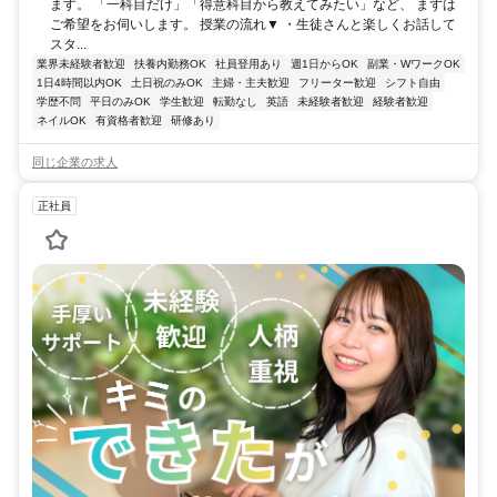
ます。 「一科目だけ」「得意科目から教えてみたい」など、 まずは
ご希望をお伺いします。 授業の流れ▼ ・生徒さんと楽しくお話して
スタ...
業界未経験者歓迎
扶養内勤務OK
社員登用あり
週1日からOK
副業・WワークOK
1日4時間以内OK
土日祝のみOK
主婦・主夫歓迎
フリーター歓迎
シフト自由
学歴不問
平日のみOK
学生歓迎
転勤なし
英語
未経験者歓迎
経験者歓迎
ネイルOK
有資格者歓迎
研修あり
同じ企業の求人
正社員