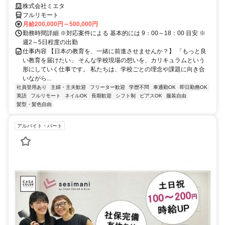
株式会社ミエタ
フルリモート
月給200,000円～500,000円
勤務時間詳細 ※対応案件による 基本的には 9：00～18：00 目安 ※
週2～5日程度の出勤
仕事内容 【日本の教育を、一緒に前進させませんか？】 「もっと良
い教育を届けたい」 そんな学校現場の想いを、カリキュラムという
形にしていく仕事です。 私たちは、学校ごとの理念や課題に向き合
いながら...
社員登用あり
主婦・主夫歓迎
フリーター歓迎
学歴不問
車通勤OK
即日勤務OK
英語
フルリモート
ネイルOK
長期歓迎
シフト制
ピアスOK
服装自由
髪型・髪色自由
アルバイト・パート