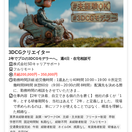
3DCGクリエイター
2年でプロの3DCGモデラーへ。 週4日・在宅相談可
株式会社SDキャリアサポート
フルリモート
月給200,000円～350,000円
勤務時間詳細 総労働時間：1週あたり40時間 10:00～19:00 ※所定労
働時間8時間 休憩60分 （9:00～20:00の間 8時間） 配属先を決める際
に、勤務時間の相談をさせていただきま...
仕事内容 【2年で決着、自立できる個の力を磨く】 他社の多くが「1
年」とする研修期間を、当社はあえて「2年」と定義しました。 現場
で求められるのは、単にソフトが使えることではなく、構造を理解し
た精緻な...
業界未経験者歓迎
副業・WワークOK
主婦・主夫歓迎
フリーター歓迎
早朝
学歴不問
固定時間制
転勤なし
経験不問
未経験者歓迎
フルリモート
交通費全額支給
午前
経験者歓迎
ネイルOK
残業なし
有資格者歓迎
研修あり
夕方
在宅OK