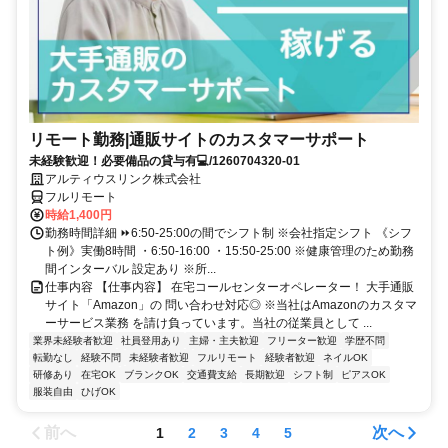
リモート勤務|通販サイトのカスタマーサポート
未経験歓迎！必要備品の貸与有💻/1260704320-01
アルティウスリンク株式会社
フルリモート
時給1,400円
勤務時間詳細 ⏩6:50-25:00の間でシフト制 ※会社指定シフト 《シフ
ト例》実働8時間 ・6:50-16:00 ・15:50-25:00 ※健康管理のため勤務
間インターバル 設定あり ※所...
仕事内容 【仕事内容】 在宅コールセンターオペレーター！ 大手通販
サイト「Amazon」の 問い合わせ対応◎ ※当社はAmazonのカスタマ
ーサービス業務 を請け負っています。当社の従業員として ...
業界未経験者歓迎
社員登用あり
主婦・主夫歓迎
フリーター歓迎
学歴不問
転勤なし
経験不問
未経験者歓迎
フルリモート
経験者歓迎
ネイルOK
研修あり
在宅OK
ブランクOK
交通費支給
長期歓迎
シフト制
ピアスOK
服装自由
ひげOK
前へ
次へ
1
2
3
4
5