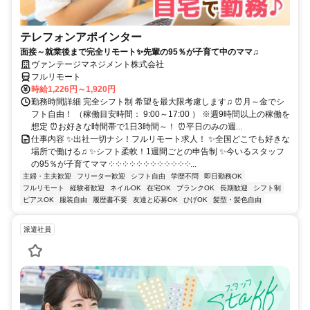
テレフォンアポインター
面接～就業後まで完全リモート✨先輩の95％が子育て中のママ♫
ヴァンテージマネジメント株式会社
フルリモート
時給1,226円～1,920円
勤務時間詳細 完全シフト制 希望を最大限考慮します♫ ⏰月～金でシ
フト自由！ （稼働目安時間： 9:00～17:00 ） ※週9時間以上の稼働を
想定 ⏰お好きな時間帯で1日3時間～！ ⏰平日のみの週...
仕事内容 ✨出社一切ナシ！フルリモート求人！ ✨全国どこでも好きな
場所で働ける♫ ✨シフト柔軟！1週間ごとの申告制 ✨今いるスタッフ
の95％が子育てママ ༶ ༶ ༶ ༶ ༶ ༶ ༶ ༶ ༶ ༶ ༶ ༶...
主婦・主夫歓迎
フリーター歓迎
シフト自由
学歴不問
即日勤務OK
フルリモート
経験者歓迎
ネイルOK
在宅OK
ブランクOK
長期歓迎
シフト制
ピアスOK
服装自由
履歴書不要
友達と応募OK
ひげOK
髪型・髪色自由
派遣社員