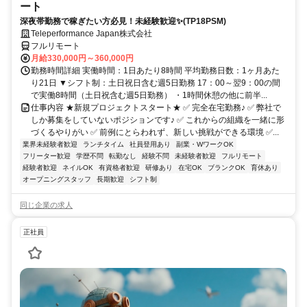
ート
深夜帯勤務で稼ぎたい方必見！未経験歓迎✨(TP18PSM)
Teleperformance Japan株式会社
フルリモート
月給330,000円～360,000円
勤務時間詳細 実働時間：1日あたり8時間 平均勤務日数：1ヶ月あた
り21日 ▼シフト制：土日祝日含む週5日勤務 17：00～翌9：00の間
で実働8時間（土日祝含む週5日勤務） ・1時間休憩の他に前半...
仕事内容 ★新規プロジェクトスタート★ ✅ 完全在宅勤務♪ ✅ 弊社で
しか募集をしていないポジションです♪ ✅ これからの組織を一緒に形
づくるやりがい ✅ 前例にとらわれず、新しい挑戦ができる環境 ✅...
業界未経験者歓迎
ランチタイム
社員登用あり
副業・WワークOK
フリーター歓迎
学歴不問
転勤なし
経験不問
未経験者歓迎
フルリモート
経験者歓迎
ネイルOK
有資格者歓迎
研修あり
在宅OK
ブランクOK
育休あり
オープニングスタッフ
長期歓迎
シフト制
同じ企業の求人
正社員