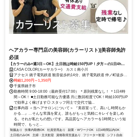
ヘアカラー専門店の美容師(カラーリスト)|美容師免許
必須
【カラーのみ×週3日～OK】土日祝は時給150円UP！夕方～の1日4h～
で無理せず稼げるカラーリスト
CASA COLOR(カーサカラー) カスミ南小川
アクセス 銚子電気鉄道 観音徒歩約14分、銚子電気鉄道 仲ノ町徒歩約
15分、ＪＲ成田線 銚子徒歩約19分 観音駅(銚子電気鉄道)15分
時給1,200円～1,350円
千葉県銚子市
勤務時間 9:00-18:00（最終受付17:00） ＊原則残業なし！ ＊1日4時
間～OK！ ■土日勤務可能な方優遇 月に数回程度でOK！時給100円UP
で効率よく稼げます◎ スタッフ同士で交代で協...
仕事内容 ＜当ヘアサロンについて＞ 『美容室って、高いし時間もか
かる…』…そんな常識を変え、誰もがもっと気軽にキレイを楽しめ
る。それが私たちの想いです。高品質なヘアカラーを1時間という短
時間で、もっと...
制服あり
扶養内勤務OK
社員登用あり
副業・WワークOK
1日4時間以内OK
土日祝のみOK
主婦・主夫歓迎
資格取得支援あり
フリーター歓迎
シフト自由