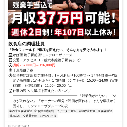
飲食店の調理社員
「飲食フィールドで環境を変えたい」そんな方を受け入れます！
かば屋 銚子駅前店/モンテローザフーズ
交通・アクセス ＪＲ総武本線銚子駅 徒歩3分
月給257,000円～316,000円
千葉県銚子市
勤務時間詳細 総労働時間：1ヶ月あたり160時間 〜 177時間 ※平均所
定労働時間：1か月あたり173時間 【シフト例】 15:00～24:00（実働
8時間、休憩1時間） 11:00～20:00（...
仕事内容 ＼＼環境を変えたい方へ／／
━━━━━━━━━━━━━━━━━━━ 「残業代が出ない」 「休
みが取れない」 「オーナーの気分で評価が変わる」 そんな環境から
脱却し、 モンテローザグループの安...
業界未経験者歓迎
変形労働時間制
フリーター歓迎
未経験者歓迎
経験者歓迎
賞与あり
交通費支給
まかないあり
同じ企業の求人