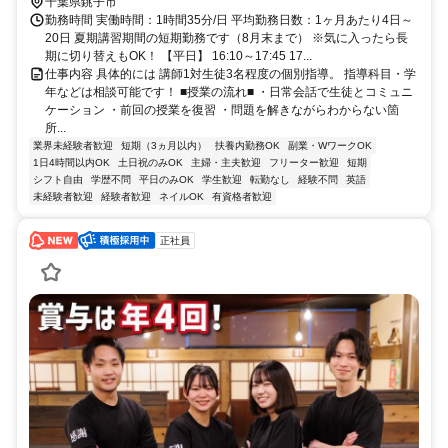
千葉県銚子市
勤務時間 実働時間：1時間35分/日 平均勤務日数：1ヶ月あたり4日～
20日 夏期講習期間の短期勤務です（8月末まで） ※気に入ったら長
期に切り替えもOK！ 【平日】 16:10～17:45 17...
仕事内容 具体的には 講師1対生徒3名程度の個別指導。 指導科目・学
年などは相談可能です！ ■授業の流れ■ ・日常会話で生徒とコミュニ
ケーション ・前回の授業を復習 ・問題を解きながらわからない箇
所...
業界未経験者歓迎
短期（3ヵ月以内）
扶養内勤務OK
副業・WワークOK
1日4時間以内OK
土日祝のみOK
主婦・主夫歓迎
フリーター歓迎
短期
シフト自由
学歴不問
平日のみOK
学生歓迎
転勤なし
経験不問
英語
未経験者歓迎
経験者歓迎
ネイルOK
有資格者歓迎
正社員