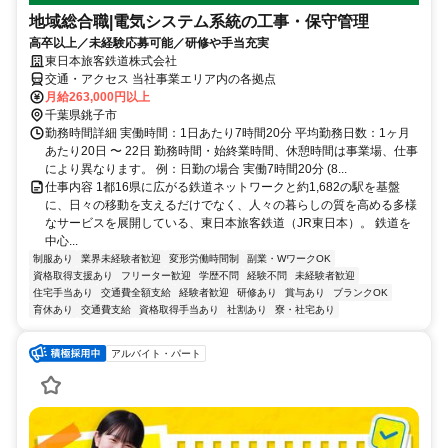
地域総合職|電気システム系統の工事・保守管理
高卒以上／未経験応募可能／研修や手当充実
東日本旅客鉄道株式会社
交通・アクセス 当社事業エリア内の各拠点
月給263,000円以上
千葉県銚子市
勤務時間詳細 実働時間：1日あたり7時間20分 平均勤務日数：1ヶ月
あたり20日 〜 22日 勤務時間・始終業時間、休憩時間は事業場、仕事
により異なります。 例：日勤の場合 実働7時間20分 (8...
仕事内容 1都16県に広がる鉄道ネットワークと約1,682の駅を基盤
に、日々の移動を支えるだけでなく、人々の暮らしの質を高める多様
なサービスを展開している、東日本旅客鉄道（JR東日本）。 鉄道を
中心...
制服あり
業界未経験者歓迎
変形労働時間制
副業・WワークOK
資格取得支援あり
フリーター歓迎
学歴不問
経験不問
未経験者歓迎
住宅手当あり
交通費全額支給
経験者歓迎
研修あり
賞与あり
ブランクOK
育休あり
交通費支給
資格取得手当あり
社割あり
寮・社宅あり
アルバイト・パート