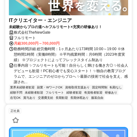
ITクリエイター・エンジニア
未経験からプロの道へ✨フルリモート×充実の研修あり！
株式会社TheNewGate
フルリモート
月給300,000円～700,000円
勤務時間詳細 総労働時間：1ヶ月あたり173時間 10:00～19:00 ※休
憩時間1時間（実働8時間） ※平均残業時間：月6時間（2023年度実
績） ※プロジェクトによってフレックスタイム制あり
仕事内容 ✨フルリモートも可能！自分らしく輝ける働き方◎ ✨社会人
デビューも歓迎！PC初心者でも安心スタート！ ✨独自の教育プログ
ラムで、エンジニアのゼロからプロへ ✨最新の技術で社会を支え、感
謝され...
業界未経験者歓迎
副業・WワークOK
資格取得支援あり
固定時間制
転勤なし
経験不問
未経験者歓迎
フルリモート
経験者歓迎
有資格者歓迎
研修あり
在宅OK
賞与あり
交通費支給
長期歓迎
長期休暇あり
服装自由
正社員