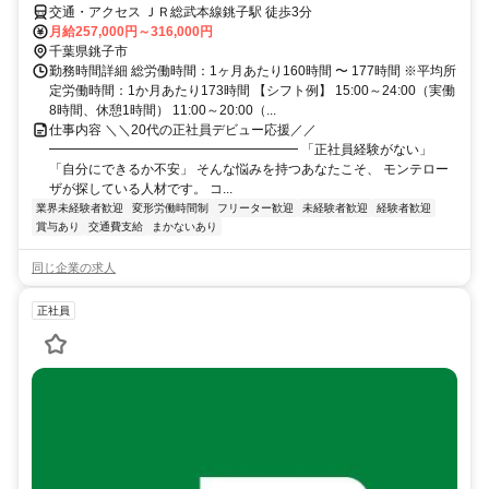
交通・アクセス ＪＲ総武本線銚子駅 徒歩3分
月給257,000円～316,000円
千葉県銚子市
勤務時間詳細 総労働時間：1ヶ月あたり160時間 〜 177時間 ※平均所
定労働時間：1か月あたり173時間 【シフト例】 15:00～24:00（実働
8時間、休憩1時間） 11:00～20:00（...
仕事内容 ＼＼20代の正社員デビュー応援／／
━━━━━━━━━━━━━━━━━━━ 「正社員経験がない」
「自分にできるか不安」 そんな悩みを持つあなたこそ、 モンテロー
ザが探している人材です。 コ...
業界未経験者歓迎
変形労働時間制
フリーター歓迎
未経験者歓迎
経験者歓迎
賞与あり
交通費支給
まかないあり
同じ企業の求人
正社員