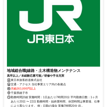
地域総合職|線路・土木構造物メンテナンス
高卒以上／未経験応募可能／研修や手当充実
東日本旅客鉄道株式会社
交通・アクセス 当社事業エリア内の各拠点
月給263,000円以上
千葉県銚子市
勤務時間詳細 実働時間：1日あたり7時間20分 平均勤務日数：1ヶ月
あたり20日 〜 22日 勤務時間・始終業時間、休憩時間は事業場、仕事
により異なります。 例：日勤の場合 実働7時間20分 (8...