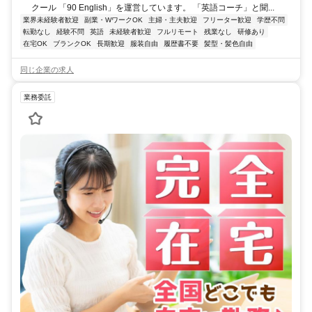
クール 「90 English」を運営しています。 「英語コーチ」と聞...
業界未経験者歓迎
副業・WワークOK
主婦・主夫歓迎
フリーター歓迎
学歴不問
転勤なし
経験不問
英語
未経験者歓迎
フルリモート
残業なし
研修あり
在宅OK
ブランクOK
長期歓迎
服装自由
履歴書不要
髪型・髪色自由
同じ企業の求人
業務委託