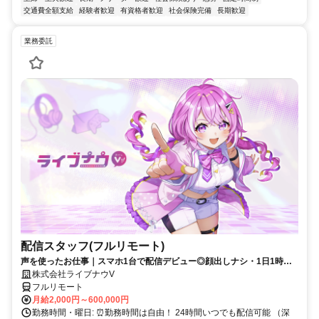
交通費全額支給
経験者歓迎
有資格者歓迎
社会保険完備
長期歓迎
業務委託
配信スタッフ(フルリモート)
声を使ったお仕事｜スマホ1台で配信デビュー◎顔出しナシ・1日1時間
～OK♪
株式会社ライブナウV
フルリモート
月給2,000円～600,000円
勤務時間・曜日: ⏰勤務時間は自由！ 24時間いつでも配信可能 （深