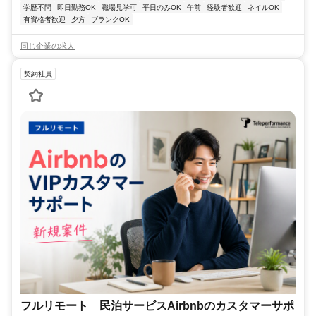
学歴不問
即日勤務OK
職場見学可
平日のみOK
午前
経験者歓迎
ネイルOK
有資格者歓迎
夕方
ブランクOK
同じ企業の求人
契約社員
フルリモート 民泊サービスAirbnbのカスタマーサポ