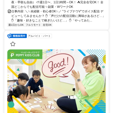
夜・早朝も自由） ⛅週1日〜、1日1時間～OK！ ⛺完全在宅OK！ 全
国どこからでも配信可能 ✨副業・WワークOK
仕事内容: ＼✨未経験・初心者OK✨／ "ライブナウV"でボイス配信 デ
ビューしてみませんか？ ✋「声だけの配信活動に興味があるけど…」
✋「趣味・好きなことで稼ぎたいけど…」 ✋「やってみた...
週1日からOK
フルリモート
在宅OK
アルバイト・パート