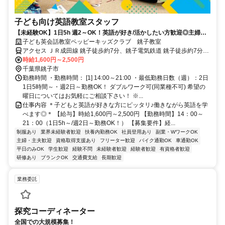
子ども向け英語教室スタッフ
【未経験OK】1日5h 週2～OK！英語が好き/活かしたい方歓迎◎主婦
(夫)/学生も活躍中！
子ども英会話教室ペッピーキッズクラブ 銚子教室
アクセス ＪＲ成田線 銚子徒歩約7分、銚子電気鉄道 銚子徒歩約7分、
ＪＲ総武本線 銚子徒歩約7分 JR成田線「銚子駅」より徒歩7分 ／近隣
時給1,600円～2,500円
教室への勤務も応相談 ※屋内禁煙
千葉県銚子市
勤務時間 ・勤務時間： [1] 14:00～21:00 ・最低勤務日数（週）：2日
1日5時間～・週2日～勤務OK！ ダブルワーク可(同業種不可) 希望の
曜日についてはお気軽にご相談下さい！ ※...
仕事内容 ＊子どもと英語が好きな方にピッタリ♪働きながら英語を学
べます◎＊ 【給与】時給1,600円～2,500円 【勤務時間】14：00～
21：00（1日5h～/週2日～勤務OK！） 【募集要件】経...
制服あり
業界未経験者歓迎
扶養内勤務OK
社員登用あり
副業・WワークOK
主婦・主夫歓迎
資格取得支援あり
フリーター歓迎
バイク通勤OK
車通勤OK
平日のみOK
学生歓迎
経験不問
未経験者歓迎
経験者歓迎
有資格者歓迎
研修あり
ブランクOK
交通費支給
長期歓迎
業務委託
探究コーディネーター
全国での大規模募集！