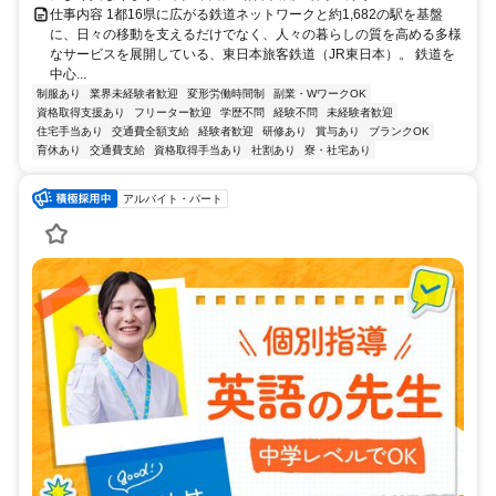
仕事内容 1都16県に広がる鉄道ネットワークと約1,682の駅を基盤
に、日々の移動を支えるだけでなく、人々の暮らしの質を高める多様
なサービスを展開している、東日本旅客鉄道（JR東日本）。 鉄道を
中心...
制服あり
業界未経験者歓迎
変形労働時間制
副業・WワークOK
資格取得支援あり
フリーター歓迎
学歴不問
経験不問
未経験者歓迎
住宅手当あり
交通費全額支給
経験者歓迎
研修あり
賞与あり
ブランクOK
育休あり
交通費支給
資格取得手当あり
社割あり
寮・社宅あり
アルバイト・パート