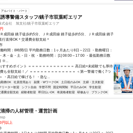
アルバイト・パート
誘導警備スタッフ/銚子市双葉町エリア
株式会社 旭支社/銚子市双葉町エリア
0円
ＪＲ成田線 銚子徒歩約5分、ＪＲ成田線 銚子徒歩約5分、ＪＲ成田線 銚子
 直行直帰OK＊交通費全額支給＊
市
実働時間：8時間/日 平均勤務日数：1ヶ月あたり8日～22日 ・勤務曜日：
木・金・土・日・祝 ・勤務時間： [1] 08:00～17:00 ・最低勤務日数
※...
■おすすめポイント ＝＝＝＝＝＝＝＝＝＝＝＝＝ 高日給×未経験でも厚待
通費も全額支給！／ ＝＝＝＝＝＝＝＝＝＝＝＝＝ ＜第一警備で働く7つ
 ・高日給で稼げる！ ・急な...
内勤務OK
社員登用あり
副業・WワークOK
土日祝のみOK
主婦・主夫歓迎
フリーター歓迎
シフト自由
学歴不問
固定時間制
平日のみOK
学生歓迎
交通費全額支給
経験者歓迎
即日払いOK
有資格者歓迎
研修あり
ブランクOK
室清掃の人材管理・運営計画
rep
00円以上
ト