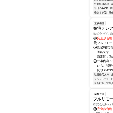
社会保険あり
平日のみOK
賞
経験者歓迎
研
業務委託
在宅テレ
株式会社Y's Gr
完全歩合制
フルリモー
勤務時間詳細
可能です。
新期間：3か
仕事内容 
から、移動
間やスキマ時
社員登用あり
フルリモート
長期歓迎
完全
業務委託
フルリモ
株式会社Nice t
完全歩合制