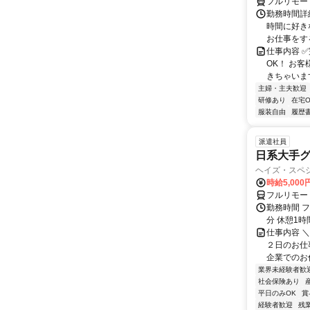
フルリモー
勤務時間詳細
時間に好き
お仕事をする
仕事内容 ✅
OK！ お
きちゃいます
主婦・主夫歓迎
研修あり
在宅O
服装自由
履歴
派遣社員
日系大手グ
ヘイズ・スペ
時給5,000
フルリモー
勤務時間 フ
分 休憩1時
仕事内容 
２日のお仕
企業でのお仕
業界未経験者歓
社会保険あり
平日のみOK
賞
経験者歓迎
残