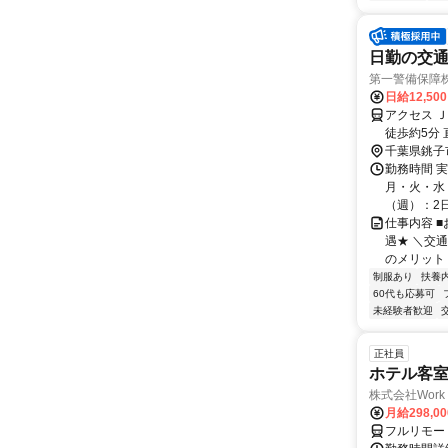
日勤の交通
第一警備保障
日給12,50
アクセス 
徒歩約5分
千葉県銚子
勤務時間 
月・火・水・
（週）：2日 
仕事内容 
遇★ ＼交
のメリット＞
制服あり
扶養
60代も応募可
未経験者歓迎
正社員
ホテル客
株式会社Work 
月給298,0
フルリモー