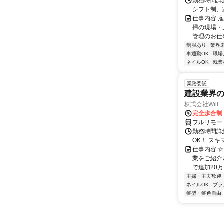
勤務時間詳細
シフト制、
仕事内容 
掃の現場・
管理のお仕事
制服あり
業界
車通勤OK
職場
ネイルOK
残業
業務委託
建設業界の
株式会社Will 
完全歩合制
フルリモー
勤務時間詳
OK！ スキ
仕事内容 ☆
業をご紹介
で追加20万円
主婦・主夫歓迎
ネイルOK
ブラ
髪型・髪色自由