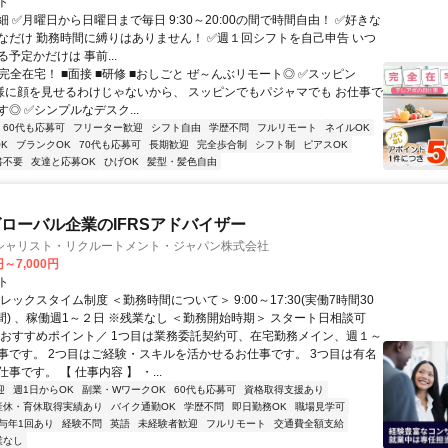
ト
 ✅月曜日から日曜日まで毎日 9:30～20:00の間で時間自由！ ✅好きな
なだけ 勤務時間に縛りはありません！ ✅週１回シフトを自己申告 いつ
予定かだけは 事前...
完全在宅！ ■面接 ■研修 ■おしごと ぜ～んぶリモート◎ ✅スッピン
客様に顔を見せるわけじゃないから、 スッピンでもパジャマでも お仕事で
◎ ✅シンプルなデスク...
60代も応募可
フリーター歓迎
シフト自由
学歴不問
フルリモート
ネイルOK
K
ブランクOK
70代も応募可
長期歓迎
完全歩合制
シフト制
ピアスOK
書不要
友達と応募OK
ひげOK
髪型・髪色自由
ローバル企業のIFRSアドバイザー
シャリスト・リクルートメント・ジャパン株式会社
円～7,000円
ト
レックスタイム制度 ＜勤務時間について＞ 9:00～17:30(実働7時間30
間) 、稼働週1～２日 ※残業なし ＜勤務開始時期＞ スタート日相談可
＼おすすめポイント／ 1つ目は業務委託契約可、在宅勤務メイン、週１～
事です。 2つ目はご経験・スキルを活かせるお仕事です。 3つ目は有名
事です。 【 仕事内容 】 ・...
迎
週1日からOK
副業・WワークOK
60代も応募可
資格取得支援あり
産休・育休取得実績あり
バイク通勤OK
学歴不問
即日勤務OK
職場見学可
与年1回あり
経験不問
英語
未経験者歓迎
フルリモート
交通費全額支給
業なし