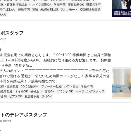
産休・育休取得実績あり
バイク通勤OK
学歴不問
即日勤務OK
職場見学可
与年1回あり
経験不問
英語
未経験者歓迎
フルリモート
交通費全額支給
修あり
アポスタッフ
oup
ト
 完全在宅での業務となります。 9:00~18:00 稼働時間はご自身で調整
 1日1～3時間程度からOK。 継続的に取り組める方歓迎します。 契約更
月更新（自動更新...
✨求人のポイント ￣￣￣￣￣￣￣￣￣￣￣￣￣￣￣￣￣￣ ✅完全在宅だ
ゼロで働ける 通勤が一切ないため時間のロスがなし！ 家事や育児の合
間を有効活用！ ✅成果報酬なので...
主婦・主夫歓迎
60代も応募可
フリーター歓迎
シフト自由
学歴不問
経験者歓迎
ネイルOK
研修あり
在宅OK
ブランクOK
オープニングスタッフ
歩合制
ピアスOK
履歴書不要
ひげOK
ートのテレアポスタッフ
o meet