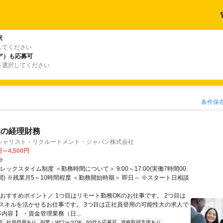
駅
してください
ア）も応募可
を選択してください
条件保
業の経理財務
シャリスト・リクルートメント・ジャパン株式会社
円～4,500円
ト
レックスタイム制度 ＜勤務時間について＞ 9:00～17:00(実働7時間00
間) ※残業月5～10時間程度 ＜勤務開始時期＞ 即日～ ※スタート日相談
＼おすすめポイント／ 1つ目はリモート勤務OKのお仕事です。 2つ目は
スキルを活かせるお仕事です。 3つ目は正社員登用の可能性大の求人で
事内容 】 ・資金管理業務（日...
迎
社員登用あり
副業・WワークOK
60代も応募可
資格取得支援あり