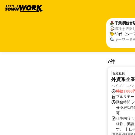
千葉県
観音
職種を選択
60代（シニ
キーワード
7件
派遣社員
外資系企
ヘイズ・スペ
時給3,000
フルリモー
勤務時間 フ
分 休憩1時
可
仕事内容 
経験、英語
す。 【 仕
業界未経験者歓