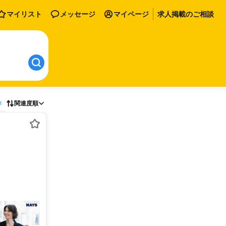
マイリスト
メッセージ
マイページ
求人掲載のご相談
存
関連度順