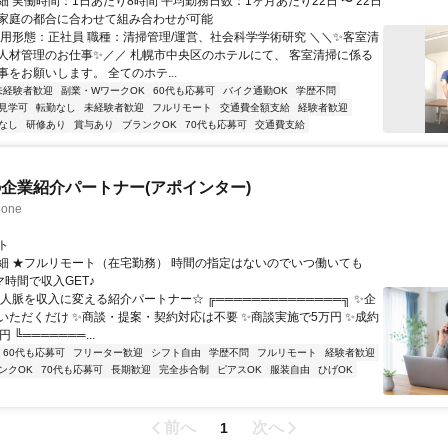
 実働時間：1日あたり8時間 平均勤務日数：1ヶ月あたり22日 〜 22日
家庭の都合に合わせて組み合わせが可能
雇用形態：正社員 職種：清掃管理/運営、社会科学学術研究 ＼＼✨客室清
人材管理のお仕事✨／／ 札幌市中央区のホテルにて、 客室清掃に係る
をお願いします。 全てのホテ...
未経験者歓迎
副業・WワークOK
60代も応募可
バイク通勤OK
学歴不問
見学可
転勤なし
未経験者歓迎
フルリモート
交通費全額支給
経験者歓迎
なし
研修あり
賞与あり
ブランクOK
70代も応募可
交通費支給
企業紹介パートナー(アポインター)
one
ト
細 ★フルリモート（在宅勤務） 時間の指定はないのでいつ働いても
マ時間で収入GET♪
人脈を収入に変える紹介パートナー☆ ╔══════════════╗ ✨企
いただくだけ ✨商談・提案・契約対応は不要 ✨商談実施で5万円 ✨成約
 ╚═══════...
60代も応募可
フリーター歓迎
シフト自由
学歴不問
フルリモート
経験者歓迎
ンクOK
70代も応募可
長期歓迎
完全歩合制
ピアスOK
服装自由
ひげOK
前へ
次へ
1