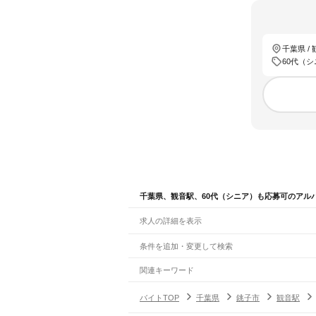
千葉県 /
60代（
千葉県、観音駅、60代（シニア）も応募可のアル
求人の詳細を表示
条件を追加・変更して検索
市区町村を追加・変更
関連キーワード
完全在宅ワーク 全国
シール貼り 在宅
現在地周
千葉県
駅を追加・変更
バイトTOP
千葉県
銚子市
観音駅
千葉県
すべて
千葉市
すべて