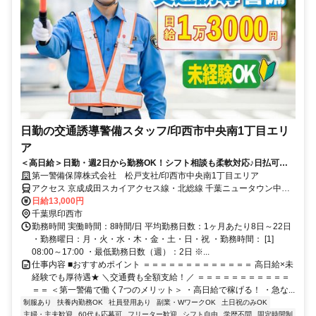
日勤の交通誘導警備スタッフ/印西市中央南1丁目エリ
ア
＜高日給＞日勤・週2日から勤務OK！シフト相談も柔軟対応♪日払可◎
未経験歓迎★
第一警備保障株式会社 松戸支社/印西市中央南1丁目エリア
アクセス 京成成田スカイアクセス線・北総線 千葉ニュータウン中央
徒歩約3分、京成成田スカイアクセス線・北総線 小室北口徒歩約52
日給13,000円
分、京成成田スカイアクセス線・北総線 印西牧の原南口徒歩約63分
千葉県印西市
直行直帰OK＊交通費全額支給＊
勤務時間 実働時間：8時間/日 平均勤務日数：1ヶ月あたり8日～22日
・勤務曜日：月・火・水・木・金・土・日・祝 ・勤務時間： [1]
08:00～17:00 ・最低勤務日数（週）：2日 ※...
仕事内容 ■おすすめポイント ＝＝＝＝＝＝＝＝＝＝＝＝＝ 高日給×未
経験でも厚待遇★ ＼交通費も全額支給！／ ＝＝＝＝＝＝＝＝＝＝＝
＝＝ ＜第一警備で働く7つのメリット＞ ・高日給で稼げる！ ・急な...
制服あり
扶養内勤務OK
社員登用あり
副業・WワークOK
土日祝のみOK
主婦・主夫歓迎
60代も応募可
フリーター歓迎
シフト自由
学歴不問
固定時間制