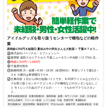
アイドルグッズを取り扱うセンターで梱包などの軽作
業
高時給1350円＆短期◎ 夏休み中の学生さんも大歓迎！ 千葉ＮＴエリア/
アイドルグッズ梱包★
株式会社パーソナル・エフシェンシー
最寄駅 成田スカイアクセス 千葉ニュータウン中央駅 バスで5分 北総
鉄道北総線 印西牧の原駅 車で8分 JR成田線 木下駅 車で10分 京成本
時給1,350円～1,688円
線 勝田台駅 車で23分
千葉県印西市
勤務時間 月～金曜＝9:30～18:30（休憩60分） 希望シフトで週1日～
ＯＫ ※曜日は希望曜日でＯＫ
仕事内容 １日からOKの短期バイトです。 K-POPアイドルなどのグッ
ズを取り扱うセンターで ピッキングや梱包などのカンタンなおしご
と 今トレンドのあのアイドルの・・・・ うちわやアクリルスタン
ド...
業界未経験者歓迎
扶養内勤務OK
無料研修
副業・WワークOK
主婦・主夫歓迎
60代も応募可
フリーター歓迎
シフト自由
午後
学歴不問
車通勤OK
即日勤務OK
固定時間制
職場見学可
平日のみOK
経験不問
未経験者歓迎
午前