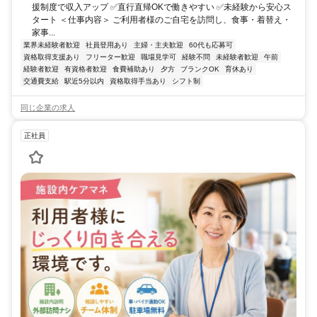
援制度で収入アップ ✅直行直帰OKで働きやすい ✅未経験から安心ス
タート ＜仕事内容＞ ご利⽤者様のご⾃宅を訪問し、⾷事・着替え・
家事...
業界未経験者歓迎
社員登用あり
主婦・主夫歓迎
60代も応募可
資格取得支援あり
フリーター歓迎
職場見学可
経験不問
未経験者歓迎
午前
経験者歓迎
有資格者歓迎
食費補助あり
夕方
ブランクOK
育休あり
交通費支給
駅近5分以内
資格取得手当あり
シフト制
同じ企業の求人
正社員