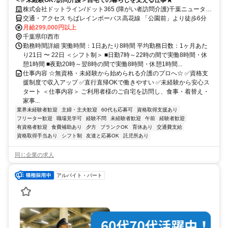
株式会社ドットライン/ドット365 (障がい者訪問介護)千葉ニュータウ
ン
交通・アクセス ちばレインボーバス高花線 「公園前」より徒歩6分
月給299,000円以上
千葉県印西市
勤務時間詳細 実働時間：1日あたり8時間 平均勤務日数：1ヶ月あた
り21日 〜 22日 ＜シフト制＞ ■⽇勤7時～22時の間で実働8時間・休
憩1時間 ■夜勤20時～翌8時の間で実働8時間・休憩1時間...
仕事内容 ☆無資格・未経験から始められる介護のプロへ☆ ✅資格支
援制度で収入アップ ✅直行直帰OKで働きやすい ✅未経験から安心ス
タート ＜仕事内容＞ ご利⽤者様のご⾃宅を訪問し、⾷事・着替え・
家事...
業界未経験者歓迎
主婦・主夫歓迎
60代も応募可
資格取得支援あり
フリーター歓迎
職場見学可
経験不問
未経験者歓迎
午前
経験者歓迎
有資格者歓迎
食費補助あり
夕方
ブランクOK
育休あり
交通費支給
資格取得手当あり
シフト制
友達と応募OK
託児所あり
同じ企業の求人
アルバイト・パート