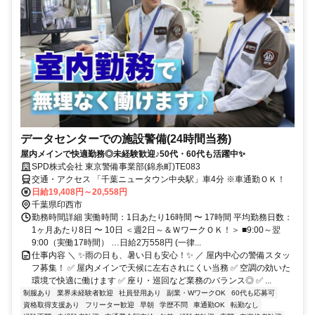
データセンターでの施設警備(24時間当務)
屋内メインで快適勤務◎未経験歓迎♪50代・60代も活躍中✨
SPD株式会社 東京警備事業部(錦糸町)TE083
交通・アクセス 「千葉ニュータウン中央駅」車4分 ※車通勤ＯＫ！
日給19,408円～20,558円
千葉県印西市
勤務時間詳細 実働時間：1日あたり16時間 〜 17時間 平均勤務日数：
1ヶ月あたり8日 〜 10日 ＜週2日～＆ＷワークＯＫ！＞ ■9:00～翌
9:00（実働17時間） …日給2万558円 (一律...
仕事内容 ＼ ✨雨の日も、暑い日も安心！✨ ／ 屋内中心の警備スタッ
フ募集！ ✅ 屋内メインで天候に左右されにくい当務 ✅ 空調の効いた
環境で快適に働けます ✅ 座り・巡回など業務のバランス◎ ✅ ...
制服あり
業界未経験者歓迎
社員登用あり
副業・WワークOK
60代も応募可
資格取得支援あり
フリーター歓迎
早朝
学歴不問
車通勤OK
転勤なし