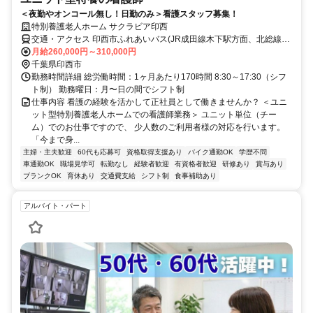
＜夜勤やオンコール無し！日勤のみ＞看護スタッフ募集！
特別養護老人ホーム サクラビア印西
交通・アクセス 印西市ふれあいバス(JR成田線木下駅方面、北総線印
西牧の原駅方面)「原山東街地区公園」バス停より徒歩3分 ★車・自転
月給260,000円～310,000円
車・バイク通勤OK
千葉県印西市
勤務時間詳細 総労働時間：1ヶ月あたり170時間 8:30～17:30（シフ
ト制） 勤務曜日：月〜日の間でシフト制
仕事内容 看護の経験を活かして正社員として働きませんか？ ＜ユニ
ット型特別養護老人ホームでの看護師業務＞ ユニット単位（チー
ム）でのお仕事ですので、 少人数のご利用者様の対応を行います。
「今まで身...
主婦・主夫歓迎
60代も応募可
資格取得支援あり
バイク通勤OK
学歴不問
車通勤OK
職場見学可
転勤なし
経験者歓迎
有資格者歓迎
研修あり
賞与あり
ブランクOK
育休あり
交通費支給
シフト制
食事補助あり
アルバイト・パート