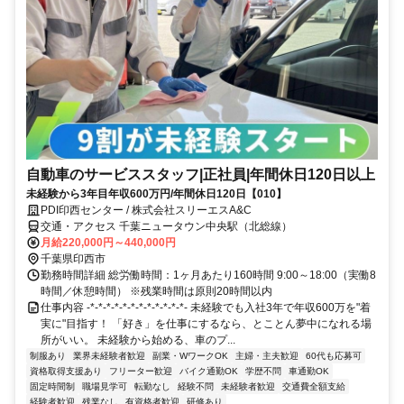
自動車のサービススタッフ|正社員|年間休日120日以上
未経験から3年目年収600万円/年間休日120日【010】
PDI印西センター / 株式会社スリーエスA&C
交通・アクセス 千葉ニュータウン中央駅（北総線）
月給220,000円～440,000円
千葉県印西市
勤務時間詳細 総労働時間：1ヶ月あたり160時間 9:00～18:00（実働8
時間／休憩時間） ※残業時間は原則20時間以内
仕事内容 -*-*-*-*-*-*-*-*-*-*-*-*- 未経験でも入社3年で年収600万を"着
実に"目指す！ 「好き」を仕事にするなら、とことん夢中になれる場
所がいい。 未経験から始める、車のプ...
制服あり
業界未経験者歓迎
副業・WワークOK
主婦・主夫歓迎
60代も応募可
資格取得支援あり
フリーター歓迎
バイク通勤OK
学歴不問
車通勤OK
固定時間制
職場見学可
転勤なし
経験不問
未経験者歓迎
交通費全額支給
経験者歓迎
残業なし
有資格者歓迎
研修あり