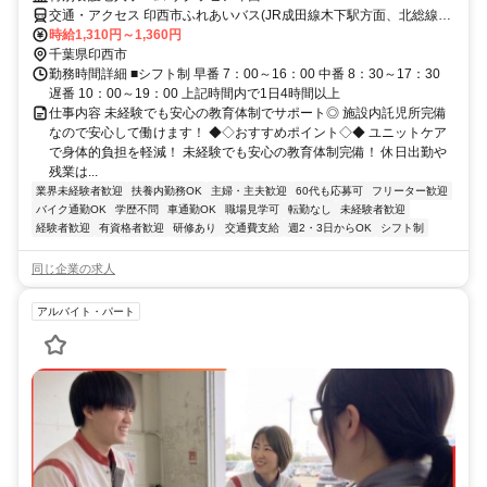
交通・アクセス 印西市ふれあいバス(JR成田線木下駅方面、北総線印
西牧の原駅方面)「原山東街地区公園」バス停より徒歩3分 ★車・自転
時給1,310円～1,360円
車・バイク通勤OK
千葉県印西市
勤務時間詳細 ■シフト制 早番 7：00～16：00 中番 8：30～17：30
遅番 10：00～19：00 上記時間内で1日4時間以上
仕事内容 未経験でも安心の教育体制でサポート◎ 施設内託児所完備
なので安心して働けます！ ◆◇おすすめポイント◇◆ ユニットケア
で身体的負担を軽減！ 未経験でも安心の教育体制完備！ 休日出勤や
残業は...
業界未経験者歓迎
扶養内勤務OK
主婦・主夫歓迎
60代も応募可
フリーター歓迎
バイク通勤OK
学歴不問
車通勤OK
職場見学可
転勤なし
未経験者歓迎
経験者歓迎
有資格者歓迎
研修あり
交通費支給
週2・3日からOK
シフト制
同じ企業の求人
アルバイト・パート