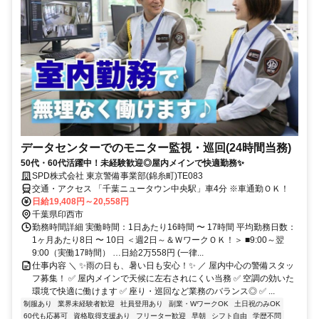
データセンターでのモニター監視・巡回(24時間当務)
50代・60代活躍中！未経験歓迎◎屋内メインで快適勤務✨
SPD株式会社 東京警備事業部(錦糸町)TE083
交通・アクセス 「千葉ニュータウン中央駅」車4分 ※車通勤ＯＫ！
日給19,408円～20,558円
千葉県印西市
勤務時間詳細 実働時間：1日あたり16時間 〜 17時間 平均勤務日数：
1ヶ月あたり8日 〜 10日 ＜週2日～＆ＷワークＯＫ！＞ ■9:00～翌
9:00（実働17時間） …日給2万558円 (一律...
仕事内容 ＼ ✨雨の日も、暑い日も安心！✨ ／ 屋内中心の警備スタッ
フ募集！ ✅ 屋内メインで天候に左右されにくい当務 ✅ 空調の効いた
環境で快適に働けます ✅ 座り・巡回など業務のバランス◎ ✅ ...
制服あり
業界未経験者歓迎
社員登用あり
副業・WワークOK
土日祝のみOK
60代も応募可
資格取得支援あり
フリーター歓迎
早朝
シフト自由
学歴不問