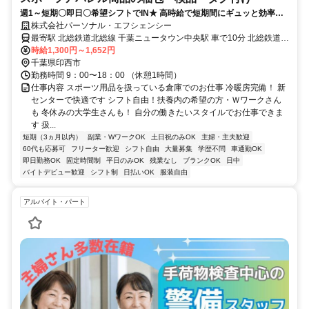
週1～短期〇即日〇希望シフトでIN★ 高時給で短期間にギュッと効率よ
く稼げる 車〇無料送迎バス〇
株式会社パーソナル・エフシェンシー
最寄駅 北総鉄道北総線 千葉ニュータウン中央駅 車で10分 北総鉄道北
総線 印西牧の原駅 車で7分 北総鉄道北総線 印旛日本医大駅 車で15分
時給1,300円～1,652円
京成本線 勝田台駅 車で20分
千葉県印西市
勤務時間 9：00〜18：00 （休憩1時間）
仕事内容 スポーツ用品を扱っている倉庫でのお仕事 冷暖房完備！ 新
センターで快適です シフト自由！扶養内の希望の方・Ｗワークさん
も 冬休みの大学生さんも！ 自分の働きたいスタイルでお仕事できま
す 扱...
短期（3ヵ月以内）
副業・WワークOK
土日祝のみOK
主婦・主夫歓迎
60代も応募可
フリーター歓迎
シフト自由
大量募集
学歴不問
車通勤OK
即日勤務OK
固定時間制
平日のみOK
残業なし
ブランクOK
日中
バイトデビュー歓迎
シフト制
日払いOK
服装自由
アルバイト・パート