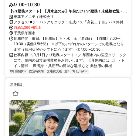
み/7:00~10:30
【9/1勤務スタート】【月水金のみ】午前だけ3.5h勤務！未経験歓迎・W
ワークOK・自転車・バイク・車通勤可能！
東葉アメニティ株式会社
アクセス: ■ラーバンクリニック：京成バス「高花二丁目」バス停付近
■ラーバン駅前クリニック：千葉ニュータウン中央駅 ※自転車・バイ
時給1,300円以上
ク・車通勤可
千葉県印西市
勤務時間・曜日: 【勤務日】月・水・金（週3日） 【時間】7:00〜
10:30（実働3.5時間） ※以下のいずれかのパターンでの勤務となり
ます（採用状況やシフトに応じます） ①7:00〜10:30...
仕事内容: ＼9月1日より勤務スタート！／ 印西市内の医療クリニック
にて、館内の日常清掃業務をお願いします。 【具体的には…】 ・ト
イレ清掃 ・床清掃 ・共用部の簡単な清掃 など 業務用の機械...
即日勤務OK
固定時間制
交通費支給
週2・3日からOK
業務委託