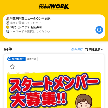
千葉県
千葉ニュータウン中央駅
職種を選択してください
60代（シニア）も応募可
キーワードを選択してください
64件
条件保存
関連度順
派遣社員