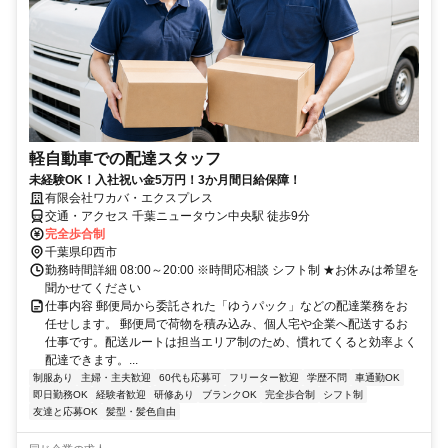
軽自動車での配達スタッフ
未経験OK！入社祝い金5万円！3か月間日給保障！
有限会社ワカバ・エクスプレス
交通・アクセス 千葉ニュータウン中央駅 徒歩9分
完全歩合制
千葉県印西市
勤務時間詳細 08:00～20:00 ※時間応相談 シフト制 ★お休みは希望を
聞かせてください
仕事内容 郵便局から委託された「ゆうパック」などの配達業務をお
任せします。 郵便局で荷物を積み込み、個人宅や企業へ配送するお
仕事です。配送ルートは担当エリア制のため、慣れてくると効率よく
配達できます。...
制服あり
主婦・主夫歓迎
60代も応募可
フリーター歓迎
学歴不問
車通勤OK
即日勤務OK
経験者歓迎
研修あり
ブランクOK
完全歩合制
シフト制
友達と応募OK
髪型・髪色自由