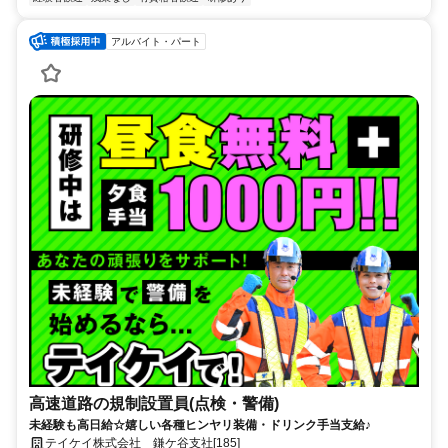
アルバイト・パート
高速道路の規制設置員(点検・警備)
未経験も高日給☆嬉しい各種ヒンヤリ装備・ドリンク手当支給♪
テイケイ株式会社 鎌ケ谷支社[185]