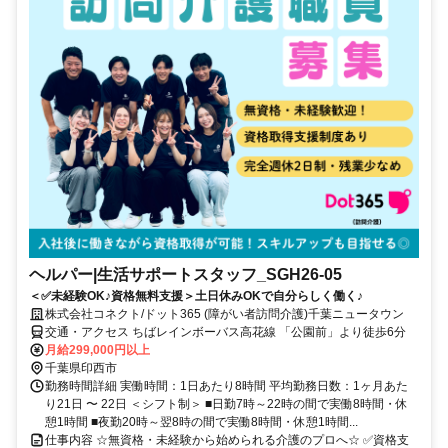
ヘルパー|生活サポートスタッフ_SGH26-05
＜✅未経験OK♪資格無料支援＞土日休みOKで自分らしく働く♪
株式会社コネクト/ドット365 (障がい者訪問介護)千葉ニュータウン
交通・アクセス ちばレインボーバス高花線 「公園前」より徒歩6分
月給299,000円以上
千葉県印西市
勤務時間詳細 実働時間：1日あたり8時間 平均勤務日数：1ヶ月あた
り21日 〜 22日 ＜シフト制＞ ■⽇勤7時～22時の間で実働8時間・休
憩1時間 ■夜勤20時～翌8時の間で実働8時間・休憩1時間...
仕事内容 ☆無資格・未経験から始められる介護のプロへ☆ ✅資格支