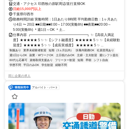
交通・アクセス 印西牧の原駅周辺/直行直帰OK
日給15,000円以上
千葉県印西市
勤務時間詳細 実働時間：1日あたり8時間 平均勤務日数：1ヶ月あた
り4日 〜 20日 ■■日勤■■8:00～17:00(実働8h) ■■夜勤■■20:00～
5:00(実働8h) ＊週1日～OK ＊土...
仕事内容 ┏━━━━━━━━━━━━━━━━┓ ✨【高収入満足
度】★★★★★ 5 ✨ ✨【シフト融通度】★★★★★ 5 ✨ ✨【未経験歓
迎度】★★★★★ 5 ✨ ✨【成長実感度】 ★★★★★ 5 ✨ ...
制服あり
業界未経験者歓迎
短期（3ヵ月以内）
扶養内勤務OK
社員登用あり
週1日からOK
副業・WワークOK
土日祝のみOK
主婦・主夫歓迎
週1シフト提出
60代も応募可
資格取得支援あり
フリーター歓迎
短期
早朝
シフト自由
学歴不問
平日のみOK
学生歓迎
経験不問
同じ企業の求人
アルバイト・パート