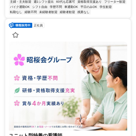
主婦・主夫歓迎
週1シフト提出
60代も応募可
資格取得支援あり
フリーター歓迎
バイク通勤OK
シフト自由
学歴不問
車通勤OK
平日のみOK
学生歓迎
転勤なし
経験不問
未経験者歓迎
経験者歓迎
残業なし
正社員
ユニット型特養の看護師