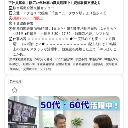
正社員募集！幅広い年齢層の職員活躍中！資格取得支援あり
桜台居宅介護支援センター
交通・アクセス 北総線「千葉ニュータウン駅」より徒歩20分
月給230,000円以上
千葉県白井市
勤務時間詳細 実働時間：1日あたり8時間 平均勤務日数：1ヶ月あた
り24日 ■月曜日～土曜日 8:30～17:30 （時間応相談／シフト制）
仕事内容 ＝＝＝＝＝＝＝＝＝＝＝＝ ◆“一度辞めても戻ってくる職
場”…その理由は？◆ ＝＝＝＝＝＝＝＝＝＝＝＝ 当法人には 10名以
上の出戻りスタッフが活躍中。 他施設を経験した上で「やっぱりこ
こが良...
業界未経験者歓迎
60代も応募可
バイク通勤OK
学歴不問
車通勤OK
職場見学可
転勤なし
経験不問
未経験者歓迎
経験者歓迎
有資格者歓迎
研修あり
賞与あり
育休あり
交通費支給
シフト制
契約社員