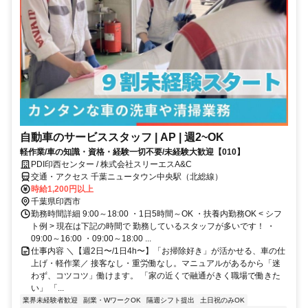
自動車のサービススタッフ | AP | 週2~OK
軽作業/車の知識・資格・経験一切不要/未経験大歓迎【010】
PDI印西センター / 株式会社スリーエスA&C
交通・アクセス 千葉ニュータウン中央駅（北総線）
時給1,200円以上
千葉県印西市
勤務時間詳細 9:00～18:00 ・1日5時間～OK ・扶養内勤務OK < シフ
ト例 > 現在は下記の時間で 勤務しているスタッフが多いです！ ・
09:00～16:00 ・09:00～18:00 ...
仕事内容 ＼【週2日〜/1日4h〜】「お掃除好き」が活かせる、車の仕
上げ・軽作業／ 接客なし・重労働なし。マニュアルがあるから「迷
わず、コツコツ」働けます。 「家の近くで融通がきく職場で働きた
い」 「...
業界未経験者歓迎
副業・WワークOK
隔週シフト提出
土日祝のみOK