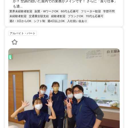
か？ 空調の効いた屋内での業務がメインです！ さらに「座り仕事」
も適...
業界未経験者歓迎
副業・WワークOK
60代も応募可
フリーター歓迎
学歴不問
未経験者歓迎
交通費全額支給
経験者歓迎
ブランクOK
70代も応募可
週2・3日からOK
シフト制
週4日以上OK
入社祝い金あり
アルバイト・パート