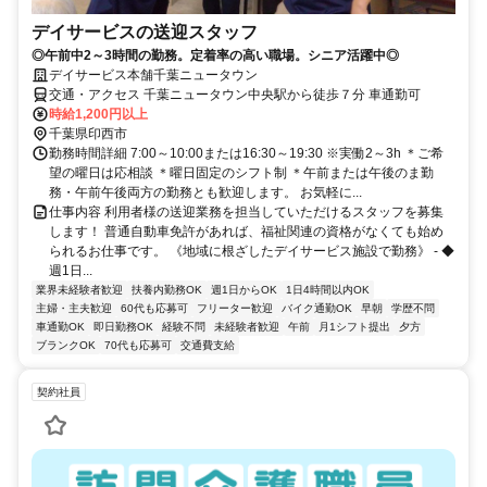
デイサービスの送迎スタッフ
◎午前中2～3時間の勤務。定着率の高い職場。シニア活躍中◎
デイサービス本舗千葉ニュータウン
交通・アクセス 千葉ニュータウン中央駅から徒歩７分 車通勤可
時給1,200円以上
千葉県印西市
勤務時間詳細 7:00～10:00または16:30～19:30 ※実働2～3h ＊ご希
望の曜日は応相談 ＊曜日固定のシフト制 ＊午前または午後のま勤
務・午前午後両方の勤務とも歓迎します。 お気軽に...
仕事内容 利用者様の送迎業務を担当していただけるスタッフを募集
します！ 普通自動車免許があれば、福祉関連の資格がなくても始め
られるお仕事です。 《地域に根ざしたデイサービス施設で勤務》 - ◆
週1日...
業界未経験者歓迎
扶養内勤務OK
週1日からOK
1日4時間以内OK
主婦・主夫歓迎
60代も応募可
フリーター歓迎
バイク通勤OK
早朝
学歴不問
車通勤OK
即日勤務OK
経験不問
未経験者歓迎
午前
月1シフト提出
夕方
ブランクOK
70代も応募可
交通費支給
契約社員