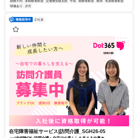
経験不問
未経験者歓迎
交通費全額支給
午前
経験者歓迎
夜間
有資格者歓迎
研修あり
夕方
正社員
在宅障害福祉サービス|訪問介護_SGH26-05
＜✅未経験OK♪訪問介護＞自宅での暮らしを支える仕事★