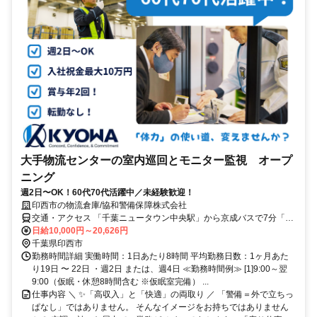
大手物流センターの室内巡回とモニター監視 オープ
ニング
週2日〜OK！60代70代活躍中／未経験歓迎！
印西市の物流倉庫/協和警備保障株式会社
交通・アクセス 「千葉ニュータウン中央駅」から京成バスで7分「グ
ッドマンビジネスパークサウス」下車 ※車通勤可(無料駐車場有)
日給10,000円～20,626円
千葉県印西市
勤務時間詳細 実働時間：1日あたり8時間 平均勤務日数：1ヶ月あた
り19日 〜 22日 ・週2日 または、週4日 ≪勤務時間例≫ [1]9:00～翌
9:00（仮眠・休憩8時間含む ※仮眠室完備） ...
仕事内容 ＼ ✨「高収入」と「快適」の両取り ／ 「警備＝外で立ちっ
ぱなし」ではありません。 そんなイメージをお持ちではありません