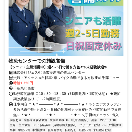
物流センターでの施設警備
【シニア・主婦活躍中】週2～5日で働き方色々✨未経験歓迎✨
株式会社ジェス/印西市鹿黒南の物流センター
交通・アクセス ⭐自転車･車･バイク通勤できる方歓迎⭐｢千葉ニュータ
ウン中央駅｣ 車9分･バス15分(駅北口にバス停アリ)⭐
時給1,350円
千葉県印西市
勤務時間詳細 ⏰10：30～18：30（7時間勤務・1時間休憩） ★繁忙
期は残業あり（1～2時間程度）
仕事内容 ＊★＊――――＊★＊――――＊★＊ ✨シニアスタッフが
多数活躍中!!✨ ✨週２～５日の勤務可✨ ✨日祝休み×7時間勤務で負担
無✨ ＊★＊――――＊★＊――――＊★＊ ＼手荷物チェック･出入...
制服あり
業界未経験者歓迎
扶養内勤務OK
社員登用あり
副業・WワークOK
主婦・主夫歓迎
60代も応募可
資格取得支援あり
フリーター歓迎
バイク通勤OK
早朝
学歴不問
車通勤OK
職場見学可
転勤なし
経験不問
未経験者歓迎