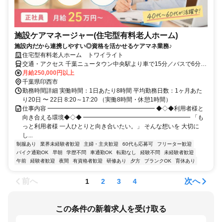
施設ケアマネージャー(住宅型有料老人ホーム)
施設内だから連携しやすい◎資格を活かせるケアマネ業務♪
住宅型有料老人ホーム トワイライト
交通・アクセス 千葉ニュータウン中央駅より車で15分／バスで6分
（高花2丁目バス停より徒歩2分）
月給250,000円以上
千葉県印西市
勤務時間詳細 実働時間：1日あたり8時間 平均勤務日数：1ヶ月あた
り20日 〜 22日 8:20～17:20 （実働8時間・休憩1時間）
仕事内容 ━━━━━━━━━━━━━━━━━━ ◆◇◆利用者様と
向き合える環境◆◇◆ ━━━━━━━━━━━━━━━━━━ 「も
っと利用者様 一人ひとりと向き合いたい。」 そんな想いを 大切に
し...
制服あり
業界未経験者歓迎
主婦・主夫歓迎
60代も応募可
フリーター歓迎
バイク通勤OK
早朝
学歴不問
車通勤OK
転勤なし
経験不問
未経験者歓迎
午前
経験者歓迎
夜間
有資格者歓迎
研修あり
夕方
ブランクOK
育休あり
前へ
次へ
1
2
3
4
この条件の新着求人を受け取る