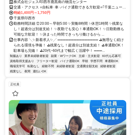
株式会社ジェス/印西市鹿黒南の物流センター
交通・アクセス ⭐自転車･車･バイク通勤できる方歓迎⭐｢千葉ニュータ
ウン中央駅｣ 車9分･バス15分(駅北口にバス停アリ)⭐
時給1,400円～1,750円
千葉県印西市
勤務時間詳細 ⏰20:00～早朝5:00 ✨実働8時間 ✨休憩1時間 ✨残業な
し！超過分は別途支給！ ✨夜勤でも安心！車通勤OK！ ✨日勤勤務も
可能な方歓迎！ ✨決まった時間できっちり働けるから ...
仕事内容 ╲✨新着求人✨╱ ═══════════════ ⛳無理なく続け
られる環境を準備！ ⛳残業なし！超過分は別途支給！ ⛳車通勤OK！
駐車場も完備！ ⛳20代~60代まで幅広く活躍中！ ═══...
制服あり
業界未経験者歓迎
副業・WワークOK
主婦・主夫歓迎
60代も応募可
資格取得支援あり
フリーター歓迎
バイク通勤OK
早朝
学歴不問
車通勤OK
職場見学可
転勤なし
経験不問
未経験者歓迎
交通費全額支給
経験者歓迎
残業なし
夜間
週払いOK
正社員