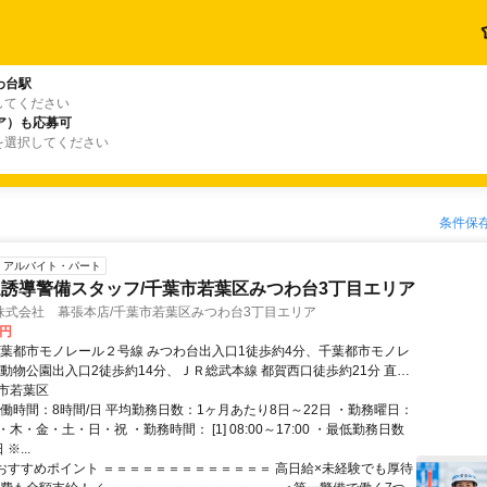
わ台駅
してください
ア）も応募可
を選択してください
条件保
アルバイト・パート
誘導警備スタッフ/千葉市若葉区みつわ台3丁目エリア
株式会社 幕張本店/千葉市若葉区みつわ台3丁目エリア
0円
千葉都市モノレール２号線 みつわ台出入口1徒歩約4分、千葉都市モノレ
 動物公園出入口2徒歩約14分、ＪＲ総武本線 都賀西口徒歩約21分 直行
交通費全額支給＊
市若葉区
実働時間：8時間/日 平均勤務日数：1ヶ月あたり8日～22日 ・勤務曜日：
木・金・土・日・祝 ・勤務時間： [1] 08:00～17:00 ・最低勤務日数
※...
■おすすめポイント ＝＝＝＝＝＝＝＝＝＝＝＝＝ 高日給×未経験でも厚待