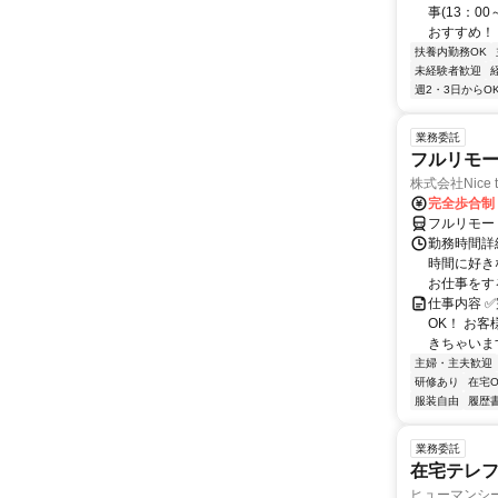
事(13：0
おすすめ！ 
扶養内勤務OK
未経験者歓迎
週2・3日からO
業務委託
フルリモ
株式会社Nice t
完全歩合制
フルリモー
勤務時間詳細
時間に好き
お仕事をする
仕事内容 ✅
OK！ お
きちゃいます
主婦・主夫歓迎
研修あり
在宅O
服装自由
履歴
業務委託
在宅テレ
ヒューマンシ