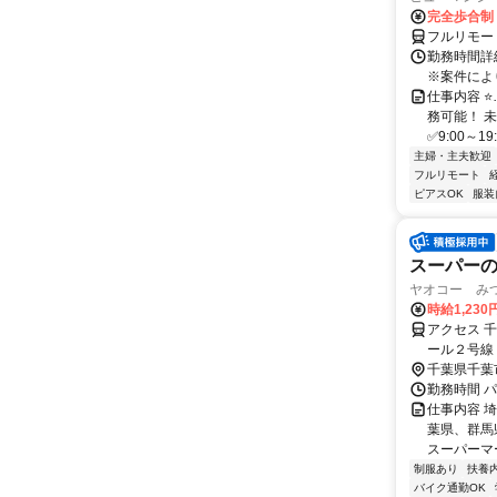
完全歩合制
フルリモー
勤務時間詳細
※案件によ
仕事内容 
務可能！ 
✅9:00～1
主婦・主夫歓迎
フルリモート
ピアスOK
服装
スーパーのベ
ヤオコー み
時給1,230
アクセス 
ール２号線
都市モノレー
千葉県千葉
OK
勤務時間 パー
仕事内容 
葉県、群馬
スーパーマ
制服あり
扶養
バイク通勤OK