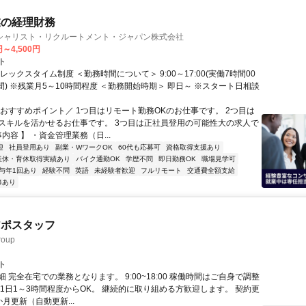
業の経理財務
シャリスト・リクルートメント・ジャパン株式会社
円～4,500円
ト
レックスタイム制度 ＜勤務時間について＞ 9:00～17:00(実働7時間00
間) ※残業月5～10時間程度 ＜勤務開始時期＞ 即日～ ※スタート日相談
＼おすすめポイント／ 1つ目はリモート勤務OKのお仕事です。 2つ目は
スキルを活かせるお仕事です。 3つ目は正社員登用の可能性大の求人で
事内容 】 ・資金管理業務（日...
迎
社員登用あり
副業・WワークOK
60代も応募可
資格取得支援あり
産休・育休取得実績あり
バイク通勤OK
学歴不問
即日勤務OK
職場見学可
与年1回あり
経験不問
英語
未経験者歓迎
フルリモート
交通費全額支給
修あり
アポスタッフ
oup
ト
 完全在宅での業務となります。 9:00~18:00 稼働時間はご自身で調整
 1日1～3時間程度からOK。 継続的に取り組める方歓迎します。 契約更
月更新（自動更新...