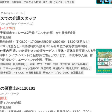
通費支給
長期歓迎
フルタイム歓迎
週2・3日からOK
シフト制
アルバイト・パート
ビスでの介護スタッフ
みつわ台(デイサービス)
円～1,270円
・千葉都市モノレール2号線「みつわ台駅」から徒歩約5分
市若葉区
時間＞ (1)08:00～17:00(休憩60分) (2)09:00～13:00(休憩なし)
0～18:00(休憩なし) ※勤務時間相談可 ※1か月単位の変形労働時間制 ...
◆仕事内容 通いの送迎付きの介護サービス！産休・育休取得実績あり&子
籍中！ライフイベントにも柔軟に対応しています。 ※食事や入浴、排
介助 ※レクリエーションの企画、実施...
労働時間制
社員登用あり
副業・WワークOK
主婦・主夫歓迎
60代も応募可
り
フリーター歓迎
バイク通勤OK
学歴不問
車通勤OK
職場見学可
転勤なし
経験者歓迎
ネイルOK
有資格者歓迎
研修あり
ブランクOK
交通費支給
保育士/kc120101
ルオブ・ワーク
0円以上
最寄：みつわ台駅
市若葉区
日～,1日3時間～相談OK！ ＜シフト例＞ 早番/7:00～12:30、7:00～