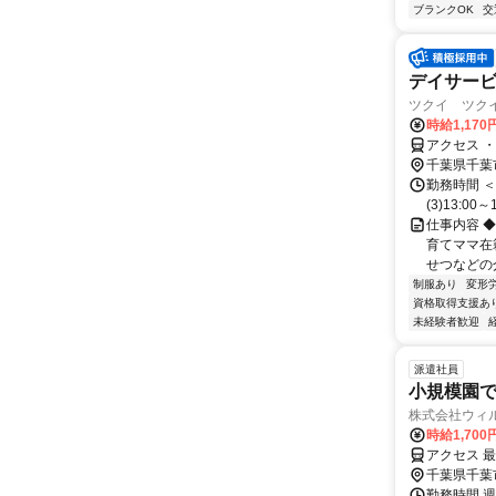
ブランクOK
交
デイサー
ツクイ ツクイ
時給1,170
アクセス 
千葉県千葉
勤務時間 ＜勤務
(3)13:0
仕事内容 
育てママ在
せつなどの
制服あり
変形
資格取得支援あ
未経験者歓迎
派遣社員
小規模園での
株式会社ウィ
時給1,70
アクセス 
千葉県千葉
勤務時間 週3