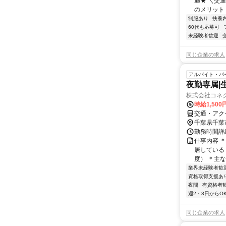
遇★ ＼交
のメリット＞
制服あり
扶養
60代も応募可
未経験者歓迎
同じ企業の求人
アルバイト・パ
夜勤専属|生
株式会社コネク
時給1,50
交通・アク
千葉県千葉
勤務時間詳細
仕事内容 
居している
度） ＊主な
業界未経験者歓
資格取得支援あ
夜間
有資格者
週2・3日からO
同じ企業の求人