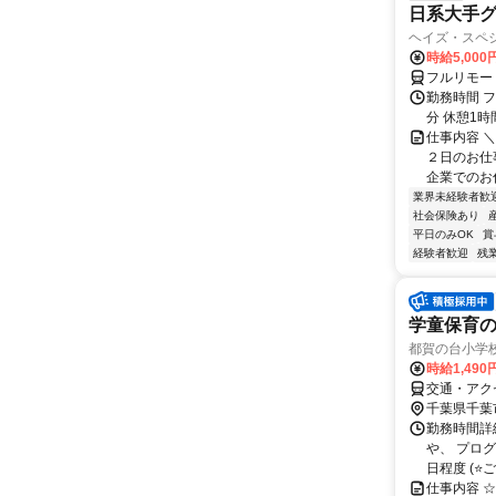
日系大手グ
ヘイズ・スペ
時給5,000
フルリモー
勤務時間 フ
分 休憩1時
仕事内容 
２日のお仕
企業でのお仕
業界未経験者歓
社会保険あり
平日のみOK
賞
経験者歓迎
残
学童保育
都賀の台小学
時給1,490
交通・アク
千葉県千葉
勤務時間詳細
や、 プロ
日程度 (⭐ご
仕事内容 