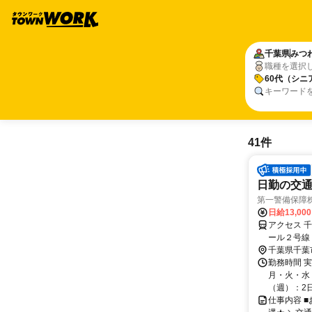
千葉県
みつ
職種を選択
60代（シニ
キーワード
41件
日勤の交通
第一警備保障
日給13,00
アクセス 
ール２号線
直帰OK＊
千葉県千葉
勤務時間 
月・火・水・
（週）：2日 
仕事内容 