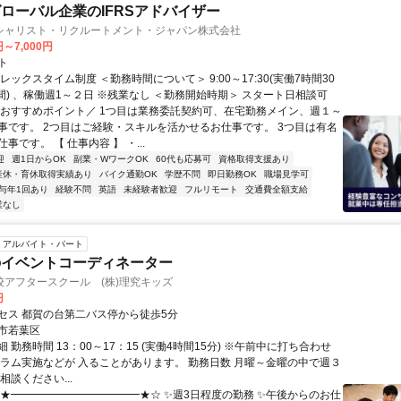
ローバル企業のIFRSアドバイザー
シャリスト・リクルートメント・ジャパン株式会社
円～7,000円
ト
レックスタイム制度 ＜勤務時間について＞ 9:00～17:30(実働7時間30
間) 、稼働週1～２日 ※残業なし ＜勤務開始時期＞ スタート日相談可
＼おすすめポイント／ 1つ目は業務委託契約可、在宅勤務メイン、週１～
事です。 2つ目はご経験・スキルを活かせるお仕事です。 3つ目は有名
事です。 【 仕事内容 】 ・...
迎
週1日からOK
副業・WワークOK
60代も応募可
資格取得支援あり
産休・育休取得実績あり
バイク通勤OK
学歴不問
即日勤務OK
職場見学可
与年1回あり
経験不問
英語
未経験者歓迎
フルリモート
交通費全額支給
業なし
アルバイト・パート
のイベントコーディネーター
校アフタースクール (株)理究キッズ
円
セス 都賀の台第二バス停から徒歩5分
市若葉区
 勤務時間 13：00～17：15 (実働4時間15分) ※午前中に打ち合わせ
グラム実施などが 入ることがあります。 勤務日数 月曜～金曜の中で週３
相談ください...
☆★━━━━━━━━━━━━★☆ ✨週3日程度の勤務 ✨午後からのお仕