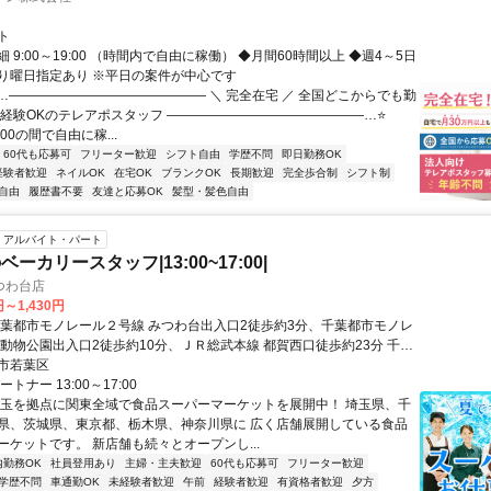
ト
 9:00～19:00 （時間内で自由に稼働） ◆月間60時間以上 ◆週4～5日
り曜日指定あり ※平日の案件が中心です
⭐…――――――――――――――― ＼ 完全在宅 ／ 全国どこからでも勤
未経験OKのテレアポスタッフ ―――――――――――――――…⭐
9:00の間で自由に稼...
60代も応募可
フリーター歓迎
シフト自由
学歴不問
即日勤務OK
経験者歓迎
ネイルOK
在宅OK
ブランクOK
長期歓迎
完全歩合制
シフト制
自由
履歴書不要
友達と応募OK
髪型・髪色自由
アルバイト・パート
ーカリースタッフ|13:00~17:00|
つわ台店
円～1,430円
千葉都市モノレール２号線 みつわ台出入口2徒歩約3分、千葉都市モノレ
 動物公園出入口2徒歩約10分、ＪＲ総武本線 都賀西口徒歩約23分 千葉
ル『みつわ台駅』下車100m 車通勤 OK バイク通勤 OK 自転車通勤
市若葉区
トナー 13:00～17:00
埼玉を拠点に関東全域で食品スーパーマーケットを展開中！ 埼玉県、千
県、茨城県、東京都、栃木県、神奈川県に 広く店舗展開している食品
ーケットです。 新店舗も続々とオープンし...
内勤務OK
社員登用あり
主婦・主夫歓迎
60代も応募可
フリーター歓迎
学歴不問
車通勤OK
未経験者歓迎
午前
経験者歓迎
有資格者歓迎
夕方