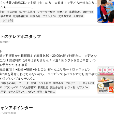
0～) ✨扶養内勤務OK♪ ✨主婦（夫）の方、大歓迎！ ✨子どもが好きな方に
☆★━━━━━━━━...
主婦・主夫歓迎
60代も応募可
フリーター歓迎
学歴不問
車通勤OK
経験不問
経験者歓迎
有資格者歓迎
研修あり
ブランクOK
交通費支給
長期歓迎
K
シフト制
ートのテレアポスタッフ
o meet
ト
 ✅月曜日から日曜日まで毎日 9:30～20:00の間で時間自由！ ✅好きな
なだけ 勤務時間に縛りはありません！ ✅週１回シフトを自己申告 いつ
予定かだけは 事前...
完全在宅！ ■面接 ■研修 ■おしごと ぜ～んぶリモート◎ ✅スッピン
客様に顔を見せるわけじゃないから、 スッピンでもパジャマでも お仕事で
◎ ✅シンプルなデスク...
60代も応募可
フリーター歓迎
シフト自由
学歴不問
フルリモート
ネイルOK
K
ブランクOK
70代も応募可
長期歓迎
完全歩合制
シフト制
ピアスOK
書不要
友達と応募OK
ひげOK
髪型・髪色自由
フォンアポインター
ーン株式会社