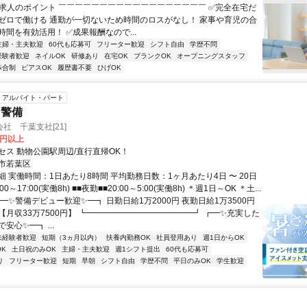
✨求人のポイント ￣￣￣￣￣￣￣￣￣￣￣￣￣￣￣￣￣￣ ✅完全在宅だ
ゼロで働ける 通勤が一切ないため時間のロスがなし！ 家事や育児の合
間を有効活用！ ✅成果報酬なので...
主婦・主夫歓迎
60代も応募可
フリーター歓迎
シフト自由
学歴不問
経験者歓迎
ネイルOK
研修あり
在宅OK
ブランクOK
オープニングスタッフ
歩合制
ピアスOK
履歴書不要
ひげOK
アルバイト・パート
・警備
社 千葉支社[21]
0円以上
セス 動物公園駅周辺/直行直帰OK！
市若葉区
 実働時間：1日あたり8時間 平均勤務日数：1ヶ月あたり4日 〜 20日
00～17:00(実働8h) ■■夜勤■■20:00～5:00(実働8h) ＊週1日～OK ＊土...
━✨警備デビュー歓迎✨━┓ 日勤日給1万2000円 夜勤日給1万3500円
【月収33万7500円】 ┗━━━━━━━━━━━━━┛ ┏━✨充実した
安心✨━┓ ...
未経験者歓迎
短期（3ヵ月以内）
扶養内勤務OK
社員登用あり
週1日からOK
K
土日祝のみOK
主婦・主夫歓迎
週1シフト提出
60代も応募可
り
フリーター歓迎
短期
早朝
シフト自由
学歴不問
平日のみOK
学生歓迎