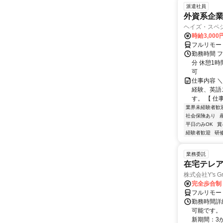
派遣社員
外資系企
ヘイズ・スペ
時給3,000
フルリモー
勤務時間 フ
分 休憩1時
可
仕事内容 
経験、英語
す。 【 仕
業界未経験者歓
社会保険あり
平日のみOK
賞
経験者歓迎
研
業務委託
在宅テレ
株式会社Y's Gr
完全歩合制
フルリモー
勤務時間詳細
可能です。
新期間：3か