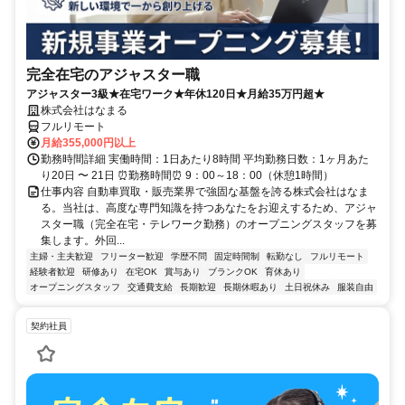
完全在宅のアジャスター職
アジャスター3級★在宅ワーク★年休120日★月給35万円超★
株式会社はなまる
フルリモート
月給355,000円以上
勤務時間詳細 実働時間：1日あたり8時間 平均勤務日数：1ヶ月あた
り20日 〜 21日 ⏰勤務時間⏰ 9：00～18：00（休憩1時間）
仕事内容 自動車買取・販売業界で強固な基盤を誇る株式会社はなま
る。当社は、高度な専門知識を持つあなたをお迎えするため、アジャ
スター職（完全在宅・テレワーク勤務）のオープニングスタッフを募
集します。外回...
主婦・主夫歓迎
フリーター歓迎
学歴不問
固定時間制
転勤なし
フルリモート
経験者歓迎
研修あり
在宅OK
賞与あり
ブランクOK
育休あり
オープニングスタッフ
交通費支給
長期歓迎
長期休暇あり
土日祝休み
服装自由
契約社員