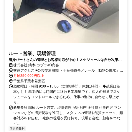
ルート営業、現場管理
清掃パートさんの管理とお客様対応が中心！スケジュールは自分次第◆
月給25万円～／土日祝休み／賞与あり
株式会社 鏑木(カブラギ)商会
交通アクセス ■公共交通機関 ・千葉都市モノレール「動物公園駅」よ
り徒歩9分 ・千葉都市モノレール「みつわ台駅」より徒歩10分 ■お車
月給250,000円以上
でのアクセス ・京葉道路「穴川IC」より約12分 ・東関東自動車道
千葉県千葉市若葉区
「千葉北IC」より約11分 ・JR「都賀駅」より約8分 ★国道16号近
勤務曜日・時間 9:00～18:00（実働8時間／休憩1時間） ◆残業は基
く！車通勤OK（駐車場完備）
本なし！ 基本的には時間内に終わる業務量です。個人の裁量でスケ
ジュールをコントロールできるため、仕事の進捗に合わせて早上が
り...
募集要項 職種 ルート営業、現場管理 雇用形態 正社員 仕事内容 マン
ションなどの清掃現場を巡回し、スタッフの管理や品質チェック、顧
客対応をお任せ。 複数の現場を受け持ち、現場と会社、顧客をつな
ぐ...
固定時間制