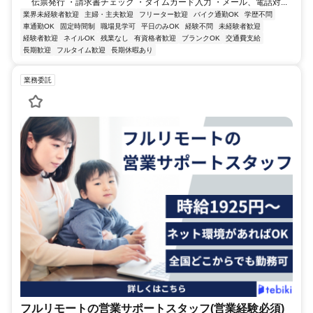
伝票発行 ・請求書チェック ・タイムカード入力 ・メール、電話対...
業界未経験者歓迎
主婦・主夫歓迎
フリーター歓迎
バイク通勤OK
学歴不問
車通勤OK
固定時間制
職場見学可
平日のみOK
経験不問
未経験者歓迎
経験者歓迎
ネイルOK
残業なし
有資格者歓迎
ブランクOK
交通費支給
長期歓迎
フルタイム歓迎
長期休暇あり
業務委託
フルリモートの営業サポートスタッフ(営業経験必須)