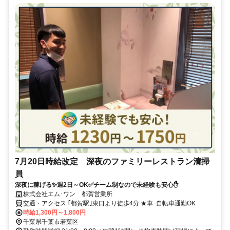
7月20日時給改定 深夜のファミリーレストラン清掃
員
深夜に稼げる✨週2日～OK✅チーム制なので未経験も安心✋
株式会社エム･ワン 都賀営業所
交通・アクセス ｢都賀駅｣東口より徒歩4分 ★車･自転車通勤OK
時給1,300円～1,800円
千葉県千葉市若葉区