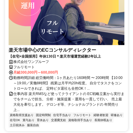
楽天市場中心のECコンサルディレクター
【在宅×全国採用】年休130日＊楽天市場運営経験2年以上
株式会社ワンプルーフ
フルリモート
月給300,000円～600,000円
勤務時間詳細 総労働時間：1ヶ月あたり160時間 〜 200時間 【10:00
～19:00／実働8時間】 残業は月平均20h程度。 自分でタスクをコン
トロールできれば、 定時ピタ退社も全然OK！...
仕事内容 楽天RMSなど使ってクライアントの EC戦略立案から実行ま
でをチームで担当。 分析・施策提案・運用を一貫して行い、 売上最
大化を牽引します。 デロンギ等、ナショナルブランドの 年間売り
上...
資格取得支援あり
固定時間制
住宅手当あり
フルリモート
経験者歓迎
研修あり
在宅OK
賞与あり
育休あり
交通費支給
資格取得手当あり
長期休暇あり
土日祝休み
服装自由