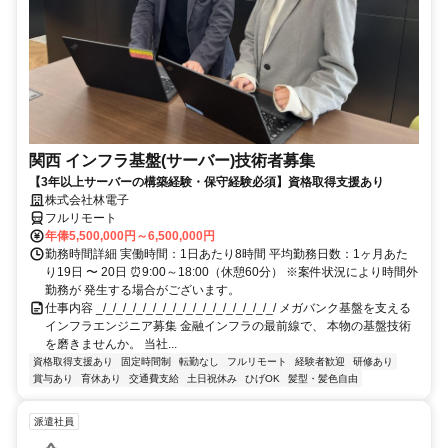
関西 インフラ基盤(サーバー)技術者募集
【3年以上サーバーの構築経験・保守経験必須】資格取得支援あり
株式会社林電子
フルリモート
年俸5,500,000円～6,500,000円
勤務時間詳細 実働時間：1日あたり8時間 平均勤務日数：1ヶ月あた
り19日 〜 20日 ⏰9:00～18:00（休憩60分） ※案件状況により時間外
勤務が 発生する場合がございます。
仕事内容 _/_/_/_/_/_/_/_/_/_/_/_/_/_/_/_/_/_/ メガバンク基盤を支える
インフラエンジニア募集 金融インフラの最前線で、 本物の基盤技術
を磨きませんか。 当社...
資格取得支援あり
固定時間制
転勤なし
フルリモート
経験者歓迎
研修あり
賞与あり
育休あり
交通費支給
土日祝休み
ひげOK
髪型・髪色自由
派遣社員