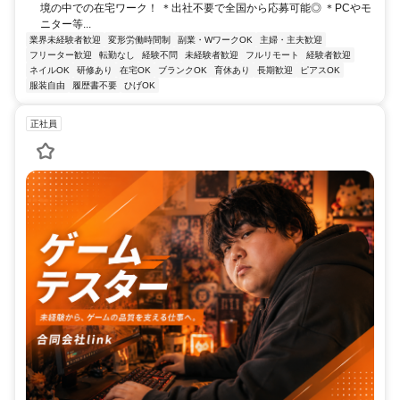
境の中での在宅ワーク！ ＊出社不要で全国から応募可能◎ ＊PCやモ
ニター等...
業界未経験者歓迎
変形労働時間制
副業・WワークOK
主婦・主夫歓迎
フリーター歓迎
転勤なし
経験不問
未経験者歓迎
フルリモート
経験者歓迎
ネイルOK
研修あり
在宅OK
ブランクOK
育休あり
長期歓迎
ピアスOK
服装自由
履歴書不要
ひげOK
正社員