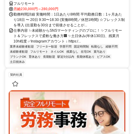
フルリモート
月給230,000円～280,000円
勤務時間詳細 実働時間：1日あたり8時間 平均勤務日数：1ヶ月あた
り18日 〜 20日 9:30〜18:30 (実働8時間／休憩1時間) ☆フレックス制
を導入 (出退勤を30分まで前後させることが...
仕事内容 ✨未経験からSNSマーケティングのプロに！ ✨フルリモー
ト＆フレックスで柔軟な働き方🏢 ✨土日休み(年休130日)、残業月
10h程度 ✅Instagramアカウント ↓ https:/...
業界未経験者歓迎
フリーター歓迎
学歴不問
固定時間制
転勤なし
経験不問
未経験者歓迎
フルリモート
ネイルOK
残業なし
在宅OK
賞与あり
ブランクOK
育休あり
長期歓迎
駅近5分以内
長期休暇あり
ピアスOK
土日祝休み
契約社員