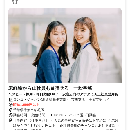
未経験から正社員も目指せる 一般事務
＼スピード採用・即日勤務OK／ 安定志向のアナタに★正社員登用あり
｜残業なし｜土日祝休み｜私服OK｜髪型・髪色自由！
ロンコ・ジャパン(派遣請負事業部) 市川支店 千葉市稲毛区
時給1,600円以上
千葉県千葉市稲毛区
勤務時間 ・勤務時間： [1] 08:30～17:30 ＊週5日勤務
仕事内容 【仕事内容】 ＼ 人気の事務案件★応募はお早めに ／ 未経
験からでも月収25万円以上可 正社員登用のチャンスもあります◎ ・