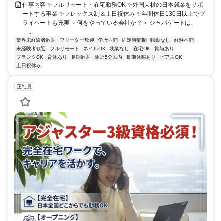
仕事内容 ✨フルリモート・在宅勤務OK ✨外国人材の日本就業をサポ
ートする事業 ✨フレックス制＆土日祝休み ✨年間休日130日以上でプ
ライベートも充実 ＜何をやっている会社か？＞ ジャパゲートは、
「...
業界未経験者歓迎
フリーター歓迎
学歴不問
固定時間制
転勤なし
経験不問
未経験者歓迎
フルリモート
ネイルOK
残業なし
在宅OK
賞与あり
ブランクOK
育休あり
長期歓迎
駅近5分以内
長期休暇あり
ピアスOK
土日祝休み
正社員