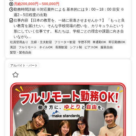
月給200,000円～500,000円
勤務時間詳細 ※対応案件による 基本的には 9：00～18：00 目安 ※
週2～5日程度の出勤
仕事内容 【日本の教育を、一緒に前進させませんか？】 「もっと良
い教育を届けたい」 そんな学校現場の想いを、カリキュラムという
形にしていく仕事です。 私たちは、学校ごとの理念や課題に向き合
いながら...
社員登用あり
主婦・主夫歓迎
フリーター歓迎
学歴不問
車通勤OK
即日勤務OK
英語
フルリモート
ネイルOK
長期歓迎
シフト制
ピアスOK
服装自由
髪型・髪色自由
アルバイト・パート