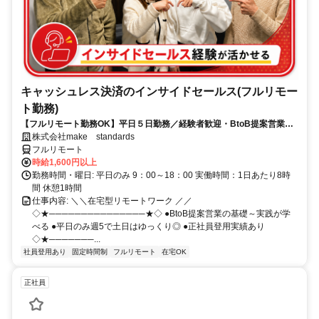
キャッシュレス決済のインサイドセールス(フルリモー
ト勤務)
【フルリモート勤務OK】平日５日勤務／経験者歓迎・BtoB提案営業で
スキルアップ
株式会社make standards
フルリモート
時給1,600円以上
勤務時間・曜日: 平日のみ 9：00～18：00 実働時間：1日あたり8時
間 休憩1時間
仕事内容: ＼＼在宅型リモートワーク ／／
◇★───────────────★◇ ●BtoB提案営業の基礎～実践が学
べる ●平日のみ週5で土日はゆっくり◎ ●正社員登用実績あり
◇★───────...
社員登用あり
固定時間制
フルリモート
在宅OK
正社員