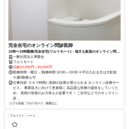
完全在宅のオンライン問診医師
10時〜19時勤務/完全在宅(フルリモート)・地方も歓迎のオンライン問診
業務
一般社団法人博愛会
フルリモート
日給32,000円～80,000円
勤務時間・曜日: ✅勤務時間 10:00～19:00 ※平日入れる方は大歓迎
※週0勤務も可
仕事内容: スキマ時間に医師の診察が受けられる オンライン診療サー
ビス。 事業拡大に向けて患者様に 高品質な医療の提供をしていくた
め、 医師の皆様のお力添えが必要です！ ご自宅などでのオンライン
診...
シフト自由
フルリモート
残業なし
アルバイト・パート