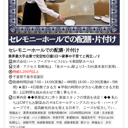
セレモニーホールでの配膳･片付け
業界最大手企業で安定性◎週3日〜家事や子育てと両立♪／2
株式会社ハートフーズサービス(セレモ都賀駅ホール)
交通・アクセス 勤務地は、｢各ホール｣駅より3～5分(基本直行直帰)の
駅近現場多数
時給1,200円以上
千葉県千葉市若葉区
勤務時間詳細 7:00～14:00(実働2～4時間) 16:00～22:00(実働4～5時
間) ★週3～4日勤務できる方 ★早朝の時間や夕方から勤務できる方歓
迎♪ 上記時間を組み合わせて働く事もＯＫ...
仕事内容 ◆◆事業拡大に伴う 新規スタッフの増員を決定！◆◆ 私た
ちはCMでもお馴染みの H＆Cホールディングスの セレモ・ハートグ
ループです。 超高齢化社会を迎える日本で、 ニーズが拡大してい...
制服あり
業界未経験者歓迎
扶養内勤務OK
1日4時間以内OK
主婦・主夫歓迎
フリーター歓迎
バイク通勤OK
学歴不問
車通勤OK
職場見学可
平日のみOK
転勤なし
経験不問
未経験者歓迎
午前
経験者歓迎
駅ナカ
研修あり
夕方
ブランクOK