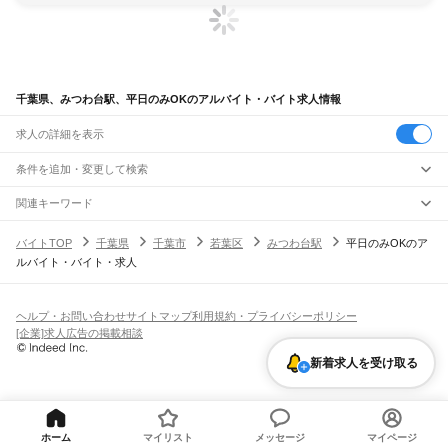
千葉県、みつわ台駅、平日のみOKのアルバイト・バイト求人情報
求人の詳細を表示
条件を追加・変更して検索
市区町村を追加・変更
関連キーワード
完全在宅ワーク 全国
シール貼り 在宅
現在地周辺
ガチャガチャ
犬カフェ
千葉県
駅を追加・変更
バイトTOP
千葉県
千葉市
若葉区
みつわ台駅
平日のみOKのア
千葉県
すべて
ルバイト・バイト・求人
千葉市
すべて
職種を追加・変更
JR武蔵野線
中央区
花見川区
稲毛区
若葉区
緑区
美浜区
南流山駅
新松戸駅
新八柱駅
東松戸駅
市川大野駅
船橋法典駅
西船橋駅
飲食・フードサービス
銚子市
市川市
船橋市
館山市
木更津市
松戸市
野田市
茂原市
成田市
佐倉市
東金市
特徴を追加・変更
飲食・フードサービス
すべて
ヘルプ・お問い合わせ
サイトマップ
利用規約・プライバシーポリシー
JR中央・総武線
旭市
習志野市
柏市
勝浦市
市原市
流山市
八千代市
我孫子市
鴨川市
鎌ケ谷市
ホールスタッフ
キッチンスタッフ
皿洗い・洗い場
精肉・鮮魚加工
給食調理
人気
[企業]求人広告の掲載相談
市川駅
本八幡駅
下総中山駅
西船橋駅
船橋駅
東船橋駅
津田沼駅
幕張本郷駅
幕張駅
君津市
富津市
浦安市
四街道市
袖ケ浦市
八街市
印西市
白井市
富里市
南房総市
雇用形態を追加・変更
パン屋（ベーカリー）
フードカウンター販売員
バー（BAR）・バーテンダー
日払いOK
高校生歓迎
学生歓迎
深夜の仕事
髪型・髪色自由
ひげOK
ネイルOK
新検見川駅
稲毛駅
西千葉駅
千葉駅
匝瑳市
香取市
山武市
いすみ市
大網白里市
印旛郡
香取郡
山武郡
長生郡
夷隅郡
飲食店補助（開店・閉店準備）
飲食店（店長・マネージャー）
新着求人を受け取る
ピアスOK
アルバイト・パート
履歴書不要
オープニングスタッフ
留学生・外国人活躍中
安房郡
都道府県を変更
営業・販売
JR総武本線
勤務期間
正社員
市川駅
船橋駅
津田沼駅
稲毛駅
千葉駅
東千葉駅
都賀駅
四街道駅
物井駅
佐倉駅
営業・販売
すべて
短期
契約社員
単発・1日OK
長期
期間限定（春夏冬休み等）
南酒々井駅
榎戸駅
八街駅
日向駅
成東駅
松尾駅
横芝駅
飯倉駅
八日市場駅
干潟駅
旭駅
営業
テレフォンアポインター（テレアポ）
ルートセールス
コンビニ
シフト
派遣社員
飯岡駅
倉橋駅
猿田駅
松岸駅
銚子駅
フードカウンター販売員
アパレル
家電量販店・携帯販売（携帯ショップ）
土日祝のみOK
業務委託
平日のみOK
週1日からOK
週2・3日からOK
週4日以上OK
ホーム
マイリスト
メッセージ
マイページ
販売店（店長・マネージャー）
その他販売