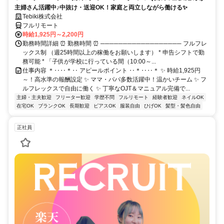
主婦さん活躍中♪中抜け・送迎OK！家庭と両立しながら働ける✨
Tebiki株式会社
フルリモート
時給1,925円～2,200円
勤務時間詳細 ⏰ 勤務時間 ⏰ ────────────────── フルフレ
ックス制 （週25時間以上の稼働をお願いします） * 申告シフトで勤
務可能 * 「子供が学校に行っている間（10:00～...
仕事内容 ＊‥‥＊‥ アピールポイント ‥＊‥‥＊ ✨ 時給1,925円
～！高水準の報酬設定 ✨ ママ・パパ多数活躍中！温かいチーム ✨ フ
ルフレックスで自由に働く ✨ 丁寧なOJT＆マニュアル完備で...
主婦・主夫歓迎
フリーター歓迎
学歴不問
フルリモート
経験者歓迎
ネイルOK
在宅OK
ブランクOK
長期歓迎
ピアスOK
服装自由
ひげOK
髪型・髪色自由
正社員