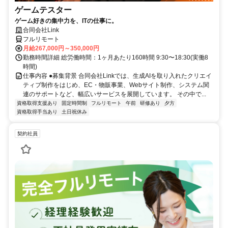
ゲームテスター
ゲーム好きの集中力を、ITの仕事に。
合同会社Link
フルリモート
月給267,000円～350,000円
勤務時間詳細 総労働時間：1ヶ月あたり160時間 9:30〜18:30(実働8
時間)
仕事内容 ●募集背景 合同会社Linkでは、生成AIを取り入れたクリエイ
ティブ制作をはじめ、EC・物販事業、Webサイト制作、システム関
連のサポートなど、幅広いサービスを展開しています。 その中で...
資格取得支援あり
固定時間制
フルリモート
午前
研修あり
夕方
資格取得手当あり
土日祝休み
契約社員