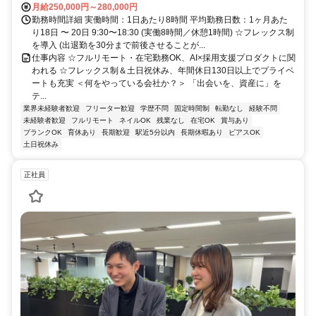
月給250,000円～280,000円
勤務時間詳細 実働時間：1日あたり8時間 平均勤務日数：1ヶ月あた
り18日 〜 20日 9:30〜18:30 (実働8時間／休憩1時間) ☆フレックス制
を導入 (出退勤を30分まで前後させることが...
仕事内容 ☆フルリモート・在宅勤務OK、AI×採用支援プロダクトに関
われる ☆フレックス制＆土日祝休み、年間休日130日以上でプライベ
ートも充実 ＜何をやっている会社か？＞ 「出会いを、資産に」を
テ...
業界未経験者歓迎
フリーター歓迎
学歴不問
固定時間制
転勤なし
経験不問
未経験者歓迎
フルリモート
ネイルOK
残業なし
在宅OK
賞与あり
ブランクOK
育休あり
長期歓迎
駅近5分以内
長期休暇あり
ピアスOK
土日祝休み
正社員