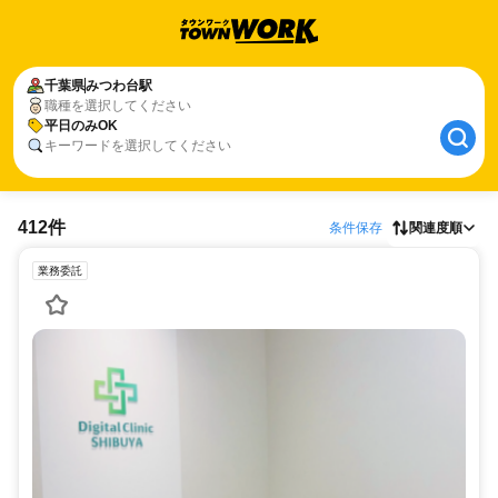
千葉県
みつわ台駅
職種を選択してください
平日のみOK
キーワードを選択してください
412件
条件保存
関連度順
業務委託