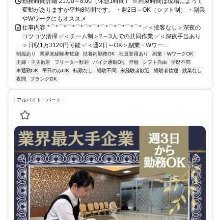
勤務時間詳細 21:00～8:00（休憩1時間） ※拘束時間は現場によって
変動がありますが平均8時間です。 ・週2日～OK（シフト制） ・副業
やWワークにもオススメ
仕事内容 *⌒*⌒*⌒*⌒*⌒*⌒*⌒*⌒*⌒*⌒*⌒* ✅＜接客なし＞深夜の
コツコツ清掃 ✅＜チーム制＞2～3人での共同作業 ✅＜深夜手当あり
＞日収1万3120円可能 ✅＜週2日～OK＞副業・Wワー...
制服あり
業界未経験者歓迎
扶養内勤務OK
社員登用あり
副業・WワークOK
主婦・主夫歓迎
フリーター歓迎
バイク通勤OK
早朝
シフト自由
学歴不問
車通勤OK
平日のみOK
転勤なし
経験不問
未経験者歓迎
経験者歓迎
残業なし
夜間
ブランクOK
アルバイト・パート