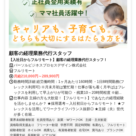
顧客の経理業務代行スタッフ
【入社日からフルリモート】顧客の経理業務代行スタッフ！
パーソルビジネスプロセスデザイン株式会社
フルリモート
月給210,000円～289,900円
勤務時間詳細 総労働時間：1ヶ月あたり160時間 ・1日8時間勤務(フ
レックス利用可) ※月末月初は繁忙期！仕事が落ち着く月半ばはフレ
ックスを利用して早上がりが可能◎ ・残業10～20時間程度 ※顧...
仕事内容 主婦の方も大歓迎！【フルリモート】であなたの経理経験
を活かしませんか？ ★採用選考～入社初日からフルリモート！ ★フ
レックスを活用してワークライフバランス抜群◎ ★主婦（夫）世代
が多く在籍...
業界未経験者歓迎
社員登用あり
副業・WワークOK
主婦・主夫歓迎
資格取得支援あり
フリーター歓迎
学歴不問
固定時間制
転勤なし
フルリモート
経験者歓迎
ネイルOK
残業なし
有資格者歓迎
在宅OK
賞与あり
ブランクOK
交通費支給
長期歓迎
ピアスOK