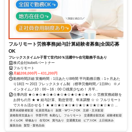
フルリモート労務事務|給与計算経験者募集|全国応募
OK
フレックスタイム✨子育て世代60％活躍中✨在宅勤務手当あり
株式会社kubellパートナー
フルリモート
月給208,000円～431,200円
勤務時間詳細 実働時間：1日あたり8時間 平均勤務日数：1ヶ月あた
り18日 〜 20日 フレックスタイム制 （標準労働時間／1日8h） ※メ
インタイム／10：00～16：00 ◎残業少なめ！ 月平...
仕事内容 ★☆★☆★☆★☆★☆★☆★☆★☆★☆ ☆ 労務実務経験を
お持ちの方 ★ ★ 給与計算、勤怠管理、年末調整 ☆ ☆ フルリモート
でスキル活かせる！ ★ ★☆★☆★☆★☆★☆★☆★☆★☆★☆ ...
業界未経験者歓迎
社員登用あり
副業・WワークOK
主婦・主夫歓迎
資格取得支援あり
学歴不問
転勤なし
フルリモート
交通費全額支給
経験者歓迎
ネイルOK
研修あり
在宅OK
賞与あり
交通費支給
ピアスOK
土日祝休み
服装自由
髪型・髪色自由