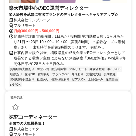
楽天市場中心のEC運営ディレクター
楽天経験を武器に有名ブランドのディレクターへキャリアアップ☆
株式会社ワンプルーフ
フルリモート
月給300,000円～500,000円
勤務時間詳細 実働時間：1日あたり8時間 平均勤務日数：1ヶ月あた
り21日 〜 23日 10：00～19：00（実働8時間） ＊柔軟な「ズレ勤制
度」あり！ 出社時間を前後2時間ズラせます。 有給を...
仕事内容 ✅設立以来、増収増益の成長企業 ✅ECディレクターとして
成長できる環境 ✅主観によらない評価制度「360度評価」を採用 ✅年
間休日平均128日＆土日祝休み ―――――――――――――...
資格取得支援あり
学歴不問
固定時間制
フルリモート
経験者歓迎
ネイルOK
研修あり
在宅OK
賞与あり
ブランクOK
育休あり
交通費支給
長期歓迎
資格取得手当あり
社割あり
長期休暇あり
ピアスOK
土日祝休み
服装自由
ひげOK
業務委託
探究コーディネーター
全国での大規模募集！
株式会社ミエタ
フルリモート