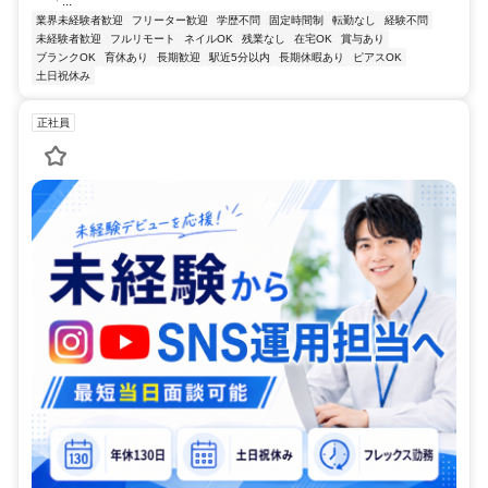
「...
業界未経験者歓迎
フリーター歓迎
学歴不問
固定時間制
転勤なし
経験不問
未経験者歓迎
フルリモート
ネイルOK
残業なし
在宅OK
賞与あり
ブランクOK
育休あり
長期歓迎
駅近5分以内
長期休暇あり
ピアスOK
土日祝休み
正社員