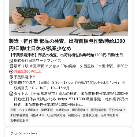
製造・軽作業 部品の検査、出荷前梱包作業/時給1300
円/日勤/土日休み/残業少なめ
【千葉県君津市】部品の検査、出荷前梱包作業/時給1300円/日勤/土日休
み/残業少なめ_keiyo1571/1300
株式会社日本ワークプレイス
最寄り駅 木更津駅 アクセス JR内房線・久留里線「木更津駅」車20分
時給1,300円以上
千葉県君津市
勤務時間備考 【日勤】 8:30～17:05（実働7時間50分/休憩45分） ※
残業目安：0～1h/日、10～15h/月
タイトル 【千葉県君津市】部品の検査、出荷前梱包作業/時給1300円/
日勤/土日休み/残業少なめ_keiyo1571/1300 職種 製造・軽作業 部品の
検査、出荷前梱包作業/時給1300円/日勤/...
長期
バイク通勤OK
学歴不問
車通勤OK
即日勤務OK
固定時間制
平日のみOK
未経験者歓迎
週払いOK
社会保険完備
制服貸与
交通費支給
長期休暇あり
食事補助あり
アルバイト・パート