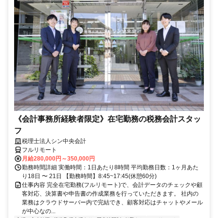
《会計事務所経験者限定》在宅勤務の税務会計スタッ
フ
税理士法人シン中央会計
フルリモート
月給280,000円～350,000円
勤務時間詳細 実働時間：1日あたり8時間 平均勤務日数：1ヶ月あた
り18日 〜 21日 【勤務時間】8:45~17:45(休憩60分)
仕事内容 完全在宅勤務(フルリモート)で、会計データのチェックや顧
客対応、決算書や申告書の作成業務を行っていただきます。 社内の
業務はクラウドサーバー内で完結でき、顧客対応はチャットやメール
が中心なの...