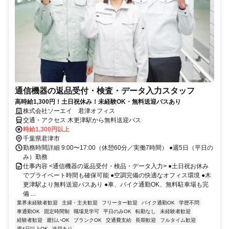
通信機器の返品受付・検査・データ入力スタッフ
高時給1,300円！土日祝休み！未経験OK・無料送迎バスあり
株式会社ソーエイ 君津オフィス
交通・アクセス 木更津駅から無料送迎バス
時給1,300円以上
千葉県君津市
勤務時間詳細 9:00〜17:00（休憩60分／実働7時間） ●週5日（平日の
み）勤務
仕事内容 <通信機器の返品受付・検品・データ入力> ●土日祝お休み
でプライベート時間も確保可能 ●空調完備の快適なオフィス環境 ●木
更津駅より無料送迎バスあり ●車、バイク通勤OK、無料駐車場も完
備 ...
業界未経験者歓迎
主婦・主夫歓迎
フリーター歓迎
バイク通勤OK
学歴不問
車通勤OK
固定時間制
職場見学可
平日のみOK
転勤なし
未経験者歓迎
経験者歓迎
週払いOK
ブランクOK
交通費支給
長期歓迎
フルタイム歓迎
週4日以上OK
送迎あり