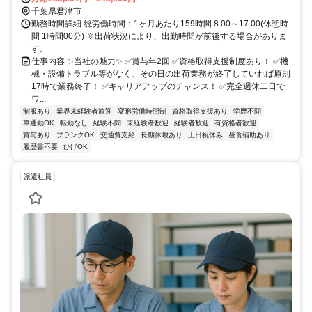
千葉県君津市
勤務時間詳細 総労働時間：1ヶ月あたり159時間 8:00～17:00(休憩時
間 1時間00分) ※出荷状況により、出勤時間が前後する場合がありま
す。
仕事内容 ✨当社の魅力✨ ✅賞与年2回 ✅資格取得支援制度あり！ ✅機
械・設備トラブル等がなく、その日の出荷業務が終了していれば原則
17時で業務終了！ ✅キャリアアップのチャンス！ ✅完全週休二日で
ワ...
制服あり
業界未経験者歓迎
変形労働時間制
資格取得支援あり
学歴不問
車通勤OK
転勤なし
経験不問
未経験者歓迎
経験者歓迎
有資格者歓迎
賞与あり
ブランクOK
交通費支給
長期休暇あり
土日祝休み
昼食補助あり
履歴書不要
ひげOK
派遣社員