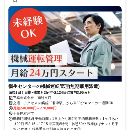
衛生センターの機械運転管理(無期雇用派遣)
面接1回！日勤×残業月2h×年休124日◎賞与3.95ヵ月
三幸株式会社 南総支店
交通・アクセス 内房線「君津駅」から車30分★マイカー通勤OK
月給240,000円～270,000円
千葉県君津市
勤務時間詳細 実働時間：1日あたり8時間 平均勤務日数：1ヶ月あた
り20日 ⏰8:15～17:15 ※実働8時間、休憩60分 残業ほぼナシ！月平
均2h程度！ 残業手当は別途支給されます◎