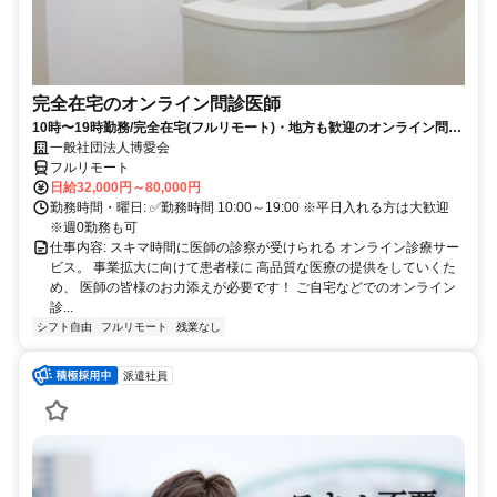
完全在宅のオンライン問診医師
10時〜19時勤務/完全在宅(フルリモート)・地方も歓迎のオンライン問診
業務
一般社団法人博愛会
フルリモート
日給32,000円～80,000円
勤務時間・曜日: ✅勤務時間 10:00～19:00 ※平日入れる方は大歓迎
※週0勤務も可
仕事内容: スキマ時間に医師の診察が受けられる オンライン診療サー
ビス。 事業拡大に向けて患者様に 高品質な医療の提供をしていくた
め、 医師の皆様のお力添えが必要です！ ご自宅などでのオンライン
診...
シフト自由
フルリモート
残業なし
派遣社員