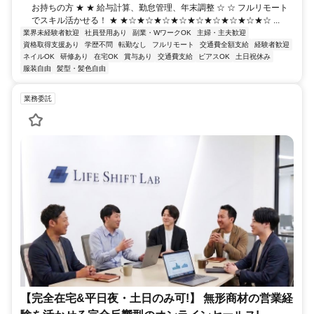
お持ちの方 ★ ★ 給与計算、勤怠管理、年末調整 ☆ ☆ フルリモート
でスキル活かせる！ ★ ★☆★☆★☆★☆★☆★☆★☆★☆★☆ ...
業界未経験者歓迎
社員登用あり
副業・WワークOK
主婦・主夫歓迎
資格取得支援あり
学歴不問
転勤なし
フルリモート
交通費全額支給
経験者歓迎
ネイルOK
研修あり
在宅OK
賞与あり
交通費支給
ピアスOK
土日祝休み
服装自由
髪型・髪色自由
業務委託
【完全在宅&平日夜・土日のみ可!】 無形商材の営業経