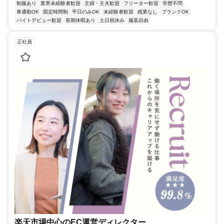
制服あり
業界未経験者歓迎
主婦・主夫歓迎
フリーター歓迎
学歴不問
車通勤OK
固定時間制
平日のみOK
未経験者歓迎
残業なし
ブランクOK
バイトデビュー歓迎
長期休暇あり
土日祝休み
服装自由
正社員
楽天市場中心のEC運営ディレクター