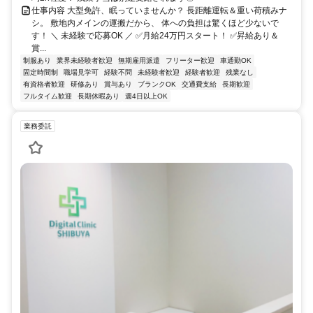
仕事内容 大型免許、眠っていませんか？ 長距離運転＆重い荷積みナ
シ。 敷地内メインの運搬だから、 体への負担は驚くほど少ないで
す！ ＼ 未経験で応募OK ／ ✅月給24万円スタート！ ✅昇給あり＆
賞...
制服あり
業界未経験者歓迎
無期雇用派遣
フリーター歓迎
車通勤OK
固定時間制
職場見学可
経験不問
未経験者歓迎
経験者歓迎
残業なし
有資格者歓迎
研修あり
賞与あり
ブランクOK
交通費支給
長期歓迎
フルタイム歓迎
長期休暇あり
週4日以上OK
業務委託