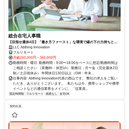
総合在宅人事職
【目指せ週休4日】「働き方ファースト」な環境で縁の下の力持ちとし
て活躍する人事ポジション｜20代30代活躍中
LLC.Abthing Innovation
フルリモート
月給260,000円～360,000円
勤務時間・曜日: 勤務時間：9:00〜18:00をベースに想定/勤務時間は
ご相談ください （実働8h・休憩1h） 勤務日：月〜金（完全週休2日
制／土日祝休み） 年間休日130日以上（GW・年末...
仕事内容: Abthing Innovation代表の西山です。 弊社の求人をご覧い
ただき、ありがとうございます。 . 私たちは今、携帯ショップや携帯
イベントなどの通信業界をメインに、「従業員...
固定時間制
フルリモート
残業なし
在宅OK
契約社員