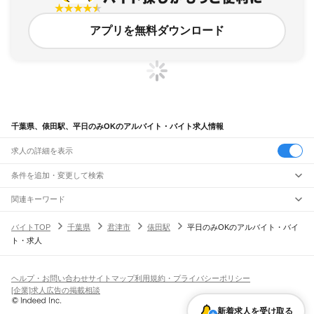
アプリを無料ダウンロード
千葉県、俵田駅、平日のみOKのアルバイト・バイト求人情報
求人の詳細を表示
条件を追加・変更して検索
市区町村を追加・変更
関連キーワード
完全在宅ワーク 全国
シール貼り 在宅
現在地周辺
ガチャガチャ
犬カフェ
千葉県
駅を追加・変更
バイトTOP
千葉県
君津市
俵田駅
平日のみOKのアルバイト・バイ
千葉県
すべて
ト・求人
千葉市
すべて
職種を追加・変更
JR武蔵野線
中央区
花見川区
稲毛区
若葉区
緑区
美浜区
南流山駅
新松戸駅
新八柱駅
東松戸駅
市川大野駅
船橋法典駅
西船橋駅
飲食・フードサービス
銚子市
市川市
船橋市
館山市
木更津市
松戸市
野田市
茂原市
成田市
佐倉市
東金市
特徴を追加・変更
飲食・フードサービス
すべて
ヘルプ・お問い合わせ
サイトマップ
利用規約・プライバシーポリシー
JR中央・総武線
旭市
習志野市
柏市
勝浦市
市原市
流山市
八千代市
我孫子市
鴨川市
鎌ケ谷市
ホールスタッフ
キッチンスタッフ
皿洗い・洗い場
精肉・鮮魚加工
給食調理
人気
[企業]求人広告の掲載相談
市川駅
本八幡駅
下総中山駅
西船橋駅
船橋駅
東船橋駅
津田沼駅
幕張本郷駅
幕張駅
君津市
富津市
浦安市
四街道市
袖ケ浦市
八街市
印西市
白井市
富里市
南房総市
雇用形態を追加・変更
パン屋（ベーカリー）
フードカウンター販売員
バー（BAR）・バーテンダー
日払いOK
高校生歓迎
学生歓迎
深夜の仕事
髪型・髪色自由
ひげOK
ネイルOK
新検見川駅
稲毛駅
西千葉駅
千葉駅
匝瑳市
香取市
山武市
いすみ市
大網白里市
印旛郡
香取郡
山武郡
長生郡
夷隅郡
飲食店補助（開店・閉店準備）
飲食店（店長・マネージャー）
新着求人を受け取る
ピアスOK
アルバイト・パート
履歴書不要
オープニングスタッフ
留学生・外国人活躍中