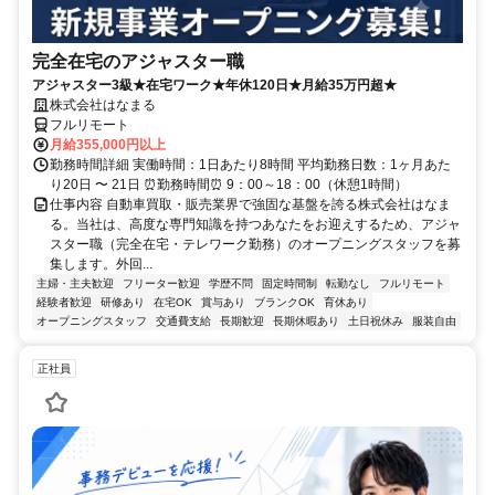
完全在宅のアジャスター職
アジャスター3級★在宅ワーク★年休120日★月給35万円超★
株式会社はなまる
フルリモート
月給355,000円以上
勤務時間詳細 実働時間：1日あたり8時間 平均勤務日数：1ヶ月あた
り20日 〜 21日 ⏰勤務時間⏰ 9：00～18：00（休憩1時間）
仕事内容 自動車買取・販売業界で強固な基盤を誇る株式会社はなま
る。当社は、高度な専門知識を持つあなたをお迎えするため、アジャ
スター職（完全在宅・テレワーク勤務）のオープニングスタッフを募
集します。外回...
主婦・主夫歓迎
フリーター歓迎
学歴不問
固定時間制
転勤なし
フルリモート
経験者歓迎
研修あり
在宅OK
賞与あり
ブランクOK
育休あり
オープニングスタッフ
交通費支給
長期歓迎
長期休暇あり
土日祝休み
服装自由
正社員