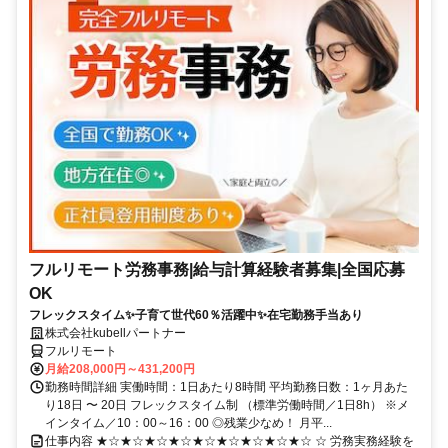
フルリモート労務事務|給与計算経験者募集|全国応募
OK
フレックスタイム✨子育て世代60％活躍中✨在宅勤務手当あり
株式会社kubellパートナー
フルリモート
月給208,000円～431,200円
勤務時間詳細 実働時間：1日あたり8時間 平均勤務日数：1ヶ月あた
り18日 〜 20日 フレックスタイム制 （標準労働時間／1日8h） ※メ
インタイム／10：00～16：00 ◎残業少なめ！ 月平...
仕事内容 ★☆★☆★☆★☆★☆★☆★☆★☆★☆ ☆ 労務実務経験を