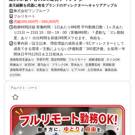
楽天経験を武器に有名ブランドのディレクターへキャリアアップ☆
株式会社ワンプルーフ
フルリモート
月給300,000円～500,000円
勤務時間詳細 実働時間：1日あたり8時間 平均勤務日数：1ヶ月あた
り21日 〜 23日 10：00～19：00（実働8時間） ＊柔軟な「ズレ勤制
度」あり！ 出社時間を前後2時間ズラせます。 有給を...
仕事内容 ✅設立以来、増収増益の成長企業 ✅ECディレクターとして
成長できる環境 ✅主観によらない評価制度「360度評価」を採用 ✅年
間休日平均128日＆土日祝休み ―――――――――――――...
資格取得支援あり
学歴不問
固定時間制
フルリモート
経験者歓迎
ネイルOK
研修あり
在宅OK
賞与あり
ブランクOK
育休あり
交通費支給
長期歓迎
資格取得手当あり
社割あり
長期休暇あり
ピアスOK
土日祝休み
服装自由
ひげOK
アルバイト・パート