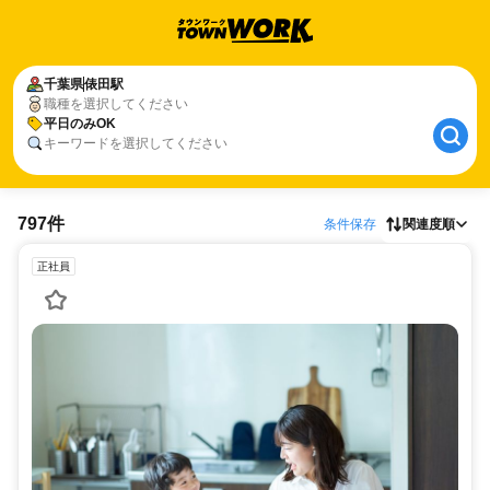
千葉県
俵田駅
職種を選択してください
平日のみOK
キーワードを選択してください
797件
条件保存
関連度順
正社員