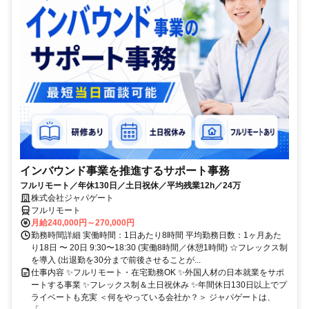
インバウンド事業を推進するサポート事務
フルリモート／年休130日／土日祝休／平均残業12h／24万
株式会社ジャパゲート
フルリモート
月給240,000円～270,000円
勤務時間詳細 実働時間：1日あたり8時間 平均勤務日数：1ヶ月あた
り18日 〜 20日 9:30〜18:30 (実働8時間／休憩1時間) ☆フレックス制
を導入 (出退勤を30分まで前後させることが...
仕事内容 ✨フルリモート・在宅勤務OK ✨外国人材の日本就業をサポ
ートする事業 ✨フレックス制＆土日祝休み ✨年間休日130日以上でプ
ライベートも充実 ＜何をやっている会社か？＞ ジャパゲートは、