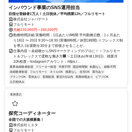
インバウンド事業のSNS運用担当
目指せ登録者1万人！土日祝休／平均残業12h／フルリモート
株式会社ジャパゲート
フルリモート
月給230,000円～280,000円
勤務時間詳細 実働時間：1日あたり8時間 平均勤務日数：1ヶ月あた
り18日 〜 20日 9:30〜18:30 (実働8時間／休憩1時間) ☆フレックス制
を導入 (出退勤を30分まで前後させることが...
仕事内容 ✨未経験からSNSマーケティングのプロに！ ✨フルリモー
ト＆フレックスで柔軟な働き方🏢 ✨土日休み(年休130日)、残業月
10h程度 ✅Instagramアカウント ↓ https:/...
業界未経験者歓迎
フリーター歓迎
学歴不問
固定時間制
転勤なし
経験不問
未経験者歓迎
フルリモート
ネイルOK
残業なし
在宅OK
賞与あり
ブランクOK
育休あり
長期歓迎
駅近5分以内
長期休暇あり
ピアスOK
土日祝休み
業務委託
探究コーディネーター
全国での大規模募集！
株式会社ミエタ
フルリモート