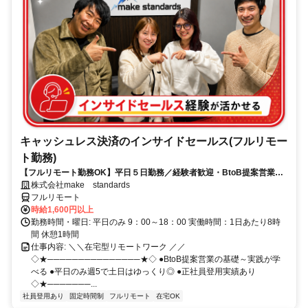
キャッシュレス決済のインサイドセールス(フルリモー
ト勤務)
【フルリモート勤務OK】平日５日勤務／経験者歓迎・BtoB提案営業で
スキルアップ
株式会社make standards
フルリモート
時給1,600円以上
勤務時間・曜日: 平日のみ 9：00～18：00 実働時間：1日あたり8時
間 休憩1時間
仕事内容: ＼＼在宅型リモートワーク ／／
◇★───────────────★◇ ●BtoB提案営業の基礎～実践が学
べる ●平日のみ週5で土日はゆっくり◎ ●正社員登用実績あり
◇★───────...
社員登用あり
固定時間制
フルリモート
在宅OK