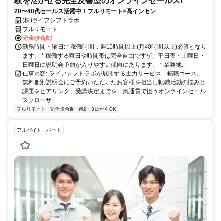
験を活かせる完全反響型のオンラインセールス!
20〜40代セールス活躍中！フルリモート×高インセン
(株)ライフシフトラボ
フルリモート
完全歩合制
勤務時間・曜日: * 稼働時間：週10時間以上(月40時間以上)必須となり
ます。 * 稼働する曜日や時間帯は完全自由ですが、平日夜・土曜日・
日曜日に説明会予約が入りやすい傾向にあります。 * 業務地...
仕事内容: ライフシフトラボが展開する主力サービス「転職コース」
無料個別説明会にご予約いただいたお客様を担当し転職活動の悩みと
課題をヒアリング、受講決定までを一気通貫で担うオンラインセール
スクローザ...
フルリモート
完全歩合制
週2・3日からOK
アルバイト・パート