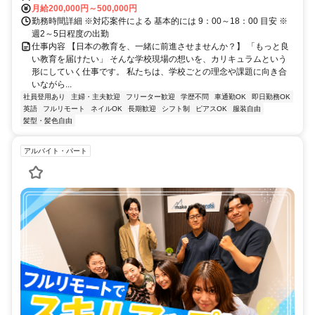
月給200,000円～500,000円
勤務時間詳細 ※対応案件による 基本的には 9：00～18：00 目安 ※
週2～5日程度の出勤
仕事内容 【日本の教育を、一緒に前進させませんか？】 「もっと良
い教育を届けたい」 そんな学校現場の想いを、カリキュラムという
形にしていく仕事です。 私たちは、学校ごとの理念や課題に向き合
いながら...
社員登用あり
主婦・主夫歓迎
フリーター歓迎
学歴不問
車通勤OK
即日勤務OK
英語
フルリモート
ネイルOK
長期歓迎
シフト制
ピアスOK
服装自由
髪型・髪色自由
アルバイト・パート