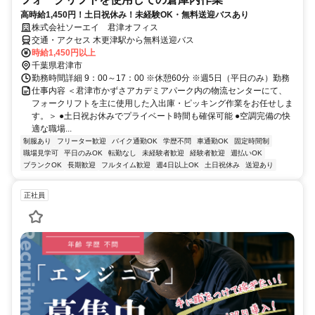
高時給1,450円！土日祝休み！未経験OK・無料送迎バスあり
株式会社ソーエイ 君津オフィス
交通・アクセス 木更津駅から無料送迎バス
時給1,450円以上
千葉県君津市
勤務時間詳細 9：00～17：00 ※休憩60分 ※週5日（平日のみ）勤務
仕事内容 ＜君津市かずさアカデミアパーク内の物流センターにて、
フォークリフトを主に使用した入出庫・ピッキング作業をお任せしま
す。＞ ●土日祝お休みでプライベート時間も確保可能 ●空調完備の快
適な職場...
制服あり
フリーター歓迎
バイク通勤OK
学歴不問
車通勤OK
固定時間制
職場見学可
平日のみOK
転勤なし
未経験者歓迎
経験者歓迎
週払いOK
ブランクOK
長期歓迎
フルタイム歓迎
週4日以上OK
土日祝休み
送迎あり
正社員