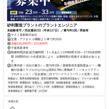
砂利製造プラントのプラントエンジニア
未経験者可／完全週休2日（年休127日）／賞与年2回／昇給有
ヤスミ資材株式会社
交通・アクセス 小櫃駅より車で約10分
月給245,000円～333,800円
千葉県君津市
勤務時間詳細 総労働時間：1ヶ月あたり159時間 8:00～17:00(休憩時
間 1時間00分) ※生産状況により、出勤時間が前後する場合がありま
す。
仕事内容 ✨当社の魅力✨ ✅賞与年2回 ✅資格取得支援制度あり！ ✅機
械や設備トラブルがなければ原則17時に業務終了！ ✅キャリアアッ
プのチャンス！ ✅完全週休二日でワークライフバランス充実✨ 当社...
制服あり
業界未経験者歓迎
変形労働時間制
資格取得支援あり
フリーター歓迎
学歴不問
車通勤OK
転勤なし
経験不問
未経験者歓迎
経験者歓迎
有資格者歓迎
賞与あり
ブランクOK
交通費支給
長期休暇あり
土日祝休み
昼食補助あり
履歴書不要
ひげOK
派遣社員