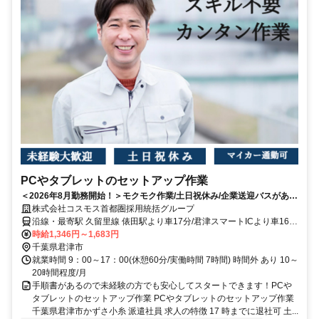
PCやタブレットのセットアップ作業
＜2026年8月勤務開始！＞モクモク作業/土日祝休み/企業送迎バスがある
ので通勤もラクラク♪/20代～40代の方活躍中！
株式会社コスモス首都圏採用統括グループ
沿線・最寄駅 久留里線 俵田駅より車17分/君津スマートICより車16
分/木更津JCTより車17分 ※車通勤OK ※木更津駅より企業バスあり
時給1,346円～1,683円
（所要時間25分）
千葉県君津市
就業時間 9：00～17：00(休憩60分/実働時間 7時間) 時間外 あり 10～
20時間程度/月
手順書があるので未経験の方でも安心してスタートできます！PCや
タブレットのセットアップ作業 PCやタブレットのセットアップ作業
千葉県君津市かずさ小糸 派遣社員 求人の特徴 17 時までに退社可 土...