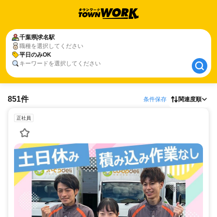
千葉県
千葉県
求名駅
求名駅
職種を選択してください
平日のみOK
平日のみOK
キーワードを選択してください
851件
条件保存
関連度順
正社員