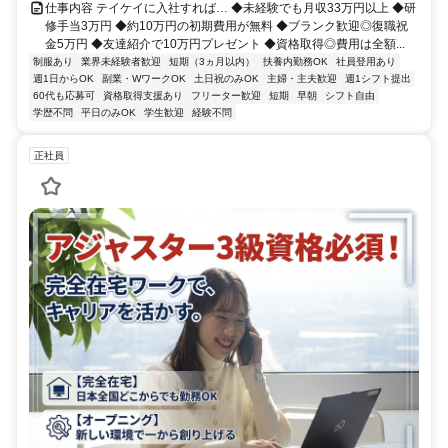
仕事内容 テイケイに入社すれば… ◆未経験でも月収33万円以上 ◆研
修手当3万円 ◆約10万円の初期費用が無料 ◆ブランク歓迎◎復職祝
金5万円 ◆友達紹介で10万円プレゼント ◆資格取得◎費用は全額...
制服あり
業界未経験者歓迎
短期（3ヵ月以内）
扶養内勤務OK
社員登用あり
週1日からOK
副業・WワークOK
土日祝のみOK
主婦・主夫歓迎
週1シフト提出
60代も応募可
資格取得支援あり
フリーター歓迎
短期
早朝
シフト自由
学歴不問
平日のみOK
学生歓迎
経験不問
正社員