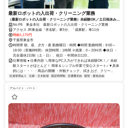
最新ロボットの入出荷・クリーニング業務
（最新ロボットの入出荷・クリーニング業務）未経験OK／土日祝休み／
髪色自由
No.P6 東金本社 最新ロボットの入出荷・クリーニング業務
アクセス JR東金線「求名駅」車5分、「成東駅」車11分
時給1,170円
千葉県東金市
時間帯 朝、昼、夕方・夜 勤務曜日・時間 ◆時間 勤務時間：9:00～
18:00（実働8時間） 休憩時間：1時間 ※残業：0～20H/月 ◆休日 ・
完全週休2日制（土・日）、祝日 ・年間休日120...
仕事情報 ● 仕事内容 ＼簡単なPC入力ができれば未経験OK！／ 未経
験スタートがほとんど！ 簡単＆シンプル作業で安心スタート♪ ▼具体
的には・・・ ・商品の開梱 ・外観チェック、拭き上げ、クリー...
社員登用あり
主婦・主夫歓迎
固定時間制
交通費支給
髪型・髪色自由
アルバイト・パート