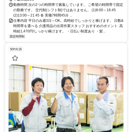
機関での通勤はできません。
勤務時間 次の2つの時間帯で募集しています。 ご希望の時間帯で固定
の勤務です。 交代制(シフト制)ではありません。 (1)8:00～16:45
(2)13:00～21:45 各 実働7時間45分 ...
仕事内容 平日のみ週3日～OK。高時給でしっかりと稼げます。 日数&
時間帯を選べる 介護用品の出荷作業スタッフ おすすめのポイント: 高
時給1,470円!しっかり稼げます。 ・日払い制度あり ・髪...
固定時間制
契約社員