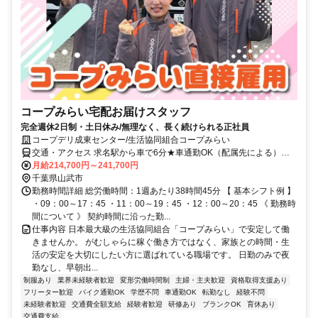
コープみらい宅配お届けスタッフ
完全週休2日制・土日休み/無理なく、長く続けられる正社員
コープデリ成東センター/生活協同組合コープみらい
交通・アクセス 求名駅から車で6分★車通勤OK（配属先による）※
配属先は、入職時期や各センターの人員状況を踏まえ、本人の希望を
月給214,700円～241,700円
考慮した上で、募集場所を含む通勤可能な範囲のセンターから決定し
千葉県山武市
ます。
勤務時間詳細 総労働時間：1週あたり38時間45分 【 基本シフト例 】
・09：00～17：45 ・11：00～19：45 ・12：00～20：45 《 勤務時
間について 》 契約時間に沿った勤...
仕事内容 日本最大級の生活協同組合「コープみらい」で安定して働
きませんか。 がむしゃらに稼ぐ働き方ではなく、家族との時間・生
活の安定を大切にしたい方に選ばれている職場です。 日勤のみで夜
勤なし、早朝出...
制服あり
業界未経験者歓迎
変形労働時間制
主婦・主夫歓迎
資格取得支援あり
フリーター歓迎
バイク通勤OK
学歴不問
車通勤OK
転勤なし
経験不問
未経験者歓迎
交通費全額支給
経験者歓迎
研修あり
ブランクOK
育休あり
交通費支給