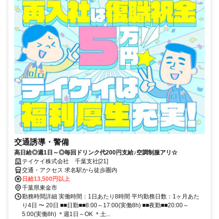
交通誘導・警備
高日給◎週1日～◎毎回ドリンク代200円支給♪空調制服アリ☆
テイケイ株式会社 千葉支社[21]
交通・アクセス 求名駅から徒歩圏内
日給13,500円以上
千葉県東金市
勤務時間詳細 実働時間：1日あたり8時間 平均勤務日数：1ヶ月あた
り4日 〜 20日 ■■日勤■■8:00～17:00(実働8h) ■■夜勤■■20:00～
5:00(実働8h) ＊週1日～OK ＊土...