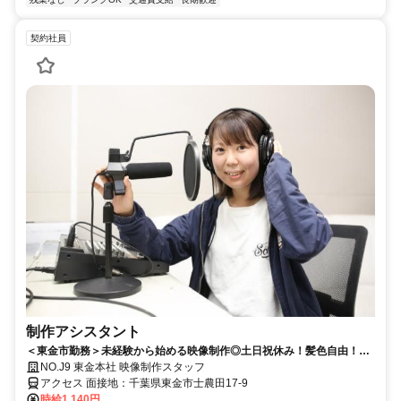
契約社員
制作アシスタント
＜東金市勤務＞未経験から始める映像制作◎土日祝休み！髪色自由！デ
ィレクター候補募集！
NO.J9 東金本社 映像制作スタッフ
アクセス 面接地：千葉県東金市士農田17-9
時給1,140円