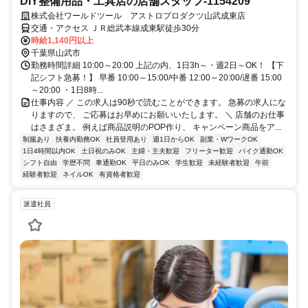
DIY整備用品・工具店の店舗スタッフ-1154209
株式会社ワールドツール アストロプロダクツ山武成東店
交通・アクセス ＪＲ総武本線成東駅徒歩30分
時給1,140円以上
千葉県山武市
勤務時間詳細 10:00～20:00 上記の内、1日3h～・週2日～OK！ 【下
記シフト急募！】 早番 10:00～15:00/中番 12:00～20:00/遅番 15:00
～20:00 ・1日8時...
仕事内容 ／ この求人は90秒で読むことができます。 急募の求人にな
りますので、 ご応募はお早めにお願いいたします。 ＼ 店舗のお仕事
はさまざま。 例えば商品説明のPOP作り、 キャンペーン商品をア...
制服あり
扶養内勤務OK
社員登用あり
週1日からOK
副業・WワークOK
1日4時間以内OK
土日祝のみOK
主婦・主夫歓迎
フリーター歓迎
バイク通勤OK
シフト自由
学歴不問
車通勤OK
平日のみOK
学生歓迎
未経験者歓迎
午前
経験者歓迎
ネイルOK
有資格者歓迎
派遣社員