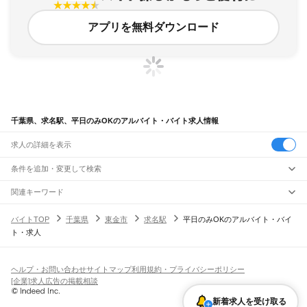
アプリを無料ダウンロード
千葉県、求名駅、平日のみOKのアルバイト・バイト求人情報
求人の詳細を表示
条件を追加・変更して検索
市区町村を追加・変更
関連キーワード
完全在宅ワーク 全国
シール貼り 在宅
現在地周辺
ガチャガチャ
犬カフェ
千葉県
駅を追加・変更
バイトTOP
千葉県
東金市
求名駅
平日のみOKのアルバイト・バイ
千葉県
すべて
ト・求人
千葉市
すべて
職種を追加・変更
JR武蔵野線
中央区
花見川区
稲毛区
若葉区
緑区
美浜区
南流山駅
新松戸駅
新八柱駅
東松戸駅
市川大野駅
船橋法典駅
西船橋駅
飲食・フードサービス
銚子市
市川市
船橋市
館山市
木更津市
松戸市
野田市
茂原市
成田市
佐倉市
東金市
特徴を追加・変更
飲食・フードサービス
すべて
ヘルプ・お問い合わせ
サイトマップ
利用規約・プライバシーポリシー
JR中央・総武線
旭市
習志野市
柏市
勝浦市
市原市
流山市
八千代市
我孫子市
鴨川市
鎌ケ谷市
ホールスタッフ
キッチンスタッフ
皿洗い・洗い場
精肉・鮮魚加工
給食調理
人気
[企業]求人広告の掲載相談
市川駅
本八幡駅
下総中山駅
西船橋駅
船橋駅
東船橋駅
津田沼駅
幕張本郷駅
幕張駅
君津市
富津市
浦安市
四街道市
袖ケ浦市
八街市
印西市
白井市
富里市
南房総市
雇用形態を追加・変更
パン屋（ベーカリー）
フードカウンター販売員
バー（BAR）・バーテンダー
日払いOK
高校生歓迎
学生歓迎
深夜の仕事
髪型・髪色自由
ひげOK
ネイルOK
新検見川駅
稲毛駅
西千葉駅
千葉駅
匝瑳市
香取市
山武市
いすみ市
大網白里市
印旛郡
香取郡
山武郡
長生郡
夷隅郡
飲食店補助（開店・閉店準備）
飲食店（店長・マネージャー）
新着求人を受け取る
ピアスOK
アルバイト・パート
履歴書不要
オープニングスタッフ
留学生・外国人活躍中