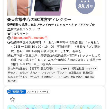
楽天市場中心のEC運営ディレクター
楽天経験を武器に有名ブランドのディレクターへキャリアアップ☆
株式会社ワンプルーフ
フルリモート
月給300,000円～500,000円
勤務時間詳細 実働時間：1日あたり8時間 平均勤務日数：1ヶ月あた
り21日 〜 23日 10：00～19：00（実働8時間） ＊柔軟な「ズレ勤制
度」あり！ 出社時間を前後2時間ズラせます。 有給を...
仕事内容 ✅設立以来、増収増益の成長企業 ✅ECディレクターとして
成長できる環境 ✅主観によらない評価制度「360度評価」を採用 ✅年
間休日平均128日＆土日祝休み ―――――――――――――...
資格取得支援あり
学歴不問
固定時間制
フルリモート
経験者歓迎
ネイルOK
研修あり
在宅OK
賞与あり
ブランクOK
育休あり
交通費支給
長期歓迎
資格取得手当あり
社割あり
長期休暇あり
ピアスOK
土日祝休み
服装自由
ひげOK
アルバイト・パート