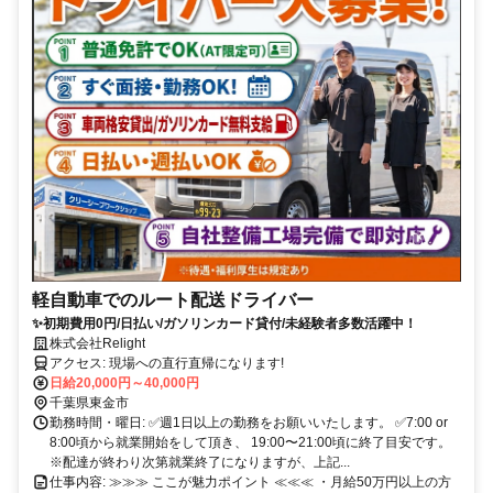
軽自動車でのルート配送ドライバー
✨初期費用0円/日払い/ガソリンカード貸付/未経験者多数活躍中！
株式会社Relight
アクセス: 現場への直行直帰になります!
日給20,000円～40,000円
千葉県東金市
勤務時間・曜日: ✅週1日以上の勤務をお願いいたします。 ✅7:00 or
8:00頃から就業開始をして頂き、 19:00〜21:00頃に終了目安です。
※配達が終わり次第就業終了になりますが、上記...
仕事内容: ≫≫≫ ここが魅力ポイント ≪≪≪ ・月給50万円以上の方