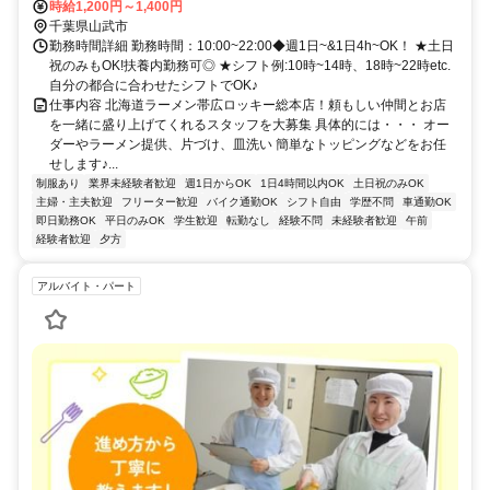
時給1,200円～1,400円
千葉県山武市
勤務時間詳細 勤務時間：10:00~22:00◆週1日~&1日4h~OK！ ★土日
祝のみもOK!扶養内勤務可◎ ★シフト例:10時~14時、18時~22時etc.
自分の都合に合わせたシフトでOK♪
仕事内容 北海道ラーメン帯広ロッキー総本店！頼もしい仲間とお店
を一緒に盛り上げてくれるスタッフを大募集 具体的には・・・ オー
ダーやラーメン提供、片づけ、皿洗い 簡単なトッピングなどをお任
せします♪...
制服あり
業界未経験者歓迎
週1日からOK
1日4時間以内OK
土日祝のみOK
主婦・主夫歓迎
フリーター歓迎
バイク通勤OK
シフト自由
学歴不問
車通勤OK
即日勤務OK
平日のみOK
学生歓迎
転勤なし
経験不問
未経験者歓迎
午前
経験者歓迎
夕方
アルバイト・パート