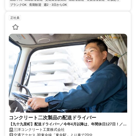
ブランクOK
長期歓迎
週2・3日からOK
正社員
コンクリート二次製品の配送ドライバー
【九十九里町】配送ドライバー／今年4月以降は、年間休日127日！／業
績安定／完全週休2日
三洋コンクリート工業株式会社
交通アクセス JR東金線「東金駅」より車で20分