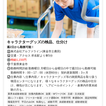
キャラクターグッズの検品、仕分け
週2日から勤務可能！
株式会社アルファライン(東金市士農田)
交通・アクセス 求名駅より車5分
時給1,150円
千葉県東金市
勤務時間詳細 勤務曜日 月曜日から金曜日の中で週2日から勤務可能
勤務時間 9：00～17：00（休憩60分） 契約更新期間：3ヶ月
仕事内容 ＼仕事内容／ キャラクターグッズ等の雑貨商品を取り扱う
物流センターになります。 様々なキャラクターグッズの検品や仕分
け、梱包が主になります。 ＼アピールポイント／ ・倉庫内作業未経
験の方も...
業界未経験者歓迎
扶養内勤務OK
副業・WワークOK
主婦・主夫歓迎
週1シフト提出
フリーター歓迎
バイク通勤OK
学歴不問
車通勤OK
固定時間制
職場見学可
平日のみOK
転勤なし
経験不問
未経験者歓迎
経験者歓迎
残業なし
ブランクOK
交通費支給
長期歓迎