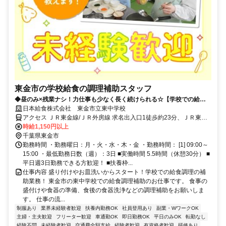
東金市の学校給食の調理補助スタッフ
◆昼のみ×残業ナシ！力仕事も少なく長く続けられる☆【学校での給食
調理補助】
日本給食株式会社 東金市立東中学校
アクセス ＪＲ東金線/ＪＲ外房線 求名出入口1徒歩約23分、ＪＲ東金
線/ＪＲ外房線 東金西口徒歩約28分 東金線/東金駅車7分
時給1,150円以上
千葉県東金市
勤務時間 ・勤務曜日：月・火・水・木・金 ・勤務時間： [1] 09:00～
15:00 ・最低勤務日数（週）：3日 ■実働時間 5.5時間（休憩30分） ■
平日週3日勤務できる方歓迎！ ■扶養枠...
仕事内容 盛り付けやお皿洗いからスタート！学校での給食調理の補
助業務！ 東金市の東中学校での給食調理補助のお仕事です。 食事の
盛付けや食器の準備、食後の食器洗浄などの調理補助をお願いしま
す。 仕事の流...
制服あり
業界未経験者歓迎
扶養内勤務OK
社員登用あり
副業・WワークOK
主婦・主夫歓迎
フリーター歓迎
車通勤OK
即日勤務OK
平日のみOK
転勤なし
経験不問
未経験者歓迎
交通費全額支給
経験者歓迎
有資格者歓迎
研修あり