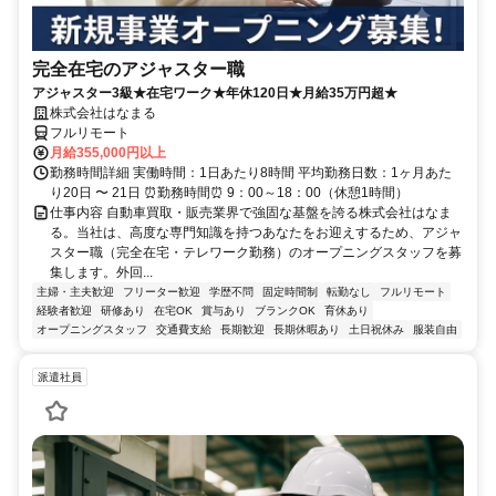
完全在宅のアジャスター職
アジャスター3級★在宅ワーク★年休120日★月給35万円超★
株式会社はなまる
フルリモート
月給355,000円以上
勤務時間詳細 実働時間：1日あたり8時間 平均勤務日数：1ヶ月あた
り20日 〜 21日 ⏰勤務時間⏰ 9：00～18：00（休憩1時間）
仕事内容 自動車買取・販売業界で強固な基盤を誇る株式会社はなま
る。当社は、高度な専門知識を持つあなたをお迎えするため、アジャ
スター職（完全在宅・テレワーク勤務）のオープニングスタッフを募
集します。外回...
主婦・主夫歓迎
フリーター歓迎
学歴不問
固定時間制
転勤なし
フルリモート
経験者歓迎
研修あり
在宅OK
賞与あり
ブランクOK
育休あり
オープニングスタッフ
交通費支給
長期歓迎
長期休暇あり
土日祝休み
服装自由
派遣社員