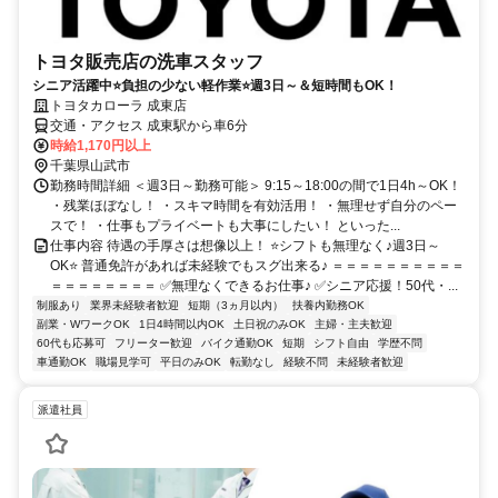
トヨタ販売店の洗車スタッフ
シニア活躍中⭐負担の少ない軽作業⭐週3日～＆短時間もOK！
トヨタカローラ 成東店
交通・アクセス 成東駅から車6分
時給1,170円以上
千葉県山武市
勤務時間詳細 ＜週3日～勤務可能＞ 9:15～18:00の間で1日4h～OK！
・残業ほぼなし！ ・スキマ時間を有効活用！ ・無理せず自分のペー
スで！ ・仕事もプライベートも大事にしたい！ といった...
仕事内容 待遇の手厚さは想像以上！ ⭐シフトも無理なく♪週3日～
OK⭐ 普通免許があれば未経験でもスグ出来る♪ ＝＝＝＝＝＝＝＝＝＝
＝＝＝＝＝＝＝＝ ✅無理なくできるお仕事♪ ✅シニア応援！50代・...
制服あり
業界未経験者歓迎
短期（3ヵ月以内）
扶養内勤務OK
副業・WワークOK
1日4時間以内OK
土日祝のみOK
主婦・主夫歓迎
60代も応募可
フリーター歓迎
バイク通勤OK
短期
シフト自由
学歴不問
車通勤OK
職場見学可
平日のみOK
転勤なし
経験不問
未経験者歓迎
派遣社員