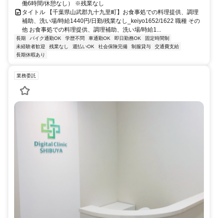
働6時間/休憩なし） ※残業なし
タイトル 【千葉県山武郡九十九里町】お食事処での料理提供、調理
補助、洗い場/時給1440円/日勤/残業なし_keiyo1652/1622 職種 その
他 お食事処での料理提供、調理補助、洗い場/時給1...
長期
バイク通勤OK
学歴不問
車通勤OK
即日勤務OK
固定時間制
未経験者歓迎
残業なし
週払いOK
社会保険完備
制服貸与
交通費支給
長期休暇あり
業務委託