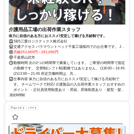
介護用品工場の出荷作業スタッフ
体力に自信のある方におススメ!安定して稼げる月給制です。
SBS三愛ロジスティクス株式会社
交通アクセス パラマウントベッド千葉工場様内でのお仕事です。 JR
東金線「求名駅」から車で約8分です。 ※通勤手段 車通勤OK バイク
月給253,000円～281,000円
通勤OK 自転車通勤OK ※立地都合により公共交通機関での通勤はで
千葉県山武市
きません。
勤務時間 次の2つの時間帯で募集しています。 ご希望の時間帯で固定
の勤務です。 交替制(シフト制)勤務ではありません。 (1)8:00～16:45
(2)13:00～21:45 所定労働時間は、共...
仕事内容 体力に自信のある方におススメ!安定して稼げる月給制で
す。 チームワークで対応! 介護製品の入出荷作業スタッフ おすすめの
ポイント: ・正社員登用制度あり ・昇給、昇格制度あり ・髪型・髪...
固定時間制
アルバイト・パート