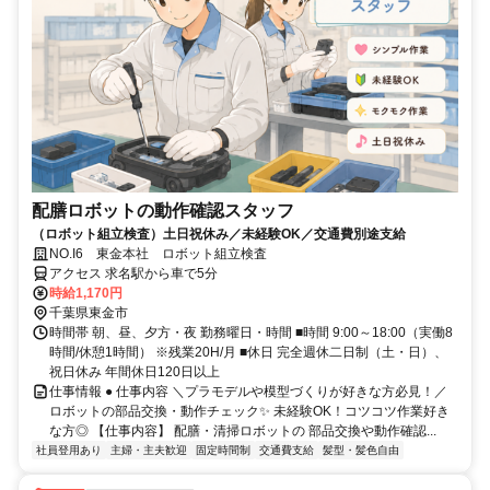
配膳ロボットの動作確認スタッフ
（ロボット組立検査）土日祝休み／未経験OK／交通費別途支給
NO.I6 東金本社 ロボット組立検査
アクセス 求名駅から車で5分
時給1,170円
千葉県東金市
時間帯 朝、昼、夕方・夜 勤務曜日・時間 ■時間 9:00～18:00（実働8
時間/休憩1時間） ※残業20H/月 ■休日 完全週休二日制（土・日）、
祝日休み 年間休日120日以上
仕事情報 ● 仕事内容 ＼プラモデルや模型づくりが好きな方必見！／
ロボットの部品交換・動作チェック✨️ 未経験OK！コツコツ作業好き
な方◎ 【仕事内容】 配膳・清掃ロボットの 部品交換や動作確認...
社員登用あり
主婦・主夫歓迎
固定時間制
交通費支給
髪型・髪色自由