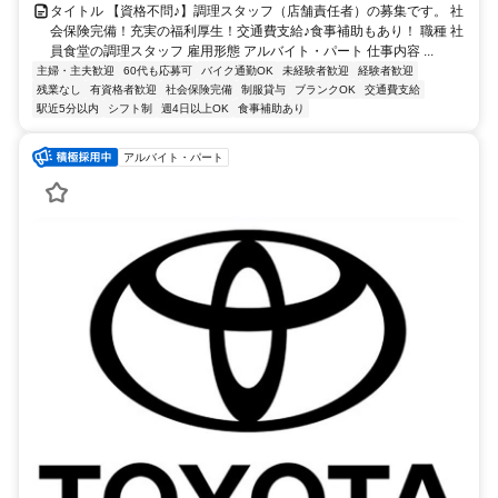
タイトル 【資格不問♪】調理スタッフ（店舗責任者）の募集です。 社
会保険完備！充実の福利厚生！交通費支給♪食事補助もあり！ 職種 社
員食堂の調理スタッフ 雇用形態 アルバイト・パート 仕事内容 ...
主婦・主夫歓迎
60代も応募可
バイク通勤OK
未経験者歓迎
経験者歓迎
残業なし
有資格者歓迎
社会保険完備
制服貸与
ブランクOK
交通費支給
駅近5分以内
シフト制
週4日以上OK
食事補助あり
アルバイト・パート