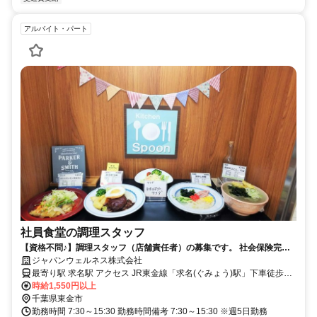
アルバイト・パート
社員食堂の調理スタッフ
【資格不問♪】調理スタッフ（店舗責任者）の募集です。 社会保険完
備！充実の福利厚生！交通費支給♪食事補助もあり！
ジャパンウェルネス株式会社
最寄り駅 求名駅 アクセス JR東金線「求名(ぐみょう)駅」下車徒歩30
分 JR外房線「大綱駅」より車約30分 JR総武本線「成東駅」より車約
時給1,550円以上
10
千葉県東金市
勤務時間 7:30～15:30 勤務時間備考 7:30～15:30 ※週5日勤務