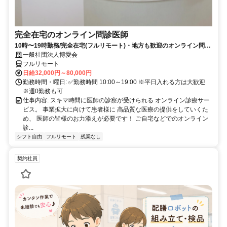
完全在宅のオンライン問診医師
10時〜19時勤務/完全在宅(フルリモート)・地方も歓迎のオンライン問診
業務
一般社団法人博愛会
フルリモート
日給32,000円～80,000円
勤務時間・曜日: ✅勤務時間 10:00～19:00 ※平日入れる方は大歓迎
※週0勤務も可
仕事内容: スキマ時間に医師の診察が受けられる オンライン診療サー
ビス。 事業拡大に向けて患者様に 高品質な医療の提供をしていくた
め、 医師の皆様のお力添えが必要です！ ご自宅などでのオンライン
診...
シフト自由
フルリモート
残業なし
契約社員