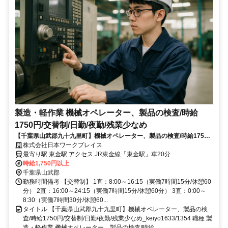
製造・軽作業 機械オペレーター、製品の検査/時給
1750円/交替制/日勤/夜勤/残業少なめ
【千葉県山武郡九十九里町】機械オペレーター、製品の検査/時給1750
円/交替制/日勤/夜勤/残業少なめ_keiyo1633/1354
株式会社日本ワークプレイス
最寄り駅 東金駅 アクセス JR東金線「東金駅」車20分
時給1,750円以上
千葉県山武郡
勤務時間備考 【交替制】 1直：8:00～16:15（実働7時間15分/休憩60
分） 2直：16:00～24:15（実働7時間15分/休憩60分） 3直：0:00～
8:30（実働7時間30分/休憩60...
タイトル 【千葉県山武郡九十九里町】機械オペレーター、製品の検
査/時給1750円/交替制/日勤/夜勤/残業少なめ_keiyo1633/1354 職種 製
造・軽作業 機械オペレーター、製品の検査/時給...