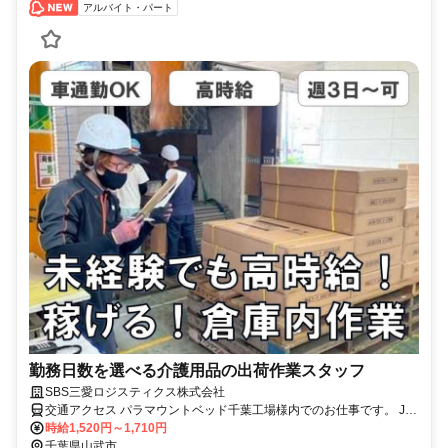
アルバイト・パート
勤務日数を選べる介護用品の出荷作業スタッフ
SBS三愛ロジスティクス株式会社
交通アクセス パラマウントベッド千葉工場様内でのお仕事です。 JR
東金線「求名駅」から車で約8分です。 ※通勤手段 ・車通勤OK ・バ
時給1,520円～1,710円
イク通勤OK ・自転車通勤も可能 バス等の路線が無いため、公共交通
千葉県山武市