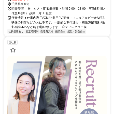
千葉県東金市
時間帯 朝、昼、夕方・夜 勤務曜日・時間 9:00～18:00（実働8時間／
休憩1時間） 残業：月5H程度
仕事情報 ● 仕事内容 TVCM/企業用PV/研修・マニュアルビデオ/WEB
映像の制作などのお仕事です。一般的な制作進行・補佐(制作進行/撮
影/編集/MAなど)をお願い致します。 ◎ディレクター候...
社員登用あり
固定時間制
交通費支給
服装自由
髪型・髪色自由
正社員