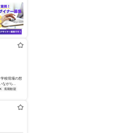
な学校現場の想
がら...
K
長期歓迎