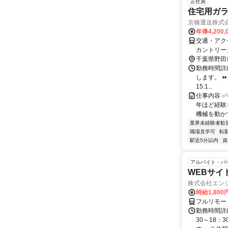
正社員
住宅用ガ
京橋運送株式
年俸4,200
交通・アク
カントリー
千葉県野田
勤務時間詳
します。 ⏩日
15:1...
仕事内容 ✅
年ほど経験
機械を動かす
業界未経験者歓
職場見学可
転
駅近5分以内
資
アルバイト・パ
WEBサイ
株式会社エン
時給1,800
フルリモー
勤務時間詳細
30～18：