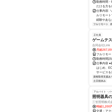
勤務時間・
だける方を
仕事内容:
ルリモート
経験やあな
フルリモート
正社員
ゲームテ
合同会社Link
月給267,0
フルリモー
勤務時間詳細
仕事内容 
はじめ、E
サービスを展
資格取得支援あ
土日祝休み
アルバイト・パ
照明器具
三笠照明株式
時給1,200
交通・アク