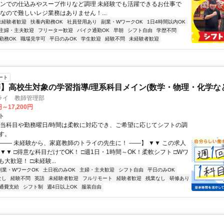
チンでの仕込みやスープ作りなど調理 未経験でも活躍できるお仕事で
制なので難しいレジ業務はありません！...
未経験者歓迎
扶養内勤務OK
社員登用あり
副業・WワークOK
1日4時間以内OK
主婦・主夫歓迎
フリーター歓迎
バイク通勤OK
早朝
シフト自由
学歴不問
勤務OK
職場見学可
平日のみOK
学生歓迎
経験不問
未経験者歓迎
ート
】高校生対象の学習指導/理系科目メイン(数学・物理・化学など
ライ 教師管理部
円～17,200円
ト
担当科目や勤務曜日/時間は柔軟に対応でき、ご希望に応じてシフトの調
す。
【―― 未経験から、家庭教師のトライの先生に！ ――】 ▼▼ この求人
！ ▼▼ □得意な科目だけでOK！ □週1日・1時間～OK！柔軟シフト □Wワ
大歓迎！ □未経験...
副業・WワークOK
土日祝のみOK
主婦・主夫歓迎
シフト自由
平日のみOK
なし
経験不問
英語
未経験者歓迎
フルリモート
経験者歓迎
残業なし
研修あり
通費支給
シフト制
週4日以上OK
服装自由