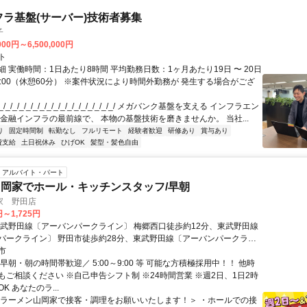
フラ基盤(サーバー)技術者募集
子
000円～6,500,000円
ト
 実働時間：1日あたり8時間 平均勤務日数：1ヶ月あたり19日 〜 20日
18:00（休憩60分） ※案件状況により時間外勤務が 発生する場合がござ
/_/_/_/_/_/_/_/_/_/_/_/_/_/_/_/_/ メガバンク基盤を支える インフラエン
 金融インフラの最前線で、 本物の基盤技術を磨きませんか。 当社...
り
固定時間制
転勤なし
フルリモート
経験者歓迎
研修あり
賞与あり
費支給
土日祝休み
ひげOK
髪型・髪色自由
アルバイト・パート
岡家でホール・キッチンスタッフ/早朝
家 野田店
円～1,725円
東武野田線〔アーバンパークライン〕 梅郷西口徒歩約12分、東武野田線
パークライン〕 野田市徒歩約28分、東武野田線〔アーバンパークライ
口徒歩約41分 梅郷(東武野田線)西口(徒歩12分)※国道16号を野田方面
市
へ直進、県道46号交差点を越えて約1km先右側。「餃子の王将」「びっ
早朝・朝の時間帯歓迎／ 5:00～9:00 等 可能な方積極採用中！！ 他時
ー」近くの幹線道路沿いで、車・バイク通勤OKです。
もご相談ください ※自己申告シフト制 ※24時間営業 ※週2日、1日2時
K あなたのラ...
＜ラーメン山岡家で接客・調理をお願いいたします！＞ ・ホールでの接