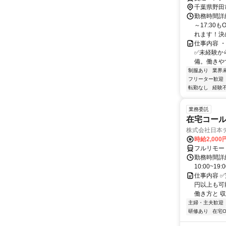
千葉県野田
勤務時間詳細
～17:3
れます！決め
仕事内容 
✅未経験から
備。働きやす
制服あり
業界
フリーター歓迎
転勤なし
経験
業務委託
在宅コー
株式会社日本
時給2,000
フルリモー
勤務時間詳細
10:00~19:
仕事内容 
円以上も可
働き方と 収
主婦・主夫歓迎
研修あり
在宅O