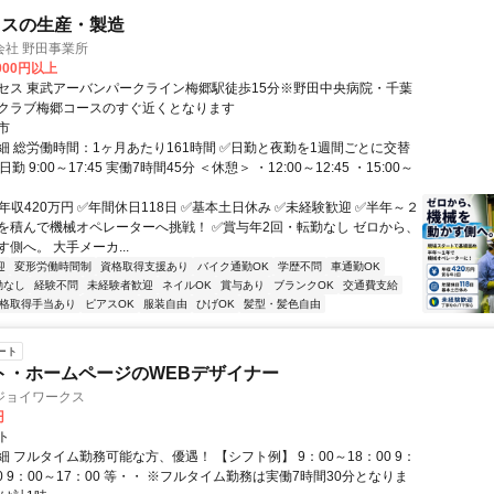
ラスの生産・製造
会社 野田事業所
,000円以上
セス 東武アーバンパークライン梅郷駅徒歩15分※野田中央病院・千葉
クラブ梅郷コースのすぐ近くとなります
市
細 総労働時間：1ヶ月あたり161時間 ✅日勤と夜勤を1週間ごとに交替
勤 9:00～17:45 実働7時間45分 ＜休憩＞ ・12:00～12:45 ・15:00～
年収420万円 ✅年間休日118日 ✅基本土日休み ✅未経験歓迎 ✅半年～２
を積んで機械オペレーターへ挑戦！ ✅賞与年2回・転勤なし ゼロから、
側へ。 大手メーカ...
迎
変形労働時間制
資格取得支援あり
バイク通勤OK
学歴不問
車通勤OK
勤なし
経験不問
未経験者歓迎
ネイルOK
賞与あり
ブランクOK
交通費支給
格取得手当あり
ピアスOK
服装自由
ひげOK
髪型・髪色自由
ート
ト・ホームページのWEBデザイナー
ジョイワークス
円
ト
 フルタイム勤務可能な方、優遇！ 【シフト例】 9：00～18：00 9：
30 9：00～17：00 等・・ ※フルタイム勤務は実働7時間30分となりま