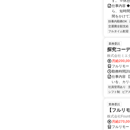
す。 ※休憩は
仕事内容 
ら、 短時
間をかけて1
扶養内勤務OK
交通費全額支給
フルタイム歓迎
業務委託
探究コー
株式会社ミエ
月給200,0
フルリモー
勤務時間詳細
仕事内容 
いを、カリ
社員登用あり
シフト制
ピアス
業務委託
【フルリモ
株式会社Fount
月給270,0
フルリモー