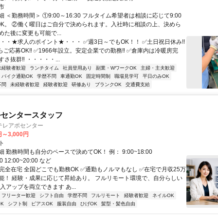
市
 ＜勤務時間＞ ①9:00～16:30 フルタイム希望者は相談に応じて9:00
0もOK。 ②働く曜日はご自分で決められます。入社時に相談の上、決めら
た後に変更も可能で...
・・・★求人のポイント★・・・ ✅週3日～でもOK！！ ✅土日祝日休み!!
ご応募OK‼ ✅1966年設立。安定企業での勤務‼ ✅倉庫内は冷暖房完
さ抜群‼ ・・・・・...
未経験者歓迎
ランチタイム
社員登用あり
副業・WワークOK
主婦・主夫歓迎
バイク通勤OK
学歴不問
車通勤OK
固定時間制
職場見学可
平日のみOK
不問
未経験者歓迎
経験者歓迎
研修あり
ブランクOK
交通費支給
ルセンタースタッフ
テレアポセンター
円～3,000円
ト
 勤務時間も自分のペースで決めてOK！ 例： 9:00~18:00
00 12:00~20:00 など
✅完全在宅 全国どこでも勤務OK ✅通勤もノルマもなし ✅在宅で月収25万
能！ 経験・成果に応じて昇給あり。 フルリモート環境で、自分らしい
入アップを両立できます あ...
フリーター歓迎
シフト自由
学歴不問
フルリモート
経験者歓迎
ネイルOK
K
シフト制
ピアスOK
服装自由
ひげOK
髪型・髪色自由