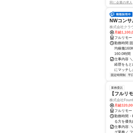
同じ企業の求人
NWコンサ
株式会社クラ
月給1,100,
フルリモー
勤務時間 固
均稼働16
160.0時間
仕事内容 
経歴をもと
にマッチし
固定時間制
平
業務委託
【フルリモ
株式会社Fount
月給320,0
フルリモー
勤務時間・
る方を優先
仕事内容:
グ業務／ 