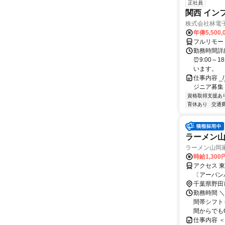
正社員
関西 イン
株式会社林電
年俸5,500,
フルリモー
勤務時間詳細
⏰9:00～
います。
仕事内容 _/_
ジニア募集
資格取得支援あ
育休あり
交通
ラーメン山
ラーメン山岡
時給1,300
アクセス 
〔アーバン
ン〕 運河西
千葉県野田
から柏方面
勤務時間 ＼
くりドンキ
間帯シフト
間からでもO
仕事内容 