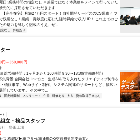
曜日: 業務時間の指定なし ※兼業ではなく本業務をメインで行っていた
優先的に採用させていただきます
 ＼ 【完全在宅】月額27万円スタート！自社開発サービスのCS業務／ フ
で残業なし！業績・貢献度に応じた随時昇給で収入UP！ これまでのご
たの魅力を詳しく記載のうえ、ぜ...
残業なし
昇給あり
スター
00円～350,000円
ト
 総労働時間：1ヶ月あたり160時間 9:30〜18:30(実働8時間)
●募集背景 合同会社Linkでは、生成AIを取り入れたクリエイティブ制作を
C・物販事業、Webサイト制作、システム関連のサポートなど、幅広い
開しています。 その中で...
り
固定時間制
フルリモート
午前
研修あり
夕方
資格取得手当あり
ート
の組立・検品スタッフ
会社 野田工場
円
セス 梅郷駅▶車で５分/車通勤OK/交通費規定支給有♪