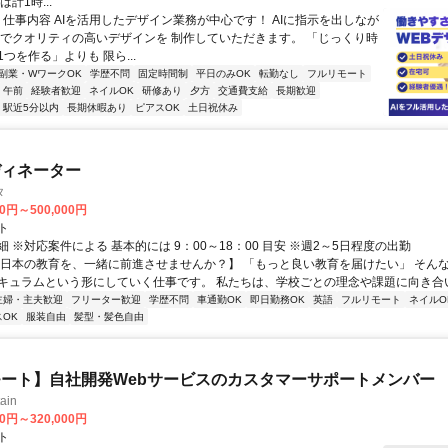
計1時...
◆ 仕事内容 AIを活用したデザイン業務が中心です！ AIに指示を出しなが
間でクオリティの高いデザインを 制作していただきます。 「じっくり時
つを作る」よりも 限ら...
副業・WワークOK
学歴不問
固定時間制
平日のみOK
転勤なし
フルリモート
午前
経験者歓迎
ネイルOK
研修あり
夕方
交通費支給
長期歓迎
駅近5分以内
長期休暇あり
ピアスOK
土日祝休み
ディネーター
タ
00円～500,000円
ト
 ※対応案件による 基本的には 9：00～18：00 目安 ※週2～5日程度の出勤
【日本の教育を、一緒に前進させませんか？】 「もっと良い教育を届けたい」 そん
キュラムという形にしていく仕事です。 私たちは、学校ごとの理念や課題に向き合いな
主婦・主夫歓迎
フリーター歓迎
学歴不問
車通勤OK
即日勤務OK
英語
フルリモート
ネイルO
OK
服装自由
髪型・髪色自由
ート】自社開発Webサービスのカスタマーサポートメンバー
ain
00円～320,000円
ト