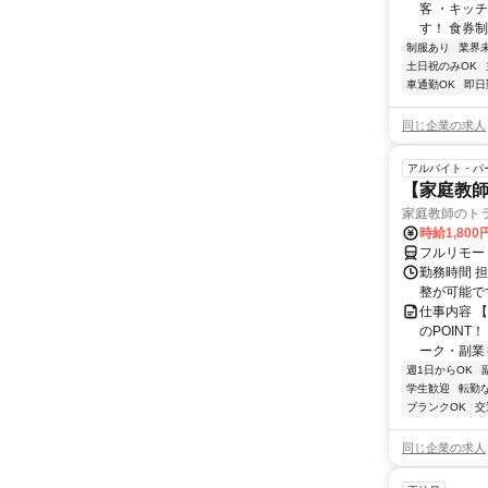
客 ・キッ
す！ 食券
制服あり
業界
土日祝のみOK
車通勤OK
即日
同じ企業の求人
アルバイト・パ
【家庭教師
家庭教師のト
時給1,800
フルリモー
勤務時間 
整が可能で
仕事内容 
のPOINT
ーク・副業も
週1日からOK
学生歓迎
転勤
ブランクOK
交
同じ企業の求人