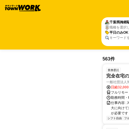
千葉県
梅郷
職種を選択
平日のみOK
キーワード
563件
業務委託
完全在宅
一般社団法人
日給32,00
フルリモー
勤務時間・曜
仕事内容:
大に向けて
が必要です！
シフト自由
フ