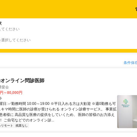
駅
してください
を選択してください
条件保
のオンライン問診医師
博愛会
0円～80,000円
ト
日: ✅勤務時間 10:00～19:00 ※平日入れる方は大歓迎 ※週0勤務も可
 スキマ時間に医師の診察が受けられる オンライン診療サービス。 事業拡
患者様に 高品質な医療の提供をしていくため、 医師の皆様のお力添え
 ご自宅などでのオンライン診...
ルリモート
残業なし