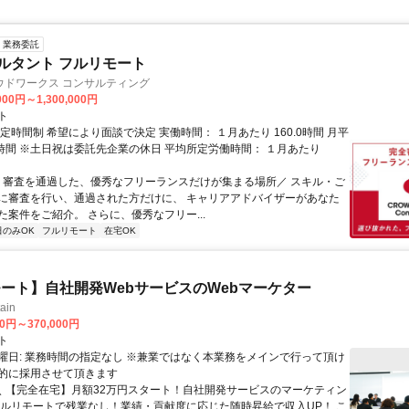
業務委託
ルタント フルリモート
ウドワークス コンサルティング
000円～1,300,000円
ト
定時間制 希望により面談で決定 実働時間： １月あたり 160.0時間 月平
0時間 ※土日祝は委託先企業の休日 平均所定労働時間： １月あたり
＼ 審査を通過した、優秀なフリーランスだけが集まる場所／ スキル・ご
に審査を行い、通過された方だけに、 キャリアアドバイザーがあなた
た案件をご紹介。 さらに、優秀なフリー...
日のみOK
フルリモート
在宅OK
ート】自社開発WebサービスのWebマーケター
ain
00円～370,000円
ト
曜日: 業務時間の指定なし ※兼業ではなく本業務をメインで行って頂け
的に採用させて頂きます
 ＼ 【完全在宅】月額32万円スタート！自社開発サービスのマーケティン
フルリモートで残業なし！業績・貢献度に応じた随時昇給で収入UP！ こ