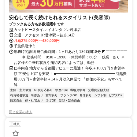
安心して長く続けられるスタイリスト(美容師)
ブランクある方も多数活躍中です
カットビースタイル イオンタウン君津店
交通・アクセス JR君津駅～徒歩14分
月給275,000円～480,000円
千葉県君津市
勤務時間詳細 総労働時間：1ヶ月あたり186時間18分 ◤￣￣￣￣￣￣
￣￣ ❖ 勤務時間 ・9:30～19:00 ・休憩時間：60分 ・残業：あり ※
お客様のご来店状況や施術内容によっては、勤務...
仕事内容 地方から首都圏デビューに最適！ 年収＋100万円＆家賃半
額で“安心上京”を実現！ ■━━━━━━━━━━━━━━━━ 引越費
用30万円＋家賃半額＋14ヶ月収入保証で 『移住の不安』もすべて
解...
主婦・主夫歓迎
60代も応募可
学歴不問
職場見学可
交通費全額支給
有資格者歓迎
研修あり
賞与あり
ブランクOK
育休あり
シフト制
ピアスOK
服装自由
寮・社宅あり
ひげOK
髪型・髪色自由
同じ企業の求人
正社員