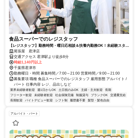
食品スーパーでのレジスタッフ
【レジスタッフ】勤務時間・曜日応相談＆扶養内勤務OK！未経験スター
ト大歓迎♪
尾張屋 君津店
交通アクセス 君津駅より徒歩8分
時給1,140円以上
千葉県君津市
勤務曜日・時間 募集時間／7:00～21:00 営業時間／9:00～21:00
募集要項 職種 食品スーパーでのレジスタッフ 雇用形態 アルバイト /
パート 仕事内容 レジ、品出しなど
業界未経験者歓迎
週1日からOK
土日祝のみOK
主婦・主夫歓迎
長期
フリーター歓迎
未経験者歓迎
社会保険完備
制服貸与
ブランクOK
交通費支給
長期歓迎
バイトデビュー歓迎
シフト制
履歴書不要
髪型・髪色自由
アルバイト・パート