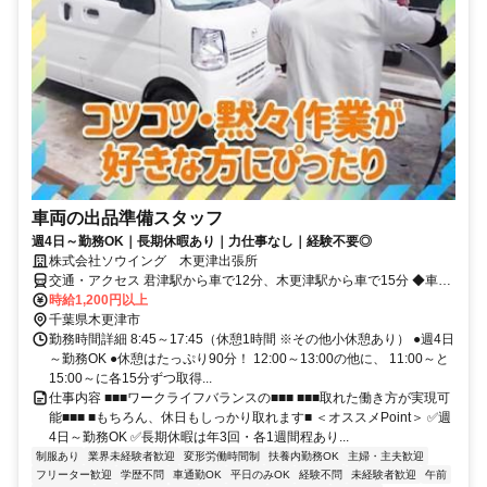
車両の出品準備スタッフ
週4日～勤務OK｜長期休暇あり｜力仕事なし｜経験不要◎
株式会社ソウイング 木更津出張所
交通・アクセス 君津駅から車で12分、木更津駅から車で15分 ◆車通
勤OK
時給1,200円以上
千葉県木更津市
勤務時間詳細 8:45～17:45（休憩1時間 ※その他小休憩あり） ●週4日
～勤務OK ●休憩はたっぷり90分！ 12:00～13:00の他に、 11:00～と
15:00～に各15分ずつ取得...
仕事内容 ■■■ワークライフバランスの■■■ ■■■取れた働き方が実現可
能■■■ ■もちろん、休日もしっかり取れます■ ＜オススメPoint＞ ✅週
4日～勤務OK ✅長期休暇は年3回・各1週間程あり...
制服あり
業界未経験者歓迎
変形労働時間制
扶養内勤務OK
主婦・主夫歓迎
フリーター歓迎
学歴不問
車通勤OK
平日のみOK
経験不問
未経験者歓迎
午前