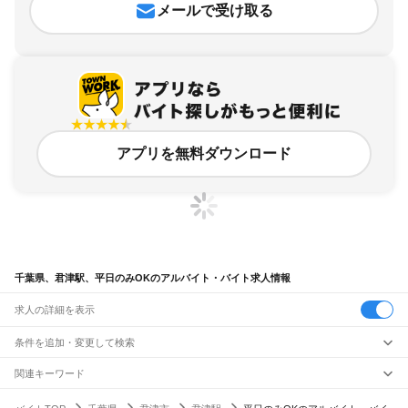
メールで受け取る
アプリを無料ダウンロード
千葉県、君津駅、平日のみOKのアルバイト・バイト求人情報
求人の詳細を表示
条件を追加・変更して検索
市区町村を追加・変更
関連キーワード
完全在宅ワーク 全国
シール貼り 在宅
現在地周辺
ガチャガチャ
犬カフェ
千葉県
駅を追加・変更