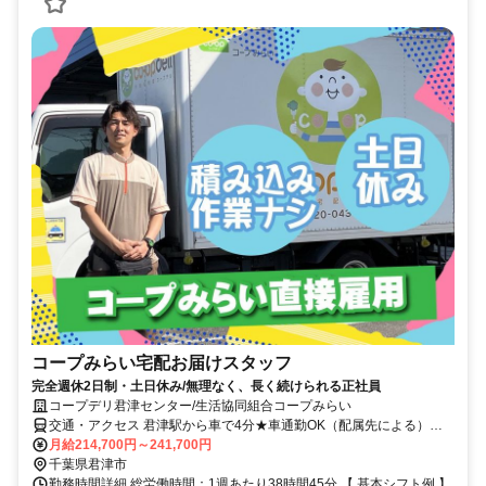
コープみらい宅配お届けスタッフ
完全週休2日制・土日休み/無理なく、長く続けられる正社員
コープデリ君津センター/生活協同組合コープみらい
交通・アクセス 君津駅から車で4分★車通勤OK（配属先による）※
配属先は、入職時期や各センターの人員状況を踏まえ、本人の希望を
月給214,700円～241,700円
考慮した上で、募集場所を含む通勤可能な範囲のセンターから決定し
千葉県君津市
ます。
勤務時間詳細 総労働時間：1週あたり38時間45分 【 基本シフト例 】