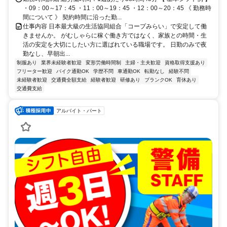
・09：00～17：45 ・11：00～19：45 ・12：00～20：45 《 勤務時
間について 》 契約時間に沿った勤...
仕事内容 日本最大級の生活協同組合「コープみらい」で安定して働
きませんか。 がむしゃらに稼ぐ働き方ではなく、家族との時間・生
活の安定を大切にしたい方に選ばれている職場です。 日勤のみで夜
勤なし、早朝出...
制服あり
業界未経験者歓迎
変形労働時間制
主婦・主夫歓迎
資格取得支援あり
フリーター歓迎
バイク通勤OK
学歴不問
車通勤OK
転勤なし
経験不問
未経験者歓迎
交通費全額支給
経験者歓迎
研修あり
ブランクOK
育休あり
交通費支給
アルバイト・パート