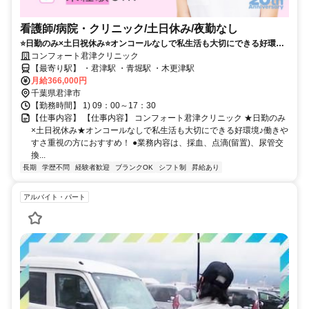
看護師/病院・クリニック/土日休み/夜勤なし
⭐日勤のみ×土日祝休み⭐オンコールなしで私生活も大切にできる好環境
✨働きやすさ重視の方におすすめ❗️
コンフォート君津クリニック
【最寄り駅】 ・君津駅 ・青堀駅 ・木更津駅
月給366,000円
千葉県君津市
【勤務時間】 1) 09：00～17：30
【仕事内容】 【仕事内容】 コンフォート君津クリニック ★日勤のみ
×土日祝休み★オンコールなしで私生活も大切にできる好環境♪働きや
すさ重視の方におすすめ！ ●業務内容は、採血、点滴(留置)、尿管交
換...
長期
学歴不問
経験者歓迎
ブランクOK
シフト制
昇給あり
アルバイト・パート