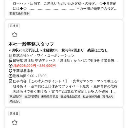
ローハット店舗で、ご来店いただいたお客様への接客。 ◇◆具体的
には◆◇ …………………………………… ＊カー用品売場での接客...
変形労働時間制
正社員
本社一般事務スタッフ
＜月収20.8万円以上＞未経験OK 賞与年2回あり 残業ほぼなし
株式会社ケイ・ワイ・コーポレーション
最寄駅 君津駅 交通アクセス 「君津駅」からバスで約8分 従業員無料
駐車場完備（マイカー通勤可）
月給208,000円～286,000円
千葉県君津市
勤務時間 9:00～18:00
仕事内容 【この求人のポイント！】 ・先輩がマンツーマンで教える
研修あり ・基本的に土日休みでプライベート充実 ・産休育休の取得
実績ありで長く働ける ・賞与年2回支給で安定した収入を確保 【...
車通勤OK
固定時間制
未経験者歓迎
交通費全額支給
社会保険完備
賞与あり
昇給あり
正社員