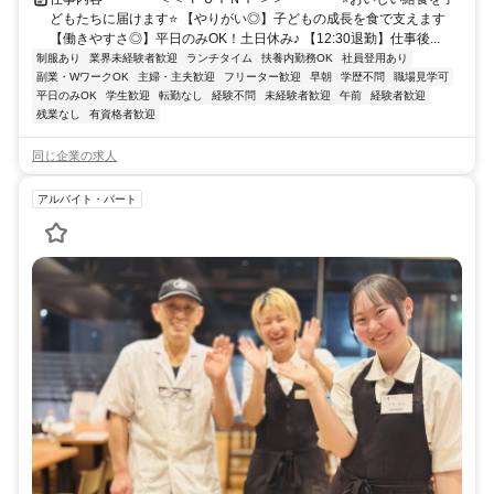
どもたちに届けます⭐ 【やりがい◎】子どもの成長を食で支えます
【働きやすさ◎】平日のみOK！土日休み♪ 【12:30退勤】仕事後...
制服あり
業界未経験者歓迎
ランチタイム
扶養内勤務OK
社員登用あり
副業・WワークOK
主婦・主夫歓迎
フリーター歓迎
早朝
学歴不問
職場見学可
平日のみOK
学生歓迎
転勤なし
経験不問
未経験者歓迎
午前
経験者歓迎
残業なし
有資格者歓迎
同じ企業の求人
アルバイト・パート