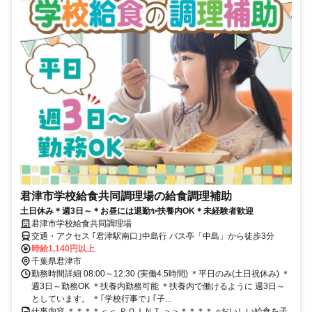
君津市学校給食共同調理場の給食調理補助
土日休み＊週3日～＊お昼には退勤✨扶養内OK＊未経験者歓迎
君津市学校給食共同調理場
交通・アクセス ｢君津駅南口｣中島行 バス亭「中島」から徒歩3分
時給1,140円以上
千葉県君津市
勤務時間詳細 08:00～12:30 (実働4.5時間) ＊平日のみ(土日祝休み) ＊
週3日～勤務OK ＊扶養内勤務可能 ＊扶養内で働けるように 週3日～
としています。 ＊｢学校行事で｣ ｢子...
仕事内容 ＊＊＊＊＜＜ ＰＯＩＮＴ ＞＞＊＊＊＊ ⭐おいしい給食を子