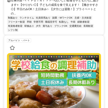
仕事内容 -＜＜ ＰＯＩＮＴ ＞＞- ⭐おいしい給食を子どもたちに届け
ます⭐ 【やりがい◎】子どもの成長を食で支えます！ 【働きやすさ
◎】平日のみOK！土日休み✨ 【夕方には退勤！】プライベートと
の...
制服あり
ランチタイム
社員登用あり
副業・WワークOK
主婦・主夫歓迎
フリーター歓迎
早朝
学歴不問
職場見学可
転勤なし
午前
経験者歓迎
有資格者歓迎
研修あり
夕方
賞与あり
ブランクOK
交通費支給
長期歓迎
シフト制
アルバイト・パート