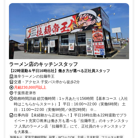
ラーメン店のキッチンスタッフ
【22時退勤＆平日16時出社】働き方が選べる正社員スタッフ
激辛ラーメンの拉麺帝王
交通・アクセス 子安バス停から徒歩2分
月給230,000円以上
千葉県君津市
勤務時間詳細 総労働時間：1ヶ月あたり156時間 【基本コース（入社
時はこちらからスタート）】 平日：16:00〜22:00（実働6時間） 土
日：11:00〜22:00（実働9時間／休憩2時間） ※...
仕事内容 【未経験から正社員へ！】平日16時出勤＆22時退勤でプラ
イベート充実◎将来は働き方も選べる「拉麺帝王」のキッチンスタッ
フ 人気のラーメン店「拉麺帝王」にて、正社員のキッチンスタッフ
を大募集...
制服あり
変形労働時間制
副業・WワークOK
主婦・主夫歓迎
フリーター歓迎