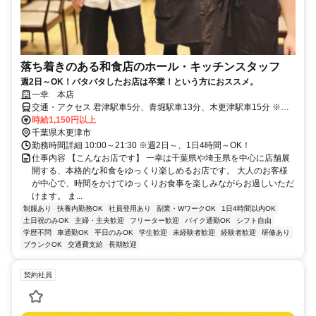
落ち着きのある和食店のホール・キッチンスタッフ
週2日～OK！バタバタしたお店は卒業！という方におススメ。
一幸 本店
交通・アクセス 君津駅車5分、青堀駅車13分、木更津駅車15分 ※車
通勤可
時給1,150円以上
千葉県木更津市
勤務時間詳細 10:00～21:30 ※週2日～、1日4時間～OK！
仕事内容 【こんなお店です】 一幸は千葉県や埼玉県を中心に店舗展
開する、本格的な和食をゆっくり楽しめるお店です。 大人のお客様
が中心で、時間をかけてゆっくりお食事を楽しみながらお過しいただ
けます。 ま...
制服あり
扶養内勤務OK
社員登用あり
副業・WワークOK
1日4時間以内OK
土日祝のみOK
主婦・主夫歓迎
フリーター歓迎
バイク通勤OK
シフト自由
学歴不問
車通勤OK
平日のみOK
学生歓迎
未経験者歓迎
経験者歓迎
研修あり
ブランクOK
交通費支給
長期歓迎
契約社員