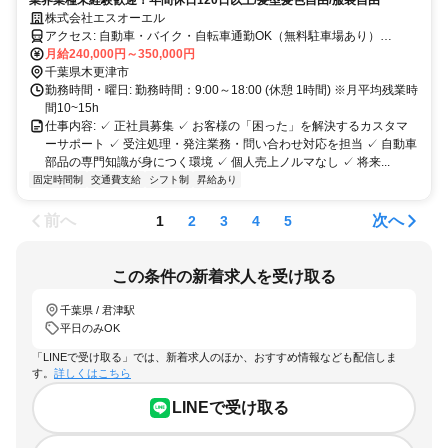
業界業種未経験歓迎！年間休日120日以上/髪型髪色自由/服装自由
株式会社エスオーエル
アクセス: 自動車・バイク・自転車通勤OK（無料駐車場あり）
JR「木更津駅」よりバス13分 最寄のバス停「小浜」より徒歩3分
月給240,000円～350,000円
千葉県木更津市
勤務時間・曜日: 勤務時間：9:00～18:00 (休憩 1時間) ※月平均残業時
間10~15h
仕事内容: ✓ 正社員募集 ✓ お客様の「困った」を解決するカスタマ
ーサポート ✓ 受注処理・発注業務・問い合わせ対応を担当 ✓ 自動車
部品の専門知識が身につく環境 ✓ 個人売上ノルマなし ✓ 将来...
固定時間制
交通費支給
シフト制
昇給あり
前へ
次へ
1
2
3
4
5
この条件の新着求人を受け取る
千葉県 / 君津駅
平日のみOK
「LINEで受け取る」では、新着求人のほか、おすすめ情報なども配信しま
す。
詳しくはこちら
LINEで受け取る