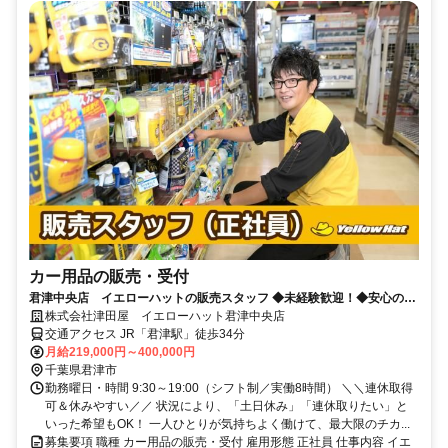
カー用品の販売・受付
君津中央店 イエローハットの販売スタッフ ◆未経験歓迎！◆安心の正
社員！ ◆車好きにピッタリな仕事
株式会社津田屋 イエローハット君津中央店
交通アクセス JR「君津駅」徒歩34分
月給219,000円～400,000円
千葉県君津市
勤務曜日・時間 9:30～19:00（シフト制／実働8時間） ＼＼連休取得
可＆休みやすい／／ 状況により、「土日休み」「連休取りたい」と
いった希望もOK！ 一人ひとりが気持ちよく働けて、最大限のチカ...
募集要項 職種 カー用品の販売・受付 雇用形態 正社員 仕事内容 イエ