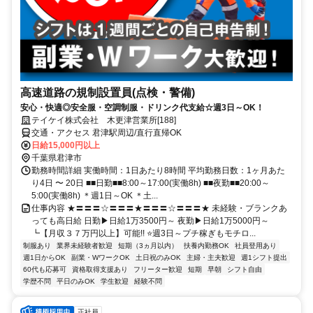
高速道路の規制設置員(点検・警備)
安心・快適◎安全服・空調制服・ドリンク代支給☆週3日～OK！
テイケイ株式会社 木更津営業所[188]
交通・アクセス 君津駅周辺/直行直帰OK
日給15,000円以上
千葉県君津市
勤務時間詳細 実働時間：1日あたり8時間 平均勤務日数：1ヶ月あた
り4日 〜 20日 ■■日勤■■8:00～17:00(実働8h) ■■夜勤■■20:00～
5:00(実働8h) ＊週1日～OK ＊土...
仕事内容 ★〓〓〓☆〓〓〓★〓〓〓☆〓〓〓★ 未経験・ブランクあ
っても高日給 日勤▶日給1万3500円～ 夜勤▶日給1万5000円～
┗【月収３７万円以上】可能!! ⭐週3日～プチ稼ぎもモチロ...
制服あり
業界未経験者歓迎
短期（3ヵ月以内）
扶養内勤務OK
社員登用あり
週1日からOK
副業・WワークOK
土日祝のみOK
主婦・主夫歓迎
週1シフト提出
60代も応募可
資格取得支援あり
フリーター歓迎
短期
早朝
シフト自由
学歴不問
平日のみOK
学生歓迎
経験不問
正社員