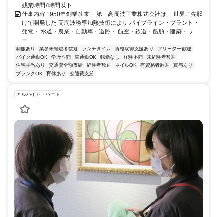
残業時間7時間以下
仕事内容 1950年創業以来、 第一高周波工業株式会社は、 世界に先駆
けて開発した 高周波誘導加熱技術により パイプライン・プラント・
発電・ 水道・農業・自動車・道路・ 航空・鉄道・船舶・建築・ テ
ー...
制服あり
業界未経験者歓迎
ランチタイム
資格取得支援あり
フリーター歓迎
バイク通勤OK
学歴不問
車通勤OK
転勤なし
経験不問
未経験者歓迎
住宅手当あり
交通費全額支給
経験者歓迎
ネイルOK
有資格者歓迎
賞与あり
ブランクOK
育休あり
交通費支給
アルバイト・パート