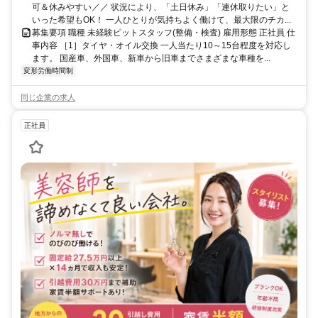
可＆休みやすい／／ 状況により、「土日休み」「連休取りたい」と
いった希望もOK！ 一人ひとりが気持ちよく働けて、最大限のチカ...
募集要項 職種 未経験ピットスタッフ(整備・検査) 雇用形態 正社員 仕
事内容 ［1］タイヤ・オイル交換 一人当たり10～15台程度を対応し
ます。 国産車、外国車、新車から旧車までさまざまな車種を...
変形労働時間制
同じ企業の求人
正社員