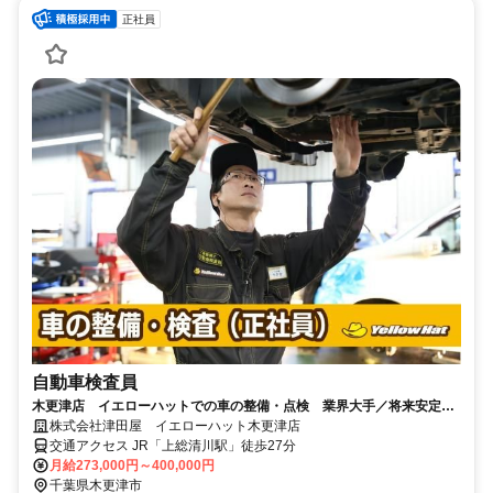
正社員
自動車検査員
木更津店 イエローハットでの車の整備・点検 業界大手／将来安定／
未経験から資格取得など働く環境◎
株式会社津田屋 イエローハット木更津店
交通アクセス JR「上総清川駅」徒歩27分
月給273,000円～400,000円
千葉県木更津市