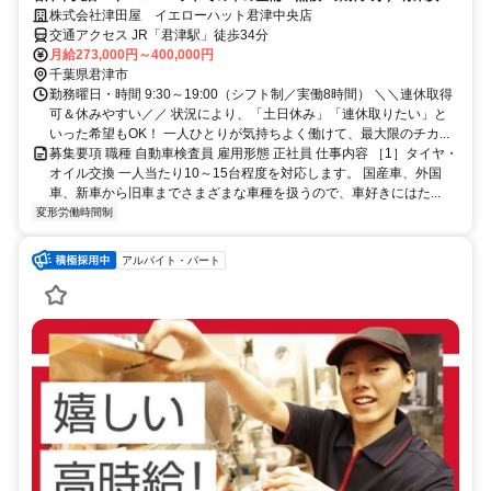
／未経験から資格取得など働く環境◎
株式会社津田屋 イエローハット君津中央店
交通アクセス JR「君津駅」徒歩34分
月給273,000円～400,000円
千葉県君津市
勤務曜日・時間 9:30～19:00（シフト制／実働8時間） ＼＼連休取得
可＆休みやすい／／ 状況により、「土日休み」「連休取りたい」と
いった希望もOK！ 一人ひとりが気持ちよく働けて、最大限のチカ...
募集要項 職種 自動車検査員 雇用形態 正社員 仕事内容 ［1］タイヤ・
オイル交換 一人当たり10～15台程度を対応します。 国産車、外国
車、新車から旧車までさまざまな車種を扱うので、車好きにはた...
変形労働時間制
アルバイト・パート