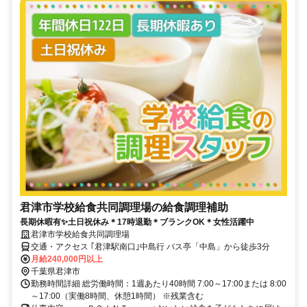
君津市学校給食共同調理場の給食調理補助
長期休暇有✨土日祝休み＊17時退勤＊ブランクOK＊女性活躍中
君津市学校給食共同調理場
交通・アクセス ｢君津駅南口｣中島行 バス亭「中島」から徒歩3分
月給240,000円以上
千葉県君津市
勤務時間詳細 総労働時間：1週あたり40時間 7:00～17:00または 8:00
～17:00（実働8時間、休憩1時間） ※残業含む