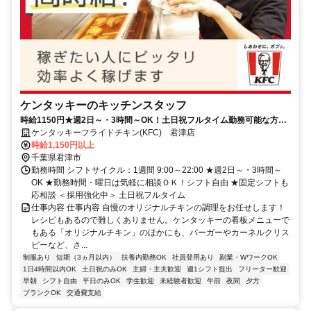
ケンタッキーのキッチンスタッフ
時給1150円★週2日～・3時間～OK！土日祝フルタイム勤務可能な方大
歓迎♪
ケンタッキーフライドチキン(KFC) 君津店
時給1,150円以上
千葉県君津市
勤務時間 シフトサイクル：1週間 9:00～22:00 ★週2日～・3時間～
OK ★勤務時間・曜日は気軽に相談ＯＫ！シフト自由 ★固定シフトも
応相談 ＜採用強化中＞ 土日祝フルタイム
仕事内容 仕事内容 自慢のオリジナルチキンの調理をお任せします！
レシピもあるので難しくありません。ケンタッキーの看板メニューで
もある「オリジナルチキン」のほかにも、バーガーやカーネルクリス
ピーなど、さ...
制服あり
短期（3ヵ月以内）
扶養内勤務OK
社員登用あり
副業・WワークOK
1日4時間以内OK
土日祝のみOK
主婦・主夫歓迎
週1シフト提出
フリーター歓迎
早朝
シフト自由
平日のみOK
学生歓迎
未経験者歓迎
午前
夜間
夕方
ブランクOK
交通費支給