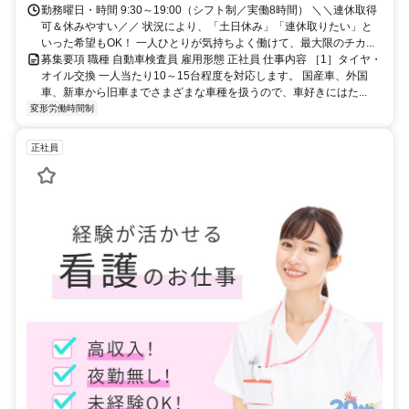
勤務曜日・時間 9:30～19:00（シフト制／実働8時間） ＼＼連休取得
可＆休みやすい／／ 状況により、「土日休み」「連休取りたい」と
いった希望もOK！ 一人ひとりが気持ちよく働けて、最大限のチカ...
募集要項 職種 自動車検査員 雇用形態 正社員 仕事内容 ［1］タイヤ・
オイル交換 一人当たり10～15台程度を対応します。 国産車、外国
車、新車から旧車までさまざまな車種を扱うので、車好きにはた...
変形労働時間制
正社員