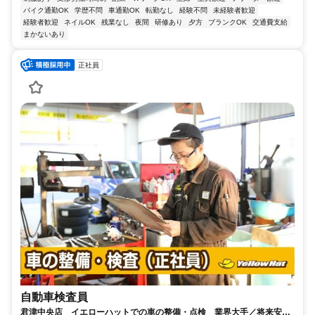
バイク通勤OK
学歴不問
車通勤OK
転勤なし
経験不問
未経験者歓迎
経験者歓迎
ネイルOK
残業なし
夜間
研修あり
夕方
ブランクOK
交通費支給
まかないあり
正社員
自動車検査員
君津中央店 イエローハットでの車の整備・点検 業界大手／将来安定