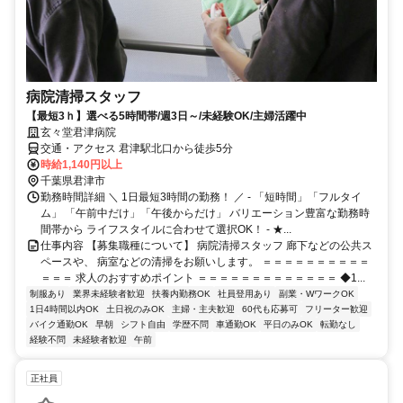
病院清掃スタッフ
【最短3ｈ】選べる5時間帯/週3日～/未経験OK/主婦活躍中
玄々堂君津病院
交通・アクセス 君津駅北口から徒歩5分
時給1,140円以上
千葉県君津市
勤務時間詳細 ＼ 1日最短3時間の勤務！ ／ - 「短時間」「フルタイ
ム」 「午前中だけ」「午後からだけ」 バリエーション豊富な勤務時
間帯から ライフスタイルに合わせて選択OK！ - ★...
仕事内容 【募集職種について】 病院清掃スタッフ 廊下などの公共ス
ペースや、 病室などの清掃をお願いします。 ＝＝＝＝＝＝＝＝＝＝
＝＝＝ 求人のおすすめポイント ＝＝＝＝＝＝＝＝＝＝＝＝＝ ◆1...
制服あり
業界未経験者歓迎
扶養内勤務OK
社員登用あり
副業・WワークOK
1日4時間以内OK
土日祝のみOK
主婦・主夫歓迎
60代も応募可
フリーター歓迎
バイク通勤OK
早朝
シフト自由
学歴不問
車通勤OK
平日のみOK
転勤なし
経験不問
未経験者歓迎
午前
正社員