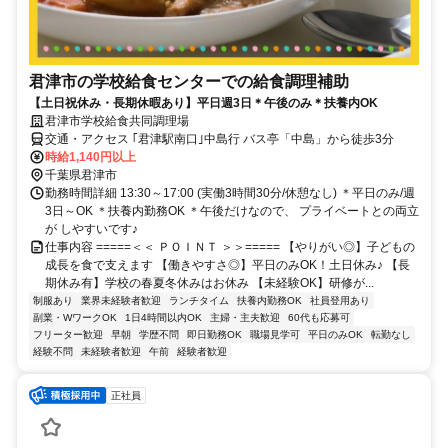
君津市の学校給食センターでの給食調理補助
【土日祝休み・長期休暇あり】平日週3日＊午後のみ＊扶養内OK
君津市学校給食共同調理場
交通・アクセス ｢君津駅南口｣中島行 バス亭「中島」から徒歩3分
時給1,140円以上
千葉県君津市
勤務時間詳細 13:30～17:00 (実働3時間30分/休憩なし) ＊平日のみ/週
3日～OK ＊扶養内勤務OK ＊午後だけなので、 プライベートとの両立
が しやすいです♪
仕事内容 =====＜＜ ＰＯＩＮＴ ＞＞===== 【やりがい◎】子どもの
成長を食で支えます 【働きやすさ◎】平日のみOK！土日休み♪ 【長
期休み有】学校の春夏冬休みはお休み 【未経験OK】研修が...
制服あり
業界未経験者歓迎
ランチタイム
扶養内勤務OK
社員登用あり
副業・WワークOK
1日4時間以内OK
主婦・主夫歓迎
60代も応募可
フリーター歓迎
早朝
学歴不問
即日勤務OK
職場見学可
平日のみOK
転勤なし
経験不問
未経験者歓迎
午前
経験者歓迎
正社員