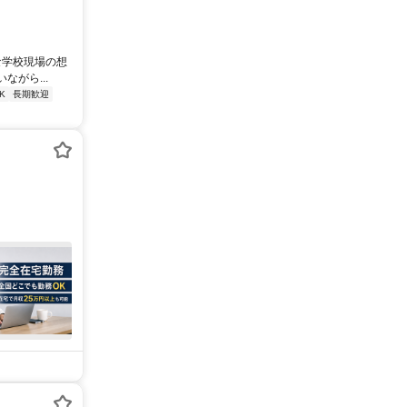
な学校現場の想
がら...
K
長期歓迎