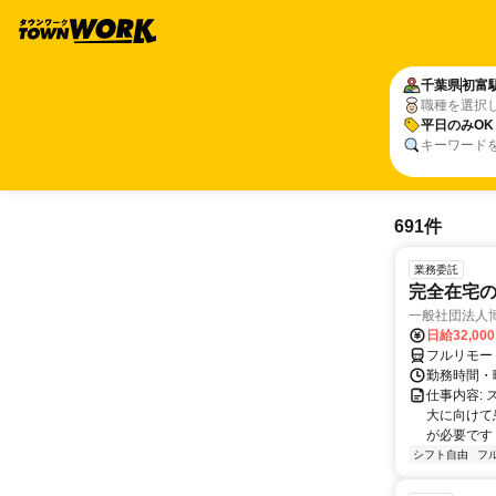
千葉県
初富
職種を選択
平日のみOK
キーワード
691件
業務委託
完全在宅
一般社団法人
日給32,00
フルリモー
勤務時間・曜
仕事内容:
大に向けて
が必要です！
シフト自由
フ