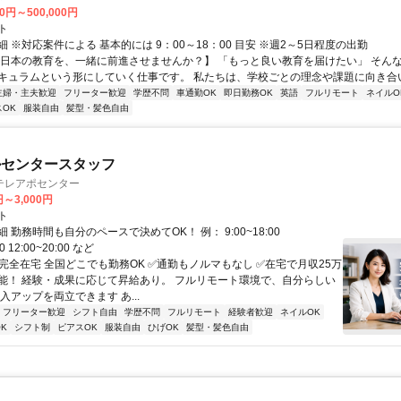
00円～500,000円
ト
 ※対応案件による 基本的には 9：00～18：00 目安 ※週2～5日程度の出勤
【日本の教育を、一緒に前進させませんか？】 「もっと良い教育を届けたい」 そん
キュラムという形にしていく仕事です。 私たちは、学校ごとの理念や課題に向き合いな
主婦・主夫歓迎
フリーター歓迎
学歴不問
車通勤OK
即日勤務OK
英語
フルリモート
ネイルO
OK
服装自由
髪型・髪色自由
ルセンタースタッフ
テレアポセンター
円～3,000円
ト
 勤務時間も自分のペースで決めてOK！ 例： 9:00~18:00
00 12:00~20:00 など
✅完全在宅 全国どこでも勤務OK ✅通勤もノルマもなし ✅在宅で月収25万
能！ 経験・成果に応じて昇給あり。 フルリモート環境で、自分らしい
入アップを両立できます あ...
フリーター歓迎
シフト自由
学歴不問
フルリモート
経験者歓迎
ネイルOK
K
シフト制
ピアスOK
服装自由
ひげOK
髪型・髪色自由