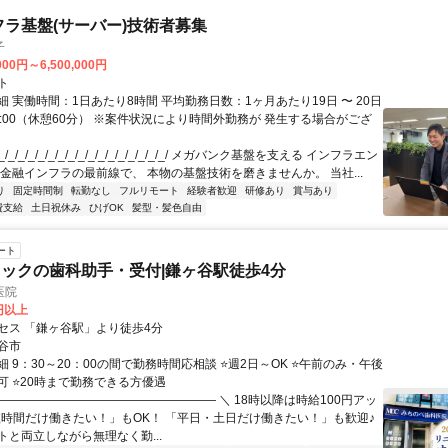
フラ基盤(サーバー)技術者募集
子
000円～6,500,000円
ト
 実働時間：1日あたり8時間 平均勤務日数：1ヶ月あたり19日 〜 20日
18:00（休憩60分） ※案件状況により時間外勤務が 発生する場合がござ
/_/_/_/_/_/_/_/_/_/_/_/_/_/_/_/_/ メガバンク基盤を支える インフラエン
 金融インフラの最前線で、 本物の基盤技術を磨きませんか。 当社...
り
固定時間制
転勤なし
フルリモート
経験者歓迎
研修あり
賞与あり
費支給
土日祝休み
ひげOK
髪型・髪色自由
ート
ックの歯科助手・受付|鎌ヶ谷駅徒歩4分
医院
0円以上
セス 「鎌ヶ谷駅」より徒歩4分
谷市
 9：30～20：00の間で勤務時間応相談 ⭐週2日～OK ⭐午前のみ・午後
可 ⭐20時まで勤務できる方優遇
――――――――――――――――――― ＼ 18時以降は時給100円アッ
「短時間だけ働きたい！」もOK！ 「平日・土日だけ働きたい！」も歓迎♪
トと両立しながら無理なく勤...