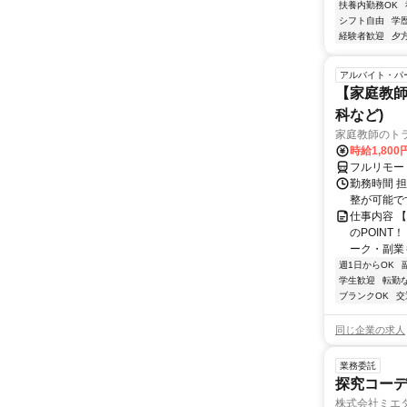
扶養内勤務OK
シフト自由
学
経験者歓迎
夕
アルバイト・パ
【家庭教師
科など)
家庭教師のト
時給1,800
フルリモー
勤務時間 
整が可能で
仕事内容 
のPOINT
ーク・副業も
週1日からOK
学生歓迎
転勤
ブランクOK
交
同じ企業の求人
業務委託
探究コー
株式会社ミエ