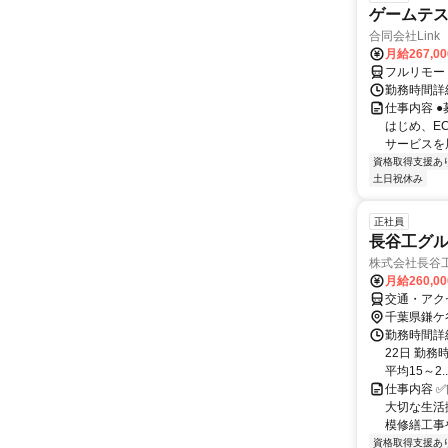
ゲームテ
合同会社Link
月給267,0
フルリモー
勤務時間詳細
仕事内容 
はじめ、E
サービスを展
資格取得支援あ
土日祝休み
正社員
長谷工グ
株式会社長谷
月給260,0
交通・アク
千葉県鎌ケ
勤務時間詳
22日 勤務時
平均15～2..
仕事内容 
大切な生活
模修繕工事
資格取得支援あ