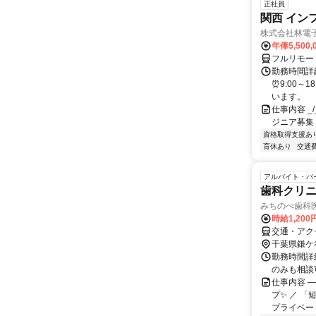
正社員
関西 イン
株式会社林電
年俸5,500,
フルリモー
勤務時間詳細
⏰9:00～
います。
仕事内容 _/_
ジニア募集
資格取得支援あ
育休あり
交通
アルバイト・パ
歯科クリニ
みちのべ歯科
時給1,20
交通・アク
千葉県鎌ケ
勤務時間詳細
のみも相談
仕事内容 
プ✨ ／ 
プライベー