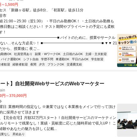
円～1,500円
セス 「新鎌ヶ谷駅」徒歩8分、「初富駅」徒歩11分
谷市
 21:00～25:30（翌1:30） ・平日のみ勤務OK！ ・土日祝のみ勤務も
勤務日数はご相談ください！ テスト期間やプライベートの予定にも柔軟
す！
■━━━━━━━━━━━━━━━━■ バイトのために、授業やサークル
くない…そんな方必見✨！ ■━━━━━━━━━━━━━━━━■ ▼▼ 21
から、授業後に 夜ご...
内勤務OK
社員登用あり
副業・WワークOK
土日祝のみOK
主婦・主夫歓迎
バイク通勤OK
シフト自由
学歴不問
車通勤OK
平日のみOK
学生歓迎
験者歓迎
経験者歓迎
夜間
夕方
ブランクOK
交通費支給
ート】自社開発WebサービスのWebマーケター
ain
00円～370,000円
ト
曜日: 業務時間の指定なし ※兼業ではなく本業務をメインで行って頂け
的に採用させて頂きます
 ＼ 【完全在宅】月額32万円スタート！自社開発サービスのマーケティン
フルリモートで残業なし！業績・貢献度に応じた随時昇給で収入UP！ こ
経験やあなたの魅力を詳しく記載...
残業なし
昇給あり