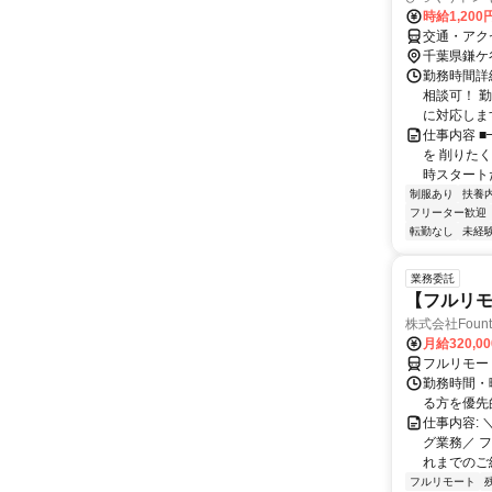
時給1,200
交通・アク
千葉県鎌ケ
勤務時間詳細
相談可！ 
に対応しま
仕事内容 
を 削りた
時スタートだ
制服あり
扶養
フリーター歓迎
転勤なし
未経
業務委託
【フルリモ
株式会社Fount
月給320,0
フルリモー
勤務時間・
る方を優先
仕事内容:
グ業務／ 
れまでのご
フルリモート