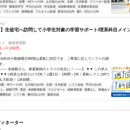
社員登用あり
副業・WワークOK
土日祝のみOK
主婦・主夫歓迎
フリーター歓迎
歴不問
職場見学可
平日のみOK
学生歓迎
未経験者歓迎
交通費全額支給
方
ブランクOK
長期歓迎
フルタイム歓迎
駅近5分以内
週2・3日からOK
ート
】生徒宅へ訪問して小学生対象の学習サポート/理系科目メイン
ライ 教師管理部
円～17,200円
ト
担当科目や勤務曜日/時間は柔軟に対応でき、ご希望に応じてシフトの調
す。
【―― 未経験から、家庭教師のトライの先生に！ ――】 ▼▼ この求人
！ ▼▼ □得意な科目だけでOK！ □週1日・1時間～OK！柔軟シフト □Wワ
大歓迎！ □未経験...
副業・WワークOK
土日祝のみOK
主婦・主夫歓迎
シフト自由
平日のみOK
なし
経験不問
英語
未経験者歓迎
フルリモート
経験者歓迎
残業なし
研修あり
通費支給
シフト制
週4日以上OK
服装自由
ディネーター
タ