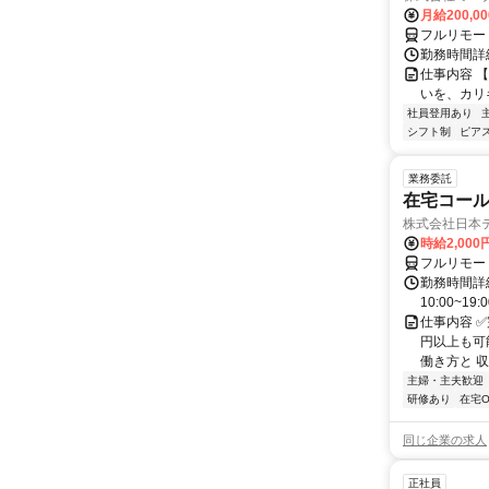
月給200,0
フルリモー
勤務時間詳細
仕事内容 
いを、カリ
社員登用あり
シフト制
ピアス
業務委託
在宅コー
株式会社日本
時給2,000
フルリモー
勤務時間詳細
10:00~19:
仕事内容 
円以上も可
働き方と 収
主婦・主夫歓迎
研修あり
在宅O
同じ企業の求人
正社員