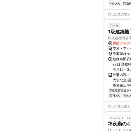
育休あり
交通
同じ企業の求人
正社員
1級建築施
株式会社長谷
月給300,0
交通・アク
千葉県鎌ケ
勤務時間詳
22日 勤務時
平均15～2..
仕事内容 
大切な生活
模修繕工事
資格取得支援あ
賞与あり
育休
同じ企業の求人
アルバイト・パ
準夜勤の
びっくりドン