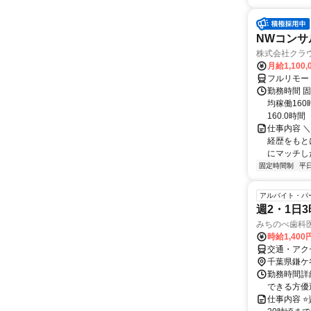
NWコンサ
株式会社クラ
月給1,100,
フルリモー
勤務時間 固
均稼働16
160.0時間
仕事内容 
経歴をもと
にマッチし
固定時間制
平
アルバイト・パ
週2・1日
みちのべ歯科
時給1,40
交通・アク
千葉県鎌ケ
勤務時間詳細
できる方優
仕事内容 ⭐