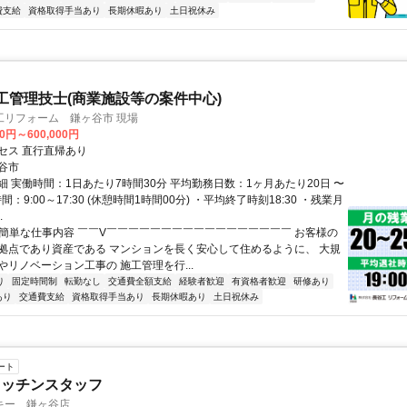
費支給
資格取得手当あり
長期休暇あり
土日祝休み
工管理技士(商業施設等の案件中心)
工リフォーム 鎌ヶ谷市 現場
00円～600,000円
セス 直行直帰あり
谷市
細 実働時間：1日あたり7時間30分 平均勤務日数：1ヶ月あたり20日 〜
間：9:00～17:30 (休憩時間1時間00分) ・平均終了時刻18:30 ・残業月
.
✅簡単な仕事内容 ￣￣V￣￣￣￣￣￣￣￣￣￣￣￣￣￣￣￣￣ お客様の
拠点であり資産である マンションを長く安心して住めるように、 大規
やリノベーション工事の 施工管理を行...
り
固定時間制
転勤なし
交通費全額支給
経験者歓迎
有資格者歓迎
研修あり
あり
交通費支給
資格取得手当あり
長期休暇あり
土日祝休み
ート
キッチンスタッフ
キー 鎌ヶ谷店