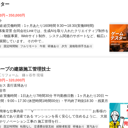
スター
00円～350,000円
ト
 総労働時間：1ヶ月あたり160時間 9:30〜18:30(実働8時間)
●募集背景 合同会社Linkでは、生成AIを取り入れたクリエイティブ制作を
C・物販事業、Webサイト制作、システム関連のサポートなど、幅広い
開しています。 その中で...
り
固定時間制
フルリモート
午前
研修あり
夕方
資格取得手当あり
ループの建築施工管理技士
工リフォーム 鎌ヶ谷市 現場
00円～320,000円
セス 直行直帰あり
谷市
細 実働時間：1日あたり7時間30分 平均勤務日数：1ヶ月あたり20日 〜
間：9:00～17:30 (休憩時間1時間00分) ・平均終了時刻18:30 ・残業月
.
✅簡単な仕事内容 ￣￣V￣￣￣￣￣￣￣￣￣￣￣￣￣￣￣￣￣ お客様の
拠点であり資産である マンションを長く安心して住めるように、 大規
やリノベーション工事の 施工管理を行...
り
固定時間制
転勤なし
交通費全額支給
経験者歓迎
研修あり
賞与あり