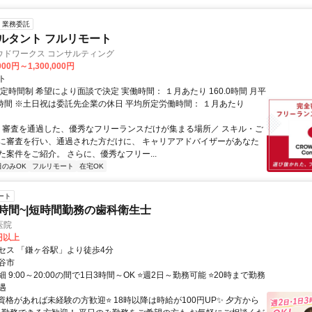
業務委託
ルタント フルリモート
ウドワークス コンサルティング
000円～1,300,000円
ト
定時間制 希望により面談で決定 実働時間： １月あたり 160.0時間 月平
0時間 ※土日祝は委託先企業の休日 平均所定労働時間： １月あたり
＼ 審査を通過した、優秀なフリーランスだけが集まる場所／ スキル・ご
に審査を行い、通過された方だけに、 キャリアアドバイザーがあなた
た案件をご紹介。 さらに、優秀なフリー...
日のみOK
フルリモート
在宅OK
ート
3時間~|短時間勤務の歯科衛生士
医院
0円以上
セス 「鎌ヶ谷駅」より徒歩4分
谷市
 9:00～20:00の間で1日3時間～OK ⭐週2日～勤務可能 ⭐20時まで勤務
遇
資格があれば未経験の方歓迎⭐ 18時以降は時給が100円UP✨ 夕方から