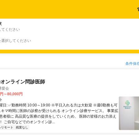
駅
してください
を選択してください
条件保
のオンライン問診医師
博愛会
0円～80,000円
ト
日: ✅勤務時間 10:00～19:00 ※平日入れる方は大歓迎 ※週0勤務も可
 スキマ時間に医師の診察が受けられる オンライン診療サービス。 事業拡
患者様に 高品質な医療の提供をしていくため、 医師の皆様のお力添え
 ご自宅などでのオンライン診...
ルリモート
残業なし