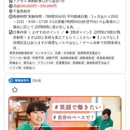
アクセス 南柏駅東口から徒歩7分
月給280,000円～350,000円
千葉県柏市
勤務時間 実働時間：7時間50分/日 平均勤務日数：1ヶ月あたり20日
～22日 ・8:00～17:00 ※1日実働7時間50分(休憩70分) ※お客様のご
都合に応じて 訪問時間に差が生じる為、 ...
仕事内容 ＼ おすすめポイント ／ ◆【既存メイン】 訪問先の9割が既
存顧客！まずは顔と名前を覚えてもらうことから♪ ◆【ノルマなし】
目標設定はありますが過度なノルマはなし！チーム全体で目標達成を
目...
業界未経験者歓迎
ランチタイム
主婦・主夫歓迎
資格取得支援あり
フリーター歓迎
学歴不問
経験不問
未経験者歓迎
経験者歓迎
有資格者歓迎
研修あり
賞与あり
ブランクOK
交通費支給
長期歓迎
資格取得手当あり
シフト制
社割あり
正社員