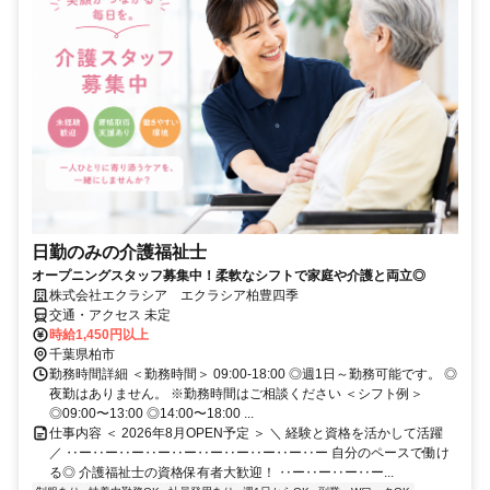
日勤のみの介護福祉士
オープニングスタッフ募集中！柔軟なシフトで家庭や介護と両立◎
株式会社エクラシア エクラシア柏豊四季
交通・アクセス 未定
時給1,450円以上
千葉県柏市
勤務時間詳細 ＜勤務時間＞ 09:00-18:00 ◎週1日～勤務可能です。 ◎
夜勤はありません。 ※勤務時間はご相談ください ＜シフト例＞
◎09:00〜13:00 ◎14:00〜18:00 ...
仕事内容 ＜ 2026年8月OPEN予定 ＞ ＼ 経験と資格を活かして活躍
／ ‥ー‥ー‥ー‥ー‥ー‥ー‥ー‥ー‥ー‥ー 自分のペースで働け
る◎ 介護福祉士の資格保有者大歓迎！ ‥ー‥ー‥ー‥ー...