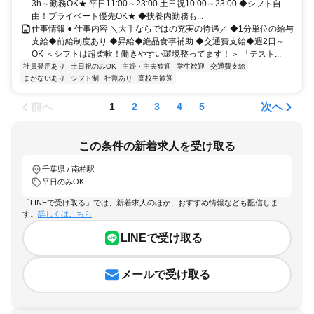
3h～勤務OK★ 平日11:00～23:00 土日祝10:00～23:00 ◆シフト自
由！プライベート優先OK★ ◆扶養内勤務も...
仕事情報 ● 仕事内容 ＼大手ならではの充実の待遇／ ◆1分単位の給与
支給◆前給制度あり ◆昇給◆絶品食事補助 ◆交通費支給◆週2日～
OK ＜シフトは超柔軟！働きやすい環境整ってます！＞ 「テスト...
社員登用あり
土日祝のみOK
主婦・主夫歓迎
学生歓迎
交通費支給
まかないあり
シフト制
社割あり
高校生歓迎
前へ
次へ
1
2
3
4
5
この条件の新着求人を受け取る
千葉県 / 南柏駅
平日のみOK
「LINEで受け取る」では、新着求人のほか、おすすめ情報なども配信しま
す。
詳しくはこちら
LINEで受け取る
メールで受け取る