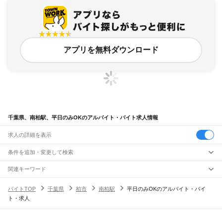
アプリを無料ダウンロード
千葉県、南柏駅、平日のみOKのアルバイト・バイト求人情報
求人の詳細を表示
条件を追加・変更して検索
市区町村を追加・変更
関連キーワード
完全在宅ワーク 全国
シール貼り 在宅
現在地周辺
ガチャガチャ
犬カフェ
千葉県
駅を追加・変更
バイトTOP
千葉県
柏市
南柏駅
平日のみOKのアルバイト・バイ
千葉県
すべて
ト・求人
千葉市
すべて
職種を追加・変更
JR武蔵野線
中央区
花見川区
稲毛区
若葉区
緑区
美浜区
南流山駅
新松戸駅
新八柱駅
東松戸駅
市川大野駅
船橋法典駅
西船橋駅
飲食・フードサービス
銚子市
市川市
船橋市
館山市
木更津市
松戸市
野田市
茂原市
成田市
佐倉市
東金市
特徴を追加・変更