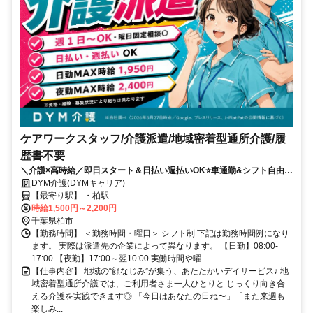
ケアワークスタッフ/介護派遣/地域密着型通所介護/履
歴書不要
＼介護×高時給／即日スタート＆日払い週払いOK⭐️車通勤&シフト自由⭐️
直接雇用サポート✨
DYM介護(DYMキャリア)
【最寄り駅】 ・柏駅
時給1,500円～2,200円
千葉県柏市
【勤務時間】 ＜勤務時間・曜日＞ シフト制 下記は勤務時間例になり
ます。 実際は派遣先の企業によって異なります。 【日勤】08:00-
17:00 【夜勤】17:00～翌10:00 実働時間や曜...
【仕事内容】 地域の“顔なじみ”が集う、あたたかいデイサービス♪ 地
域密着型通所介護では、ご利用者さま一人ひとりと じっくり向き合
える介護を実践できます◎ 「今日はあなたの日ね〜」「また来週も
楽しみ...