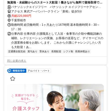
無資格・未経験からのスタート大歓迎！働きながら無料で資格取得でき
ます！正社員への登用制度もあります。充実した研修制度であなたのキ
パナソニックエイジフリー パナソニック エイジフリーケアセンタ
ャリアアップを応援します！
ー柏豊住・デイサービス
アクセス 東武ア―バンパ―クライン「新柏」徒歩5分
月給220,980円
千葉県柏市
勤務時間 総労働時間：1ヶ月あたり167時間 基本勤務時間 8：30～
17：30
仕事内容 仕事内容 介護職員として入浴・食事等の介助や機能訓練の
補助、レクリエーションの実施、お客様の送迎など、デイサービスの
介護業務全般をお願いします。 これから介護にチャレンジしたい方
も大歓迎！あ...
交通費全額支給
賞与あり
育休あり
長期歓迎
シフト制
長期休暇あり
同じ企業の求人
アルバイト・パート