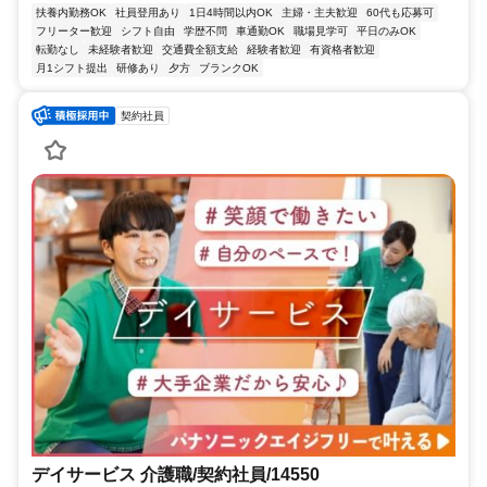
扶養内勤務OK
社員登用あり
1日4時間以内OK
主婦・主夫歓迎
60代も応募可
フリーター歓迎
シフト自由
学歴不問
車通勤OK
職場見学可
平日のみOK
転勤なし
未経験者歓迎
交通費全額支給
経験者歓迎
有資格者歓迎
月1シフト提出
研修あり
夕方
ブランクOK
契約社員
デイサービス 介護職/契約社員/14550