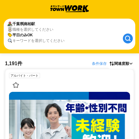
千葉県
南柏駅
職種を選択してください
平日のみOK
キーワードを選択してください
1,191件
条件保存
関連度順
アルバイト・パート