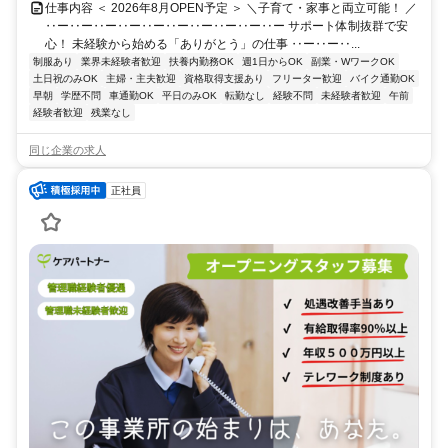
仕事内容 ＜ 2026年8月OPEN予定 ＞ ＼子育て・家事と両立可能！ ／
‥ー‥ー‥ー‥ー‥ー‥ー‥ー‥ー‥ー‥ー サポート体制抜群で安
心！ 未経験から始める「ありがとう」の仕事 ‥ー‥ー‥...
制服あり
業界未経験者歓迎
扶養内勤務OK
週1日からOK
副業・WワークOK
土日祝のみOK
主婦・主夫歓迎
資格取得支援あり
フリーター歓迎
バイク通勤OK
早朝
学歴不問
車通勤OK
平日のみOK
転勤なし
経験不問
未経験者歓迎
午前
経験者歓迎
残業なし
同じ企業の求人
正社員