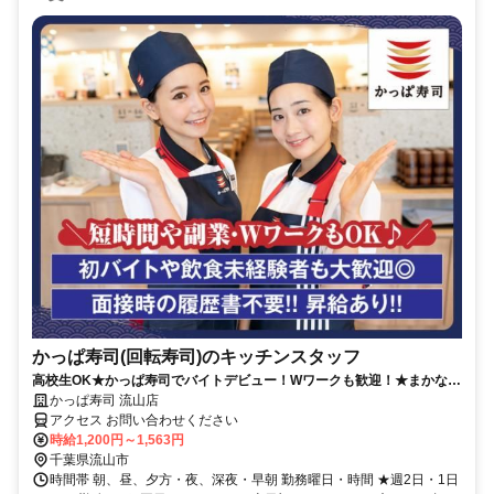
かっぱ寿司(回転寿司)のキッチンスタッフ
高校生OK★かっぱ寿司でバイトデビュー！Wワークも歓迎！★まかない
有★短時間OK★履歴書不要
かっぱ寿司 流山店
アクセス お問い合わせください
時給1,200円～1,563円
千葉県流山市
時間帯 朝、昼、夕方・夜、深夜・早朝 勤務曜日・時間 ★週2日・1日