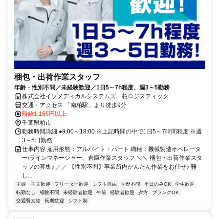
梱包・出荷作業スタッフ
年齢・性別不問／未経験歓迎／1日5～7h程度、週3～5勤務
株式会社イソメディカルシステムズ 柏ロジスティック
交通・アクセス 「南柏駅」より徒歩9分
時給1,155円以上
千葉県柏市
勤務時間詳細 ●9:00～18:00 ※上記時間の中で1日5～7時間程度 ※週
3～5日勤務
仕事内容 雇用形態：アルバイト・パート 職種：機械製造オペレータ
ー/ラインマネージャー、倉庫作業スタッフ ＼＼ 梱包・出荷作業スタ
ッフの募集♪ ／／ 【性別不問】事業所内かんたん作業をお任せ♪ 難
し...
主婦・主夫歓迎
フリーター歓迎
シフト自由
学歴不問
平日のみOK
学生歓迎
転勤なし
経験不問
未経験者歓迎
午前
経験者歓迎
夕方
ブランクOK
交通費支給
長期歓迎
シフト制