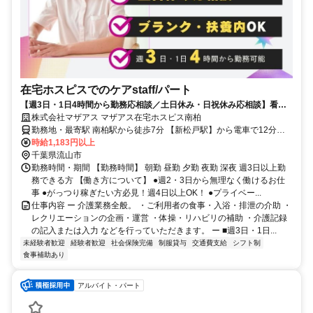
在宅ホスピスでのケアstaff/パート
【週3日・1日4時間から勤務応相談／土日休み・日祝休み応相談】看取
りスキルを深め、専門性を発揮。
株式会社マザアス マザアス在宅ホスピス南柏
勤務地・最寄駅 南柏駅から徒歩7分 【新松戸駅】から電車で12分
【柏駅】から徒歩48分
時給1,183円以上
千葉県流山市
勤務時間・期間 【勤務時間】 朝勤 昼勤 夕勤 夜勤 深夜 週3日以上勤
務できる方 【働き方について】 ●週2・3日から無理なく働けるお仕
事 ●がっつり稼ぎたい方必見！週4日以上OK！ ●プライベー...
仕事内容 ー 介護業務全般。 ・ご利用者の食事・入浴・排泄の介助 ・
レクリエーションの企画・運営 ・体操・リハビリの補助 ・介護記録
の記入または入力 などを行っていただきます。 ー ■週3日・1日...
未経験者歓迎
経験者歓迎
社会保険完備
制服貸与
交通費支給
シフト制
食事補助あり
アルバイト・パート