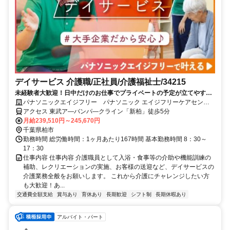
デイサービス 介護職/正社員/介護福祉士/34215
未経験者大歓迎！日中だけのお仕事でプライベートの予定が立てやすい
ですよ！入社時の研修や介護技術、知識向上のコンテンツも多数ありス
パナソニックエイジフリー パナソニック エイジフリーケアセンタ
キルアップ可能◎
ー柏豊住・デイサービス
アクセス 東武ア―バンパ―クライン「新柏」徒歩5分
月給239,510円～245,670円
千葉県柏市
勤務時間 総労働時間：1ヶ月あたり167時間 基本勤務時間 8：30～
17：30
仕事内容 仕事内容 介護職員として入浴・食事等の介助や機能訓練の
補助、レクリエーションの実施、お客様の送迎など、デイサービスの
介護業務全般をお願いします。 これから介護にチャレンジしたい方
も大歓迎！あ...
交通費全額支給
賞与あり
育休あり
長期歓迎
シフト制
長期休暇あり
アルバイト・パート