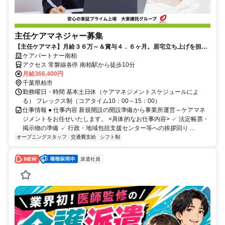
主任ケアマネジャー募集
【主任ケアマネ】月給３６万～＆賞与４．６ヶ月。居宅立ち上げを担う
即戦力リーダー
ケアパートナー南柏
アクセス 常磐線各停 南柏駅から徒歩10分
月給366,400円
千葉県柏市
勤務曜日・時間 基本土日休（ケアマネジメントスケジュールによ
る） フレックス制（コアタイム10：00～15：00）
仕事情報 ● 仕事内容 新規開設の開設準備から事業所運営～ケアマネ
ジメントをお任せいたします。 <具体的なお仕事内容> ✓ 法定帳票・
掲示物の準備 ✓ 行政・地域包括支援センター等への挨拶回り ...
オープニングスタッフ
交通費支給
シフト制
派遣社員