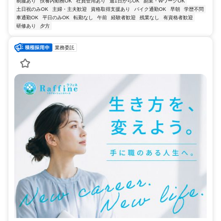
制服あり
扶養内勤務OK
社員登用あり
週1日からOK
副業・WワークOK
土日祝のみOK
主婦・主夫歓迎
資格取得支援あり
バイク通勤OK
早朝
学歴不問
車通勤OK
平日のみOK
転勤なし
午前
経験者歓迎
残業なし
有資格者歓迎
研修あり
夕方
業務委託