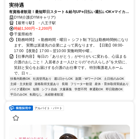
実待遇
有資格者歓迎！最短即日スタート＆給与UP⭐️日払い週払いOK⭐️マイカー
通勤可＆希望シフト柔軟対応✨
DYM介護(DYMキャリア)
【最寄り駅】 ・八王子駅
時給1,500円～2,200円
千葉県柏市
【勤務時間】 ＜勤務時間・曜日＞ シフト制 下記は勤務時間例になり
ます。 実際は派遣先の企業によって異なります。 【日勤】08:00-
17:00 【夜勤】17:00～翌10:00 実働時間や曜...
【仕事内容】 毎日の「ありがとう」がやりがいに変わる、心温まる
介護のおしごと！ 入居者さま一人ひとりの“その人らしさ”を大切に、
笑顔と安心をお届けする介護のお仕事です。 特別養護老人ホーム
で、日々...
扶養内勤務OK
社員登用あり
週1日からOK
副業・WワークOK
土日祝のみOK
主婦・主夫歓迎
資格取得支援あり
長期
フリーター歓迎
産休・育休取得実績あり
バイク通勤OK
短期
シフト自由
大量募集
学歴不問
車通勤OK
即日勤務OK
平日のみOK
転勤なし
未経験者歓迎
アルバイト・パート