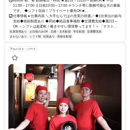
時間帯 朝、昼 勤務曜日・時間 ★週2日・1日2h～勤務OK★ 平日
11:00～17:00 土日祝10:00～17:00 ※ランチ帯に勤務可能な方の募集
です。 ◆シフト自由！プライベート優先OK★...
仕事情報 ● 仕事内容 ＼大手ならではの充実の待遇／ ◆1分単位の給与
支給◆前給制度あり ◆昇給◆絶品食事補助 ◆交通費支給◆週2日～
OK ＜シフトは超柔軟！働きやすい環境整ってます！＞ 「テスト...
社員登用あり
土日祝のみOK
主婦・主夫歓迎
学生歓迎
交通費支給
まかないあり
シフト制
社割あり
高校生歓迎
アルバイト・パート