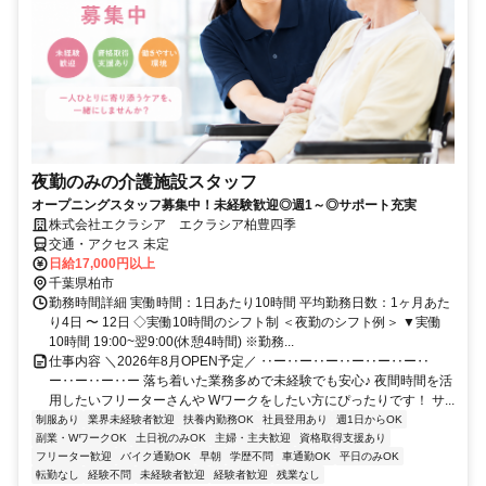
夜勤のみの介護施設スタッフ
オープニングスタッフ募集中！未経験歓迎◎週1～◎サポート充実
株式会社エクラシア エクラシア柏豊四季
交通・アクセス 未定
日給17,000円以上
千葉県柏市
勤務時間詳細 実働時間：1日あたり10時間 平均勤務日数：1ヶ月あた
り4日 〜 12日 ◇実働10時間のシフト制 ＜夜勤のシフト例＞ ▼実働
10時間 19:00~翌9:00(休憩4時間) ※勤務...
仕事内容 ＼2026年8月OPEN予定／ ‥ー‥ー‥ー‥ー‥ー‥ー‥
ー‥ー‥ー‥ー 落ち着いた業務多めで未経験でも安心♪ 夜間時間を活
用したいフリーターさんや Wワークをしたい方にぴったりです！ サ...
制服あり
業界未経験者歓迎
扶養内勤務OK
社員登用あり
週1日からOK
副業・WワークOK
土日祝のみOK
主婦・主夫歓迎
資格取得支援あり
フリーター歓迎
バイク通勤OK
早朝
学歴不問
車通勤OK
平日のみOK
転勤なし
経験不問
未経験者歓迎
経験者歓迎
残業なし