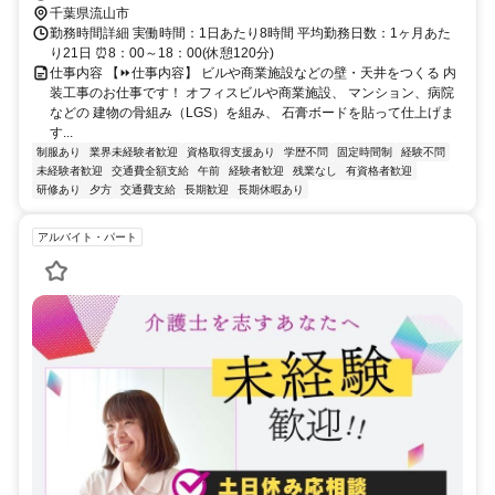
千葉県流山市
勤務時間詳細 実働時間：1日あたり8時間 平均勤務日数：1ヶ月あた
り21日 ⏰8：00～18：00(休憩120分)
仕事内容 【⏩仕事内容】 ビルや商業施設などの壁・天井をつくる 内
装工事のお仕事です！ オフィスビルや商業施設、 マンション、病院
などの 建物の骨組み（LGS）を組み、 石膏ボードを貼って仕上げま
す...
制服あり
業界未経験者歓迎
資格取得支援あり
学歴不問
固定時間制
経験不問
未経験者歓迎
交通費全額支給
午前
経験者歓迎
残業なし
有資格者歓迎
研修あり
夕方
交通費支給
長期歓迎
長期休暇あり
アルバイト・パート