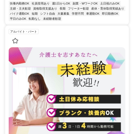
扶養内勤務OK
社員登用あり
週1日からOK
副業・WワークOK
土日祝のみOK
主婦・主夫歓迎
資格取得支援あり
長期
フリーター歓迎
産休・育休取得実績あり
バイク通勤OK
短期
シフト自由
大量募集
学歴不問
車通勤OK
即日勤務OK
平日のみOK
転勤なし
未経験者歓迎
アルバイト・パート