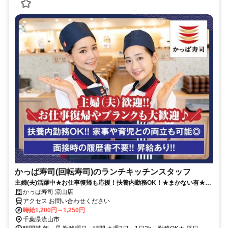
かっぱ寿司(回転寿司)のランチキッチンスタッフ
主婦(夫)活躍中★お仕事復帰も応援！扶養内勤務OK！★まかない有★短
時間OK★履歴書不要
かっぱ寿司 流山店
アクセス お問い合わせください
時給1,200円～1,250円
千葉県流山市