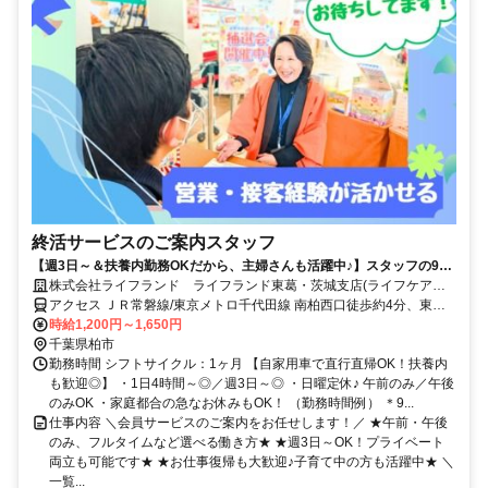
終活サービスのご案内スタッフ
【週3日～＆扶養内勤務OKだから、主婦さんも活躍中♪】スタッフの9割
が女性/子育てが落ち着いた方・社会復帰の方も大歓迎です◎/柔軟なシフ
株式会社ライフランド ライフランド東葛・茨城支店(ライフケア東
ト体制・しっかりとしたサポート体制充実で働きやすさもバツグン/フル
葛会堂)
アクセス ＪＲ常磐線/東京メトロ千代田線 南柏西口徒歩約4分、東武
タイム希望も大歓迎/マイカーでの直行直帰OK/営業・テレアポ・販売経
野田線〔アーバンパークライン〕 新柏東口徒歩約20分
時給1,200円～1,650円
験者は即戦力/正社員登用実績もあり◎
千葉県柏市
勤務時間 シフトサイクル：1ヶ月 【自家用車で直行直帰OK！扶養内
も歓迎◎】 ・1日4時間～◎／週3日～◎ ・日曜定休♪ 午前のみ／午後
のみOK ・家庭都合の急なお休みもOK！ （勤務時間例） ＊9...
仕事内容 ＼会員サービスのご案内をお任せします！／ ★午前・午後
のみ、フルタイムなど選べる働き方★ ★週3日～OK！プライベート
両立も可能です★ ★お仕事復帰も大歓迎♪子育て中の方も活躍中★ ＼
一覧...