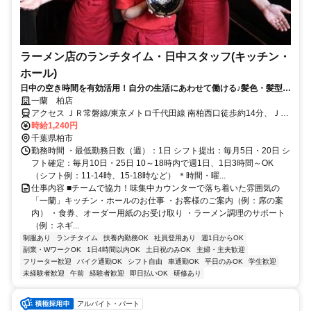
ラーメン店のランチタイム・日中スタッフ(キッチン・
ホール)
日中の空き時間を有効活用！自分の生活にあわせて働ける♪髪色・髪型自
由！履歴書不要＆オンライン面接可☆
一蘭 柏店
アクセス ＪＲ常磐線/東京メトロ千代田線 南柏西口徒歩約14分、ＪＲ
常磐線/東京メトロ千代田線 柏南口(西)徒歩約20分、東武野田線〔ア
時給1,240円
ーバンパークライン〕 柏南口(西)徒歩約20分 国道6号線沿い イオンモ
千葉県柏市
ール柏向かい★自家用車での通勤も可能です（駐車場あり）
勤務時間 ・最低勤務日数（週）：1日 シフト提出：毎月5日・20日 シ
フト確定：毎月10日・25日 10～18時内で週1日、1日3時間～OK
（シフト例：11-14時、15-18時など） ＊時間・曜...
仕事内容 ■チームで協力！味集中カウンターで落ち着いた雰囲気の
「一蘭」キッチン・ホールのお仕事 ・お客様のご案内（例：席の案
内） ・食券、オーダー用紙のお受け取り ・ラーメン調理のサポート
（例：ネギ...
制服あり
ランチタイム
扶養内勤務OK
社員登用あり
週1日からOK
副業・WワークOK
1日4時間以内OK
土日祝のみOK
主婦・主夫歓迎
フリーター歓迎
バイク通勤OK
シフト自由
車通勤OK
平日のみOK
学生歓迎
未経験者歓迎
午前
経験者歓迎
即日払いOK
研修あり
アルバイト・パート