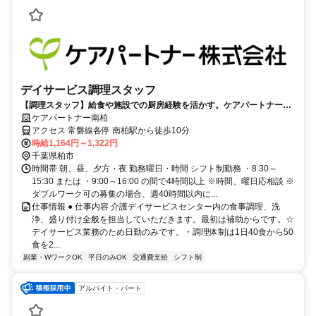
デイサービス調理スタッフ
【調理スタッフ】給食や施設での厨房経験を活かす。ケアパートナー南
柏で日勤のみの勤務
ケアパートナー南柏
アクセス 常磐線各停 南柏駅から徒歩10分
時給1,164円～1,322円
千葉県柏市
時間帯 朝、昼、夕方・夜 勤務曜日・時間 シフト制勤務 ・8:30～
15:30 または ・9:00～16:00 の間で4時間以上 ※時間、曜日応相談 ※
ダブルワーク可の募集の場合、週40時間以内に...
仕事情報 ● 仕事内容 介護デイサービスセンター内の食事調理、洗
浄、盛り付け全般を担当していただきます。最初は補助からです。☆
デイサービス業務のため日勤のみです。・調理体制は1日40食から50
食を2...
副業・WワークOK
平日のみOK
交通費支給
シフト制
アルバイト・パート