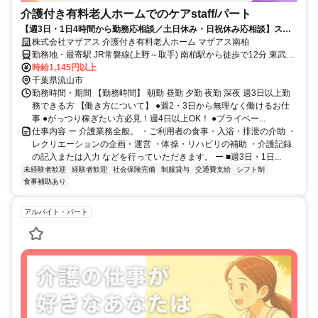
介護付き有料老人ホームでのケアstaff/パート
【週3日・1日4時間から勤務応相談／土日休み・日祝休み応相談】スタ
ッフ配置数は通常の倍！
株式会社マザアス 介護付き有料老人ホーム マザアス南柏
勤務地・最寄駅 JR常磐線(上野～取手) 南柏駅から徒歩で12分 東武野
田線 新柏駅から徒歩で19分 【柏駅】から3.6㎞ 【上野駅】から電車
時給1,145円以上
50分 【松戸駅】から電車25分
千葉県流山市
勤務時間・期間 【勤務時間】 朝勤 昼勤 夕勤 夜勤 深夜 週3日以上勤
務できる方 【働き方について】 ●週2・3日から無理なく働けるお仕
事 ●がっつり稼ぎたい方必見！週4日以上OK！ ●プライベー...
仕事内容 ー 介護業務全般。 ・ご利用者の食事・入浴・排泄の介助 ・
レクリエーションの企画・運営 ・体操・リハビリの補助 ・介護記録
の記入または入力 などを行っていただきます。 ー ■週3日・1日...
未経験者歓迎
経験者歓迎
社会保険完備
制服貸与
交通費支給
シフト制
食事補助あり
アルバイト・パート