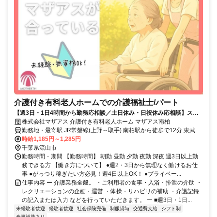
介護付き有料老人ホームでの介護福祉士/パート
【週3日・1日4時間から勤務応相談／土日休み・日祝休み応相談】スタ
ッフ配置数は通常の倍！
株式会社マザアス 介護付き有料老人ホーム マザアス南柏
勤務地・最寄駅 JR常磐線(上野～取手) 南柏駅から徒歩で12分 東武野
田線 新柏駅から徒歩で19分 【柏駅】から3.6㎞ 【上野駅】から電車
時給1,185円～1,285円
50分 【松戸駅】から電車25分
千葉県流山市
勤務時間・期間 【勤務時間】 朝勤 昼勤 夕勤 夜勤 深夜 週3日以上勤
務できる方 【働き方について】 ●週2・3日から無理なく働けるお仕
事 ●がっつり稼ぎたい方必見！週4日以上OK！ ●プライベー...
仕事内容 ー 介護業務全般。 ・ご利用者の食事・入浴・排泄の介助 ・
レクリエーションの企画・運営 ・体操・リハビリの補助 ・介護記録
の記入または入力 などを行っていただきます。 ー ■週3日・1日...
未経験者歓迎
経験者歓迎
社会保険完備
制服貸与
交通費支給
シフト制
食事補助あり