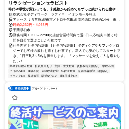
リラクゼーションセラピスト
時代や環境が変わっても、未経験から始めてもずっと続けられる癒やし
の仕事。手に職を身につけて、生き方を変えよう。
株式会社ボディワーク ラフィネ イオンモール柏店
アクセス ＪＲ常磐線/東京メトロ千代田線 南柏西口徒歩約14分、東武
野田線〔アーバンパークライン〕 柏南口(東)徒歩約18分、ＪＲ常磐
時給2,232円～4,068円
線/東京メトロ千代田線 柏南口(東)徒歩約18分 最寄駅：南柏駅
千葉県柏市
勤務時間 10:00～22:00の店舗営業時間内で週3日～応相談 ※働く時
間を自分で選ぶことが可能です
仕事内容 仕事内容詳細 【仕事内容詳細】 ボディケアやリフレクソロ
ジーでお客様の疲れを癒すお仕事です。新人でも安心してスタートで
き、1日平均3～5名を担当します。 「マッサージを覚えて人を癒やし
たい！...
業界未経験者歓迎
社員登用あり
主婦・主夫歓迎
資格取得支援あり
学歴不問
平日のみOK
経験不問
未経験者歓迎
経験者歓迎
有資格者歓迎
研修あり
ブランクOK
長期歓迎
駅近5分以内
週4日以上OK
アルバイト・パート