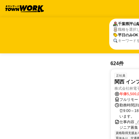
千葉県
千葉県
平山
平山
職種を選択
平日のみOK
平日のみOK
キーワード
624件
正社員
関西 イン
株式会社林電
年俸5,500,
フルリモー
勤務時間詳細
⏰9:00～
います。
仕事内容 _/_
ジニア募集
資格取得支援あ
育休あり
交通