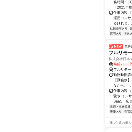
務時間： [
（2025年
仕事内容 
運用コンサ
るけれど、
社員登用あり
賞与あり
育休
業務
フルリモー
株式会社日本
時給2,000
フルリモー
勤務時間詳
【勤務例】 ・
ながら、 ...
仕事内容 
験や イン
SaaS・広
主婦・主夫歓迎
研修あり
在宅O
同じ企業の求人