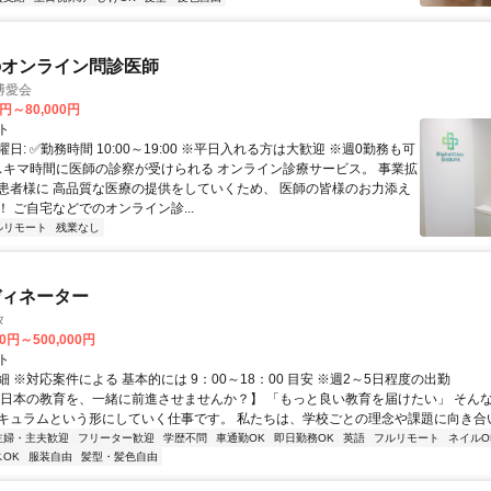
のオンライン問診医師
博愛会
0円～80,000円
ト
日: ✅勤務時間 10:00～19:00 ※平日入れる方は大歓迎 ※週0勤務も可
 スキマ時間に医師の診察が受けられる オンライン診療サービス。 事業拡
患者様に 高品質な医療の提供をしていくため、 医師の皆様のお力添え
 ご自宅などでのオンライン診...
ルリモート
残業なし
ディネーター
タ
00円～500,000円
ト
 ※対応案件による 基本的には 9：00～18：00 目安 ※週2～5日程度の出勤
【日本の教育を、一緒に前進させませんか？】 「もっと良い教育を届けたい」 そん
キュラムという形にしていく仕事です。 私たちは、学校ごとの理念や課題に向き合いな
主婦・主夫歓迎
フリーター歓迎
学歴不問
車通勤OK
即日勤務OK
英語
フルリモート
ネイルO
OK
服装自由
髪型・髪色自由