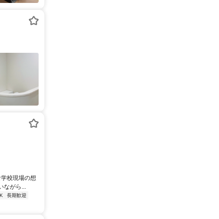
な学校現場の想
がら...
K
長期歓迎