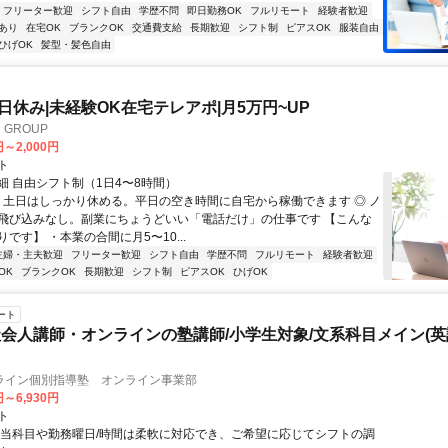
フリーター歓迎
シフト自由
学歴不問
即日勤務OK
フルリモート
経験者歓迎
あり
在宅OK
ブランクOK
交通費支給
長期歓迎
シフト制
ピアスOK
服装自由
ひげOK
髪型・髪色自由
土日休み|未経験OK在宅テレアポ|月5万円~UP
GROUP
円～2,000円
ト
細 自由シフト制（1日4〜8時間）
◎ 土日はしっかり休める。平日の空き時間に自宅から稼働できます ◎ ノ
飛び込みなし。副業にちょうどいい「電話だけ」の仕事です 【こんな
です】 ・本業の合間に月5〜10...
主婦・主夫歓迎
フリーター歓迎
シフト自由
学歴不問
フルリモート
経験者歓迎
OK
ブランクOK
長期歓迎
シフト制
ピアスOK
ひげOK
ート
会人講師・オンラインの塾講師/小学生対象/文系科目メイン(
ライン個別指導塾 オンライン事業部
円～6,930円
ト
担当科目や勤務曜日/時間は柔軟に対応でき、ご希望に応じてシフトの調