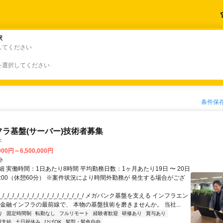
駅
駅
してください
を選択してください
条件保
フラ基盤(サーバー)技術者募集
子
000円～6,500,000円
ト
 実働時間：1日あたり8時間 平均勤務日数：1ヶ月あたり19日 〜 20日
18:00（休憩60分） ※案件状況により時間外勤務が 発生する場合がござ
/_/_/_/_/_/_/_/_/_/_/_/_/_/_/_/_/ メガバンク基盤を支える インフラエン
 金融インフラの最前線で、 本物の基盤技術を磨きませんか。 当社...
り
固定時間制
転勤なし
フルリモート
経験者歓迎
研修あり
賞与あり
費支給
土日祝休み
ひげOK
髪型・髪色自由