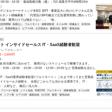
1] 09:30～18:30 ・最低勤務日数（週）：5日 残業月平均4時間19分
度）
【デジタルマーケティング本部】部門・事業拡大に向けたデジタル広告
ルタント積極募集！ 「代理店のBPO拠点で広告運用実務に携わってい
入稿・運用だけでは物足りない…」 「地...
固定時間制
転勤なし
フルリモート
経験者歓迎
ネイルOK
研修あり
在宅OK
あり
長期休暇あり
ピアスOK
土日祝休み
服装自由
髪型・髪色自由
委託
ト インサイドセールス IT・SaaS経験者歓迎
テレアポセンター
円～3,000円
ト
細 担当案件に合わせて、 無理のないスケジュールで稼働できます。
9:00～18:00 ・10:00～19:00 ・12:00～20:00 など 営業経験を活かし
＜IT・SaaS業界経験者歓迎×フルリモート＞ これまで培ってきた営業経
サイドセールス経験を、 全国どこからでも活かせる環境です。 IT・
告・人材など、 幅広い法人向...
フリーター歓迎
シフト自由
学歴不問
フルリモート
経験者歓迎
ネイルOK
K
シフト制
ピアスOK
服装自由
ひげOK
髪型・髪色自由