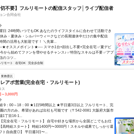
切不要】フルリモートの配信スタッフ│ライブ配信者
ション合同会社
ト
曜日: 24時間いつでもOK あなたのライフスタイルに合わせて活動でき
盆休み・夏休み・シルバーウィークなどの長期連休中だけの集中配信
間の活用も大歓迎です！ ＼先輩...
----★オススメポイント★---- スマホ1台×顔出し不要×完全在宅 ✅️夏デビ
 今から始めてファンを増やせるチャンス♪ ✅️特別なスキルは不要 ✅️アプ
のコツ...
ルリモート
在宅OK
完全歩合制
業務委託
レアポ営業(完全在宅・フルリモート)
ロス
円～3,000円
ト
 9：00～18：00 ★1日5時間以上 ★平日週3日以上 フルリモート、完
西圏の方のみ、希望があれば出社も可能です（〒542-0081 大阪府大阪市
丁目16-1...
✅【完全在宅・フルリモート】 自宅や好きな場所から全国どこでもお仕
✅【高時給スタート】 時給1400円〜3000円！スキルや成果でしっかり還
フト自由度◎】 平日週3日〜...