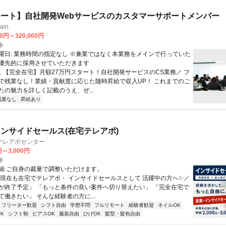
ート】自社開発Webサービスのカスタマーサポートメンバー
ain
00円～320,000円
ト
曜日: 業務時間の指定なし ※兼業ではなく本業務をメインで行っていた
優先的に採用させていただきます
 ＼ 【完全在宅】月額27万円スタート！自社開発サービスのCS業務／ フ
で残業なし！業績・貢献度に応じた随時昇給で収入UP！ これまでのご
たの魅力を詳しく記載のうえ、ぜ...
残業なし
昇給あり
ンサイドセールス(在宅テレアポ)
テレアポセンター
円～3,000円
ト
細 ご自身の裁量で調整いただけます。
＼現在も在宅でテレアポ・ インサイドセールスとして 活躍中の方へ✨／
が終了予定」 「もっと条件の良い案件へ切り替えたい」 「完全在宅で
働きたい」 そんな経験者の方に...
フリーター歓迎
シフト自由
学歴不問
フルリモート
経験者歓迎
ネイルOK
K
シフト制
ピアスOK
服装自由
ひげOK
髪型・髪色自由