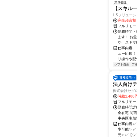
業務委託
【スキル一
HSソリュー
完全歩合制
フルリモー
勤務時間・
ます！ お
や、スキマ時
仕事内容: 
ュー応援！
リ操作や配信
シフト自由
フ
法人向けテ
株式会社セグ
時給1,400
フルリモー
勤務時間詳細
全在宅 関
中央区南船場1
仕事内容 
事可能✨ 
元✨ ✅【シ