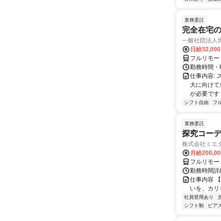
業務委託
完全在宅
一般社団法人
日給32,00
フルリモー
勤務時間・曜
仕事内容:
大に向けて
が必要です！
シフト自由
フ
業務委託
探究コー
株式会社ミエ
月給200,0
フルリモー
勤務時間詳細
仕事内容 
いを、カリ
社員登用あり
シフト制
ピアス