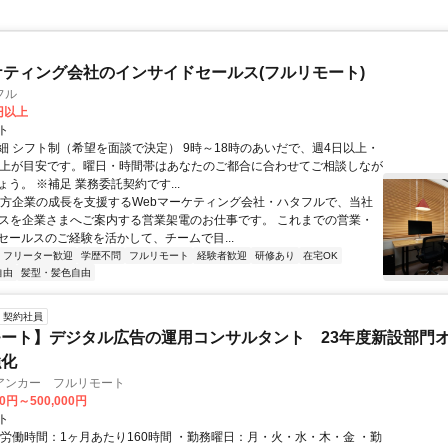
ケティング会社のインサイドセールス(フルリモート)
フル
0円以上
ト
細 シフト制（希望を面談で決定） 9時～18時のあいだで、週4日以上・
以上が目安です。曜日・時間帯はあなたのご都合に合わせてご相談しなが
う。 ※補足 業務委託契約です...
地方企業の成長を支援するWebマーケティング会社・ハタフルで、当社
ビスを企業さまへご案内する営業架電のお仕事です。 これまでの営業・
セールスのご経験を活かして、チームで目...
フリーター歓迎
学歴不問
フルリモート
経験者歓迎
研修あり
在宅OK
自由
髪型・髪色自由
契約社員
ート】デジタル広告の運用コンサルタント 23年度新設部門
強化
アンカー フルリモート
00円～500,000円
ト
総労働時間：1ヶ月あたり160時間 ・勤務曜日：月・火・水・木・金 ・勤