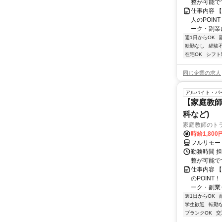
整が可能で
仕事内容 
人のPOIN
ーク・副業に
週1日からOK
転勤なし
経験
在宅OK
シフト
同じ企業の求人
アルバイト・パ
【家庭教師
科など)
家庭教師のト
時給1,800
フルリモー
勤務時間 
整が可能で
仕事内容 
のPOINT
ーク・副業も
週1日からOK
学生歓迎
転勤
ブランクOK
交