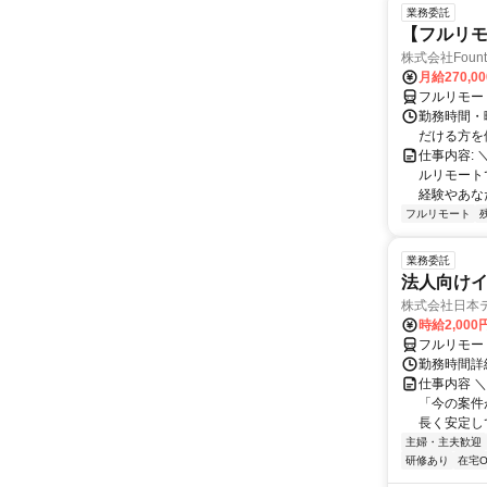
業務委託
【フルリモ
株式会社Fount
月給270,0
フルリモー
勤務時間・
だける方を
仕事内容:
ルリモート
経験やあな
フルリモート
業務委託
法人向けイ
株式会社日本
時給2,000
フルリモー
勤務時間詳
仕事内容 
「今の案件
長く安定して
主婦・主夫歓迎
研修あり
在宅O