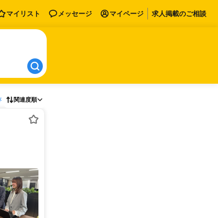
マイリスト
メッセージ
マイページ
求人掲載のご相談
存
関連度順