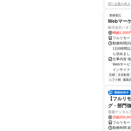
同じ企業の求人
業務委託
Webマー
株式会社ハタ
時給1,50
フルリモー
勤務時間詳
1日6時間
ら決めましょ
仕事内容 
Webサー
インサイド
主婦・主夫歓迎
シフト制
服装
【フルリモ
グ・部門
電通デジタル
月給250,0
フルリモー
勤務時間 