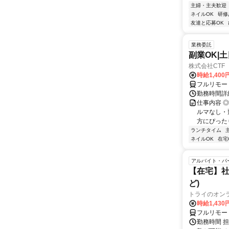
主婦・主夫歓迎
ネイルOK
研修
友達と応募OK
業務委託
副業OK|
株式会社CTF 
時給1,400
フルリモー
勤務時間詳
仕事内容 
ルマなし・
方にぴったり
ランチタイム
ネイルOK
在宅
アルバイト・パ
【在宅】社
ど)
トライのオン
時給1,430
フルリモー
勤務時間 