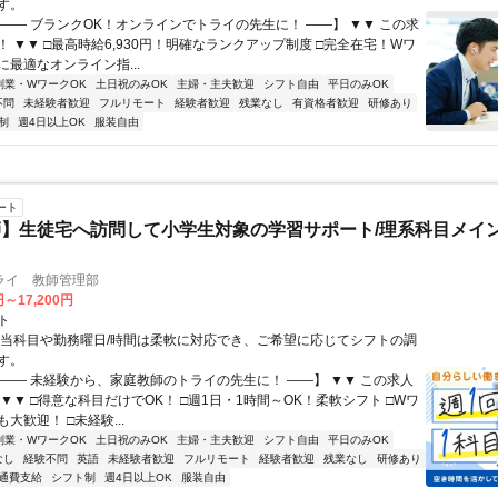
す。
【―― ブランクOK！オンラインでトライの先生に！ ――】 ▼▼ この求
T！ ▼▼ □最高時給6,930円！明確なランクアップ制度 □完全在宅！Wワ
最適なオンライン指...
副業・WワークOK
土日祝のみOK
主婦・主夫歓迎
シフト自由
平日のみOK
不問
未経験者歓迎
フルリモート
経験者歓迎
残業なし
有資格者歓迎
研修あり
制
週4日以上OK
服装自由
ート
】生徒宅へ訪問して小学生対象の学習サポート/理系科目メイン
ライ 教師管理部
円～17,200円
ト
担当科目や勤務曜日/時間は柔軟に対応でき、ご希望に応じてシフトの調
す。
【―― 未経験から、家庭教師のトライの先生に！ ――】 ▼▼ この求人
！ ▼▼ □得意な科目だけでOK！ □週1日・1時間～OK！柔軟シフト □Wワ
大歓迎！ □未経験...
副業・WワークOK
土日祝のみOK
主婦・主夫歓迎
シフト自由
平日のみOK
なし
経験不問
英語
未経験者歓迎
フルリモート
経験者歓迎
残業なし
研修あり
通費支給
シフト制
週4日以上OK
服装自由