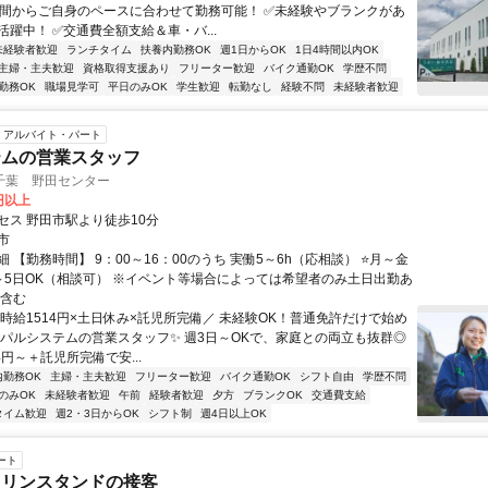
時間からご自身のペースに合わせて勤務可能！ ✅未経験やブランクがあ
躍中！ ✅交通費全額支給＆車・バ...
未経験者歓迎
ランチタイム
扶養内勤務OK
週1日からOK
1日4時間以内OK
主婦・主夫歓迎
資格取得支援あり
フリーター歓迎
バイク通勤OK
学歴不問
勤務OK
職場見学可
平日のみOK
学生歓迎
転勤なし
経験不問
未経験者歓迎
アルバイト・パート
テムの営業スタッフ
千葉 野田センター
4円以上
セス 野田市駅より徒歩10分
市
 【勤務時間】 9：00～16：00のうち 実働5～6h（応相談） ⭐月～金
～5日OK（相談可） ※イベント等場合によっては希望者のみ土日出勤あ
を含む
＼時給1514円×土日休み×託児所完備／ 未経験OK！普通免許だけで始め
協パルシステムの営業スタッフ✨ 週3日～OKで、家庭との両立も抜群◎
4円～＋託児所完備で安...
内勤務OK
主婦・主夫歓迎
フリーター歓迎
バイク通勤OK
シフト自由
学歴不問
のみOK
未経験者歓迎
午前
経験者歓迎
夕方
ブランクOK
交通費支給
タイム歓迎
週2・3日からOK
シフト制
週4日以上OK
ート
ソリンスタンドの接客