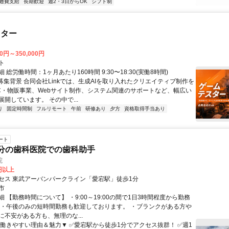
通費支給
長期歓迎
週2・3日からOK
シフト制
スター
00円～350,000円
ト
 総労働時間：1ヶ月あたり160時間 9:30〜18:30(実働8時間)
●募集背景 合同会社Linkでは、生成AIを取り入れたクリエイティブ制作を
C・物販事業、Webサイト制作、システム関連のサポートなど、幅広い
開しています。 その中で...
り
固定時間制
フルリモート
午前
研修あり
夕方
資格取得手当あり
ート
分の歯科医院での歯科助手
院
0円以上
セス 東武アーバンパークライン「愛宕駅」徒歩1分
市
 【勤務時間について】 ・9:00～19:00の間で1日3時間程度から勤務
 ・午後のみの短時間勤務も歓迎しております。 ・ブランクがある方や
に不安がある方も、無理のな...
▼働きやすい理由＆魅力▼ ✅愛宕駅から徒歩1分でアクセス抜群！ ✅週1