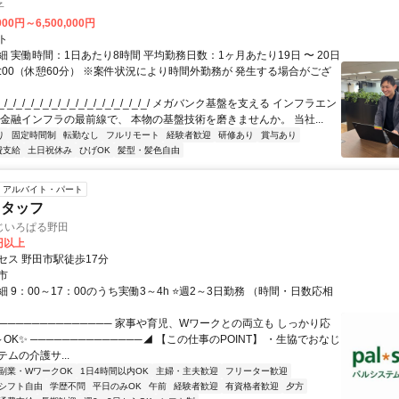
子
000円～6,500,000円
ト
 実働時間：1日あたり8時間 平均勤務日数：1ヶ月あたり19日 〜 20日
18:00（休憩60分） ※案件状況により時間外勤務が 発生する場合がござ
/_/_/_/_/_/_/_/_/_/_/_/_/_/_/_/_/ メガバンク基盤を支える インフラエン
 金融インフラの最前線で、 本物の基盤技術を磨きませんか。 当社...
り
固定時間制
転勤なし
フルリモート
経験者歓迎
研修あり
賞与あり
費支給
土日祝休み
ひげOK
髪型・髪色自由
アルバイト・パート
スタッフ
じいろぱる野田
5円以上
セス 野田市駅徒歩17分
市
 9：00～17：00のうち実働3～4h ⭐週2～3日勤務 （時間・日数応相
────────────── 家事や育児、Wワークとの両立も しっかり応
OK✨ ──────────────◢ 【この仕事のPOINT】 ・生協でおなじ
ムの介護サ...
副業・WワークOK
1日4時間以内OK
主婦・主夫歓迎
フリーター歓迎
シフト自由
学歴不問
平日のみOK
午前
経験者歓迎
有資格者歓迎
夕方