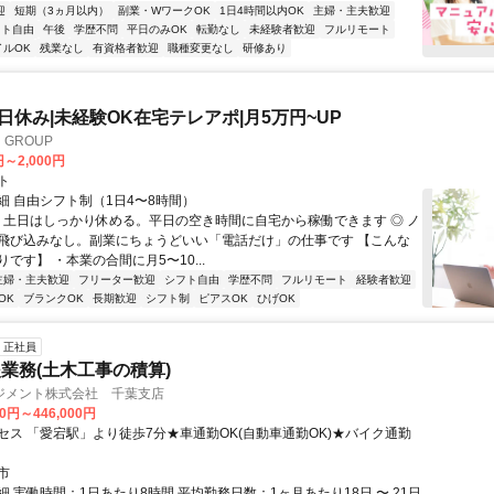
迎
短期（3ヵ月以内）
副業・WワークOK
1日4時間以内OK
主婦・主夫歓迎
フト自由
午後
学歴不問
平日のみOK
転勤なし
未経験者歓迎
フルリモート
イルOK
残業なし
有資格者歓迎
職種変更なし
研修あり
土日休み|未経験OK在宅テレアポ|月5万円~UP
GROUP
円～2,000円
ト
細 自由シフト制（1日4〜8時間）
◎ 土日はしっかり休める。平日の空き時間に自宅から稼働できます ◎ ノ
飛び込みなし。副業にちょうどいい「電話だけ」の仕事です 【こんな
です】 ・本業の合間に月5〜10...
主婦・主夫歓迎
フリーター歓迎
シフト自由
学歴不問
フルリモート
経験者歓迎
OK
ブランクOK
長期歓迎
シフト制
ピアスOK
ひげOK
正社員
業務(土木工事の積算)
ジメント株式会社 千葉支店
00円～446,000円
セス 「愛宕駅」より徒歩7分★車通勤OK(自動車通勤OK)★バイク通勤
市
 実働時間：1日あたり8時間 平均勤務日数：1ヶ月あたり18日 〜 21日