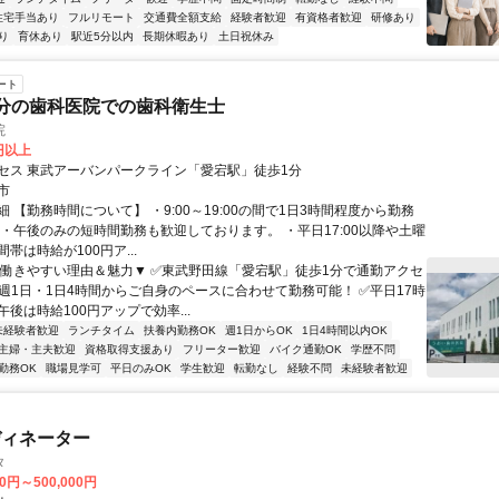
住宅手当あり
フルリモート
交通費全額支給
経験者歓迎
有資格者歓迎
研修あり
り
育休あり
駅近5分以内
長期休暇あり
土日祝休み
ート
分の歯科医院での歯科衛生士
院
0円以上
セス 東武アーバンパークライン「愛宕駅」徒歩1分
市
 【勤務時間について】 ・9:00～19:00の間で1日3時間程度から勤務
 ・午後のみの短時間勤務も歓迎しております。 ・平日17:00以降や土曜
帯は時給が100円ア...
▼働きやすい理由＆魅力▼ ✅東武野田線「愛宕駅」徒歩1分で通勤アクセ
✅週1日・1日4時間からご自身のペースに合わせて勤務可能！ ✅平日17時
後は時給100円アップで効率...
未経験者歓迎
ランチタイム
扶養内勤務OK
週1日からOK
1日4時間以内OK
主婦・主夫歓迎
資格取得支援あり
フリーター歓迎
バイク通勤OK
学歴不問
勤務OK
職場見学可
平日のみOK
学生歓迎
転勤なし
経験不問
未経験者歓迎
ディネーター
タ
00円～500,000円