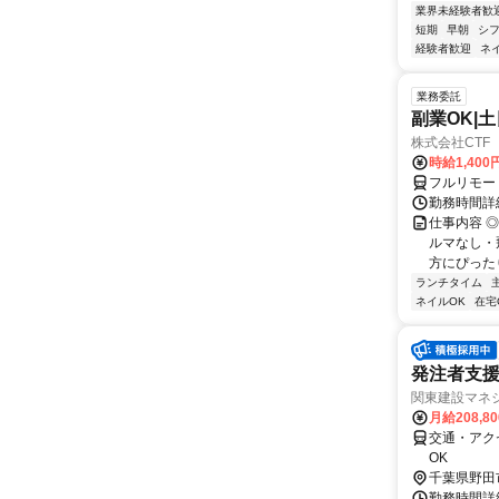
業界未経験者歓
短期
早朝
シ
経験者歓迎
ネ
業務委託
副業OK|
株式会社CTF 
時給1,400
フルリモー
勤務時間詳
仕事内容 
ルマなし・
方にぴったり
ランチタイム
ネイルOK
在宅
発注者支援
関東建設マネ
月給208,8
交通・アク
OK
千葉県野田
勤務時間詳細