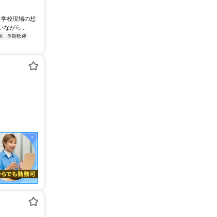
な学校現場の想
がら...
K
長期歓迎