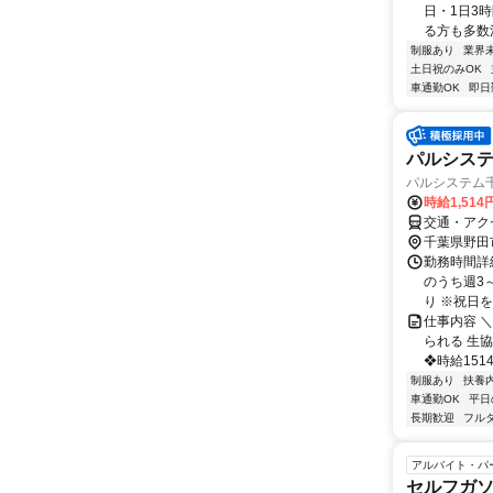
日・1日3
る方も多数活
制服あり
業界
土日祝のみOK
車通勤OK
即日
パルシス
パルシステム
時給1,51
交通・アク
千葉県野田
勤務時間詳細
のうち週3
り ※祝日
仕事内容 
られる 生
❖時給151
制服あり
扶養
車通勤OK
平日
長期歓迎
フル
アルバイト・パ
セルフガ