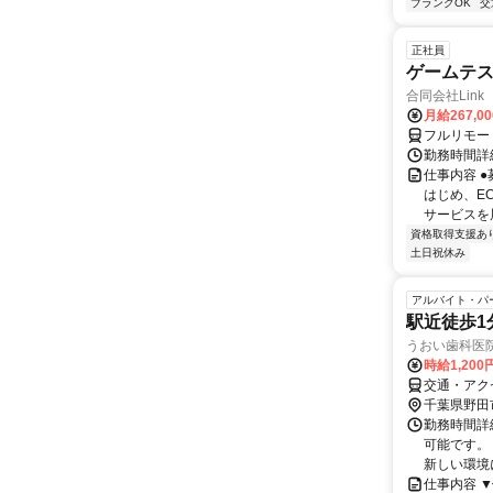
ブランクOK
交
正社員
ゲームテ
合同会社Link
月給267,0
フルリモー
勤務時間詳細
仕事内容 
はじめ、E
サービスを展
資格取得支援あ
土日祝休み
アルバイト・パ
駅近徒歩1
うおい歯科医
時給1,20
交通・アク
千葉県野田
勤務時間詳細
可能です。
新しい環境
仕事内容 