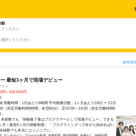
市駅
してください
を選択してください
条件保
ー 最短3ヶ月で現場デビュー
アクト
00円～520,000円
ト
 実働時間：1日あたり8時間 平均勤務日数：1ヶ月あたり18日 〜 21日
18:00（所定労働時間8時間、休憩60分） ②10:00～19:00（所定労働時間8
..
＼ 未経験でも「研修修了後はプログラマーとして現場デビュー」できる
1ヶ月～最長6ヶ月の研修制度） 「プログラミングって何から始めればい
T未経験でも本当にエンジニアに...
迎
ランチタイム
フリーター歓迎
学歴不問
固定時間制
転勤なし
経験不問