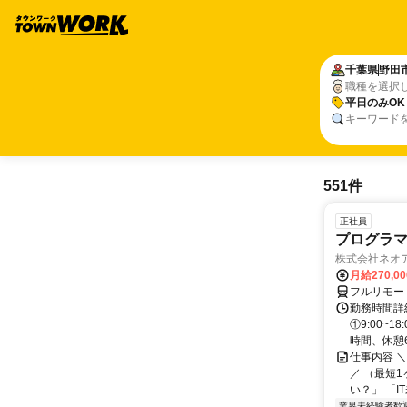
千葉県
野田
職種を選択
平日のみOK
キーワード
551件
正社員
プログラマ
株式会社ネオ
月給270,0
フルリモー
勤務時間詳細
①9:00~
時間、休憩6.
仕事内容 
／ （最短
い？」 「I
業界未経験者歓