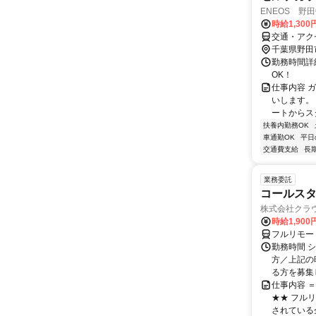
ENEOS 野田
時給1,300
交通・アク
千葉県野田
勤務時間詳細
OK！
仕事内容 
いします。
ートからスタ
扶養内勤務OK
車通勤OK
平日
交通費支給
長
業務委託
コールスタ
株式会社クラ
時給1,90
フルリモー
勤務時間 シ
方／上記の
る方を募集し
仕事内容 
★★ フル
されている