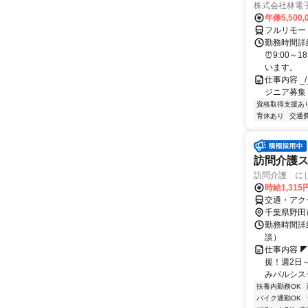
株式会社林電
年俸5,500,
フルリモー
勤務時間詳細
⏰9:00～
います。
仕事内容 _/_
ジニア募集
資格取得支援あ
育休あり
交通
訪問介護
訪問介護 に
時給1,31
交通・アク
千葉県野田
勤務時間詳細
談）
仕事内容 ◤
援！週2日～
みパルシステ
扶養内勤務OK
バイク通勤OK