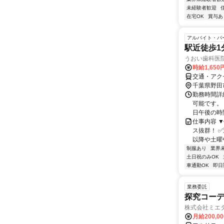
未経験者歓迎
在宅OK
賞与あ
アルバイト・パ
駅近徒歩1
うおい歯科医
時給1,65
交通・アク
千葉県野田
勤務時間詳細
可能です。
日午後の時間
仕事内容 
ス抜群！ 
以降や土曜午
制服あり
業界
土日祝のみOK
車通勤OK
即日
業務委託
探究コー
株式会社ミエ
月給200,0