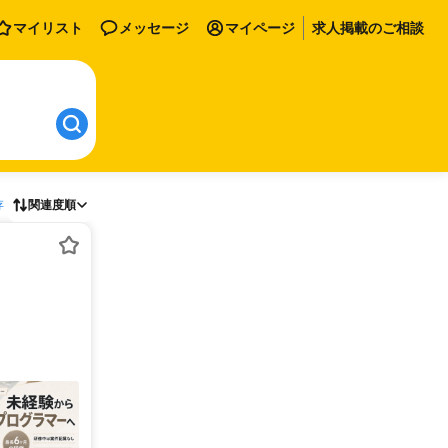
マイリスト
メッセージ
マイページ
求人掲載のご相談
存
関連度順