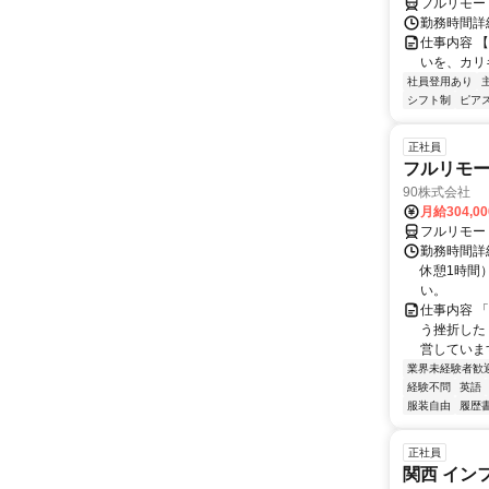
フルリモー
勤務時間詳細
仕事内容 
いを、カリ
社員登用あり
シフト制
ピアス
正社員
フルリモ
90株式会社
月給304,0
フルリモー
勤務時間詳
休憩1時間
い。
仕事内容 
う挫折したく
営しています
業界未経験者歓
経験不問
英語
服装自由
履歴
正社員
関西 イン