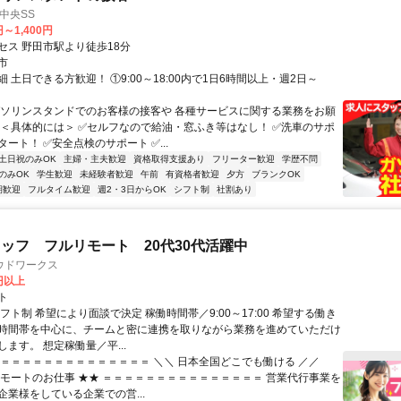
中央SS
円～1,400円
セス 野田市駅より徒歩18分
市
 土日できる方歓迎！ ①9:00～18:00内で1日6時間以上・週2日～
ガソリンスタンドでのお客様の接客や 各種サービスに関する業務をお願
 ＜具体的には＞ ✅セルフなので給油・窓ふき等はなし！ ✅洗車のサポ
ート！ ✅安全点検のサポート ✅...
土日祝のみOK
主婦・主夫歓迎
資格取得支援あり
フリーター歓迎
学歴不問
のみOK
学生歓迎
未経験者歓迎
午前
有資格者歓迎
夕方
ブランクOK
期歓迎
フルタイム歓迎
週2・3日からOK
シフト制
社割あり
ッフ フルリモート 20代30代活躍中
ウドワークス
0円以上
ト
フト制 希望により面談で決定 稼働時間帯／9:00～17:00 希望する働き
時間帯を中心に、チームと密に連携を取りながら業務を進めていただけ
ます。 想定稼働量／平...
＝＝＝＝＝＝＝＝＝＝＝＝＝＝＝ ＼＼ 日本全国どこでも働ける ／／
リモートのお仕事 ★★ ＝＝＝＝＝＝＝＝＝＝＝＝＝＝＝ 営業代行事業を
企業様をしている企業での営...