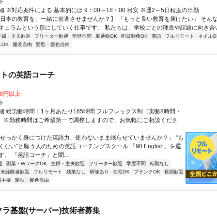
ト
 ※対応案件による 基本的には 9：00～18：00 目安 ※週2～5日程度の出勤
【日本の教育を、一緒に前進させませんか？】 「もっと良い教育を届けたい」 そん
キュラムという形にしていく仕事です。 私たちは、学校ごとの理念や課題に向き合いな
主婦・主夫歓迎
フリーター歓迎
学歴不問
車通勤OK
即日勤務OK
英語
フルリモート
ネイルO
OK
服装自由
髪型・髪色自由
ートの英語コーチ
00円以上
ト
細 総労働時間：1ヶ月あたり165時間 フルフレックス制（実働8時間・
） ※勤務時間はご希望第一で調整しますので、お気軽にご相談くださ
「せっかく身につけた英語力、使わないまま眠らせていませんか？」 “も
ない”と願う人のための英語コーチングスクール 「90 English」を運
。 「英語コーチ」と聞...
迎
副業・WワークOK
主婦・主夫歓迎
フリーター歓迎
学歴不問
転勤なし
未経験者歓迎
フルリモート
残業なし
研修あり
在宅OK
ブランクOK
長期歓迎
書不要
髪型・髪色自由
フラ基盤(サーバー)技術者募集