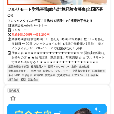
フルリモート労務事務|給与計算経験者募集|全国応募
OK
フレックスタイム✨子育て世代60％活躍中✨在宅勤務手当あり
株式会社kubellパートナー
フルリモート
月給208,000円～431,200円
勤務時間詳細 実働時間：1日あたり8時間 平均勤務日数：1ヶ月あた
り18日 〜 20日 フレックスタイム制 （標準労働時間／1日8h） ※メ
インタイム／10：00～16：00 ◎残業少なめ！ 月平...
仕事内容 ★☆★☆★☆★☆★☆★☆★☆★☆★☆ ☆ 労務実務経験を
お持ちの方 ★ ★ 給与計算、勤怠管理、年末調整 ☆ ☆ フルリモート
でスキル活かせる！ ★ ★☆★☆★☆★☆★☆★☆★☆★☆★☆ ...
業界未経験者歓迎
社員登用あり
副業・WワークOK
主婦・主夫歓迎
資格取得支援あり
学歴不問
転勤なし
フルリモート
交通費全額支給
経験者歓迎
ネイルOK
研修あり
在宅OK
賞与あり
交通費支給
ピアスOK
土日祝休み
服装自由
髪型・髪色自由
契約社員