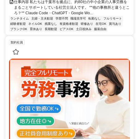
仕事内容 私たちは千葉市を拠点に、約80社の中小企業の人事労務を
まるごとサポートしている社労士法人です。 **他の事務所と違うとこ
ろ？** Claude Code・ChatGPT・Google Wo...
ランチタイム
主婦・主夫歓迎
学歴不問
職場見学可
転勤なし
フルリモート
経験者歓迎
ネイルOK
残業なし
有資格者歓迎
研修あり
在宅OK
賞与あり
ブランクOK
育休あり
長期歓迎
ピアスOK
土日祝休み
服装自由
契約社員