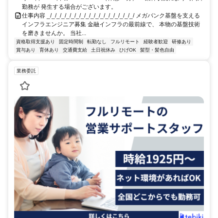
勤務が 発生する場合がございます。
仕事内容 _/_/_/_/_/_/_/_/_/_/_/_/_/_/_/_/_/_/ メガバンク基盤を支える
インフラエンジニア募集 金融インフラの最前線で、 本物の基盤技術
を磨きませんか。 当社...
資格取得支援あり
固定時間制
転勤なし
フルリモート
経験者歓迎
研修あり
賞与あり
育休あり
交通費支給
土日祝休み
ひげOK
髪型・髪色自由
業務委託