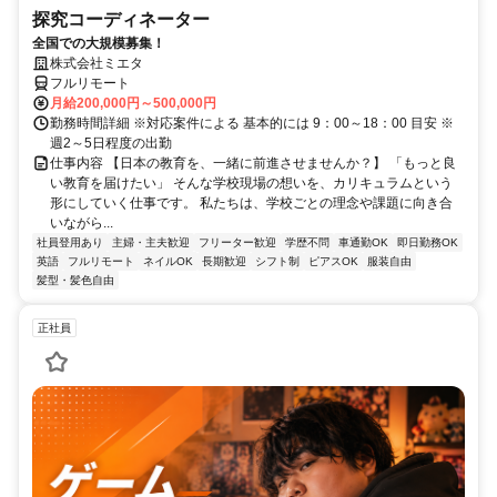
探究コーディネーター
全国での大規模募集！
株式会社ミエタ
フルリモート
月給200,000円～500,000円
勤務時間詳細 ※対応案件による 基本的には 9：00～18：00 目安 ※
週2～5日程度の出勤
仕事内容 【日本の教育を、一緒に前進させませんか？】 「もっと良
い教育を届けたい」 そんな学校現場の想いを、カリキュラムという
形にしていく仕事です。 私たちは、学校ごとの理念や課題に向き合
いながら...
社員登用あり
主婦・主夫歓迎
フリーター歓迎
学歴不問
車通勤OK
即日勤務OK
英語
フルリモート
ネイルOK
長期歓迎
シフト制
ピアスOK
服装自由
髪型・髪色自由
正社員