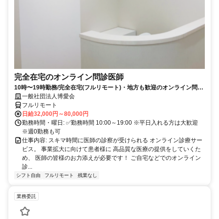
完全在宅のオンライン問診医師
10時〜19時勤務/完全在宅(フルリモート)・地方も歓迎のオンライン問診
業務
一般社団法人博愛会
フルリモート
日給32,000円～80,000円
勤務時間・曜日: ✅勤務時間 10:00～19:00 ※平日入れる方は大歓迎
※週0勤務も可
仕事内容: スキマ時間に医師の診察が受けられる オンライン診療サー
ビス。 事業拡大に向けて患者様に 高品質な医療の提供をしていくた
め、 医師の皆様のお力添えが必要です！ ご自宅などでのオンライン
診...
シフト自由
フルリモート
残業なし
業務委託