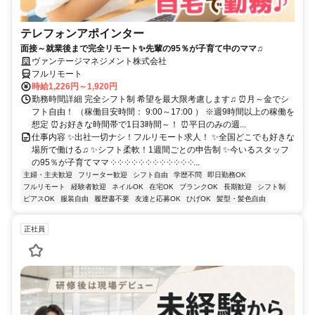
テレフォンアポインター
面接～就業後まで完全リモート✨先輩の95％が子育て中のママ♫
ヴァンテージマネジメント株式会社
フルリモート
時給1,226円～1,920円
勤務時間詳細 完全シフト制 希望を最大限考慮します♫ ⏰月～金でシ
フト自由！ （稼働目安時間： 9:00～17:00 ） ※週9時間以上の稼働を
想定 ⏰お好きな時間帯で1日3時間～！ ⏰平日のみの週...
仕事内容 ✨出社一切ナシ！フルリモート求人！ ✨全国どこでも好きな
場所で働ける♫ ✨シフト柔軟！1週間ごとの申告制 ✨今いるスタッフ
の95％が子育てママ ༶ ༶ ༶ ༶ ༶ ༶ ༶ ༶ ༶ ༶ ༶ ༶...
主婦・主夫歓迎
フリーター歓迎
シフト自由
学歴不問
即日勤務OK
フルリモート
経験者歓迎
ネイルOK
在宅OK
ブランクOK
長期歓迎
シフト制
ピアスOK
服装自由
履歴書不要
友達と応募OK
ひげOK
髪型・髪色自由
正社員