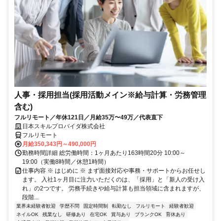
人事・採用担当(採用活動メイン※給与計算・労務管理
含む)
フルリモート／年休121日／月給35万〜49万／代表直下
日本スキルプロバイダ株式会社
フルリモート
月給350,343円～490,000円
勤務時間詳細 総労働時間：1ヶ月あたり163時間20分 10:00～
19:00（実働8時間／休憩1時間）
仕事内容 ※ はじめに ※ まず面接対応や事務・サポートからお任せし
ます。 入社1ヶ月目に注力いただくのは、「採用」と「新人の受け入
れ」の2つです。 労務手続きや給与計算も担当領域に含まれますが、
段階...
業界未経験者歓迎
学歴不問
固定時間制
転勤なし
フルリモート
経験者歓迎
ネイルOK
残業なし
研修あり
在宅OK
賞与あり
ブランクOK
育休あり