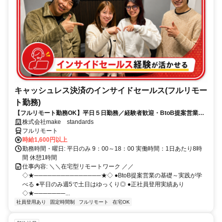
キャッシュレス決済のインサイドセールス(フルリモー
ト勤務)
【フルリモート勤務OK】平日５日勤務／経験者歓迎・BtoB提案営業で
スキルアップ
株式会社make standards
フルリモート
時給1,600円以上
勤務時間・曜日: 平日のみ 9：00～18：00 実働時間：1日あたり8時
間 休憩1時間
仕事内容: ＼＼在宅型リモートワーク ／／
◇★───────────────★◇ ●BtoB提案営業の基礎～実践が学
べる ●平日のみ週5で土日はゆっくり◎ ●正社員登用実績あり
◇★───────...
社員登用あり
固定時間制
フルリモート
在宅OK