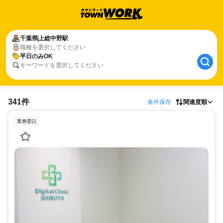
千葉県
上総中野駅
職種を選択してください
平日のみOK
キーワードを選択してください
341件
条件保存
関連度順
業務委託