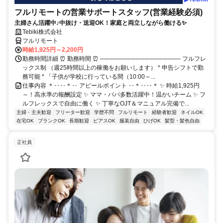
フルリモートの営業サポートスタッフ(営業経験必須)
主婦さん活躍中♪中抜け・送迎OK！家庭と両立しながら働ける✨
Tebiki株式会社
フルリモート
時給1,925円～2,200円
勤務時間詳細 ⏰ 勤務時間 ⏰ ────────────────── フルフレ
ックス制 （週25時間以上の稼働をお願いします） * 申告シフトで勤
務可能 * 「子供が学校に行っている間（10:00～...
仕事内容 ＊‥‥＊‥ アピールポイント ‥＊‥‥＊ ✨ 時給1,925円
～！高水準の報酬設定 ✨ ママ・パパ多数活躍中！温かいチーム ✨ フ
ルフレックスで自由に働く ✨ 丁寧なOJT＆マニュアル完備で...
主婦・主夫歓迎
フリーター歓迎
学歴不問
フルリモート
経験者歓迎
ネイルOK
在宅OK
ブランクOK
長期歓迎
ピアスOK
服装自由
ひげOK
髪型・髪色自由
正社員