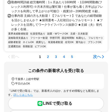
勤務時間詳細 総労働時間：1ヶ月あたり160時間 ・1日8時間勤務(フ
レックス利用可) ※月末月初は繁忙期！仕事が落ち着く月半ばはフレ
ックスを利用して早上がりが可能◎ ・残業10～20時間程度 ※顧...
仕事内容 主婦の方も大歓迎！【フルリモート】であなたの経理経験
を活かしませんか？ ★採用選考～入社初日からフルリモート！ ★フ
レックスを活用してワークライフバランス抜群◎ ★主婦（夫）世代
が多く在籍...
業界未経験者歓迎
社員登用あり
副業・WワークOK
主婦・主夫歓迎
資格取得支援あり
フリーター歓迎
学歴不問
固定時間制
転勤なし
フルリモート
経験者歓迎
ネイルOK
残業なし
有資格者歓迎
在宅OK
賞与あり
ブランクOK
交通費支給
長期歓迎
ピアスOK
前へ
次へ
1
2
3
4
5
この条件の新着求人を受け取る
千葉県 / 上総中野駅
平日のみOK
「LINEで受け取る」では、新着求人のほか、おすすめ情報なども配信しま
す。
詳しくはこちら
LINEで受け取る