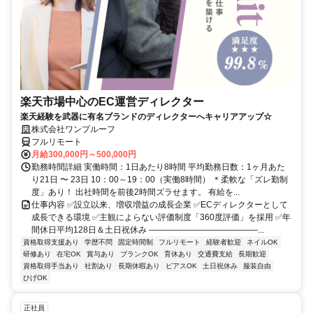
楽天市場中心のEC運営ディレクター
楽天経験を武器に有名ブランドのディレクターへキャリアアップ☆
株式会社ワンプルーフ
フルリモート
月給300,000円～500,000円
勤務時間詳細 実働時間：1日あたり8時間 平均勤務日数：1ヶ月あた
り21日 〜 23日 10：00～19：00（実働8時間） ＊柔軟な「ズレ勤制
度」あり！ 出社時間を前後2時間ズラせます。 有給を...
仕事内容 ✅設立以来、増収増益の成長企業 ✅ECディレクターとして
成長できる環境 ✅主観によらない評価制度「360度評価」を採用 ✅年
間休日平均128日＆土日祝休み ―――――――――――――...
資格取得支援あり
学歴不問
固定時間制
フルリモート
経験者歓迎
ネイルOK
研修あり
在宅OK
賞与あり
ブランクOK
育休あり
交通費支給
長期歓迎
資格取得手当あり
社割あり
長期休暇あり
ピアスOK
土日祝休み
服装自由
ひげOK
正社員