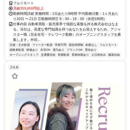
フルリモート
月給355,000円以上
勤務時間詳細 実働時間：1日あたり8時間 平均勤務日数：1ヶ月あた
り20日 〜 21日 ⏰勤務時間⏰ 9：00～18：00（休憩1時間）
仕事内容 自動車買取・販売業界で強固な基盤を誇る株式会社はなま
る。当社は、高度な専門知識を持つあなたをお迎えするため、アジャ
スター職（完全在宅・テレワーク勤務）のオープニングスタッフを募
集します。外回...
主婦・主夫歓迎
フリーター歓迎
学歴不問
固定時間制
転勤なし
フルリモート
経験者歓迎
研修あり
在宅OK
賞与あり
ブランクOK
育休あり
オープニングスタッフ
交通費支給
長期歓迎
長期休暇あり
土日祝休み
服装自由
正社員