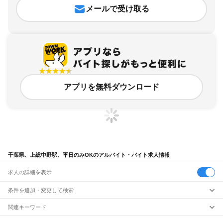
メールで受け取る
アプリを無料ダウンロード
千葉県、上総中野駅、平日のみOKのアルバイト・バイト求人情報
求人の詳細を表示
条件を追加・変更して検索
市区町村を追加・変更
関連キーワード
完全在宅ワーク 全国
シール貼り 在宅
現在地周辺
ガチャガチャ
犬カフェ
千葉県