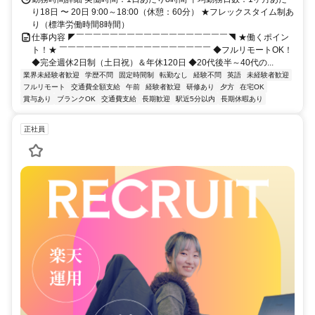
り18日 〜 20日 9:00～18:00（休憩：60分） ★フレックスタイム制あ
り（標準労働時間8時間）
仕事内容 ◤￣￣￣￣￣￣￣￣￣￣￣￣￣￣￣￣￣￣◥ ★働くポイン
ト！★ ￣￣￣￣￣￣￣￣￣￣￣￣￣￣￣￣￣￣ ◆フルリモートOK！
◆完全週休2日制（土日祝）＆年休120日 ◆20代後半～40代の...
業界未経験者歓迎
学歴不問
固定時間制
転勤なし
経験不問
英語
未経験者歓迎
フルリモート
交通費全額支給
午前
経験者歓迎
研修あり
夕方
在宅OK
賞与あり
ブランクOK
交通費支給
長期歓迎
駅近5分以内
長期休暇あり
正社員