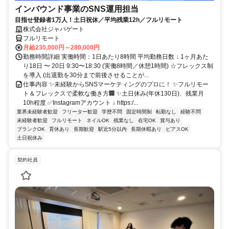
インバウンド事業のSNS運用担当
目指せ登録者1万人！土日祝休／平均残業12h／フルリモート
株式会社ジャパゲート
フルリモート
月給230,000円～280,000円
勤務時間詳細 実働時間：1日あたり8時間 平均勤務日数：1ヶ月あた
り18日 〜 20日 9:30〜18:30 (実働8時間／休憩1時間) ☆フレックス制
を導入 (出退勤を30分まで前後させることが...
仕事内容 ✨未経験からSNSマーケティングのプロに！ ✨フルリモー
ト＆フレックスで柔軟な働き方🏢 ✨土日休み(年休130日)、残業月
10h程度 ✅Instagramアカウント ↓ https:/...
業界未経験者歓迎
フリーター歓迎
学歴不問
固定時間制
転勤なし
経験不問
未経験者歓迎
フルリモート
ネイルOK
残業なし
在宅OK
賞与あり
ブランクOK
育休あり
長期歓迎
駅近5分以内
長期休暇あり
ピアスOK
土日祝休み
契約社員