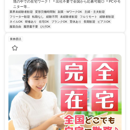
境の中での在宅ワーク！ ＊出社不要で全国から応募可能◎ ＊PCやモ
ニター等...
業界未経験者歓迎
変形労働時間制
副業・WワークOK
主婦・主夫歓迎
フリーター歓迎
転勤なし
経験不問
未経験者歓迎
フルリモート
経験者歓迎
ネイルOK
研修あり
在宅OK
ブランクOK
育休あり
長期歓迎
ピアスOK
服装自由
履歴書不要
ひげOK
業務委託