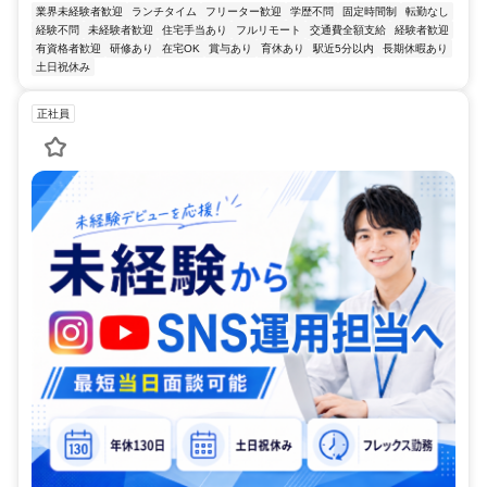
業界未経験者歓迎
ランチタイム
フリーター歓迎
学歴不問
固定時間制
転勤なし
経験不問
未経験者歓迎
住宅手当あり
フルリモート
交通費全額支給
経験者歓迎
有資格者歓迎
研修あり
在宅OK
賞与あり
育休あり
駅近5分以内
長期休暇あり
土日祝休み
正社員