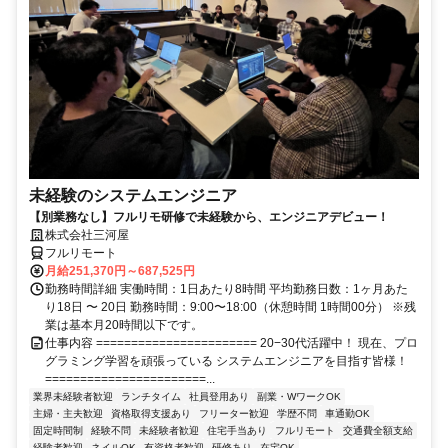
未経験のシステムエンジニア
【別業務なし】フルリモ研修で未経験から、エンジニアデビュー！
株式会社三河屋
フルリモート
月給251,370円～687,525円
勤務時間詳細 実働時間：1日あたり8時間 平均勤務日数：1ヶ月あた
り18日 〜 20日 勤務時間：9:00〜18:00（休憩時間 1時間00分） ※残
業は基本月20時間以下です。
仕事内容 ======================= 20−30代活躍中！ 現在、プロ
グラミング学習を頑張っている システムエンジニアを目指す皆様！
=======================...
業界未経験者歓迎
ランチタイム
社員登用あり
副業・WワークOK
主婦・主夫歓迎
資格取得支援あり
フリーター歓迎
学歴不問
車通勤OK
固定時間制
経験不問
未経験者歓迎
住宅手当あり
フルリモート
交通費全額支給
経験者歓迎
ネイルOK
有資格者歓迎
研修あり
在宅OK