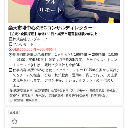
楽天市場中心のECコンサルディレクター
【在宅×全国採用】年休130日＊楽天市場運営経験2年以上
株式会社ワンプルーフ
フルリモート
月給300,000円～600,000円
勤務時間詳細 総労働時間：1ヶ月あたり160時間 〜 200時間 【10:00
～19:00／実働8時間】 残業は月平均20h程度。 自分でタスクをコン
トロールできれば、 定時ピタ退社も全然OK！...
仕事内容 楽天RMSなど使ってクライアントの EC戦略立案から実行ま
でをチームで担当。 分析・施策提案・運用を一貫して行い、 売上最
大化を牽引します。 デロンギ等、ナショナルブランドの 年間売り
上...
資格取得支援あり
固定時間制
住宅手当あり
フルリモート
経験者歓迎
研修あり
在宅OK
賞与あり
育休あり
交通費支給
資格取得手当あり
長期休暇あり
土日祝休み
服装自由
正社員