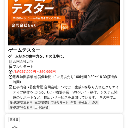
ゲームテスター
ゲーム好きの集中力を、ITの仕事に。
合同会社Link
フルリモート
月給267,000円～350,000円
勤務時間詳細 総労働時間：1ヶ月あたり160時間 9:30〜18:30(実働8
時間)
仕事内容 ●募集背景 合同会社Linkでは、生成AIを取り入れたクリエイ
ティブ制作をはじめ、EC・物販事業、Webサイト制作、システム関
連のサポートなど、幅広いサービスを展開しています。 その中で...
資格取得支援あり
固定時間制
フルリモート
午前
研修あり
夕方
資格取得手当あり
土日祝休み
正社員