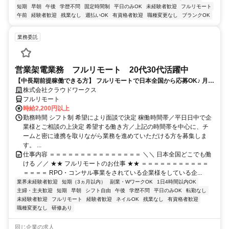
短期
早朝
午後
学歴不問
固定時間制
平日のみOK
未経験者歓迎
フルリモート
午前
経験者歓迎
残業なし
週払いOK
有資格者歓迎
職種変更なし
ブランクOK
業務委託
営業架電業務 フルリモート 20代30代活躍中
【中長期前提稼働できる方】 フルリモートで日本全国から応募OK♪ 月稼
働40時間で安定収入！
株式会社クラウドワークス
フルリモート
時給2,200円以上
勤務時間 シフト制 希望により面談で決定 稼働時間帯／平日日中で企
業様とご相談の上決定 希望する働き方／上記の時間帯を中心に、チ
ームと密に連携を取りながら業務を進めていただける方を募集しま
す。 ...
仕事内容 ＝＝＝＝＝＝＝＝＝＝＝＝＝＝＝ ＼＼ 日本全国どこでも働
ける ／／ ★★ フルリモートのお仕事 ★★ ＝＝＝＝＝＝＝＝＝＝＝
＝＝＝＝ RPO・コンサル事業をされている企業様をしている企...
業界未経験者歓迎
短期（3ヵ月以内）
副業・WワークOK
1日4時間以内OK
主婦・主夫歓迎
短期
早朝
シフト自由
午後
学歴不問
平日のみOK
転勤なし
未経験者歓迎
フルリモート
経験者歓迎
ネイルOK
残業なし
有資格者歓迎
職種変更なし
研修あり
同じ企業の求人