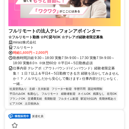
フルリモートの法人テレフォンアポインター
☆フルリモート勤務 ☆PC貸与OK ☆テレアポ経験者限定募集
miraiz株式会社
フルリモート
時給1,600円～2,000円
勤務時間詳細 9:30～18:00 実働7.5h 9:00～17:30 実働7.5h 9:00～
18:00 実働8.0ｈ ※休憩60分 ※平日4～5日勤務必須
仕事内容 テレアポ（アウトバウンド/インバウンド）経験者限定募
集！ １日７以上＆平日4～5日勤務できる方 経験を活かしてみません
か！？ ノルマなしだから安心して働けます♪ 仕事内容だけじゃなく、
一緒...
社員登用あり
主婦・主夫歓迎
フリーター歓迎
学歴不問
固定時間制
平日のみOK
転勤なし
フルリモート
経験者歓迎
ネイルOK
残業なし
在宅OK
ブランクOK
交通費支給
長期歓迎
フルタイム歓迎
駅近5分以内
長期休暇あり
ピアスOK
土日祝休み
派遣社員