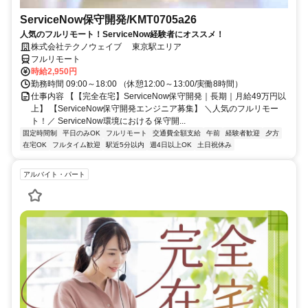
ServiceNow保守開発/KMT0705a26
人気のフルリモート！ServiceNow経験者にオススメ！
株式会社テクノウェイブ 東京駅エリア
フルリモート
時給2,950円
勤務時間 09:00～18:00 （休憩12:00～13:00/実働8時間）
仕事内容 【【完全在宅】ServiceNow保守開発｜長期｜月給49万円以
上】 【ServiceNow保守開発エンジニア募集】 ＼人気のフルリモー
ト！／ ServiceNow環境における 保守開...
固定時間制
平日のみOK
フルリモート
交通費全額支給
午前
経験者歓迎
夕方
在宅OK
フルタイム歓迎
駅近5分以内
週4日以上OK
土日祝休み
アルバイト・パート