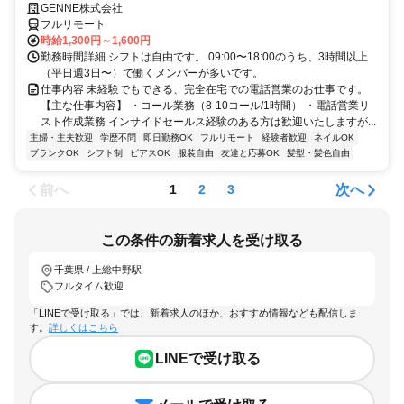
GENNE株式会社
フルリモート
時給1,300円～1,600円
勤務時間詳細 シフトは自由です。 09:00〜18:00のうち、3時間以上
（平日週3日〜）で働くメンバーが多いです。
仕事内容 未経験でもできる、完全在宅での電話営業のお仕事です。
【主な仕事内容】 ・コール業務（8-10コール/1時間） ・電話営業リ
スト作成業務 インサイドセールス経験のある方は歓迎いたしますが...
主婦・主夫歓迎
学歴不問
即日勤務OK
フルリモート
経験者歓迎
ネイルOK
ブランクOK
シフト制
ピアスOK
服装自由
友達と応募OK
髪型・髪色自由
前へ
次へ
1
2
3
この条件の新着求人を受け取る
千葉県 / 上総中野駅
フルタイム歓迎
「LINEで受け取る」では、新着求人のほか、おすすめ情報なども配信しま
す。
詳しくはこちら
LINEで受け取る