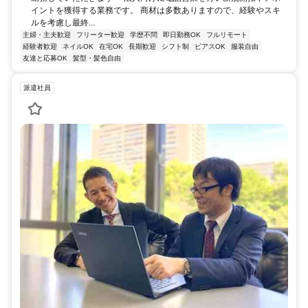
イントを獲得する業務です。 商材は多数ありますので、経験やスキ
ルを考慮し最終...
主婦・主夫歓迎
フリーター歓迎
学歴不問
即日勤務OK
フルリモート
経験者歓迎
ネイルOK
在宅OK
長期歓迎
シフト制
ピアスOK
服装自由
友達と応募OK
髪型・髪色自由
派遣社員