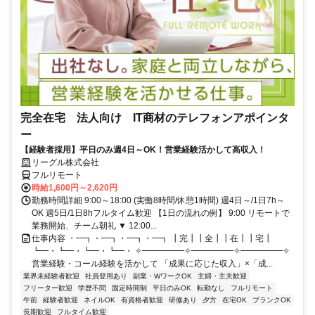
完全在宅 法人向け IT商材のテレフォンアポインタ
ー
【経験者採用】平日のみ週4日～OK！営業経験活かして高収入！
リーグル株式会社
フルリモート
時給1,600円～2,620円
勤務時間詳細 9:00～18:00 (実働8時間/休憩1時間) 週4日～/1日7h～
OK 週5日/1日8hフルタイム歓迎 【1日の流れの例】 9:00 リモートで
業務開始、チーム朝礼 ▼ 12:00...
仕事内容 ・━┓・━┓・━┓・━┓ ┃完┃┃全┃┃在┃┃宅┃
┗━・┗━・┗━・┗━・ ✧━━━━━✧━━━━━✧━━━━━✧
営業経験・コール経験を活かして 「成果に応じた収入」×「成...
業界未経験者歓迎
社員登用あり
副業・WワークOK
主婦・主夫歓迎
フリーター歓迎
学歴不問
固定時間制
平日のみOK
転勤なし
フルリモート
午前
経験者歓迎
ネイルOK
有資格者歓迎
研修あり
夕方
在宅OK
ブランクOK
長期歓迎
フルタイム歓迎