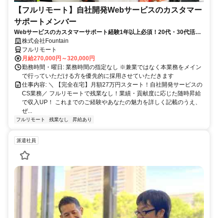
【フルリモート】自社開発Webサービスのカスタマー
サポートメンバー
Webサービスのカスタマーサポート経験1年以上必須！20代・30代活躍
中！
株式会社Fountain
フルリモート
月給270,000円～320,000円
勤務時間・曜日: 業務時間の指定なし ※兼業ではなく本業務をメイン
で行っていただける方を優先的に採用させていただきます
仕事内容: ＼ 【完全在宅】月額27万円スタート！自社開発サービスの
CS業務／ フルリモートで残業なし！業績・貢献度に応じた随時昇給
で収入UP！ これまでのご経験やあなたの魅力を詳しく記載のうえ、
ぜ...
フルリモート
残業なし
昇給あり
派遣社員