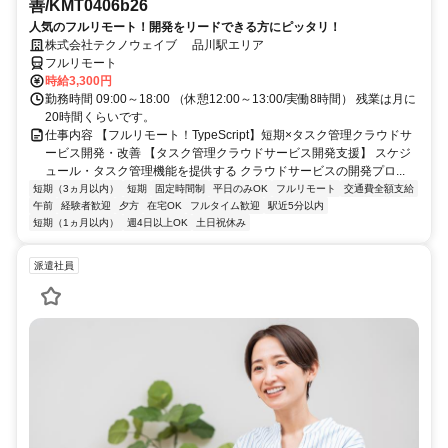
善/KMT0406b26
人気のフルリモート！開発をリードできる方にピッタリ！
株式会社テクノウェイブ 品川駅エリア
フルリモート
時給3,300円
勤務時間 09:00～18:00 （休憩12:00～13:00/実働8時間） 残業は月に
20時間くらいです。
仕事内容 【フルリモート！TypeScript】短期×タスク管理クラウドサ
ービス開発・改善 【タスク管理クラウドサービス開発支援】 スケジ
ュール・タスク管理機能を提供する クラウドサービスの開発プロ...
短期（3ヵ月以内）
短期
固定時間制
平日のみOK
フルリモート
交通費全額支給
午前
経験者歓迎
夕方
在宅OK
フルタイム歓迎
駅近5分以内
短期（1ヵ月以内）
週4日以上OK
土日祝休み
派遣社員