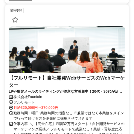
業務委託
【フルリモート】自社開発WebサービスのWebマーケ
ター
LPや集客メールのライティングが得意な方募集中！20代・30代が活躍
している職場です！
株式会社Fountain
フルリモート
月給320,000円～370,000円
勤務時間・曜日: 業務時間の指定なし ※兼業ではなく本業務をメイン
で行って頂ける方を優先的に採用させて頂きます
仕事内容: ＼ 【完全在宅】月額32万円スタート！自社開発サービスの
マーケティング業務／ フルリモートで残業なし！業績・貢献度に応