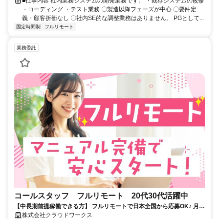
■仕事内容 社内業務システムの開発業務です。 ・既存システムの改修
・コーディング ・テスト業務 〇製造以降フェーズが中心 〇要件定
義・顧客折衝なし 〇社内SE的な調整業務はありません。 PGとして...
固定時間制
フルリモート
業務委託
コールスタッフ フルリモート 20代30代活躍中
【中長期前提稼働できる方】 フルリモートで日本全国から応募OK♪ 月稼
働80時間で安定収入！
株式会社クラウドワークス