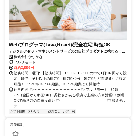
Webプログラマ(Java,React)/完全在宅 時短OK
デジタルアセットマネジメントサービスの自社プロダクトに携わる！働
き方の自由度あり！
株式会社かなかな
フルリモート
時給3,000円
勤務時間・曜日: 【勤務時間】 9：00～18：00の中で1日5時間から設
定可能で、それ以上の6時間、6時間30分、8時間など希望通りに設定
可能！ 9：30や10：00始業、10：30始業でも開始時...
仕事内容: ◎＝＝＝＝＝＝＝＝＝＝＝＝＝◎ フルリモート、時短
OK（全国から参画OK） 柔軟さがある環境で主婦の方も活躍中 副業
OKで働き方の自由度高い ◎＝＝＝＝＝＝＝＝＝＝＝＝＝◎ 派遣先：
デ...
シフト自由
フルリモート
残業なし
シフト制
業務委託