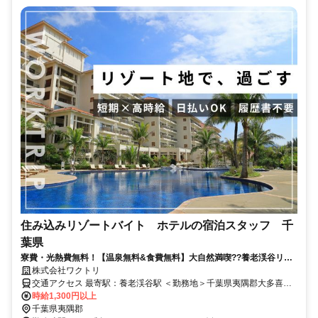
住み込みリゾートバイト ホテルの宿泊スタッフ 千
葉県
寮費・光熱費無料！【温泉無料&食費無料】大自然満喫??養老渓谷リゾ
ートバイト
株式会社ワクトリ
交通アクセス 最寄駅：養老渓谷駅 ＜勤務地＞千葉県夷隅郡大多喜町
粟又2月11日★寮完備・赴任交通費支給！ 【東京方面より】 JR総武
時給1,300円以上
快速で東京駅⇒蘇我駅（約50分） 小湊鉄道で蘇我駅⇒養老渓谷駅
千葉県夷隅郡