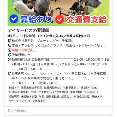
デイサービスの看護師
週1日～・1日2時間～OK！社保加入OK／実務未経験OK◎
株式会社泰明館 ブルーミングケア千葉流山
交通・アクセス つくばエクスプレス「流山セントラルパーク駅」か
ら徒歩10分 ★車・バイク通勤OK
時給1,800円以上
千葉県流山市
勤務時間詳細 ⏰勤務時間例 ￣￣￣￣￣￣￣ ⏰9:00～18:00の間で 1日
2時間～OK♪ └週1日～勤務OK ＜シフト例＞ ①9:00～11:00 ②10:00
～12:00 ③10:00～15:...
仕事内容 ☆.。..:・゜☆.。..:・゜..:・゜☆ ✨事業拡大につき積極採用
中！✨ ✨スキマ時間で無理なく働ける✨ ☆.。..:・゜☆.。..:・゜..:・゜
☆ ✅週1日～・1日2時間～OK ✅...
制服あり
業界未経験者歓迎
扶養内勤務OK
社員登用あり
週1日からOK
1日4時間以内OK
主婦・主夫歓迎
バイク通勤OK
車通勤OK
平日のみOK
経験不問
未経験者歓迎
午前
経験者歓迎
残業なし
有資格者歓迎
研修あり
夕方
ブランクOK
交通費支給
同じ企業の求人