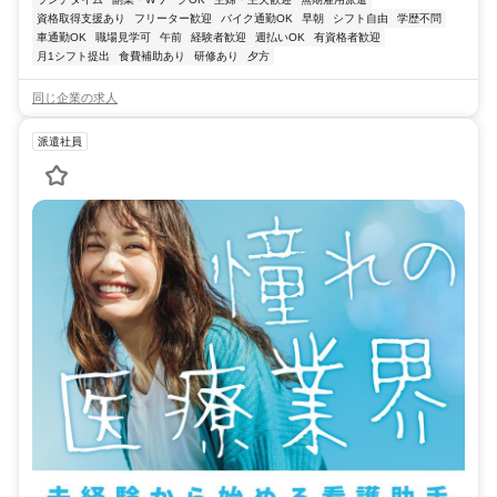
資格取得支援あり
フリーター歓迎
バイク通勤OK
早朝
シフト自由
学歴不問
車通勤OK
職場見学可
午前
経験者歓迎
週払いOK
有資格者歓迎
月1シフト提出
食費補助あり
研修あり
夕方
同じ企業の求人
派遣社員