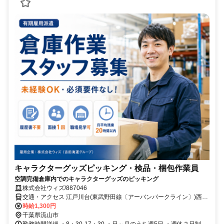
キャラクターグッズピッキング・検品・梱包作業員
空調完備倉庫内でのキャラクターグッズのピッキング
株式会社ウィズ/887046
交通・アクセス 江戸川台(東武野田線〔アーバンパークライン〕)西口
(約33分),初石(東武野田線〔アーバンパークライン〕)(約55分),運河(東
時給1,300円
武野田線〔アーバンパークライン〕)西口(約21分)
千葉県流山市
勤務時間詳細 ・8：30-17：30 ・日～月のうち週5日 ・週休２日制 →