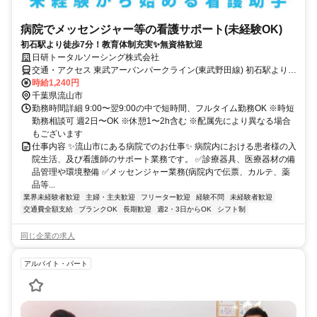
病院でメッセンジャー等の看護サポート(未経験OK)
初石駅より徒歩7分！教育体制充実✨無資格歓迎
日研トータルソーシング株式会社
交通・アクセス 東武アーバンパークライン(東武野田線) 初石駅より徒
歩7分
時給1,240円
千葉県流山市
勤務時間詳細 9:00〜翌9:00の中で短時間、フルタイム勤務OK ※時短
勤務相談可 週2日〜OK ※休憩1〜2h含む ※配属先により異なる場合
もございます
仕事内容 ✨流山市にある病院でのお仕事✨ 病院内における患者様の入
院生活、及び看護師のサポート業務です。 ✅診療器具、医療器材の備
品管理や環境整備 ✅メッセンジャー業務(病院内で伝票、カルテ、薬
品等...
業界未経験者歓迎
主婦・主夫歓迎
フリーター歓迎
経験不問
未経験者歓迎
交通費全額支給
ブランクOK
長期歓迎
週2・3日からOK
シフト制
同じ企業の求人
アルバイト・パート