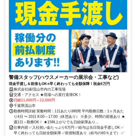
警備スタッフ(ハウスメーカーの展示会・工事など)
現金手渡し＆前借もOK⭐早く終わっても全額保障！祝金6万円
株式会社縁/流山市内の工事現場
交通・アクセス ★現場への直行直帰OK！
日給11,000円～12,000円
千葉県流山市
勤務時間詳細 実働時間：1日あたり8時間 平均勤務日数：1ヶ月あた
り4日 〜 20日 8:00～17:00（休憩あり） ※多少、時間の前後あり ★
週1日～勤務OK！ ★15時上がりでも日給保障あり...
仕事内容 ✅入社祝い金たっぷり6万円 ✅給与は当日現金手渡しOK ✅
早く終わっても日給全額保障 ✅前借制度あり（給与の60％まで） ✅