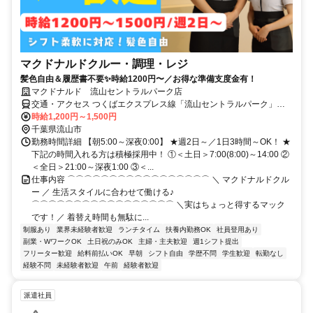
マクドナルドクルー・調理・レジ
髪色自由＆履歴書不要✨時給1200円〜／お得な準備支度金有！
マクドナルド 流山セントラルパーク店
交通・アクセス つくばエクスプレス線「流山セントラルパーク」駅
～徒歩5分
時給1,200円～1,500円
千葉県流山市
勤務時間詳細 【朝5:00～深夜0:00】 ★週2日～／1日3時間～OK！ ★
下記の時間入れる方は積極採用中！ ①＜土日＞7:00(8:00)～14:00 ②
＜全日＞21:00～深夜1:00 ③＜...
仕事内容 ⌒⌒⌒⌒⌒⌒⌒⌒⌒⌒⌒⌒⌒⌒⌒⌒⌒ ＼ マクドナルドクル
ー ／ 生活スタイルに合わせて働ける♪
⌒⌒⌒⌒⌒⌒⌒⌒⌒⌒⌒⌒⌒⌒⌒⌒⌒ ＼実はちょっと得するマック
です！／ 着替え時間も無駄に...
制服あり
業界未経験者歓迎
ランチタイム
扶養内勤務OK
社員登用あり
副業・WワークOK
土日祝のみOK
主婦・主夫歓迎
週1シフト提出
フリーター歓迎
給料前払いOK
早朝
シフト自由
学歴不問
学生歓迎
転勤なし
経験不問
未経験者歓迎
午前
経験者歓迎
派遣社員