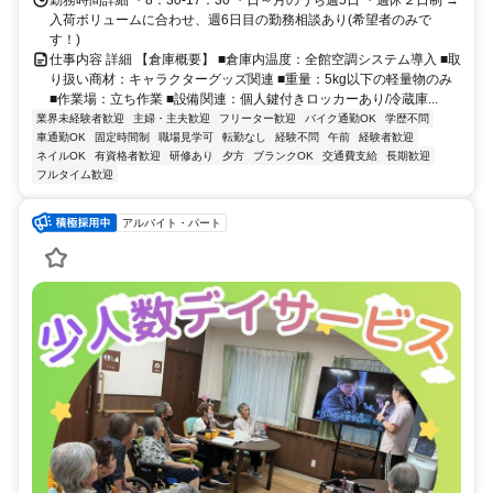
入荷ボリュームに合わせ、週6日目の勤務相談あり(希望者のみで
す！)
仕事内容 詳細 【倉庫概要】 ■倉庫内温度：全館空調システム導入 ■取
り扱い商材：キャラクターグッズ関連 ■重量：5kg以下の軽量物のみ
■作業場：立ち作業 ■設備関連：個人鍵付きロッカーあり/冷蔵庫...
業界未経験者歓迎
主婦・主夫歓迎
フリーター歓迎
バイク通勤OK
学歴不問
車通勤OK
固定時間制
職場見学可
転勤なし
経験不問
午前
経験者歓迎
ネイルOK
有資格者歓迎
研修あり
夕方
ブランクOK
交通費支給
長期歓迎
フルタイム歓迎
アルバイト・パート