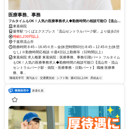
医療事務、事務
フルタイムもOK！人気の医療事務求人◆勤務時間の相談可能◎【流山
市・流山セントラルパーク駅・病院・医療事務・日勤パート】
東葛病院
最寄駅 つくばエクスプレス「流山セントラルパーク駅」より徒歩2分
時給1,230円以上
千葉県流山市
勤務時間 8:45～16:45※月～金(休憩時間60分) 8:45～12:45※土(休憩
なし) ※勤務時間応相談 ※週4日以上勤務等（32時間以上）
東葛病院 求人概要 東葛病院：医療事務、事務/日勤パート フルタイム
もOK！人気の医療事務求人◆勤務時間の相談可能◎【流山市・流山
セントラルパーク駅・病院・医療事務・日勤パート】 職種 医療事
務、事...
職場見学可
賞与あり
交通費支給
シフト制
週4日以上OK
昇給あり
派遣社員