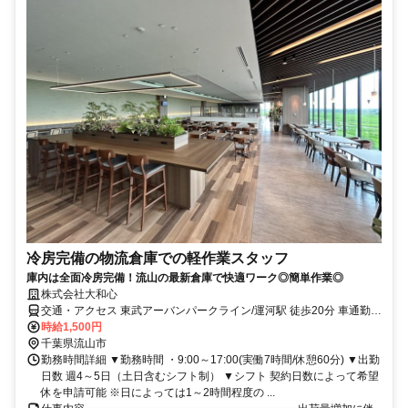
冷房完備の物流倉庫での軽作業スタッフ
庫内は全面冷房完備！流山の最新倉庫で快適ワーク◎簡単作業◎
株式会社大和心
交通・アクセス 東武アーバンパークライン/運河駅 徒歩20分 車通勤、
自転車通勤OK！（無料の駐輪場完備） つくばエクスプレス/流山おお
時給1,500円
たかの森 東武アーバンパークライン/江戸川台から無料シャトルバス
千葉県流山市
あり
勤務時間詳細 ▼勤務時間 ・9:00～17:00(実働7時間/休憩60分) ▼出勤
日数 週4～5日（土日含むシフト制） ▼シフト 契約日数によって希望
休を申請可能 ※日によっては1～2時間程度の ...