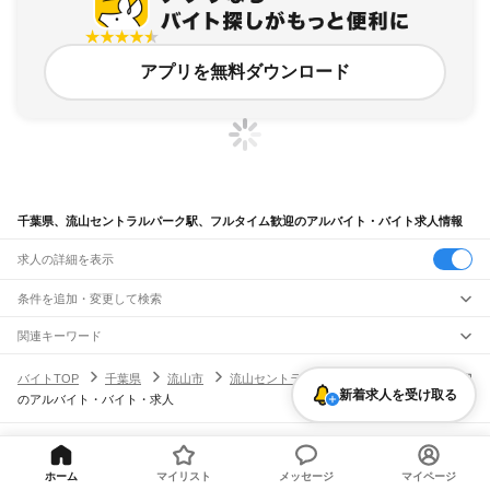
アプリを無料ダウンロード
千葉県、流山セントラルパーク駅、フルタイム歓迎のアルバイト・バイト求人情報
求人の詳細を表示
条件を追加・変更して検索
市区町村を追加・変更
関連キーワード
完全在宅ワーク 全国
シール貼り 在宅
現在地周辺
ガチャガチャ
犬カフェ
千葉県
駅を追加・変更
バイトTOP
千葉県
流山市
流山セントラルパーク駅
フルタイム歓迎
千葉県
すべて
新着求人を受け取る
のアルバイト・バイト・求人
千葉市
すべて
職種を追加・変更
JR武蔵野線
中央区
花見川区
稲毛区
若葉区
緑区
美浜区
南流山駅
新松戸駅
新八柱駅
東松戸駅
市川大野駅
船橋法典駅
西船橋駅
飲食・フードサービス
銚子市
市川市
船橋市
館山市
木更津市
松戸市
野田市
茂原市
成田市
佐倉市
東金市
特徴を追加・変更
飲食・フードサービス
すべて
ヘルプ・お問い合わせ
サイトマップ
利用規約・プライバシーポリシー
JR中央・総武線
旭市
習志野市
柏市
勝浦市
市原市
流山市
八千代市
我孫子市
鴨川市
鎌ケ谷市
ホールスタッフ
キッチンスタッフ
皿洗い・洗い場
精肉・鮮魚加工
給食調理
人気
ホーム
マイリスト
メッセージ
マイページ
[企業]求人広告の掲載相談
市川駅
本八幡駅
下総中山駅
西船橋駅
船橋駅
東船橋駅
津田沼駅
幕張本郷駅
幕張駅
君津市
富津市
浦安市
四街道市
袖ケ浦市
八街市
印西市
白井市
富里市
南房総市
雇用形態を追加・変更