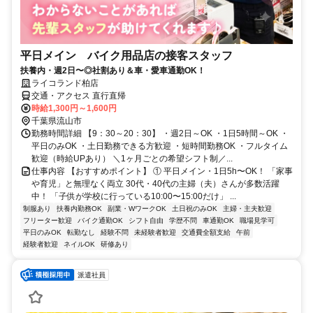
平日メイン バイク用品店の接客スタッフ
扶養内・週2日〜◎社割あり＆車・愛車通勤OK！
ライコランド柏店
交通・アクセス 直行直帰
時給1,300円～1,600円
千葉県流山市
勤務時間詳細 【9：30～20：30】 ・週2日～OK ・1日5時間～OK ・
平日のみOK ・土日勤務できる方歓迎 ・短時間勤務OK ・フルタイム
歓迎（時給UPあり） ＼1ヶ月ごとの希望シフト制／...
仕事内容 【おすすめポイント】 ① 平日メイン・1日5h〜OK！ 「家事
や育児」と無理なく両立 30代・40代の主婦（夫）さんが多数活躍
中！ 「子供が学校に行っている10:00〜15:00だけ」 ...
制服あり
扶養内勤務OK
副業・WワークOK
土日祝のみOK
主婦・主夫歓迎
フリーター歓迎
バイク通勤OK
シフト自由
学歴不問
車通勤OK
職場見学可
平日のみOK
転勤なし
経験不問
未経験者歓迎
交通費全額支給
午前
経験者歓迎
ネイルOK
研修あり
派遣社員