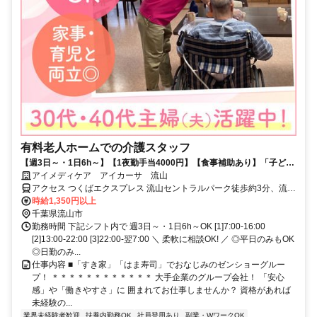
有料老人ホームでの介護スタッフ
【週3日～・1日6h～】【1夜勤手当4000円】【食事補助あり】「子ども
の予定と合わせたい」「ブランクがあるから少しずつ慣れたい」など、
アイメディケア アイカーサ 流山
シフトの相談は柔軟に相談OK♪Wワークも歓迎します!ライフスタイルに
アクセス つくばエクスプレス 流山セントラルパーク徒歩約3分、流鉄
合わせて活躍したい方にピッタリ◎ゼンショーグループのサービスのノ
流山線 流山徒歩約21分、流鉄流山線 平和台（千葉県）徒歩約23分
時給1,350円以上
ウハウを活かしたレクリエーションは、種類が豊富＆ユニークなのが自
千葉県流山市
慢♪利用者さまの笑顔や思い出づくりに貢献しやすい環境づくりをバック
勤務時間 下記シフト内で 週3日～・1日6h～OK [1]7:00-16:00
アップします。
[2]13:00-22:00 [3]22:00-翌7:00 ＼ 柔軟に相談OK! ／ ◎平日のみもOK
◎日勤のみ...
仕事内容 ■「すき家」「はま寿司」でおなじみのゼンショーグルー
プ！ ＊＊＊＊＊＊＊＊＊＊＊＊ 大手企業のグループ会社！ 「安心
感」や「働きやすさ」に 囲まれてお仕事しませんか？ 資格があれば
未経験の...
業界未経験者歓迎
扶養内勤務OK
社員登用あり
副業・WワークOK