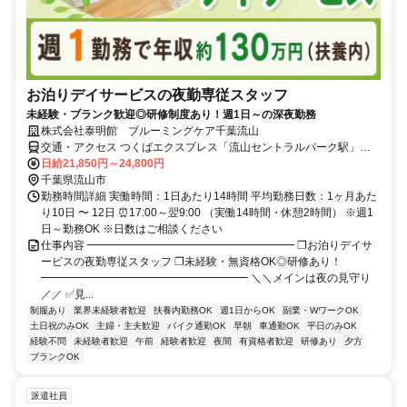
お泊りデイサービスの夜勤専従スタッフ
未経験・ブランク歓迎◎研修制度あり！週1日～の深夜勤務
株式会社泰明館 ブルーミングケア千葉流山
交通・アクセス つくばエクスプレス「流山セントラルパーク駅」か
ら徒歩10分 ★車・バイク通勤OK
日給21,850円～24,800円
千葉県流山市
勤務時間詳細 実働時間：1日あたり14時間 平均勤務日数：1ヶ月あた
り10日 〜 12日 ⏰17:00～翌9:00 （実働14時間・休憩2時間） ※週1
日～勤務OK ※日数はご相談ください
仕事内容 ━━━━━━━━━━━━━━━━━━━ ❐お泊りデイサ
ービスの夜勤専従スタッフ ❐未経験・無資格OK◎研修あり！
━━━━━━━━━━━━━━━━━━━ ＼＼メインは夜の見守り
／／ ✅見...
制服あり
業界未経験者歓迎
扶養内勤務OK
週1日からOK
副業・WワークOK
土日祝のみOK
主婦・主夫歓迎
バイク通勤OK
早朝
車通勤OK
平日のみOK
経験不問
未経験者歓迎
午前
経験者歓迎
夜間
有資格者歓迎
研修あり
夕方
ブランクOK
派遣社員