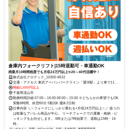
倉庫内フォークリフト|15時退勤可・車通勤OK
残業月10時間程度でも月収24万円以上✨20～40代活躍中！
株式会社クロテック_10300-9632
交通・アクセス 東武アーバンパークライン「運河駅」より車で11分
東武アーバンパークライン「江戸川台駅」より車で12分 東武アーバ
時給1,400円以上
ンパークライン「初石駅」より車で14分
千葉県流山市
勤務時間詳細 07:00～16:00 06:00～15:00 ※どちらかの希望でもOK
実働8時間、休憩60分 5勤2休 週休2日制
仕事内容 ＼✨フォークにしっかり乗れる×月収24万円以上✨／ 扱うの
は軽量なアパレル商品が中心。 リーチフォークでの運搬・格納・ピ
ッキングをお任せします。 6時または7時始業で、退勤は15時・16
時...
ランチタイム
副業・WワークOK
主婦・主夫歓迎
無期雇用派遣