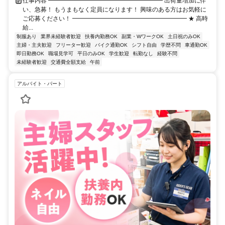
仕事内容 ━━━━━━━━━━━━━━━━━━━ 出荷量増加に伴
い、急募！ もうまもなく定員になります！ 興味のある方はお気軽に
ご応募ください！ ━━━━━━━━━━━━━━━━━━━ ★ 高時
給...
制服あり
業界未経験者歓迎
扶養内勤務OK
副業・WワークOK
土日祝のみOK
主婦・主夫歓迎
フリーター歓迎
バイク通勤OK
シフト自由
学歴不問
車通勤OK
即日勤務OK
職場見学可
平日のみOK
学生歓迎
転勤なし
経験不問
未経験者歓迎
交通費全額支給
午前
アルバイト・パート