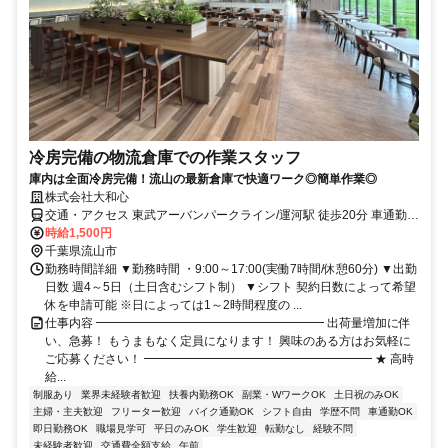
冷房完備の物流倉庫での作業スタッフ
庫内は全面冷房完備！流山の最新倉庫で快適ワーク◎簡単作業◎
株式会社大和心
交通・アクセス 東武アーバンパークライン/運河駅 徒歩20分 車通勤、
自転車通勤OK！（無料の駐輪場完備） つくばエクスプレス/流山おお
時給1,500円
たかの森 東武アーバンパークライン/江戸川台から無料シャトルバス
千葉県流山市
あり
勤務時間詳細 ▼勤務時間 ・9:00～17:00(実働7時間/休憩60分) ▼出勤
日数 週4～5日（土日含むシフト制） ▼シフト 契約日数によって希望
休を申請可能 ※日によっては1～2時間程度の ...
仕事内容 ━━━━━━━━━━━━━━━━━━━ 出荷量増加に伴
い、急募！ もうまもなく定員になります！ 興味のある方はお気軽に
ご応募ください！ ━━━━━━━━━━━━━━━━━━━ ★ 高時
給...
制服あり
業界未経験者歓迎
扶養内勤務OK
副業・WワークOK
土日祝のみOK
主婦・主夫歓迎
フリーター歓迎
バイク通勤OK
シフト自由
学歴不問
車通勤OK
即日勤務OK
職場見学可
平日のみOK
学生歓迎
転勤なし
経験不問
未経験者歓迎
交通費全額支給
午前