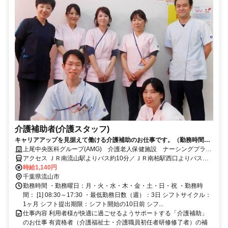
介護補助者(介護スタッフ)
キャリアアップを見据えて働ける介護補助のお仕事です。（勤務時間相
談可）
上尾中央医科グループ(AMG) 介護老人保健施設 ナーシングプラザ
流山
アクセス ＪＲ南流山駅よりバス約10分／ＪＲ南柏駅西口よりバス約
10分／各線柏駅西口よりバス約20分
時給1,140円
千葉県流山市
勤務時間 ・勤務曜日：月・火・水・木・金・土・日・祝 ・勤務時
間： [1] 08:30～17:30 ・最低勤務日数（週）：3日 シフトサイクル：
1ヶ月 シフト提出期限：シフト開始の10日前 シフ...
仕事内容 利用者様が快適に過ごせるようサポートする「介護補助」
のお仕事 有資格者（介護福祉士・介護職員初任者研修修了者）の補