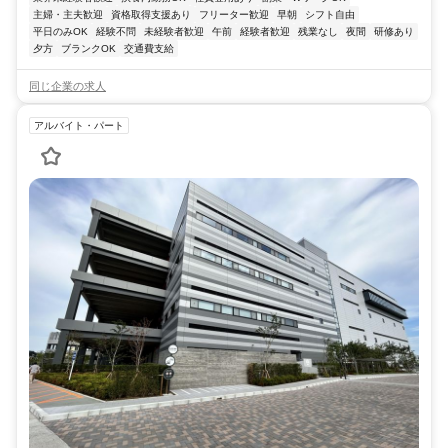
主婦・主夫歓迎
資格取得支援あり
フリーター歓迎
早朝
シフト自由
平日のみOK
経験不問
未経験者歓迎
午前
経験者歓迎
残業なし
夜間
研修あり
夕方
ブランクOK
交通費支給
同じ企業の求人
アルバイト・パート