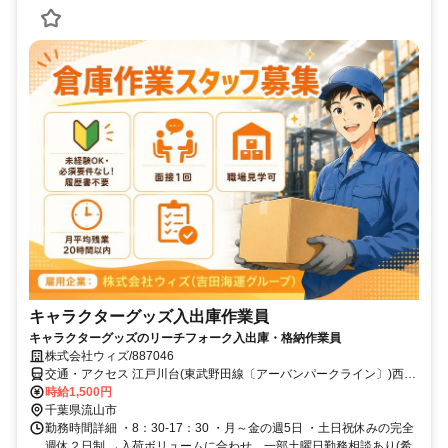
キャラクターグッズ入出庫作業員
キャラクターグッズのリーチフォーク入出庫・格納作業員
株式会社ウィズ/887046
交通・アクセス 江戸川台(東武野田線〔アーバンパークライン〕)西口
(約33分),初石(東武野田線〔アーバンパークライン〕)(約55分),運河(東
時給1,500円
武野田線〔アーバンパークライン〕)西口(約21分)
千葉県流山市
勤務時間詳細 ・8：30-17：30 ・月～金の週5日 ・土日祝休みの完全
週休２日制 →入荷ボリュームに合わせ、一部土曜日勤務相談あり(希