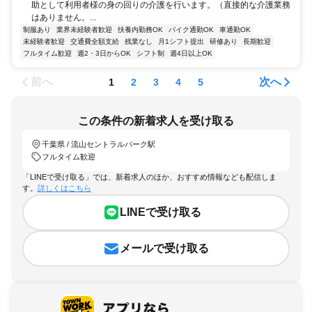
助として利用者様の身の回りの介護を行います。（直接的な介護業務
はありません。...
制服あり
業界未経験者歓迎
扶養内勤務OK
バイク通勤OK
車通勤OK
未経験者歓迎
交通費全額支給
残業なし
月1シフト提出
研修あり
長期歓迎
フルタイム歓迎
週2・3日からOK
シフト制
週4日以上OK
前へ
次へ
1
2
3
4
5
この条件の新着求人を受け取る
千葉県 / 流山セントラルパーク駅
フルタイム歓迎
「LINEで受け取る」では、新着求人のほか、おすすめ情報なども配信しま
す。
詳しくはこちら
LINEで受け取る
メールで受け取る