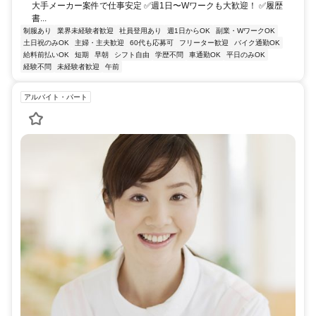
大手メーカー案件で仕事安定 ✅週1日〜Wワークも大歓迎！ ✅履歴
書...
制服あり
業界未経験者歓迎
社員登用あり
週1日からOK
副業・WワークOK
土日祝のみOK
主婦・主夫歓迎
60代も応募可
フリーター歓迎
バイク通勤OK
給料前払いOK
短期
早朝
シフト自由
学歴不問
車通勤OK
平日のみOK
経験不問
未経験者歓迎
午前
アルバイト・パート