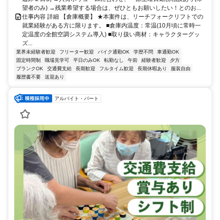
望者のみ) →残業希望する場合は、ぜひともお願いしたい！とのお...
仕事内容 詳細 【倉庫概要】 ★本案件は、リーチフォークリフトでの
就業経験がある方に限ります。 ■倉庫内温度：常温(10月頃に常時一
定温度の全館空調システム導入) ■取り扱い商材：キャラクターグッ
ズ...
業界未経験者歓迎
フリーター歓迎
バイク通勤OK
学歴不問
車通勤OK
固定時間制
職場見学可
平日のみOK
転勤なし
午前
経験者歓迎
夕方
ブランクOK
交通費支給
長期歓迎
フルタイム歓迎
長期休暇あり
服装自由
履歴書不要
送迎あり
アルバイト・パート