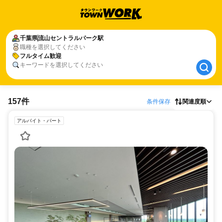
千葉県
千葉県
流山セントラルパーク駅
流山セントラルパーク駅
職種を選択してください
フルタイム歓迎
フルタイム歓迎
キーワードを選択してください
157件
条件保存
関連度順
アルバイト・パート