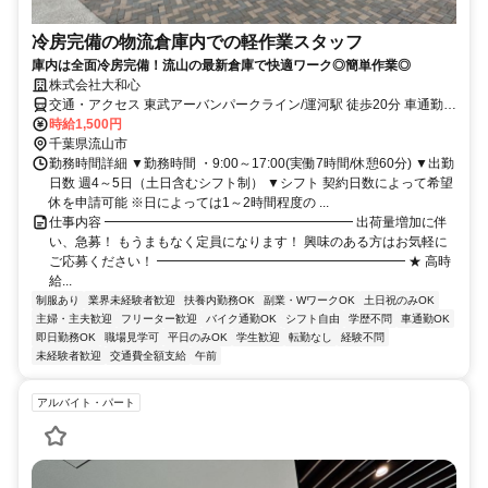
冷房完備の物流倉庫内での軽作業スタッフ
庫内は全面冷房完備！流山の最新倉庫で快適ワーク◎簡単作業◎
株式会社大和心
交通・アクセス 東武アーバンパークライン/運河駅 徒歩20分 車通勤、
自転車通勤OK！（無料の駐輪場完備） つくばエクスプレス/流山おお
時給1,500円
たかの森 東武アーバンパークライン/江戸川台から無料シャトルバス
千葉県流山市
あり
勤務時間詳細 ▼勤務時間 ・9:00～17:00(実働7時間/休憩60分) ▼出勤
日数 週4～5日（土日含むシフト制） ▼シフト 契約日数によって希望
休を申請可能 ※日によっては1～2時間程度の ...
仕事内容 ━━━━━━━━━━━━━━━━━━━ 出荷量増加に伴
い、急募！ もうまもなく定員になります！ 興味のある方はお気軽に
ご応募ください！ ━━━━━━━━━━━━━━━━━━━ ★ 高時
給...
制服あり
業界未経験者歓迎
扶養内勤務OK
副業・WワークOK
土日祝のみOK
主婦・主夫歓迎
フリーター歓迎
バイク通勤OK
シフト自由
学歴不問
車通勤OK
即日勤務OK
職場見学可
平日のみOK
学生歓迎
転勤なし
経験不問
未経験者歓迎
交通費全額支給
午前
アルバイト・パート