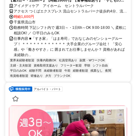
【週3日～・1日6h～】【時給1600円】【食事補助あり】「子どもの予
定と合わせたい」「ブランクがあるからまずは短時間から慣れたい」な
アイメディケア アイホーム セントラルパーク
ど、シフトの相談はいつでも大歓迎♪Wワークも歓迎します!ライフスタ
アクセス つくばエクスプレス 流山セントラルパーク徒歩約4分、流鉄
イルに合わせて活躍したい方にピッタリ◎施設内の利用者さまが対象な
流山線 流山徒歩約20分、流鉄流山線 平和台（千葉県）徒歩約24分
時給1,600円
ので「急な来院が多くて毎日せわしない」という悩みとは無縁！ゼンシ
千葉県流山市
ョーグループの安定した基盤のもと、ゆとりある環境で資格を活かしま
勤務時間 下記シフト内で 週3日～・1日6h～OK 9:00-18:00 ＼ 柔軟に
せんか？
相談OK! ／ ◎平日のみもOK
仕事内容 ■「すき家」「はま寿司」でおなじみのゼンショーグルー
プ！ ＊＊＊＊＊＊＊＊＊＊＊＊ 大手企業のグループ会社！ 「安心
感」や「働きやすさ」に 囲まれてお仕事しませんか？ 資格があれば
未経験の...
業界未経験者歓迎
扶養内勤務OK
社員登用あり
副業・WワークOK
主婦・主夫歓迎
資格取得支援あり
フリーター歓迎
早朝
シフト自由
平日のみOK
経験不問
未経験者歓迎
午前
経験者歓迎
残業なし
夜間
有資格者歓迎
研修あり
夕方
ブランクOK
アルバイト・パート