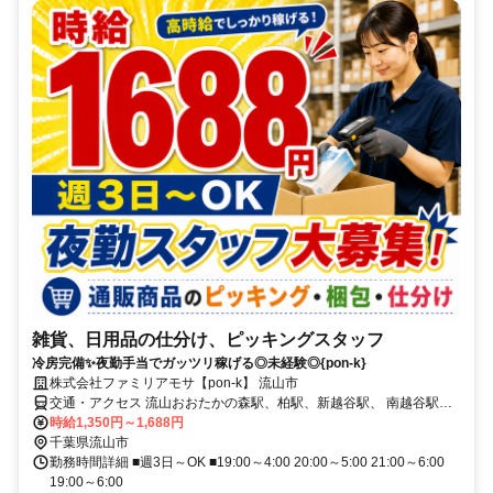
雑貨、日用品の仕分け、ピッキングスタッフ
冷房完備✨夜勤手当でガッツリ稼げる◎未経験◎{pon-k}
株式会社ファミリアモサ【pon-k】 流山市
交通・アクセス 流山おおたかの森駅、柏駅、新越谷駅、 南越谷駅か
ら直行シャトルバスあり
時給1,350円～1,688円
千葉県流山市
勤務時間詳細 ■週3日～OK ■19:00～4:00 20:00～5:00 21:00～6:00
19:00～6:00