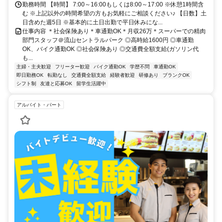
勤務時間 【時間】 7:00～16:00もしくは8:00～17:00 ※休憩1時間含
む ※上記以外の時間希望の方もお気軽にご相談ください♪ 【日数】土
日含めた週5日 ※基本的に土日出勤で平日休みにな...
仕事内容 ＊社会保険あり＊車通勤OK＊月収26万＊スーパーでの精肉
部門スタッフ＠流山セントラルパーク ◎高時給1600円 ◎車通勤
OK、バイク通勤OK ◎社会保険あり ◎交通費全額支給(ガソリン代
も...
主婦・主夫歓迎
フリーター歓迎
バイク通勤OK
学歴不問
車通勤OK
即日勤務OK
転勤なし
交通費全額支給
経験者歓迎
研修あり
ブランクOK
シフト制
友達と応募OK
留学生活躍中
アルバイト・パート