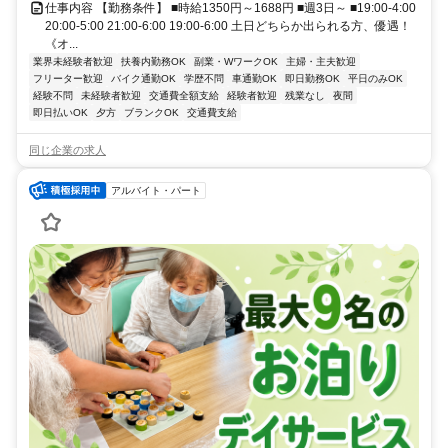
仕事内容 【勤務条件】 ■時給1350円～1688円 ■週3日～ ■19:00-4:00
20:00-5:00 21:00-6:00 19:00-6:00 土日どちらか出られる方、優遇！
《オ...
業界未経験者歓迎
扶養内勤務OK
副業・WワークOK
主婦・主夫歓迎
フリーター歓迎
バイク通勤OK
学歴不問
車通勤OK
即日勤務OK
平日のみOK
経験不問
未経験者歓迎
交通費全額支給
経験者歓迎
残業なし
夜間
即日払いOK
夕方
ブランクOK
交通費支給
同じ企業の求人
アルバイト・パート