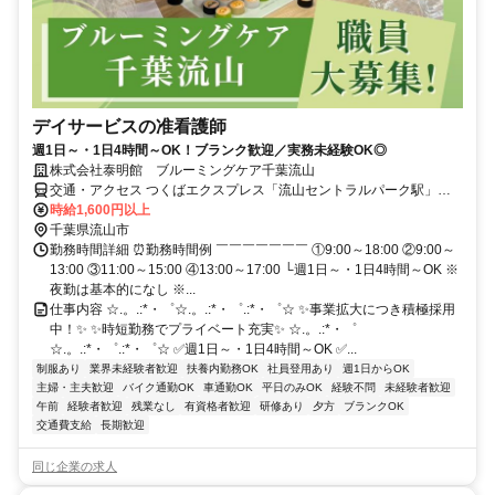
デイサービスの准看護師
週1日～・1日4時間～OK！ブランク歓迎／実務未経験OK◎
株式会社泰明館 ブルーミングケア千葉流山
交通・アクセス つくばエクスプレス「流山セントラルパーク駅」か
ら徒歩10分 ★車・バイク通勤OK
時給1,600円以上
千葉県流山市
勤務時間詳細 ⏰勤務時間例 ￣￣￣￣￣￣￣ ①9:00～18:00 ②9:00～
13:00 ③11:00～15:00 ④13:00～17:00 └週1日～・1日4時間～OK ※
夜勤は基本的になし ※...
仕事内容 ☆.。.:*・゜☆.。.:*・゜.:*・゜☆ ✨事業拡大につき積極採用
中！✨ ✨時短勤務でプライベート充実✨ ☆.。.:*・゜
☆.。.:*・゜.:*・゜☆ ✅週1日～・1日4時間～OK ✅...
制服あり
業界未経験者歓迎
扶養内勤務OK
社員登用あり
週1日からOK
主婦・主夫歓迎
バイク通勤OK
車通勤OK
平日のみOK
経験不問
未経験者歓迎
午前
経験者歓迎
残業なし
有資格者歓迎
研修あり
夕方
ブランクOK
交通費支給
長期歓迎
同じ企業の求人