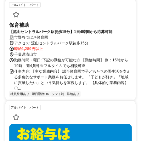
アルバイト・パート
保育補助
【流山セントラルパーク駅徒歩15分】1日4時間から応募可能
市野谷つばさ保育園
アクセス: 流山セントラルパーク駅徒歩15分
時給1,280円以上
千葉県流山市
勤務時間・曜日: 下記の勤務が可能な方 【勤務時間】 例：15時から
19時 週4,5回 ※フルタイムでも相談可※
仕事内容: 【主な業務内容】 認可保育園で子どもたちの園生活を支え
る多角的なサポート業務をお任せします。 「子どもが好き」「地域
に貢献したい」という気持ちを重視します。 【具体的な業務内容】
〇...
社員登用あり
即日勤務OK
シフト制
昇給あり
アルバイト・パート