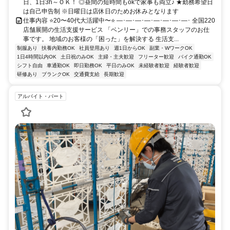
日、1日3h～ＯＫ！ ◎昼間の短時間もokで家事も両立♪ ★勤務希望日
は自己申告制 ※日曜日は店休日のためお休みとなります
仕事内容 ⭐20〜40代大活躍中〜⭐ ―･―･―･―･―･―･―･―･ 全国220
店舗展開の生活支援サービス 「ベンリー」での事務スタッフのお仕
事です。 地域のお客様の「困った」を解決する 生活支...
制服あり
扶養内勤務OK
社員登用あり
週1日からOK
副業・WワークOK
1日4時間以内OK
土日祝のみOK
主婦・主夫歓迎
フリーター歓迎
バイク通勤OK
シフト自由
車通勤OK
即日勤務OK
平日のみOK
未経験者歓迎
経験者歓迎
研修あり
ブランクOK
交通費支給
長期歓迎
アルバイト・パート