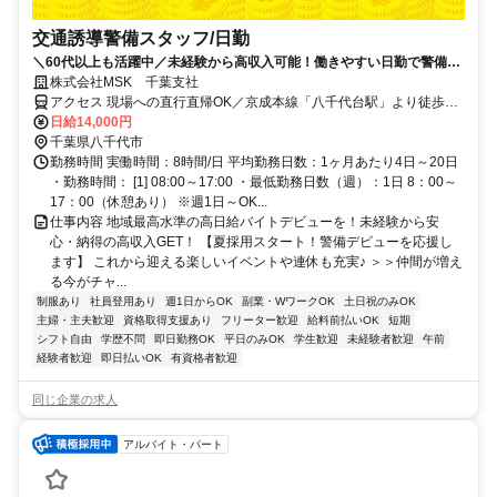
交通誘導警備スタッフ/日勤
＼60代以上も活躍中／未経験から高収入可能！働きやすい日勤で警備員
デビューをしませんか！【月収28万円可能・日払いもOK！】勤務3日前
株式会社MSK 千葉支社
までシフト申請可能！週1日～・短期もOK！未経験者大歓迎！幅広い年
アクセス 現場への直行直帰OK／京成本線「八千代台駅」より徒歩4
代が活躍しています。
分
日給14,000円
千葉県八千代市
勤務時間 実働時間：8時間/日 平均勤務日数：1ヶ月あたり4日～20日
・勤務時間： [1] 08:00～17:00 ・最低勤務日数（週）：1日 8：00～
17：00（休憩あり） ※週1日～OK...
仕事内容 地域最高水準の高日給バイトデビューを！未経験から安
心・納得の高収入GET！ 【夏採用スタート！警備デビューを応援し
ます】 これから迎える楽しいイベントや連休も充実♪ ＞＞仲間が増え
る今がチャ...
制服あり
社員登用あり
週1日からOK
副業・WワークOK
土日祝のみOK
主婦・主夫歓迎
資格取得支援あり
フリーター歓迎
給料前払いOK
短期
シフト自由
学歴不問
即日勤務OK
平日のみOK
学生歓迎
未経験者歓迎
午前
経験者歓迎
即日払いOK
有資格者歓迎
同じ企業の求人
アルバイト・パート