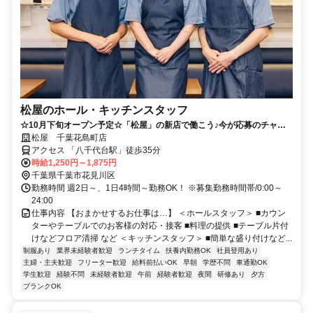
松屋のホール・キッチンスタッフ
☆10月下旬オープン予定☆「松屋」の新店で働こう♪今が応募のチャン
ス！新規採用手当あり♪オープン後2か月間時給＋150円！
松屋 千葉花島町店
アクセス 「八千代台駅」徒歩35分
時給1,250円～1,875円
千葉県千葉市花見川区
勤務時間 週2日～、1日4時間～勤務OK！ ※募集勤務時間帯/0:00～
24:00
仕事内容 【おまかせするお仕事は…】 ＜ホールスタッフ＞ ■カウン
ターやテーブルでのお客様の対応・接客 ■料理の提供 ■テーブル片付
けなどフロア清掃 など ＜キッチンスタッフ＞ ■簡単な盛り付けなど...
制服あり
業界未経験者歓迎
ランチタイム
扶養内勤務OK
社員登用あり
主婦・主夫歓迎
フリーター歓迎
給料前払いOK
早朝
学歴不問
車通勤OK
学生歓迎
経験不問
未経験者歓迎
午前
経験者歓迎
夜間
研修あり
夕方
ブランクOK