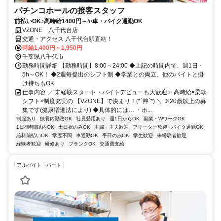
パチンコホールの接客スタッフ
前払いOK♪高時給1400円～✨車・バイク通勤OK
VZONE 八千代台店
交通・アクセス 八千代台駅直結！
時給1,400円～1,950円
千葉県八千代市
勤務時間詳細 【勤務時間】8:00～24:00 ◆上記の時間内で、週1日・
5h～OK！ ◆2週毎提出のシフト制 ◆学業との両立、他のバイトと掛
け持ちもOK
仕事内容 ／ 未経験スタート・バイトデビューも大歓迎✨ 高時給×柔軟
シフト×制度充実の 【VZONE】で決まり！(*´艸`*) ＼ ※20歳以上の募
集です(健康増進法により) ◆具体的には… ・ホ...
制服あり
扶養内勤務OK
社員登用あり
週1日からOK
副業・WワークOK
1日4時間以内OK
土日祝のみOK
主婦・主夫歓迎
フリーター歓迎
バイク通勤OK
給料前払いOK
学歴不問
車通勤OK
平日のみOK
学生歓迎
未経験者歓迎
経験者歓迎
研修あり
ブランクOK
交通費支給
アルバイト・パート