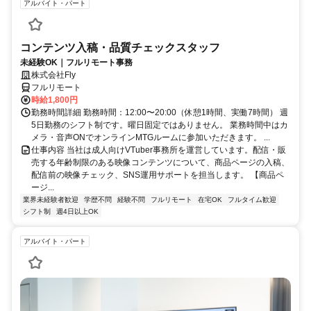
アルバイト・パート
コンテンツ入稿・品質チェックスタッフ
未経験OK｜フルリモート事務
株式会社Fly
フルリモート
時給1,800円
勤務時間詳細 勤務時間：12:00〜20:00（休憩1時間、実働7時間） 週
5日勤務のシフト制です。曜日固定ではありません。 業務時間中はカ
メラ・音声ONでオンラインMTGルームに参加いただきます。 ...
仕事内容 当社は成人向けVTuber事務所を運営しています。配信・販
売する年齢制限のある映像コンテンツについて、商品ページの入稿、
配信前の映像チェック、SNS運用サポートを担当します。 【商品ペ
ージ...
業界未経験者歓迎
学歴不問
経験不問
フルリモート
在宅OK
フルタイム歓迎
シフト制
週4日以上OK
アルバイト・パート