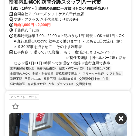
扶養内勤務OK 訪問介護スタッフ|八千代市
【週1・1時間～】訪問の合間に一度帰宅もOK⭐移動手当あり
合同会社アプローズ ソフトケア八千代台店
交通・アクセス 八千代台駅より徒歩9分
時給1,600円～2,000円
千葉県八千代市
勤務時間詳細 7:00～22:00 ⭐上記のうち1日1時間～OK ⭐週1日～OK
⏩直行直帰OKなので 効率よく働けます！ ＜とある1日の流れ（例）
＞ 9:30 家事を済ませて、 そのまま利用者...
仕事内容 ＼ 眠っていた資格、 もう一度活かしませんか？✨ ／
─────────────────── ✅初任者研修（旧ヘルパー2級）活か
せる ✅週1日×1日1時間〜で無理なく復帰 ✅直行直帰で家事...
業界未経験者歓迎
扶養内勤務OK
副業・WワークOK
1日4時間以内OK
土日祝のみOK
主婦・主夫歓迎
資格取得支援あり
フリーター歓迎
シフト自由
学歴不問
平日のみOK
経験不問
未経験者歓迎
交通費全額支給
午前
経験者歓迎
有資格者歓迎
夕方
ブランクOK
交通費支給
アルバイト・パート