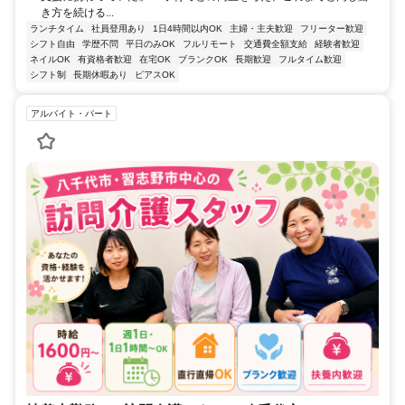
き方を続ける...
ランチタイム
社員登用あり
1日4時間以内OK
主婦・主夫歓迎
フリーター歓迎
シフト自由
学歴不問
平日のみOK
フルリモート
交通費全額支給
経験者歓迎
ネイルOK
有資格者歓迎
在宅OK
ブランクOK
長期歓迎
フルタイム歓迎
シフト制
長期休暇あり
ピアスOK
アルバイト・パート