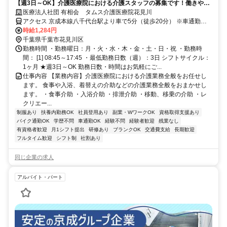
【週3日～OK】介護医療院における介護スタッフの募集です！働きやす
さが自慢！
医療法人社団 有相会 タムス介護医療院花見川
アクセス 京成本線八千代台駅より車で5分（徒歩20分） ※車通勤可
能
時給1,284円
千葉県千葉市花見川区
勤務時間 ・勤務曜日：月・火・水・木・金・土・日・祝 ・勤務時
間： [1] 08:45～17:45 ・最低勤務日数（週）：3日 シフトサイクル：
1ヶ月 ★週3日～OK 勤務日数・時間はお気軽にご...
仕事内容 【業務内容】介護医療院における介護業務全般をお任せし
ます。 食事や入浴、着替えの介助などの介護業務全般をおまかせし
ます。 ・食事介助 ・入浴介助 ・排泄介助 ・移動、移乗の介助 ・レ
クリエー...
制服あり
扶養内勤務OK
社員登用あり
副業・WワークOK
資格取得支援あり
バイク通勤OK
学歴不問
車通勤OK
経験不問
経験者歓迎
残業なし
有資格者歓迎
月1シフト提出
研修あり
ブランクOK
交通費支給
長期歓迎
フルタイム歓迎
シフト制
社割あり
同じ企業の求人
アルバイト・パート