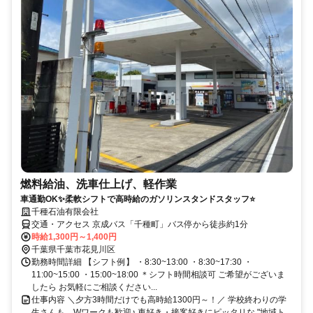
燃料給油、洗車仕上げ、軽作業
車通勤OK✨柔軟シフトで高時給のガソリンスタンドスタッフ⭐
千種石油有限会社
交通・アクセス 京成バス「千種町」バス停から徒歩約1分
時給1,300円～1,400円
千葉県千葉市花見川区
勤務時間詳細 【シフト例】 ・8:30~13:00 ・8:30~17:30 ・
11:00~15:00 ・15:00~18:00 ＊シフト時間相談可 ご希望がございま
したら お気軽にご相談ください...
仕事内容 ＼夕方3時間だけでも高時給1300円～！／ 学校終わりの学
生さんも、Wワークも歓迎♪ 車好き・接客好きにピッタリな "地域ト