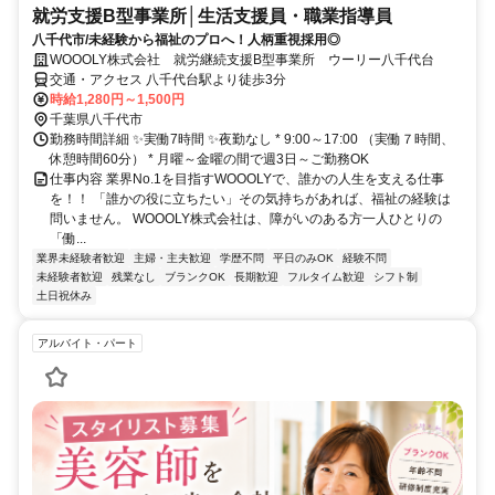
就労支援B型事業所│生活支援員・職業指導員
八千代市/未経験から福祉のプロへ！人柄重視採用◎
WOOOLY株式会社 就労継続支援B型事業所 ウーリー八千代台
交通・アクセス 八千代台駅より徒歩3分
時給1,280円～1,500円
千葉県八千代市
勤務時間詳細 ✨実働7時間 ✨夜勤なし * 9:00～17:00 （実働７時間、
休憩時間60分） * 月曜～金曜の間で週3日～ご勤務OK
仕事内容 業界No.1を目指すWOOOLYで、誰かの人生を支える仕事
を！！ 「誰かの役に立ちたい」その気持ちがあれば、福祉の経験は
問いません。 WOOOLY株式会社は、障がいのある方一人ひとりの
「働...
業界未経験者歓迎
主婦・主夫歓迎
学歴不問
平日のみOK
経験不問
未経験者歓迎
残業なし
ブランクOK
長期歓迎
フルタイム歓迎
シフト制
土日祝休み
アルバイト・パート