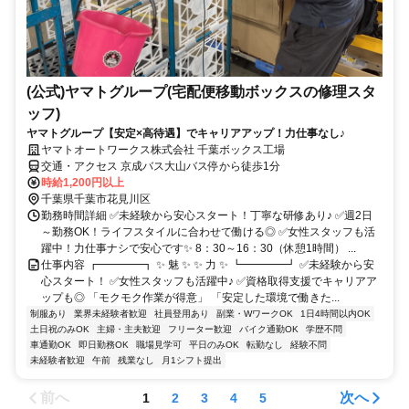
(公式)ヤマトグループ(宅配便移動ボックスの修理スタ
ッフ)
ヤマトグループ【安定×高待遇】でキャリアアップ！力仕事なし♪
ヤマトオートワークス株式会社 千葉ボックス工場
交通・アクセス 京成バス大山バス停から徒歩1分
時給1,200円以上
千葉県千葉市花見川区
勤務時間詳細 ✅未経験から安心スタート！丁寧な研修あり♪ ✅週2日
～勤務OK！ライフスタイルに合わせて働ける◎ ✅女性スタッフも活
躍中！力仕事ナシで安心です✨ 8：30～16：30（休憩1時間） ...
仕事内容 ┏━━━━┓ ✨ 魅 ✨ ✨ 力 ✨ ┗━━━━┛ ✅未経験から安
心スタート！ ✅女性スタッフも活躍中♪ ✅資格取得支援でキャリアア
ップも◎ 「モクモク作業が得意」 「安定した環境で働きた...
制服あり
業界未経験者歓迎
社員登用あり
副業・WワークOK
1日4時間以内OK
土日祝のみOK
主婦・主夫歓迎
フリーター歓迎
バイク通勤OK
学歴不問
車通勤OK
即日勤務OK
職場見学可
平日のみOK
転勤なし
経験不問
未経験者歓迎
午前
残業なし
月1シフト提出
前へ
次へ
1
2
3
4
5