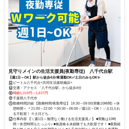
見守りメインの生活支援員(夜勤専従) 八千代台駅
【週1日～OK】駅から徒歩4分/車通勤OK✅土日のみもOK✨
ビートル八千代台<共同生活援助施設>
交通・アクセス 「八千代台駅」から徒歩4分
時給1,310円～1,637円
千葉県八千代市
勤務時間詳細 【勤務時間/夜勤専従】 16:30～09:00(実働10時間) ＜休
憩時間＞ ＊21:00～22:00 ＊00:30～06:00 ✅週1日～OK！ ✅土日入れ
る方歓迎！ ※土日どち...
仕事内容 【＼週1日～無理なく働ける生活支援員／】 ■実働は10時
間！休憩時間もたっぷり♪ ■無資格＆未経験でも大歓迎です！ ■夜勤経