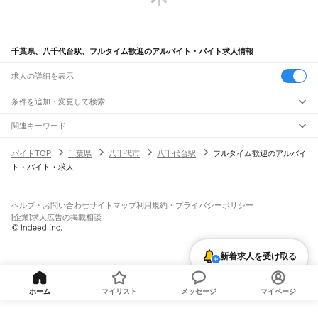
千葉県、八千代台駅、フルタイム歓迎のアルバイト・バイト求人情報
求人の詳細を表示
条件を追加・変更して検索
市区町村を追加・変更
関連キーワード
完全在宅ワーク 全国
シール貼り 在宅
現在地周辺
ガチャガチャ
犬カフェ
千葉県
駅を追加・変更
バイトTOP
千葉県
八千代市
八千代台駅
フルタイム歓迎のアルバイ
千葉県
すべて
ト・バイト・求人
千葉市
すべて
職種を追加・変更
JR武蔵野線
中央区
花見川区
稲毛区
若葉区
緑区
美浜区
南流山駅
新松戸駅
新八柱駅
東松戸駅
市川大野駅
船橋法典駅
西船橋駅
飲食・フードサービス
銚子市
市川市
船橋市
館山市
木更津市
松戸市
野田市
茂原市
成田市
佐倉市
東金市
特徴を追加・変更
飲食・フードサービス
すべて
ヘルプ・お問い合わせ
サイトマップ
利用規約・プライバシーポリシー
JR中央・総武線
旭市
習志野市
柏市
勝浦市
市原市
流山市
八千代市
我孫子市
鴨川市
鎌ケ谷市
ホールスタッフ
キッチンスタッフ
皿洗い・洗い場
精肉・鮮魚加工
給食調理
人気
[企業]求人広告の掲載相談
市川駅
本八幡駅
下総中山駅
西船橋駅
船橋駅
東船橋駅
津田沼駅
幕張本郷駅
幕張駅
君津市
富津市
浦安市
四街道市
袖ケ浦市
八街市
印西市
白井市
富里市
南房総市
雇用形態を追加・変更
パン屋（ベーカリー）
フードカウンター販売員
バー（BAR）・バーテンダー
日払いOK
高校生歓迎
学生歓迎
深夜の仕事
髪型・髪色自由
ひげOK
ネイルOK
新検見川駅
稲毛駅
西千葉駅
千葉駅
匝瑳市
香取市
山武市
いすみ市
大網白里市
印旛郡
香取郡
山武郡
長生郡
夷隅郡
飲食店補助（開店・閉店準備）
飲食店（店長・マネージャー）
ピアスOK
アルバイト・パート
履歴書不要
オープニングスタッフ
留学生・外国人活躍中
安房郡
都道府県を変更
営業・販売
JR総武本線
勤務期間
正社員
新着求人を受け取る
市川駅
船橋駅
津田沼駅
稲毛駅
千葉駅
東千葉駅
都賀駅
四街道駅
物井駅
佐倉駅
営業・販売
すべて
短期
契約社員
単発・1日OK
長期
期間限定（春夏冬休み等）
南酒々井駅
榎戸駅
八街駅
日向駅
成東駅
松尾駅
横芝駅
飯倉駅
八日市場駅
干潟駅
旭駅
営業
テレフォンアポインター（テレアポ）
ルートセールス
コンビニ
シフト
派遣社員
飯岡駅
倉橋駅
猿田駅
松岸駅
銚子駅
フードカウンター販売員
アパレル
家電量販店・携帯販売（携帯ショップ）
土日祝のみOK
業務委託
平日のみOK
週1日からOK
週2・3日からOK
週4日以上OK
ホーム
マイリスト
メッセージ
マイページ
販売店（店長・マネージャー）
その他販売
時間や曜日が選べる・シフト自由
固定時間・固定シフト制
シフト制
JR常磐線(上野～取手)
旅行・レジャー・イベント
月1シフト提出
隔週シフト提出
週1シフト提出
変形労働時間制
松戸駅
北松戸駅
馬橋駅
新松戸駅
北小金駅
南柏駅
柏駅
北柏駅
我孫子駅
天王台駅