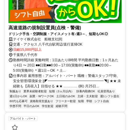
高速道路の規制設置員(点検・警備)
ドリンク手当・空調制服・アイスメット有♪週3～、短期もOK◎
テイケイ株式会社 船橋支社[8]
交通・アクセス 八千代台駅周辺/直行直帰OK
日給15,000円以上
千葉県八千代市
勤務時間詳細 実働時間：1日あたり8時間 平均勤務日数：1ヶ月あた
り4日 〜 20日 ■■日勤■■8:00～17:00(実働8h) ■■夜勤■■20:00～
5:00(実働8h) ＊週1日～OK ＊土...
仕事内容 雇用形態：アルバイト・パート 職種：警備スタッフ/守衛、
安全管理/環境保全 ||◤━━━━━━━━━━━━━━━━◥|| ★★ 未
経験も【高収入】目指せる ★★ ………… (例) 月25日...
制服あり
業界未経験者歓迎
短期（3ヵ月以内）
扶養内勤務OK
社員登用あり
週1日からOK
副業・WワークOK
土日祝のみOK
主婦・主夫歓迎
週1シフト提出
60代も応募可
資格取得支援あり
フリーター歓迎
短期
早朝
シフト自由
学歴不問
平日のみOK
学生歓迎
経験不問
アルバイト・パート