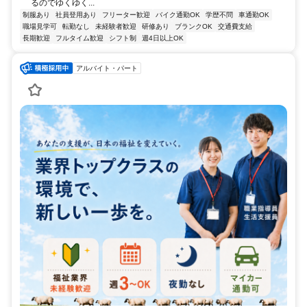
るのでゆくゆく...
制服あり
社員登用あり
フリーター歓迎
バイク通勤OK
学歴不問
車通勤OK
職場見学可
転勤なし
未経験者歓迎
研修あり
ブランクOK
交通費支給
長期歓迎
フルタイム歓迎
シフト制
週4日以上OK
アルバイト・パート