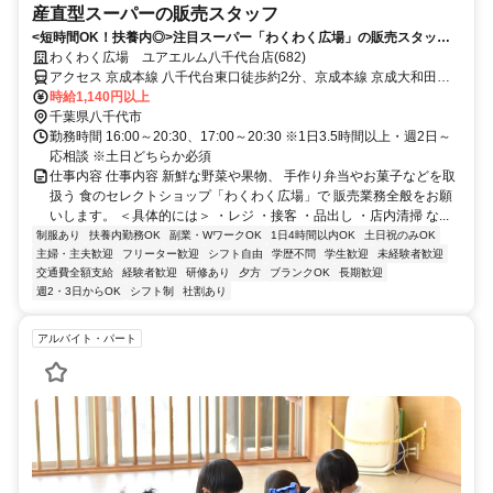
産直型スーパーの販売スタッフ
<短時間OK！扶養内◎>注目スーパー「わくわく広場」の販売スタッ
フ！未経験歓迎！ブランクOK/主婦（主夫）活躍中
わくわく広場 ユアエルム八千代台店(682)
アクセス 京成本線 八千代台東口徒歩約2分、京成本線 京成大和田南
口徒歩約28分、京成本線 実籾南口徒歩約36分
時給1,140円以上
千葉県八千代市
勤務時間 16:00～20:30、17:00～20:30 ※1日3.5時間以上・週2日～
応相談 ※土日どちらか必須
仕事内容 仕事内容 新鮮な野菜や果物、 手作り弁当やお菓子などを取
扱う 食のセレクトショップ「わくわく広場」で 販売業務全般をお願
いします。 ＜具体的には＞ ・レジ ・接客 ・品出し ・店内清掃 な...
制服あり
扶養内勤務OK
副業・WワークOK
1日4時間以内OK
土日祝のみOK
主婦・主夫歓迎
フリーター歓迎
シフト自由
学歴不問
学生歓迎
未経験者歓迎
交通費全額支給
経験者歓迎
研修あり
夕方
ブランクOK
長期歓迎
週2・3日からOK
シフト制
社割あり
アルバイト・パート