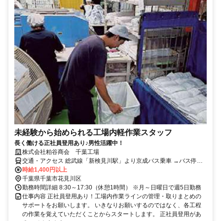
未経験から始められる工場内軽作業スタッフ
長く働ける正社員登用あり♪男性活躍中！
株式会社粕谷商会 千葉工場
交通・アクセス 総武線「新検見川駅」より京成バス乗車 →バス停
「千種町」下車後、徒歩5分
時給1,400円以上
千葉県千葉市花見川区
勤務時間詳細 8:30～17:30（休憩1時間） ※月～日曜日で週5日勤務
仕事内容 正社員登用あり！工場内作業ラインの管理・取りまとめの
サポートをお願いします。 いきなりお願いするのではなく、各工程
の作業を覚えていただくことからスタートします。 正社員登用があ