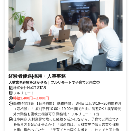
経験者優遇|採用・人事事務
人材業界経験を活かせる｜フルリモートで子育てと両立◎
株式会社NeXT STAR
フルリモート
時給1,400円～2,000円
勤務時間詳細 【勤務時間】 勤務時間： 週4日以上/週10〜20時間程度
（応相談） └ 原則平日10:00～19:00の間で自由に調整OK！就業時間
外の勤務も柔軟に相談可◎ 勤務地： フルリモート（出...
仕事内容 人材業界で培った経験を活かしながら、子育てと両立でき
る働き方を始めませんか？ 「出産前は、人材業界で法人営業や採用
支援に携わっていた」 「子育てとの両立を考え、これまでと同じ働