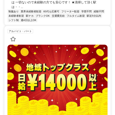
は 一切ないので未経験の方でも安心です！ ★清掃して頂く駅
は・・...
制服あり
業界未経験者歓迎
60代も応募可
フリーター歓迎
学歴不問
経験不問
未経験者歓迎
駅ナカ
ブランクOK
交通費支給
フルタイム歓迎
駅近5分以内
シフト制
週4日以上OK
アルバイト・パート