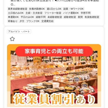
験が無くても安心の休憩室あり！ ■八千代台駅から徒歩4分＆車通勤
O...
業界未経験者歓迎
扶養内勤務OK
週1日からOK
副業・WワークOK
土日祝のみOK
主婦・主夫歓迎
フリーター歓迎
バイク通勤OK
学歴不問
車通勤OK
平日のみOK
経験不問
未経験者歓迎
経験者歓迎
夜間
有資格者歓迎
研修あり
夕方
ブランクOK
交通費支給
アルバイト・パート