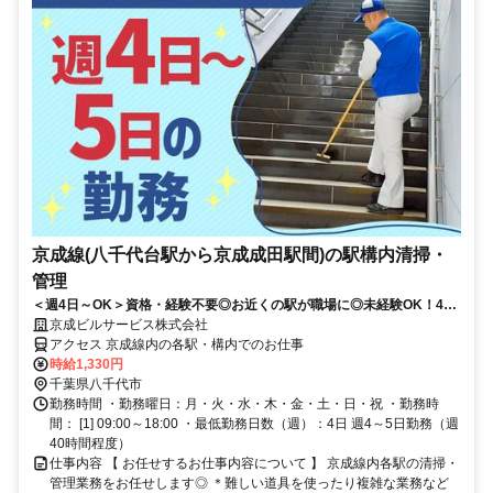
京成線(八千代台駅から京成成田駅間)の駅構内清掃・
管理
＜週4日～OK＞資格・経験不要◎お近くの駅が職場に◎未経験OK！40
代50代60代も活躍中！
京成ビルサービス株式会社
アクセス 京成線内の各駅・構内でのお仕事
時給1,330円
千葉県八千代市
勤務時間 ・勤務曜日：月・火・水・木・金・土・日・祝 ・勤務時
間： [1] 09:00～18:00 ・最低勤務日数（週）：4日 週4～5日勤務（週
40時間程度）
仕事内容 【 お任せするお仕事内容について 】 京成線内各駅の清掃・
管理業務をお任せします◎ ＊難しい道具を使ったり複雑な業務など