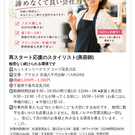
再スタート応援のスタイリスト(美容師)
無理なく続けられる環境です
カットオンリークラブ コープ花見川店
交通・アクセス 京成八千代台駅 バス約14分
時給1,200円～1,300円
千葉県千葉市花見川区
勤務時間詳細 9:30～19:30の間で週1日･1日4h～OK ●家庭と両立型
9:30～13:30（子どもが帰ってくる前に） 10:00～14:00（お昼ごはん
準備の前に） ● 午後だけ型 13...
仕事内容 私たちは“当たり前のこと”を大切にする会社です。 無理に数
字を追いかける必要はありません。指名ノルマや営業活動は一切な
し。 安心して目の前のお客様と向き合える環境を整えています。 ＜
＜この...
扶養内勤務OK
社員登用あり
週1日からOK
副業・WワークOK
1日4時間以内OK
土日祝のみOK
主婦・主夫歓迎
フリーター歓迎
シフト自由
学歴不問