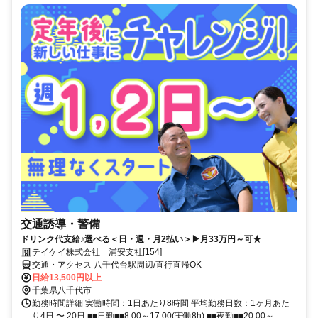
交通誘導・警備
ドリンク代支給♪選べる＜日・週・月2払い＞▶月33万円～可★
テイケイ株式会社 浦安支社[154]
交通・アクセス 八千代台駅周辺/直行直帰OK
日給13,500円以上
千葉県八千代市
勤務時間詳細 実働時間：1日あたり8時間 平均勤務日数：1ヶ月あた
り4日 〜 20日 ■■日勤■■8:00～17:00(実働8h) ■■夜勤■■20:00～