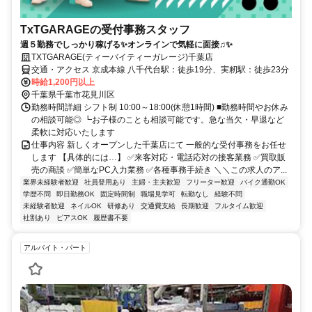
TxTGARAGEの受付事務スタッフ
週５勤務でしっかり稼げる✨オンラインで気軽に面接♫✨
TXTGARAGE(ティーバイティーガレージ)千葉店
交通・アクセス 京成本線 八千代台駅：徒歩19分、実籾駅：徒歩23分
時給1,200円以上
千葉県千葉市花見川区
勤務時間詳細 シフト制 10:00～18:00(休憩1時間) ■勤務時間やお休み
の相談可能◎ ┗お子様のことも相談可能です。急な当欠・早退など
柔軟に対応いたします
仕事内容 新しくオープンした千葉店にて 一般的な受付事務をお任せ
します 【具体的には…】 ✅来客対応・電話応対の接客業務 ✅買取販
売の商談 ✅簡単なPC入力業務 ✅各種事務手続き ＼＼この求人のア...
業界未経験者歓迎
社員登用あり
主婦・主夫歓迎
フリーター歓迎
バイク通勤OK
学歴不問
即日勤務OK
固定時間制
職場見学可
転勤なし
経験不問
未経験者歓迎
ネイルOK
研修あり
交通費支給
長期歓迎
フルタイム歓迎
社割あり
ピアスOK
履歴書不要
アルバイト・パート