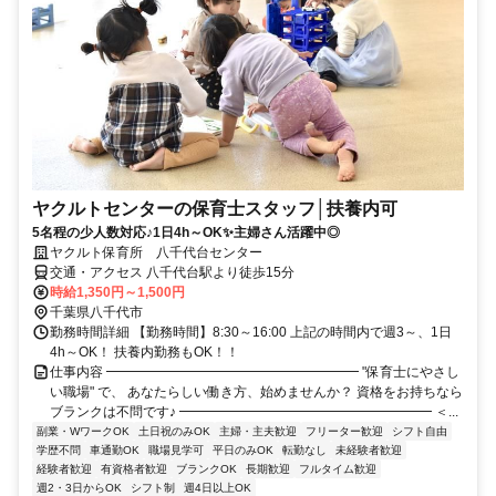
ヤクルトセンターの保育士スタッフ│扶養内可
5名程の少人数対応♪1日4h～OK✨主婦さん活躍中◎
ヤクルト保育所 八千代台センター
交通・アクセス 八千代台駅より徒歩15分
時給1,350円～1,500円
千葉県八千代市
勤務時間詳細 【勤務時間】8:30～16:00 上記の時間内で週3～、1日
4h～OK！ 扶養内勤務もOK！！
仕事内容 ━━━━━━━━━━━━━━━━━━━ "保育士にやさし
い職場" で、 あなたらしい働き方、始めませんか？ 資格をお持ちなら
ブランクは不問です♪ ━━━━━━━━━━━━━━━━━━━ ＜...
副業・WワークOK
土日祝のみOK
主婦・主夫歓迎
フリーター歓迎
シフト自由
学歴不問
車通勤OK
職場見学可
平日のみOK
転勤なし
未経験者歓迎
経験者歓迎
有資格者歓迎
ブランクOK
長期歓迎
フルタイム歓迎
週2・3日からOK
シフト制
週4日以上OK