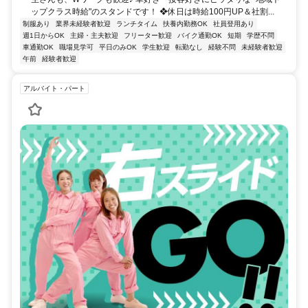
ップクラス時給"のスタンドです！ ❖休日は時給100円UP＆社割...
制服あり
業界未経験者歓迎
ランチタイム
扶養内勤務OK
社員登用あり
週1日からOK
主婦・主夫歓迎
フリーター歓迎
バイク通勤OK
短期
学歴不問
車通勤OK
職場見学可
平日のみOK
学生歓迎
転勤なし
経験不問
未経験者歓迎
午前
経験者歓迎
アルバイト・パート