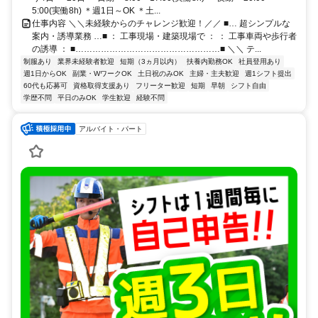
5:00(実働8h) ＊週1日～OK ＊土...
仕事内容 ＼＼未経験からのチャレンジ歓迎！／／ ■… 超シンプルな
案内・誘導業務 …■ ： 工事現場・建築現場で ： ： 工事車両や歩行者
の誘導 ： ■……………………………………………■ ＼＼ テ...
制服あり
業界未経験者歓迎
短期（3ヵ月以内）
扶養内勤務OK
社員登用あり
週1日からOK
副業・WワークOK
土日祝のみOK
主婦・主夫歓迎
週1シフト提出
60代も応募可
資格取得支援あり
フリーター歓迎
短期
早朝
シフト自由
学歴不問
平日のみOK
学生歓迎
経験不問
アルバイト・パート