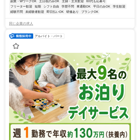
副業・WワークOK
土日祝のみOK
主婦・主夫歓迎
60代も応募可
フリーター歓迎
短期
シフト自由
学歴不問
車通勤OK
平日のみOK
学生歓迎
経験不問
未経験者歓迎
即日払いOK
研修あり
ブランクOK
同じ企業の求人
アルバイト・パート