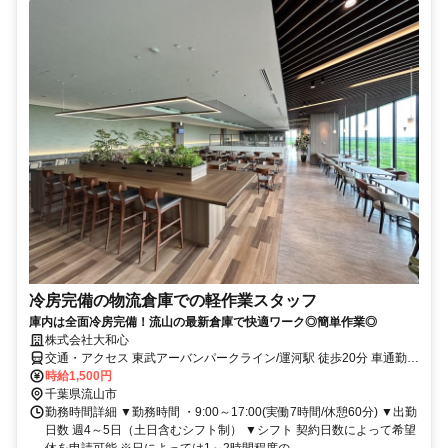
冷房完備の物流倉庫での軽作業スタッフ
庫内は全面冷房完備！流山の最新倉庫で快適ワーク◎簡単作業◎
株式会社大和心
交通・アクセス 東武アーバンパークライン/運河駅 徒歩20分 車通勤、
自転車通勤OK！（無料の駐輪場完備） つくばエクスプレス/流山おお
時給1,500円
たかの森 東武アーバンパークライン/江戸川台から無料シャトルバス
千葉県流山市
あり
勤務時間詳細 ▼勤務時間 ・9:00～17:00(実働7時間/休憩60分) ▼出勤
日数 週4～5日（土日含むシフト制） ▼シフト 契約日数によって希望