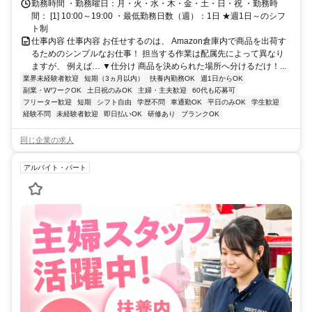
勤務時間 ・勤務曜日：月・火・水・木・金・土・日・祝 ・勤務時
間： [1] 10:00～19:00 ・最低勤務日数（週）：1日 ★週1日～のシフ
ト制
仕事内容 仕事内容 お任せするのは、 Amazon倉庫内で商品を出荷す
るためのシンプルなお仕事！ 担当する作業は配属先によって異なり
ますが、 例えば… ▼仕分け 商品を決められた場所へ分けるだけ！...
業界未経験者歓迎
短期（3ヵ月以内）
扶養内勤務OK
週1日からOK
副業・WワークOK
土日祝のみOK
主婦・主夫歓迎
60代も応募可
フリーター歓迎
短期
シフト自由
学歴不問
車通勤OK
平日のみOK
学生歓迎
経験不問
未経験者歓迎
即日払いOK
研修あり
ブランクOK
同じ企業の求人
アルバイト・パート