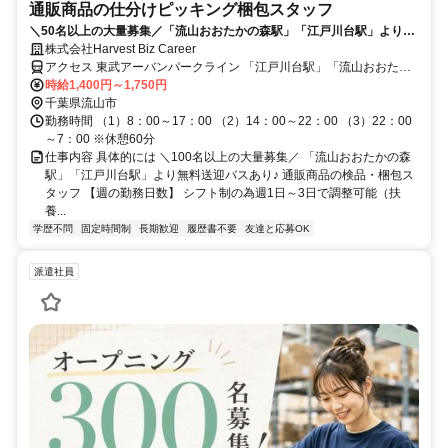
通販商品の仕分けピッキング梱包スタッフ
＼50名以上の大量募集／「流山おおたかの森駅」「江戸川台駅」より無
料送迎バスあり♪♪通販商品の検品・ピッキング・梱包スタッフ【週の勤
株式会社Harvest Biz Career
務日数】シフト制の為調整可能【主な業務内容】通販商品を扱う大型物
アクセス 東武アーバンパークライン 「江戸川台駅」「流山おおたか
流倉庫にて、検品・ピッキング・梱包・仕分けなどの軽作業をお願いし
の森駅」より無料送迎バスあり 「江戸川台駅」「運河駅」より自転
時給1,400円～1,750円
ます◎
車10分、徒歩28分 ※バイク・自転車通勤可 ※派遣求人のため地図情
千葉県流山市
報は市役所などの位置になっております。ご了承ください。
勤務時間 （1）8：00～17：00 （2）14：00～22：00 （3）22：00
～7：00 ※休憩60分
仕事内容 具体的には ＼100名以上の大量募集／ 「流山おおたかの森
駅」「江戸川台駅」より無料送迎バスあり♪ 通販商品の検品・梱包ス
タッフ 【週の勤務日数】 シフト制の為週1日～3日で調整可能（扶
養...
学歴不問
固定時間制
長期歓迎
履歴書不要
友達と応募OK
派遣社員