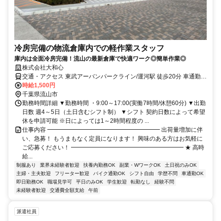
冷房完備の物流倉庫内での軽作業スタッフ
庫内は全面冷房完備！流山の最新倉庫で快適ワーク◎簡単作業◎
株式会社大和心
交通・アクセス 東武アーバンパークライン/運河駅 徒歩20分 車通勤、
自転車通勤OK！（無料の駐輪場完備） つくばエクスプレス/流山おお
時給1,500円
たかの森 東武アーバンパークライン/江戸川台から無料シャトルバス
千葉県流山市
あり
勤務時間詳細 ▼勤務時間 ・9:00～17:00(実働7時間/休憩60分) ▼出勤
日数 週4～5日（土日含むシフト制） ▼シフト 契約日数によって希望
休を申請可能 ※日によっては1～2時間程度の ...
仕事内容 ━━━━━━━━━━━━━━━━━━━ 出荷量増加に伴
い、急募！ もうまもなく定員になります！ 興味のある方はお気軽に
ご応募ください！ ━━━━━━━━━━━━━━━━━━━ ★ 高時
給...
制服あり
業界未経験者歓迎
扶養内勤務OK
副業・WワークOK
土日祝のみOK
主婦・主夫歓迎
フリーター歓迎
バイク通勤OK
シフト自由
学歴不問
車通勤OK
即日勤務OK
職場見学可
平日のみOK
学生歓迎
転勤なし
経験不問
未経験者歓迎
交通費全額支給
午前
派遣社員