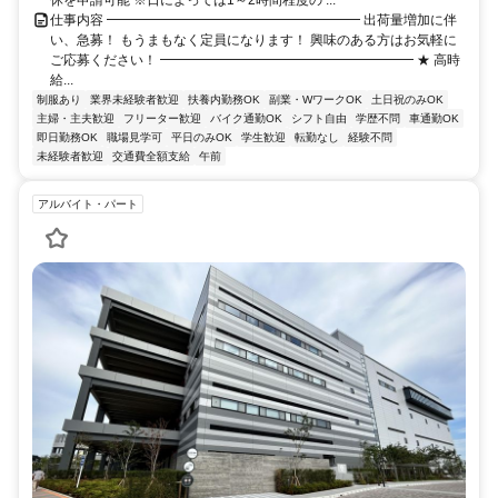
休を申請可能 ※日によっては1～2時間程度の ...
仕事内容 ━━━━━━━━━━━━━━━━━━━ 出荷量増加に伴
い、急募！ もうまもなく定員になります！ 興味のある方はお気軽に
ご応募ください！ ━━━━━━━━━━━━━━━━━━━ ★ 高時
給...
制服あり
業界未経験者歓迎
扶養内勤務OK
副業・WワークOK
土日祝のみOK
主婦・主夫歓迎
フリーター歓迎
バイク通勤OK
シフト自由
学歴不問
車通勤OK
即日勤務OK
職場見学可
平日のみOK
学生歓迎
転勤なし
経験不問
未経験者歓迎
交通費全額支給
午前
アルバイト・パート