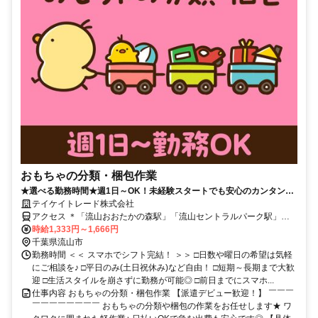
おもちゃの分類・梱包作業
★選べる勤務時間★週1日～OK！未経験スタートでも安心のカンタン軽
作業♪【WEB登録会実施中】
テイケイトレード株式会社
アクセス ＊「流山おおたかの森駅」「流山セントラルパーク駅」～
徒歩圏内 ＜WEB登録会実施中！＞
時給1,333円～1,666円
千葉県流山市
勤務時間 ＜＜ スマホでシフト完結！ ＞＞ □日数や曜日の希望は気軽
にご相談を♪ □平日のみ(土日祝休み)など自由！ □短期～長期まで大歓
迎 □生活スタイルを崩さずに勤務が可能◎ □前日までにスマホ...
仕事内容 おもちゃの分類・梱包作業 【派遣デビュー歓迎！】 ￣￣￣
￣￣￣￣￣￣￣￣ おもちゃの分類や梱包の作業をお任せします★ ワ