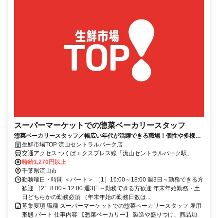
スーパーマーケットでの惣菜ベーカリースタッフ
惣菜ベーカリースタッフ／幅広い年代が活躍できる職場！個性や多様性
を尊重し身だしなみ基準大幅緩和♪
生鮮市場TOP 流山セントラルパーク店
交通アクセス つくばエクスプレス線「流山セントラルパーク駅」徒
歩3分 ※車通勤ＯＫ
時給1,270円以上
千葉県流山市
勤務曜日・時間 ＜パート＞ ［1］16:00～18:00 週3日～勤務できる方
歓迎 ［2］8:00～12:00 週3日～勤務できる方歓迎 年末年始勤務・土
日どちらかの勤務必須 （年末年始の勤務日数は...
募集要項 職種 スーパーマーケットでの惣菜ベーカリースタッフ 雇用
形態 パート 仕事内容 【惣菜ベーカリー】 製造や盛りつけ、商品加