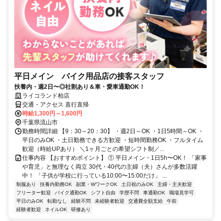
平日メイン バイク用品店の接客スタッフ
扶養内・週2日〜◎社割あり＆車・愛車通勤OK！
ライコランド柏店
交通・アクセス 直行直帰
時給1,300円～1,600円
千葉県流山市
勤務時間詳細 【9：30～20：30】 ・週2日～OK ・1日5時間～OK ・
平日のみOK ・土日勤務できる方歓迎 ・短時間勤務OK ・フルタイム
歓迎（時給UPあり） ＼1ヶ月ごとの希望シフト制／...
仕事内容 【おすすめポイント】 ① 平日メイン・1日5h〜OK！ 「家事
や育児」と無理なく両立 30代・40代の主婦（夫）さんが多数活躍
中！ 「子供が学校に行っている10:00〜15:00だけ」 ...
制服あり
扶養内勤務OK
副業・WワークOK
土日祝のみOK
主婦・主夫歓迎
フリーター歓迎
バイク通勤OK
シフト自由
学歴不問
車通勤OK
職場見学可
平日のみOK
転勤なし
経験不問
未経験者歓迎
交通費全額支給
午前
経験者歓迎
ネイルOK
研修あり