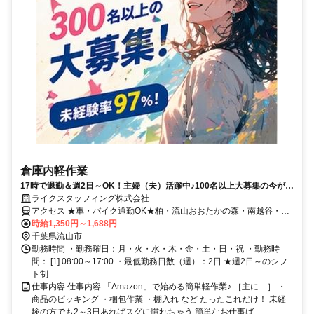
倉庫内軽作業
17時で退勤＆週2日～OK！主婦（夫）活躍中♪100名以上大募集の今がチ
ャンス！「Amazon」の軽作業STAFF★WEB登録会開催中！
ライクスタッフィング株式会社
アクセス ★車・バイク通勤OK★柏・流山おおたかの森・南越谷・新
越谷駅より無料送迎バスあり
時給1,350円～1,688円
千葉県流山市
勤務時間 ・勤務曜日：月・火・水・木・金・土・日・祝 ・勤務時
間： [1] 08:00～17:00 ・最低勤務日数（週）：2日 ★週2日～のシフ
ト制
仕事内容 仕事内容 「Amazon」で始める簡単軽作業♪ ［主に…］ ・
商品のピッキング ・梱包作業 ・棚入れ など たったこれだけ！ 未経
験の方でも2～3日あればスグに慣れちゃう 簡単なお仕事ば...