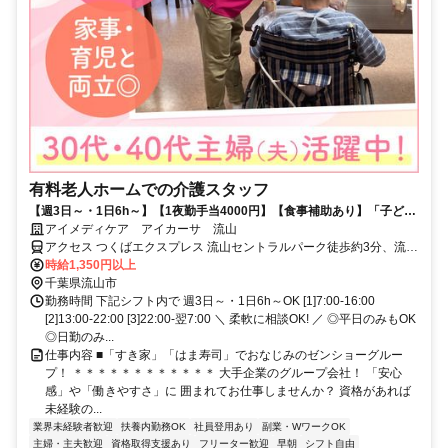
有料老人ホームでの介護スタッフ
【週3日～・1日6h～】【1夜勤手当4000円】【食事補助あり】「子ども
の予定と合わせたい」「ブランクがあるから少しずつ慣れたい」など、
アイメディケア アイカーサ 流山
シフトの相談は柔軟に相談OK♪Wワークも歓迎します!ライフスタイルに
アクセス つくばエクスプレス 流山セントラルパーク徒歩約3分、流鉄
合わせて活躍したい方にピッタリ◎ゼンショーグループのサービスのノ
流山線 流山徒歩約21分、流鉄流山線 平和台（千葉県）徒歩約23分
時給1,350円以上
ウハウを活かしたレクリエーションは、種類が豊富＆ユニークなのが自
千葉県流山市
慢♪利用者さまの笑顔や思い出づくりに貢献しやすい環境づくりをバック
勤務時間 下記シフト内で 週3日～・1日6h～OK [1]7:00-16:00
アップします。
[2]13:00-22:00 [3]22:00-翌7:00 ＼ 柔軟に相談OK! ／ ◎平日のみもOK
◎日勤のみ...
仕事内容 ■「すき家」「はま寿司」でおなじみのゼンショーグルー
プ！ ＊＊＊＊＊＊＊＊＊＊＊＊ 大手企業のグループ会社！ 「安心
感」や「働きやすさ」に 囲まれてお仕事しませんか？ 資格があれば
未経験の...
業界未経験者歓迎
扶養内勤務OK
社員登用あり
副業・WワークOK
主婦・主夫歓迎
資格取得支援あり
フリーター歓迎
早朝
シフト自由