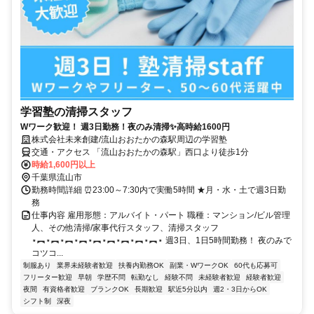
学習塾の清掃スタッフ
Wワーク歓迎！ 週3日勤務！夜のみ清掃✨高時給1600円
株式会社未来創建/流山おおたかの森駅周辺の学習塾
交通・アクセス 「流山おおたかの森駅」西口より徒歩1分
時給1,600円以上
千葉県流山市
勤務時間詳細 ⏰23:00～7:30内で実働5時間 ★月・水・土で週3日勤
務
仕事内容 雇用形態：アルバイト・パート 職種：マンション/ビル管理
人、その他清掃/家事代行スタッフ、清掃スタッフ
⋆︻⋆︻⋆︻⋆︻⋆︻⋆︻⋆︻⋆︻⋆︻⋆ 週3日、1日5時間勤務！ 夜のみで
コツコ...
制服あり
業界未経験者歓迎
扶養内勤務OK
副業・WワークOK
60代も応募可
フリーター歓迎
早朝
学歴不問
転勤なし
経験不問
未経験者歓迎
経験者歓迎
夜間
有資格者歓迎
ブランクOK
長期歓迎
駅近5分以内
週2・3日からOK
シフト制
深夜