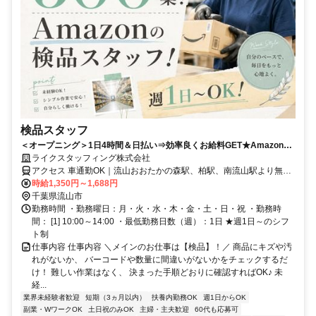
検品スタッフ
＜オープニング＞1日4時間＆日払い⇒効率良くお給料GET★Amazonの
新倉庫×シンプル検品作業！週1・日払い・髪色自由♪
ライクスタッフィング株式会社
アクセス 車通勤OK｜流山おおたかの森駅、柏駅、南流山駅より無料
送迎バスあり
時給1,350円～1,688円
千葉県流山市
勤務時間 ・勤務曜日：月・火・水・木・金・土・日・祝 ・勤務時
間： [1] 10:00～14:00 ・最低勤務日数（週）：1日 ★週1日～のシフ
ト制
仕事内容 仕事内容 ＼メインのお仕事は【検品】！／ 商品にキズや汚
れがないか、 バーコードや数量に間違いがないかをチェックするだ
け！ 難しい作業はなく、 決まった手順どおりに確認すればOK♪ 未
経...
業界未経験者歓迎
短期（3ヵ月以内）
扶養内勤務OK
週1日からOK
副業・WワークOK
土日祝のみOK
主婦・主夫歓迎
60代も応募可