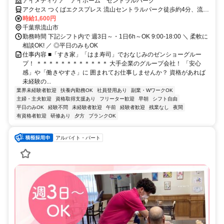
定と合わせたい」「ブランクがあるからまずは短時間から慣れたい」な
アイメディケア アイホーム セントラルパーク
ど、シフトの相談はいつでも大歓迎♪Wワークも歓迎します!ライフスタ
アクセス つくばエクスプレス 流山セントラルパーク徒歩約4分、流鉄
イルに合わせて活躍したい方にピッタリ◎施設内の利用者さまが対象な
流山線 流山徒歩約20分、流鉄流山線 平和台（千葉県）徒歩約24分
時給1,600円
ので「急な来院が多くて毎日せわしない」という悩みとは無縁！ゼンシ
千葉県流山市
ョーグループの安定した基盤のもと、ゆとりある環境で資格を活かしま
勤務時間 下記シフト内で 週3日～・1日6h～OK 9:00-18:00 ＼ 柔軟に
せんか？
相談OK! ／ ◎平日のみもOK
仕事内容 ■「すき家」「はま寿司」でおなじみのゼンショーグルー
プ！ ＊＊＊＊＊＊＊＊＊＊＊＊ 大手企業のグループ会社！ 「安心
感」や「働きやすさ」に 囲まれてお仕事しませんか？ 資格があれば
未経験の...
業界未経験者歓迎
扶養内勤務OK
社員登用あり
副業・WワークOK
主婦・主夫歓迎
資格取得支援あり
フリーター歓迎
早朝
シフト自由
平日のみOK
経験不問
未経験者歓迎
午前
経験者歓迎
残業なし
夜間
有資格者歓迎
研修あり
夕方
ブランクOK
アルバイト・パート