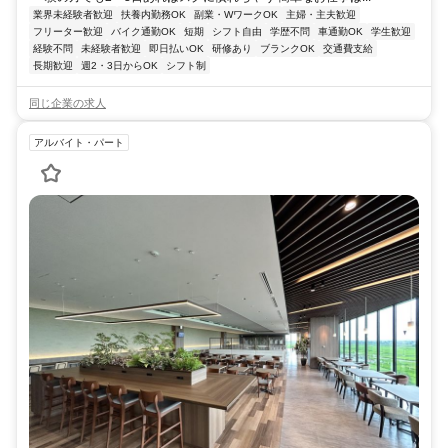
業界未経験者歓迎
扶養内勤務OK
副業・WワークOK
主婦・主夫歓迎
フリーター歓迎
バイク通勤OK
短期
シフト自由
学歴不問
車通勤OK
学生歓迎
経験不問
未経験者歓迎
即日払いOK
研修あり
ブランクOK
交通費支給
長期歓迎
週2・3日からOK
シフト制
同じ企業の求人
アルバイト・パート