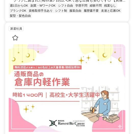
クワクに囲まれた軽作業♪ 日払いOKで急な出費も安心です◎ 【具体...
週1日からOK
副業・WワークOK
シフト自由
学歴不問
経験不問
残業なし
ブランクOK
資格取得手当あり
シフト制
服装自由
履歴書不要
友達と応募OK
髪型・髪色自由
派遣社員