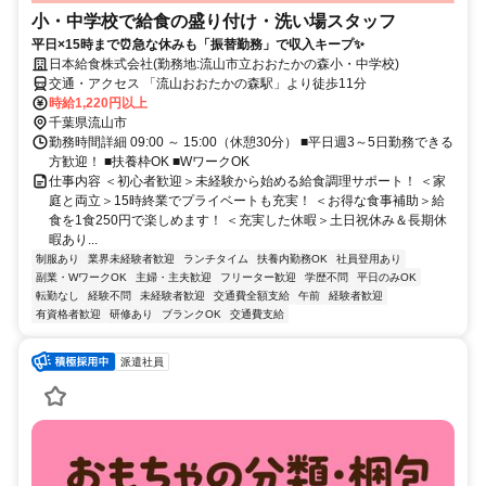
小・中学校で給食の盛り付け・洗い場スタッフ
平日×15時まで⏰急な休みも「振替勤務」で収入キープ✨
日本給食株式会社(勤務地:流山市立おおたかの森小・中学校)
交通・アクセス 「流山おおたかの森駅」より徒歩11分
時給1,220円以上
千葉県流山市
勤務時間詳細 09:00 ～ 15:00（休憩30分） ■平日週3～5日勤務できる
方歓迎！ ■扶養枠OK ■WワークOK
仕事内容 ＜初心者歓迎＞未経験から始める給食調理サポート！ ＜家
庭と両立＞15時終業でプライベートも充実！ ＜お得な食事補助＞給
食を1食250円で楽しめます！ ＜充実した休暇＞土日祝休み＆長期休
暇あり...
制服あり
業界未経験者歓迎
ランチタイム
扶養内勤務OK
社員登用あり
副業・WワークOK
主婦・主夫歓迎
フリーター歓迎
学歴不問
平日のみOK
転勤なし
経験不問
未経験者歓迎
交通費全額支給
午前
経験者歓迎
有資格者歓迎
研修あり
ブランクOK
交通費支給
派遣社員