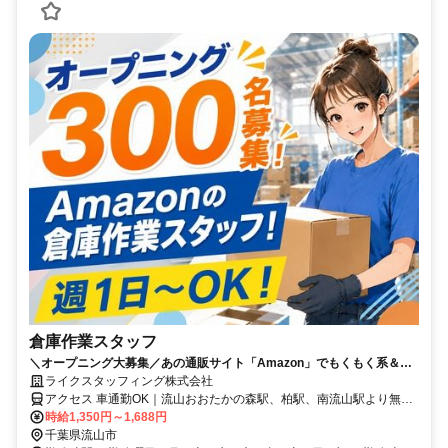
倉庫作業スタッフ
＼オープニング大募集／あの通販サイト「Amazon」でもくもく系＆簡
単倉庫作業♪＃週1日～＃日払いOK＃髪色自由
ライクスタッフィング株式会社
アクセス 車通勤OK｜流山おおたかの森駅、柏駅、南流山駅より無料
送迎バスあり
時給1,350円～1,688円
千葉県流山市