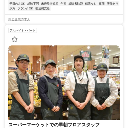
平日のみOK
経験不問
未経験者歓迎
午前
経験者歓迎
残業なし
夜間
研修あり
夕方
ブランクOK
交通費支給
同じ企業の求人
アルバイト・パート
スーパーマーケットでの早朝フロアスタッフ