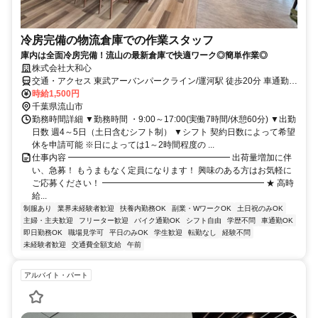
冷房完備の物流倉庫での作業スタッフ
庫内は全面冷房完備！流山の最新倉庫で快適ワーク◎簡単作業◎
株式会社大和心
交通・アクセス 東武アーバンパークライン/運河駅 徒歩20分 車通勤、
自転車通勤OK！（無料の駐輪場完備） つくばエクスプレス/流山おお
時給1,500円
たかの森 東武アーバンパークライン/江戸川台から無料シャトルバス
千葉県流山市
あり
勤務時間詳細 ▼勤務時間 ・9:00～17:00(実働7時間/休憩60分) ▼出勤
日数 週4～5日（土日含むシフト制） ▼シフト 契約日数によって希望
休を申請可能 ※日によっては1～2時間程度の ...
仕事内容 ━━━━━━━━━━━━━━━━━━━ 出荷量増加に伴
い、急募！ もうまもなく定員になります！ 興味のある方はお気軽に
ご応募ください！ ━━━━━━━━━━━━━━━━━━━ ★ 高時
給...
制服あり
業界未経験者歓迎
扶養内勤務OK
副業・WワークOK
土日祝のみOK
主婦・主夫歓迎
フリーター歓迎
バイク通勤OK
シフト自由
学歴不問
車通勤OK
即日勤務OK
職場見学可
平日のみOK
学生歓迎
転勤なし
経験不問
未経験者歓迎
交通費全額支給
午前
アルバイト・パート