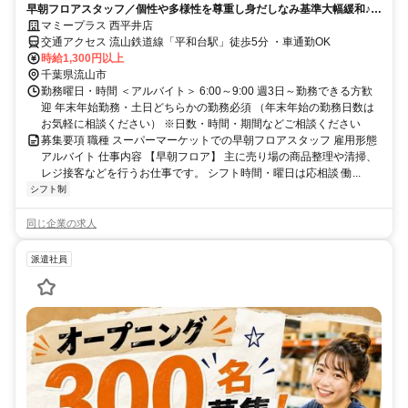
早朝フロアスタッフ／個性や多様性を尊重し身だしなみ基準大幅緩和♪週
3日勤務からOK！大学生歓迎
マミープラス 西平井店
交通アクセス 流山鉄道線「平和台駅」徒歩5分 ・車通勤OK
時給1,300円以上
千葉県流山市
勤務曜日・時間 ＜アルバイト＞ 6:00～9:00 週3日～勤務できる方歓
迎 年末年始勤務・土日どちらかの勤務必須 （年末年始の勤務日数は
お気軽に相談ください） ※日数・時間・期間などご相談ください
募集要項 職種 スーパーマーケットでの早朝フロアスタッフ 雇用形態
アルバイト 仕事内容 【早朝フロア】 主に売り場の商品整理や清掃、
レジ接客などを行うお仕事です。 シフト時間・曜日は応相談 働...
シフト制
同じ企業の求人
派遣社員