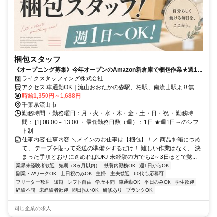
梱包スタッフ
《オープニング募集》今年オープンのAmazon新倉庫で梱包作業★週1日
＆5時間のみのゆるシフト♪日払い◎
ライクスタッフィング株式会社
アクセス 車通勤OK｜流山おおたかの森駅、柏駅、南流山駅より無料
送迎バスあり
時給1,350円～1,688円
千葉県流山市
勤務時間 ・勤務曜日：月・火・水・木・金・土・日・祝 ・勤務時
間： [1] 08:00～13:00 ・最低勤務日数（週）：1日 ★週1日～のシフ
ト制
仕事内容 仕事内容 ＼メインのお仕事は【梱包】！／ 商品を箱につめ
て、 テープを貼って発送の準備をするだけ！ 難しい作業はなく、 決
まった手順どおりに進めればOK♪ 未経験の方でも2～3日ほどで覚...
業界未経験者歓迎
短期（3ヵ月以内）
扶養内勤務OK
週1日からOK
副業・WワークOK
土日祝のみOK
主婦・主夫歓迎
60代も応募可
フリーター歓迎
短期
シフト自由
学歴不問
車通勤OK
平日のみOK
学生歓迎
経験不問
未経験者歓迎
即日払いOK
研修あり
ブランクOK
同じ企業の求人