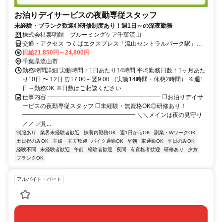
お泊りデイサービスの夜勤専従スタッフ
未経験・ブランク歓迎◎研修制度あり！週1日～の深夜勤務
株式会社泰明館 ブルーミングケア千葉流山
交通・アクセス つくばエクスプレス「流山セントラルパーク駅」か
ら徒歩10分 ★車・バイク通勤OK
日給21,850円～24,800円
千葉県流山市
勤務時間詳細 実働時間：1日あたり14時間 平均勤務日数：1ヶ月あた
り10日 〜 12日 ⏰17:00～翌9:00 （実働14時間・休憩2時間） ※週1
日～勤務OK ※日数はご相談ください
仕事内容 ━━━━━━━━━━━━━━━━━━━ ❐お泊りデイサ
ービスの夜勤専従スタッフ ❐未経験・無資格OK◎研修あり！
━━━━━━━━━━━━━━━━━━━ ＼＼メインは夜の見守り
／／ ✅見...
制服あり
業界未経験者歓迎
扶養内勤務OK
週1日からOK
副業・WワークOK
土日祝のみOK
主婦・主夫歓迎
バイク通勤OK
早朝
車通勤OK
平日のみOK
経験不問
未経験者歓迎
午前
経験者歓迎
夜間
有資格者歓迎
研修あり
夕方
ブランクOK
アルバイト・パート