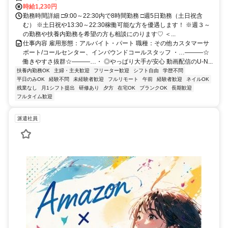
時給1,230円
勤務時間詳細 □9:00～22:30内で8時間勤務 □週5日勤務（土日祝含
む） ※土日祝や13:30～22:30稼働可能な方を優遇します！ ※週３～
の勤務や扶養内勤務を希望の方も相談にのります♡ ＜...
仕事内容 雇用形態：アルバイト・パート 職種：その他カスタマーサ
ポート/コールセンター、インバウンドコールスタッフ ・…―――☆
働きやすさ抜群☆―――…・ ◎やっぱり大手が安心 動画配信のU-N...
扶養内勤務OK
主婦・主夫歓迎
フリーター歓迎
シフト自由
学歴不問
平日のみOK
経験不問
未経験者歓迎
フルリモート
午前
経験者歓迎
ネイルOK
残業なし
月1シフト提出
研修あり
夕方
在宅OK
ブランクOK
長期歓迎
フルタイム歓迎
派遣社員