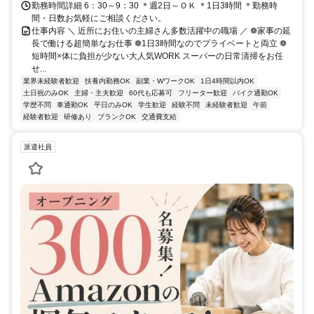
勤務時間詳細 6：30～9：30 ＊週2日～ＯＫ ＊1日3時間 ＊勤務時
間・日数お気軽にご相談ください。
仕事内容 ＼ 近所にお住いの主婦さん多数活躍中の職場 ／ ❁家事の延
長で働ける超簡単なお仕事 ❁1日3時間なのでプライベートと両立 ❁
短時間×体に負担が少ない大人気WORK スーパーの日常清掃をお任
せ...
業界未経験者歓迎
扶養内勤務OK
副業・WワークOK
1日4時間以内OK
土日祝のみOK
主婦・主夫歓迎
60代も応募可
フリーター歓迎
バイク通勤OK
学歴不問
車通勤OK
平日のみOK
学生歓迎
経験不問
未経験者歓迎
午前
経験者歓迎
研修あり
ブランクOK
交通費支給
派遣社員