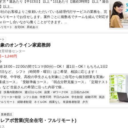
方 * 週あたり【平日3日】 以上 * 1日あたり【連続3時間】 以上 * 週合
以上...
 弊社のお客様よりご依頼いただいている経理代行サービスの業務を、完
ルリモートでお任せします。案件ごとに複数名でチームを組んで対応す
ォローし合いながら働くことができます。...
ルリモート
在宅OK
昇給あり
ート
対象のオンライン家庭教師
教育研修センター
円～1,240円
ト
 18:00～22:00の間で1コマ(60分)～OK！ 週1日～OK！もちろん1日2
2日など、 シフト（時間帯・曜日）はご希望、相談に応じます！
小学校、中学校、高校の学生さんを対象にご自宅から個別授業を実施♪
養成コース」「受験準備コース」「弱点分野克服コース」「定期テスト
」など 生徒さんの希望に沿った内容で個...
迎
扶養内勤務OK
週1日からOK
副業・WワークOK
土日祝のみOK
フリーター歓迎
シフト自由
学歴不問
平日のみOK
学生歓迎
経験不問
英語
フルリモート
経験者歓迎
ネイルOK
残業なし
有資格者歓迎
夕方
業務委託
レアポ営業(完全在宅・フルリモート)
ロス