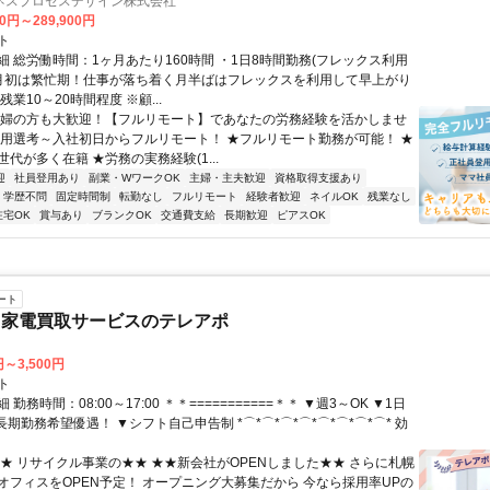
ネスプロセスデザイン株式会社
00円～289,900円
ト
細 総労働時間：1ヶ月あたり160時間 ・1日8時間勤務(フレックス利用
末月初は繁忙期！仕事が落ち着く月半ばはフレックスを利用して早上がり
残業10～20時間程度 ※顧...
主婦の方も大歓迎！【フルリモート】であなたの労務経験を活かしませ
採用選考～入社初日からフルリモート！ ★フルリモート勤務が可能！ ★
代が多く在籍 ★労務の実務経験(1...
迎
社員登用あり
副業・WワークOK
主婦・主夫歓迎
資格取得支援あり
学歴不問
固定時間制
転勤なし
フルリモート
経験者歓迎
ネイルOK
残業なし
在宅OK
賞与あり
ブランクOK
交通費支給
長期歓迎
ピアスOK
ート
・家電買取サービスのテレアポ
円～3,500円
ト
勤務時間：08:00～17:00 ＊＊===========＊＊ ▼週3～OK ▼1日
▼長期勤務希望優遇！ ▼シフト自己申告制 *⌒*⌒*⌒*⌒*⌒*⌒*⌒*⌒* 効
★★ リサイクル事業の★★ ★★新会社がOPENしました★★ さらに札幌
オフィスをOPEN予定！ オープニング大募集だから 今なら採用率UPの