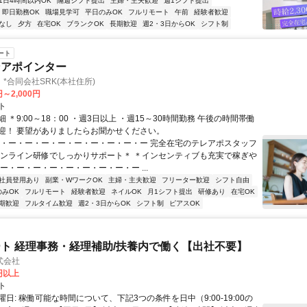
1日4時間以内OK
隔週シフト提出
主婦・主夫歓迎
週1シフト提出
即日勤務OK
職場見学可
平日のみOK
フルリモート
午前
経験者歓迎
なし
夕方
在宅OK
ブランクOK
長期歓迎
週2・3日からOK
シフト制
ート
ンアポインター
*合同会社SRK(本社住所)
円～2,000円
ト
 ＊9:00～18：00 ・週3日以上 ・週15～30時間勤務 午後の時間帯働
迎！ 要望がありましたらお聞かせください。
ー・ー・ー・ー・ー・ー・ー・ー・ー・ー 完全在宅のテレアポスタッフ
オンライン研修でしっかりサポート＊ ＊インセンティブも充実で稼ぎや
ー・ー・ー・ー・ー・ー・ー・ー・ー ...
社員登用あり
副業・WワークOK
主婦・主夫歓迎
フリーター歓迎
シフト自由
のみOK
フルリモート
経験者歓迎
ネイルOK
月1シフト提出
研修あり
在宅OK
期歓迎
フルタイム歓迎
週2・3日からOK
シフト制
ピアスOK
ト 経理事務・経理補助/扶養内で働く【出社不要】
式会社
2円以上
ト
日: 稼働可能な時間について、下記3つの条件を日中（9:00-19:00の