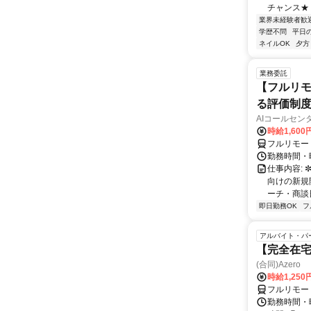
チャンス★ 
業界未経験者歓
学歴不問
平日
ネイルOK
夕方
業務委託
【フルリモ
る評価制
AIコールセン
時給1,600
フルリモー
勤務時間・曜
仕事内容: 
向けの新規
ーチ・商談
即日勤務OK
フ
アルバイト・パ
【完全在宅
(合同)Azero
時給1,250
フルリモー
勤務時間・曜