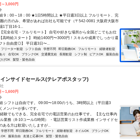
円～3,000円
ト
 9：00～18：00 ★1日5時間以上 ★平日週3日以上 フルリモート、完
西圏の方のみ、希望があれば出社も可能です（〒542-0081 大阪府大阪市
丁目16-1...
✅【完全在宅・フルリモート】 自宅や好きな場所から全国どこでもお仕
✅【高時給スタート】 時給1400円〜3000円！スキルや成果でしっかり還
フト自由度◎】 平日週3日〜...
フリーター歓迎
シフト自由
学歴不問
即日勤務OK
フルリモート
経験者歓迎
あり
在宅OK
ブランクOK
交通費支給
長期歓迎
シフト制
ピアスOK
服装自由
ひげOK
髪型・髪色自由
インサイドセールス(テレアポスタッフ)
会社
円～1,600円
ト
 シフトは自由です。 09:00〜18:00のうち、3時間以上（平日週3
くメンバーが多いです。
未経験でもできる、完全在宅での電話営業のお仕事です。 【主な仕事内
ル業務（8-10コール/1時間） ・電話営業リスト作成業務 インサイドセ
のある方は歓迎いたしますが...
学歴不問
即日勤務OK
フルリモート
経験者歓迎
ネイルOK
ブランクOK
OK
服装自由
友達と応募OK
髪型・髪色自由