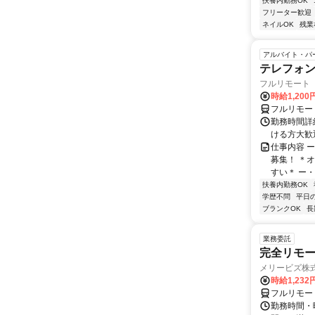
扶養内勤務OK
フリーター歓迎
ネイルOK
残業
アルバイト・パ
テレフォ
フルリモート 
時給1,200
フルリモー
勤務時間詳細
ける方大歓
仕事内容 
募集！ ＊
すい＊ ー・
扶養内勤務OK
学歴不問
平日
ブランクOK
長
業務委託
完全リモー
メリービズ株
時給1,23
フルリモー
勤務時間・曜