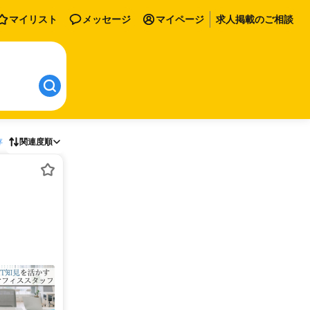
マイリスト
メッセージ
マイページ
求人掲載のご相談
存
関連度順