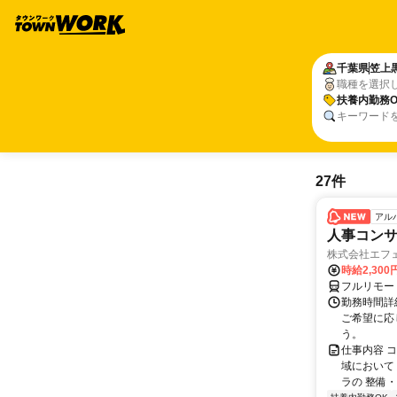
千葉県
笠上
職種を選択
扶養内勤務O
キーワード
27件
アル
人事コン
株式会社エフ
時給2,30
フルリモー
勤務時間詳細
ご希望に応
う。
仕事内容 
域において
ラの 整備・