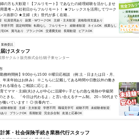
主婦の方も大歓迎！【フルリモート】であなたの経理経験を活かしませ
採用選考～入社初日からフルリモート！ ★フレックスを活用してワーク
ンス抜群◎ ★主婦（夫）世代が多く在籍...
迎
社員登用あり
副業・WワークOK
主婦・主夫歓迎
資格取得支援あり
学歴不問
固定時間制
転勤なし
フルリモート
経験者歓迎
ネイルOK
残業なし
在宅OK
賞与あり
ブランクOK
交通費支給
長期歓迎
ピアスOK
業務委託
お届けスタッフ
葉県ヤクルト販売株式会社/銚子東センター
市
勤務時間例】9:00から15:00 ※曜日応相談 （例:土・日または日・月、
、年末年始はお休み） ※こちらに記載してある時間や日数以外の働き
れる場合も ご相談に応じま...
子育てママ・主婦(夫)さんが中心に活躍中♪ 子どもの急な発熱や学級閉
のときも、 「今日は代わるよ」と言い合えるチーム制。 20～50代まで
働いています！ ◎ 扶養内で...
未経験者歓迎
主婦・主夫歓迎
学歴不問
職場見学可
経験不問
未経験者歓迎
修あり
ブランクOK
長期歓迎
完全歩合制
友達と応募OK
与計算・社会保険手続き業務代行スタッフ