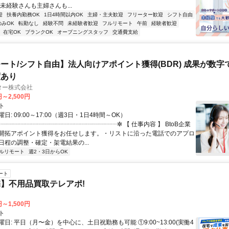
未経験さんも主婦さんも...
迎
扶養内勤務OK
1日4時間以内OK
主婦・主夫歓迎
フリーター歓迎
シフト自由
のみOK
転勤なし
経験不問
未経験者歓迎
フルリモート
午前
経験者歓迎
在宅OK
ブランクOK
オープニングスタッフ
交通費支給
ート/シフト自由】法人向けアポイント獲得(BDR) 成果が数字
度あり
ター株式会社
円～2,500円
ト
日: 09:00～17:00（週3日・1日4時間～OK）
✼┈┈┈┈┈┈┈┈┈┈┈┈┈┈┈┈┈┈┈✼ 【 仕事内容 】 BtoB企業
開拓アポイント獲得をお任せします。・リストに沿った電話でのアプロ
日程の調整・確定・架電結果の...
ルリモート
週2・3日からOK
ート
】不用品買取テレアポ!
円～1,500円
ト
日: 平日（月〜金）を中心に、土日祝勤務も可能 ①9:00~13:00(実働4