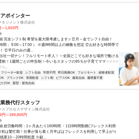
ンアポインター
マネジメント株式会社
円～1,920円
ト
細 完全シフト制 希望を最大限考慮します♫ ⏰月～金でシフト自由！
間： 9:00～17:00 ） ※週9時間以上の稼働を想定 ⏰お好きな時間帯で
！ ⏰平日のみの週...
✨出社一切ナシ！フルリモート求人！ ✨全国どこでも好きな場所で働ける
柔軟！1週間ごとの申告制 ✨今いるスタッフの95％が子育てママ ༶ ༶ ༶ ༶
 ༶...
フリーター歓迎
シフト自由
学歴不問
即日勤務OK
フルリモート
経験者歓迎
OK
ブランクOK
長期歓迎
シフト制
ピアスOK
服装自由
履歴書不要
ひげOK
髪型・髪色自由
理業務代行スタッフ
ネスプロセスデザイン株式会社
00円～289,900円
ト
細 総労働時間：1ヶ月あたり160時間 ・1日8時間勤務(フレックス利用
末月初は繁忙期！仕事が落ち着く月半ばはフレックスを利用して早上がり
残業10～20時間程度 ※顧...