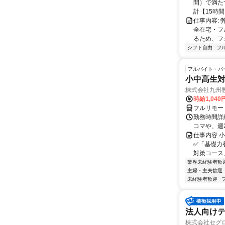
間）で満たす
計【15時間】
仕事内容:
全在宅・フ
るため、フ
シフト自由
フ
アルバイト・パ
小中高生
株式会社九州
時給1,040
フルリモー
勤務時間詳細
コマや、週
仕事内容 
✅「基礎力
対策コース
業界未経験者歓
主婦・主夫歓迎
未経験者歓迎
法人向けテ
株式会社セグ