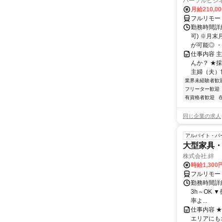
パーソルビジ
月給210,0
フルリモー
勤務時間詳
可) ※月
が可能◎ ・
仕事内容 
んか？ ★
主婦（夫）世
業界未経験者歓
フリーター歓迎
有資格者歓迎
同じ企業の求人
アルバイト・パ
大型家具
株式会社 絆
時給1,300
フルリモー
勤務時間詳細 
3h～OK 
率よ...
仕事内容 
エリアにも