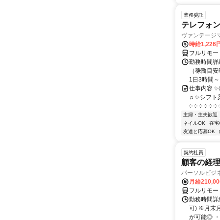
業務委託
テレフォ
ヴァンテージ
時給1,226
フルリモー
勤務時間詳
（稼働目安時
1日3時間～
仕事内容 
♫ ✨シフト
༶ ༶ ༶ ༶ ༶ ༶ ༶
主婦・主夫歓迎
ネイルOK
在宅
友達と応募OK
契約社員
顧客の経
パーソルビジ
月給210,0
フルリモー
勤務時間詳
可) ※月
が可能◎ ・