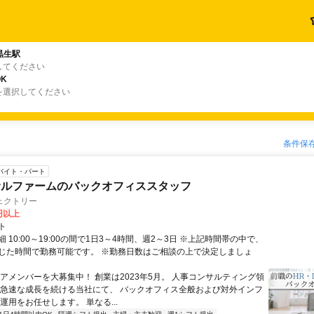
黒生駅
してください
K
を選択してください
条件保
バイト・パート
サルファームのバックオフィススタッフ
ェクトリー
0円以上
ト
 10:00～19:00の間で1日3～4時間、週2～3日 ※上記時間帯の中で、
じた時間で勤務可能です。 ※勤務日数はご相談の上で決定しましょ
コアメンバーを大募集中！ 創業は2023年5月。 人事コンサルティング領
 急速な成長を続ける当社にて、 バックオフィス全般および対外インフ
運用をお任せします。 単なる...