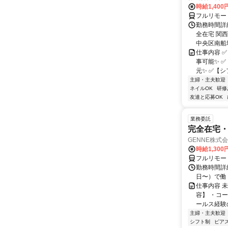
時給1,400
フルリモー
勤務時間詳細
全在宅 関
中央区南船場1
仕事内容 
事可能✨ 
元✨ ✅【シ
主婦・主夫歓迎
ネイルOK
研修
友達と応募OK
業務委託
完全在宅・
GENNE株式
時給1,300
フルリモー
勤務時間詳細
日〜）で働
仕事内容 
容】 ・コー
ールス経験
主婦・主夫歓迎
シフト制
ピアス