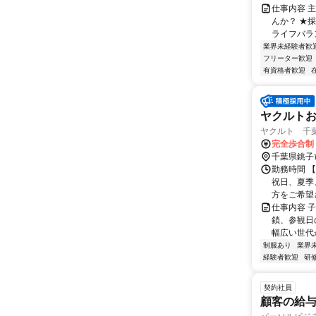
仕事内容 
んか？ ★
ライフバラ
業界未経験者歓
フリーター歓迎
有資格者歓迎
ヤクルト
ヤクルト 千
完全歩合制
千葉県銚子
勤務時間 【
祝日、夏季
方をご希望さ
仕事内容 
鎖、参観日
幅広い世代が
制服あり
業界
経験者歓迎
研
契約社員
顧客の給