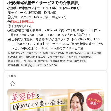
小規模民家型デイサービスでの介護職員
小規模・民家型のデイサービス！週2、1日2h～勤務可！
デイサービス桜花乃郷 松園の家
交通・アクセス JR我孫子駅下車徒歩12分
時給1,140円以上
千葉県我孫子市
勤務時間詳細 勤務時間／7:00～20:00内シフト制 ※週2日、1日2h～
勤務OK 特に7:00～9:00、17:00～19:00で入れる方歓迎！！
仕事内容 未経験・無資格OKの介護スタッフ 【✅7:00～9:00、17:00
～19:00で入れる方歓迎】 デイサービス桜花乃郷は 機能訓練や生活リ
ハビリを中心に行う 小規模・民家型のデイサービス施...
扶養内勤務OK
社員登用あり
副業・WワークOK
土日祝のみOK
主婦・主夫歓迎
60代も応募可
資格取得支援あり
フリーター歓迎
学歴不問
即日勤務OK
職場見学可
平日のみOK
学生歓迎
未経験者歓迎
午前
経験者歓迎
有資格者歓迎
研修あり
夕方
ブランクOK
正社員