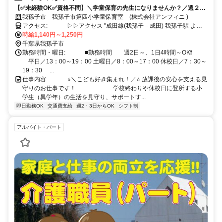
【✅未経験OK✅資格不問】＼学童保育の先生になりませんか？／週２日
～OK♪短時間で働きやすい✨我孫子市✨
我孫子市 我孫子市第四小学童保育室 (株式会社アンフィニ )
アクセス: ⠀ ⠀ ⠀ ▷▷アクセス "成田線(我孫子－成田) 我孫子駅 より
時給1,140円～1,250円
徒歩 7 分" ⠀ ⠀ ⠀
千葉県我孫子市
勤務時間・曜日: ⠀ ⠀ ⠀ ■勤務時間⠀ ⠀ 週2日～、1日4時間～OK❗ ⠀ ⠀
⠀ 平日／13：00～19：00 土曜日／8：00～17：00 休校日／7：30～
19：30 ⠀ ...
仕事内容: ⠀ ⠀ ⠀ ⭐＼こども好き集まれ！／⭐ 放課後の安心を支える見
守りのお仕事です！ ⠀ ⠀ ⠀ ⠀ ⠀ ⠀ 学校終わりや休校日に登所する小
学生（異学年）の生活を見守り、サポートす...
即日勤務OK
交通費支給
週2・3日からOK
シフト制
アルバイト・パート