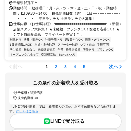
千葉県我孫子市
勤務時間 ・勤務曜日：月・火・水・木・金・土・日・祝 ・勤務時
間： [1] 09:30～14:00 ・最低勤務日数（週）：1日 ―・―・―・―・
―・―・―・― 平日ランチ＆ 土日ランチで大募集！...
仕事内容 《お仕事詳細》 *=========================* ＜新着＞
店舗スタッフ大募集！ ★未経験・ブランクOK！友達と応募OK！ ★
シフト自由度高め！プライベート充実！ *=...
制服あり
扶養内勤務OK
社員登用あり
週1日からOK
副業・WワークOK
1日4時間以内OK
主婦・主夫歓迎
フリーター歓迎
シフト自由
学歴不問
学生歓迎
転勤なし
未経験者歓迎
午前
経験者歓迎
研修あり
ブランクOK
オープニングスタッフ
交通費支給
まかないあり
前へ
次へ
1
2
3
4
5
この条件の新着求人を受け取る
千葉県 / 我孫子駅
扶養内勤務OK
「LINEで受け取る」では、新着求人のほか、おすすめ情報なども配信しま
す。
詳しくはこちら
LINEで受け取る