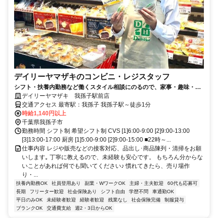
デイリーヤマザキのコンビニ・レジスタッフ
シフト・扶養内勤務など働くスタイル相談にのるので、家事・趣味・学
校などプライベートと両立できます！
デイリーヤマザキ 我孫子駅前店
交通アクセス 最寄駅：我孫子 我孫子駅～徒歩1分
時給1,140円以上
千葉県我孫子市
勤務時間 シフト制 希望シフト制 CVS [1]6:00-9:00 [2]9:00-13:00
[3]13:00-17:00 厨房 [1]5:00-9:00 [2]9:00-15:00 ■22時～...
仕事内容 レジや販売などの接客対応、品出し･商品陳列・清掃をお願
いします｡ 丁寧に教えるので、未経験も安心です。 もちろん分からな
いことがあれば何でも聞いてください♪ 慣れてきたら、売り場作
り・...
扶養内勤務OK
社員登用あり
副業・WワークOK
主婦・主夫歓迎
60代も応募可
長期
フリーター歓迎
社会保険あり
シフト自由
学歴不問
車通勤OK
平日のみOK
未経験者歓迎
経験者歓迎
残業なし
社会保険完備
制服貸与
ブランクOK
交通費支給
週2・3日からOK