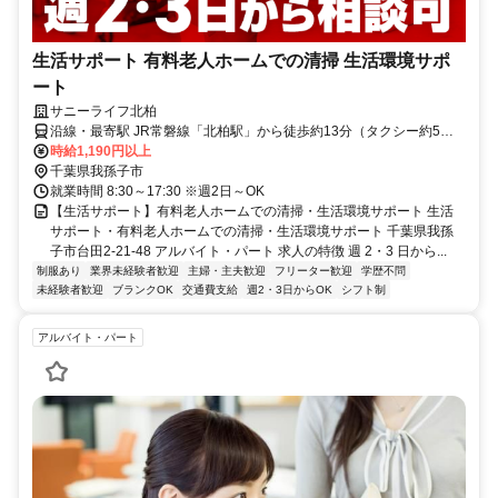
生活サポート 有料老人ホームでの清掃 生活環境サポ
ート
サニーライフ北柏
沿線・最寄駅 JR常磐線「北柏駅」から徒歩約13分（タクシー約5
分）
時給1,190円以上
千葉県我孫子市
就業時間 8:30～17:30 ※週2日～OK
【生活サポート】有料老人ホームでの清掃・生活環境サポート 生活
サポート・有料老人ホームでの清掃・生活環境サポート 千葉県我孫
子市台田2-21-48 アルバイト・パート 求人の特徴 週 2・3 日から...
制服あり
業界未経験者歓迎
主婦・主夫歓迎
フリーター歓迎
学歴不問
未経験者歓迎
ブランクOK
交通費支給
週2・3日からOK
シフト制
アルバイト・パート