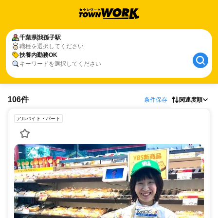
千葉県
我孫子駅
職種を選択してください
扶養内勤務OK
キーワードを選択してください
106件
条件保存
関連度順
アルバイト・パート