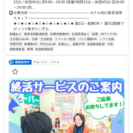
15分／休憩45分) ②9:00～18:00 (実働7時間15分／休憩45分) ③18:00
～24:00 (実...
仕事内容 ――――――――――――――――― ホテル内の客室清掃
スタッフ ―――――――――――――――――
★☆★☆★☆★☆★☆★☆★☆★☆★ 週2日～勤務OK！ 週5日勤務で
がっつり稼ぎたい方も...
制服あり
業界未経験者歓迎
扶養内勤務OK
社員登用あり
副業・WワークOK
土日祝のみOK
主婦・主夫歓迎
フリーター歓迎
バイク通勤OK
シフト自由
学歴不問
車通勤OK
平日のみOK
転勤なし
経験不問
未経験者歓迎
午前
経験者歓迎
夜間
有資格者歓迎
アルバイト・パート