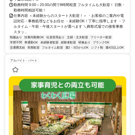
勤務時間 9:00～20:00の間で8時間程度 フルタイムも大歓迎！ 日数・
勤務時間相談可能！
仕事内容 ＜未経験からのスタート大歓迎！＞ ・お客様のご案内や電
話対応・事務処理などをお任せ ・未経験OK！丁寧に指導します ・フ
ルタイム・午前・午後スタートが選べます ＼葬祭式場での接客事務
スタッ...
制服あり
扶養内勤務OK
社員登用あり
主婦・主夫歓迎
フリーター歓迎
学歴不問
車通勤OK
未経験者歓迎
経験者歓迎
研修あり
ブランクOK
交通費支給
長期歓迎
フルタイム歓迎
週2・3日からOK
シフト制
週4日以上OK
アルバイト・パート