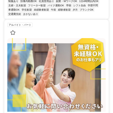
制服あり
扶養内勤務OK
社員登用あり
副業・WワークOK
1日4時間以内OK
主婦・主夫歓迎
フリーター歓迎
バイク通勤OK
早朝
シフト自由
学歴不問
車通勤OK
学生歓迎
未経験者歓迎
午前
経験者歓迎
夕方
ブランクOK
交通費支給
まかないあり
アルバイト・パート