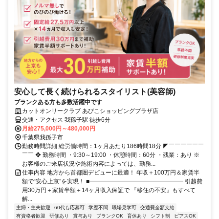
安心して長く続けられるスタイリスト(美容師)
ブランクある方も多数活躍中です
カットオンリークラブ あびこショッピングプラザ店
交通・アクセス 我孫子駅 徒歩6分
月給275,000円～480,000円
千葉県我孫子市
勤務時間詳細 総労働時間：1ヶ月あたり186時間18分 ◤￣￣￣￣￣￣
￣￣ ❖ 勤務時間 ・9:30～19:00 ・休憩時間：60分 ・残業：あり ※
お客様のご来店状況や施術内容によっては、勤務...
仕事内容 地方から首都圏デビューに最適！ 年収＋100万円＆家賃半
額で“安心上京”を実現！ ■━━━━━━━━━━━━━━━━ 引越費
用30万円＋家賃半額＋14ヶ月収入保証で 『移住の不安』もすべて
解...
主婦・主夫歓迎
60代も応募可
学歴不問
職場見学可
交通費全額支給
有資格者歓迎
研修あり
賞与あり
ブランクOK
育休あり
シフト制
ピアスOK