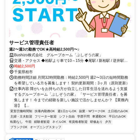
サービス管理責任者
週2〜週3の勤務でOK★高時給2,500円〜♪
Bushizo株式会社 グループホーム「ぶしぞうの家」
交通・アクセス ◆柏駅より車で10～15分 ◆尾駅 / 新柏駅 / 逆井駅よ
り車で10～15分
時給2,500円
千葉県柏市
勤務時間詳細 月間32時間勤務：時給2,500円 週2〜3日の短時間勤務
を希望している方を募集します！ 契約更新期間：3ヶ月（原則更新）
仕事内容 障がいをお持ちの方が自立した日常生活を送れるよう支援
するグループホーム「ぶしぞうの家」 「サービス管理責任者」を募
集します！ 今までの経験を新しい施設で活かしませんか？ 【業務内
容】 【...
変形労働時間制
扶養内勤務OK
週1日からOK
副業・WワークOK
土日祝のみOK
主婦・主夫歓迎
フリーター歓迎
シフト自由
学歴不問
車通勤OK
平日のみOK
転勤なし
午前
経験者歓迎
ネイルOK
有資格者歓迎
研修あり
夕方
ブランクOK
オープニングスタッフ