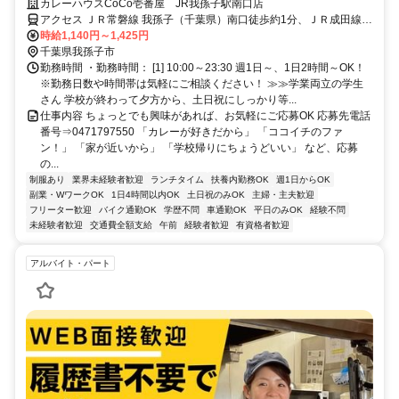
みOK♪WワークもOK！主婦(夫)・フリーター・学生活躍中！車・バイク
カレーハウスCoCo壱番屋 JR我孫子駅南口店
通勤OK！
アクセス ＪＲ常磐線 我孫子（千葉県）南口徒歩約1分、ＪＲ成田線
我孫子（千葉県）南口徒歩約1分、ＪＲ常磐線/東京メトロ千代田線 北
時給1,140円～1,425円
柏北口徒歩約33分
千葉県我孫子市
勤務時間 ・勤務時間： [1] 10:00～23:30 週1日～、1日2時間～OK！
※勤務日数や時間帯は気軽にご相談ください！ ≫≫学業両立の学生
さん 学校が終わって夕方から、土日祝にしっかり等...
仕事内容 ちょっとでも興味があれば、お気軽にご応募OK 応募先電話
番号⇒0471797550 「カレーが好きだから」 「ココイチのファ
ン！」 「家が近いから」 「学校帰りにちょうどいい」 など、応募
の...
制服あり
業界未経験者歓迎
ランチタイム
扶養内勤務OK
週1日からOK
副業・WワークOK
1日4時間以内OK
土日祝のみOK
主婦・主夫歓迎
フリーター歓迎
バイク通勤OK
学歴不問
車通勤OK
平日のみOK
経験不問
未経験者歓迎
交通費全額支給
午前
経験者歓迎
有資格者歓迎
アルバイト・パート