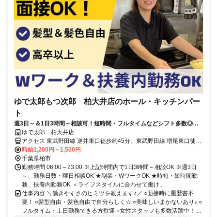
ゆで太郎もつ次郎 柏大井店のホール・キッチンパー
ト
週3日～＆1日3時間～相談可！短時間・フルタイムなどシフト多数◎髪
型自由・履歴書不要
ゆで太郎 柏大井店
アクセス 東武野田線 逆井東口徒歩約45分、東武野田線 増尾東口徒歩
約51分、東武野田線 高柳西口徒歩約53分
時給1,200円～1,500円
千葉県柏市
勤務時間 06:00～23:00 ※上記時間内で1日3時間～相談OK ※週3日
～、勤務日数・曜日相談OK ★副業・WワークOK ★時短・短時間勤
務、扶養内勤務OK ＜ライフスタイルに合わせて働け...
仕事内容 ＼働きやすさのヒミツを教えます♪／ ○面接時に履歴書不
要！ ○髪型自由・髪色自由で自分らしく☆ ○美味しいまかないあり♪ ○
フルタイム・土日勤務できる方歓迎 ○女性スタッフも多数活躍中！ ...