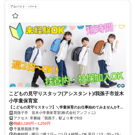
アルバイト・パート
こどもの見守りスタッフ(アシスタント)/我孫子市並木
小学童保育室
【こどもの見守りスタッフ】＼学童保育のお仕事始めてみませんか❓／
週２日～OK♪未経験OK⭕短時間で働きやすい◎我孫子市⭐
我孫子市 並木小学童保育室(株式会社アンフィニ)
アクセス: 常磐線「我孫子」駅より車で6分
時給1,180円～1,250円
千葉県我孫子市
勤務時間・曜日: □週２日～ □１日４時間～OK 平日／13：00～19：