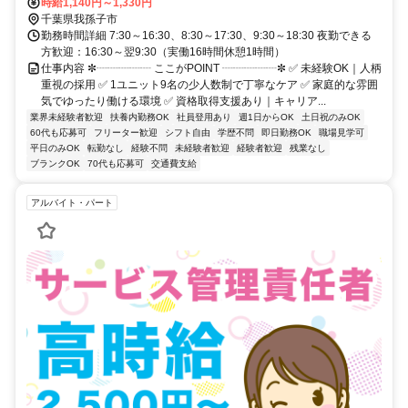
車、「布施通り」バス停下車、徒歩5分 〇車通勤可・バイク通勤可(駐
時給1,140円～1,330円
車場完備) ※営業所によって異なります。気になる際は遠慮なくご連
千葉県我孫子市
絡ください。
勤務時間詳細 7:30～16:30、8:30～17:30、9:30～18:30 夜勤できる
方歓迎：16:30～翌9:30（実働16時間休憩1時間）
仕事内容 ✼┈┈┈┈┈ ここがPOINT ┈┈┈┈┈✼ ✅ 未経験OK｜人柄
重視の採用 ✅ 1ユニット9名の少人数制で丁寧なケア ✅ 家庭的な雰囲
気でゆったり働ける環境 ✅ 資格取得支援あり｜キャリア...
業界未経験者歓迎
扶養内勤務OK
社員登用あり
週1日からOK
土日祝のみOK
60代も応募可
フリーター歓迎
シフト自由
学歴不問
即日勤務OK
職場見学可
平日のみOK
転勤なし
経験不問
未経験者歓迎
経験者歓迎
残業なし
ブランクOK
70代も応募可
交通費支給
アルバイト・パート