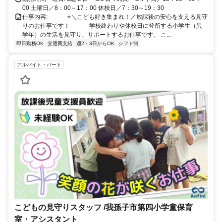
00 土曜日／8：00～17：00 休校日／7：30～19：30
仕事内容: ⠀ ⠀ ⠀ ⭐＼こども好き集まれ！／放課後の安心を支える見守
りのお仕事です！ ⠀ ⠀ ⠀ 学校終わりや休校日に登所する小学生（異
学年）の生活を見守り、サポートするお仕事です。 こ...
即日勤務OK
交通費支給
週2・3日からOK
シフト制
アルバイト・パート
こどもの見守りスタッフ /我孫子市第四小学童保育
室・アシスタント