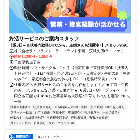
終活サービスのご案内スタッフ
【週3日～＆扶養内勤務OKだから、主婦さんも活躍中♪】スタッフの9割
が女性/子育てが落ち着いた方・社会復帰の方も大歓迎です◎/柔軟なシフ
株式会社ライフランド ライフランド東葛・茨城支店(ライフケア メ
ト体制・しっかりとしたサポート体制充実で働きやすさもバツグン/フル
モリイプレイス我孫子)
時給1,200円～1,650円
タイム希望も大歓迎/マイカーでの直行直帰OK/営業・テレアポ・販売経
千葉県我孫子市
験者は即戦力/正社員登用実績もあり◎
勤務時間 シフトサイクル：1ヶ月 【自家用車で直行直帰OK！扶養内
も歓迎◎】 ・1日4時間～◎／週3日～◎ ・日曜定休♪ 午前のみ／午後
のみOK ・家庭都合の急なお休みもOK！ （勤務時間例） ＊9...
仕事内容 ＼会員サービスのご案内をお任せします！／ ★午前・午後
のみ、フルタイムなど選べる働き方★ ★週3日～OK！プライベート
両立も可能です★ ★お仕事復帰も大歓迎♪子育て中の方も活躍中★ ＼
一覧...
扶養内勤務OK
社員登用あり
1日4時間以内OK
主婦・主夫歓迎
60代も応募可
フリーター歓迎
シフト自由
学歴不問
車通勤OK
職場見学可
平日のみOK
転勤なし
未経験者歓迎
交通費全額支給
経験者歓迎
有資格者歓迎
月1シフト提出
研修あり
夕方
ブランクOK
アルバイト・パート