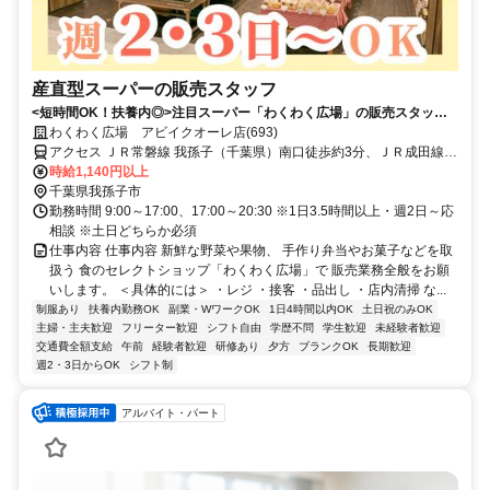
産直型スーパーの販売スタッフ
<短時間OK！扶養内◎>注目スーパー「わくわく広場」の販売スタッ
フ！未経験歓迎！ブランクOK/主婦（主夫）活躍中
わくわく広場 アビイクオーレ店(693)
アクセス ＪＲ常磐線 我孫子（千葉県）南口徒歩約3分、ＪＲ成田線
我孫子（千葉県）南口徒歩約3分、ＪＲ常磐線/東京メトロ千代田線 北
時給1,140円以上
柏北口徒歩約35分
千葉県我孫子市
勤務時間 9:00～17:00、17:00～20:30 ※1日3.5時間以上・週2日～応
相談 ※土日どちらか必須
仕事内容 仕事内容 新鮮な野菜や果物、 手作り弁当やお菓子などを取
扱う 食のセレクトショップ「わくわく広場」で 販売業務全般をお願
いします。 ＜具体的には＞ ・レジ ・接客 ・品出し ・店内清掃 な...
制服あり
扶養内勤務OK
副業・WワークOK
1日4時間以内OK
土日祝のみOK
主婦・主夫歓迎
フリーター歓迎
シフト自由
学歴不問
学生歓迎
未経験者歓迎
交通費全額支給
午前
経験者歓迎
研修あり
夕方
ブランクOK
長期歓迎
週2・3日からOK
シフト制
アルバイト・パート