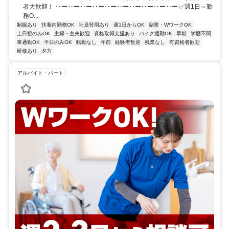
者大歓迎！ ‥ー‥ー‥ー‥ー‥ー‥ー‥ー‥ー‥ー‥ー ✅週1日～勤
務O...
制服あり
扶養内勤務OK
社員登用あり
週1日からOK
副業・WワークOK
土日祝のみOK
主婦・主夫歓迎
資格取得支援あり
バイク通勤OK
早朝
学歴不問
車通勤OK
平日のみOK
転勤なし
午前
経験者歓迎
残業なし
有資格者歓迎
研修あり
夕方
アルバイト・パート