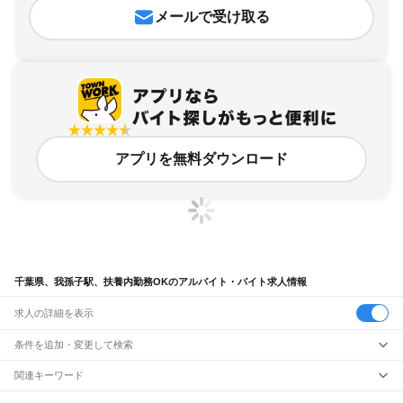
メールで受け取る
アプリを無料ダウンロード
千葉県、我孫子駅、扶養内勤務OKのアルバイト・バイト求人情報
求人の詳細を表示
条件を追加・変更して検索
市区町村を追加・変更
関連キーワード
完全在宅ワーク 全国
シール貼り 在宅
現在地周辺
ガチャガチャ
犬カフェ
千葉県