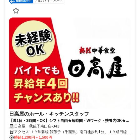
アルバイト・パート
日高屋のホール・キッチンスタッフ
【週1日・3時間～OK】シフト自由★短時間・Wワーク・扶養内OK★食
事補助あり
日高屋 我孫子南口店-343
アクセス ＪＲ常磐線 我孫子（千葉県）南口徒歩約1分、ＪＲ成田線
我孫子（千葉県）南口徒歩約1分、ＪＲ常磐線 北柏北口徒歩約32分
時給1,200円～1,500円