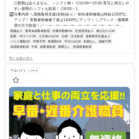
◎夜勤はありません。 ＜シフト例＞ ◎10:00〜15:00 育児と両立しや
すい昼間の シフトも歓迎！ ◎8:00～1...
仕事内容 ＼資格取得支援(全額)あり／ 初任者研修後は時給1250円に
アップ！ 実務者研修修了者は1400円にアップ！ ＼ブランク・復職希
望の方大歓迎！／ ‥ー‥ー‥ー‥ー‥ー‥ー‥ー‥ー‥ー‥ー ...
制服あり
業界未経験者歓迎
扶養内勤務OK
社員登用あり
週1日からOK
副業・WワークOK
土日祝のみOK
主婦・主夫歓迎
資格取得支援あり
バイク通勤OK
学歴不問
車通勤OK
平日のみOK
転勤なし
経験不問
未経験者歓迎
午前
経験者歓迎
残業なし
有資格者歓迎
同じ企業の求人
アルバイト・パート