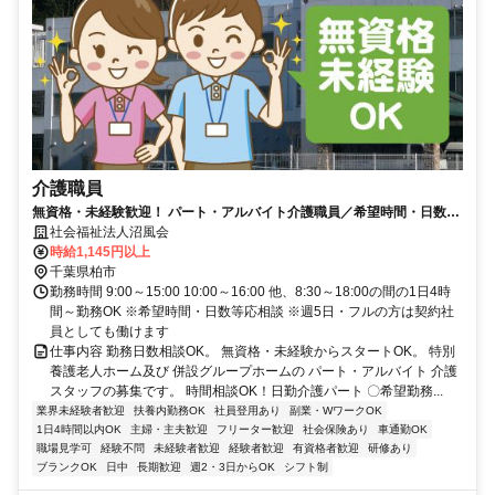
介護職員
無資格・未経験歓迎！ パート・アルバイト介護職員／希望時間・日数相
談OK
社会福祉法人沼風会
時給1,145円以上
千葉県柏市
勤務時間 9:00～15:00 10:00～16:00 他、8:30～18:00の間の1日4時
間～勤務OK ※希望時間・日数等応相談 ※週5日・フルの方は契約社
員としても働けます
仕事内容 勤務日数相談OK。 無資格・未経験からスタートOK。 特別
養護老人ホーム及び 併設グループホームの パート・アルバイト 介護
スタッフの募集です。 時間相談OK！日勤介護パート 〇希望勤務...
業界未経験者歓迎
扶養内勤務OK
社員登用あり
副業・WワークOK
1日4時間以内OK
主婦・主夫歓迎
フリーター歓迎
社会保険あり
車通勤OK
職場見学可
経験不問
未経験者歓迎
経験者歓迎
有資格者歓迎
研修あり
ブランクOK
日中
長期歓迎
週2・3日からOK
シフト制