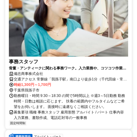
事務スタッフ
骨董・アンティークに関わる事務ワーク。入力業務や、コツコツ作業が
好きな方におすすめです。服装自由
備忠商事株式会社
交通アクセス 常磐線「我孫子駅」南口より徒歩1分（千代田線・常磐
線快速停車駅） 都内・松戸・柏・湖北・東我孫子・取手などからの
時給1,300円～1,700円
アクセスも良好です！
千葉県我孫子市
勤務曜日・時間 9:30～18:30 の間で5時間以上 ※週3～5日勤務 勤務
時間・日数は相談に応じます。 扶養の範囲内やフルタイムなどご希
望をお伺いします。 面接時に遠慮なくご相談ください。
募集要項 職種 事務スタッフ 雇用形態 アルバイト / パート 仕事内容
入力業務、書類作成、電話応対等の一般事務
固定時間制
アルバイト・パート