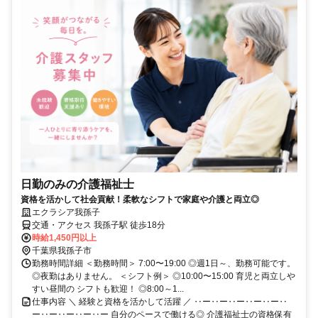
日勤のみの介護福祉士
資格を活かして社会貢献！柔軟なシフトで家庭や介護と両立◎
エクラシア我孫子
交通・アクセス 我孫子駅 徒歩18分
時給1,450円以上
千葉県我孫子市
勤務時間詳細 ＜勤務時間＞ 7:00〜19:00 ◎週1日～、勤務可能です。
◎夜勤はありません。 ＜シフト例＞ ◎10:00〜15:00 育児と両立しや
すい昼間の シフトも歓迎！ ◎8:00～1...
仕事内容 ＼ 経験と資格を活かして活躍 ／ ‥ー‥ー‥ー‥ー‥ー‥
ー‥ー‥ー‥ー‥ー 自分のペースで働ける◎ 介護福祉士の資格保有