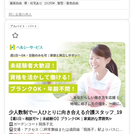
服装自由
寮・社宅あり
ひげOK
髪型・髪色自由
同じ企業の求人
アルバイト・パート
少人数制で一人ひとりに向き合える介護スタッフ_19
【週1日～相談可✨｜未経験◎】ブランクOK｜家庭的な雰囲気✨
ガーデンコート我孫子北
交通・アクセス 〇JR常磐線または成田線「我孫子」駅よりバスに乗