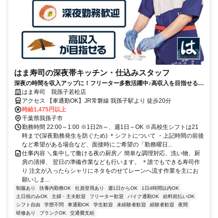
はま寿司の深夜帯キッチン・仕込みスタッフ
深夜の時間を収入アップに！フリーター多数活躍中♪高収入を目指せる環
境です！
はま寿司 我孫子若松店
アクセス 【車通勤OK】JR常磐線 我孫子駅より 徒歩20分
時給1,475円以上
千葉県我孫子市
勤務時間 22:00～1:00 ※1日2h～、週1日～OK ※高校生シフトは21
時まで(深夜勤務発生を防ぐため) ＊シフトについて ・上記時間の前後
など希望がある場合など、面接時にご希望の「勤務曜日...
仕事内容 ＼集中して働ける夜の厨房／ 簡単な調理対応、洗い物、厨
房の清掃、 翌日の準備作業なども行います。 ＊誰でもできる寿司作
り 注文が入ったらシャリにネタをのせてレーンへ流す作業を主にお
願いしま...
制服あり
扶養内勤務OK
社員登用あり
週1日からOK
1日4時間以内OK
土日祝のみOK
主婦・主夫歓迎
フリーター歓迎
バイク通勤OK
給料前払いOK
シフト自由
学歴不問
車通勤OK
学生歓迎
未経験者歓迎
経験者歓迎
夜間
研修あり
ブランクOK
交通費支給