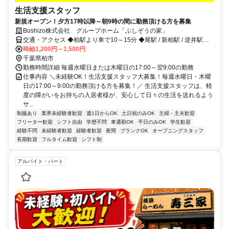
生活支援スタッフ
新規オープン！夕方17時以降～朝9時の間に勤務頂ける方を募集
Bushizo株式会社 グループホーム「ぶしぞうの家」
交通・アクセス ◆柏駅より車で10～15分 ◆尾駅 / 新柏駅 / 逆井駅よ
り車で10～15分
時給1,200円～1,500円
千葉県柏市
勤務時間詳細 毎週水曜日または木曜日の17:00～翌9:00の勤務
仕事内容 ＼未経験OK！生活支援スタッフ大募集！毎週水曜日・木曜
日の17:00～9:00の勤務頂ける方を募集！／ 生活支援スタッフは、軽
度の障がいをお持ちの入居者様が、安心して日々の生活を送れるよう
サ...
制服あり
業界未経験者歓迎
週1日からOK
土日祝のみOK
主婦・主夫歓迎
フリーター歓迎
シフト自由
学歴不問
車通勤OK
平日のみOK
学生歓迎
経験不問
未経験者歓迎
経験者歓迎
夜間
ブランクOK
オープニングスタッフ
長期歓迎
フルタイム歓迎
シフト制
アルバイト・パート