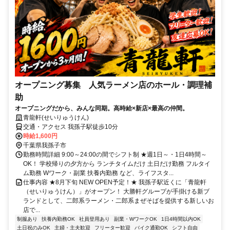
オープニング募集 人気ラーメン店のホール・調理補
助
オープニングだから、みんな同期。高時給×新店×最高の仲間。
青龍軒(せいりゅうけん)
交通・アクセス 我孫子駅徒歩10分
時給1,600円
千葉県我孫子市
勤務時間詳細 9:00～24:00の間でシフト制 ★週1日～・1日4時間～
OK！ 学校帰りの夕方から ランチタイムだけ 土日だけ勤務 フルタイ
ム勤務 Wワーク・副業 扶養内勤務 など、ライフスタ...
仕事内容 ★8月下旬 NEW OPEN予定！★ 我孫子駅近くに「青龍軒
（せいりゅうけん）」がオープン！ 大勝軒グループが手掛ける新ブ
ランドとして、二郎系ラーメン・二郎系まぜそばを提供する新しいお
店で...
制服あり
扶養内勤務OK
社員登用あり
副業・WワークOK
1日4時間以内OK
土日祝のみOK
主婦・主夫歓迎
フリーター歓迎
バイク通勤OK
シフト自由