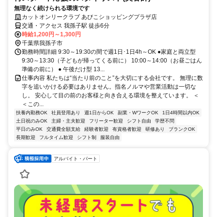
無理なく続けられる環境です
カットオンリークラブ あびこショッピングプラザ店
交通・アクセス 我孫子駅 徒歩6分
時給1,200円～1,300円
千葉県我孫子市
勤務時間詳細 9:30～19:30の間で週1日･1日4h～OK ●家庭と両立型
9:30～13:30（子どもが帰ってくる前に） 10:00～14:00（お昼ごはん
準備の前に） ● 午後だけ型 13...
仕事内容 私たちは“当たり前のこと”を大切にする会社です。 無理に数
字を追いかける必要はありません。指名ノルマや営業活動は一切な
し。 安心して目の前のお客様と向き合える環境を整えています。 ＜
＜この...
扶養内勤務OK
社員登用あり
週1日からOK
副業・WワークOK
1日4時間以内OK
土日祝のみOK
主婦・主夫歓迎
フリーター歓迎
シフト自由
学歴不問
平日のみOK
交通費全額支給
経験者歓迎
有資格者歓迎
研修あり
ブランクOK
長期歓迎
フルタイム歓迎
シフト制
服装自由
アルバイト・パート