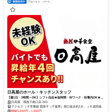
アルバイト・パート
日高屋のホール・キッチンスタッフ
【週1日・3時間～OK】シフト自由★短時間・Wワーク・扶養内OK★食
事補助あり
日高屋 我孫子南口店-343
アクセス ＪＲ常磐線 我孫子（千葉県）南口徒歩約1分、ＪＲ成田線
我孫子（千葉県）南口徒歩約1分、ＪＲ常磐線 北柏北口徒歩約32分
時給1,200円～1,500円