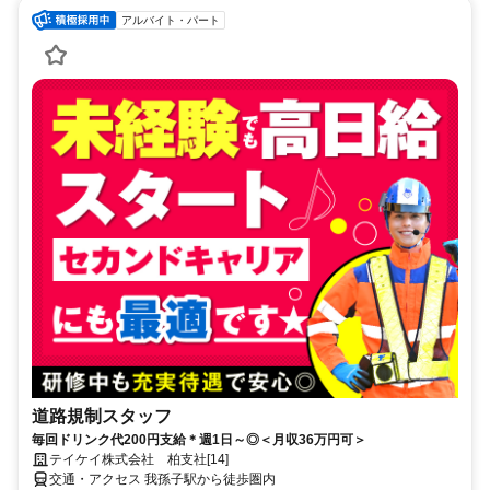
アルバイト・パート
道路規制スタッフ
毎回ドリンク代200円支給＊週1日～◎＜月収36万円可＞
テイケイ株式会社 柏支社[14]
交通・アクセス 我孫子駅から徒歩圏内