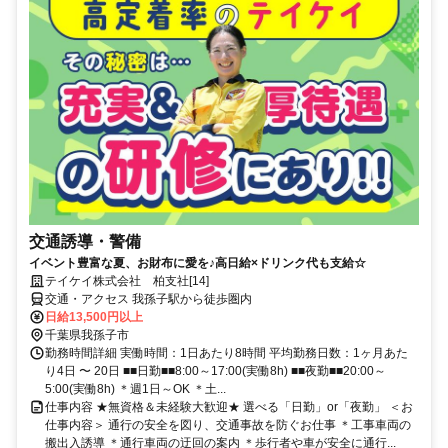
交通誘導・警備
イベント豊富な夏、お財布に愛を♪高日給×ドリンク代も支給☆
テイケイ株式会社 柏支社[14]
交通・アクセス 我孫子駅から徒歩圏内
日給13,500円以上
千葉県我孫子市
勤務時間詳細 実働時間：1日あたり8時間 平均勤務日数：1ヶ月あた
り4日 〜 20日 ■■日勤■■8:00～17:00(実働8h) ■■夜勤■■20:00～
5:00(実働8h) ＊週1日～OK ＊土...
仕事内容 ★無資格＆未経験大歓迎★ 選べる「日勤」or「夜勤」 ＜お
仕事内容＞ 通行の安全を図り、交通事故を防ぐお仕事 ＊工事車両の
搬出入誘導 ＊通行車両の迂回の案内 ＊歩行者や車が安全に通行...