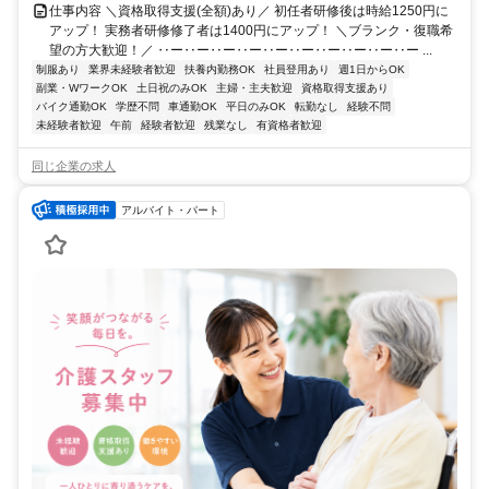
仕事内容 ＼資格取得支援(全額)あり／ 初任者研修後は時給1250円に
アップ！ 実務者研修修了者は1400円にアップ！ ＼ブランク・復職希
望の方大歓迎！／ ‥ー‥ー‥ー‥ー‥ー‥ー‥ー‥ー‥ー‥ー ...
制服あり
業界未経験者歓迎
扶養内勤務OK
社員登用あり
週1日からOK
副業・WワークOK
土日祝のみOK
主婦・主夫歓迎
資格取得支援あり
バイク通勤OK
学歴不問
車通勤OK
平日のみOK
転勤なし
経験不問
未経験者歓迎
午前
経験者歓迎
残業なし
有資格者歓迎
同じ企業の求人
アルバイト・パート