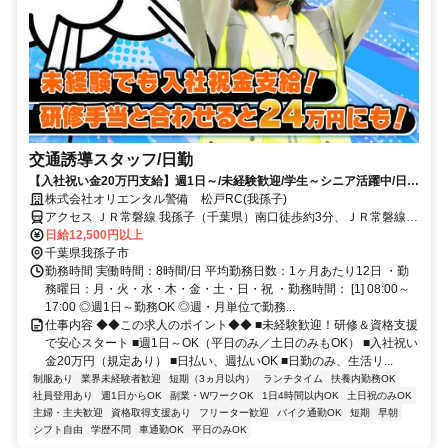
交通誘導スタッフ/日勤
【入社祝い金20万円支給】週1日～/未経験歓迎/学生～シニア活躍中/日払
い・週払いOK/履歴書不要！
株式会社オリエンタル警備 松戸RC(我孫子)
アクセス ＪＲ常磐線 我孫子（千葉県）南口徒歩約3分、ＪＲ常磐線/
東京メトロ千代田線 北柏北口徒歩約29分、ＪＲ常磐線 天王台南口徒
日給12,500円以上
歩約40分 (面接地/松戸リクルートセンター)千葉県松戸市本町２５－
千葉県我孫子市
５ 松戸本町ビル６Ｆ
勤務時間 実働時間：8時間/日 平均勤務日数：1ヶ月あたり12日 ・勤
務曜日：月・火・水・木・金・土・日・祝 ・勤務時間： [1] 08:00～
17:00 ◎週1日～勤務OK ◎週・月単位で勤務...
仕事内容 ◆◆この求人のポイント◆◆ ■未経験歓迎！研修＆資格支援
で安心スタート ■週1日～OK（平日のみ／土日のみもOK） ■入社祝い
金20万円（規定あり） ■日払い、週払いOK ■日勤のみ、生活リ...
制服あり
業界未経験者歓迎
短期（3ヵ月以内）
ランチタイム
扶養内勤務OK
社員登用あり
週1日からOK
副業・WワークOK
1日4時間以内OK
土日祝のみOK
主婦・主夫歓迎
資格取得支援あり
フリーター歓迎
バイク通勤OK
短期
早朝
シフト自由
学歴不問
車通勤OK
平日のみOK