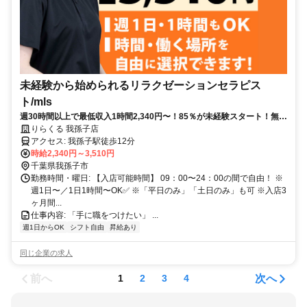
未経験から始められるリラクゼーションセラピス
ト/mls
週30時間以上で最低収入1時間2,340円〜！85％が未経験スタート！無料
トレで一生モノの技術を習得✅好きな時間に収入を得られます⏰【千葉
りらくる 我孫子店
県我孫子市並木】
アクセス: 我孫子駅徒歩12分
時給2,340円～3,510円
千葉県我孫子市
勤務時間・曜日: 【入店可能時間】 09：00〜24：00の間で自由！ ※
週1日〜／1日1時間〜OK✅ ※「平日のみ」「土日のみ」も可 ※入店3
ヶ月間...
仕事内容: 「手に職をつけたい」 ...
週1日からOK
シフト自由
昇給あり
同じ企業の求人
前へ
次へ
1
2
3
4