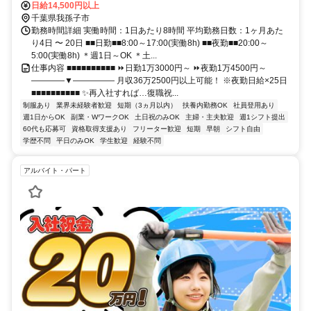
日給14,500円以上
千葉県我孫子市
勤務時間詳細 実働時間：1日あたり8時間 平均勤務日数：1ヶ月あた
り4日 〜 20日 ■■日勤■■8:00～17:00(実働8h) ■■夜勤■■20:00～
5:00(実働8h) ＊週1日～OK ＊土...
仕事内容 ■■■■■■■■■■ ⏩日勤1万3000円～ ⏩夜勤1万4500円～
――――▼――――― 月収36万2500円以上可能！ ※夜勤日給×25日
■■■■■■■■■■ ✨再入社すれば…復職祝...
制服あり
業界未経験者歓迎
短期（3ヵ月以内）
扶養内勤務OK
社員登用あり
週1日からOK
副業・WワークOK
土日祝のみOK
主婦・主夫歓迎
週1シフト提出
60代も応募可
資格取得支援あり
フリーター歓迎
短期
早朝
シフト自由
学歴不問
平日のみOK
学生歓迎
経験不問
アルバイト・パート