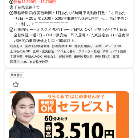
日給13,500円～15,700円
千葉県我孫子市
勤務時間詳細 実働時間：1日あたり8時間 平均勤務日数：1ヶ月あた
り8日 〜 20日 ⏰20:00～5:00(実働8時間/休憩1時間) ⭐.｡｡. 自己申告シ
フト制 .｡｡.⭐ ￣￣￣￣￣￣￣￣￣...
仕事内容 ー⭐ オススメPOINT ⭐ー ✅日払いOK！ ✅早上がりでも日給
全額保証 ✅週2日～OK! ✅寮完備！即入居可！(入寮規定あり) ✅昼食付
♪3日間の事前研修あり◎ ✅60歳以上...
制服あり
業界未経験者歓迎
扶養内勤務OK
社員登用あり
副業・WワークOK
土日祝のみOK
主婦・主夫歓迎
60代も応募可
フリーター歓迎
早朝
シフト自由
学歴不問
平日のみOK
転勤なし
経験不問
未経験者歓迎
経験者歓迎
夜間
即日払いOK
有資格者歓迎
業務委託