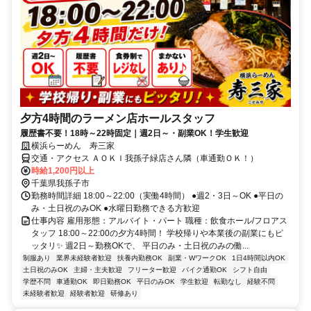
夕方4時間のラーメン店ホールスタッフ
履歴書不要！18時～22時固定｜週2日～・副業OK！学生歓迎
横浜らーめん 寿三家
交通・アクセス ＡＯＫＩ我孫子緑店さん隣（車通勤ＯＫ！）
時給1,200円以上
千葉県我孫子市
勤務時間詳細 18:00～22:00（実働4時間） ●週2・3日～OK ●平日の
み・土日祝のみOK ●水曜日勤務できる方歓迎
仕事内容 雇用形態：アルバイト・パート 職種：飲食ホール/フロアス
タッフ 18:00～22:00の夕方4時間！ 学校帰りや本業後の副業にもピ
ッタリ✨ 週2日～勤務OKで、 平日のみ・土日祝のみの働...
制服あり
業界未経験者歓迎
扶養内勤務OK
副業・WワークOK
1日4時間以内OK
土日祝のみOK
主婦・主夫歓迎
フリーター歓迎
バイク通勤OK
シフト自由
学歴不問
車通勤OK
即日勤務OK
平日のみOK
学生歓迎
転勤なし
経験不問
未経験者歓迎
経験者歓迎
研修あり