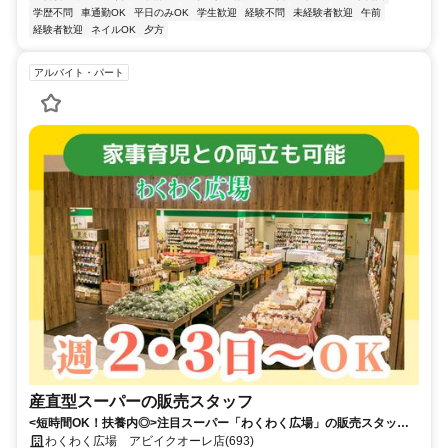
学歴不問
車通勤OK
平日のみOK
学生歓迎
経験不問
未経験者歓迎
午前
経験者歓迎
ネイルOK
夕方
アルバイト・パート
産直型スーパーの販売スタッフ
<短時間OK！扶養内◎>注目スーパー「わくわく広場」の販売スタッ
フ！未経験歓迎！ブランクOK/主婦（主夫）活躍中
わくわく広場 アビイクオーレ店(693)