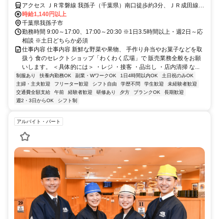
アクセス ＪＲ常磐線 我孫子（千葉県）南口徒歩約3分、ＪＲ成田線
我孫子（千葉県）南口徒歩約3分、ＪＲ常磐線/東京メトロ千代田線 北
時給1,140円以上
柏北口徒歩約35分
千葉県我孫子市
勤務時間 9:00～17:00、17:00～20:30 ※1日3.5時間以上・週2日～応
相談 ※土日どちらか必須
仕事内容 仕事内容 新鮮な野菜や果物、 手作り弁当やお菓子などを取
扱う 食のセレクトショップ「わくわく広場」で 販売業務全般をお願
いします。 ＜具体的には＞ ・レジ ・接客 ・品出し ・店内清掃 な...
制服あり
扶養内勤務OK
副業・WワークOK
1日4時間以内OK
土日祝のみOK
主婦・主夫歓迎
フリーター歓迎
シフト自由
学歴不問
学生歓迎
未経験者歓迎
交通費全額支給
午前
経験者歓迎
研修あり
夕方
ブランクOK
長期歓迎
週2・3日からOK
シフト制
アルバイト・パート