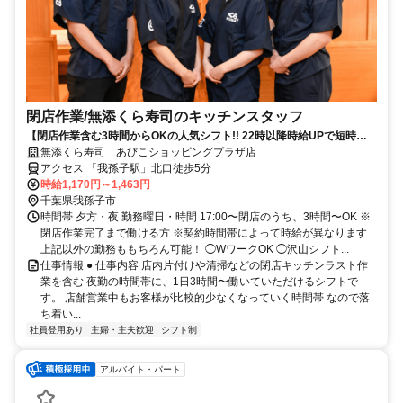
閉店作業​/無添くら寿司の​キッチンスタッフ
【閉店作業含む3時間からOKの人気シフト!! 22時以降時給UPで短時間
で稼げる】
無添くら寿司 あびこショッピングプラザ店
アクセス 「我孫子駅」北口徒歩5分
時給1,170円～1,463円
千葉県我孫子市
時間帯 夕方・夜 勤務曜日・時間 17:00〜閉店のうち、3時間〜OK ※
閉店作業完了まで働ける方 ※契約時間帯によって時給が異なります
上記以外の勤務ももちろん可能！ ◯WワークOK ◯沢山シフト...
仕事情報 ● 仕事内容 店内片付けや清掃などの閉店キッチンラスト作
業を含む 夜勤の時間帯に、1日3時間〜働いていただけるシフトで
す。 店舗営業中もお客様が比較的少なくなっていく時間帯 なので落
ち着い...
社員登用あり
主婦・主夫歓迎
シフト制
アルバイト・パート