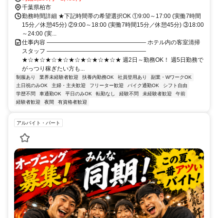
千葉県柏市
勤務時間詳細 ★下記時間帯の希望選択OK ①9:00～17:00 (実働7時間
15分／休憩45分) ②9:00～18:00 (実働7時間15分／休憩45分) ③18:00
～24:00 (実...
仕事内容 ――――――――――――――――― ホテル内の客室清掃
スタッフ ―――――――――――――――――
★☆★☆★☆★☆★☆★☆★☆★☆★ 週2日～勤務OK！ 週5日勤務で
がっつり稼ぎたい方も...
制服あり
業界未経験者歓迎
扶養内勤務OK
社員登用あり
副業・WワークOK
土日祝のみOK
主婦・主夫歓迎
フリーター歓迎
バイク通勤OK
シフト自由
学歴不問
車通勤OK
平日のみOK
転勤なし
経験不問
未経験者歓迎
午前
経験者歓迎
夜間
有資格者歓迎
アルバイト・パート