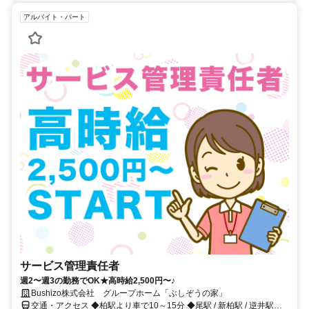
アルバイト・パート
サービス管理責任者
週2〜週3の勤務でOK★高時給2,500円〜♪
Bushizo株式会社 グループホーム「ぶしぞうの家」
交通・アクセス ◆柏駅より車で10～15分 ◆尾駅 / 新柏駅 / 逆井駅よ