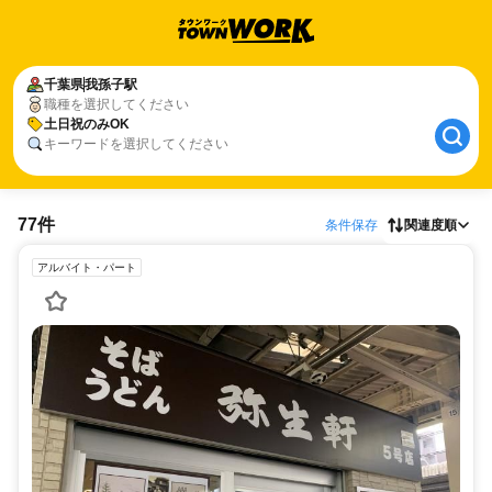
千葉県
我孫子駅
職種を選択してください
土日祝のみOK
キーワードを選択してください
77件
条件保存
関連度順
アルバイト・パート