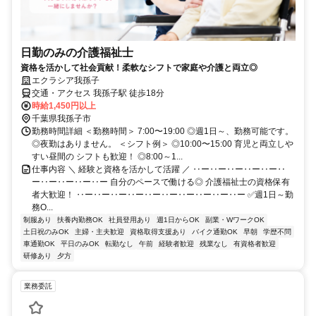
日勤のみの介護福祉士
資格を活かして社会貢献！柔軟なシフトで家庭や介護と両立◎
エクラシア我孫子
交通・アクセス 我孫子駅 徒歩18分
時給1,450円以上
千葉県我孫子市
勤務時間詳細 ＜勤務時間＞ 7:00〜19:00 ◎週1日～、勤務可能です。
◎夜勤はありません。 ＜シフト例＞ ◎10:00〜15:00 育児と両立しや
すい昼間の シフトも歓迎！ ◎8:00～1...
仕事内容 ＼ 経験と資格を活かして活躍 ／ ‥ー‥ー‥ー‥ー‥ー‥
ー‥ー‥ー‥ー‥ー 自分のペースで働ける◎ 介護福祉士の資格保有
者大歓迎！ ‥ー‥ー‥ー‥ー‥ー‥ー‥ー‥ー‥ー‥ー ✅週1日～勤
務O...
制服あり
扶養内勤務OK
社員登用あり
週1日からOK
副業・WワークOK
土日祝のみOK
主婦・主夫歓迎
資格取得支援あり
バイク通勤OK
早朝
学歴不問
車通勤OK
平日のみOK
転勤なし
午前
経験者歓迎
残業なし
有資格者歓迎
研修あり
夕方
業務委託