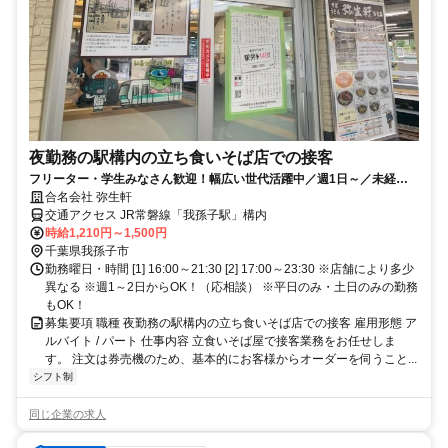
夜勤務の駅構内の立ち食いそば店での接客
フリーター・学生みなさん歓迎！幅広い世代活躍中／週1日～／未経験
OK／立ち食いそば店での接客
合名会社 弥生軒
交通アクセス JR常磐線「我孫子駅」構内
時給1,210円～1,500円
千葉県我孫子市
勤務曜日・時間 [1] 16:00～21:30 [2] 17:00～23:30 ※店舗により多少
異なる ※週1～2日からOK！（応相談） ※平日のみ・土日のみの勤務
もOK！
募集要項 職種 夜勤務の駅構内の立ち食いそば店での接客 雇用形態 ア
ルバイト / パート 仕事内容 立食いそば屋で接客業務をお任せしま
す。 注文は券売機のため、基本的にお客様からオーダーを伺うこと...
シフト制
同じ企業の求人