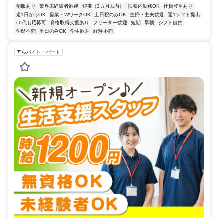
制服あり
業界未経験者歓迎
短期（3ヵ月以内）
扶養内勤務OK
社員登用あり
週1日からOK
副業・WワークOK
土日祝のみOK
主婦・主夫歓迎
週1シフト提出
60代も応募可
資格取得支援あり
フリーター歓迎
短期
早朝
シフト自由
学歴不問
平日のみOK
学生歓迎
経験不問
アルバイト・パート