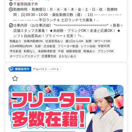
千葉県我孫子市
勤務時間 ・勤務曜日：月・火・水・木・金・土・日・祝 ・勤務時
間： [1] 09:30～14:00 ・最低勤務日数（週）：1日 ―・―・―・―・
―・―・―・― 平日ランチ＆ 土日ランチで大募集！...
仕事内容 《お仕事詳細》 *=========================* ＜新着＞
店舗スタッフ大募集！ ★未経験・ブランクOK！友達と応募OK！ ★
シフト自由度高め！プライベート充実！ *=...
制服あり
扶養内勤務OK
社員登用あり
週1日からOK
副業・WワークOK
1日4時間以内OK
主婦・主夫歓迎
フリーター歓迎
シフト自由
学歴不問
学生歓迎
転勤なし
未経験者歓迎
午前
経験者歓迎
研修あり
ブランクOK
オープニングスタッフ
交通費支給
まかないあり
アルバイト・パート