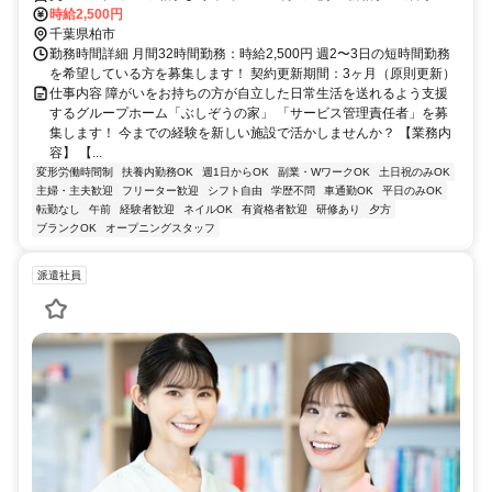
り車で10～15分
時給2,500円
千葉県柏市
勤務時間詳細 月間32時間勤務：時給2,500円 週2〜3日の短時間勤務
を希望している方を募集します！ 契約更新期間：3ヶ月（原則更新）
仕事内容 障がいをお持ちの方が自立した日常生活を送れるよう支援
するグループホーム「ぶしぞうの家」 「サービス管理責任者」を募
集します！ 今までの経験を新しい施設で活かしませんか？ 【業務内
容】 【...
変形労働時間制
扶養内勤務OK
週1日からOK
副業・WワークOK
土日祝のみOK
主婦・主夫歓迎
フリーター歓迎
シフト自由
学歴不問
車通勤OK
平日のみOK
転勤なし
午前
経験者歓迎
ネイルOK
有資格者歓迎
研修あり
夕方
ブランクOK
オープニングスタッフ
派遣社員