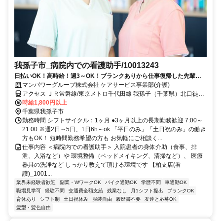
我孫子市_病院内での看護助手/10013243
日払いOK！高時給！週3～OK！ブランクありから仕事復帰した先輩や
ミドル世代も多数活躍中♪
マンパワーグループ株式会社 ケアサービス事業部(介護)
アクセス ＪＲ常磐線/東京メトロ千代田線 我孫子（千葉県）北口徒歩
約2分、ＪＲ成田線 我孫子（千葉県）北口徒歩約2分、ＪＲ常磐線/東
時給1,800円以上
京メトロ千代田線 北柏北口徒歩約33分 車・バイク通勤OK（派遣先に
千葉県我孫子市
よる）
勤務時間 シフトサイクル：1ヶ月 ●3ヶ月以上の長期勤務歓迎 7:00～
21:00 ※週2日～5日、1日6h～ok 「平日のみ」「土日祝のみ」の働き
方もOK！ 短時間勤務希望の方も お気軽にご相談く...
仕事内容 ＜病院内での看護助手＞ 入院患者の身体介助（食事、排
泄、入浴など）や 環境整備（ベッドメイキング、清掃など）、 医療
器具の洗浄など しっかり教えて頂ける環境です 【柏支店(看
護)_1001...
業界未経験者歓迎
副業・WワークOK
バイク通勤OK
学歴不問
車通勤OK
職場見学可
経験不問
交通費全額支給
残業なし
月1シフト提出
ブランクOK
育休あり
シフト制
土日祝休み
服装自由
履歴書不要
友達と応募OK
髪型・髪色自由