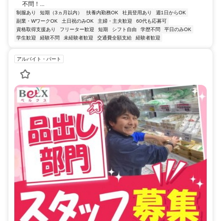
不問！...
制服あり
短期（3ヵ月以内）
扶養内勤務OK
社員登用あり
週1日からOK
副業・WワークOK
土日祝のみOK
主婦・主夫歓迎
60代も応募可
資格取得支援あり
フリーター歓迎
短期
シフト自由
学歴不問
平日のみOK
学生歓迎
経験不問
未経験者歓迎
交通費全額支給
経験者歓迎
アルバイト・パート