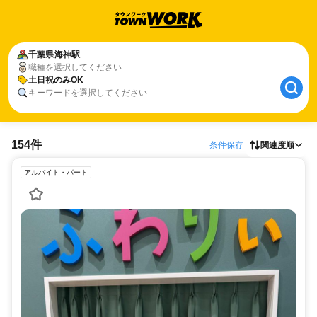
千葉県
海神駅
職種を選択してください
土日祝のみOK
キーワードを選択してください
154件
条件保存
関連度順
アルバイト・パート