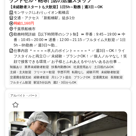
ランドセル・鞄専門店の店舗スタッフ
【未経験者スタートも大歓迎】1日5h～勤務｜週3日～OK
モンサック/ふわりぃイオン船橋店
交通・アクセス 「新船橋駅」徒歩1分
時給1,160円
千葉県船橋市
勤務時間詳細 【以下時間帯のシフト制】 ⏩ 早番：9:45～19:00 ⏩ 中
番：10:45～20:00 ⏩ 遅番：12:00～21:15 ✅フルタイム大歓迎 ✅ 1日
5h～8h勤務 ✅ 週3日〜勤...
仕事内容 ＊＝＝＝＝求人のポイント＝＝＝＝＊ ✅ 週3日～OK！ライ
フスタイルと両立◎ ✅ 未経験・ブランクOK！ ✅ 個人ノルマなし！笑
顔で接客できる環境 ✅ お子様とふれあえるやりがいあるお仕事 ...
制服あり
業界未経験者歓迎
扶養内勤務OK
社員登用あり
土日祝のみOK
主婦・主夫歓迎
フリーター歓迎
学歴不問
転勤なし
経験不問
未経験者歓迎
交通費全額支給
経験者歓迎
月1シフト提出
ブランクOK
交通費支給
長期歓迎
フルタイム歓迎
駅近5分以内
週2・3日からOK
アルバイト・パート