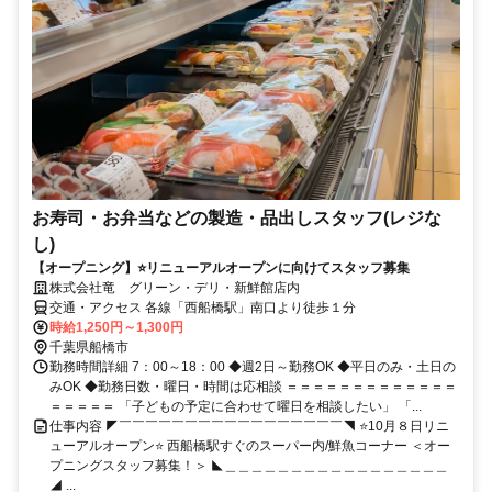
お寿司・お弁当などの製造・品出しスタッフ(レジな
し)
【オープニング】⭐リニューアルオープンに向けてスタッフ募集
株式会社竜 グリーン・デリ・新鮮館店内
交通・アクセス 各線「西船橋駅」南口より徒歩１分
時給1,250円～1,300円
千葉県船橋市
勤務時間詳細 7：00～18：00 ◆週2日～勤務OK ◆平日のみ・土日の
みOK ◆勤務日数・曜日・時間は応相談 ＝＝＝＝＝＝＝＝＝＝＝＝＝
＝＝＝＝＝ 「子どもの予定に合わせて曜日を相談したい」 「...
仕事内容 ◤￣￣￣￣￣￣￣￣￣￣￣￣￣￣￣￣￣◥ ⭐10月８日リニ
ューアルオープン⭐ 西船橋駅すぐのスーパー内/鮮魚コーナー ＜オー
プニングスタッフ募集！＞ ◣＿＿＿＿＿＿＿＿＿＿＿＿＿＿＿＿＿
◢ ...