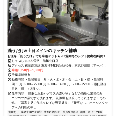
洗うだけ&土日メインのキッチン補助
お皿を「洗うだけ」でも時給ゲット★＜2週間毎のシフト提出/短時間3h
～/週2日～＞
しゃぶしゃぶ木曽路 船橋北口店
アクセス 東葉高速線 東海神T4口徒歩約5分、東武野田線〔アーバン
パークライン〕 船橋北口徒歩約6分、ＪＲ総武本線 船橋北口徒歩約6
時給1,250円～1,300円
分 船橋駅～徒歩6分
千葉県船橋市
勤務時間 ・勤務曜日：月・火・水・木・金・土・日・祝 ・勤務時
間： [1] 09:00～22:00 [2] 09:00～14:30 [3] 17:00～22:00 ・最低勤務
日数（週）：2日 シ...
仕事内容 「簡単なお皿やグラスの洗い物」などの簡単な業務のみ！
コツコツ作業ですぐ慣れます。 洗浄機も頑張ってくれますよ！その
他、「写真を見て作るキレイな野菜盛り」「接客なし、ホールスタッ
フへの料理の中...
制服あり
業界未経験者歓迎
扶養内勤務OK
社員登用あり
副業・WワークOK