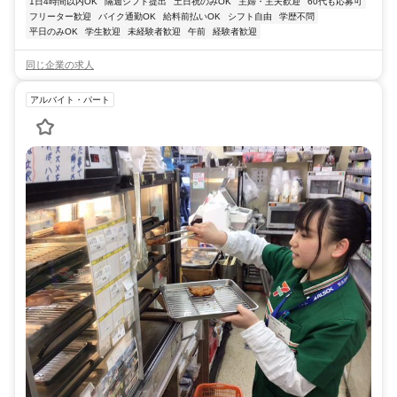
1日4時間以内OK
隔週シフト提出
土日祝のみOK
主婦・主夫歓迎
60代も応募可
フリーター歓迎
バイク通勤OK
給料前払いOK
シフト自由
学歴不問
平日のみOK
学生歓迎
未経験者歓迎
午前
経験者歓迎
同じ企業の求人
アルバイト・パート