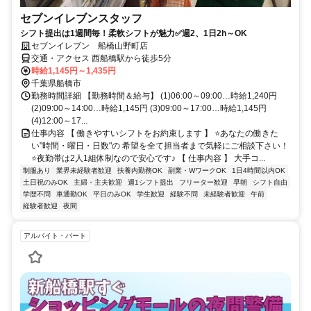
セブンイレブンスタッフ
シフト提出は1週間毎！柔軟シフトが魅力✅週2、1日2h～OK
セブンイレブン 船橋山野町店
交通・アクセス 西船橋駅から徒歩5分
時給1,145円～1,435円
千葉県船橋市
勤務時間詳細 【勤務時間＆給与】 (1)06:00～09:00…時給1,240円
(2)09:00～14:00…時給1,145円 (3)09:00～17:00…時給1,145円
(4)12:00～17...
仕事内容 【 働きやすいシフトをお約束します 】 ⭐あなたの働きた
い"時間・曜日・日数"の 希望を全て担当者まで気軽にご相談下さい！
⭐夜勤帯は2人1組体制なので安心です♪ 【 仕事内容 】 大手コ...
制服あり
業界未経験者歓迎
扶養内勤務OK
副業・WワークOK
1日4時間以内OK
土日祝のみOK
主婦・主夫歓迎
週1シフト提出
フリーター歓迎
早朝
シフト自由
学歴不問
車通勤OK
平日のみOK
学生歓迎
経験不問
未経験者歓迎
午前
経験者歓迎
夜間
アルバイト・パート