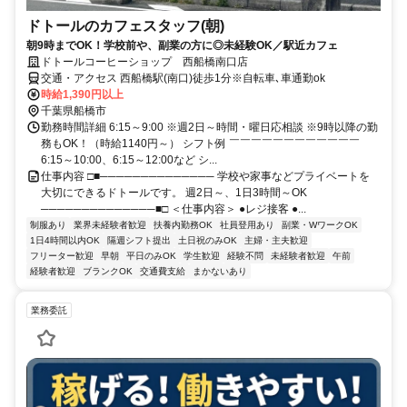
ドトールのカフェスタッフ(朝)
朝9時までOK！学校前や、副業の方に◎未経験OK／駅近カフェ
ドトールコーヒーショップ 西船橋南口店
交通・アクセス 西船橋駅(南口)徒歩1分※自転車､車通勤ok
時給1,390円以上
千葉県船橋市
勤務時間詳細 6:15～9:00 ※週2日～時間・曜日応相談 ※9時以降の勤
務もOK！（時給1140円～） シフト例 ￣￣￣￣￣￣￣￣￣￣￣￣
6:15～10:00、6:15～12:00など シ...
仕事内容 □■────────────── 学校や家事などプライベートを
大切にできるドトールです。 週2日～、1日3時間～OK
──────────────■□ ＜仕事内容＞ ●レジ接客 ●...
制服あり
業界未経験者歓迎
扶養内勤務OK
社員登用あり
副業・WワークOK
1日4時間以内OK
隔週シフト提出
土日祝のみOK
主婦・主夫歓迎
フリーター歓迎
早朝
平日のみOK
学生歓迎
経験不問
未経験者歓迎
午前
経験者歓迎
ブランクOK
交通費支給
まかないあり
業務委託