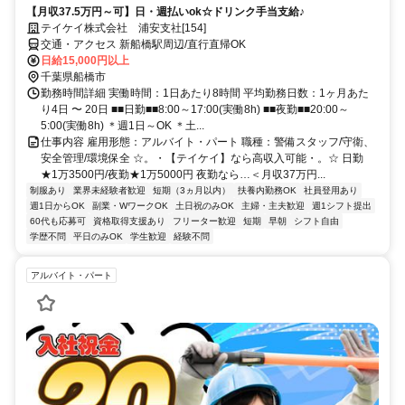
【月収37.5万円～可】日・週払いok☆ドリンク手当支給♪
テイケイ株式会社 浦安支社[154]
交通・アクセス 新船橋駅周辺/直行直帰OK
日給15,000円以上
千葉県船橋市
勤務時間詳細 実働時間：1日あたり8時間 平均勤務日数：1ヶ月あた
り4日 〜 20日 ■■日勤■■8:00～17:00(実働8h) ■■夜勤■■20:00～
5:00(実働8h) ＊週1日～OK ＊土...
仕事内容 雇用形態：アルバイト・パート 職種：警備スタッフ/守衛、
安全管理/環境保全 ☆。・【テイケイ】なら高収入可能・。☆ 日勤
★1万3500円/夜勤★1万5000円 夜勤なら…＜月収37万円...
制服あり
業界未経験者歓迎
短期（3ヵ月以内）
扶養内勤務OK
社員登用あり
週1日からOK
副業・WワークOK
土日祝のみOK
主婦・主夫歓迎
週1シフト提出
60代も応募可
資格取得支援あり
フリーター歓迎
短期
早朝
シフト自由
学歴不問
平日のみOK
学生歓迎
経験不問
アルバイト・パート