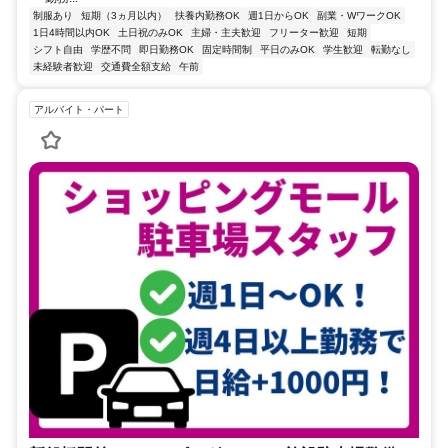
制服あり
短期（3ヵ月以内）
扶養内勤務OK
週1日からOK
副業・WワークOK
1日4時間以内OK
土日祝のみOK
主婦・主夫歓迎
フリーター歓迎
短期
シフト自由
学歴不問
即日勤務OK
固定時間制
平日のみOK
学生歓迎
転勤なし
未経験者歓迎
交通費全額支給
午前
アルバイト・パート