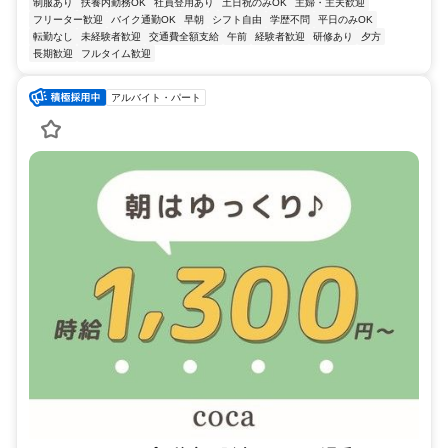
制服あり
扶養内勤務OK
社員登用あり
土日祝のみOK
主婦・主夫歓迎
フリーター歓迎
バイク通勤OK
早朝
シフト自由
学歴不問
平日のみOK
転勤なし
未経験者歓迎
交通費全額支給
午前
経験者歓迎
研修あり
夕方
長期歓迎
フルタイム歓迎
アルバイト・パート