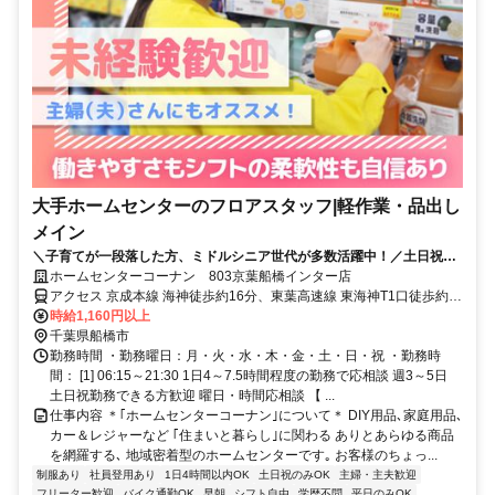
大手ホームセンターのフロアスタッフ|軽作業・品出し
メイン
＼子育てが一段落した方、ミドルシニア世代が多数活躍中！／土日祝は
時給UPで効率よく稼げます◎超おトクな社割＆年2回のプチボーナスあ
ホームセンターコーナン 803京葉船橋インター店
り！
アクセス 京成本線 海神徒歩約16分、東葉高速線 東海神T1口徒歩約
15分、京成本線 京成船橋西口徒歩約17分
時給1,160円以上
千葉県船橋市
勤務時間 ・勤務曜日：月・火・水・木・金・土・日・祝 ・勤務時
間： [1] 06:15～21:30 1日4～7.5時間程度の勤務で応相談 週3～5日
土日祝勤務できる方歓迎 曜日・時間応相談 【 ...
仕事内容 ＊｢ホームセンターコーナン｣について＊ DIY用品､家庭用品､
カー＆レジャーなど ｢住まいと暮らし｣に関わる ありとあらゆる商品
を網羅する､ 地域密着型のホームセンターです｡ お客様のちょっ...
制服あり
社員登用あり
1日4時間以内OK
土日祝のみOK
主婦・主夫歓迎
フリーター歓迎
バイク通勤OK
早朝
シフト自由
学歴不問
平日のみOK