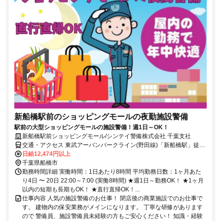
新船橋駅前のショッピングモールの夜勤施設警備
駅前の大型ショッピングモールの施設警備！週1日～OK！
新船橋駅前ショッピングモール/シンテイ警備株式会社 千葉支社
交通・アクセス 東武アーバンパークライン(野田線)「新船橋駅」徒歩
1分、東葉高速鉄道「東海神駅」徒歩7分
日給12,474円以上
千葉県船橋市
勤務時間詳細 実働時間：1日あたり8時間 平均勤務日数：1ヶ月あた
り4日 〜 20日 22:00～7:00 (実働8時間) ★週1日～勤務OK！ ★1ヶ月
以内の短期も長期もOK！ ★直行直帰OK！...
仕事内容 人気の施設警備のお仕事！ 閉店後の商業施設でのお仕事で
す。 建物内の保安業務がメインになります。 丁寧な研修があります
ので 警備員、施設警備員未経験の方もご安心ください！ 知識・経験