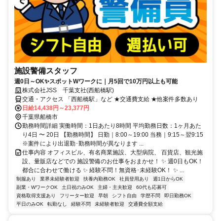
施設警備スタッフ
週0日～OK✨スポットWワークに｜月5回で10万円以上も可能
株式会社JSS 千葉支社(西船橋駅)
交通・アクセス 「西船橋駅」など ★交通費支給 ★他案件多数あり
日給14,438円～23,377円
千葉県船橋市
勤務時間詳細 実働時間：1日あたり8時間 平均勤務日数：1ヶ月あた
り4日 〜 20日 【勤務時間】 日勤｜8:00～19:00 当務｜9:15～翌9:15
※案件により出退勤･勤務時間が異なります ...
仕事内容 オフィスビル、有名商業施設、大型病院、 百貨店、観光施
設、量販店などでの 施設警備のお仕事をおまかせ！ ✨ 週0日もOK！
都合に合わせて働ける ✨ 経験不問！無資格･未経験OK！ ✨ ...
制服あり
業界未経験者歓迎
扶養内勤務OK
社員登用あり
週1日からOK
副業・WワークOK
土日祝のみOK
主婦・主夫歓迎
60代も応募可
資格取得支援あり
フリーター歓迎
早朝
シフト自由
学歴不問
即日勤務OK
平日のみOK
転勤なし
経験不問
未経験者歓迎
交通費全額支給