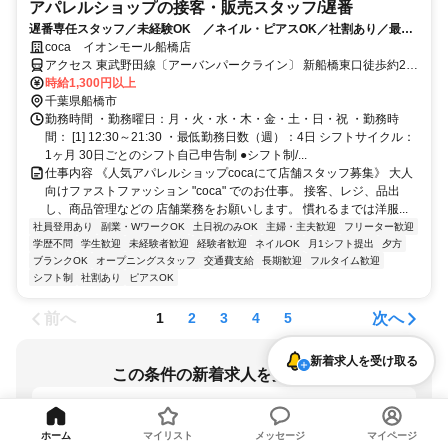
アパレルショップの接客・販売スタッフ/遅番
遅番専任スタッフ／未経験OK ／ネイル・ピアスOK／社割あり／最新
の商品を着用して勤務可能
coca イオンモール船橋店
アクセス 東武野田線〔アーバンパークライン〕 新船橋東口徒歩約2
分、東葉高速線 東海神T4口徒歩約8分、京成本線 海神徒歩約12分 東
時給1,300円以上
武アーバンパークライン「新船橋駅」徒歩3分
千葉県船橋市
勤務時間 ・勤務曜日：月・火・水・木・金・土・日・祝 ・勤務時
間： [1] 12:30～21:30 ・最低勤務日数（週）：4日 シフトサイクル：
1ヶ月 30日ごとのシフト自己申告制 ●シフト制/...
仕事内容 《人気アパレルショップcocaにて店舗スタッフ募集》 大人
向けファストファッション "coca" でのお仕事。 接客、レジ、品出
し、商品管理などの 店舗業務をお願いします。 慣れるまでは洋服...
社員登用あり
副業・WワークOK
土日祝のみOK
主婦・主夫歓迎
フリーター歓迎
学歴不問
学生歓迎
未経験者歓迎
経験者歓迎
ネイルOK
月1シフト提出
夕方
ブランクOK
オープニングスタッフ
交通費支給
長期歓迎
フルタイム歓迎
シフト制
社割あり
ピアスOK
前へ
次へ
1
2
3
4
5
新着求人を受け取る
この条件の新着求人を受け取る
千葉県 / 海神駅
土日祝のみOK
ホーム
マイリスト
メッセージ
マイページ