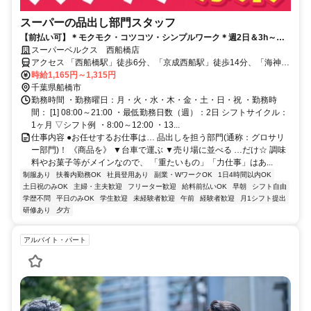
スーパーの品出し部門スタッフ
【前払い可】＊モクモク・コツコツ・シンプルワーク＊週2日＆3h～シ
フト相談OK！扶養内でも働けます♪
スーパーベルクス 西船橋店
アクセス 「西船橋駅」徒歩6分、「京成西船駅」徒歩14分、「海神
駅」徒歩19分★自転車通勤OK
時給1,165円～1,315円
千葉県船橋市
勤務時間 ・勤務曜日：月・火・水・木・金・土・日・祝 ・勤務時
間： [1] 08:00～21:00 ・最低勤務日数（週）：2日 シフトサイクル：
1ヶ月 ▽シフト例 ・8:00～12:00 ・13...
仕事内容 ●お任せするお仕事は… 品出しを担う部門(通称：グロサリ
ー部門)！ 《商品を》 ▼台車で運ぶ ▼売り場に並べる …だけ☆ 調味
料やお菓子等がメインなので、 「重たいもの」「力仕事」はあ...
制服あり
扶養内勤務OK
社員登用あり
副業・WワークOK
1日4時間以内OK
土日祝のみOK
主婦・主夫歓迎
フリーター歓迎
給料前払いOK
早朝
シフト自由
学歴不問
平日のみOK
学生歓迎
未経験者歓迎
午前
経験者歓迎
月1シフト提出
研修あり
夕方
アルバイト・パート