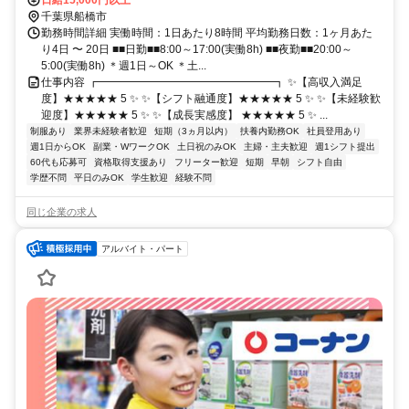
千葉県船橋市
勤務時間詳細 実働時間：1日あたり8時間 平均勤務日数：1ヶ月あた
り4日 〜 20日 ■■日勤■■8:00～17:00(実働8h) ■■夜勤■■20:00～
5:00(実働8h) ＊週1日～OK ＊土...
仕事内容 ┏━━━━━━━━━━━━━━━━┓ ✨【高収入満足
度】★★★★★ 5 ✨ ✨【シフト融通度】★★★★★ 5 ✨ ✨【未経験歓
迎度】★★★★★ 5 ✨ ✨【成長実感度】 ★★★★★ 5 ✨ ...
制服あり
業界未経験者歓迎
短期（3ヵ月以内）
扶養内勤務OK
社員登用あり
週1日からOK
副業・WワークOK
土日祝のみOK
主婦・主夫歓迎
週1シフト提出
60代も応募可
資格取得支援あり
フリーター歓迎
短期
早朝
シフト自由
学歴不問
平日のみOK
学生歓迎
経験不問
同じ企業の求人
アルバイト・パート