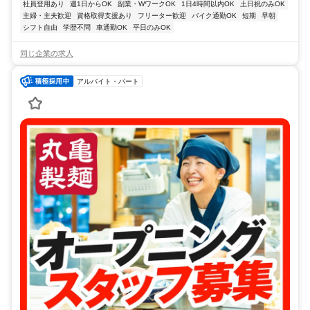
社員登用あり
週1日からOK
副業・WワークOK
1日4時間以内OK
土日祝のみOK
主婦・主夫歓迎
資格取得支援あり
フリーター歓迎
バイク通勤OK
短期
早朝
シフト自由
学歴不問
車通勤OK
平日のみOK
同じ企業の求人
アルバイト・パート