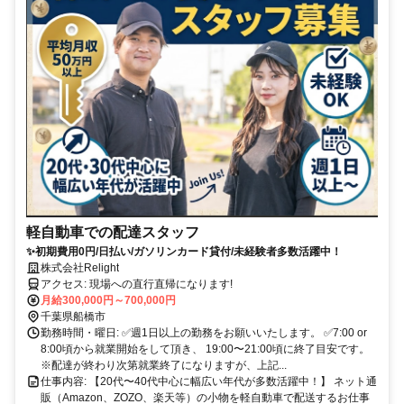
軽自動車での配達スタッフ
✨初期費用0円/日払い/ガソリンカード貸付/未経験者多数活躍中！
株式会社Relight
アクセス: 現場への直行直帰になります!
月給300,000円～700,000円
千葉県船橋市
勤務時間・曜日: ✅週1日以上の勤務をお願いいたします。 ✅7:00 or
8:00頃から就業開始をして頂き、 19:00〜21:00頃に終了目安です。
※配達が終わり次第就業終了になりますが、上記...
仕事内容: 【20代〜40代中心に幅広い年代が多数活躍中！】 ネット通
販（Amazon、ZOZO、楽天等）の小物を軽自動車で配送するお仕事