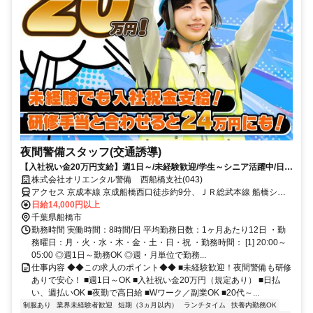
夜間警備スタッフ(交通誘導)
【入社祝い金20万円支給】週1日～/未経験歓迎/学生～シニア活躍中/日払
い・週払いOK/履歴書不要！
株式会社オリエンタル警備 西船橋支社(043)
アクセス 京成本線 京成船橋西口徒歩約9分、ＪＲ総武本線 船橋シャ
ポー口徒歩約6分、東葉高速線 東海神T4口徒歩約5分 (面接地/西船橋
日給14,000円以上
支社)千葉県船橋市葛飾町2-380-2 ヤマゲンビル2階
千葉県船橋市
勤務時間 実働時間：8時間/日 平均勤務日数：1ヶ月あたり12日 ・勤
務曜日：月・火・水・木・金・土・日・祝 ・勤務時間： [1] 20:00～
05:00 ◎週1日～勤務OK ◎週・月単位で勤務...
仕事内容 ◆◆この求人のポイント◆◆ ■未経験歓迎！夜間警備も研修
ありで安心！ ■週1日～OK ■入社祝い金20万円（規定あり） ■日払
い、週払いOK ■夜勤で高日給 ■Wワーク／副業OK ■20代～...
制服あり
業界未経験者歓迎
短期（3ヵ月以内）
ランチタイム
扶養内勤務OK