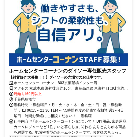
ホームセンターコーナンのダイソー専任販売スタッフ
【雑貨好き大募集！！】ダイソーの売場でのお仕事です。
ホームセンターコーナン 803京葉船橋インター店
アクセス 京成本線 海神徒歩約16分、東葉高速線 東海神T1口徒歩約
15分、京成本線 京成船橋西口徒歩約17分
時給1,160円以上
千葉県船橋市
勤務時間 ・勤務曜日：月・火・水・木・金・土・日・祝 ・勤務時
間： [1] 06:15～21:30 1日4～7.5時間程度の勤務で応相談 週3～4日
曜日・時間お気軽にご相談ください！！ 勤務曜...
仕事内容 ＊｢ホームセンターコーナン｣について＊ DIY用品､家庭用品､
カー＆レジャーなど ｢住まいと暮らし｣に関わる ありとあらゆる商品
を網羅する､ 地域密着型のホームセンターです｡ お客様のちょっ...