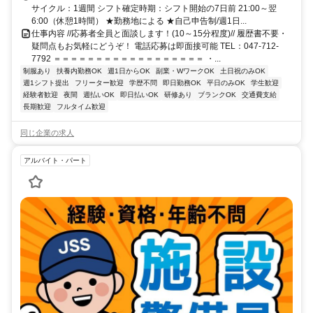
サイクル：1週間 シフト確定時期：シフト開始の7日前 21:00～翌
6:00（休憩1時間） ★勤務地による ★自己申告制/週1日...
仕事内容 //応募者全員と面談します！(10～15分程度)// 履歴書不要・
疑問点もお気軽にどうぞ！ 電話応募は即面接可能 TEL：047-712-
7792 ＝＝＝＝＝＝＝＝＝＝＝＝＝＝＝＝＝＝ ・...
制服あり
扶養内勤務OK
週1日からOK
副業・WワークOK
土日祝のみOK
週1シフト提出
フリーター歓迎
学歴不問
即日勤務OK
平日のみOK
学生歓迎
経験者歓迎
夜間
週払いOK
即日払いOK
研修あり
ブランクOK
交通費支給
長期歓迎
フルタイム歓迎
同じ企業の求人
アルバイト・パート