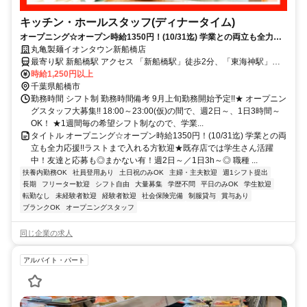
キッチン・ホールスタッフ(ディナータイム)
オープニング☆オープン時給1350円！(10/31迄) 学業との両立も全力応
援!!ラストまで入れる方歓迎★既存店では学生さん活躍中！友達と応募
丸亀製麺イオンタウン新船橋店
も◎まかない有！週2日～／1日3h～◎
最寄り駅 新船橋駅 アクセス 「新船橋駅」徒歩2分、「東海神駅」徒
歩9分 ★駅チカで通勤楽々！ ★自転車通勤も可！（駐輪場料金は自己
時給1,250円以上
負担、店にある場合は利用可）
千葉県船橋市
勤務時間 シフト制 勤務時間備考 9月上旬勤務開始予定!!★ オープニン
グスタッフ大募集!! 18:00～23:00(仮)の間で、週2日～、1日3時間～
OK！ ★1週間毎の希望シフト制なので、学業...
タイトル オープニング☆オープン時給1350円！(10/31迄) 学業との両
立も全力応援!!ラストまで入れる方歓迎★既存店では学生さん活躍
中！友達と応募も◎まかない有！週2日～／1日3h～◎ 職種 ...
扶養内勤務OK
社員登用あり
土日祝のみOK
主婦・主夫歓迎
週1シフト提出
長期
フリーター歓迎
シフト自由
大量募集
学歴不問
平日のみOK
学生歓迎
転勤なし
未経験者歓迎
経験者歓迎
社会保険完備
制服貸与
賞与あり
ブランクOK
オープニングスタッフ
同じ企業の求人
アルバイト・パート