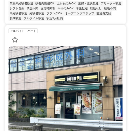
業界未経験者歓迎
扶養内勤務OK
土日祝のみOK
主婦・主夫歓迎
フリーター歓迎
シフト自由
学歴不問
固定時間制
平日のみOK
学生歓迎
転勤なし
経験不問
未経験者歓迎
経験者歓迎
ブランクOK
オープニングスタッフ
交通費支給
長期歓迎
フルタイム歓迎
駅近5分以内
アルバイト・パート