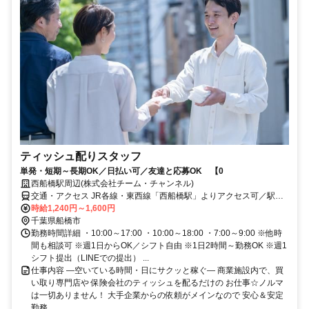
ティッシュ配りスタッフ
単発・短期～長期OK／日払い可／友達と応募OK 【0
西船橋駅周辺(株式会社チーム・チャンネル)
交通・アクセス JR各線・東西線「西船橋駅」よりアクセス可／駅近5
分以内 ※直行直帰OK
時給1,240円～1,600円
千葉県船橋市
勤務時間詳細 ・10:00～17:00 ・10:00～18:00 ・7:00～9:00 ※他時
間も相談可 ※週1日からOK／シフト自由 ※1日2時間～勤務OK ※週1
シフト提出（LINEでの提出） ...
仕事内容 ―空いている時間・日にサクッと稼ぐ― 商業施設内で、買
い取り専門店や 保険会社のティッシュを配るだけの お仕事☆ノルマ
は一切ありません！ 大手企業からの依頼がメインなので 安心＆安定
勤務...