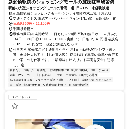
新船橋駅前のショッピングモールの施設駐車場警備
駅前の大型ショッピングモールの警備！週1日～OK！未経験歓迎
新船橋駅前ショッピングモール/シンテイ警備株式会社 千葉支社
交通・アクセス 東武アーバンパークライン(野田線)「新船橋駅」徒歩
1分、東葉高速鉄道「東海神駅」徒歩7分
日給9,600円～11,100円
千葉県船橋市
勤務時間詳細 実働時間：1日あたり8時間 平均勤務日数：1ヶ月あた
り4日 〜 20日 ◎8：00～18：00（実働9h） 日給12,141円 固定残業
代1h：1641円含む、超過分別途支給 ◎10：...
仕事内容 船橋駅スグ！通勤ラクラク 週1日～勤務OK◎ シフト選択
可！未経験大歓迎！ 【お仕事内容】 商業施設で車両の誘導や歩行者
のご案内のお仕事です。 ・駐車場に出入りする車両を安全に誘導
し、 適...
制服あり
短期（3ヵ月以内）
扶養内勤務OK
社員登用あり
週1日からOK
副業・WワークOK
土日祝のみOK
主婦・主夫歓迎
60代も応募可
資格取得支援あり
フリーター歓迎
短期
シフト自由
学歴不問
平日のみOK
学生歓迎
未経験者歓迎
交通費全額支給
午前
経験者歓迎
アルバイト・パート