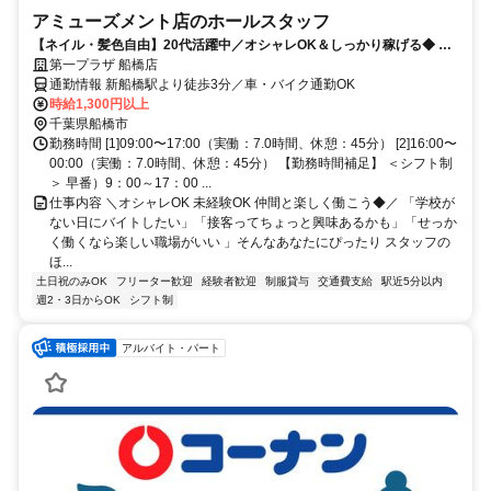
アミューズメント店のホールスタッフ
【ネイル・髪色自由】20代活躍中／オシャレOK＆しっかり稼げる◆ 仲
間と楽しく働ける◆未経験歓迎／シフト柔軟◎バイトも学校も遊びも全
第一プラザ 船橋店
部大事にできちゃう
通勤情報 新船橋駅より徒歩3分／車・バイク通勤OK
時給1,300円以上
千葉県船橋市
勤務時間 [1]09:00〜17:00（実働：7.0時間、休憩：45分） [2]16:00〜
00:00（実働：7.0時間、休憩：45分） 【勤務時間補足】 ＜シフト制
＞ 早番）9：00～17：00 ...
仕事内容 ＼オシャレOK 未経験OK 仲間と楽しく働こう◆／ 「学校が
ない日にバイトしたい」「接客ってちょっと興味あるかも」「せっか
く働くなら楽しい職場がいい 」そんなあなたにぴったり スタッフの
ほ...
土日祝のみOK
フリーター歓迎
経験者歓迎
制服貸与
交通費支給
駅近5分以内
週2・3日からOK
シフト制
アルバイト・パート