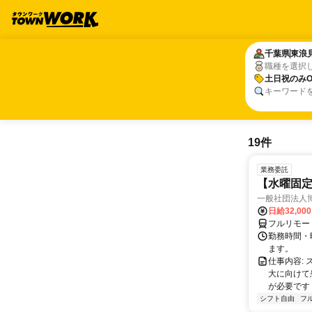
千葉県
千葉県
東浪
東浪
職種を選択
土日祝のみO
土日祝のみO
キーワード
19件
業務委託
【水曜固
一般社団法人
日給32,00
フルリモー
勤務時間・曜
ます。
仕事内容:
大に向けて
が必要です！
シフト自由
フ