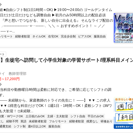
ト
 ■自由シフト制(1日1時間～OK) ▶19:00〜24:00の ゴールデンタイム
平日だけ/土日だけなども調整自由 ▶初月のみ50時間以上の配信必須
／ 『声と想いでつながる、 新しい自分に出会える』 そんなライブ配信の
 ╭─────────･⭐･･───╮ ＼＼ ～ おすすめポイント！ ～ ／／
──ｖ─...
ルリモート
経験者歓迎
ネイルOK
在宅OK
完全歩合制
ピアスOK
服装自由
ート
】生徒宅へ訪問して小学生対象の学習サポート/理系科目メイン
ライ 教師管理部
円～17,200円
ト
担当科目や勤務曜日/時間は柔軟に対応でき、ご希望に応じてシフトの調
す。
【―― 未経験から、家庭教師のトライの先生に！ ――】 ▼▼ この求人
！ ▼▼ □得意な科目だけでOK！ □週1日・1時間～OK！柔軟シフト □Wワ
大歓迎！ □未経験...
副業・WワークOK
土日祝のみOK
主婦・主夫歓迎
シフト自由
平日のみOK
なし
経験不問
英語
未経験者歓迎
フルリモート
経験者歓迎
残業なし
研修あり
通費支給
シフト制
週4日以上OK
服装自由