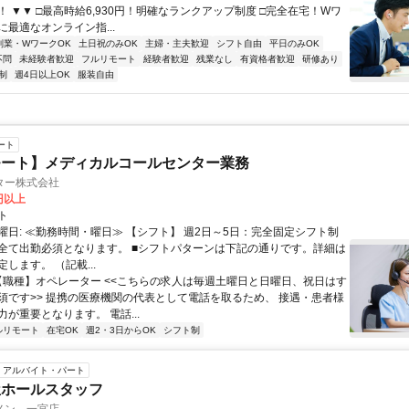
T！ ▼▼ □最高時給6,930円！明確なランクアップ制度 □完全在宅！Wワ
最適なオンライン指...
副業・WワークOK
土日祝のみOK
主婦・主夫歓迎
シフト自由
平日のみOK
不問
未経験者歓迎
フルリモート
経験者歓迎
残業なし
有資格者歓迎
研修あり
制
週4日以上OK
服装自由
ート
モート】メディカルコールセンター業務
ター株式会社
0円以上
ト
曜日: ≪勤務時間・曜日≫ 【シフト】 週2日～5日：完全固定シフト制
全て出勤必須となります。ㅤ ■シフトパターンは下記の通りです。詳細は
します。 （記載...
 【職種】オペレーター <<こちらの求人は毎週土曜日と日曜日、祝日はす
須です>> 提携の医療機関の代表として電話を取るため、 接遇・患者様
が重要となります。 電話...
ルリモート
在宅OK
週2・3日からOK
シフト制
アルバイト・パート
屋ホールスタッフ