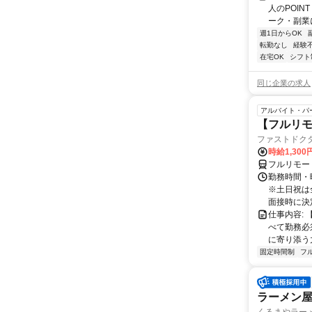
人のPOIN
ーク・副業に
週1日からOK
転勤なし
経験
在宅OK
シフト
同じ企業の求人
アルバイト・パ
【フルリ
ファストドク
時給1,30
フルリモー
勤務時間・
※土日祝は
面接時に決定
仕事内容:
べて勤務必
に寄り添う力
固定時間制
フ
ラーメン