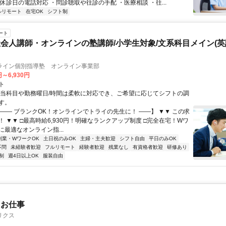
休診日の電話対応 ・問診聴取や往診の手配 ・医療相談 ・往...
ルリモート
在宅OK
シフト制
ート
会人講師・オンラインの塾講師/小学生対象/文系科目メイン(
ライン個別指導塾 オンライン事業部
円～6,930円
ト
担当科目や勤務曜日/時間は柔軟に対応でき、ご希望に応じてシフトの調
す。
【―― ブランクOK！オンラインでトライの先生に！ ――】 ▼▼ この求
T！ ▼▼ □最高時給6,930円！明確なランクアップ制度 □完全在宅！Wワ
最適なオンライン指...
副業・WワークOK
土日祝のみOK
主婦・主夫歓迎
シフト自由
平日のみOK
不問
未経験者歓迎
フルリモート
経験者歓迎
残業なし
有資格者歓迎
研修あり
制
週4日以上OK
服装自由
たお仕事
リクス