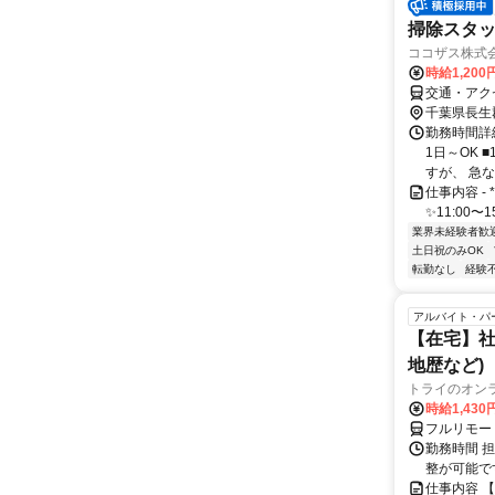
掃除スタ
ココザス株式
時給1,20
交通・アク
千葉県長生
勤務時間詳細
1日～OK 
すが、 急なご
仕事内容 - * -
✨11:00〜
業界未経験者歓
土日祝のみOK
転勤なし
経験
アルバイト・パ
【在宅】社
地歴など)
トライのオン
時給1,430
フルリモー
勤務時間 
整が可能で
仕事内容 