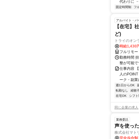
代わりに ・
固定時間制
フ
アルバイト・パ
【在宅】社
ど)
トライのオン
時給1,430
フルリモー
勤務時間 
整が可能で
仕事内容 
人のPOIN
ーク・副業に
週1日からOK
転勤なし
経験
在宅OK
シフト
同じ企業の求人
業務委託
声を使っ
株式会社マト
完全歩合制