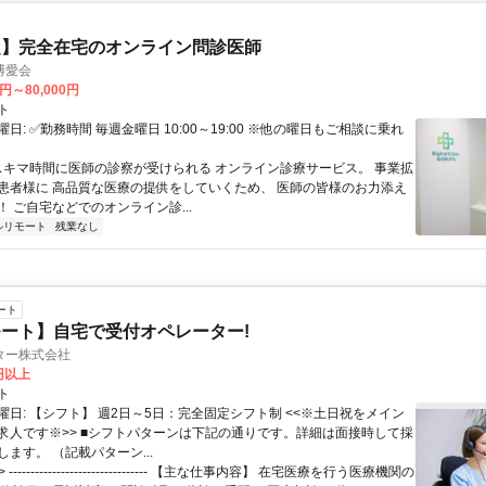
定】完全在宅のオンライン問診医師
博愛会
0円～80,000円
ト
日: ✅勤務時間 毎週金曜日 10:00～19:00 ※他の曜日もご相談に乗れ
 スキマ時間に医師の診察が受けられる オンライン診療サービス。 事業拡
患者様に 高品質な医療の提供をしていくため、 医師の皆様のお力添え
 ご自宅などでのオンライン診...
ルリモート
残業なし
ート
ート】自宅で受付オペレーター!
ター株式会社
0円以上
ト
曜日: 【シフト】 週2日～5日：完全固定シフト制 <<※土日祝をメイン
求人です※>> ■シフトパターンは下記の通りです。詳細は面接時して採
ます。 （記載パターン...
 -------------------------------- 【主な仕事内容】 在宅医療を行う医療機関の