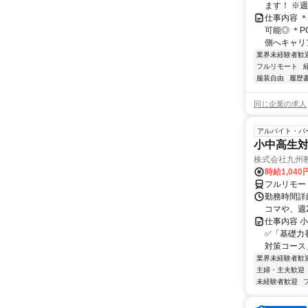
ます！ ※週
仕事内容 
可能◎ ＊
側へキャリア
業界未経験者歓
フルリモート
服装自由
履歴
同じ企業の求人
アルバイト・パ
小中高生
株式会社九州
時給1,040
フルリモー
勤務時間詳細
コマや、週
仕事内容 
✅「基礎力
対策コース
業界未経験者歓
主婦・主夫歓迎
未経験者歓迎