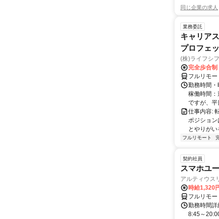
同じ企業の求人
業務委託
キャリアス
プロフェッ
(株)ライフシ
完全歩合制
フルリモー
勤務時間・曜
稼働時間：
ですが、平日
仕事内容:
ポジション
とやりがい
フルリモート
契約社員
スマホユー
アルティウス
時給1,320
フルリモー
勤務時間詳
8:45～2