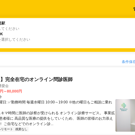
見駅
見駅
してください
K
K
を選択してください
条件保
定】完全在宅のオンライン問診医師
博愛会
0円～80,000円
ト
日: ✅勤務時間 毎週水曜日 10:00～19:00 ※他の曜日もご相談に乗れ
 スキマ時間に医師の診察が受けられる オンライン診療サービス。 事業拡
患者様に 高品質な医療の提供をしていくため、 医師の皆様のお力添え
 ご自宅などでのオンライン診...
ルリモート
残業なし