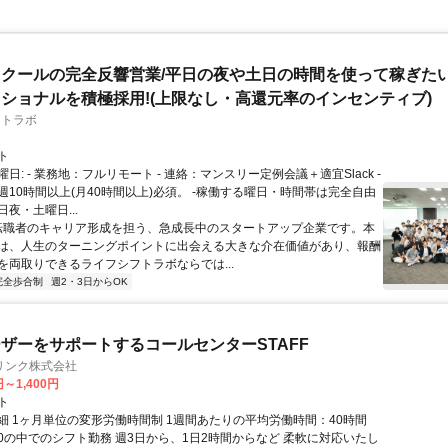
クールの完全反響営業/平日の夜や土日の時間を使って稼ぎた
ショナルを積極採用!(上限なし・高還元率のインセンティブ)
フトラボ
ト
日: - 業務地：フルリモート - 連絡：マンスリー定例会議＋適宜Slack -
週10時間以上(月40時間以上)必須。 -稼働する曜日・時間帯は完全自由
夜・土曜日...
 転職者のキャリア形成を担う、急成長中のスタートアップ企業です。本
は、人生のターニングポイントに出会える大きな介在価値があり、報酬
を両取りできるライフシフトラボならでは...
完全歩合制
週2・3日からOK
ザーをサポートするコールセンターSTAFF
リンク株式会社
円～1,400円
ト
細 1ヶ月単位の変形労働時間制 1週間あたりの平均労働時間：40時間
0:00の中でのシフト勤務 週3日から、1日2時間からなど 柔軟に対応いたし