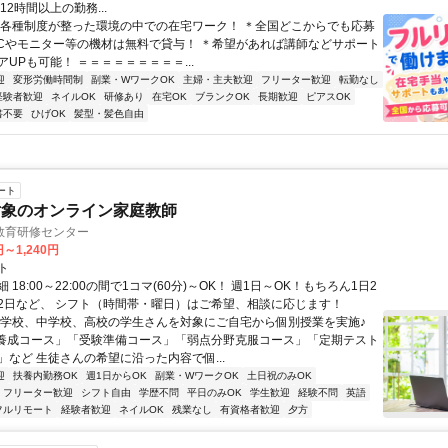
12時間以上の勤務...
＊各種制度が整った環境の中での在宅ワーク！ ＊全国どこからでも応募
PCやモニター等の機材は無料で貸与！ ＊希望があれば講師などサポート
UPも可能！ ＝＝＝＝＝＝＝＝＝...
迎
変形労働時間制
副業・WワークOK
主婦・主夫歓迎
フリーター歓迎
転勤なし
経験者歓迎
ネイルOK
研修あり
在宅OK
ブランクOK
長期歓迎
ピアスOK
書不要
ひげOK
髪型・髪色自由
ート
対象のオンライン家庭教師
教育研修センター
円～1,240円
ト
 18:00～22:00の間で1コマ(60分)～OK！ 週1日～OK！もちろん1日2
2日など、 シフト（時間帯・曜日）はご希望、相談に応じます！
小学校、中学校、高校の学生さんを対象にご自宅から個別授業を実施♪
養成コース」「受験準備コース」「弱点分野克服コース」「定期テスト
」など 生徒さんの希望に沿った内容で個...
迎
扶養内勤務OK
週1日からOK
副業・WワークOK
土日祝のみOK
フリーター歓迎
シフト自由
学歴不問
平日のみOK
学生歓迎
経験不問
英語
フルリモート
経験者歓迎
ネイルOK
残業なし
有資格者歓迎
夕方