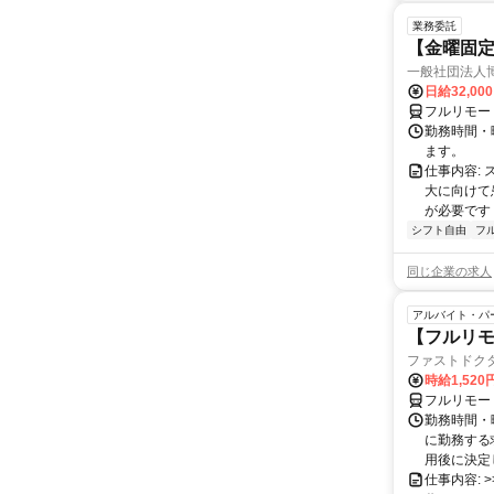
業務委託
【金曜固
一般社団法人
日給32,00
フルリモー
勤務時間・曜
ます。
仕事内容:
大に向けて
が必要です！
シフト自由
フ
同じ企業の求人
アルバイト・パ
【フルリモ
ファストドク
時給1,52
フルリモー
勤務時間・
に勤務する
用後に決定し
仕事内容: >>