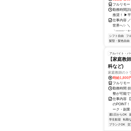
フルリモー
勤務時間詳細
推奨！ ▶
仕事内容 
世界へ✨ ＼
╰───･･⭐･
シフト自由
フ
髪型・髪色自由
アルバイト・パ
【家庭教師
科など)
家庭教師のト
時給1,800
フルリモー
勤務時間 
整が可能で
仕事内容 
のPOINT
ーク・副業も
週1日からOK
学生歓迎
転勤
ブランクOK
交