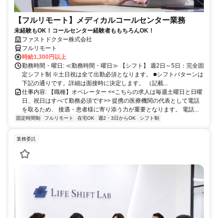
【フルリモート】メディカルコールセンター業務
未経験もOK！コールセンター経験者ももちろんOK！
ファストドクター株式会社
フルリモート
時給1,300円以上
勤務時間・曜日: ≪勤務時間・曜日≫ 【シフト】 週2日～5日：完全固
定シフト制 ※土日祝は全て出勤必須となります。ㅤ ■シフトパターンは
下記の通りです。詳細は面接時に決定します。 （記載...
仕事内容: 【職種】オペレーター <<こちらの求人は毎週土曜日と日曜
日、祝日はすべて勤務必須です>> 提携の医療機関の代表として電話
を取るため、 接遇・患者様に寄り添う力が重要となります。 電話...
固定時間制
フルリモート
在宅OK
週2・3日からOK
シフト制
業務委託