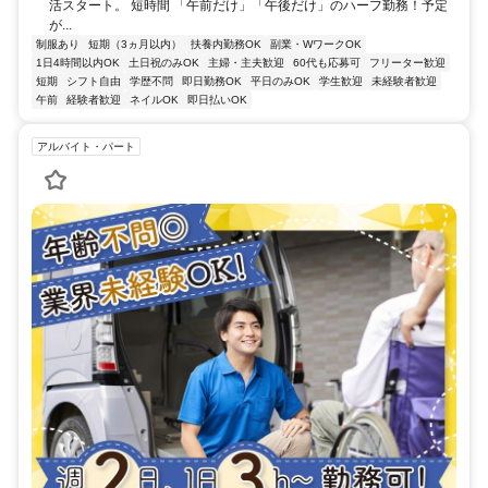
活スタート。 短時間 「午前だけ」「午後だけ」のハーフ勤務！予定
が...
制服あり
短期（3ヵ月以内）
扶養内勤務OK
副業・WワークOK
1日4時間以内OK
土日祝のみOK
主婦・主夫歓迎
60代も応募可
フリーター歓迎
短期
シフト自由
学歴不問
即日勤務OK
平日のみOK
学生歓迎
未経験者歓迎
午前
経験者歓迎
ネイルOK
即日払いOK
アルバイト・パート