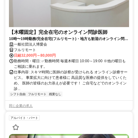
【木曜固定】完全在宅のオンライン問診医師
10時〜19時勤務/完全在宅(フルリモート)・地方も歓迎のオンライン問診
業務
一般社団法人博愛会
フルリモート
日給32,000円～80,000円
勤務時間・曜日: ✅勤務時間 毎週木曜日 10:00～19:00 ※他の曜日も
ご相談に乗れます。
仕事内容: スキマ時間に医師の診察が受けられる オンライン診療サー
ビス。 事業拡大に向けて患者様に 高品質な医療の提供をしていくた
め、 医師の皆様のお力添えが必要です！ ご自宅などでのオンライン
診...
シフト自由
フルリモート
残業なし
同じ企業の求人
アルバイト・パート