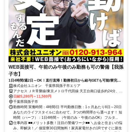
WEB面接可、午前のみ午後のみ勤務も可の警備【我孫
子市】
1日4時間/週2日～OK！直行直帰！勤務初日から給与GETも可能/寮完備
＆携帯貸与♪
株式会社ユニオン 千葉県我孫子市エリア
アクセス ＪＲ常磐線/東京メトロ千代田線 天王台南口徒歩約24分、Ｊ
Ｒ成田線 東我孫子南口徒歩約27分、ＪＲ常磐線 我孫子（千葉県）南
日給5,280円～11,580円
口徒歩約28分 千葉県我孫子市エリア（我孫子駅、天王台駅、東我孫
千葉県我孫子市
子駅、布佐駅、湖北駅、新木駅等）
勤務時間 実働時間：4時間/日 平均勤務日数：1ヶ月あたり8日～20日
あなたのライフスタイルに合わせて、3つの時間帯から選べます！ 短
時間（ハーフ）：1日4時間～（午前のみ・午後のみOK） フルタ...
仕事内容 ■■メリット多数！注目の警備ワーク■■ ＼お金と住まいの悩
み、即解決！／ 個室寮30日間無料！家具家電付きの1Rですぐに新生