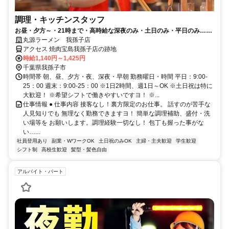
調理・キッチンスタッフ
お昼・夕方～・21時まで・高時給な深夜のみ・土日のみ・平日のみ…好
きな時間・曜日でＯＫ！
丸源ラーメン 我孫子店
アクセス 焼肉宝島我孫子店の跡地
時給1,140円～1,425円
千葉県我孫子市
時間帯 朝、昼、夕方・夜、深夜・早朝 勤務曜日・時間 平日：9:00-
25：00 週末：9:00-25：00 ※1日2時間、週1日～OK ※土日祝は特に
大歓迎！ ※希望シフトで働きやすいですヨ！ ※...
仕事情報 ● 仕事内容 接客なし！裏方限定のお仕事。 話すのが苦手な
人見知りでも 無理なく勤務できますヨ！ 簡単な調理補助、盛付・洗
い場等を お願いします。調理経験一切なし！ 包丁も握った事がな
い…...
社員登用あり
副業・WワークOK
土日祝のみOK
主婦・主夫歓迎
学生歓迎
シフト制
高校生歓迎
髪型・髪色自由
アルバイト・パート