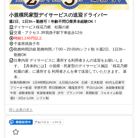
小規模民家型デイサービスの送迎ドライバー
週2日、1日3h～勤務可！年齢不問◎業界未経験OK！
デイサービス桜花乃郷 松園の家
交通・アクセス JR我孫子駅下車徒歩12分
時給1,140円以上
千葉県我孫子市
勤務時間詳細 勤務時間／7:00～20:00内シフト制 ※週2日、1日3h～
勤務OK
仕事内容 デイサービスに 通所する利用者さんの送迎をお願いしま
す。 【具体的には】 小規模・民家型のデイサービス施設 「桜花乃郷
松園の家」に通所する 利用者さんを車で送迎していただきます。 基
本...
扶養内勤務OK
1日4時間以内OK
土日祝のみOK
主婦・主夫歓迎
60代も応募可
フリーター歓迎
学歴不問
即日勤務OK
職場見学可
平日のみOK
未経験者歓迎
午前
経験者歓迎
有資格者歓迎
夕方
ブランクOK
長期歓迎
フルタイム歓迎
週2・3日からOK
シフト制
同じ企業の求人
アルバイト・パート