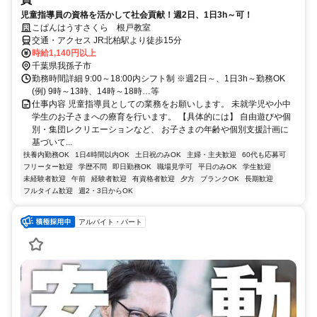
児童指導員の資格を活かして社会貢献！週2日、1日3h～可！
こぱんはうすさくら 根戸教室
交通・アクセス JR北柏駅より徒歩15分
時給1,140円以上
千葉県我孫子市
勤務時間詳細 9:00～18:00内シフト制 ※週2日～、1日3h～勤務OK
(例) 9時～13時、14時～18時…等
仕事内容 児童指導員としての業務をお願いします。 未就学児や小中
学生のお子さまへの療育を行います。 【具体的には】 自由遊びや個
別・集団レクリエーションなど、 お子さまの年齢や個別支援計画に
基づいて...
扶養内勤務OK
1日4時間以内OK
土日祝のみOK
主婦・主夫歓迎
60代も応募可
フリーター歓迎
学歴不問
即日勤務OK
職場見学可
平日のみOK
学生歓迎
未経験者歓迎
午前
経験者歓迎
有資格者歓迎
夕方
ブランクOK
長期歓迎
フルタイム歓迎
週2・3日からOK
アルバイト・パート