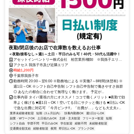
夜勤/閉店後のお店で在庫数を数えるお仕事
＜夜勤/接客なし＞週1～土日・平日のみも可！40代・50代も活躍中！
アセットインベントリー株式会社 柏営業所/棚卸 ※我孫子エリア
管轄
アクセス 我孫子市及び近隣エリア
時給1,200円
千葉県我孫子市
勤務時間 20:00～翌6:00 ※勤務地による ※実働7～8時間(休憩有) ※
週1日～OK ※シフト自己申告制 シフト自己申告制で働きやすさ抜群
◎ あなたの都合に合わせて無理なく働けます。 予定が...
仕事内容 タイパ重視の方にオススメ！ココで働くメリット ■夜勤で効
率よく稼げる ■週1日～OK！空いてる日にサクッと働ける ■日払いOK
で急な出費に対応可 「今月ピンチ!!」「出費が…」なども大丈夫♪...
業界未経験者歓迎
短期（3ヵ月以内）
扶養内勤務OK
週1日からOK
副業・WワークOK
土日祝のみOK
主婦・主夫歓迎
フリーター歓迎
短期
シフト自由
学歴不問
平日のみOK
学生歓迎
経験不問
未経験者歓迎
交通費全額支給
経験者歓迎
夜間
即日払いOK
ブランクOK