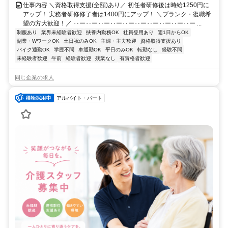
仕事内容 ＼資格取得支援(全額)あり／ 初任者研修後は時給1250円に
アップ！ 実務者研修修了者は1400円にアップ！ ＼ブランク・復職希
望の方大歓迎！／ ‥ー‥ー‥ー‥ー‥ー‥ー‥ー‥ー‥ー‥ー ...
制服あり
業界未経験者歓迎
扶養内勤務OK
社員登用あり
週1日からOK
副業・WワークOK
土日祝のみOK
主婦・主夫歓迎
資格取得支援あり
バイク通勤OK
学歴不問
車通勤OK
平日のみOK
転勤なし
経験不問
未経験者歓迎
午前
経験者歓迎
残業なし
有資格者歓迎
同じ企業の求人
アルバイト・パート