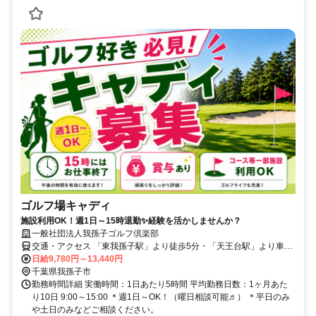
ゴルフ場キャディ
施設利用OK！週1日～15時退勤✨経験を活かしませんか？
一般社団法人我孫子ゴルフ倶楽部
交通・アクセス 「東我孫子駅」より徒歩5分・「天王台駅」より車5
分（車通勤OK）
日給9,780円～13,440円
千葉県我孫子市
勤務時間詳細 実働時間：1日あたり5時間 平均勤務日数：1ヶ月あた
り10日 9:00～15:00 ＊週1日～OK！（曜日相談可能♬） ＊平日のみ
や土日のみなどご相談ください。