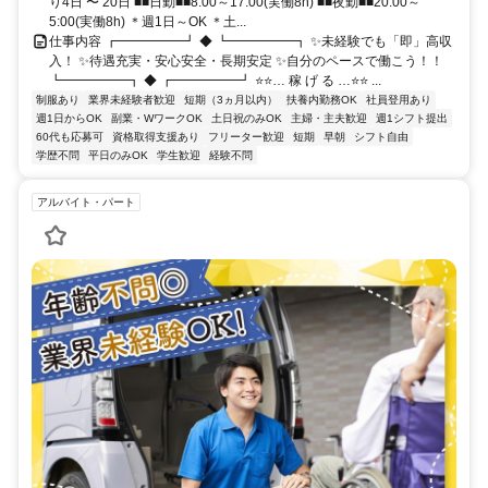
り4日 〜 20日 ■■日勤■■8:00～17:00(実働8h) ■■夜勤■■20:00～
5:00(実働8h) ＊週1日～OK ＊土...
仕事内容 ┏━━━━━┛ ◆ ┗━━━━━┓ ✨未経験でも「即」高収
入！ ✨待遇充実・安心安全・長期安定 ✨自分のペースで働こう！！
┗━━━━━┓ ◆ ┏━━━━━┛ ⭐⭐… 稼 げ る …⭐⭐ ...
制服あり
業界未経験者歓迎
短期（3ヵ月以内）
扶養内勤務OK
社員登用あり
週1日からOK
副業・WワークOK
土日祝のみOK
主婦・主夫歓迎
週1シフト提出
60代も応募可
資格取得支援あり
フリーター歓迎
短期
早朝
シフト自由
学歴不問
平日のみOK
学生歓迎
経験不問
アルバイト・パート