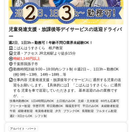
児童発達支援・放課後等デイサービスの送迎ドライバ
ー
週2日、1日3h～勤務可！年齢不問◎業界未経験OK！
こぱんはうすさくら 根戸教室
交通・アクセス JR北柏駅より徒歩15分
時給1,140円以上
千葉県我孫子市
勤務時間詳細 9:00～18:00内シフト制 ※週2日～、1日3h～勤務OK
(例) 9時～13時、14時～18時…等
仕事内容 児童発達支援・放課後等デイサービスに 通所する児童の送
迎をお願いします。 【具体的には】 「こぱんはうすさくら」に通所
する 児童を車で送迎していただきます。 基本送迎のみの業務です
が、 ...
扶養内勤務OK
1日4時間以内OK
土日祝のみOK
主婦・主夫歓迎
60代も応募可
フリーター歓迎
学歴不問
即日勤務OK
職場見学可
平日のみOK
未経験者歓迎
午前
経験者歓迎
有資格者歓迎
夕方
ブランクOK
長期歓迎
フルタイム歓迎
週2・3日からOK
シフト制
アルバイト・パート