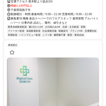
交通アクセス 新木駅より徒歩2分
時給1,140円以上
千葉県我孫子市
勤務曜日・時間 募集時間／5:00～21:30 営業時間／9:00～21:00
募集要項 職種 食品スーパーでのフロアスタッフ 雇用形態 アルバイト
/ パート 仕事内容 品出し、陳列、値引きなど
業界未経験者歓迎
週1日からOK
土日祝のみOK
主婦・主夫歓迎
長期
フリーター歓迎
未経験者歓迎
社会保険完備
制服貸与
ブランクOK
交通費支給
長期歓迎
バイトデビュー歓迎
シフト制
履歴書不要
髪型・髪色自由
業務委託