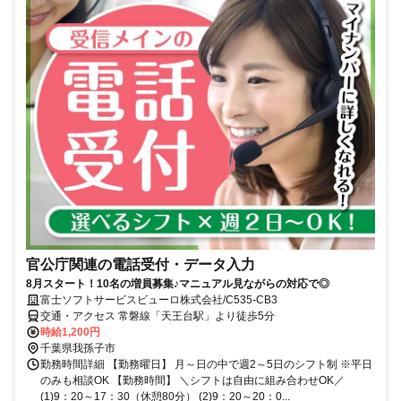
官公庁関連の電話受付・データ入力
8月スタート！10名の増員募集♪マニュアル見ながらの対応で◎
富士ソフトサービスビューロ株式会社/C535-CB3
交通・アクセス 常磐線「天王台駅」より徒歩5分
時給1,200円
千葉県我孫子市
勤務時間詳細 【勤務曜日】 月～日の中で週2～5日のシフト制 ※平日
のみも相談OK 【勤務時間】 ＼シフトは自由に組み合わせOK／
(1)9：20～17：30（休憩80分） (2)9：20～20：0...