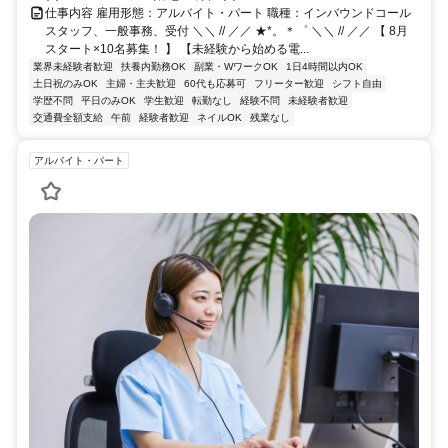
仕事内容 雇用形態：アルバイト・パート 職種：インバウンドコール
スタッフ、一般事務、受付 ＼＼ // ／／ ★*。＊゜ ＼＼ // ／／ 【 8月
スタート×10名募集！ 】 【未経験から始める電...
業界未経験者歓迎
扶養内勤務OK
副業・WワークOK
1日4時間以内OK
土日祝のみOK
主婦・主夫歓迎
60代も応募可
フリーター歓迎
シフト自由
学歴不問
平日のみOK
学生歓迎
転勤なし
経験不問
未経験者歓迎
交通費全額支給
午前
経験者歓迎
ネイルOK
残業なし
アルバイト・パート