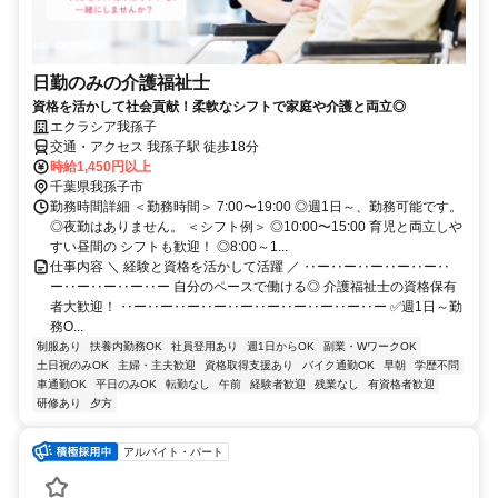
日勤のみの介護福祉士
資格を活かして社会貢献！柔軟なシフトで家庭や介護と両立◎
エクラシア我孫子
交通・アクセス 我孫子駅 徒歩18分
時給1,450円以上
千葉県我孫子市
勤務時間詳細 ＜勤務時間＞ 7:00〜19:00 ◎週1日～、勤務可能です。
◎夜勤はありません。 ＜シフト例＞ ◎10:00〜15:00 育児と両立しや
すい昼間の シフトも歓迎！ ◎8:00～1...
仕事内容 ＼ 経験と資格を活かして活躍 ／ ‥ー‥ー‥ー‥ー‥ー‥
ー‥ー‥ー‥ー‥ー 自分のペースで働ける◎ 介護福祉士の資格保有
者大歓迎！ ‥ー‥ー‥ー‥ー‥ー‥ー‥ー‥ー‥ー‥ー ✅週1日～勤
務O...
制服あり
扶養内勤務OK
社員登用あり
週1日からOK
副業・WワークOK
土日祝のみOK
主婦・主夫歓迎
資格取得支援あり
バイク通勤OK
早朝
学歴不問
車通勤OK
平日のみOK
転勤なし
午前
経験者歓迎
残業なし
有資格者歓迎
研修あり
夕方
アルバイト・パート