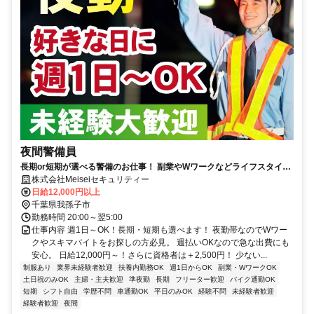
夜間警備員
長期or短期が選べる警備のお仕事！ 副業やWワークなどライフスタイル
にあった働き方でOK！
株式会社Meiseiセキュリティー
日給12,000円以上
千葉県我孫子市
勤務時間 20:00～翌5:00
仕事内容 週1日～OK！長期・短期も選べます！ 夜勤帯なのでWワー
クやスキマバイトをお探しの方必見。 週払いOKなので急な出費にも
安心。 日給12,000円～！さらに資格者は＋2,500円！ 少ない...
制服あり
業界未経験者歓迎
扶養内勤務OK
週1日からOK
副業・WワークOK
土日祝のみOK
主婦・主夫歓迎
準夜勤
長期
フリーター歓迎
バイク通勤OK
短期
シフト自由
学歴不問
車通勤OK
平日のみOK
経験不問
未経験者歓迎
経験者歓迎
夜間