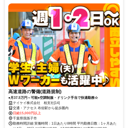
高速道路の警備(道路規制)
●月37.5万円～可能●空調制服・ドリンク手当で快適勤務☆
テイケイ株式会社 柏支社[14]
交通・アクセス 布佐駅から徒歩圏内
日給15,000円以上
千葉県我孫子市
勤務時間詳細 実働時間：1日あたり8時間 平均勤務日数：1ヶ月あた