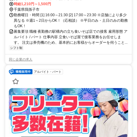
時給1,210円～1,500円
千葉県我孫子市
勤務曜日・時間 [1] 16:00～21:30 [2] 17:00～23:30 ※店舗により多少
異なる ※週1～2日からOK！（応相談） ※平日のみ・土日のみの勤務
もOK！
募集要項 職種 夜勤務の駅構内の立ち食いそば店での接客 雇用形態 ア
ルバイト / パート 仕事内容 立食いそば屋で接客業務をお任せしま
す。 注文は券売機のため、基本的にお客様からオーダーを伺うこと...
シフト制
同じ企業の求人
アルバイト・パート