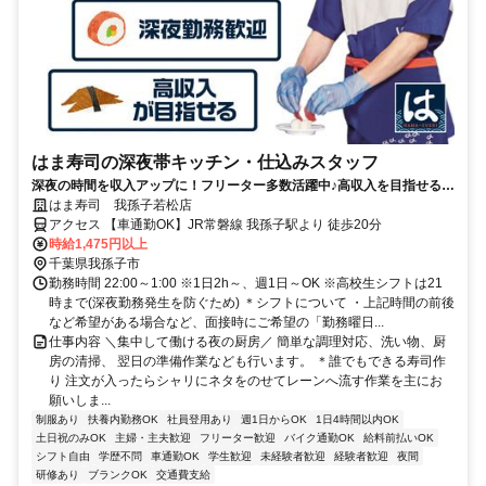
はま寿司の深夜帯キッチン・仕込みスタッフ
深夜の時間を収入アップに！フリーター多数活躍中♪高収入を目指せる環
境です！
はま寿司 我孫子若松店
アクセス 【車通勤OK】JR常磐線 我孫子駅より 徒歩20分
時給1,475円以上
千葉県我孫子市
勤務時間 22:00～1:00 ※1日2h～、週1日～OK ※高校生シフトは21
時まで(深夜勤務発生を防ぐため) ＊シフトについて ・上記時間の前後
など希望がある場合など、面接時にご希望の「勤務曜日...
仕事内容 ＼集中して働ける夜の厨房／ 簡単な調理対応、洗い物、厨
房の清掃、 翌日の準備作業なども行います。 ＊誰でもできる寿司作
り 注文が入ったらシャリにネタをのせてレーンへ流す作業を主にお
願いしま...
制服あり
扶養内勤務OK
社員登用あり
週1日からOK
1日4時間以内OK
土日祝のみOK
主婦・主夫歓迎
フリーター歓迎
バイク通勤OK
給料前払いOK
シフト自由
学歴不問
車通勤OK
学生歓迎
未経験者歓迎
経験者歓迎
夜間
研修あり
ブランクOK
交通費支給