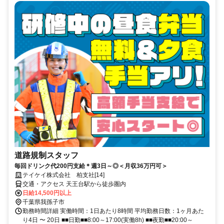
道路規制スタッフ
毎回ドリンク代200円支給＊週3日～◎＜月収36万円可＞
テイケイ株式会社 柏支社[14]
交通・アクセス 天王台駅から徒歩圏内
日給14,500円以上
千葉県我孫子市
勤務時間詳細 実働時間：1日あたり8時間 平均勤務日数：1ヶ月あた
り4日 〜 20日 ■■日勤■■8:00～17:00(実働8h) ■■夜勤■■20:00～