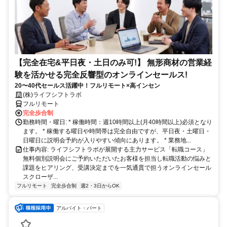
【完全在宅&平日夜・土日のみ可!】 無形商材の営業経
験を活かせる完全反響型のオンラインセールス!
20〜40代セールス活躍中！フルリモート×高インセン
(株)ライフシフトラボ
フルリモート
完全歩合制
勤務時間・曜日: * 稼働時間：週10時間以上(月40時間以上)必須となり
ます。 * 稼働する曜日や時間帯は完全自由ですが、平日夜・土曜日・
日曜日に説明会予約が入りやすい傾向にあります。 * 業務地...
仕事内容: ライフシフトラボが展開する主力サービス「転職コース」
無料個別説明会にご予約いただいたお客様を担当し転職活動の悩みと
課題をヒアリング、受講決定までを一気通貫で担うオンラインセール
スクローザ...
フルリモート
完全歩合制
週2・3日からOK
アルバイト・パート