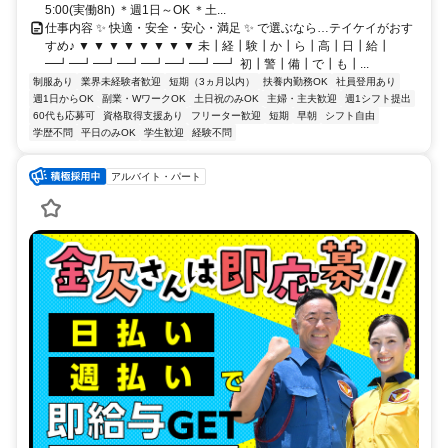
5:00(実働8h) ＊週1日～OK ＊土...
仕事内容 ✨ 快適・安全・安心・満足 ✨ で選ぶなら…テイケイがおす
すめ♪ ▼ ▼ ▼ ▼ ▼ ▼ ▼ ▼ 未┃経┃験┃か┃ら┃高┃日┃給┃
━┛━┛━┛━┛━┛━┛━┛━┛ 初┃警┃備┃で┃も┃...
制服あり
業界未経験者歓迎
短期（3ヵ月以内）
扶養内勤務OK
社員登用あり
週1日からOK
副業・WワークOK
土日祝のみOK
主婦・主夫歓迎
週1シフト提出
60代も応募可
資格取得支援あり
フリーター歓迎
短期
早朝
シフト自由
学歴不問
平日のみOK
学生歓迎
経験不問
アルバイト・パート