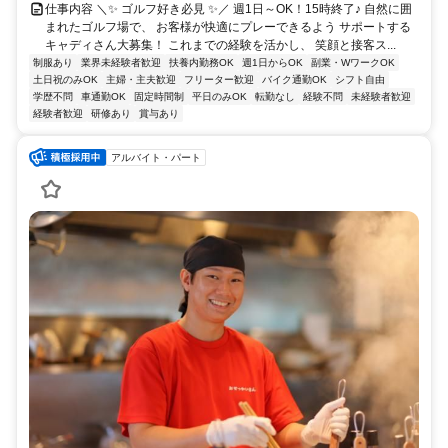
仕事内容 ＼✨ ゴルフ好き必見 ✨／ 週1日～OK！15時終了♪ 自然に囲
まれたゴルフ場で、 お客様が快適にプレーできるよう サポートする
キャディさん大募集！ これまでの経験を活かし、 笑顔と接客ス...
制服あり
業界未経験者歓迎
扶養内勤務OK
週1日からOK
副業・WワークOK
土日祝のみOK
主婦・主夫歓迎
フリーター歓迎
バイク通勤OK
シフト自由
学歴不問
車通勤OK
固定時間制
平日のみOK
転勤なし
経験不問
未経験者歓迎
経験者歓迎
研修あり
賞与あり
アルバイト・パート