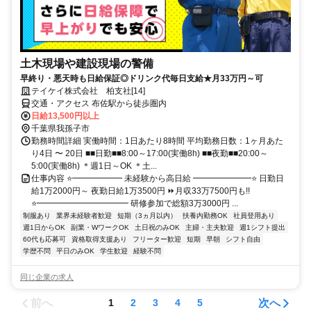
土木現場や建設現場の警備
早終り・悪天時も日給保証◎ドリンク代毎日支給★月33万円～可
テイケイ株式会社 柏支社[14]
交通・アクセス 布佐駅から徒歩圏内
日給13,500円以上
千葉県我孫子市
勤務時間詳細 実働時間：1日あたり8時間 平均勤務日数：1ヶ月あた
り4日 〜 20日 ■■日勤■■8:00～17:00(実働8h) ■■夜勤■■20:00～
5:00(実働8h) ＊週1日～OK ＊土...
仕事内容 ⭐━━━━━━ 未経験から高日給 ━━━━━━━⭐ 日勤日
給1万2000円～ 夜勤日給1万3500円 ⏩月収33万7500円も!!
⭐━━━━━━━━━━━ 研修参加で総額3万3000円 ...
制服あり
業界未経験者歓迎
短期（3ヵ月以内）
扶養内勤務OK
社員登用あり
週1日からOK
副業・WワークOK
土日祝のみOK
主婦・主夫歓迎
週1シフト提出
60代も応募可
資格取得支援あり
フリーター歓迎
短期
早朝
シフト自由
学歴不問
平日のみOK
学生歓迎
経験不問
同じ企業の求人
前へ
次へ
1
2
3
4
5