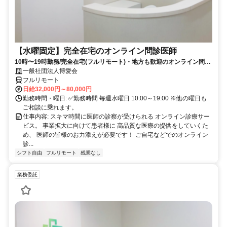
【水曜固定】完全在宅のオンライン問診医師
10時〜19時勤務/完全在宅(フルリモート)・地方も歓迎のオンライン問診
業務
一般社団法人博愛会
フルリモート
日給32,000円～80,000円
勤務時間・曜日: ✅勤務時間 毎週水曜日 10:00～19:00 ※他の曜日も
ご相談に乗れます。
仕事内容: スキマ時間に医師の診察が受けられる オンライン診療サー
ビス。 事業拡大に向けて患者様に 高品質な医療の提供をしていくた
め、 医師の皆様のお力添えが必要です！ ご自宅などでのオンライン
診...
シフト自由
フルリモート
残業なし
業務委託