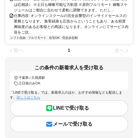
は応相談） ※土日も稼働可能な方歓迎 ※原則フルリモート 稼働スケ
ジュールはご都合に合わせて柔軟に調整できます。 ただし...
仕事内容: オンラインスクールの完全反響型のインサイドセールスの
業務となります。 集客経路も広告からということもあり、ある程度
興味度のあるお客様との商談になります。オンラインにてサービス内
容をご説...
シフト自由
フルリモート
在宅OK
完全歩合制
前へ
次へ
1
この条件の新着求人を受け取る
千葉県 / 久我原駅
土日祝のみOK
「LINEで受け取る」では、新着求人のほか、おすすめ情報なども配信しま
す。
詳しくはこちら
LINEで受け取る
メールで受け取る