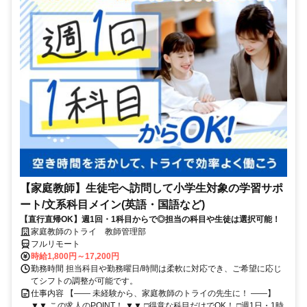
【家庭教師】生徒宅へ訪問して小学生対象の学習サポ
ート/文系科目メイン(英語・国語など)
【直行直帰OK】週1回・1科目からで◎担当の科目や生徒は選択可能！
家庭教師のトライ 教師管理部
フルリモート
時給1,800円～17,200円
勤務時間 担当科目や勤務曜日/時間は柔軟に対応でき、ご希望に応じ
てシフトの調整が可能です。
仕事内容 【―― 未経験から、家庭教師のトライの先生に！ ――】
▼▼ この求人のPOINT！ ▼▼ □得意な科目だけでOK！ □週1日・1時