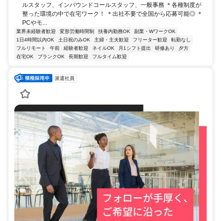
ルスタッフ、インバウンドコールスタッフ、一般事務 ＊各種制度が
整った環境の中で在宅ワーク！ ＊出社不要で全国から応募可能◎ ＊
PCやモ...
業界未経験者歓迎
変形労働時間制
扶養内勤務OK
副業・WワークOK
1日4時間以内OK
土日祝のみOK
主婦・主夫歓迎
フリーター歓迎
転勤なし
フルリモート
午前
経験者歓迎
ネイルOK
月1シフト提出
研修あり
夕方
在宅OK
ブランクOK
長期歓迎
フルタイム歓迎
派遣社員