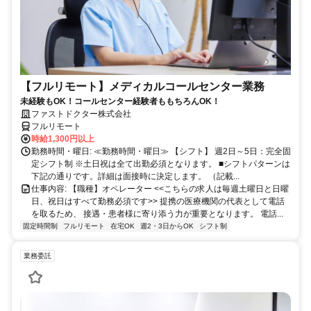
【フルリモート】メディカルコールセンター業務
未経験もOK！コールセンター経験者ももちろんOK！
ファストドクター株式会社
フルリモート
時給1,300円以上
勤務時間・曜日: ≪勤務時間・曜日≫ 【シフト】 週2日～5日：完全固
定シフト制 ※土日祝は全て出勤必須となります。ㅤ ■シフトパターンは
下記の通りです。詳細は面接時に決定します。 （記載...
仕事内容: 【職種】オペレーター <<こちらの求人は毎週土曜日と日曜
日、祝日はすべて勤務必須です>> 提携の医療機関の代表として電話
を取るため、 接遇・患者様に寄り添う力が重要となります。 電話...
固定時間制
フルリモート
在宅OK
週2・3日からOK
シフト制
業務委託