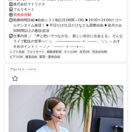
株式会社マトリクス
フルリモート
完全歩合制
勤務時間詳細 ■自由シフト制(1日1時間～OK) ▶19:00〜24:00の ゴー
ルデンタイム推奨！ ▶平日だけ/土日だけなども調整自由 ▶初月のみ
50時間以上の配信必須
仕事内容 ／ 『声と想いでつながる、 新しい自分に出会える』 そんな
ライブ配信の世界へ✨ ＼ ╭─────────･⭐･･───╮ ＼＼ ～ おす
すめポイント！ ～ ／／ ╰───･･⭐･──ｖ─...
シフト自由
フルリモート
経験者歓迎
ネイルOK
在宅OK
完全歩合制
ピアスOK
服装自由
髪型・髪色自由
アルバイト・パート