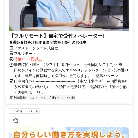
【フルリモート】自宅で受付オペレーター!
看護師資格を活用する自宅業務！受付のお仕事
ファストドクター株式会社
フルリモート
時給1,520円以上
勤務時間・曜日: 【シフト】 週2日～5日：完全固定シフト制 <<※土
日祝をメインに勤務する求人です※>> ■シフトパターンは下記の通り
です。詳細は面接時して採用後に決定します。 （記載パターン...
仕事内容: >> -------------------------------- 【主な仕事内容】 在宅医療を行
う医療機関の代わりに ・休診日の電話対応 ・問診聴取や往診の手配
・医療相談 ・往...
固定時間制
フルリモート
在宅OK
シフト制
アルバイト・パート