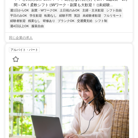
間～OK！柔軟シフト □Wワーク・副業も大歓迎！ □未経験...
週1日からOK
副業・WワークOK
土日祝のみOK
主婦・主夫歓迎
シフト自由
平日のみOK
学生歓迎
転勤なし
経験不問
英語
未経験者歓迎
フルリモート
経験者歓迎
残業なし
研修あり
ブランクOK
交通費支給
シフト制
週4日以上OK
服装自由
同じ企業の求人
アルバイト・パート