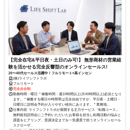
【完全在宅&平日夜・土日のみ可!】 無形商材の営業経
験を活かせる完全反響型のオンラインセールス!
20〜40代セールス活躍中！フルリモート×高インセン
(株)ライフシフトラボ
フルリモート
完全歩合制
勤務時間・曜日: * 稼働時間：週10時間以上(月40時間以上)必須となり
ます。 * 稼働する曜日や時間帯は完全自由ですが、平日夜・土曜日・
日曜日に説明会予約が入りやすい傾向にあります。 * 業務地...
仕事内容: ライフシフトラボが展開する主力サービス「転職コース」
無料個別説明会にご予約いただいたお客様を担当し転職活動の悩みと
課題をヒアリング、受講決定までを一気通貫で担うオンラインセール
スクローザ...