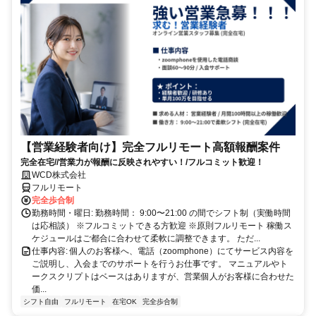
【営業経験者向け】完全フルリモート高額報酬案件
完全在宅//営業力が報酬に反映されやすい！/フルコミット歓迎！
WCD株式会社
フルリモート
完全歩合制
勤務時間・曜日: 勤務時間： 9:00〜21:00 の間でシフト制（実働時間
は応相談） ※フルコミットできる方歓迎 ※原則フルリモート 稼働ス
ケジュールはご都合に合わせて柔軟に調整できます。 ただ...
仕事内容: 個人のお客様へ、電話（zoomphone）にてサービス内容を
ご説明し、入会までのサポートを行うお仕事です。 マニュアルやト
ークスクリプトはベースはありますが、営業個人がお客様に合わせた
価...
シフト自由
フルリモート
在宅OK
完全歩合制