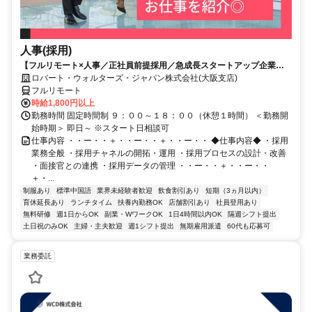
人事(採用)
【フルリモート×人事／正社員前提採用／急成長スタートアップ企業／
英語】Robert Walters
ロバート・ウォルターズ・ジャパン株式会社(大阪支店)
フルリモート
時給1,800円以上
勤務時間 固定時間制 ９：００～１８：００（休憩１時間） ＜勤務開
始時期＞ 即日～ ※スタート日相談可
仕事内容 ・・ー・・＋・・ー・・＋・・ー・・ ◆仕事内容◆ ・採用
業務全般 ・採用チャネルの開拓・運用 ・採用プロセスの設計・改善
・面接官との連携 ・採用データの管理 ・・ー・・＋・・ー・・
＋・...
制服あり
標準中国語
業界未経験者歓迎
飲食割引あり
短期（3ヵ月以内）
育休延長あり
ランチタイム
扶養内勤務OK
店舗割引あり
社員登用あり
無料研修
週1日からOK
副業・WワークOK
1日4時間以内OK
隔週シフト提出
土日祝のみOK
主婦・主夫歓迎
週1シフト提出
無期雇用派遣
60代も応募可
業務委託