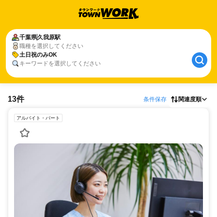
千葉県
久我原駅
職種を選択してください
土日祝のみOK
キーワードを選択してください
13件
条件保存
関連度順
アルバイト・パート