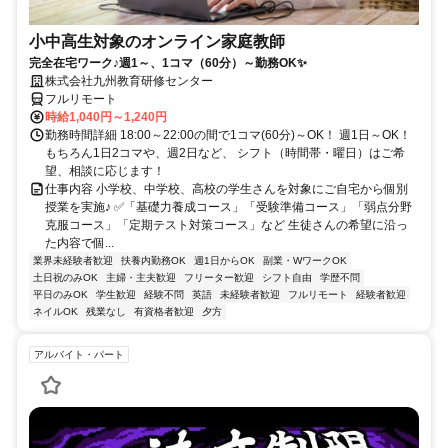
小中高生対象のオンライン家庭教師
完全在宅ワーク♪週1～、1コマ（60分）～勤務OK✨
株式会社九州教育研修センター
フルリモート
時給1,040円～1,240円
勤務時間詳細 18:00～22:00の間で1コマ(60分)～OK！ 週1日～OK！
もちろん1日2コマや、週2日など、 シフト（時間帯・曜日）はご希
望、相談に応じます！
仕事内容 小学校、中学校、高校の学生さんを対象にご自宅から個別
授業を実施♪ ✅「基礎力養成コース」「受験準備コース」「弱点分野
克服コース」「定期テスト対策コース」など 生徒さんの希望に沿っ
た内容で個...
業界未経験者歓迎
扶養内勤務OK
週1日からOK
副業・WワークOK
土日祝のみOK
主婦・主夫歓迎
フリーター歓迎
シフト自由
学歴不問
平日のみOK
学生歓迎
経験不問
英語
未経験者歓迎
フルリモート
経験者歓迎
ネイルOK
残業なし
有資格者歓迎
夕方
アルバイト・パート