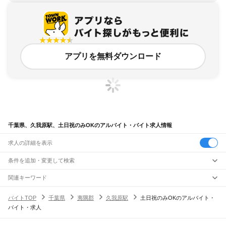
アプリを無料ダウンロード
千葉県、久我原駅、土日祝のみOKのアルバイト・バイト求人情報
求人の詳細を表示
条件を追加・変更して検索
市区町村を追加・変更
関連キーワード
完全在宅ワーク 全国
シール貼り 在宅
現在地周辺
ガチャガチャ
犬カフェ
千葉県
駅を追加・変更
バイトTOP
千葉県
夷隅郡
久我原駅
土日祝のみOKのアルバイト・
千葉県
すべて
バイト・求人
千葉市
すべて
職種を追加・変更
JR武蔵野線
中央区
花見川区
稲毛区
若葉区
緑区
美浜区
南流山駅
新松戸駅
新八柱駅
東松戸駅
市川大野駅
船橋法典駅
西船橋駅
飲食・フードサービス