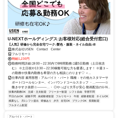
U-NEXTホールディングス:お客様対応(総合受付窓口)
【人気】研修から完全在宅ワーク♪髪色・服装・ネイル自由♪i8
株式会社USEN Contact Center
フルリモート
時給1,230円
勤務時間詳細 □9:00～22:30内で8時間勤務 □週5日勤務（土日祝含
む） ※土日祝や13:30～22:30稼働可能な方を優遇します！ ※週３～
の勤務や扶養内勤務を希望の方も相談にのります♡ ＜...
仕事内容 雇用形態：アルバイト・パート 職種：その他カスタマーサ
ポート/コールセンター、インバウンドコールスタッフ ・…―――☆
働きやすさ抜群☆―――…・ ◎やっぱり大手が安心 動画配信のU-N...
扶養内勤務OK
主婦・主夫歓迎
フリーター歓迎
シフト自由
学歴不問
平日のみOK
経験不問
未経験者歓迎
フルリモート
午前
経験者歓迎
ネイルOK
残業なし
月1シフト提出
研修あり
夕方
在宅OK
ブランクOK
長期歓迎
フルタイム歓迎
アルバイト・パート