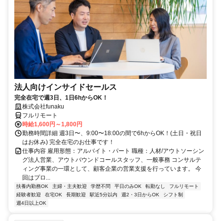
法人向けインサイドセールス
完全在宅で週3日、1日6hからOK！
株式会社funaku
フルリモート
時給1,600円～1,800円
勤務時間詳細 週3日〜、9:00〜18:00の間で6hからOK！(土日・祝日
はお休み) 完全在宅のお仕事です！
仕事内容 雇用形態：アルバイト・パート 職種：人材/アウトソーシン
グ法人営業、アウトバウンドコールスタッフ、一般事務 コンサルテ
ィング事業の一環として、顧客企業の営業支援を行っています。 今
回はプロ...
扶養内勤務OK
主婦・主夫歓迎
学歴不問
平日のみOK
転勤なし
フルリモート
経験者歓迎
在宅OK
長期歓迎
駅近5分以内
週2・3日からOK
シフト制
週4日以上OK