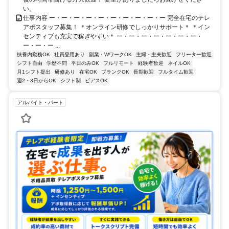
い。
仕事内容 ー・ー・ー・ー・ー・ー・ー・ー・ー・ー 完全在宅のテレ
アポスタッフ募集！ ＊オンライン研修でしっかりサポート＊ ＊イン
センティブも充実で稼ぎやすい＊ ー・ー・ー・ー・ー・ー・ー・
ー・ー・ー ...
扶養内勤務OK
社員登用あり
副業・WワークOK
主婦・主夫歓迎
フリーター歓迎
シフト自由
学歴不問
平日のみOK
フルリモート
経験者歓迎
ネイルOK
月1シフト提出
研修あり
在宅OK
ブランクOK
長期歓迎
フルタイム歓迎
週2・3日からOK
シフト制
ピアスOK
アルバイト・パート