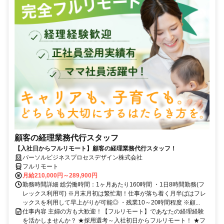
顧客の経理業務代行スタッフ
【入社日からフルリモート】顧客の経理業務代行スタッフ！
パーソルビジネスプロセスデザイン株式会社
フルリモート
月給210,000円～289,900円
勤務時間詳細 総労働時間：1ヶ月あたり160時間 ・1日8時間勤務(フ
レックス利用可) ※月末月初は繁忙期！仕事が落ち着く月半ばはフレ
ックスを利用して早上がりが可能◎ ・残業10～20時間程度 ※顧...
仕事内容 主婦の方も大歓迎！【フルリモート】であなたの経理経験
を活かしませんか？ ★採用選考～入社初日からフルリモート！ ★フ