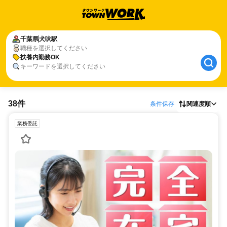
千葉県
犬吠駅
職種を選択してください
扶養内勤務OK
キーワードを選択してください
38件
条件保存
関連度順
業務委託