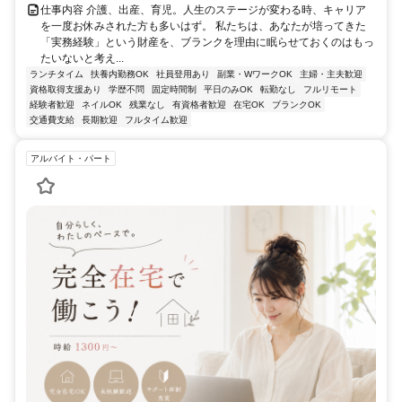
仕事内容 介護、出産、育児。人生のステージが変わる時、キャリア
を一度お休みされた方も多いはず。 私たちは、あなたが培ってきた
「実務経験」という財産を、ブランクを理由に眠らせておくのはもっ
たいないと考え...
ランチタイム
扶養内勤務OK
社員登用あり
副業・WワークOK
主婦・主夫歓迎
資格取得支援あり
学歴不問
固定時間制
平日のみOK
転勤なし
フルリモート
経験者歓迎
ネイルOK
残業なし
有資格者歓迎
在宅OK
ブランクOK
交通費支給
長期歓迎
フルタイム歓迎
アルバイト・パート