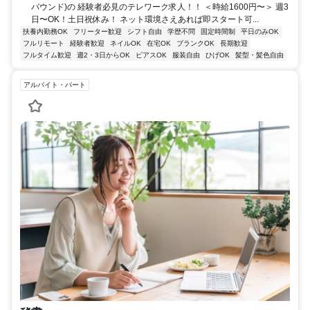
バウンド)の 経験者必見のテレワーク求人！！ ＜時給1600円〜＞ 週3
日〜OK！土日祝休み！ ネット環境さえあれば即スタート可...
扶養内勤務OK
フリーター歓迎
シフト自由
学歴不問
固定時間制
平日のみOK
フルリモート
経験者歓迎
ネイルOK
在宅OK
ブランクOK
長期歓迎
フルタイム歓迎
週2・3日からOK
ピアスOK
服装自由
ひげOK
髪型・髪色自由
アルバイト・パート