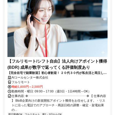
【フルリモート/シフト自由】法人向けアポイント獲得
(BDR) 成果が数字で返ってくる評価制度あり
【完全在宅で副業歓迎】初心者歓迎！ ２０代３０代が私生活と両立して
稼ぐインサイドセールス シフト自由・土日祝休み/スキマ時間を活かして
AIコールセンター株式会社
在宅で効率よく稼げるお仕事です
フルリモート
時給1,600円～2,500円
勤務時間・曜日: 09:00～17:00（週3日・1日4時間～OK）
仕事内容: ✼┈┈┈┈┈┈┈┈┈┈┈┈┈┈┈┈┈┈┈✼ 【 仕事内容
】 BtoB企業向けの新規開拓アポイント獲得をお任せします。・リス
トに沿った電話でのアプローチ・商談日程の調整・確定・架電結果
の...
即日勤務OK
フルリモート
週2・3日からOK