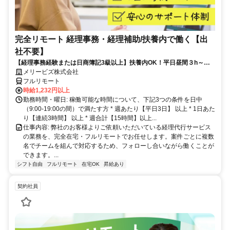
完全リモート 経理事務・経理補助/扶養内で働く【出
社不要】
【経理事務経験または日商簿記3級以上】扶養内OK！平日昼間３h～。
完全在宅で育児・介護中の方も大歓迎♪
メリービズ株式会社
フルリモート
時給1,232円以上
勤務時間・曜日: 稼働可能な時間について、下記3つの条件を日中
（9:00-19:00の間）で満たす方 * 週あたり【平日3日】 以上 * 1日あた
り【連続3時間】 以上 * 週合計【15時間】以上...
仕事内容: 弊社のお客様よりご依頼いただいている経理代行サービス
の業務を、完全在宅・フルリモートでお任せします。案件ごとに複数
名でチームを組んで対応するため、フォローし合いながら働くことが
できます。...
シフト自由
フルリモート
在宅OK
昇給あり
契約社員