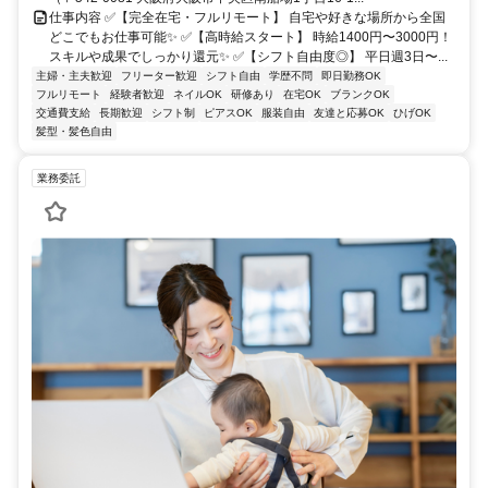
仕事内容 ✅【完全在宅・フルリモート】 自宅や好きな場所から全国
どこでもお仕事可能✨ ✅【高時給スタート】 時給1400円〜3000円！
スキルや成果でしっかり還元✨ ✅【シフト自由度◎】 平日週3日〜...
主婦・主夫歓迎
フリーター歓迎
シフト自由
学歴不問
即日勤務OK
フルリモート
経験者歓迎
ネイルOK
研修あり
在宅OK
ブランクOK
交通費支給
長期歓迎
シフト制
ピアスOK
服装自由
友達と応募OK
ひげOK
髪型・髪色自由
業務委託