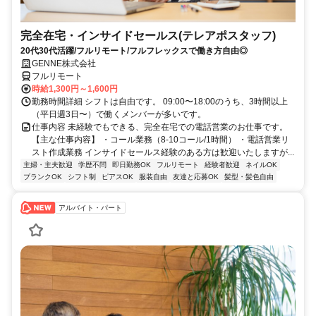
完全在宅・インサイドセールス(テレアポスタッフ)
20代30代活躍/フルリモート/フルフレックスで働き方自由◎
GENNE株式会社
フルリモート
時給1,300円～1,600円
勤務時間詳細 シフトは自由です。 09:00〜18:00のうち、3時間以上
（平日週3日〜）で働くメンバーが多いです。
仕事内容 未経験でもできる、完全在宅での電話営業のお仕事です。
【主な仕事内容】 ・コール業務（8-10コール/1時間） ・電話営業リ
スト作成業務 インサイドセールス経験のある方は歓迎いたしますが...
主婦・主夫歓迎
学歴不問
即日勤務OK
フルリモート
経験者歓迎
ネイルOK
ブランクOK
シフト制
ピアスOK
服装自由
友達と応募OK
髪型・髪色自由
アルバイト・パート