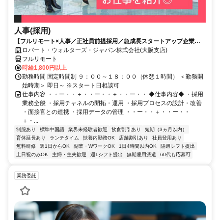
人事(採用)
【フルリモート×人事／正社員前提採用／急成長スタートアップ企業／
英語】Robert Walters
ロバート・ウォルターズ・ジャパン株式会社(大阪支店)
フルリモート
時給1,800円以上
勤務時間 固定時間制 ９：００～１８：００（休憩１時間） ＜勤務開
始時期＞ 即日～ ※スタート日相談可
仕事内容 ・・ー・・＋・・ー・・＋・・ー・・ ◆仕事内容◆ ・採用
業務全般 ・採用チャネルの開拓・運用 ・採用プロセスの設計・改善
・面接官との連携 ・採用データの管理 ・・ー・・＋・・ー・・
＋・...
制服あり
標準中国語
業界未経験者歓迎
飲食割引あり
短期（3ヵ月以内）
育休延長あり
ランチタイム
扶養内勤務OK
店舗割引あり
社員登用あり
無料研修
週1日からOK
副業・WワークOK
1日4時間以内OK
隔週シフト提出
土日祝のみOK
主婦・主夫歓迎
週1シフト提出
無期雇用派遣
60代も応募可
業務委託