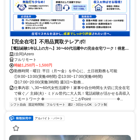
【完全在宅】不用品買取テレアポ!
【電話経験1年以上の方へ】30〜60代活躍中の完全在宅ワーク！得意な
電話対応で15時までに賢く稼ぐ✨買取経験者は即優遇！
(合同)Azero
フルリモート
時給1,250円～1,500円
勤務時間・曜日: 平日（月〜金）を中心に、土日祝勤務も可能
①9:00~13:00(実働4時間) ②13:00~17:00(実働4時間)
③17:00~20:00(実働3時間) 週3日〜勤務...
仕事内容: ＼30〜60代女性活躍中！家事や自分時間を大切に完全在宅
で稼ぐ／ 主婦(夫)・ミドル世代に大人気！電話経験が活かせる高収入
リモートワーク ✼┈┈┈┈┈┈┈ここがPoint┈┈┈┈┈┈┈✼...
シフト自由
固定時間制
フルリモート
週2・3日からOK
シフト制
アルバイト・パート