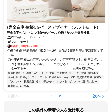
(完全在宅)建築CGパースデザイナー(フルリモート)
完全在宅⭐ノルマなし◎自分のペースで働ける✨大手案件多数！
株式会社サードパーティ
フルリモート
時給1,300円～2,000円
勤務時間詳細 勤務時間10時〜19時 最低週2日勤務 契約更新期間：半
年
仕事内容 ※以前応募いただいた方もご応募可能です。※ 事業拡大に
つき追加募集！ ＼フルリモートで働ける！／ 3DCGパースクリエイ
ター募集★ ──────────────────── ✨経験者歓迎⭐...
扶養内勤務OK
副業・WワークOK
主婦・主夫歓迎
フリーター歓迎
学歴不問
学生歓迎
転勤なし
フルリモート
経験者歓迎
ネイルOK
有資格者歓迎
在宅OK
ブランクOK
長期歓迎
週2・3日からOK
シフト制
ピアスOK
週4日以上OK
服装自由
ひげOK
前へ
次へ
1
2
この条件の新着求人を受け取る