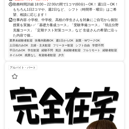
勤務時間詳細 18:00～22:00の間で1コマ(60分)～OK！ 週1日～OK！
もちろん1日2コマや、週2日など、 シフト（時間帯・曜日）はご希
望、相談に応じます！
仕事内容 小学校、中学校、高校の学生さんを対象にご自宅から個別
授業を実施♪ ✅「基礎力養成コース」「受験準備コース」「弱点分野
克服コース」「定期テスト対策コース」など 生徒さんの希望に沿っ
た内容で個...
業界未経験者歓迎
扶養内勤務OK
週1日からOK
副業・WワークOK
土日祝のみOK
主婦・主夫歓迎
フリーター歓迎
シフト自由
学歴不問
平日のみOK
学生歓迎
経験不問
英語
未経験者歓迎
フルリモート
経験者歓迎
ネイルOK
残業なし
有資格者歓迎
夕方
アルバイト・パート