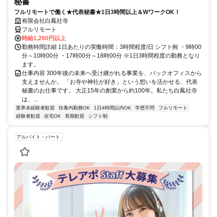
秘書
フルリモートで働く★代表秘書★1日3時間以上＆WワークOK！
有限会社白鳳社寺
フルリモート
時給1,200円以上
勤務時間詳細 1日あたりの実働時間：3時間程度/日 シフト例 ・9時00
分～10時00分 ・17時00分～18時00分 ※1日3時間程度の勤務となり
ます。
仕事内容 300年後の未来へ受け継がれる事業を、バックオフィスから
支えませんか。 「お寺や神社が好き」という想いを活かせる、代表
秘書のお仕事です。 大正15年の創業から約100年。私たち白鳳社寺
は、...
業界未経験者歓迎
扶養内勤務OK
1日4時間以内OK
学歴不問
フルリモート
経験者歓迎
在宅OK
長期歓迎
シフト制
アルバイト・パート