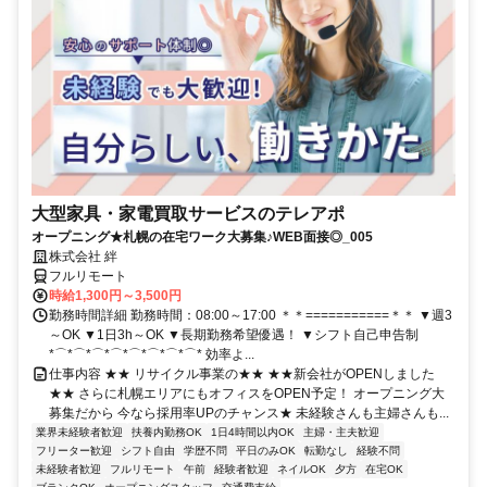
大型家具・家電買取サービスのテレアポ
オープニング★札幌の在宅ワーク大募集♪WEB面接◎_005
株式会社 絆
フルリモート
時給1,300円～3,500円
勤務時間詳細 勤務時間：08:00～17:00 ＊＊===========＊＊ ▼週3
～OK ▼1日3h～OK ▼長期勤務希望優遇！ ▼シフト自己申告制
*⌒*⌒*⌒*⌒*⌒*⌒*⌒*⌒* 効率よ...
仕事内容 ★★ リサイクル事業の★★ ★★新会社がOPENしました
★★ さらに札幌エリアにもオフィスをOPEN予定！ オープニング大
募集だから 今なら採用率UPのチャンス★ 未経験さんも主婦さんも...
業界未経験者歓迎
扶養内勤務OK
1日4時間以内OK
主婦・主夫歓迎
フリーター歓迎
シフト自由
学歴不問
平日のみOK
転勤なし
経験不問
未経験者歓迎
フルリモート
午前
経験者歓迎
ネイルOK
夕方
在宅OK