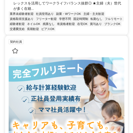
レックスを活用してワークライフバランス抜群◎ ★主婦（夫）世代
が多く在籍...
業界未経験者歓迎
社員登用あり
副業・WワークOK
主婦・主夫歓迎
資格取得支援あり
フリーター歓迎
学歴不問
固定時間制
転勤なし
フルリモート
経験者歓迎
ネイルOK
残業なし
有資格者歓迎
在宅OK
賞与あり
ブランクOK
交通費支給
長期歓迎
ピアスOK
契約社員