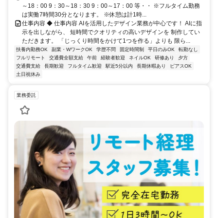
～18：00 9：30～18：30 9：00～17：00 等・・ ※フルタイム勤務
は実働7時間30分となります。 ※休憩は計1時...
仕事内容 ◆ 仕事内容 AIを活用したデザイン業務が中心です！ AIに指
示を出しながら、 短時間でクオリティの高いデザインを 制作してい
ただきます。 「じっくり時間をかけて1つを作る」よりも 限ら...
扶養内勤務OK
副業・WワークOK
学歴不問
固定時間制
平日のみOK
転勤なし
フルリモート
交通費全額支給
午前
経験者歓迎
ネイルOK
研修あり
夕方
交通費支給
長期歓迎
フルタイム歓迎
駅近5分以内
長期休暇あり
ピアスOK
土日祝休み
業務委託