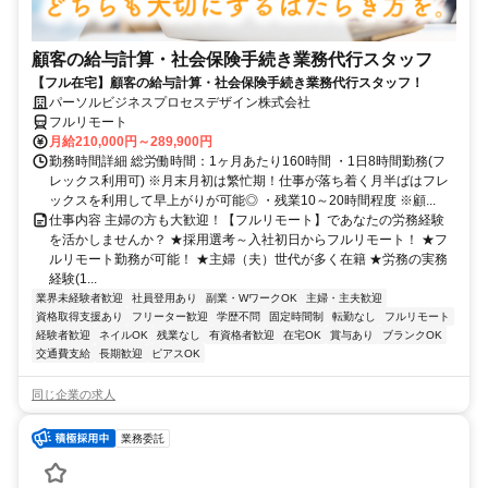
顧客の給与計算・社会保険手続き業務代行スタッフ
【フル在宅】顧客の給与計算・社会保険手続き業務代行スタッフ！
パーソルビジネスプロセスデザイン株式会社
フルリモート
月給210,000円～289,900円
勤務時間詳細 総労働時間：1ヶ月あたり160時間 ・1日8時間勤務(フ
レックス利用可) ※月末月初は繁忙期！仕事が落ち着く月半ばはフレ
ックスを利用して早上がりが可能◎ ・残業10～20時間程度 ※顧...
仕事内容 主婦の方も大歓迎！【フルリモート】であなたの労務経験
を活かしませんか？ ★採用選考～入社初日からフルリモート！ ★フ
ルリモート勤務が可能！ ★主婦（夫）世代が多く在籍 ★労務の実務
経験(1...
業界未経験者歓迎
社員登用あり
副業・WワークOK
主婦・主夫歓迎
資格取得支援あり
フリーター歓迎
学歴不問
固定時間制
転勤なし
フルリモート
経験者歓迎
ネイルOK
残業なし
有資格者歓迎
在宅OK
賞与あり
ブランクOK
交通費支給
長期歓迎
ピアスOK
同じ企業の求人
業務委託