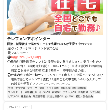
テレフォンアポインター
面接～就業後まで完全リモート✨先輩の95％が子育て中のママ♫
ヴァンテージマネジメント株式会社
フルリモート
時給1,226円～1,920円
勤務時間詳細 完全シフト制 希望を最大限考慮します♫ ⏰月～金でシ
フト自由！ （稼働目安時間： 9:00～17:00 ） ※週9時間以上の稼働を
想定 ⏰お好きな時間帯で1日3時間～！ ⏰平日のみの週...
仕事内容 ✨出社一切ナシ！フルリモート求人！ ✨全国どこでも好きな
場所で働ける♫ ✨シフト柔軟！1週間ごとの申告制 ✨今いるスタッフ
の95％が子育てママ ༶ ༶ ༶ ༶ ༶ ༶ ༶ ༶ ༶ ༶ ༶ ༶...
主婦・主夫歓迎
フリーター歓迎
シフト自由
学歴不問
即日勤務OK
フルリモート
経験者歓迎
ネイルOK
在宅OK
ブランクOK
長期歓迎
シフト制
ピアスOK
服装自由
履歴書不要
友達と応募OK
ひげOK
髪型・髪色自由
アルバイト・パート