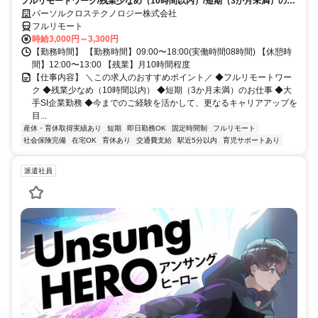
フルリモートワーク/残業少なめ（10時間以内）/短期（3か月未満）のお
仕事/大手SI企業勤務/今までのご経験を活かして、更なるキャリアアップ
パーソルクロステクノロジー株式会社
を目指せます
フルリモート
時給3,000円～3,300円
【勤務時間】 【勤務時間】09:00〜18:00(実働時間08時間) 【休憩時
間】12:00〜13:00 【残業】月10時間程度
【仕事内容】 ＼この求人のおすすめポイント／ ◆フルリモートワー
ク ◆残業少なめ（10時間以内） ◆短期（3か月未満）のお仕事 ◆大
手SI企業勤務 ◆今までのご経験を活かして、更なるキャリアアップを
目...
産休・育休取得実績あり
短期
即日勤務OK
固定時間制
フルリモート
社会保険完備
在宅OK
育休あり
交通費支給
駅近5分以内
育児サポートあり
派遣社員