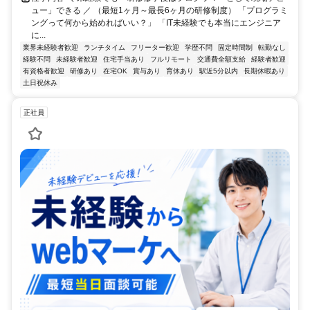
ュー」できる ／ （最短1ヶ月～最長6ヶ月の研修制度） 「プログラミ
ングって何から始めればいい？」 「IT未経験でも本当にエンジニア
に...
業界未経験者歓迎
ランチタイム
フリーター歓迎
学歴不問
固定時間制
転勤なし
経験不問
未経験者歓迎
住宅手当あり
フルリモート
交通費全額支給
経験者歓迎
有資格者歓迎
研修あり
在宅OK
賞与あり
育休あり
駅近5分以内
長期休暇あり
土日祝休み
正社員