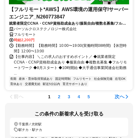
【フルリモート*AWS】AWS環境の運用保守/サーバー
エンジニア_N260773847
就業者限定CCNA・CCNP資格助成金あり/服装自由/複数名募集/フルリ
モートワーク/8月スタート/10時開始/大手通信事業関連会社勤務
パーソルクロステクノロジー株式会社
フルリモート
時給2,200円
【勤務時間】 【勤務時間】10:00〜19:00(実働時間08時間) 【休憩時
間】12:00〜13:00
【仕事内容】 ＼この求人のおすすめポイント／ ◆就業者限定
CCNA・CCNP資格助成金あり ◆服装自由 ◆複数名募集 ◆フルリモ
ートワーク ◆8月スタート ◆10時開始 ◆大手通信事業関連会社勤務
...
長期
産休・育休取得実績あり
固定時間制
フルリモート
社会保険完備
在宅OK
育休あり
交通費支給
駅近5分以内
育児サポートあり
前へ
次へ
1
2
3
4
5
この条件の新着求人を受け取る
千葉県 / 犬吠駅
駅チカ・駅ナカ