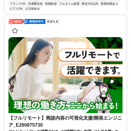
ブランクOK
交通費支給
長期歓迎
フルタイム歓迎
駅近5分以内
長期休暇あり
ピアスOK
土日祝休み
派遣社員
【フルリモート】商談内容の可視化支援/開発エンジニ
ア_E260875730