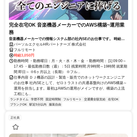
完全在宅OK 音楽機器メーカーでのAWS構築~運用業
務
音楽機器メーカーでの情報システム部の社内SEのお仕事です。 時給
3050円！基本はフル在宅が可能です！ （状況によって出社有り） AWS
パーソルエクセルHRパートナーズ 株式会社
構築の上流工程にも携われます！ご本人負担が約4割でとってもお得な
フルリモート
パナソニック健保に加入頂けます！
時給3,050円
勤務時間 ・勤務曜日：月・火・水・木・金 ・勤務時間： [1] 09:00～
17:45 ・最低勤務日数（週）：5日 残業時間:月9時間～19時間 就業期
間:即日～ ※6ヶ月以上（長期） ※フル...
仕事内容 ＤＪ機器の設計・製造・販売でのネットワークエンジニア
のお仕事 社内SEとして、ゼロトラストの共通基盤向けのAWS構築～
運用を担当します。最初はAWSの運用がメインですが、構築の上流
工程にも...
ランチタイム
学歴不問
固定時間制
フルリモート
交通費全額支給
在宅OK
ブランクOK
駅近5分以内
服装自由
正社員