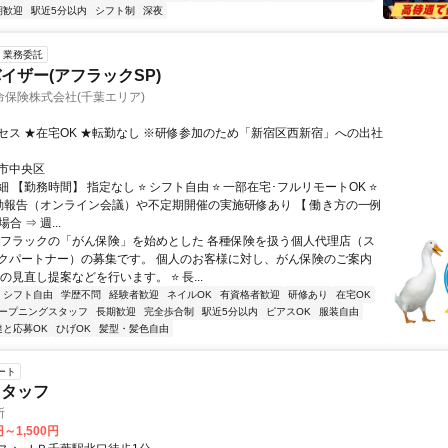
期歓迎
駅近5分以内
シフト制
深夜
業務委託
イザー(アフラックSP)
保険株式会社(千葉エリア)
セス ★在宅OK ★転勤なし ※研修参加のため「新宿区西新宿」への出社
市中央区
 【勤務時間】 指定なし ⭐ シフト自由 ⭐ 一部在宅･フルリモートOK ⭐
動報告（オンライン会議）や不定期開催の実施研修あり 【 働き方の一例
合 ⇒ 週...
アフラックの「がん保険」を始めとした 各種保険を扱う個人代理店（ス
クパートナー）の募集です。 個人のお客様に対し、がん保険のご案内
の見直し提案などを行います。 ⭐ 長...
シフト自由
学歴不問
経験者歓迎
ネイルOK
有資格者歓迎
研修あり
在宅OK
ープニングスタッフ
長期歓迎
完全歩合制
駅近5分以内
ピアスOK
服装自由
達と応募OK
ひげOK
髪型・髪色自由
ート
スタッフ
所
円～1,500円