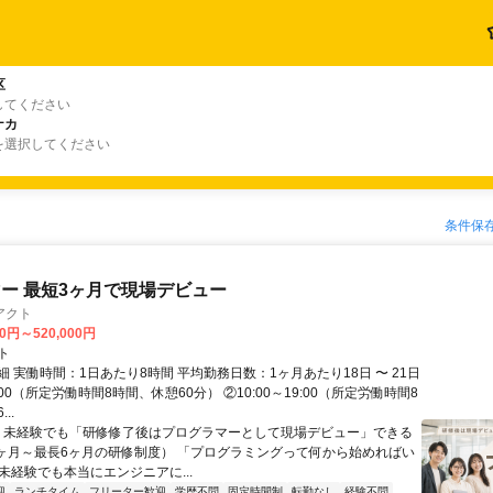
区
してください
ナカ
を選択してください
条件保
ー 最短3ヶ月で現場デビュー
アクト
00円～520,000円
ト
 実働時間：1日あたり8時間 平均勤務日数：1ヶ月あたり18日 〜 21日
18:00（所定労働時間8時間、休憩60分） ②10:00～19:00（所定労働時間8
..
＼ 未経験でも「研修修了後はプログラマーとして現場デビュー」できる
1ヶ月～最長6ヶ月の研修制度） 「プログラミングって何から始めればい
T未経験でも本当にエンジニアに...
迎
ランチタイム
フリーター歓迎
学歴不問
固定時間制
転勤なし
経験不問