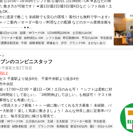
 ⏰10:00～18:00内でシフト制 ⏰週0日､1日3時間～OK ⏩あなたの希
 働き方が可能です！ ⏩週1日/週2日/週3日/週4日など シフト自由！土
K...
✨かに道楽で働こう 未経験でも安心の環境！ 着付けも無料で学べます♪
≫ ✅ご案内 ✅オーダー取り ✅料理などの配膳 などのホール業務全般を
┈┈┈┈┈ ・✦✦...
週1日からOK
副業・WワークOK
1日4時間以内OK
土日祝のみOK
フリーター歓迎
給料前払いOK
シフト自由
即日勤務OK
平日のみOK
学生歓迎
交通費全額支給
午前
経験者歓迎
研修あり
夕方
ブランクOK
まかないあり
ート
レブンのコンビニスタッフ
ン千葉富士見2丁目店
0円以上
セス 千葉駅より徒歩6分、千葉中央駅より徒歩4分
市中央区
 ✅17:00〜22:00 ＊週1日～OK！土日のみも可！ ＊シフトは柔軟に対
「1時間短くして欲しい」「1時間伸ばしてほしい」も相談可！ テスト休
情なども考慮いたし...
＜ ⭐増員スタッフ募集！⭐ ＞ 一緒に働いてくれる方大募集！ 未経験、バ
ー大歓迎！ 楽しく気楽に働きましょう！ みんな仲良し故に定着率バツ
また、毎月安定的に稼げる環境で...
副業・WワークOK
土日祝のみOK
主婦・主夫歓迎
フリーター歓迎
学生歓迎
験者歓迎
経験者歓迎
夕方
ブランクOK
長期歓迎
駅近5分以内
週2・3日からOK