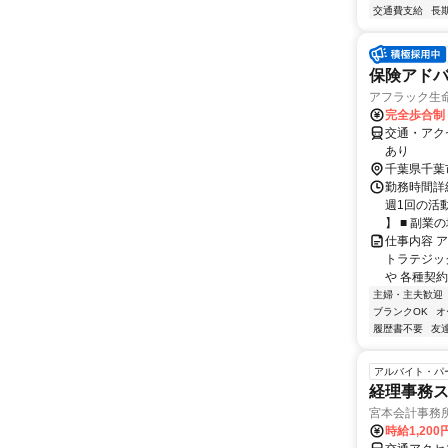
交通費支給
長
保険アドバ
アフラック生命
完全歩合制
交通・アク
あり
千葉県千葉
勤務時間詳細
週1回の活
】 ■ 副業の場
仕事内容 
トラテジッ
や 各種契約
主婦・主夫歓迎
ブランクOK
オ
履歴書不要
友
アルバイト・パ
経理事務
宮本会計事務
時給1,200