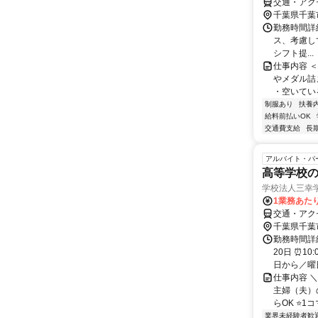
交通・アク
千葉県千葉
勤務時間詳細 
ス、考慮して
シフト提...
仕事内容 
やメダル詰
・空いている
制服あり
扶養
給料前払いOK
交通費支給
長
アルバイト・パ
高等学校の
学校法人三幸
1業務あたり
交通・アクセ
千葉県千葉
勤務時間詳
20日 ⏰1
日から／曜日
仕事内容 
主婦（夫）の
らOK ⭐1コマ
業界未経験者歓