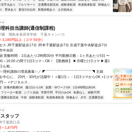
住宅手当あり
フルリモート
交通費全額支給
経験者歓迎
有資格者歓迎
研修あり
り
育休あり
駅近5分以内
長期休暇あり
土日祝休み
ート
理科担当講師(通信制課程)
学園 飛鳥未来高等学校 千葉キャンパス
 3,180円以上（コマ 50分）
ス JR千葉駅徒歩17分 JR本千葉駅徒歩7分 京成千葉中央駅徒歩7分
市中央区
細 実働時間：1日あたり2時間30分 平均勤務日数：1ヶ月あたり5日 〜
0:00～16:00 の間で1日3コマ～OK！ 【勤務例】 ▶月曜だけ3コマ ▶週1
も相...
＼✨理科講師の増員募集✨／ ◤￣￣￣￣￣￣￣￣￣￣￣￣￣◥ 主婦
中心に、 20代・30代が活躍中！ ⭐週1日～・1日3コマからOK ⭐1コマ
80円～ ⭐デジタルス...
迎
扶養内勤務OK
週1日からOK
副業・WワークOK
1日4時間以内OK
フリーター歓迎
シフト自由
学歴不問
平日のみOK
転勤なし
経験不問
交通費全額支給
午前
経験者歓迎
有資格者歓迎
研修あり
夕方
交通費支給
ート
店スタッフ
JR千葉西口店
円～1,875円