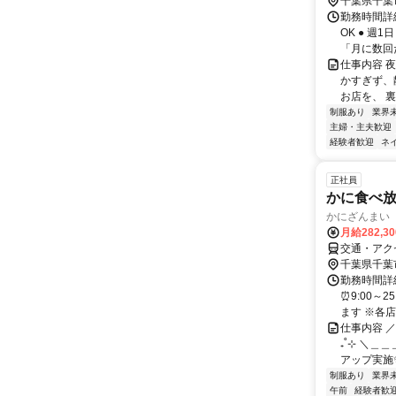
千葉県千葉
勤務時間詳細
OK ● 週
「月に数回だ
仕事内容 夜
かすぎず、
お店を、 裏
制服あり
業界
主婦・主夫歓迎
経験者歓迎
ネ
正社員
かに食べ
かにざんまい
月給282,3
交通・アク
千葉県千葉
勤務時間詳細
⏰9:00～
ます ※各店舗
仕事内容 
₊˚⊹ ＼＿
アップ実施✨
制服あり
業界
午前
経験者歓