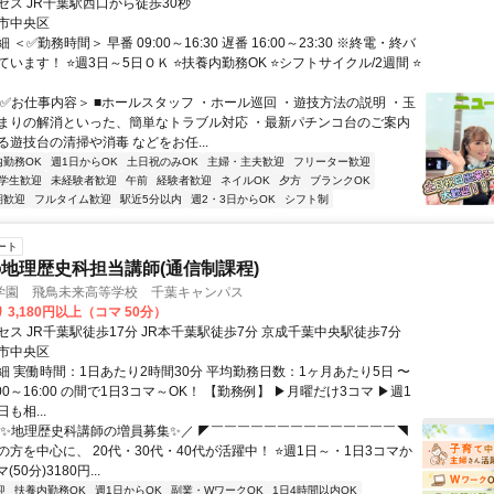
セス JR千葉駅西口から徒歩30秒
市中央区
＜✅勤務時間＞ 早番 09:00～16:30 遅番 16:00～23:30 ※終電・終バ
います！ ⭐週3日～5日ＯＫ ⭐扶養内勤務OK ⭐シフトサイクル/2週間 ⭐
＜✅お仕事内容＞ ■ホールスタッフ ・ホール巡回 ・遊技方法の説明 ・玉
まりの解消といった、簡単なトラブル対応 ・最新パチンコ台のご案内
遊技台の清掃や消毒 などをお任...
内勤務OK
週1日からOK
土日祝のみOK
主婦・主夫歓迎
フリーター歓迎
学生歓迎
未経験者歓迎
午前
経験者歓迎
ネイルOK
夕方
ブランクOK
期歓迎
フルタイム歓迎
駅近5分以内
週2・3日からOK
シフト制
ート
地理歴史科担当講師(通信制課程)
学園 飛鳥未来高等学校 千葉キャンパス
 3,180円以上（コマ 50分）
ス JR千葉駅徒歩17分 JR本千葉駅徒歩7分 京成千葉中央駅徒歩7分
市中央区
細 実働時間：1日あたり2時間30分 平均勤務日数：1ヶ月あたり5日 〜
0:00～16:00 の間で1日3コマ～OK！ 【勤務例】 ▶月曜だけ3コマ ▶週1
も相...
＼✨地理歴史科講師の増員募集✨／ ◤￣￣￣￣￣￣￣￣￣￣￣￣￣￣◥
方を中心に、 20代・30代・40代が活躍中！ ⭐週1日～・1日3コマか
(50分)3180円...
迎
扶養内勤務OK
週1日からOK
副業・WワークOK
1日4時間以内OK