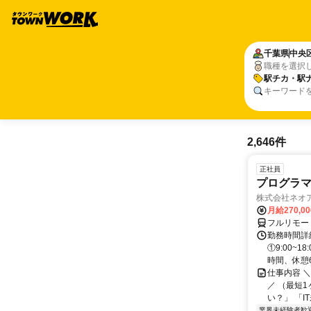
千葉県
中央
職種を選択
駅チカ・駅
キーワード
2,646件
正社員
プログラマ
株式会社ネオ
月給270,0
フルリモー
勤務時間詳細
①9:00~
時間、休憩6.
仕事内容 
／ （最短
い？」 「I
業界未経験者歓