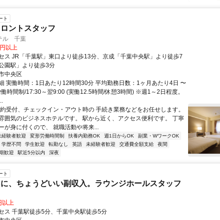
ート
フロントスタッフ
テル 千葉
0円以上
セス JR「千葉駅」東口より徒歩13分、京成「千葉中央駅」より徒歩7
公園駅」より徒歩3分
市中央区
細 実働時間：1日あたり12時間30分 平均勤務日数：1ヶ月あたり4日 〜
働時間制/17:30～翌9:00 (実働12.5時間/休憩3時間) ※週1～2日程度。
.
予約受付、チェックイン・アウト時の 手続き業務などをお任せします。
雰囲気のビジネスホテルです。 駅から近く、アクセス便利です。 丁寧
ーが身に付くので、 就職活動や将来...
未経験者歓迎
変形労働時間制
扶養内勤務OK
週1日からOK
副業・WワークOK
学歴不問
学生歓迎
転勤なし
英語
未経験者歓迎
交通費全額支給
夜間
期歓迎
駅近5分以内
深夜
ート
とに、ちょうどいい副収入。ラウンジホールスタッフ
0円以上
セス 千葉駅徒歩5分、千葉中央駅徒歩5分