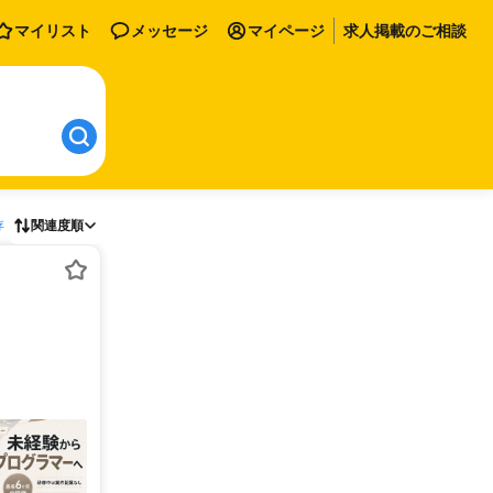
マイリスト
メッセージ
マイページ
求人掲載のご相談
存
関連度順