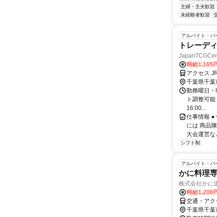
主婦・主夫歓迎
未経験者歓迎
アルバイト・パ
トレーデ
JapanTCGC
時給1,16
アクセス 
千葉県千葉
勤務曜日・
ト調整可能！ 
16:00...
仕事情報 
には 商品
大会運営な
シフト制
アルバイト・パ
かに料理
株式会社かに
時給1,20
交通・アク
千葉県千葉