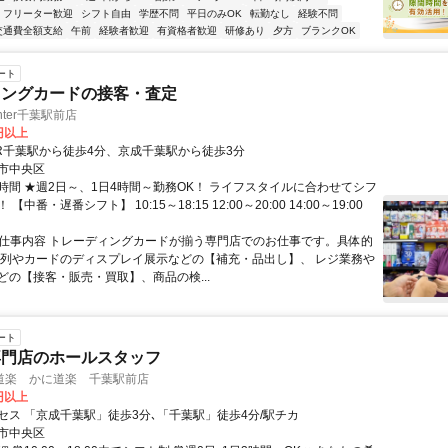
フリーター歓迎
シフト自由
学歴不問
平日のみOK
転勤なし
経験不問
交通費全額支給
午前
経験者歓迎
有資格者歓迎
研修あり
夕方
ブランクOK
ート
ィングカードの接客・査定
enter千葉駅前店
5円以上
JR千葉駅から徒歩4分、京成千葉駅から徒歩3分
市中央区
時間 ★週2日～、1日4時間～勤務OK！ ライフスタイルに合わせてシフ
【中番・遅番シフト】 10:15～18:15 12:00～20:00 14:00～19:00
● 仕事内容 トレーディングカードが揃う専門店でのお仕事です。具体的
陳列やカードのディスプレイ展示などの【補充・品出し】、 レジ業務や
どの【接客・販売・買取】、商品の検...
ート
専門店のホールスタッフ
道楽 かに道楽 千葉駅前店
0円以上
セス 「京成千葉駅」徒歩3分､「千葉駅」徒歩4分/駅チカ
市中央区