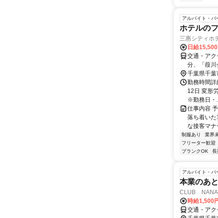
アルバイト・パ
ホテルの
三惠シティホ
日給15,50
交通・アク
分、「葭川
千葉県千葉
勤務時間詳
12日 変形労
※勤務日・..
仕事内容 
落ち着いた
な接客マナ
制服あり
業界
フリーター歓迎
ブランクOK
長
アルバイト・パ
本業のあ
CLUB NANA
時給1,50
交通・アク