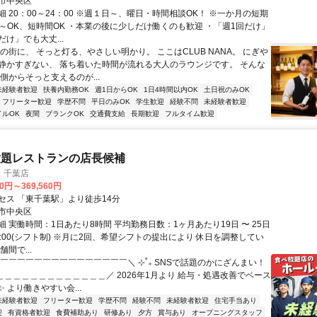
市中央区
 20：00～24：00 ※週１日～、曜日・時間相談OK！ ※一か月の短期
1日～OK、短時間OK ・本業の後に少しだけ働くのも歓迎 ・「週1回だけ」
け」でも大丈...
の街に、 そっと灯る、やさしい明かり。 ここはCLUB NANA。 にぎや
静かすぎない、 落ち着いた時間が流れる大人のラウンジです。 そんな
側からそっと支えるのが...
未経験者歓迎
扶養内勤務OK
週1日からOK
1日4時間以内OK
土日祝のみOK
フリーター歓迎
学歴不問
平日のみOK
学生歓迎
経験不問
未経験者歓迎
イルOK
夜間
ブランクOK
交通費支給
長期歓迎
フルタイム歓迎
放題レストランの店長候補
 千葉店
00円～369,560円
セス 「東千葉駅」より徒歩14分
市中央区
 実働時間：1日あたり8時間 平均勤務日数：1ヶ月あたり19日 〜 25日
25:00(シフト制) ※月に2回、希望シフトの提出により 休日を調整してい
間で...
／￣￣￣￣￣￣￣￣￣￣￣￣￣￣￣＼ ⊹˚₊ SNSで話題のかにざんまい！
＿＿＿＿＿＿＿＿＿＿＿＿＿＿／ 2026年1月より 給与・処遇改善でベース
 より働きやすい会...
未経験者歓迎
フリーター歓迎
学歴不問
経験不問
未経験者歓迎
住宅手当あり
迎
有資格者歓迎
食費補助あり
研修あり
夕方
賞与あり
オープニングスタッフ