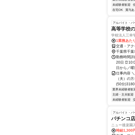
未経験者歓迎
在宅OK
賞与あ
アルバイト・パ
高等学校の
学校法人三幸
1業務あたり
交通・アクセ
千葉県千葉
勤務時間詳
20日 ⏰1
日から／曜日
仕事内容 
（夫）の方を
(50分)31
業界未経験者歓
主婦・主夫歓迎
未経験者歓迎
アルバイト・パ
パチンコ
ニュー後楽園
時給1,300