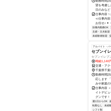
勤務時間詳細
望を考慮した
日のみなどもO
仕事内容 
≪仕事内容
お任せ♪ ✦・
扶養内勤務OK
主婦・主夫歓迎
未経験者歓迎
アルバイト・パ
セブンイ
セブンイレブ
時給1,14
交通・アク
千葉県千葉
勤務時間詳細
応します 
みや家庭の事
仕事内容 
イトデビュ
グンです！ 
週1日からOK
転勤なし
未経
シフト制