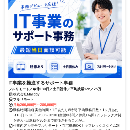
IT事業を推進するサポート事務
フルリモート／年休130日／土日祝休／平均残業12h／25万
株式会社Maliddy
フルリモート
月給260,000円～280,000円
勤務時間詳細 実働時間：1日あたり8時間 平均勤務日数：1ヶ月あた
り18日 〜 20日 9:30〜18:30 (実働8時間／休憩1時間) ☆フレックス制
を導入 (出退勤を30分まで前後させることが...
仕事内容 ✨完全フルリモート・在宅勤務OK！ ✨フレックスタイム制