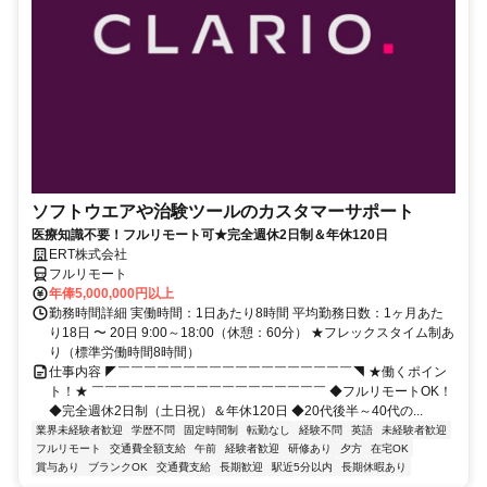
ソフトウエアや治験ツールのカスタマーサポート
医療知識不要！フルリモート可★完全週休2日制＆年休120日
ERT株式会社
フルリモート
年俸5,000,000円以上
勤務時間詳細 実働時間：1日あたり8時間 平均勤務日数：1ヶ月あた
り18日 〜 20日 9:00～18:00（休憩：60分） ★フレックスタイム制あ
り（標準労働時間8時間）
仕事内容 ◤￣￣￣￣￣￣￣￣￣￣￣￣￣￣￣￣￣￣◥ ★働くポイン
ト！★ ￣￣￣￣￣￣￣￣￣￣￣￣￣￣￣￣￣￣ ◆フルリモートOK！
◆完全週休2日制（土日祝）＆年休120日 ◆20代後半～40代の...
業界未経験者歓迎
学歴不問
固定時間制
転勤なし
経験不問
英語
未経験者歓迎
フルリモート
交通費全額支給
午前
経験者歓迎
研修あり
夕方
在宅OK
賞与あり
ブランクOK
交通費支給
長期歓迎
駅近5分以内
長期休暇あり