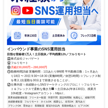
インバウンド事業のSNS運用担当
目指せ登録者1万人！土日祝休／平均残業12h／フルリモート
株式会社ジャパゲート
フルリモート
月給230,000円～280,000円
勤務時間詳細 実働時間：1日あたり8時間 平均勤務日数：1ヶ月あた
り18日 〜 20日 9:30〜18:30 (実働8時間／休憩1時間) ☆フレックス制
を導入 (出退勤を30分まで前後させることが...
仕事内容 ✨未経験からSNSマーケティングのプロに！ ✨フルリモー
ト＆フレックスで柔軟な働き方🏢 ✨土日休み(年休130日)、残業月
10h程度 ✅Instagramアカウント ↓ https:/...
業界未経験者歓迎
フリーター歓迎
学歴不問
固定時間制
転勤なし
経験不問
未経験者歓迎
フルリモート
ネイルOK
残業なし
在宅OK
賞与あり
ブランクOK
育休あり
長期歓迎
駅近5分以内
長期休暇あり
ピアスOK