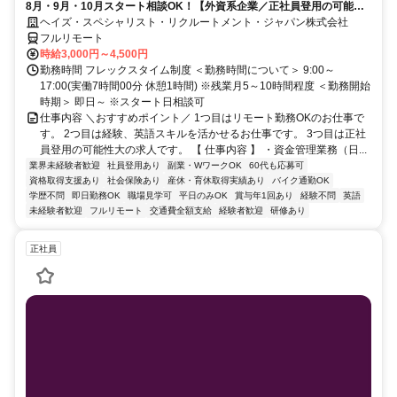
8月・9月・10月スタート相談OK！【外資系企業／正社員登用の可能性
大／700万～800万／リモート勤務OK】経理財務
ヘイズ・スペシャリスト・リクルートメント・ジャパン株式会社
フルリモート
時給3,000円～4,500円
勤務時間 フレックスタイム制度 ＜勤務時間について＞ 9:00～
17:00(実働7時間00分 休憩1時間) ※残業月5～10時間程度 ＜勤務開始
時期＞ 即日～ ※スタート日相談可
仕事内容 ＼おすすめポイント／ 1つ目はリモート勤務OKのお仕事で
す。 2つ目は経験、英語スキルを活かせるお仕事です。 3つ目は正社
員登用の可能性大の求人です。 【 仕事内容 】 ・資金管理業務（日...
業界未経験者歓迎
社員登用あり
副業・WワークOK
60代も応募可
資格取得支援あり
社会保険あり
産休・育休取得実績あり
バイク通勤OK
学歴不問
即日勤務OK
職場見学可
平日のみOK
賞与年1回あり
経験不問
英語
未経験者歓迎
フルリモート
交通費全額支給
経験者歓迎
研修あり
正社員