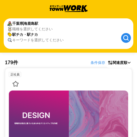
千葉県
海鹿島駅
職種を選択してください
駅チカ・駅ナカ
キーワードを選択してください
179件
条件保存
関連度順
正社員