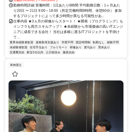
月給250,000円～500,000円
勤務時間詳細 実働時間：1日あたり8時間 平均勤務日数：1ヶ月あた
り20日 〜 21日 9:00～18:00（所定労働時間8時間、休憩60分） 参加
するプロジェクトによって多少時間が異なる可能性があ...
仕事内容 ★3ヵ月の研修からスタート！ ★開発（プログラミング）も
インフラも両方スキルアップ！ ★未経験から市場価値の高いITエンジ
ニアに成長できる会社！ 当社は多岐に渡るITプロジェクトを手掛け
て...
業界未経験者歓迎
資格取得支援あり
学歴不問
固定時間制
転勤なし
経験不問
未経験者歓迎
住宅手当あり
フルリモート
研修あり
賞与あり
育休あり
交通費支給
駅近5分以内
土日祝休み
服装自由
業務委託