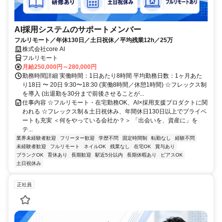
AI採用システムのサポートメンバー
フルリモート／年休130日／土日祝休／平均残業12h／25万
株式会社core AI
フルリモート
月給250,000円～280,000円
勤務時間詳細 実働時間：1日あたり8時間 平均勤務日数：1ヶ月あた
り18日 〜 20日 9:30〜18:30 (実働8時間／休憩1時間) ☆フレックス制
を導入 (出退勤を30分まで前後させることが...
仕事内容 ☆フルリモート・在宅勤務OK、AI×採用支援プロダクトに関
われる ☆フレックス制＆土日祝休み、年間休日130日以上でプライベ
ートも充実 ＜何をやっている会社か？＞ 「出会いを、資産に」を
テ...
業界未経験者歓迎
フリーター歓迎
学歴不問
固定時間制
転勤なし
経験不問
未経験者歓迎
フルリモート
ネイルOK
残業なし
在宅OK
賞与あり
ブランクOK
育休あり
長期歓迎
駅近5分以内
長期休暇あり
ピアスOK
土日祝休み
正社員