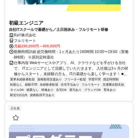
初級エンジニア
自社ITスクールで基礎から／土日祝休み・フルリモート研修
RaY株式会社
フルリモート
月給280,000円～400,000円
勤務時間詳細 総労働時間：1ヶ月あたり160時間 10:00〜19:00（実働
8時間） ※原則定時退社
仕事内容 Webサービスやアプリ、AI、クラウドなどを手がける当社
で、 ITエンジニアとして活躍していただきます。 入社後は3ヶ月の研
修からスタート。未経験の方も、ITの基礎から楽しく学べます！ ■...
業界未経験者歓迎
資格取得支援あり
フリーター歓迎
学歴不問
固定時間制
転勤なし
経験不問
未経験者歓迎
住宅手当あり
フルリモート
交通費全額支給
ネイルOK
残業なし
研修あり
在宅OK
賞与あり
ブランクOK
育休あり
駅近5分以内
資格取得手当あり
正社員