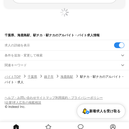
千葉県、海鹿島駅、駅チカ・駅ナカのアルバイト・バイト求人情報
求人の詳細を表示
条件を追加・変更して検索
市区町村を追加・変更
関連キーワード
完全在宅ワーク 全国
シール貼り 在宅
現在地周辺
ガチャガチャ
犬カフェ
千葉県
駅を追加・変更
バイトTOP
千葉県
銚子市
海鹿島駅
駅チカ・駅ナカのアルバイト・
千葉県
すべて
バイト・求人
千葉市
すべて
職種を追加・変更
JR武蔵野線
中央区
花見川区
稲毛区
若葉区
緑区
美浜区
南流山駅
新松戸駅
新八柱駅
東松戸駅
市川大野駅
船橋法典駅
西船橋駅
飲食・フードサービス
銚子市
市川市
船橋市
館山市
木更津市
松戸市
野田市
茂原市
成田市
佐倉市
東金市
特徴を追加・変更
飲食・フードサービス
すべて
ヘルプ・お問い合わせ
サイトマップ
利用規約・プライバシーポリシー
JR中央・総武線
旭市
習志野市
柏市
勝浦市
市原市
流山市
八千代市
我孫子市
鴨川市
鎌ケ谷市
ホールスタッフ
キッチンスタッフ
皿洗い・洗い場
精肉・鮮魚加工
給食調理
人気
[企業]求人広告の掲載相談
市川駅
本八幡駅
下総中山駅
西船橋駅
船橋駅
東船橋駅
津田沼駅
幕張本郷駅
幕張駅
君津市
富津市
浦安市
四街道市
袖ケ浦市
八街市
印西市
白井市
富里市
南房総市
雇用形態を追加・変更
パン屋（ベーカリー）
フードカウンター販売員
バー（BAR）・バーテンダー
日払いOK
高校生歓迎
学生歓迎
深夜の仕事
髪型・髪色自由
ひげOK
ネイルOK
新検見川駅
稲毛駅
西千葉駅
千葉駅
匝瑳市
香取市
山武市
いすみ市
大網白里市
印旛郡
香取郡
山武郡
長生郡
夷隅郡
飲食店補助（開店・閉店準備）
飲食店（店長・マネージャー）
新着求人を受け取る
ピアスOK
アルバイト・パート
履歴書不要
オープニングスタッフ
留学生・外国人活躍中
安房郡
都道府県を変更
営業・販売
JR総武本線
勤務期間
正社員
市川駅
船橋駅
津田沼駅
稲毛駅
千葉駅
東千葉駅
都賀駅
四街道駅
物井駅
佐倉駅
営業・販売
すべて
短期
契約社員
単発・1日OK
長期
期間限定（春夏冬休み等）
南酒々井駅
榎戸駅
八街駅
日向駅
成東駅
松尾駅
横芝駅
飯倉駅
八日市場駅
干潟駅
旭駅
営業
テレフォンアポインター（テレアポ）
ルートセールス
コンビニ
シフト
派遣社員