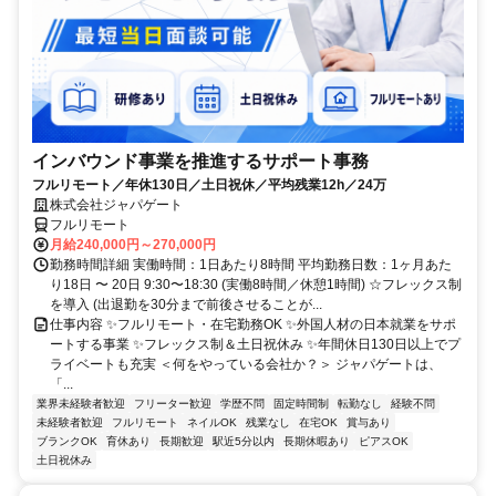
インバウンド事業を推進するサポート事務
フルリモート／年休130日／土日祝休／平均残業12h／24万
株式会社ジャパゲート
フルリモート
月給240,000円～270,000円
勤務時間詳細 実働時間：1日あたり8時間 平均勤務日数：1ヶ月あた
り18日 〜 20日 9:30〜18:30 (実働8時間／休憩1時間) ☆フレックス制
を導入 (出退勤を30分まで前後させることが...
仕事内容 ✨フルリモート・在宅勤務OK ✨外国人材の日本就業をサポ
ートする事業 ✨フレックス制＆土日祝休み ✨年間休日130日以上でプ
ライベートも充実 ＜何をやっている会社か？＞ ジャパゲートは、
「...
業界未経験者歓迎
フリーター歓迎
学歴不問
固定時間制
転勤なし
経験不問
未経験者歓迎
フルリモート
ネイルOK
残業なし
在宅OK
賞与あり
ブランクOK
育休あり
長期歓迎
駅近5分以内
長期休暇あり
ピアスOK
土日祝休み