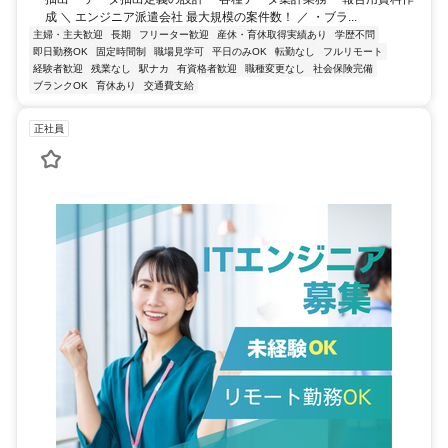
成 ＼ エンジニア派遣会社 最大規模の案件数！ ／ ・ブラ...
主婦・主夫歓迎
長期
フリーター歓迎
産休・育休取得実績あり
学歴不問
即日勤務OK
固定時間制
職場見学可
平日のみOK
転勤なし
フルリモート
経験者歓迎
残業なし
駅ナカ
有資格者歓迎
職種変更なし
社会保険完備
ブランクOK
育休あり
交通費支給
正社員