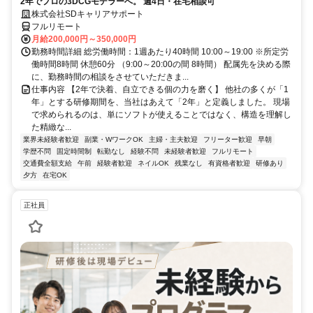
2年でプロの3DCGモデラーへ。 週4日・在宅相談可
株式会社SDキャリアサポート
フルリモート
月給200,000円～350,000円
勤務時間詳細 総労働時間：1週あたり40時間 10:00～19:00 ※所定労
働時間8時間 休憩60分 （9:00～20:00の間 8時間） 配属先を決める際
に、勤務時間の相談をさせていただきま...
仕事内容 【2年で決着、自立できる個の力を磨く】 他社の多くが「1
年」とする研修期間を、当社はあえて「2年」と定義しました。 現場
で求められるのは、単にソフトが使えることではなく、構造を理解し
た精緻な...
業界未経験者歓迎
副業・WワークOK
主婦・主夫歓迎
フリーター歓迎
早朝
学歴不問
固定時間制
転勤なし
経験不問
未経験者歓迎
フルリモート
交通費全額支給
午前
経験者歓迎
ネイルOK
残業なし
有資格者歓迎
研修あり
夕方
在宅OK
正社員