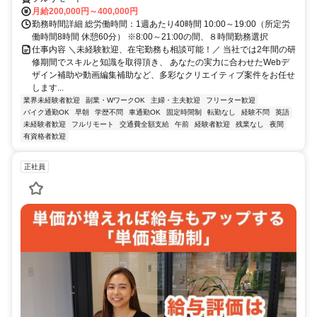
月給200,000円～400,000円
勤務時間詳細 総労働時間：1週あたり40時間 10:00～19:00（所定労
働時間8時間 休憩60分） ※8:00～21:00の間、８時間勤務選択
仕事内容 ＼未経験歓迎、在宅勤務も相談可能！／ 当社では2年間の研
修期間でスキルと知識を取得頂き、 あなたの実力に合わせたWebデ
ザイン補助や動画編集補助など、多彩なクリエイティブ案件をお任せ
します...
業界未経験者歓迎
副業・WワークOK
主婦・主夫歓迎
フリーター歓迎
バイク通勤OK
早朝
学歴不問
車通勤OK
固定時間制
転勤なし
経験不問
英語
未経験者歓迎
フルリモート
交通費全額支給
午前
経験者歓迎
残業なし
夜間
有資格者歓迎
正社員