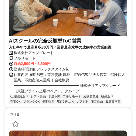
AIスクールの完全反響型ToC営業
入社半年で最高月収80万円／業界最高水準の成約率の営業組織
株式会社アップグレード
フルリモート
時給2,500円～3,500円
勤務時間詳細 フレックスタイム制
仕事内容 雇用形態：業務委託 職種：IT/通信製品法人営業、保険個人
営業、不動産個人営業 ▏会社概要
━━━━━━━━━━━━━━━━━━ 株式会社アップグレード
（東証プライム上場のベクトルグループ...
社員登用あり
シフト自由
学歴不問
フルリモート
経験者歓迎
研修あり
在宅OK
ブランクOK
長期歓迎
駅近5分以内
シフト制
服装自由
履歴書不要
正社員