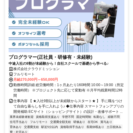
プログラマー(正社員・研修有・未経験)
中途入社の9割が未経験から！自社スクールで基礎から学べる♪
株式会社クラウドミッション
フルリモート
月給270,000円～650,000円
勤務時間詳細 総労働時間：1ヶ月あたり160時間 10:00～19:00（所定
労働時間） ※プロジェクト先に応じて変動有 ※月平均残業時間12時
間
仕事内容 【 ★入社9割以上が未経験からスタート★ 】 手に職をつけ
て自由な暮らしを手に入れよう♪ ◆仕事内容 スマートフォンアプリの
開発補助 ECサイト（ショッピングサイト）の設計・改修サポート ...
業界未経験者歓迎
資格取得支援あり
学歴不問
固定時間制
転勤なし
経験不問
住宅手当あり
フルリモート
交通費全額支給
研修あり
在宅OK
賞与あり
育休あり
交通費支給
駅近5分以内
資格取得手当あり
長期休暇あり
土日祝休み
寮・社宅あり