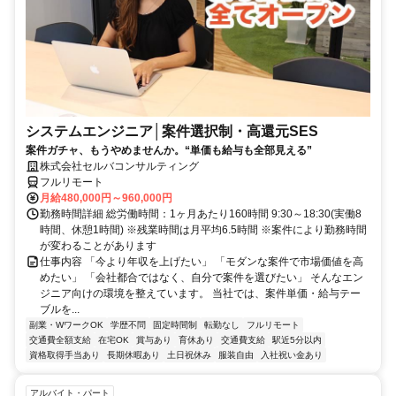
システムエンジニア│案件選択制・高還元SES
案件ガチャ、もうやめませんか。“単価も給与も全部見える”
株式会社セルバコンサルティング
フルリモート
月給480,000円～960,000円
勤務時間詳細 総労働時間：1ヶ月あたり160時間 9:30～18:30(実働8
時間、休憩1時間) ※残業時間は月平均6.5時間 ※案件により勤務時間
が変わることがあります
仕事内容 「今より年収を上げたい」 「モダンな案件で市場価値を高
めたい」 「会社都合ではなく、自分で案件を選びたい」 そんなエン
ジニア向けの環境を整えています。 当社では、案件単価・給与テー
ブルを...
副業・WワークOK
学歴不問
固定時間制
転勤なし
フルリモート
交通費全額支給
在宅OK
賞与あり
育休あり
交通費支給
駅近5分以内
資格取得手当あり
長期休暇あり
土日祝休み
服装自由
入社祝い金あり
アルバイト・パート