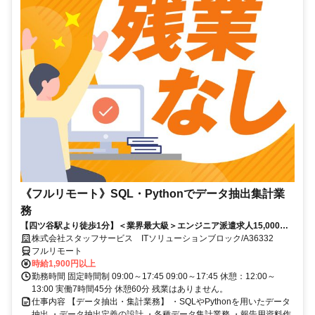
《フルリモート》SQL・Pythonでデータ抽出集計業
務
【四ツ谷駅より徒歩1分】＜業界最大級＞エンジニア派遣求人15,000件
以上◎ 来社不要のカンタン登録→最短2日で就業可能！！
株式会社スタッフサービス ITソリューションブロック/A36332
フルリモート
時給1,900円以上
勤務時間 固定時間制 09:00～17:45 09:00～17:45 休憩：12:00～
13:00 実働7時間45分 休憩60分 残業はありません。
仕事内容 【データ抽出・集計業務】 ・SQLやPythonを用いたデータ
抽出 ・データ抽出定義の設計 ・各種データ集計業務 ・報告用資料作