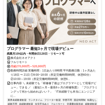
プログラマー 最短3ヶ月で現場デビュー
残業月10h以内・年間休日128日・リモート可
株式会社ネオアクト
フルリモート
月給270,000円～520,000円
勤務時間詳細 実働時間：1日あたり8時間 平均勤務日数：1ヶ月あた
り18日 〜 21日 ①9:00~18:00（所定労働時間8時間、休憩60分）
②10:00～19:00（所定労働時間8時間、休憩6...
仕事内容 ＼ 未経験でも「研修修了後はプログラマーとして現場デビ
ュー」できる ／ （最短1ヶ月～最長6ヶ月の研修制度） 「プログラミ
ングって何から始めればいい？」 「IT未経験でも本当にエンジニア
に...
業界未経験者歓迎
ランチタイム
フリーター歓迎
学歴不問
固定時間制
転勤なし
経験不問
未経験者歓迎
住宅手当あり
フルリモート
交通費全額支給
経験者歓迎