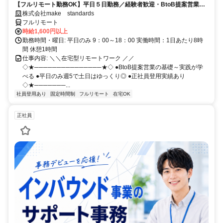
【フルリモート勤務OK】平日５日勤務／経験者歓迎・BtoB提案営業で
スキルアップ
株式会社make standards
フルリモート
時給1,600円以上
勤務時間・曜日: 平日のみ 9：00～18：00 実働時間：1日あたり8時
間 休憩1時間
仕事内容: ＼＼在宅型リモートワーク ／／
◇★───────────────★◇ ●BtoB提案営業の基礎～実践が学
べる ●平日のみ週5で土日はゆっくり◎ ●正社員登用実績あり
◇★───────...
社員登用あり
固定時間制
フルリモート
在宅OK
正社員