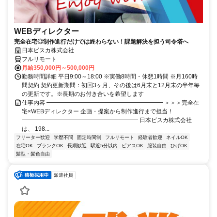
WEBディレクター
完全在宅◎制作進行だけでは終わらない！課題解決を担う司令塔へ
日本ビスカ株式会社
フルリモート
月給350,000円～500,000円
勤務時間詳細 平日9:00～18:00 ※実働8時間・休憩1時間 ※月160時
間契約 契約更新期間：初回3ヶ月、その後は6月末と12月末の半年毎
の更新です。※長期のお付き合いを希望します
仕事内容 ━━━━━━━━━━━━━━━━━━━━ ＞＞＞完全在
宅×WEBディレクター 企画・提案から制作進行まで担当！
━━━━━━━━━━━━━━━━━━━━ 日本ビスカ株式会社
は、 198...
フリーター歓迎
学歴不問
固定時間制
フルリモート
経験者歓迎
ネイルOK
在宅OK
ブランクOK
長期歓迎
駅近5分以内
ピアスOK
服装自由
ひげOK
髪型・髪色自由
派遣社員