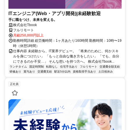
ITエンジニア(Web・アプリ開発)|未経験歓迎
手に職をつけ、未来を変える。
株式会社Tbook
フルリモート
月給250,000円以上
勤務時間詳細 総労働時間：1ヶ月あたり160時間 勤務時間：10時〜19
時（休憩1時間）
仕事内容 未経験から、IT業界デビュー。 「将来のために、何かスキ
ルを身につけたい」 「もっと自由な働き方をしたい」 「でも、自分
にできるのか不安…」 そんな想いを持つ方へ。 株式会社Tbook...
ランチタイム
固定時間制
転勤なし
住宅手当あり
フルリモート
交通費全額支給
研修あり
賞与あり
交通費支給
駅近5分以内
資格取得手当あり
土日祝休み
正社員