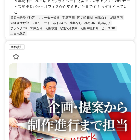
＆年間休日130日以上でプライベート充実 ✨スマホアプリ・Webサー
ビス開発をバックオフィスから支えるお仕事です！ ＜何をやってい
る...
業界未経験者歓迎
フリーター歓迎
学歴不問
固定時間制
転勤なし
経験不問
未経験者歓迎
フルリモート
ネイルOK
残業なし
在宅OK
賞与あり
ブランクOK
育休あり
長期歓迎
駅近5分以内
長期休暇あり
ピアスOK
土日祝休み
業務委託