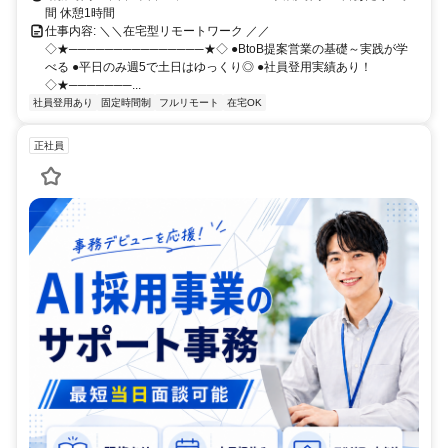
間 休憩1時間
仕事内容: ＼＼在宅型リモートワーク ／／
◇★───────────────★◇ ●BtoB提案営業の基礎～実践が学
べる ●平日のみ週5で土日はゆっくり◎ ●社員登用実績あり！
◇★───────...
社員登用あり
固定時間制
フルリモート
在宅OK
正社員