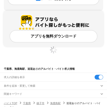
アプリを無料ダウンロード
千葉県、海鹿島駅、送迎ありのアルバイト・バイト求人情報
求人の詳細を表示
条件を追加・変更して検索
市区町村を追加・変更
関連キーワード
完全在宅ワーク 全国
シール貼り 在宅
現在地周辺
ガチャガチャ
犬カフェ
千葉県
駅を追加・変更
バイトTOP
千葉県
銚子市
海鹿島駅
送迎ありのアルバイト・バイ
千葉県
すべて