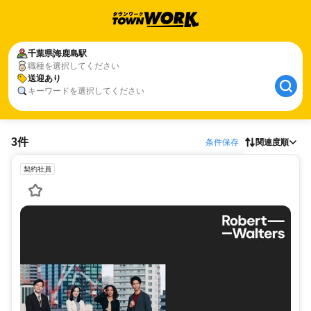
千葉県
海鹿島駅
職種を選択してください
送迎あり
キーワードを選択してください
3件
条件保存
関連度順
契約社員