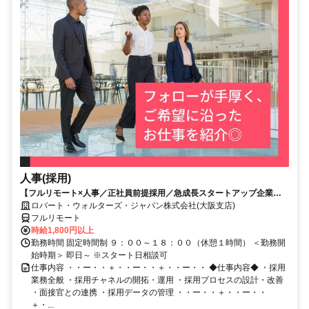
人事(採用)
【フルリモート×人事／正社員前提採用／急成長スタートアップ企業／
英語】Robert Walters
ロバート・ウォルターズ・ジャパン株式会社(大阪支店)
フルリモート
時給1,800円以上
勤務時間 固定時間制 ９：００～１８：００（休憩１時間） ＜勤務開
始時期＞ 即日～ ※スタート日相談可
仕事内容 ・・ー・・＋・・ー・・＋・・ー・・ ◆仕事内容◆ ・採用
業務全般 ・採用チャネルの開拓・運用 ・採用プロセスの設計・改善
・面接官との連携 ・採用データの管理 ・・ー・・＋・・ー・・
＋・...