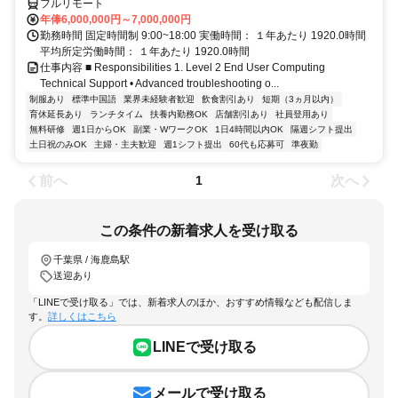
フルリモート
年俸6,000,000円～7,000,000円
勤務時間 固定時間制 9:00~18:00 実働時間： １年あたり 1920.0時間
平均所定労働時間： １年あたり 1920.0時間
仕事内容 ■ Responsibilities 1. Level 2 End User Computing
Technical Support • Advanced troubleshooting o...
制服あり
標準中国語
業界未経験者歓迎
飲食割引あり
短期（3ヵ月以内）
育休延長あり
ランチタイム
扶養内勤務OK
店舗割引あり
社員登用あり
無料研修
週1日からOK
副業・WワークOK
1日4時間以内OK
隔週シフト提出
土日祝のみOK
主婦・主夫歓迎
週1シフト提出
60代も応募可
準夜勤
前へ
次へ
1
この条件の新着求人を受け取る
千葉県 / 海鹿島駅
送迎あり
「LINEで受け取る」では、新着求人のほか、おすすめ情報なども配信しま
す。
詳しくはこちら
LINEで受け取る
メールで受け取る