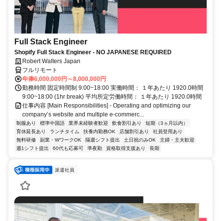
Full Stack Engineer
Shopify Full Stack Engineer - NO JAPANESE REQUIRED
Robert Walters Japan
フルリモート
年俸6,000,000円～8,000,000円
勤務時間 固定時間制 9:00~18:00 実働時間： １年あたり 1920.0時間
9:00~18:00 (1hr break) 平均所定労働時間： １年あたり 1920.0時間
仕事内容 [Main Responsibilities] - Operating and optimizing our
company’s website and multiple e-commerc...
制服あり
標準中国語
業界未経験者歓迎
飲食割引あり
短期（3ヵ月以内）
育休延長あり
ランチタイム
扶養内勤務OK
店舗割引あり
社員登用あり
無料研修
副業・WワークOK
隔週シフト提出
土日祝のみOK
主婦・主夫歓迎
週1シフト提出
60代も応募可
準夜勤
資格取得支援あり
長期
派遣社員