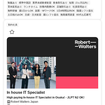
制服あり
標準中国語
業界未経験者歓迎
飲食割引あり
短期（3ヵ月以内）
育休延長あり
ランチタイム
扶養内勤務OK
店舗割引あり
社員登用あり
無料研修
週1日からOK
副業・WワークOK
1日4時間以内OK
隔週シフト提出
土日祝のみOK
主婦・主夫歓迎
週1シフト提出
無期雇用派遣
60代も応募可
契約社員
In house IT Specialist
High paying In-house IT Specialist in Osaka! - JLPT N2 OK!
Robert Walters Japan