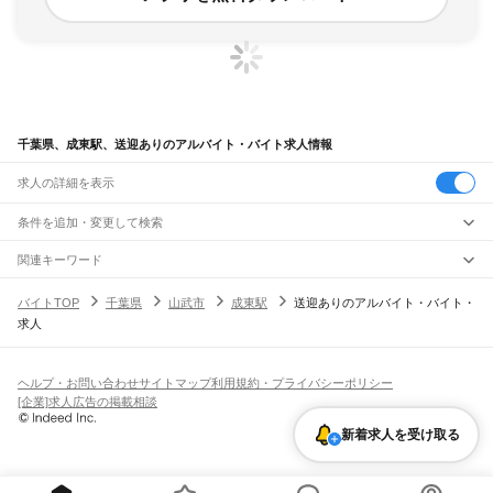
千葉県、成東駅、送迎ありのアルバイト・バイト求人情報
求人の詳細を表示
条件を追加・変更して検索
市区町村を追加・変更
関連キーワード
完全在宅ワーク 全国
シール貼り 在宅
現在地周辺
ガチャガチャ
犬カフェ
千葉県
駅を追加・変更
バイトTOP
千葉県
山武市
成東駅
送迎ありのアルバイト・バイト・
千葉県
すべて
求人
千葉市
すべて
職種を追加・変更
JR武蔵野線
中央区
花見川区
稲毛区
若葉区
緑区
美浜区
南流山駅
新松戸駅
新八柱駅
東松戸駅
市川大野駅
船橋法典駅
西船橋駅
飲食・フードサービス
銚子市
市川市
船橋市
館山市
木更津市
松戸市
野田市
茂原市
成田市
佐倉市
東金市
特徴を追加・変更
飲食・フードサービス
すべて
ヘルプ・お問い合わせ
サイトマップ
利用規約・プライバシーポリシー
JR中央・総武線
旭市
習志野市
柏市
勝浦市
市原市
流山市
八千代市
我孫子市
鴨川市
鎌ケ谷市
ホールスタッフ
キッチンスタッフ
皿洗い・洗い場
精肉・鮮魚加工
給食調理
人気
[企業]求人広告の掲載相談
市川駅
本八幡駅
下総中山駅
西船橋駅
船橋駅
東船橋駅
津田沼駅
幕張本郷駅
幕張駅
君津市
富津市
浦安市
四街道市
袖ケ浦市
八街市
印西市
白井市
富里市
南房総市
雇用形態を追加・変更
パン屋（ベーカリー）
フードカウンター販売員
バー（BAR）・バーテンダー
日払いOK
高校生歓迎
学生歓迎
深夜の仕事
髪型・髪色自由
ひげOK
ネイルOK
新検見川駅
稲毛駅
西千葉駅
千葉駅
匝瑳市
香取市
山武市
いすみ市
大網白里市
印旛郡
香取郡
山武郡
長生郡
夷隅郡
新着求人を受け取る
飲食店補助（開店・閉店準備）
飲食店（店長・マネージャー）
ピアスOK
アルバイト・パート
履歴書不要
オープニングスタッフ
留学生・外国人活躍中
安房郡
都道府県を変更
営業・販売
JR総武本線
勤務期間
正社員
市川駅
船橋駅
津田沼駅
稲毛駅
千葉駅
東千葉駅
都賀駅
四街道駅
物井駅
佐倉駅
営業・販売
すべて
短期
契約社員
単発・1日OK
長期
期間限定（春夏冬休み等）
南酒々井駅
榎戸駅
八街駅
日向駅
成東駅
松尾駅
横芝駅
飯倉駅
八日市場駅
干潟駅
旭駅
営業
テレフォンアポインター（テレアポ）
ルートセールス
コンビニ
シフト
派遣社員