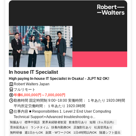
In house IT Specialist
High paying In-house IT Specialist in Osaka! - JLPT N2 OK!
Robert Walters Japan
フルリモート
年俸6,000,000円～7,000,000円
勤務時間 固定時間制 9:00~18:00 実働時間： １年あたり 1920.0時間
平均所定労働時間： １年あたり 1920.0時間
仕事内容 ■ Responsibilities 1. Level 2 End User Computing
Technical Support • Advanced troubleshooting o...
制服あり
標準中国語
業界未経験者歓迎
飲食割引あり
短期（3ヵ月以内）
育休延長あり
ランチタイム
扶養内勤務OK
店舗割引あり
社員登用あり
無料研修
週1日からOK
副業・WワークOK
1日4時間以内OK
隔週シフト提出