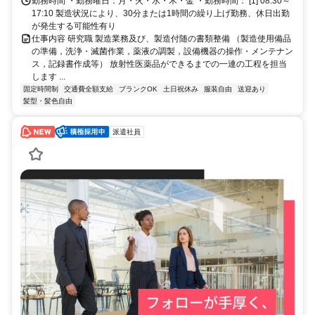
勤務時間 ・勤務曜日：月・火・水・木・金 ・勤務時間： [1] 08:30～
17:10 製造状況により、30分または1時間の繰り上げ勤務、休日出勤
が発生する可能性有り
仕事内容 研究職 製造業務及び、製造付随の書類整備 （製造使用備品
の準備，洗浄・滅菌作業，薬液の調製，設備機器の操作・メンテナン
ス，記録書作成等） 放射性医薬品ができるまでの一連の工程を担当
します ...
固定時間制
交通費全額支給
ブランクOK
土日祝休み
服装自由
送迎あり
髪型・髪色自由
派遣社員