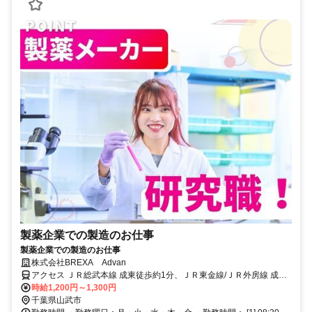
製薬企業での製造のお仕事
製薬企業での製造のお仕事
株式会社BREXA Advan
アクセス ＪＲ総武本線 成東徒歩約1分、ＪＲ東金線/ＪＲ外房線 成東
徒歩約1分、ＪＲ東金線/ＪＲ外房線 求名出入口2徒歩約51分 成東駅よ
時給1,200円～1,300円
り社用バス10分
千葉県山武市