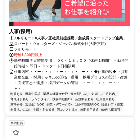
人事(採用)
【フルリモート×人事／正社員前提採用／急成長スタートアップ企業／
英語】Robert Walters
ロバート・ウォルターズ・ジャパン株式会社(大阪支店)
フルリモート
時給1,800円以上
勤務時間 固定時間制 ９：００～１８：００（休憩１時間） ＜勤務開
始時期＞ 即日～ ※スタート日相談可
仕事内容 ・・ー・・＋・・ー・・＋・・ー・・ ◆仕事内容◆ ・採用
業務全般 ・採用チャネルの開拓・運用 ・採用プロセスの設計・改善
・面接官との連携 ・採用データの管理 ・・ー・・＋・・ー・・
＋・...
制服あり
標準中国語
業界未経験者歓迎
飲食割引あり
短期（3ヵ月以内）
育休延長あり
ランチタイム
扶養内勤務OK
店舗割引あり
社員登用あり
無料研修
週1日からOK
副業・WワークOK
1日4時間以内OK
隔週シフト提出
土日祝のみOK
主婦・主夫歓迎
週1シフト提出
無期雇用派遣
60代も応募可
契約社員