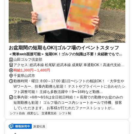
お盆期間の短期もOK!|ゴルフ場のイベントスタッフ
＜簡単web面接可能＞ 短期OK！ゴルフの知識は不要！未経験でもでき
る簡単なお仕事◎
山田ゴルフ倶楽部
アクセス: 総武本線 松尾駅 総武本線 成東駅 車通勤OK！高速代支給あ
り！ 最寄駅から送迎有り(規定有)
時給1,300円～1,400円
千葉県山武市
勤務時間・曜日: 8:00～17:00 週1日〜/シフトの相談OK！ ・大学生や
Wワーカー、扶養内勤務も歓迎！ テストやプライベートに合わせたシ
フト調整可能！ 主婦も多数活躍中！9〜16時など勤務...
仕事内容: ⭐️8/8〜8/16は全日祝日時給！⭐️ 長期での勤務やお盆のみの
短期勤務も歓迎！ ゴルフ場のコース内ショートホールで待機、接客
していただきます。 お客様が打たれたファーストショットが...
シフト自由
残業なし
交通費支給
シフト制
派遣社員