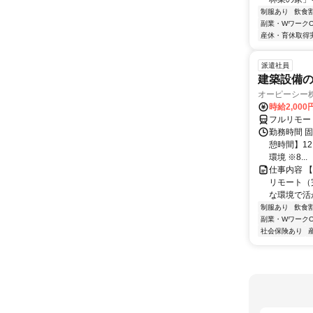
制服あり
飲食
副業・WワークO
産休・育休取得
派遣社員
建築設備の
オーピーシー
時給2,000
フルリモー
勤務時間 固定
憩時間】1
環境 ※8...
仕事内容 
リモート（
な環境で活
制服あり
飲食
副業・WワークO
社会保険あり