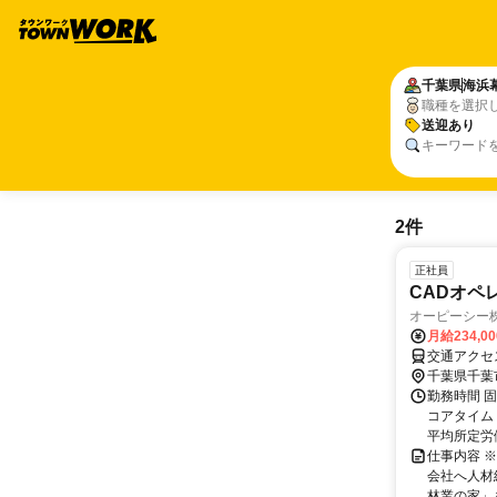
千葉県
海浜
職種を選択
送迎あり
キーワード
2件
正社員
CADオペ
オーピーシー
月給234,0
交通アクセス
千葉県千葉
勤務時間 
コアタイム：
平均所定労働
仕事内容 
会社へ人材
林業の家」