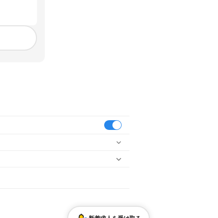
川市
鎌ケ谷市
君津市
富津市
浦安市
四街道市
袖ケ浦市