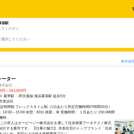
幕張駅
してください
を選択してください
条件保
レーター
株式会社
00円～264,000円
 最寄駅：JR京葉線 海浜幕張駅 徒歩5分
市美浜区
固定時間制 フレックスタイム制（1日あたり所定労働時間07時間30分）
10:00～15:00 休憩：60分 残業：有 実働時間： １月あたり 150.0時間
時...
※この求人はオーピーシー株式会社を通して住友林業アーキテクノ株式
紹介する案件です。 【仕事の魅力】 木造住宅のトップブランド「住友
をはじめ、別荘などの中大規模建築プロジ...