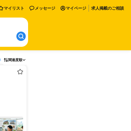
マイリスト
メッセージ
マイページ
求人掲載のご相談
存
関連度順