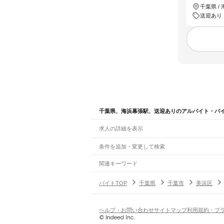
千葉県 /
送迎あり
千葉県、海浜幕張駅、送迎ありのアルバイト・バ
求人の詳細を表示
条件を追加・変更して検索
市区町村を追加・変更
関連キーワード
完全在宅ワーク 全国
シール貼り 在宅
現在地周
千葉県
駅を追加・変更
バイトTOP
千葉県
千葉市
美浜区
千葉県
すべて
千葉市
すべて
職種を追加・変更
JR武蔵野線
中央区
花見川区
稲毛区
若葉区
緑区
美浜区
南流山駅
新松戸駅
新八柱駅
東松戸駅
市川大野駅
飲食・フードサービス
ヘルプ・お問い合わせ
サイトマップ
利用規約・プ
銚子市
市川市
船橋市
館山市
木更津市
松戸市
特徴を追加・変更
飲食・フードサービス
すべて
JR中央・総武線
八街市
印西市
白井市
富里市
南房総市
匝瑳市