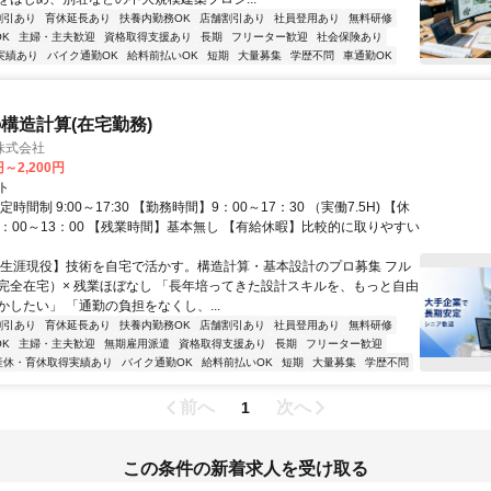
割引あり
育休延長あり
扶養内勤務OK
店舗割引あり
社員登用あり
無料研修
K
主婦・主夫歓迎
資格取得支援あり
長期
フリーター歓迎
社会保険あり
実績あり
バイク通勤OK
給料前払いOK
短期
大量募集
学歴不問
車通勤OK
構造計算(在宅勤務)
株式会社
円～2,200円
ト
時間制 9:00～17:30 【勤務時間】9：00～17：30 （実働7.5H) 【休
2：00～13：00 【残業時間】基本無し 【有給休暇】比較的に取りやすい
【生涯現役】技術を自宅で活かす。構造計算・基本設計のプロ募集 フル
完全在宅）× 残業ほぼなし 「長年培ってきた設計スキルを、もっと自由
かしたい」 「通勤の負担をなくし、...
割引あり
育休延長あり
扶養内勤務OK
店舗割引あり
社員登用あり
無料研修
K
主婦・主夫歓迎
無期雇用派遣
資格取得支援あり
長期
フリーター歓迎
産休・育休取得実績あり
バイク通勤OK
給料前払いOK
短期
大量募集
学歴不問
前へ
次へ
1
この条件の新着求人を受け取る