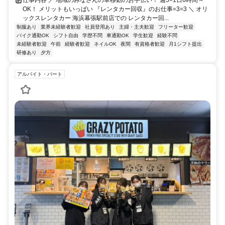
OK！ メリットもいっぱい 『レンタカー回収』のお仕事=3=3 ＼ オリ
ックスレンタカー 海浜幕張駅前店での レンタカー回...
制服あり
業界未経験者歓迎
社員登用あり
主婦・主夫歓迎
フリーター歓迎
バイク通勤OK
シフト自由
学歴不問
車通勤OK
学生歓迎
経験不問
未経験者歓迎
午前
経験者歓迎
ネイルOK
夜間
有資格者歓迎
月1シフト提出
研修あり
夕方
アルバイト・パート