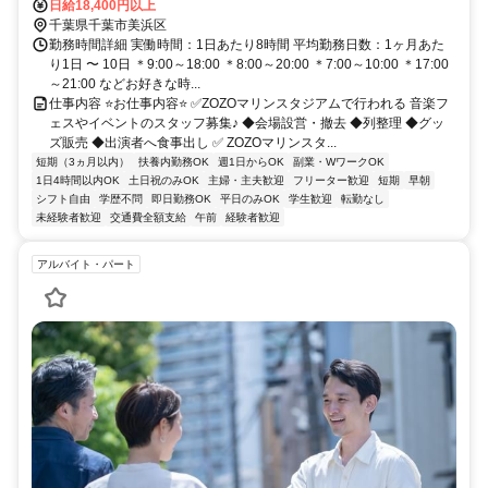
日給18,400円以上
千葉県千葉市美浜区
勤務時間詳細 実働時間：1日あたり8時間 平均勤務日数：1ヶ月あた
り1日 〜 10日 ＊9:00～18:00 ＊8:00～20:00 ＊7:00～10:00 ＊17:00
～21:00 などお好きな時...
仕事内容 ⭐お仕事内容⭐ ✅ZOZOマリンスタジアムで行われる 音楽フ
ェスやイベントのスタッフ募集♪ ◆会場設営・撤去 ◆列整理 ◆グッ
ズ販売 ◆出演者へ食事出し ✅ ZOZOマリンスタ...
短期（3ヵ月以内）
扶養内勤務OK
週1日からOK
副業・WワークOK
1日4時間以内OK
土日祝のみOK
主婦・主夫歓迎
フリーター歓迎
短期
早朝
シフト自由
学歴不問
即日勤務OK
平日のみOK
学生歓迎
転勤なし
未経験者歓迎
交通費全額支給
午前
経験者歓迎
アルバイト・パート