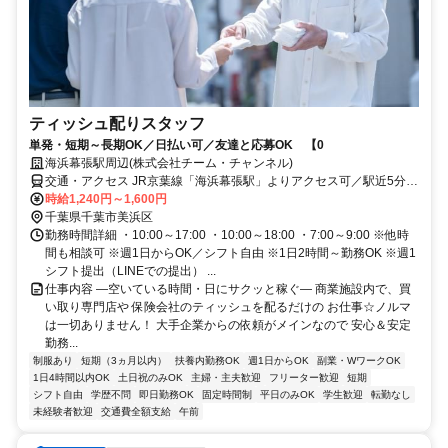
ティッシュ配りスタッフ
単発・短期～長期OK／日払い可／友達と応募OK 【0
海浜幕張駅周辺(株式会社チーム・チャンネル)
交通・アクセス JR京葉線「海浜幕張駅」よりアクセス可／駅近5分以
内 ※直行直帰OK
時給1,240円～1,600円
千葉県千葉市美浜区
勤務時間詳細 ・10:00～17:00 ・10:00～18:00 ・7:00～9:00 ※他時
間も相談可 ※週1日からOK／シフト自由 ※1日2時間～勤務OK ※週1
シフト提出（LINEでの提出） ...
仕事内容 ―空いている時間・日にサクッと稼ぐ― 商業施設内で、買
い取り専門店や 保険会社のティッシュを配るだけの お仕事☆ノルマ
は一切ありません！ 大手企業からの依頼がメインなので 安心＆安定
勤務...
制服あり
短期（3ヵ月以内）
扶養内勤務OK
週1日からOK
副業・WワークOK
1日4時間以内OK
土日祝のみOK
主婦・主夫歓迎
フリーター歓迎
短期
シフト自由
学歴不問
即日勤務OK
固定時間制
平日のみOK
学生歓迎
転勤なし
未経験者歓迎
交通費全額支給
午前