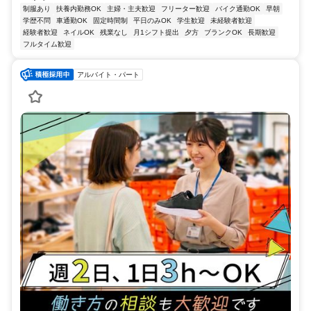
制服あり
扶養内勤務OK
主婦・主夫歓迎
フリーター歓迎
バイク通勤OK
早朝
学歴不問
車通勤OK
固定時間制
平日のみOK
学生歓迎
未経験者歓迎
経験者歓迎
ネイルOK
残業なし
月1シフト提出
夕方
ブランクOK
長期歓迎
フルタイム歓迎
アルバイト・パート