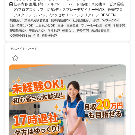
仕事内容 雇用形態：アルバイト・パート 職種：その他サービス業接
客/フロアスタッフ、店舗/ディスプレーデザイナー/VMD、販売/フロ
アスタッフ（アパレル/アクセサリー/インテリア） ／ DESCEN...
制服あり
業界未経験者歓迎
扶養内勤務OK
社員登用あり
副業・WワークOK
1日4時間以内OK
土日祝のみOK
主婦・主夫歓迎
フリーター歓迎
短期
学歴不問
即日勤務OK
平日のみOK
学生歓迎
転勤なし
経験不問
未経験者歓迎
交通費全額支給
午前
経験者歓迎
アルバイト・パート