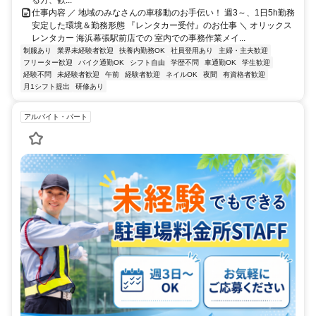
仕事内容 ／ 地域のみなさんの車移動のお手伝い！ 週3～、1日5h勤務
安定した環境＆勤務形態 『レンタカー受付』のお仕事 ＼ オリックス
レンタカー 海浜幕張駅前店での 室内での事務作業メイ...
制服あり
業界未経験者歓迎
扶養内勤務OK
社員登用あり
主婦・主夫歓迎
フリーター歓迎
バイク通勤OK
シフト自由
学歴不問
車通勤OK
学生歓迎
経験不問
未経験者歓迎
午前
経験者歓迎
ネイルOK
夜間
有資格者歓迎
月1シフト提出
研修あり
アルバイト・パート