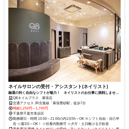
ネイルサロンの受付・アシスタント(ネイリスト)
融通の利く自由なシフトが魅力！ ネイリストのお仕事に挑戦しません
か？ 幕張豊砂駅からスグの好立地
QBネイルプラス 幕張店
交通アクセス JR京葉線「幕張豊砂駅」徒歩7分
時給1,250円～1,700円
千葉県千葉市美浜区
勤務曜日・時間 10:00～21:00の内1日5h～OK ※シフト自由・自己申
告 ☆週3日～OK！ ☆扶養内勤務可 ☆夕方・土日働ける方歓迎