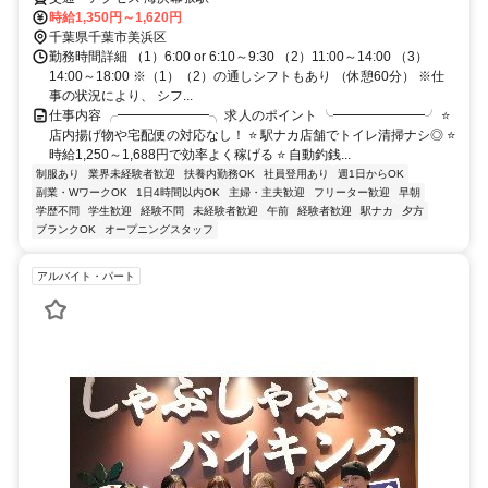
時給1,350円～1,620円
千葉県千葉市美浜区
勤務時間詳細 （1）6:00 or 6:10～9:30 （2）11:00～14:00 （3）
14:00～18:00 ※（1）（2）の通しシフトもあり （休憩60分） ※仕
事の状況により、 シフ...
仕事内容 ╭━━━━━━━╮ 求人のポイント ╰━━━━━━━╯ ⭐
店内揚げ物や宅配便の対応なし！ ⭐ 駅ナカ店舗でトイレ清掃ナシ◎ ⭐
時給1,250～1,688円で効率よく稼げる ⭐ 自動釣銭...
制服あり
業界未経験者歓迎
扶養内勤務OK
社員登用あり
週1日からOK
副業・WワークOK
1日4時間以内OK
主婦・主夫歓迎
フリーター歓迎
早朝
学歴不問
学生歓迎
経験不問
未経験者歓迎
午前
経験者歓迎
駅ナカ
夕方
ブランクOK
オープニングスタッフ
アルバイト・パート