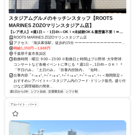
スタジアムグルメのキッチンスタッフ【ROOTS
MARINES ZOZOマリンスタジアム店】
【レア求人】⭐️週1日～・1日4h～OK！⭐️未経験OK＆履歴書不要！⏩️ス
ポーツ・イベントが好きな方大歓迎！
ROOTS MARINES ZOZOマリンスタジアム店
アクセス: 「海浜幕張駅」徒歩約15分 ーーーーーーーーーーーーーー
ーーーーーー
時給1,350円～1,688円
千葉県千葉市美浜区
勤務時間・曜日: 9:00～23:00 ※勤務日と時間はプロ野球･大学野球･
コンサートなど各種イベントに準じる ＊週1日～､1日4h～ＯＫ！ ＊
「平日のみ」「土日のみ」「扶養内控除内」 「短時...
仕事内容: ˚✧₊⁎ ⁎⁺˳✧༚˚✧₊⁎ ⁎⁺˳✧༚˚✧₊⁎ ⁎⁺˳✧༚˚✧₊⁎ ⁎⁺˳✧༚ ＜期間限定＞
おすすめレアバイト⭐️ ✅️スタジアム内のフード･ドリンク販売､ 盛り付
けなど調理補助の簡単...
週1日からOK
シフト自由
交通費支給
シフト制
アルバイト・パート