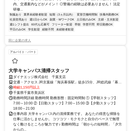
内、交通案内などがメイン！ ◎警備の経験は必要ありません！ 法定
研修...
制服あり
業界未経験者歓迎
短期（3ヵ月以内）
変形労働時間制
扶養内勤務OK
社員登用あり
週1日からOK
副業・WワークOK
土日祝のみOK
主婦・主夫歓迎
週1シフト提出
60代も応募可
フリーター歓迎
早朝
学歴不問
即日勤務OK
平日のみOK
学生歓迎
経験不問
未経験者歓迎
同じ企業の求人
アルバイト・パート
大学キャンパス清掃スタッフ
ダイナエッジ株式会社 千葉支店
交通・アクセス JR京葉線「海浜幕張駅」徒歩15分、JR総武線「幕張
駅」徒歩20分
時給1,150円以上
千葉県千葉市美浜区
勤務時間詳細 勤務時間 勤務形態：固定時間制 ①【早朝スタッフ】
7:00～10:00 ②【日勤スタッフ】7:00～15:00 ③【夕勤スタッフ】
18:00～21:00
仕事内容 大学キャンパス内の清掃業務です。 あなたの得意な掃除を
仕事に活かしませんか。 コツコツ・モクモクと自分のペースで無理
なく働けるところが魅力です♪ 勤務時間は 「朝からの短時間」「夕方
からの...