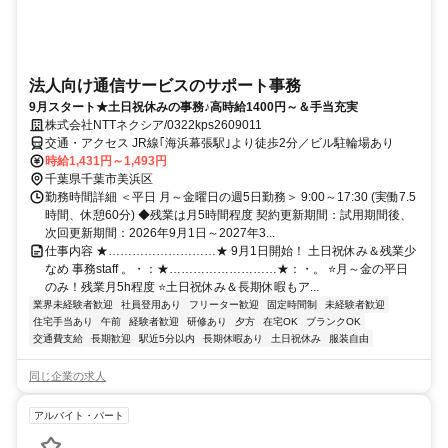
法人向け通信サービスのサポート事務
9月スタート★土日祝休みの事務♪高時給1400円～＆手当充実
株式会社NTTネクシア/0322kps2609011
交通・アクセス JR線｢海浜幕張駅｣より徒歩2分／ビル駐輪場あり
時給1,431円～1,493円
千葉県千葉市美浜区
勤務時間詳細 ＜平日 月～金曜日の週5日勤務＞ 9:00～17:30 (実働7.5
時間、休憩60分) ◆残業は月5時間程度 契約更新期間：試用期間後、
次回更新期間：2026年9月1日～2027年3...
仕事内容 ★………………………★ 9月1日開始！ 土日祝休み＆残業少
なめ 事務staff 。・：★………………………★：・。 ⭐月～金の平日
のみ！残業月5h程度 ⭐土日祝休み＆長期休暇もア...
業界未経験者歓迎
社員登用あり
フリーター歓迎
固定時間制
未経験者歓迎
住宅手当あり
午前
経験者歓迎
研修あり
夕方
在宅OK
ブランクOK
交通費支給
長期歓迎
駅近5分以内
長期休暇あり
土日祝休み
服装自由
同じ企業の求人
アルバイト・パート