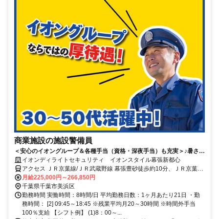
商業施設の施設警備員
＜安心のイオングループ＆各種手当（資格・深夜手当）も充実＞♪暑さ・
寒さに悩まない働き方。商業施設で丁寧に人と向き合える警備♪
イオンディライトセキュリティ イオンスタイル幕張新都心
アクセス ＪＲ京葉線/ＪＲ武蔵野線 幕張豊砂徒歩約10分、ＪＲ京葉線/
ＪＲ武蔵野線 海浜幕張北口(中央口)徒歩約15分、ＪＲ京葉線/ＪＲ武
月給225,000円～266,850円
蔵野線 新習志野南口徒歩約34分
千葉県千葉市美浜区
勤務時間 実働時間：8時間/日 平均勤務日数：1ヶ月あたり21日 ・勤
務時間： [2] 09:45～18:45 ※残業平均月20～30時間 ※時間外手当
100％支給 【シフト例】 (1)8：00～...