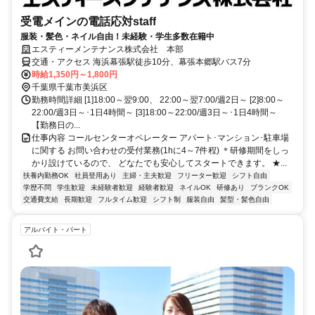
受電メインの電話応対staff
服装・髪色・ネイル自由！未経験・学生多数在籍中
エスティーメンテナンス株式会社 本部
交通・アクセス 海浜幕張駅徒歩10分、幕張本郷駅バス7分
時給1,350円～1,800円
千葉県千葉市美浜区
勤務時間詳細 [1]18:00～翌9:00、 22:00～翌7:00/週2日～ [2]8:00～
22:00/週3日～･1日4時間～ [3]18:00～22:00/週3日～･1日4時間～
【勤務日の...
仕事内容 コールセンターオペレーター アパート･マンション･駐車場
に関する お問い合わせの受付業務(1hに4～7件程) ＊研修期間をしっ
かり設けているので、 どなたでも安心してスタートできます。 ★...
扶養内勤務OK
社員登用あり
主婦・主夫歓迎
フリーター歓迎
シフト自由
学歴不問
学生歓迎
未経験者歓迎
経験者歓迎
ネイルOK
研修あり
ブランクOK
交通費支給
長期歓迎
フルタイム歓迎
シフト制
服装自由
髪型・髪色自由
アルバイト・パート