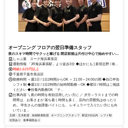
オープニング フロアの翌日準備スタッフ
夜のスキマ時間でサクッと稼げる 閉店前後は片付け中心で始めやすい◎
週1日・短時間～OK、平日だけ・土日だけも歓迎 【食事補助】＆【25％
しゃぶ葉 スーク海浜幕張店
割引券】あり◎
通勤情報 「JR海浜幕張駅」より徒歩3分 ◆ほかにも [ 新習志野 / 南船
橋 / 検見川浜 / 千葉みなと ] からも電車で5～10分程度!!
時給1,625円以上
千葉県千葉市美浜区
勤務時間 ＜週1日 / 1日2時間からOK ＞ 21:00～24:00の間 ◆自己申告
シフト制 ◆週1日 / 1日2時間の短時間勤務～OK ◆曜日 / 時間はご相談
ください ◆扶養内勤務OK 「テ...
仕事内容 ＼夜の時間を有効活用したい方に ／ 夕方～ラストまでの時
間帯は、お客さまが 落ち着く時間も多く、店内の雰囲気はゆったり
め。 学生さんの放課後バイトにも、 レギュラーで入りたい方にも向
いていま...
主婦・主夫歓迎
未経験者歓迎
オープニングスタッフ
駅近5分以内
シフト制
社割あり
食事補助あり