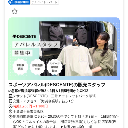
アルバイト・パート
スポーツアパレル(DESCENTE)の販売スタッフ
✅急募✅海浜幕張駅✅週2～3日＆1日5時間からOK◎
デサント(DESCENTE) 三井アウトレットパーク幕張
交通・アクセス 「海浜幕張駅」徒歩1分
時給1,200円～1,300円
千葉県千葉市美浜区
勤務時間詳細 ⏰9:30～20:30の中でシフト制 ＊週3日～、1日5時間か
らOK ＊フルタイムの場合は、 開店業務(早番)もしくは 閉店業務(遅
番)どちらかを お願いします。 ▶扶養内の場合… 週...