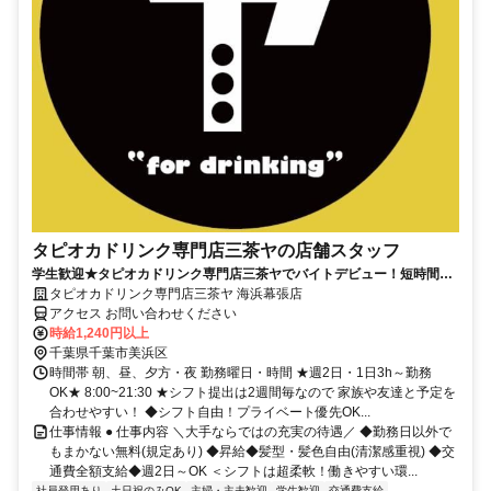
タピオカドリンク専門店三茶ヤの店舗スタッフ
学生歓迎★タピオカドリンク専門店三茶ヤでバイトデビュー！短時間
OK！髪型髪色自由★履歴書不要
タピオカドリンク専門店三茶ヤ 海浜幕張店
アクセス お問い合わせください
時給1,240円以上
千葉県千葉市美浜区
時間帯 朝、昼、夕方・夜 勤務曜日・時間 ★週2日・1日3h～勤務
OK★ 8:00~21:30 ★シフト提出は2週間毎なので 家族や友達と予定を
合わせやすい！ ◆シフト自由！プライベート優先OK...
仕事情報 ● 仕事内容 ＼大手ならではの充実の待遇／ ◆勤務日以外で
もまかない無料(規定あり) ◆昇給◆髪型・髪色自由(清潔感重視) ◆交
通費全額支給◆週2日～OK ＜シフトは超柔軟！働きやすい環...
社員登用あり
土日祝のみOK
主婦・主夫歓迎
学生歓迎
交通費支給