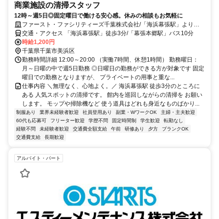
商業施設の清掃スタッフ
12時～週5日◎固定曜日で働ける安心感。休みの相談もお気軽に
ファースト・ファシリティーズ千葉株式会社/「海浜幕張駅」より徒
歩3分の商業施設
交通・アクセス 「海浜幕張駅」徒歩3分/「幕張本郷駅」バス10分
時給1,200円
千葉県千葉市美浜区
勤務時間詳細 12:00～20:00 （実働7時間、休憩1時間） 勤務曜日：
月～日曜の中で週5日勤務 ◎日曜日の勤務ができる方が対象です 固定
曜日での勤務となりますが、 プライベートの用事と重な...
仕事内容 ＼無理なく、心地よく。／ 海浜幕張駅 徒歩3分のところに
ある 人気スポットの清掃です。 館内を巡回しながらの清掃を お願い
します。 モップや掃除機など 使う道具はどれも身近なものばかり...
制服あり
業界未経験者歓迎
社員登用あり
副業・WワークOK
主婦・主夫歓迎
60代も応募可
フリーター歓迎
学歴不問
固定時間制
学生歓迎
転勤なし
経験不問
未経験者歓迎
交通費全額支給
午前
研修あり
夕方
ブランクOK
交通費支給
長期歓迎
アルバイト・パート