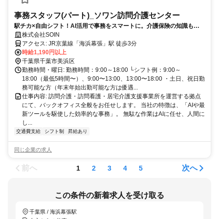
事務スタッフ(パート)_ソワン訪問介護センター
駅チカ×自由シフト！AI活用で事務をスマートに。介護保険の知識も身
に付く環境
株式会社SOIN
アクセス: JR京葉線「海浜幕張」駅 徒歩3分
時給1,190円以上
千葉県千葉市美浜区
勤務時間・曜日: 勤務時間：9:00～18:00 └シフト例：9:00～
18:00（最低5時間〜）、9:00〜13:00、13:00〜18:00 ・土日、祝日勤
務可能な方（年末年始出勤可能な方は優遇...
仕事内容: 訪問介護・訪問看護・居宅介護支援事業所を運営する拠点
にて、バックオフィス全般をお任せします。 当社の特徴は、「AIや最
新ツールを駆使した効率的な事務」。 無駄な作業はAIに任せ、人間に
し...
交通費支給
シフト制
昇給あり
同じ企業の求人
前へ
次へ
1
2
3
4
5
この条件の新着求人を受け取る
千葉県 / 海浜幕張駅