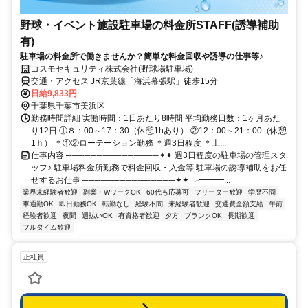
野球・イベント施設駐車場の料金所STAFF(誘導補助
有)
駐車場の料金所で働きませんか？簡単な料金回収や誘導の仕事等♪
コスモセキュリティ株式会社(野球場駐車場)
交通・アクセス JR京葉線「海浜幕張駅」徒歩15分
日給9,833円
千葉県千葉市美浜区
勤務時間詳細 実働時間：1日あたり8時間 平均勤務日数：1ヶ月あた
り12日 ①８：00～17：30（休憩1hあり） ②12：00～21：00（休憩
1ｈ） ＊①②ローテーション勤務 ＊週3日程度 ＊土...
仕事内容 ───────────────✦✦ 週3日程度の駐車場の管理スタ
ッフ♪ 駐車場料金所勤務で料金回収・入金等 駐車場の誘導補助をお任
せするお仕事 ───────────────✦✦ ╭━━━...
業界未経験者歓迎
副業・WワークOK
60代も応募可
フリーター歓迎
学歴不問
車通勤OK
即日勤務OK
転勤なし
経験不問
未経験者歓迎
交通費全額支給
午前
経験者歓迎
夜間
週払いOK
有資格者歓迎
夕方
ブランクOK
長期歓迎
フルタイム歓迎
正社員