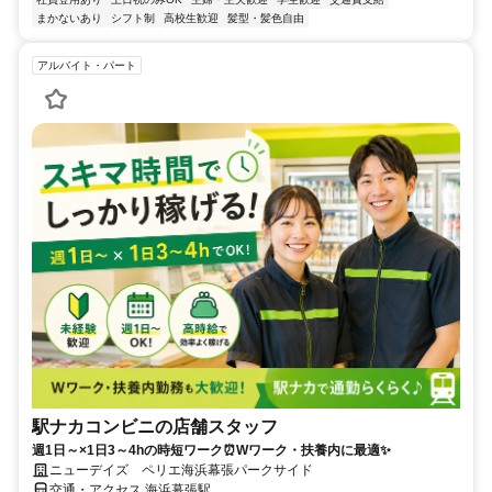
まかないあり
シフト制
高校生歓迎
髪型・髪色自由
アルバイト・パート
駅ナカコンビニの店舗スタッフ
週1日～×1日3～4hの時短ワーク⏰Wワーク・扶養内に最適✨
ニューデイズ ペリエ海浜幕張パークサイド
交通・アクセス 海浜幕張駅