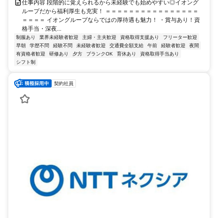
仕事内容 段階的に覚えられるから未経験でも始めやすい◎イオング
ループだから福利厚生も充実！ ＝＝＝＝＝＝＝＝＝＝＝＝＝＝＝＝
＝＝＝＝ イオングループならではの厚待遇も魅力！ ・賞与あり！資
格手当・深夜...
制服あり
業界未経験者歓迎
主婦・主夫歓迎
資格取得支援あり
フリーター歓迎
早朝
学歴不問
経験不問
未経験者歓迎
交通費全額支給
午前
経験者歓迎
夜間
有資格者歓迎
研修あり
夕方
ブランクOK
育休あり
資格取得手当あり
シフト制
契約社員