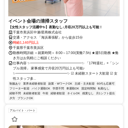
イベント会場の清掃スタッフ
【女性スタッフ活躍中✨】夜勤なし♪月収20万円以上も可能！
千葉市美浜区中瀬/星商株式会社
交通・アクセス 「海浜幕張駅」から徒歩15分
時給1,140円以上
千葉県千葉市美浜区
勤務時間詳細 ＜就業時間＞ 8:00～17:00(実働7.5h) ★週5日勤務 ★働
き方はお気軽にご相談ください
仕事内容 ✨━━━━━━━━━━━━━━━✨ 「17時退社」×「シン
プル清掃」 家事感覚で月収20万円以上も可能♪
✨━━━━━━━━━━━━━━━✨ ☑ 未経験スタート大歓迎 ☑ 女
性スタッフ多...
制服あり
業界未経験者歓迎
副業・WワークOK
主婦・主夫歓迎
60代も応募可
フリーター歓迎
バイク通勤OK
学歴不問
車通勤OK
固定時間制
転勤なし
経験不問
未経験者歓迎
午前
経験者歓迎
ネイルOK
残業なし
月1シフト提出
夕方
ブランクOK
アルバイト・パート