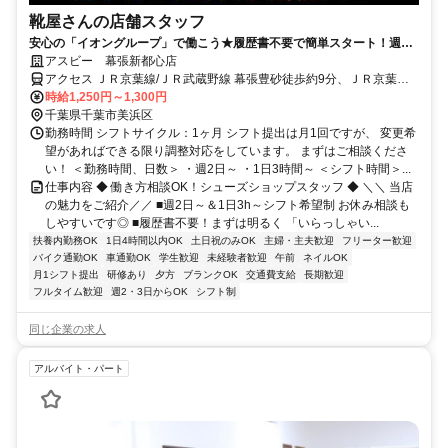
靴屋さんの店舗スタッフ
安心の「イオングループ」で働こう★履歴書不要で簡単スタート！週2
日～＆1日3h～ライフスタイルに合わせて無理なく勤務OK
アスビー 幕張新都心店
アクセス ＪＲ京葉線/ＪＲ武蔵野線 幕張豊砂徒歩約9分、ＪＲ京葉線/
ＪＲ武蔵野線 海浜幕張北口徒歩約20分、ＪＲ京葉線/ＪＲ武蔵野線 新
時給1,250円～1,300円
習志野南口徒歩約32分 「幕張豊砂」駅直結
千葉県千葉市美浜区
勤務時間 シフトサイクル：1ヶ月 シフト提出は月1回ですが、 変更希
望があればできる限り調整対応をしています。 まずはご相談くださ
い！ ＜勤務時間、日数＞ ・週2日～ ・1日3時間～ ＜シフト時間＞...
仕事内容 ◆ 働き方相談OK！シューズショップスタッフ ◆ ＼＼ 当店
の魅力をご紹介／／ ■週2日～＆1日3h～シフト希望制 お休み相談も
しやすいです◎ ■履歴書不要！まずは明るく 「いらっしゃい...
扶養内勤務OK
1日4時間以内OK
土日祝のみOK
主婦・主夫歓迎
フリーター歓迎
バイク通勤OK
車通勤OK
学生歓迎
未経験者歓迎
午前
ネイルOK
月1シフト提出
研修あり
夕方
ブランクOK
交通費支給
長期歓迎
フルタイム歓迎
週2・3日からOK
シフト制
同じ企業の求人
アルバイト・パート