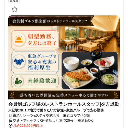
正社員
会員制ゴルフ場のレストランホールスタッフ|夕方退勤
未経験OK！⭐地元で働きたい方歓迎⭐東急グループで安心勤務
東急リゾーツ&ステイ株式会社 麻倉ゴルフ倶楽部
交通・アクセス JR佐倉駅より車で20分 ※車通勤OK
月給226,900円以上