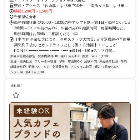
交通・アクセス 「佐倉駅」より車で10分、「南酒々井駅」より車で7
分 ★車通勤OK ★交通費規定支給
時給1,200円～1,500円
千葉県佐倉市
勤務時間詳細 ⏰10:00～18:00の中でシフト制 ✅週1日～勤務OK ✅1日
3時間～OK ✅午前のみOK、午後のみOK 始業時間・終業時間など、
勤務時間はお気軽にご相談ください◎
仕事内容 事業拡大につき、事務スタッフ大増員♪ 定年退職後や再雇用
期間終了後の セカンドライフとして働く方活躍中！ ✅ここが
POINT･･━━･･━━･･━━･･━･ ■週1日～OK ■スキマ時間...
業界未経験者歓迎
扶養内勤務OK
週1日からOK
副業・WワークOK
主婦・主夫歓迎
フリーター歓迎
早朝
車通勤OK
経験不問
未経験者歓迎
午前
経験者歓迎
研修あり
夕方
交通費支給
フルタイム歓迎
週2・3日からOK
シフト制
週4日以上OK
正社員