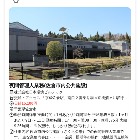
夜間管理人業務(佐倉市内公共施設)
株式会社日本環境ビルテック
交通・アクセス 「京成佐倉駅」南口２番乗り場＜京成酒々井駅行き
＞バスに乗車し約１５分、さくら斎場入口バス停で下車し徒歩6分
日給15,100円
千葉県佐倉市
勤務時間詳細 実働時間：1日あたり9時間15分 平均勤務日数：1ヶ月
あたり9日 〜 11日 勤務時間：17：00～翌08：30（休憩375分 実働
9.25時間） ※休憩時、しっかり仮眠が取れます。 ...
仕事内容 佐倉市内公共施設（さくら斎場）での夜間管理人業務で
す。 主な業務内容は・・・ ・空調、照明等の操作（機械設備点検等