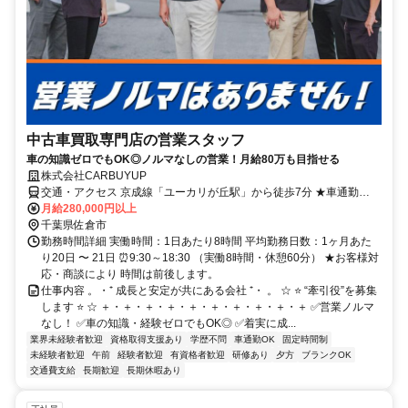
中古車買取専門店の営業スタッフ
車の知識ゼロでもOK◎ノルマなしの営業！月給80万も目指せる
株式会社CARBUYUP
交通・アクセス 京成線「ユーカリが丘駅」から徒歩7分 ★車通勤
OK（駐車場完備）
月給280,000円以上
千葉県佐倉市
勤務時間詳細 実働時間：1日あたり8時間 平均勤務日数：1ヶ月あた
り20日 〜 21日 ⏰9:30～18:30 （実働8時間・休憩60分） ★お客様対
応・商談により 時間は前後します。
仕事内容 。・⁺ 成長と安定が共にある会社 ⁺・ 。 ☆ ⭐ “牽引役”を募集
します ⭐ ☆ ＋・＋・＋・＋・＋・＋・＋・＋・＋・＋ ✅営業ノルマ
なし！ ✅車の知識・経験ゼロでもOK◎ ✅着実に成...
業界未経験者歓迎
資格取得支援あり
学歴不問
車通勤OK
固定時間制
未経験者歓迎
午前
経験者歓迎
有資格者歓迎
研修あり
夕方
ブランクOK
交通費支給
長期歓迎
長期休暇あり