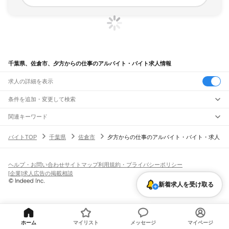
千葉県、佐倉市、夕方からの仕事のアルバイト・バイト求人情報
求人の詳細を表示
条件を追加・変更して検索
市区町村を追加・変更
関連キーワード
千葉県 佐倉市 午前中 仕事
千葉県 佐倉市 深夜の仕事 夜間
午後勤務 千葉県佐倉市
千葉県
駅を追加・変更
バイトTOP
千葉県
佐倉市
夕方からの仕事のアルバイト・バイト・求人
千葉県 佐倉市 午後から
千葉県 佐倉市 夜からの仕事 深夜 バイト
千葉県
すべて
千葉市
すべて
職種を追加・変更
JR武蔵野線
中央区
花見川区
稲毛区
若葉区
緑区
美浜区
南流山駅
新松戸駅
新八柱駅
東松戸駅
市川大野駅
船橋法典駅
西船橋駅
飲食・フードサービス
ヘルプ・お問い合わせ
サイトマップ
利用規約・プライバシーポリシー
銚子市
市川市
船橋市
館山市
木更津市
松戸市
野田市
茂原市
成田市
佐倉市
東金市
特徴を追加・変更
飲食・フードサービス
すべて
[企業]求人広告の掲載相談
JR中央・総武線
旭市
習志野市
柏市
勝浦市
市原市
流山市
八千代市
我孫子市
鴨川市
鎌ケ谷市
ホールスタッフ
キッチンスタッフ
皿洗い・洗い場
精肉・鮮魚加工
給食調理
人気
市川駅
本八幡駅
下総中山駅
西船橋駅
船橋駅
東船橋駅
津田沼駅
幕張本郷駅
幕張駅
新着求人を受け取る
君津市
富津市
浦安市
四街道市
袖ケ浦市
八街市
印西市
白井市
富里市
南房総市
雇用形態を追加・変更
パン屋（ベーカリー）
フードカウンター販売員
バー（BAR）・バーテンダー
日払いOK
高校生歓迎
学生歓迎
深夜の仕事
髪型・髪色自由
ひげOK
ネイルOK
新検見川駅
稲毛駅
西千葉駅
千葉駅
匝瑳市
香取市
山武市
いすみ市
大網白里市
印旛郡
香取郡
山武郡
長生郡
夷隅郡
飲食店補助（開店・閉店準備）
飲食店（店長・マネージャー）
ピアスOK
アルバイト・パート
履歴書不要
オープニングスタッフ
留学生・外国人活躍中
安房郡
都道府県を変更
営業・販売
JR総武本線
勤務期間
正社員
市川駅
船橋駅
津田沼駅
稲毛駅
千葉駅
東千葉駅
都賀駅
四街道駅
物井駅
佐倉駅
営業・販売
すべて
短期
契約社員
単発・1日OK
長期
期間限定（春夏冬休み等）
南酒々井駅
榎戸駅
八街駅
日向駅
成東駅
松尾駅
横芝駅
飯倉駅
八日市場駅
干潟駅
旭駅
ホーム
マイリスト
メッセージ
マイページ
営業
テレフォンアポインター（テレアポ）
ルートセールス
コンビニ
シフト
派遣社員