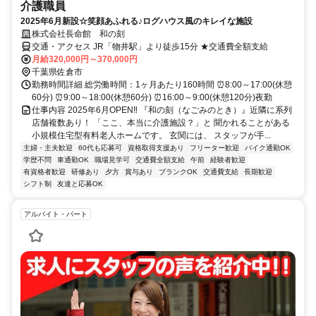
介護職員
2025年6月新設☆笑顔あふれる♪ログハウス風のキレイな施設
株式会社長命館 和の刻
交通・アクセス JR「物井駅」より徒歩15分 ★交通費全額支給
月給320,000円～370,000円
千葉県佐倉市
勤務時間詳細 総労働時間：1ヶ月あたり160時間 ⏰8:00～17:00(休憩
60分) ⏰9:00～18:00(休憩60分) ⏰16:00～9:00(休憩120分)夜勤
仕事内容 2025年6月OPEN‼ 『和の刻（なごみのとき）』近隣に系列
店舗複数あり！ 「ここ、本当に介護施設？」と 聞かれることがある
小規模住宅型有料老人ホームです。 玄関には、 スタッフが手...
主婦・主夫歓迎
60代も応募可
資格取得支援あり
フリーター歓迎
バイク通勤OK
学歴不問
車通勤OK
職場見学可
交通費全額支給
午前
経験者歓迎
有資格者歓迎
研修あり
夕方
賞与あり
ブランクOK
交通費支給
長期歓迎
シフト制
友達と応募OK
アルバイト・パート