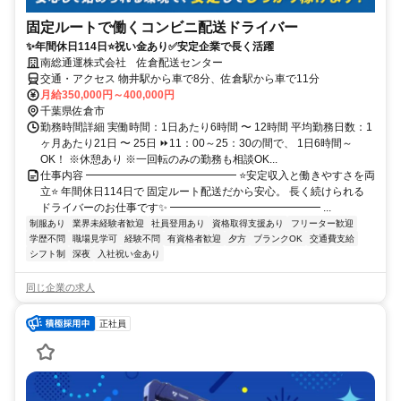
固定ルートで働くコンビニ配送ドライバー
✨年間休日114日⭐祝い金あり✅安定企業で長く活躍
南総通運株式会社 佐倉配送センター
交通・アクセス 物井駅から車で8分、佐倉駅から車で11分
月給350,000円～400,000円
千葉県佐倉市
勤務時間詳細 実働時間：1日あたり6時間 〜 12時間 平均勤務日数：1
ヶ月あたり21日 〜 25日 ⏩11：00～25：30の間で、 1日6時間～
OK！ ※休憩あり ※一回転のみの勤務も相談OK...
仕事内容 ━━━━━━━━━━━━━━ ⭐安定収入と働きやすさを両
立⭐ 年間休日114日で 固定ルート配送だから安心。 長く続けられる
ドライバーのお仕事です✨ ━━━━━━━━━━━━━━ ...
制服あり
業界未経験者歓迎
社員登用あり
資格取得支援あり
フリーター歓迎
学歴不問
職場見学可
経験不問
有資格者歓迎
夕方
ブランクOK
交通費支給
シフト制
深夜
入社祝い金あり
同じ企業の求人
正社員