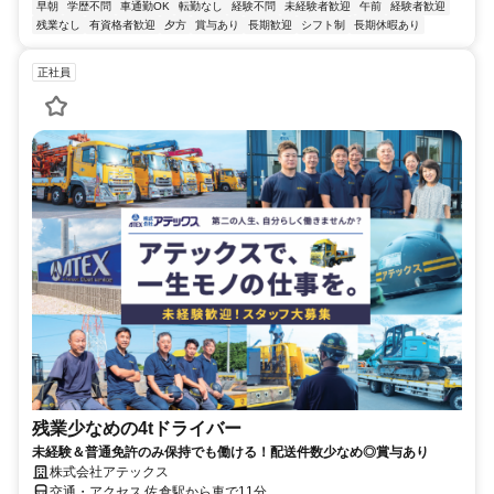
早朝
学歴不問
車通勤OK
転勤なし
経験不問
未経験者歓迎
午前
経験者歓迎
残業なし
有資格者歓迎
夕方
賞与あり
長期歓迎
シフト制
長期休暇あり
正社員
残業少なめの4tドライバー
未経験＆普通免許のみ保持でも働ける！配送件数少なめ◎賞与あり
株式会社アテックス
交通・アクセス 佐倉駅から車で11分