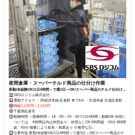
夜間倉庫・スーパーチルド商品の仕分け作業
夜勤/未経験OK/1日4時間～で週3日～OK/スーパー商品のチルド仕分け作
業/マイカー通勤OK/佐倉物流センター支店
SBSロジコム株式会社
通勤アクセス ・JR総武本線 佐倉駅 車で6分 ・京成本線 京成佐倉駅
車で11分 ・JR総武本線 四街道駅 車で18分 ・JR総武本線 八街駅 車
時給1,145円～1,432円
で24分 ★選べる通勤手段★ 無料駐車場完備でバイク・車通勤OK 交
千葉県佐倉市
通費月6万円を上限として支給 JR佐倉駅・京成佐倉駅から送迎あり
勤務時間 ＜勤務時間＞ 18：00～29：00で1日4時間～勤務OK 休憩に
21時台・5時台など送迎時間はお気軽にお問合せ下さい♪
ついては、 6時間以内は休憩あり・休憩なしOK 6時間超：45分 8時間
超：60分 物量により延長・残業あり ※無理な日...
仕事内容 夜勤/未経験OK/1日4時間～で週3日～OK/スーパー商品のチ