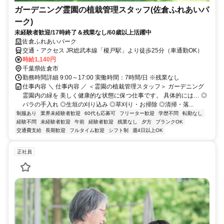
ガーデニング霊園の植栽管理スタッフ(佐倉ふれあいパ
ーク)
未経験者歓迎/17時終了＆残業なし/60歳以上活躍中
佐倉ふれあいパーク
交通・アクセス JR総武本線「榎戸駅」より徒歩25分（車通勤OK）
時給1,140円
千葉県佐倉市
勤務時間詳細 9:00～17:00 実働時間：7時間/日 ※残業なし
仕事内容 ＼ 仕事内容 ／ ＜霊園の植栽管理スタッフ＞ ガーデニング
霊園内の緑を 美しく健康的な状態に保つ仕事です。 具体的には… ◎
バラの手入れ ◎生垣の刈り込み ◎草刈り・お掃除 ◎清掃・落...
制服あり
業界未経験者歓迎
60代も応募可
フリーター歓迎
学歴不問
転勤なし
経験不問
未経験者歓迎
午前
経験者歓迎
残業なし
夕方
ブランクOK
交通費支給
長期歓迎
フルタイム歓迎
シフト制
週4日以上OK
正社員