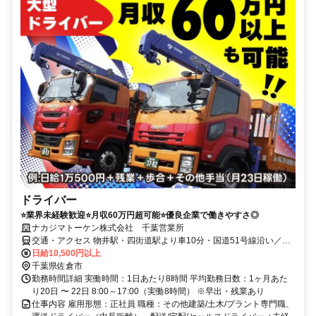
ドライバー
⭐業界未経験歓迎⭐月収60万円超可能⭐優良企業で働きやすさ◎
ナカジマトーケン株式会社 千葉営業所
交通・アクセス 物井駅・四街道駅より車10分・国道51号線沿い／車
通勤OK（駐車場完備）
日給10,500円以上
千葉県佐倉市
勤務時間詳細 実働時間：1日あたり8時間 平均勤務日数：1ヶ月あた
り20日 〜 22日 8:00～17:00（実働8時間） ※早出・残業あり
仕事内容 雇用形態：正社員 職種：その他建築/土木/プラント専門職、