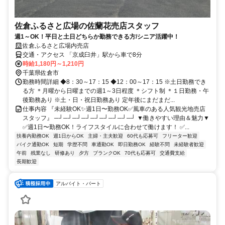
佐倉ふるさと広場の佐蘭花売店スタッフ
週1～OK！平日と土日どちらか勤務できる方/シニア活躍中！
佐倉ふるさと広場内売店
交通・アクセス 「京成臼井」駅から車で8分
時給1,180円～1,210円
千葉県佐倉市
勤務時間詳細 ◆8：30～17：15 ◆12：00～17：15 ※土日勤務でき
る方 ＊月曜から日曜までの週1～3日程度 ＊シフト制 ＊１日勤務・午
後勤務あり ※土・日・祝日勤務あり 定年後にまだまだ...
仕事内容 『未経験OK✨週1日〜勤務OK✅風車のある人気観光地売店
スタッフ』 ─┘─┘─┘─┘─┘─┘─┘─┘─┘ ▼働きやすい理由＆魅力▼
✅週1日〜勤務OK！ライフスタイルに合わせて働けます！ ✅...
扶養内勤務OK
週1日からOK
主婦・主夫歓迎
60代も応募可
フリーター歓迎
バイク通勤OK
短期
学歴不問
車通勤OK
即日勤務OK
経験不問
未経験者歓迎
午前
残業なし
研修あり
夕方
ブランクOK
70代も応募可
交通費支給
長期歓迎
アルバイト・パート