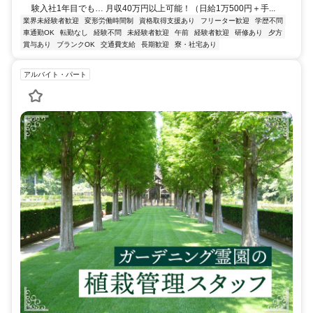
験入社1年目でも… 月収40万円以上可能！（日給1万500円＋手...
業界未経験者歓迎
変形労働時間制
資格取得支援あり
フリーター歓迎
学歴不問
車通勤OK
転勤なし
経験不問
未経験者歓迎
午前
経験者歓迎
研修あり
夕方
賞与あり
ブランクOK
交通費支給
長期歓迎
寮・社宅あり
アルバイト・パート