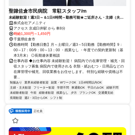
聖隷佐倉市民病院 常駐スタッフ/m
未経験歓迎！週3日～＆1日4時間～勤務可能★ご近所さん・主婦（夫）
さん活躍中♪
株式会社アメニティ
アクセス 京成臼井駅 から 車8分
時給1,300円～1,450円
千葉県佐倉市
勤務時間 【勤務日数】月～土曜日／週3～5日勤務 【勤務時間】9：
00～17：00/9：00～13：00 ・残業なし ・年度での契約更新制（基
本3月末） ◎長期連休要相談
仕事内容 ◆お仕事内容 未経験歓迎！ 病院内での在庫管理・補充・回
収スタッフ募集 病院内で使用される 衣類・紙おむつ・日用品などの
在庫管理や補充、回収業務をお任せします。 特別な経験や資格は不
要...
制服あり
業界未経験者歓迎
副業・WワークOK
1日4時間以内OK
主婦・主夫歓迎
フリーター歓迎
学歴不問
車通勤OK
平日のみOK
経験不問
未経験者歓迎
午前
経験者歓迎
残業なし
夕方
ブランクOK
交通費支給
長期歓迎
週2・3日からOK
シフト制
正社員