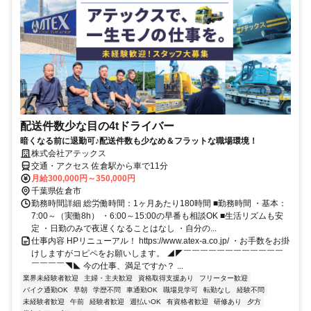
配送件数少な目の4tドライバー
暗くなる前に退勤可♪配送件数も少なめ＆フラットな職場環境！
株式会社アテックス
交通・アクセス 佐倉駅から車で11分
月給300,000円～350,000円
千葉県佐倉市
勤務時間詳細 総労働時間：1ヶ月あたり180時間 ■勤務時間 ・基本：
7:00～（実働8h） ・6:00～15:00の早番も相談OK ■生活リズムも安
定 ・日勤のみで夜遅くなることはなし ・自分の...
仕事内容 HPリニューアル！ https://www.atex-a.co.jp/ ・お手数をお掛
けしますがコピペをお願いします。 ◢◤￣￣￣￣￣￣￣￣￣￣￣￣
￣￣￣￣◥◣ 今の仕事、満足ですか？ ...
業界未経験者歓迎
主婦・主夫歓迎
資格取得支援あり
フリーター歓迎
バイク通勤OK
早朝
学歴不問
車通勤OK
職場見学可
転勤なし
経験不問
未経験者歓迎
午前
経験者歓迎
週払いOK
有資格者歓迎
研修あり
夕方