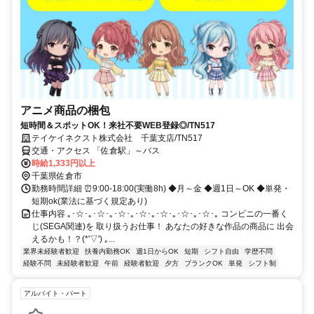
アニメ商品の梱包
短時間＆スポットOK！来社不要WEB登録◎/TN517
テイケイネクスト株式会社 千葉支店/TN517
交通・アクセス 「佐倉駅」～バス
時給1,333円以上
千葉県佐倉市
勤務時間詳細 ⏰9:00-18:00(実働8h) ◆月～金 ◆週1日～OK ◆単発・
短期ok(業法に基づく規定あり)
仕事内容 ｡･☆･｡･☆･｡･☆･｡･☆･｡･☆･｡･☆･｡･☆･｡ コンビニの一番く
じ(SEGA関連)を 取り扱うお仕事！ あなたの好きな作品の商品に 出会
えるかも！？(*'▽') ｡...
業界未経験者歓迎
扶養内勤務OK
週1日からOK
短期
シフト自由
学歴不問
経験不問
未経験者歓迎
午前
経験者歓迎
夕方
ブランクOK
単発
シフト制
アルバイト・パート