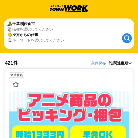
千葉県
佐倉市
職種を選択してください
夕方からの仕事
キーワードを選択してください
421件
条件保存
関連度順
派遣社員