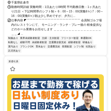
千葉県佐倉市
勤務時間詳細 実働時間：1日あたり8時間 平均勤務日数：1ヶ月あた
り21日 ＜下記時間帯のシフト制＞ 6：00～15：00(実働8ｈ) 7：00～
16：00(実働8ｈ) 朝は少し早めですが、夕方に...
仕事内容 ◤￣￣￣￣￣￣￣￣￣￣￣￣￣￣￣￣￣￣ 会員制ゴルフ場
内のレストランにて、 モーニング・ランチ・プレー後の 軽食提供な
どのホール業務をお任せします ＿＿＿＿＿＿＿＿＿＿＿＿＿＿＿＿
＿＿◢ ...
制服あり
業界未経験者歓迎
主婦・主夫歓迎
フリーター歓迎
車通勤OK
転勤なし
経験不問
未経験者歓迎
交通費全額支給
経験者歓迎
研修あり
賞与あり
ブランクOK
育休あり
交通費支給
長期歓迎
シフト制
社割あり
託児所あり
派遣社員