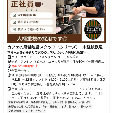
カフェの店舗運営スタッフ〈タリーズ〉│未経験歓迎
本部＋店舗研修ありで安心◎出来たばかりの綺麗な店舗✨
タリーズコーヒー イオンタウン ユーカリが丘内
交通・アクセス 京成本線「ユーカリが丘駅」徒歩10分 ☆転勤当面な
し（2号店以上を出店した場合配属替えの可能性あり）
月給225,000円以上
千葉県佐倉市
勤務時間詳細 実働時間：1日あたり8時間 平均勤務日数：1ヶ月あた
り21日 〜 22日 ✅シフト制（9:00～21:00の範囲） ✅実働8時間／休憩
60分 ※時間外労働あり （全社残業平均：2024...
仕事内容 ┏━━━━━━━━━━━━━━━━┓ ＼まずはお気軽に
ご応募ください／ 選考は経験よりも人柄を重視しています。 ＊オン
ライン面接もOK★ ＊堅苦しい面接ではありません。 リラックス...
業界未経験者歓迎
資格取得支援あり
学歴不問
職場見学可
経験不問
未経験者歓迎
住宅手当あり
午前
研修あり
夕方
賞与あり
育休あり
交通費支給
シフト制
社割あり