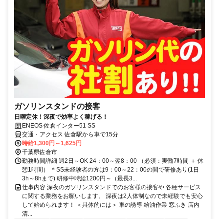
ガソリンスタンドの接客
日曜定休！深夜で効率よく稼げる！
ENEOS 佐倉インター51 SS
交通・アクセス 佐倉駅から車で15分
時給1,300円～1,625円
千葉県佐倉市
勤務時間詳細 週2日～OK 24：00～翌8：00 （必須：実働7時間 ＋ 休
憩1時間） ＊SS未経験者の方は9：00～22：00の間で研修あり(1日
3h～8hまで) 研修中時給1200円～（最長3...
仕事内容 深夜のガソリンスタンドでのお客様の接客や 各種サービス
に関する業務をお願いします。 深夜は2人体制なので未経験でも安心
して始められます！ ＜具体的には＞ 車の誘導 給油作業 窓ふき 店内
清...