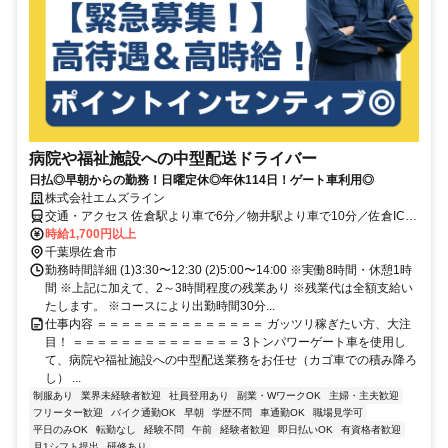
病院や福祉施設への中型配送ドライバー
日払◎早朝からの勤務！日曜定休◎年休114日！ゲート車利用◎
株式会社エムズライン
交通・アクセス 佐倉駅より車で6分／物井駅より車で10分／佐倉ICよ
り車で7分【マイカー通勤・バイク通勤・自転車通勤OK！無料駐車
時給1,700円以上
場・駐輪場完備】他にも「南酒々井駅」「大佐倉駅」「臼井駅」「榎
千葉県佐倉市
戸駅」「ユーカリが丘駅」「酒々井駅」などからもアクセス良好！
勤務時間詳細 (1)3:30〜12:30 (2)5:00〜14:00 ※実働8時間・休憩1時
間 ※上記に加えて、2～3時間程度の残業あり ※残業代は全額支給い
たします。 ※コースにより出勤時間30分...
仕事内容 ＝＝＝＝＝＝＝＝＝＝＝＝＝＝ ガッツリ稼ぎたい方、大注
目！ ＝＝＝＝＝＝＝＝＝＝＝＝＝＝ 3トンパワーゲート車を使用し
て、病院や福祉施設への中型配送業務をお任せ（カゴ車での積み降ろ
し） ...
制服あり
業界未経験者歓迎
社員登用あり
副業・WワークOK
主婦・主夫歓迎
フリーター歓迎
バイク通勤OK
早朝
学歴不問
車通勤OK
職場見学可
平日のみOK
転勤なし
経験不問
午前
経験者歓迎
即日払いOK
有資格者歓迎
月1シフト提出
研修あり