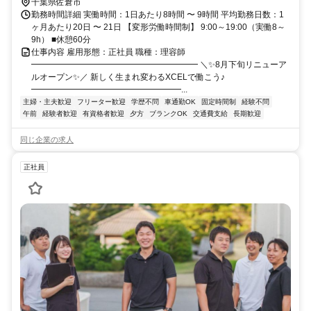
千葉県佐倉市
勤務時間詳細 実働時間：1日あたり8時間 〜 9時間 平均勤務日数：1
ヶ月あたり20日 〜 21日 【変形労働時間制】 9:00～19:00（実働8～
9h） ■休憩60分
仕事内容 雇用形態：正社員 職種：理容師
━━━━━━━━━━━━━━━━━━━━ ＼✨8月下旬リニューア
ルオープン✨／ 新しく生まれ変わるXCELで働こう♪
━━━━━━━━━━━━━━━━━━...
主婦・主夫歓迎
フリーター歓迎
学歴不問
車通勤OK
固定時間制
経験不問
午前
経験者歓迎
有資格者歓迎
夕方
ブランクOK
交通費支給
長期歓迎
同じ企業の求人
正社員