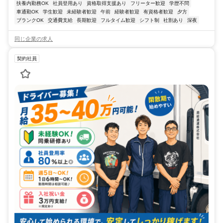
扶養内勤務OK
社員登用あり
資格取得支援あり
フリーター歓迎
学歴不問
車通勤OK
学生歓迎
未経験者歓迎
午前
経験者歓迎
有資格者歓迎
夕方
ブランクOK
交通費支給
長期歓迎
フルタイム歓迎
シフト制
社割あり
深夜
同じ企業の求人
契約社員