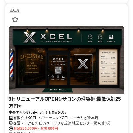
正社員
8月リニューアルOPEN✨サロンの理容師|最低保証25
万円⭐
歩合で月収57万円も可！月8日休み♪
有限会社XCEL ヘアーサロンXCEL ユーカリが丘本店
交通・アクセス 山万ユーカリが丘線 地区センター駅 徒歩2分
月給250,000円～570,000円