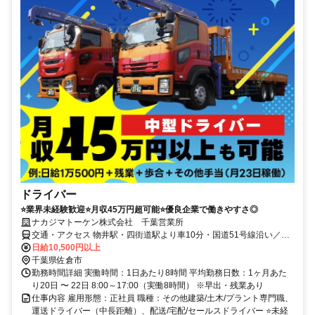
ドライバー
⭐業界未経験歓迎⭐月収45万円超可能⭐優良企業で働きやすさ◎
ナカジマトーケン株式会社 千葉営業所
交通・アクセス 物井駅・四街道駅より車10分・国道51号線沿い／車
通勤OK（駐車場完備）
日給10,500円以上
千葉県佐倉市
勤務時間詳細 実働時間：1日あたり8時間 平均勤務日数：1ヶ月あた
り20日 〜 22日 8:00～17:00（実働8時間） ※早出・残業あり
仕事内容 雇用形態：正社員 職種：その他建築/土木/プラント専門職、
運送ドライバー（中長距離）、配送/宅配/セールスドライバー ⭐未経