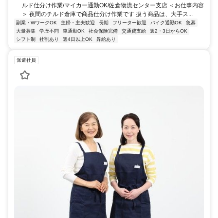
ルド仕分け作業/マイカー通勤OK/佐倉物流センター支店 ＜お仕事内容
＞ 夜間のチルド倉庫で商品仕分け作業です 扱う商品は、大手ス...
副業・WワークOK
主婦・主夫歓迎
長期
フリーター歓迎
バイク通勤OK
急募
大量募集
学歴不問
車通勤OK
社会保険完備
交通費支給
週2・3日からOK
シフト制
社割あり
週4日以上OK
昇給あり
派遣社員