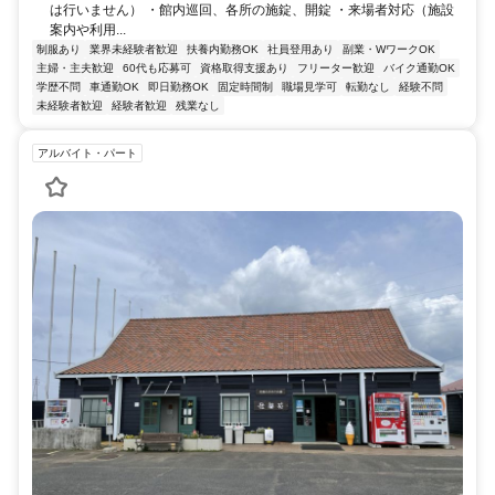
は行いません） ・館内巡回、各所の施錠、開錠 ・来場者対応（施設
案内や利用...
制服あり
業界未経験者歓迎
扶養内勤務OK
社員登用あり
副業・WワークOK
主婦・主夫歓迎
60代も応募可
資格取得支援あり
フリーター歓迎
バイク通勤OK
学歴不問
車通勤OK
即日勤務OK
固定時間制
職場見学可
転勤なし
経験不問
未経験者歓迎
経験者歓迎
残業なし
アルバイト・パート