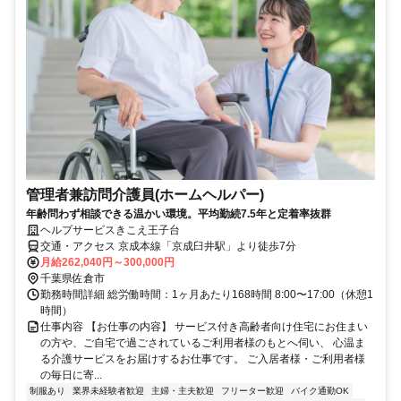
管理者兼訪問介護員(ホームヘルパー)
年齢問わず相談できる温かい環境。平均勤続7.5年と定着率抜群
ヘルプサービスきこえ王子台
交通・アクセス 京成本線「京成臼井駅」より徒歩7分
月給262,040円～300,000円
千葉県佐倉市
勤務時間詳細 総労働時間：1ヶ月あたり168時間 8:00〜17:00（休憩1
時間）
仕事内容 【お仕事の内容】 サービス付き高齢者向け住宅にお住まい
の方や、ご自宅で過ごされているご利用者様のもとへ伺い、 心温ま
る介護サービスをお届けするお仕事です。 ご入居者様・ご利用者様
の毎日に寄...
制服あり
業界未経験者歓迎
主婦・主夫歓迎
フリーター歓迎
バイク通勤OK