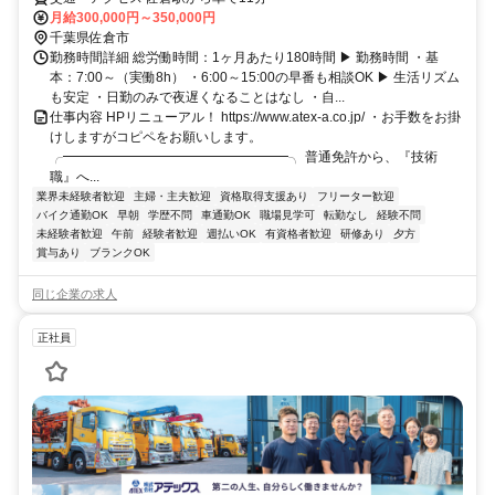
月給300,000円～350,000円
千葉県佐倉市
勤務時間詳細 総労働時間：1ヶ月あたり180時間 ▶ 勤務時間 ・基
本：7:00～（実働8h） ・6:00～15:00の早番も相談OK ▶ 生活リズム
も安定 ・日勤のみで夜遅くなることはなし ・自...
仕事内容 HPリニューアル！ https://www.atex-a.co.jp/ ・お手数をお掛
けしますがコピペをお願いします。
╭━━━━━━━━━━━━━━━━━╮ 普通免許から、『技術
職』へ...
業界未経験者歓迎
主婦・主夫歓迎
資格取得支援あり
フリーター歓迎
バイク通勤OK
早朝
学歴不問
車通勤OK
職場見学可
転勤なし
経験不問
未経験者歓迎
午前
経験者歓迎
週払いOK
有資格者歓迎
研修あり
夕方
賞与あり
ブランクOK
同じ企業の求人
正社員