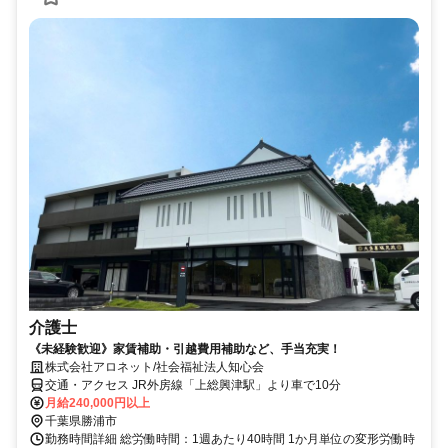
介護士
《未経験歓迎》家賃補助・引越費用補助など、手当充実！
株式会社アロネット/社会福祉法人知心会
交通・アクセス JR外房線「上総興津駅」より車で10分
月給240,000円以上
千葉県勝浦市
勤務時間詳細 総労働時間：1週あたり40時間 1か月単位の変形労働時