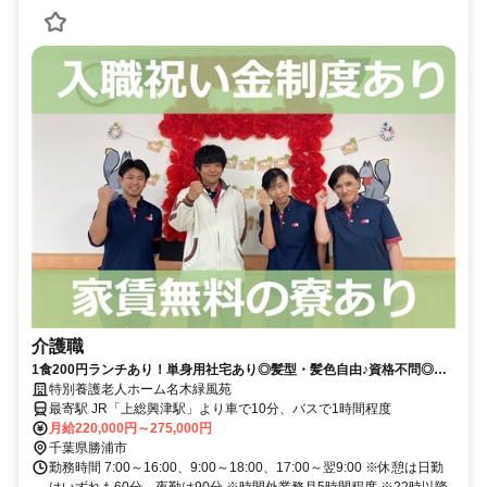
介護職
1食200円ランチあり！単身用社宅あり◎髪型・髪色自由♪資格不問◎残
業少なめ！入職祝い金あり♪年間休日115日★【勝浦市、上総興津駅、特
特別養護老人ホーム名木緑風苑
養、介護職員、正職員】※採用強化中
最寄駅 JR「上総興津駅」より車で10分、バスで1時間程度
月給220,000円～275,000円
千葉県勝浦市
勤務時間 7:00～16:00、9:00～18:00、17:00～翌9:00 ※休憩は日勤