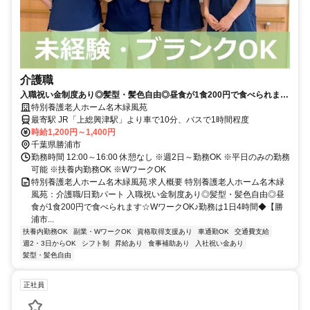
介護職
入職祝い金制度あり◎髪型・髪色自由◎昼食が1食200円で食べられます
☆WワークOK♪勤務は1日4時間◆【勝浦市、特養、介護職員、日勤パー
特別養護老人ホーム名木緑風苑
ト】
最寄駅 JR「上総興津駅」より車で10分、バスで1時間程度
時給1,200円～1,400円
千葉県勝浦市
勤務時間 12:00～16:00 休憩なし ※週2日～勤務OK ※平日のみの勤務
可能 ※扶養内勤務OK ※WワークOK
特別養護老人ホーム名木緑風苑 求人概要 特別養護老人ホーム名木緑
風苑：介護職/日勤パート 入職祝い金制度あり◎髪型・髪色自由◎昼
食が1食200円で食べられます☆WワークOK♪勤務は1日4時間◆【勝
浦市...
扶養内勤務OK
副業・WワークOK
資格取得支援あり
車通勤OK
交通費支給
週2・3日からOK
シフト制
昇給あり
食事補助あり
入社祝い金あり
髪型・髪色自由
正社員