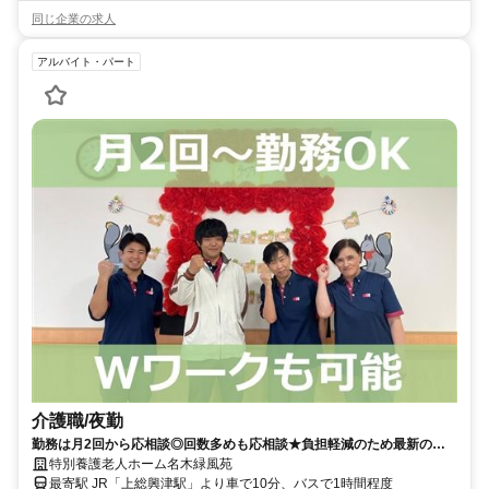
同じ企業の求人
アルバイト・パート
介護職/夜勤
勤務は月2回から応相談◎回数多めも応相談★負担軽減のため最新の見
守り機器を導入！WワークOK♪髪型・髪色自由◆【勝浦市、上総興津
特別養護老人ホーム名木緑風苑
駅、特養、介護職員、夜勤アルバイト】
最寄駅 JR「上総興津駅」より車で10分、バスで1時間程度