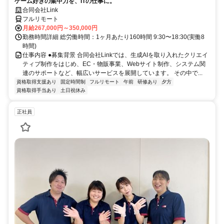
ゲーム好きの集中力を、ITの仕事に。
合同会社Link
フルリモート
月給267,000円～350,000円
勤務時間詳細 総労働時間：1ヶ月あたり160時間 9:30〜18:30(実働8
時間)
仕事内容 ●募集背景 合同会社Linkでは、生成AIを取り入れたクリエイ
ティブ制作をはじめ、EC・物販事業、Webサイト制作、システム関
連のサポートなど、幅広いサービスを展開しています。 その中で...
資格取得支援あり
固定時間制
フルリモート
午前
研修あり
夕方
資格取得手当あり
土日祝休み
正社員