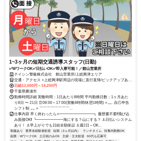
1~3ヶ月の短期交通誘導スタッフ(日勤)
✅WワークOK✅日払いOK✅即入寮可能！／館山営業所
テイシン警備株式会社 館山営業所/上総興津エリア
交通・アクセス ⭐上総興津駅周辺の現場に直行直帰/ピックアップあ
り！移動の心配は不要です♪
日給12,000円～14,200円
千葉県勝浦市
勤務時間詳細 実働時間：1日あたり8時間 平均勤務日数：1ヶ月あた
り8日 〜 21日 ⏰08:00～17:00(実働8時間/休憩1時間) ⭐.｡｡. 自己申告
シフト制 .｡｡.⭐ ￣￣￣￣￣￣￣￣...
仕事内容 早く終わったら⭐━━━━━━━━━┓ 履歴書不要❗飛び込
み面接OK❗ ┗━━━━━━━海にする？山にする？ ⚓日払いシステム
あり！ ⚓早上がりでも日給全額保証 ⚓週2日～OK...
制服あり
業界未経験者歓迎
短期（3ヵ月以内）
ランチタイム
扶養内勤務OK
副業・WワークOK
土日祝のみOK
主婦・主夫歓迎
60代も応募可