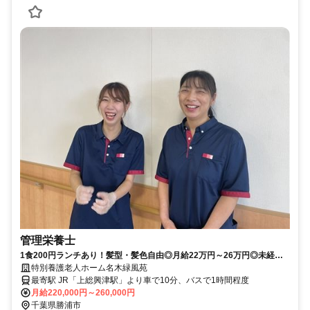
管理栄養士
1食200円ランチあり！髪型・髪色自由◎月給22万円～26万円◎未経験
OK◆調理業務なし♪産休育休取得率・復帰率100％★【勝浦市、上総興
特別養護老人ホーム名木緑風苑
津駅、特養、管理栄養士、正職員】
最寄駅 JR「上総興津駅」より車で10分、バスで1時間程度
月給220,000円～260,000円
千葉県勝浦市