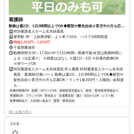
看護師
勤務は週2日、1日3時間以上でOK◆髪型や髪色自由☆育児中の方も応募
OK！ランチ1食200円！入職祝い金制度もあり☆ブランクのある方、復
特別養護老人ホーム名木緑風苑
職の方もOK！【勝浦市、上総興津駅、特養、看護師、日勤パート】※採
最寄駅 JR「上総興津駅」より車で10分、バスで1時間程度
用強化中
時給1,650円～1,850円
千葉県勝浦市
勤務時間 8:00～17:00の中で1日3時間～勤務可能 休憩は勤務時間に
よる（法定通り） ※残業ほぼなし ※週2日～5日 ※扶養内勤務OK
※WワークOK
特別養護老人ホーム名木緑風苑 求人概要 特別養護老人ホーム名木緑
風苑：看護師/日勤パート 勤務は週2日、1日3時間以上でOK◆髪型や
髪色自由☆育児中の方も応募OK！ランチ1食200円！入職祝い金制度
も...
扶養内勤務OK
副業・WワークOK
資格取得支援あり
産休・育休取得実績あり
車通勤OK
ブランクOK
育休あり
交通費支給
週2・3日からOK
シフト制
食事補助あり
入社祝い金あり
髪型・髪色自由
同じ企業の求人
正社員