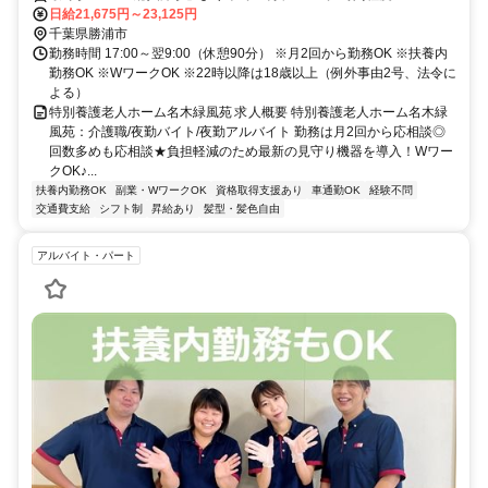
日給21,675円～23,125円
千葉県勝浦市
勤務時間 17:00～翌9:00（休憩90分） ※月2回から勤務OK ※扶養内
勤務OK ※WワークOK ※22時以降は18歳以上（例外事由2号、法令に
よる）
特別養護老人ホーム名木緑風苑 求人概要 特別養護老人ホーム名木緑
風苑：介護職/夜勤バイト/夜勤アルバイト 勤務は月2回から応相談◎
回数多めも応相談★負担軽減のため最新の見守り機器を導入！Wワー
クOK♪...
扶養内勤務OK
副業・WワークOK
資格取得支援あり
車通勤OK
経験不問
交通費支給
シフト制
昇給あり
髪型・髪色自由
アルバイト・パート