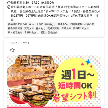
勤務時間 8:30～17:30（休憩60分）
特別養護老人ホーム名木緑風苑 求人概要 特別養護老人ホーム名木緑
風苑：管理栄養士/正職員 1食200円ランチあり！髪型・髪色自由◎月
給22万円～26万円◎未経験OK◆調理業務なし♪産休育休取得率・復
帰...
資格取得支援あり
産休・育休取得実績あり
車通勤OK
固定時間制
経験不問
社会保険完備
賞与あり
育休あり
交通費支給
昇給あり
賞与年2回あり
寮・社宅あり
食事補助あり
髪型・髪色自由
アルバイト・パート