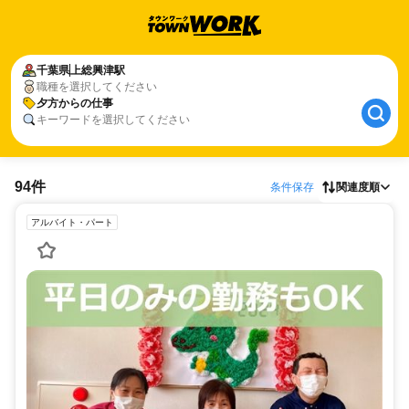
千葉県
上総興津駅
職種を選択してください
夕方からの仕事
キーワードを選択してください
94件
条件保存
関連度順
アルバイト・パート