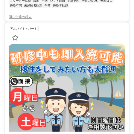
フリーター歓迎
短期
早朝
シフト自由
学歴不問
平日のみOK
転勤なし
経験不問
未経験者歓迎
午前
経験者歓迎
同じ企業の求人
アルバイト・パート