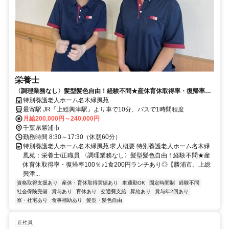
栄養士
〈調理業務なし〉髪型髪色自由！経験不問★産休育休取得率・復帰率
100％♪1食200円ランチあり◎【勝浦市、上総興津駅、特養、栄養士、
特別養護老人ホーム名木緑風苑
正職員】
最寄駅 JR「上総興津駅」より車で10分、バスで1時間程度
月給200,000円～240,000円
千葉県勝浦市
勤務時間 8:30～17:30（休憩60分）
特別養護老人ホーム名木緑風苑 求人概要 特別養護老人ホーム名木緑
風苑：栄養士/正職員 〈調理業務なし〉髪型髪色自由！経験不問★産
休育休取得率・復帰率100％♪1食200円ランチあり◎【勝浦市、上総
興津...
資格取得支援あり
産休・育休取得実績あり
車通勤OK
固定時間制
経験不問
社会保険完備
賞与あり
育休あり
交通費支給
昇給あり
賞与年2回あり
寮・社宅あり
食事補助あり
髪型・髪色自由
正社員