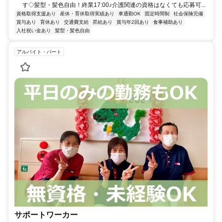
す◇髪型・髪色自由！終業17:00♪介護関連の資格はなくても応募可...
資格取得支援あり
産休・育休取得実績あり
車通勤OK
固定時間制
社会保険完備
賞与あり
育休あり
交通費支給
昇給あり
賞与年2回あり
食事補助あり
入社祝い金あり
髪型・髪色自由
アルバイト・パート
サポートワーカー