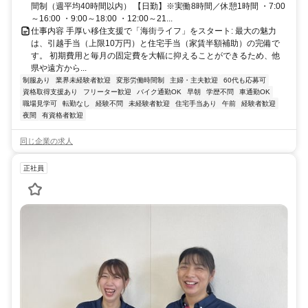
間制（週平均40時間以内） 【日勤】※実働8時間／休憩1時間 ・7:00
～16:00 ・9:00～18:00 ・12:00～21...
仕事内容 手厚い移住支援で「海街ライフ」をスタート: 最大の魅力
は、引越手当（上限10万円）と住宅手当（家賃半額補助）の完備で
す。 初期費用と毎月の固定費を大幅に抑えることができるため、他
県や遠方から...
制服あり
業界未経験者歓迎
変形労働時間制
主婦・主夫歓迎
60代も応募可
資格取得支援あり
フリーター歓迎
バイク通勤OK
早朝
学歴不問
車通勤OK
職場見学可
転勤なし
経験不問
未経験者歓迎
住宅手当あり
午前
経験者歓迎
夜間
有資格者歓迎
同じ企業の求人
正社員