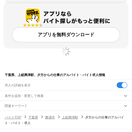
アプリを無料ダウンロード
千葉県、上総興津駅、夕方からの仕事のアルバイト・バイト求人情報
求人の詳細を表示
条件を追加・変更して検索
市区町村を追加・変更
関連キーワード
完全在宅ワーク 全国
シール貼り 在宅
現在地周辺
ガチャガチャ
犬カフェ
千葉県
駅を追加・変更
バイトTOP
千葉県
勝浦市
上総興津駅
夕方からの仕事のアルバイ
千葉県
すべて
ト・バイト・求人
千葉市
すべて
職種を追加・変更
JR武蔵野線
中央区
花見川区
稲毛区
若葉区
緑区
美浜区
南流山駅
新松戸駅
新八柱駅
東松戸駅
市川大野駅
船橋法典駅
西船橋駅