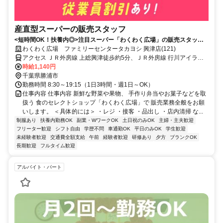
産直型スーパーの販売スタッフ
<短時間OK！扶養内◎>注目スーパー「わくわく広場」の販売スタッ
フ！未経験歓迎！ブランクOK/主婦（主夫）活躍中
わくわく広場 ファミリーセンタータカヨシ 興津店(121)
アクセス ＪＲ外房線 上総興津徒歩約5分、ＪＲ外房線 行川アイラン
ド徒歩約40分、ＪＲ外房線 鵜原徒歩約42分
時給1,140円
千葉県勝浦市
勤務時間 8:30～19:15（1日3時間・週1日～OK）
仕事内容 仕事内容 新鮮な野菜や果物、 手作り弁当やお菓子などを取
扱う 食のセレクトショップ「わくわく広場」で 販売業務全般をお願
いします。 ＜具体的には＞ ・レジ ・接客 ・品出し ・店内清掃 な...
制服あり
扶養内勤務OK
副業・WワークOK
土日祝のみOK
主婦・主夫歓迎
フリーター歓迎
シフト自由
学歴不問
車通勤OK
平日のみOK
学生歓迎
未経験者歓迎
交通費全額支給
午前
経験者歓迎
研修あり
夕方
ブランクOK
長期歓迎
フルタイム歓迎
アルバイト・パート