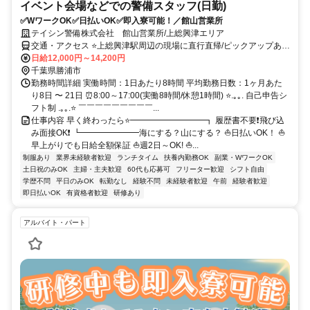
イベント会場などでの警備スタッフ(日勤)
✅WワークOK✅日払いOK✅即入寮可能！／館山営業所
テイシン警備株式会社 館山営業所/上総興津エリア
交通・アクセス ⭐上総興津駅周辺の現場に直行直帰/ピックアップあ
り！移動の心配は不要です♪
日給12,000円～14,200円
千葉県勝浦市
勤務時間詳細 実働時間：1日あたり8時間 平均勤務日数：1ヶ月あた
り8日 〜 21日 ⏰8:00～17:00(実働8時間/休憩1時間) ⭐.｡｡. 自己申告シ
フト制 .｡｡.⭐ ￣￣￣￣￣￣￣￣￣...
仕事内容 早く終わったら⭐━━━━━━━━━┓ 履歴書不要❗飛び込
み面接OK❗ ┗━━━━━━━海にする？山にする？ ⛵日払いOK！ ⛵
早上がりでも日給全額保証 ⛵週2日～OK! ⛵...
制服あり
業界未経験者歓迎
ランチタイム
扶養内勤務OK
副業・WワークOK
土日祝のみOK
主婦・主夫歓迎
60代も応募可
フリーター歓迎
シフト自由
学歴不問
平日のみOK
転勤なし
経験不問
未経験者歓迎
午前
経験者歓迎
即日払いOK
有資格者歓迎
研修あり
アルバイト・パート