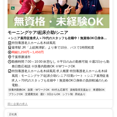
モーニングケア/起床介助/シニア
＜シニア雇用促進求人＞70代のスタッフも在籍中！無資格OK◎身体の
負担軽減のため電動ベッド導入で身体の負担少なめ♪【勝浦市、上総興津
特別養護老人ホーム名木緑風苑
駅、特養、モーニングケア/食事配膳（シニア）、日勤パート】
最寄駅 JR「上総興津駅」より車で10分、バスで1時間程度
時給1,250円～1,450円
千葉県勝浦市
勤務時間 7:00～10:00 休憩なし ※平日のみの勤務可能 ※週2日から勤
務日数応相談 ※扶養内勤務OK ※WワークOK
特別養護老人ホーム名木緑風苑 求人概要 特別養護老人ホーム名木緑
風苑：モーニングケア/起床介助/シニア/日勤パート ＜シニア雇用促進
求人＞70代のスタッフも在籍中！無資格OK◎身体の負担軽減のため
電動...
扶養内勤務OK
副業・WワークOK
60代も応募可
資格取得支援あり
車通勤OK
ブランクOK
交通費支給
週2・3日からOK
シフト制
昇給あり
同じ企業の求人
正社員