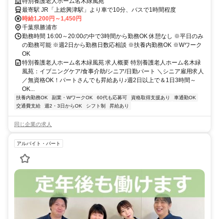
＆1日3時間～OKなお仕事◎【勝浦市、上総興津駅、特養、イブニング
特別養護老人ホーム名木緑風苑
ケア/食事介助（シニア）、日勤パート】
最寄駅 JR「上総興津駅」より車で10分、バスで1時間程度
時給1,200円～1,450円
千葉県勝浦市
勤務時間 16:00～20:00の中で3時間から勤務OK 休憩なし ※平日のみ
の勤務可能 ※週2日から勤務日数応相談 ※扶養内勤務OK ※Wワーク
OK
特別養護老人ホーム名木緑風苑 求人概要 特別養護老人ホーム名木緑
風苑：イブニングケア/食事介助/シニア/日勤パート ＼シニア雇用求人
／無資格OK！パートさんでも昇給あり♪週2日以上で＆1日3時間～
OK...
扶養内勤務OK
副業・WワークOK
60代も応募可
資格取得支援あり
車通勤OK
交通費支給
週2・3日からOK
シフト制
昇給あり
同じ企業の求人
アルバイト・パート