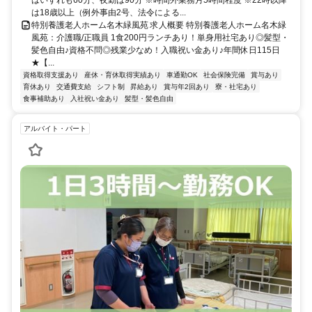
はいずれも60分、夜勤は90分 ※時間外業務月5時間程度 ※22時以降
は18歳以上（例外事由2号、法令による...
特別養護老人ホーム名木緑風苑 求人概要 特別養護老人ホーム名木緑
風苑：介護職/正職員 1食200円ランチあり！単身用社宅あり◎髪型・
髪色自由♪資格不問◎残業少なめ！入職祝い金あり♪年間休日115日
★【...
資格取得支援あり
産休・育休取得実績あり
車通勤OK
社会保険完備
賞与あり
育休あり
交通費支給
シフト制
昇給あり
賞与年2回あり
寮・社宅あり
食事補助あり
入社祝い金あり
髪型・髪色自由
アルバイト・パート