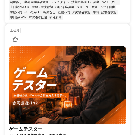
制服あり
業界未経験者歓迎
ランチタイム
扶養内勤務OK
副業・WワークOK
土日祝のみOK
主婦・主夫歓迎
60代も応募可
フリーター歓迎
シフト自由
学歴不問
平日のみOK
転勤なし
経験不問
未経験者歓迎
午前
経験者歓迎
即日払いOK
有資格者歓迎
研修あり
正社員
ゲームテスター