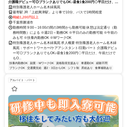
介護職デビュー可◎ブランクありでもOK♪昼食1食200円◇平日だけ、午
前だけでもOK！Wワーク・扶養内勤務OK★サポート業務からスタート
特別養護老人ホーム名木緑風苑
【勝浦市、特養、サポートワーカー/ケアアシスタント、日勤パート】
最寄駅 JR「上総興津駅」より車で10分、バスで1時間程度
時給1,200円以上
千葉県勝浦市
勤務時間 9:00～16:00の間の3時間から勤務可能 休憩は法定通り（勤
務時間数）による ※週2日～勤務OK ※平日のみの勤務可能 ※午前の
みも可 ※扶養内勤務OK ※WワークOK
特別養護老人ホーム名木緑風苑 求人概要 特別養護老人ホーム名木緑
風苑：サポートワーカー/ケアアシスタント/日勤パート 介護職デビュ
ー可◎ブランクありでもOK♪昼食1食200円◇平日だけ、午前だけで
もO...
扶養内勤務OK
副業・WワークOK
資格取得支援あり
車通勤OK
経験不問
ブランクOK
交通費支給
週2・3日からOK
シフト制
昇給あり
食事補助あり
アルバイト・パート