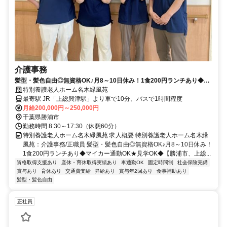
介護事務
髪型・髪色自由◎無資格OK♪月8～10日休み！1食200円ランチあり◆マ
イカー通勤OK★見学OK◆【勝浦市、上総興津駅、特養、介護事務、正
特別養護老人ホーム名木緑風苑
職員】
最寄駅 JR「上総興津駅」より車で10分、バスで1時間程度
月給200,000円～250,000円
千葉県勝浦市
勤務時間 8:30～17:30（休憩60分）
特別養護老人ホーム名木緑風苑 求人概要 特別養護老人ホーム名木緑
風苑：介護事務/正職員 髪型・髪色自由◎無資格OK♪月8～10日休み！
1食200円ランチあり◆マイカー通勤OK★見学OK◆【勝浦市、上総...
資格取得支援あり
産休・育休取得実績あり
車通勤OK
固定時間制
社会保険完備
賞与あり
育休あり
交通費支給
昇給あり
賞与年2回あり
食事補助あり
髪型・髪色自由
正社員