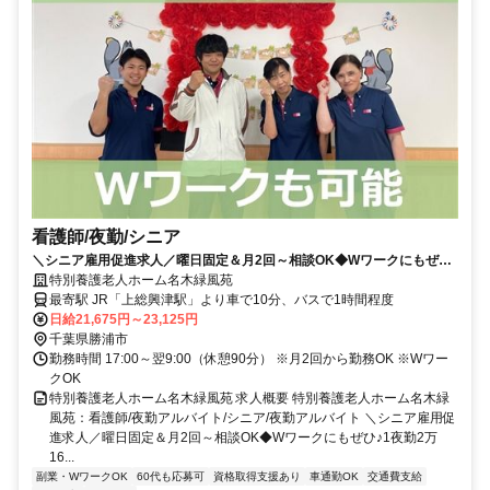
看護師/夜勤/シニア
＼シニア雇用促進求人／曜日固定＆月2回～相談OK◆Wワークにもぜひ
♪1夜勤2万1675円～2万3125円！【勝浦市、上総興津駅、特養、看護師
特別養護老人ホーム名木緑風苑
(シニア)、夜勤アルバイト】
最寄駅 JR「上総興津駅」より車で10分、バスで1時間程度
日給21,675円～23,125円
千葉県勝浦市
勤務時間 17:00～翌9:00（休憩90分） ※月2回から勤務OK ※Wワー
クOK
特別養護老人ホーム名木緑風苑 求人概要 特別養護老人ホーム名木緑
風苑：看護師/夜勤アルバイト/シニア/夜勤アルバイト ＼シニア雇用促
進求人／曜日固定＆月2回～相談OK◆Wワークにもぜひ♪1夜勤2万
16...
副業・WワークOK
60代も応募可
資格取得支援あり
車通勤OK
交通費支給