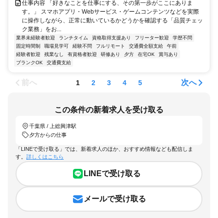
仕事内容 「好きなことを仕事にする、その第一歩がここにありま
す。」 スマホアプリ・Webサービス・ゲームコンテンツなどを実際
に操作しながら、正常に動いているかどうかを確認する「品質チェッ
ク業務」をお...
業界未経験者歓迎
ランチタイム
資格取得支援あり
フリーター歓迎
学歴不問
固定時間制
職場見学可
経験不問
フルリモート
交通費全額支給
午前
経験者歓迎
残業なし
有資格者歓迎
研修あり
夕方
在宅OK
賞与あり
ブランクOK
交通費支給
前へ
次へ
1
2
3
4
5
この条件の新着求人を受け取る
千葉県 / 上総興津駅
夕方からの仕事
「LINEで受け取る」では、新着求人のほか、おすすめ情報なども配信しま
す。
詳しくはこちら
LINEで受け取る
メールで受け取る