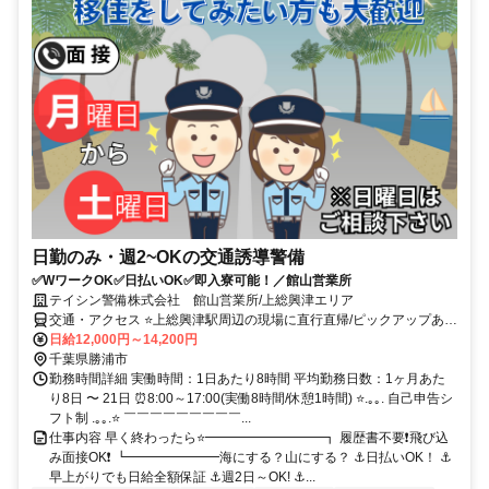
日勤のみ・週2~OKの交通誘導警備
✅WワークOK✅日払いOK✅即入寮可能！／館山営業所
テイシン警備株式会社 館山営業所/上総興津エリア
交通・アクセス ⭐上総興津駅周辺の現場に直行直帰/ピックアップあ
り！移動の心配は不要です♪
日給12,000円～14,200円
千葉県勝浦市
勤務時間詳細 実働時間：1日あたり8時間 平均勤務日数：1ヶ月あた
り8日 〜 21日 ⏰8:00～17:00(実働8時間/休憩1時間) ⭐.｡｡. 自己申告シ
フト制 .｡｡.⭐ ￣￣￣￣￣￣￣￣￣...
仕事内容 早く終わったら⭐━━━━━━━━━┓ 履歴書不要❗飛び込
み面接OK❗ ┗━━━━━━━海にする？山にする？ ⚓日払いOK！ ⚓
早上がりでも日給全額保証 ⚓週2日～OK! ⚓...