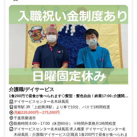
介護職/デイサービス
1食200円で昼食が食べられます◇髪型・髪色自由！終業17:00♪介護関連
の資格はなくても応募可能！入職祝い金の支給あり◇残業少なめ！年間
デイサービスセンター名木緑風苑
休日115日あり☆日曜休み！【勝浦市、デイ、介護職員、正職員】
最寄駅 JR「上総興津駅」より車で10分、バスで1時間程度
月給220,000円～275,000円
千葉県勝浦市
勤務時間 8:00～17:00（休憩60分） ※時間外業務月1時間程度
デイサービスセンター名木緑風苑 求人概要 デイサービスセンター名
木緑風苑：介護職/デイサービス/正職員 1食200円で昼食が食べられま