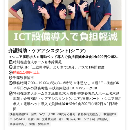
介護補助・ケアアシスタント(シニア)
＜シニア雇用求人＞電動ベッド導入で負担軽減◆昼食1食200円◇週2日
＆1日3時間～OK◎60代活躍中！資格経験不問【勝浦市、上総興津駅、
特別養護老人ホーム名木緑風苑
特養、介護補助・ケアアシスタント(シニア)、日勤パート】
最寄駅 JR「上総興津駅」より車で10分、バスで1時間程度
時給1,140円以上
千葉県勝浦市
勤務時間 7:00～19:00の間の3～6時間 ※休憩なし ※週2日～勤務OK
※平日のみの勤務可能 ※扶養内勤務OK ※WワークOK
特別養護老人ホーム名木緑風苑 求人概要 特別養護老人ホーム名木緑
風苑：介護補助・ケアアシスタント(シニア)/日勤パート ＜シニア雇用
求人＞電動ベッド導入で負担軽減◆昼食1食200円◇週2日＆1日3時
間...
扶養内勤務OK
副業・WワークOK
60代も応募可
資格取得支援あり
車通勤OK
平日のみOK
経験不問
交通費支給
週2・3日からOK
シフト制
昇給あり
食事補助あり
髪型・髪色自由