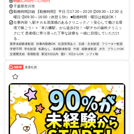
時給1,350円～1,700円
千葉県市川市
勤務時間詳細 【勤務時間】 平日 ①17:20～20:20 ②09:30～12:30 土
曜日 ③09:30～16:00（休憩 1.5h） ■勤務時間・曜日は相談OK！
仕事内容 ＼駅チカ＆清潔感のあるクリニック／ ✨安心して働ける環
境で稼ごう✨ ⭐「本八幡駅」から徒歩2分！ ⭐駅チカの歯科クリニッ
クにて 患者様に寄り添った丁寧な診療を 一緒に目指していただけ
る...
業界未経験者歓迎
扶養内勤務OK
社員登用あり
主婦・主夫歓迎
フリーター歓迎
学歴不問
学生歓迎
転勤なし
未経験者歓迎
午前
経験者歓迎
夕方
ブランクOK
交通費支給
長期歓迎
駅近5分以内
週2・3日からOK
シフト制
派遣社員