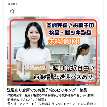
派遣社員
送迎あり倉庫でのお菓子箱のピッキング・検品
⛅空調完備！お菓子箱詰め⛅西船橋駅から無料送迎⛅おしゃれ自由
株式会社ジェス/市川市西浦
交通・アクセス ▶｢二俣新町駅｣徒歩20分▶バイク・自転車通勤OK