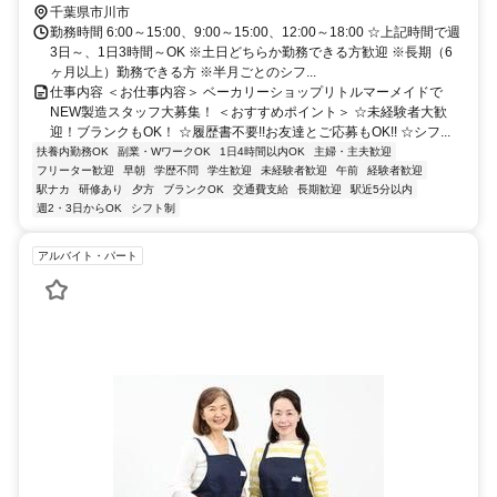
千葉県市川市
勤務時間 6:00～15:00、9:00～15:00、12:00～18:00 ☆上記時間で週
3日～、1日3時間～OK ※土日どちらか勤務できる方歓迎 ※長期（6
ヶ月以上）勤務できる方 ※半月ごとのシフ...
仕事内容 ＜お仕事内容＞ ベーカリーショップリトルマーメイドで
NEW製造スタッフ大募集！ ＜おすすめポイント＞ ☆未経験者大歓
迎！ブランクもOK！ ☆履歴書不要!!お友達とご応募もOK!! ☆シフ...
扶養内勤務OK
副業・WワークOK
1日4時間以内OK
主婦・主夫歓迎
フリーター歓迎
早朝
学歴不問
学生歓迎
未経験者歓迎
午前
経験者歓迎
駅ナカ
研修あり
夕方
ブランクOK
交通費支給
長期歓迎
駅近5分以内
週2・3日からOK
シフト制
アルバイト・パート