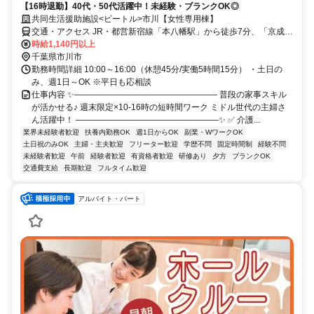
【16時退勤】40代・50代活躍中！未経験・ブランクOK◎
共同生活援助施設<ビートル>市川【女性専用棟】
交通・アクセス JR・都営新宿線「本八幡駅」から徒歩7分、「京成八
幡駅」から徒歩10分
時給1,140円以上
千葉県市川市
勤務時間詳細 10:00～16:00（休憩45分/実働5時間15分） ・土日の
み、週1日～OK ※平日も応相談
仕事内容 ✨――――――――――――――――― 普段の家事スキル
が活かせる♪ 週末限定×10-16時の短時間ワーク ミドル世代の主婦さ
ん活躍中！ ―――――――――――――――――✨ ✅ 介護...
業界未経験者歓迎
扶養内勤務OK
週1日からOK
副業・WワークOK
土日祝のみOK
主婦・主夫歓迎
フリーター歓迎
学歴不問
固定時間制
経験不問
未経験者歓迎
午前
経験者歓迎
有資格者歓迎
研修あり
夕方
ブランクOK
交通費支給
長期歓迎
フルタイム歓迎
アルバイト・パート