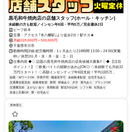
黒毛和牛焼肉店の店舗スタッフ(ホール・キッチン)
未経験の方も歓迎／インセン年6回・平均5万／完全週休2日
ビーフ鈴木
交通・アクセス ｢本八幡駅｣より徒歩2分！駅チカ★
月給320,000円～500,000円
千葉県市川市
勤務時間詳細 総労働時間：1ヶ月あたり218時間 13:00～24:00(実働
8h／休憩1h) 月・水・木・金・土・日
仕事内容 ◆◇ 話題の黒毛和牛焼肉店の店長候補大募集!! ◇◆ 【注目
ポイント！】 ◇飲食バイトの経験があればOK◎ ◇未経験でも月給32
万円スタート！ ◇高額インセンティブ年6回支給！平均1回5万...
副業・WワークOK
学歴不問
職場見学可
未経験者歓迎
住宅手当あり
交通費全額支給
経験者歓迎
夜間
研修あり
夕方
賞与あり
ブランクOK
交通費支給
まかないあり
長期歓迎
駅近5分以内
シフト制
社割あり
友達と応募OK
寮・社宅あり
業務委託