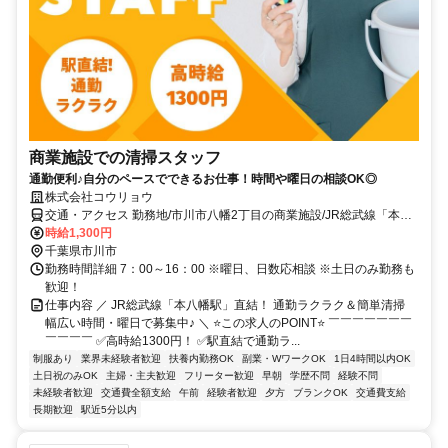
商業施設での清掃スタッフ
通勤便利♪自分のペースでできるお仕事！時間や曜日の相談OK◎
株式会社コウリョウ
交通・アクセス 勤務地/市川市八幡2丁目の商業施設/JR総武線「本八
幡駅」直結
時給1,300円
千葉県市川市
勤務時間詳細 7：00～16：00 ※曜日、日数応相談 ※土日のみ勤務も
歓迎！
仕事内容 ／ JR総武線「本八幡駅」直結！ 通勤ラクラク＆簡単清掃
幅広い時間・曜日で募集中♪ ＼ ⭐この求人のPOINT⭐ ￣￣￣￣￣￣￣
￣￣￣￣ ✅高時給1300円！ ✅駅直結で通勤ラ...
制服あり
業界未経験者歓迎
扶養内勤務OK
副業・WワークOK
1日4時間以内OK
土日祝のみOK
主婦・主夫歓迎
フリーター歓迎
早朝
学歴不問
経験不問
未経験者歓迎
交通費全額支給
午前
経験者歓迎
夕方
ブランクOK
交通費支給
長期歓迎
駅近5分以内