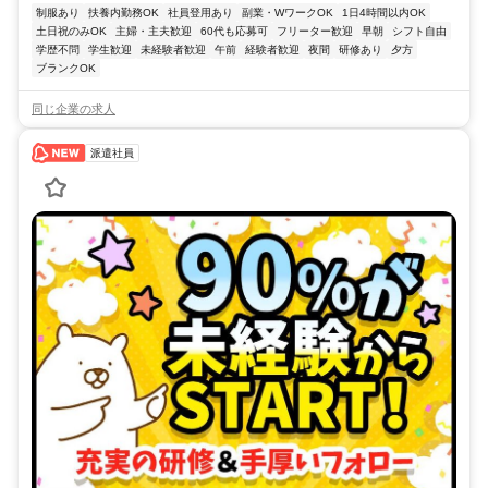
制服あり
扶養内勤務OK
社員登用あり
副業・WワークOK
1日4時間以内OK
土日祝のみOK
主婦・主夫歓迎
60代も応募可
フリーター歓迎
早朝
シフト自由
学歴不問
学生歓迎
未経験者歓迎
午前
経験者歓迎
夜間
研修あり
夕方
ブランクOK
同じ企業の求人
派遣社員