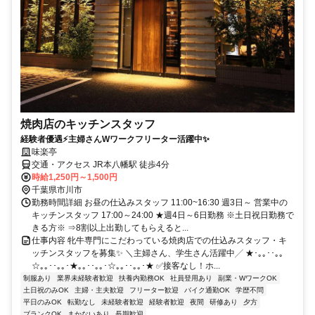
焼肉店のキッチンスタッフ
経験者優遇⚡主婦さんWワークフリーター活躍中✨
味楽亭
交通・アクセス JR本八幡駅 徒歩4分
時給1,250円～1,500円
千葉県市川市
勤務時間詳細 お昼の仕込みスタッフ 11:00~16:30 週3日～ 営業中の
キッチンスタッフ 17:00～24:00 ★週4日～6日勤務 ※土日祝日勤務で
きる方※ ⇒8割以上出勤してもらえると...
仕事内容 牝牛専門にこだわっている焼肉店での仕込みスタッフ・キ
ッチンスタッフを募集✨ ＼主婦さん、学生さん活躍中╱ ★･｡｡･･｡｡
☆｡｡･･｡｡･★｡｡･･｡｡･☆｡｡･･｡｡･★ ✅接客なし！ホ...
制服あり
業界未経験者歓迎
扶養内勤務OK
社員登用あり
副業・WワークOK
土日祝のみOK
主婦・主夫歓迎
フリーター歓迎
バイク通勤OK
学歴不問
平日のみOK
転勤なし
未経験者歓迎
経験者歓迎
夜間
研修あり
夕方
ブランクOK
まかないあり
長期歓迎