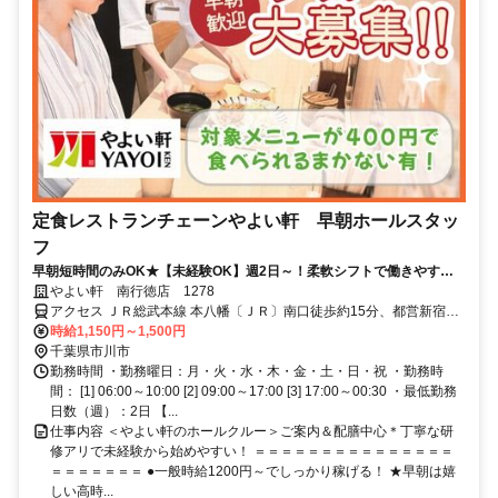
定食レストランチェーンやよい軒 早朝ホールスタッ
フ
早朝短時間のみOK★【未経験OK】週2日～！柔軟シフトで働きやす
い！学校・家事との両立◎＜オンライン面接実施中＞
やよい軒 南行徳店 1278
アクセス ＪＲ総武本線 本八幡〔ＪＲ〕南口徒歩約15分、都営新宿線
本八幡〔新宿線〕A2口徒歩約17分、京成本線 鬼越徒歩約17分 南行徳
時給1,150円～1,500円
駅南口より徒歩1分
千葉県市川市
勤務時間 ・勤務曜日：月・火・水・木・金・土・日・祝 ・勤務時
間： [1] 06:00～10:00 [2] 09:00～17:00 [3] 17:00～00:30 ・最低勤務
日数（週）：2日 【...
仕事内容 ＜やよい軒のホールクルー＞ご案内＆配膳中心＊丁寧な研
修アリで未経験から始めやすい！ ＝＝＝＝＝＝＝＝＝＝＝＝＝＝＝
＝＝＝＝＝＝＝ ●一般時給1200円～でしっかり稼げる！ ★早朝は嬉
しい高時...