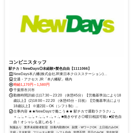
コンビニスタッフ
駅チカ！NewDays◎未経験×髪色自由【1111066】
NewDays本八幡(株式会社JR東日本クロスステーション)
【1111066】
交通・アクセス JR「本八幡駅」構内
時給1,170円～1,580円
千葉県市川市
勤務時間詳細 (1)17:30～23:20 （休憩45分）【労働基準法により18
歳以上】 (2)18:00～22:20 （休憩45分・日祝）【労働基準法により
18歳以上】 ※週2回～OK（シフト制）...
仕事内容 ★★NewDaysで働こう★★ 駅チカで通勤ラクラク♪ .:｡
＋.:｡.:｡＋.:｡.:｡＋.:｡.:｡＋..:｡＋.:｡ ■働きやすさ◎曜日相談可能♪ ■髪色自
由！オシャレも楽しめる！ ...
制服あり
業界未経験者歓迎
扶養内勤務OK
副業・WワークOK
土日祝のみOK
主婦・主夫歓迎
フリーター歓迎
シフト自由
学歴不問
平日のみOK
学生歓迎