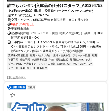
誰でもカンタン|入庫品の仕分けスタッフ_A01394752
《短期のお仕事◎》週3日～◎日勤×ワークライフバランスが整う
アデコ株式会社_A01394752
交通・アクセス ■JR武蔵野線 市川塩浜駅（南口）徒歩4分
時給1,350円以上
千葉県市川市
勤務時間詳細 08:00～17:00 （実働8時間／休憩60分） 残業：月10時
間程度 ※週3日～OK
仕事内容 ／ 週3日～OK AMAZON倉庫内での軽作業★ ＼ ✨週3日～
OK ✨日勤固定＆シフト制 ✨《即払い可能》時給1,350円～ ✨未経験
歓迎のカンタン作業♪ ✨就業開始から2か月間の期間限...
業界未経験者歓迎
短期（3ヵ月以内）
主婦・主夫歓迎
フリーター歓迎
短期
学歴不問
経験不問
未経験者歓迎
午前
経験者歓迎
即日払いOK
夕方
ブランクOK
交通費支給
フルタイム歓迎
駅近5分以内
週2・3日からOK
シフト制
週4日以上OK
服装自由
同じ企業の求人
正社員