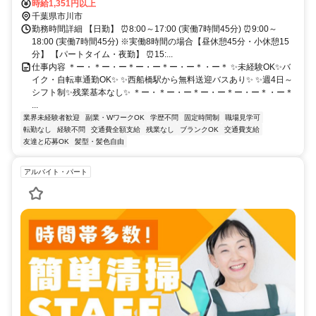
時給1,351円以上
千葉県市川市
勤務時間詳細 【日勤】 ⏰8:00～17:00 (実働7時間45分) ⏰9:00～
18:00 (実働7時間45分) ※実働8時間の場合【昼休憩45分・小休憩15
分】 【パートタイム・夜勤】 ⏰15:...
仕事内容 ＊ー・＊ー・ー＊ー・ー＊ー・ー＊・ー＊ ✨未経験OK✨バ
イク・自転車通勤OK✨ ✨西船橋駅から無料送迎バスあり✨ ✨週4日～
シフト制✨残業基本なし✨ ＊ー・＊ー・ー＊ー・ー＊ー・ー＊・ー＊
...
業界未経験者歓迎
副業・WワークOK
学歴不問
固定時間制
職場見学可
転勤なし
経験不問
交通費全額支給
残業なし
ブランクOK
交通費支給
友達と応募OK
髪型・髪色自由
アルバイト・パート