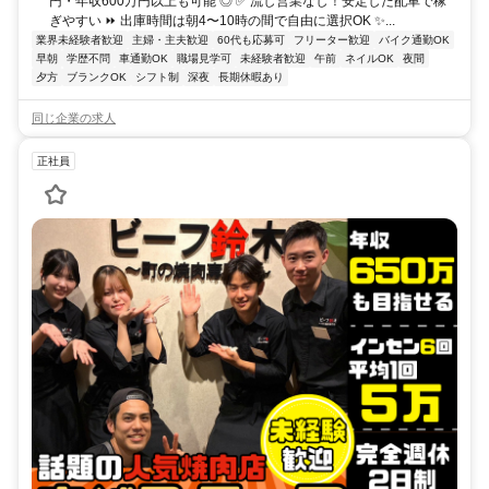
円・年収600万円以上も可能 ◎ ✅ 流し営業なし！安定した配車で稼
ぎやすい ⏩ 出庫時間は朝4〜10時の間で自由に選択OK ✨...
業界未経験者歓迎
主婦・主夫歓迎
60代も応募可
フリーター歓迎
バイク通勤OK
早朝
学歴不問
車通勤OK
職場見学可
未経験者歓迎
午前
ネイルOK
夜間
夕方
ブランクOK
シフト制
深夜
長期休暇あり
同じ企業の求人
正社員