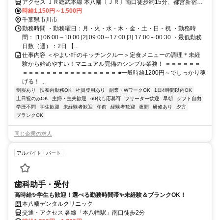
アクセス ＪＲ総武本線 本八幡〔ＪＲ〕南口徒歩約15分、都営新宿線
本八幡〔新宿線〕A2口徒歩約17分、京成本線 鬼越徒歩約17分 南行徳
時給1,150円～1,500円
駅南口より徒歩1分
千葉県市川市
勤務時間 ・勤務曜日：月・火・水・木・金・土・日・祝 ・勤務時
間： [1] 06:00～10:00 [2] 09:00～17:00 [3] 17:00～00:30 ・最低勤務
日数（週）：2日 【...
仕事内容 ＜やよい軒のキッチンクルー＞定食メニューの調理＊未経
験から始めやすい！マニュアル完備のシンプル業務！ ＝＝＝＝＝＝
＝＝＝＝＝＝＝＝＝＝＝＝＝＝＝＝ ●一般時給1200円～でしっかり稼
げる！ ...
制服あり
扶養内勤務OK
社員登用あり
副業・WワークOK
1日4時間以内OK
土日祝のみOK
主婦・主夫歓迎
60代も応募可
フリーター歓迎
早朝
シフト自由
学歴不問
学生歓迎
未経験者歓迎
午前
経験者歓迎
夜間
研修あり
夕方
ブランクOK
同じ企業の求人
アルバイト・パート
歯科助手・受付
高時給✨学生も歓迎！選べる勤務時間帯✨未経験＆ブランクOK！
本八幡デンタルクリニック
交通・アクセス 各線「本八幡駅」南口徒歩2分