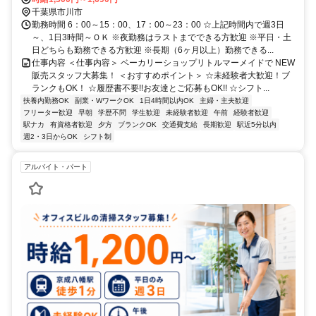
千葉県市川市
勤務時間 6：00～15：00、17：00～23：00 ☆上記時間内で週3日
～、1日3時間～ＯＫ ※夜勤務はラストまでできる方歓迎 ※平日・土
日どちらも勤務できる方歓迎 ※長期（6ヶ月以上）勤務できる...
仕事内容 ＜仕事内容＞ ベーカリーショップリトルマーメイドで NEW
販売スタッフ大募集！ ＜おすすめポイント＞ ☆未経験者大歓迎！ブ
ランクもOK！ ☆履歴書不要!!お友達とご応募もOK!! ☆シフト...
扶養内勤務OK
副業・WワークOK
1日4時間以内OK
主婦・主夫歓迎
フリーター歓迎
早朝
学歴不問
学生歓迎
未経験者歓迎
午前
経験者歓迎
駅ナカ
有資格者歓迎
夕方
ブランクOK
交通費支給
長期歓迎
駅近5分以内
週2・3日からOK
シフト制
アルバイト・パート