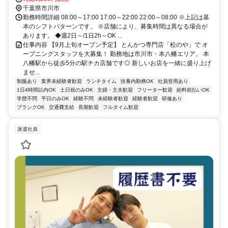
千葉県市川市
勤務時間詳細 08:00～17:00 17:00～22:00 22:00～08:00 ※上記は基
本のシフトパターンです。 ※店舗により、募集時間は異なる場合が
あります。 ◆週2日～/1日2h～OK ...
仕事内容 【9月上旬オープン予定】 とんかつ専門店「松のや」で オ
ープニングスタッフを大募集！ 勤務地は市川市・本八幡エリア。 本
八幡駅から徒歩5分の駅チカ店舗です◎ 新しいお店を一緒に盛り上げ
ませ...
制服あり
業界未経験者歓迎
ランチタイム
扶養内勤務OK
社員登用あり
1日4時間以内OK
土日祝のみOK
主婦・主夫歓迎
フリーター歓迎
給料前払いOK
学歴不問
平日のみOK
経験不問
未経験者歓迎
経験者歓迎
研修あり
ブランクOK
交通費支給
長期歓迎
フルタイム歓迎
派遣社員