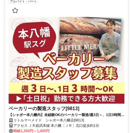
アルバイト・パート
ベーカリーの製造スタッフ[9813]
【シャポー本八幡内】未経験OKのベーカリー製造/週3日～、1日3時間～
OK/早朝・土日祝の手当てもあり♪
リトルマーメイド シャポー本八幡店[9813]
アクセス ＪＲ総武本線 本八幡〔ＪＲ〕北口徒歩約1分
時給1,300円～1,400円