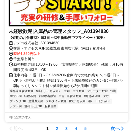
未経験歓迎|入庫品の管理スタッフ_A01394830
《短期のお仕事◎》週3日～◎中番勤務でプライベート充実♪
アデコ株式会社_A01394830
交通・アクセス ■JR武蔵野線 市川塩浜駅（南口）徒歩4分
時給1,350円以上
千葉県市川市
勤務時間詳細 10:00～19:00 （実働8時間／休憩60分） 残業：月10時
間程度 ※週3日～OK
仕事内容 ／ 週3日～OK AMAZON倉庫内での軽作業★ ＼ ✨週3日～
OK ✨《即払い可能》時給1,350円～ ✨未経験歓迎のカンタン作業♪ ✨
朝ゆっくり＆シフト制 ✨就業開始から2か月間の期間...
業界未経験者歓迎
短期（3ヵ月以内）
主婦・主夫歓迎
フリーター歓迎
短期
学歴不問
経験不問
未経験者歓迎
午前
経験者歓迎
即日払いOK
夕方
ブランクOK
交通費支給
フルタイム歓迎
駅近5分以内
週2・3日からOK
シフト制
週4日以上OK
服装自由
同じ企業の求人
前へ
次へ
1
2
3
4
5