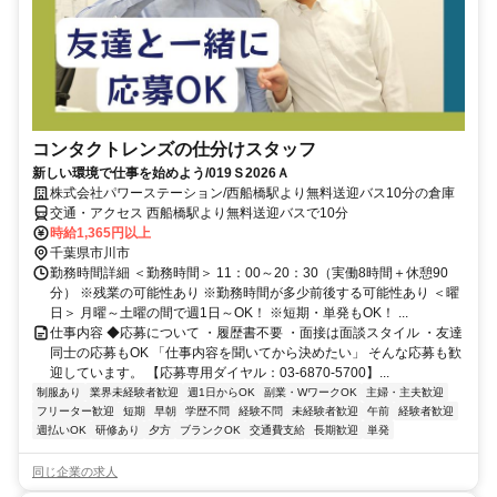
コンタクトレンズの仕分けスタッフ
新しい環境で仕事を始めよう/019Ｓ2026Ａ
株式会社パワーステーション/西船橋駅より無料送迎バス10分の倉庫
交通・アクセス 西船橋駅より無料送迎バスで10分
時給1,365円以上
千葉県市川市
勤務時間詳細 ＜勤務時間＞ 11：00～20：30（実働8時間＋休憩90
分） ※残業の可能性あり ※勤務時間が多少前後する可能性あり ＜曜
日＞ 月曜～土曜の間で週1日～OK！ ※短期・単発もOK！ ...
仕事内容 ◆応募について ・履歴書不要 ・面接は面談スタイル ・友達
同士の応募もOK 「仕事内容を聞いてから決めたい」 そんな応募も歓
迎しています。 【応募専用ダイヤル：03-6870-5700】...
制服あり
業界未経験者歓迎
週1日からOK
副業・WワークOK
主婦・主夫歓迎
フリーター歓迎
短期
早朝
学歴不問
経験不問
未経験者歓迎
午前
経験者歓迎
週払いOK
研修あり
夕方
ブランクOK
交通費支給
長期歓迎
単発
同じ企業の求人