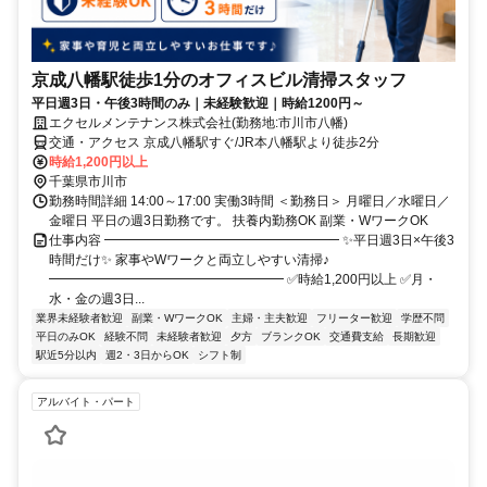
京成八幡駅徒歩1分のオフィスビル清掃スタッフ
平日週3日・午後3時間のみ｜未経験歓迎｜時給1200円～
エクセルメンテナンス株式会社(勤務地:市川市八幡)
交通・アクセス 京成八幡駅すぐ/JR本八幡駅より徒歩2分
時給1,200円以上
千葉県市川市
勤務時間詳細 14:00～17:00 実働3時間 ＜勤務日＞ 月曜日／水曜日／
金曜日 平日の週3日勤務です。 扶養内勤務OK 副業・WワークOK
仕事内容 ━━━━━━━━━━━━━━━━━━ ✨平日週3日×午後3
時間だけ✨ 家事やWワークと両立しやすい清掃♪
━━━━━━━━━━━━━━━━━━ ✅時給1,200円以上 ✅月・
水・金の週3日...
業界未経験者歓迎
副業・WワークOK
主婦・主夫歓迎
フリーター歓迎
学歴不問
平日のみOK
経験不問
未経験者歓迎
夕方
ブランクOK
交通費支給
長期歓迎
駅近5分以内
週2・3日からOK
シフト制
アルバイト・パート