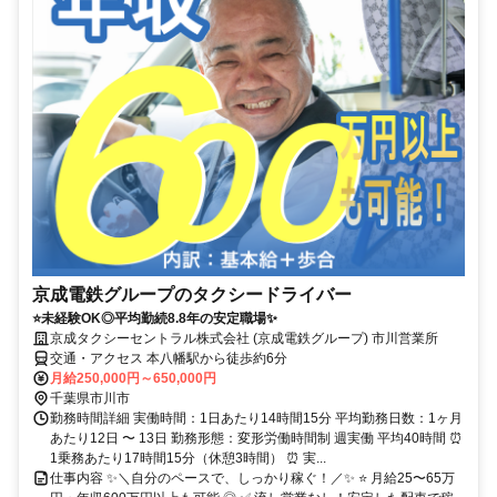
京成電鉄グループのタクシードライバー
⭐未経験OK◎平均勤続8.8年の安定職場✨
京成タクシーセントラル株式会社 (京成電鉄グループ) 市川営業所
交通・アクセス 本八幡駅から徒歩約6分
月給250,000円～650,000円
千葉県市川市
勤務時間詳細 実働時間：1日あたり14時間15分 平均勤務日数：1ヶ月
あたり12日 〜 13日 勤務形態：変形労働時間制 週実働 平均40時間 ⏰
1乗務あたり17時間15分（休憩3時間） ⏰ 実...
仕事内容 ✨＼自分のペースで、しっかり稼ぐ！／✨ ⭐ 月給25〜65万