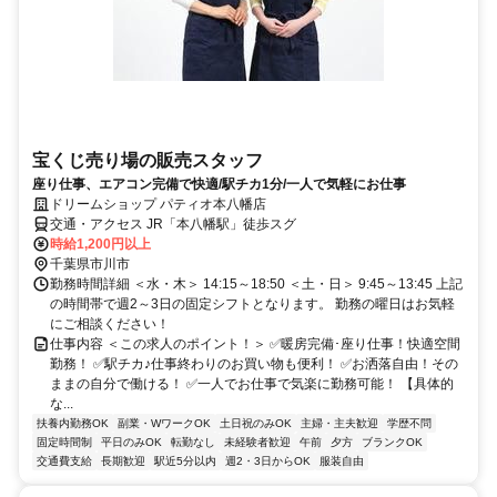
宝くじ売り場の販売スタッフ
座り仕事、エアコン完備で快適/駅チカ1分/一人で気軽にお仕事
ドリームショップ パティオ本八幡店
交通・アクセス JR「本八幡駅」徒歩スグ
時給1,200円以上
千葉県市川市
勤務時間詳細 ＜水・木＞ 14:15～18:50 ＜土・日＞ 9:45～13:45 上記
の時間帯で週2～3日の固定シフトとなります。 勤務の曜日はお気軽
にご相談ください！
仕事内容 ＜この求人のポイント！＞ ✅暖房完備･座り仕事！快適空間
勤務！ ✅駅チカ♪仕事終わりのお買い物も便利！ ✅お洒落自由！その
ままの自分で働ける！ ✅一人でお仕事で気楽に勤務可能！ 【具体的
な...
扶養内勤務OK
副業・WワークOK
土日祝のみOK
主婦・主夫歓迎
学歴不問
固定時間制
平日のみOK
転勤なし
未経験者歓迎
午前
夕方
ブランクOK
交通費支給
長期歓迎
駅近5分以内
週2・3日からOK
服装自由