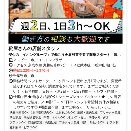
靴屋さんの店舗スタッフ
安心の「イオングループ」で働こう★履歴書不要で簡単スタート！週2
日～＆1日3h～ライフスタイルに合わせて無理なく勤務OK
アスビー 市川コルトンプラザ
アクセス 京成本線 鬼越徒歩約7分、ＪＲ総武本線 下総中山南口徒歩
約10分、ＪＲ総武本線 本八幡〔ＪＲ〕南口徒歩約14分 「鬼越」駅よ
時給1,220円～1,370円
り徒歩7分
千葉県市川市
勤務時間 シフトサイクル：1ヶ月 シフト提出は月1回ですが、 変更希
望があればできる限り調整対応をしています。 まずはご相談くださ
い！ ＜勤務時間、日数＞ ・週2日～ ・1日3時間～ ＜シフト時間＞...
仕事内容 ◆ 働き方相談OK！シューズショップスタッフ ◆ ＼＼ 当店
の魅力をご紹介／／ ■週2日～＆1日3h～シフト希望制 お休み相談も
しやすいです◎ ■履歴書不要！まずは明るく 「いらっしゃい...
扶養内勤務OK
1日4時間以内OK
土日祝のみOK
主婦・主夫歓迎
フリーター歓迎
学生歓迎
未経験者歓迎
午前
ネイルOK
月1シフト提出
研修あり
夕方
ブランクOK
交通費支給
長期歓迎
フルタイム歓迎
週2・3日からOK
シフト制
社割あり
ピアスOK