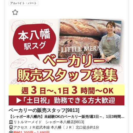
アルバイト・パート
ベーカリーの販売スタッフ[9813]
【シャポー本八幡内】未経験OKのベーカリー販売/週3日～、1日3時間～
OK/早朝・土日祝の手当てもあり♪
リトルマーメイド シャポー本八幡店[9813]
アクセス ＪＲ総武本線 本八幡〔ＪＲ〕北口徒歩約1分
時給1,300円～1,690円