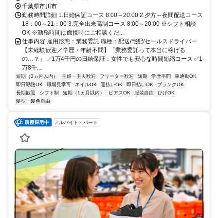
千葉県市川市
勤務時間詳細 1.日給保証コース 8:00～20:00 2.夕方～夜間配送コース
18：00～21：00 3.完全出来高制コース 8:00～20:00 ※シフト相談
OK ※勤務時間は面接時にご相談くだ...
仕事内容 雇用形態：業務委託 職種：配送/宅配/セールスドライバー
【未経験歓迎／学歴・年齢不問】「業務委託って本当に稼げる
の…？」 ✅1万4千円の日給保証：女性でも安心な時間短縮コース ✅1
万8千...
短期（3ヵ月以内）
主婦・主夫歓迎
フリーター歓迎
短期
学歴不問
車通勤OK
即日勤務OK
職場見学可
ネイルOK
週払いOK
即日払いOK
ブランクOK
長期歓迎
シフト制
短期（1ヵ月以内）
ピアスOK
服装自由
ひげOK
髪型・髪色自由
アルバイト・パート