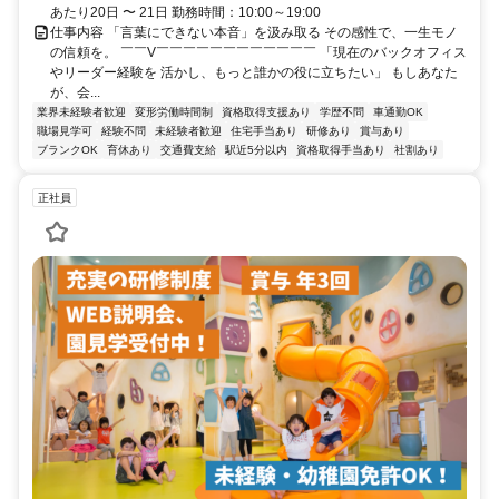
あたり20日 〜 21日 勤務時間：10:00～19:00
仕事内容 「言葉にできない本音」を汲み取る その感性で、一生モノ
の信頼を。 ￣￣V￣￣￣￣￣￣￣￣￣￣￣￣ 「現在のバックオフィス
やリーダー経験を 活かし、もっと誰かの役に立ちたい」 もしあなた
が、会...
業界未経験者歓迎
変形労働時間制
資格取得支援あり
学歴不問
車通勤OK
職場見学可
経験不問
未経験者歓迎
住宅手当あり
研修あり
賞与あり
ブランクOK
育休あり
交通費支給
駅近5分以内
資格取得手当あり
社割あり
正社員