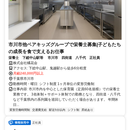
市川市他ベアキッズグループで栄養士募集|子どもたち
の成長を食で支えるお仕事
栄養士 下総中山駅等 市川市 四街道 八千代 正社員
株式会社橘花会
アクセス: 下総中山駅、鬼越駅から徒歩6分程度
月給240,000円以上
千葉県市川市
勤務時間・曜日: シフト制度 1ヶ月単位の変形労働制
仕事内容: 市川市内を中心とした保育園（定員60名規模）での栄養士
業務です。 3名体制＋サポート体制での勤務となり、四街道・八千代
など千葉県内の系列園を巡回していただく場合があります。 年間休
日...
変形労働時間制
交通費支給
駅近5分以内
シフト制
昇給あり
正社員