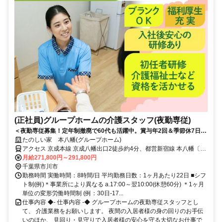
(正社員)グループホームの介護スタッフ(夜勤専従)
＜夜勤専従募集！定年制撤廃で60代も活躍中。賞与年2回＆季節休7日◎
少ない日数でしっかり稼げる！＞賞与年2回＆昇給あり！定年制撤廃で
たのしい家 本八幡(グループホーム)
長く安定して働けます。少人数制で寄り添うケアができる温かいグルー
アクセス 京成本線 京成八幡出口2徒歩約4分、都営新宿線 本八幡〔新
プホームです◎
宿線〕A6口徒歩約5分、京成本線 菅野南口徒歩約7分 各線「本八幡」
月給271,800円～291,800円
駅から徒歩約9分
千葉県市川市
勤務時間 実働時間：8時間/日 平均勤務日数：1ヶ月あたり22日 ■シフ
ト制(例)＊事業所により異なる a.17:00～翌10:00(休憩60分) ＊1ヶ月
単位の変形労働時間制 (例：30日-17...
仕事内容 ◆- 仕事内容 -◆ グループホームの夜勤専従スタッフとし
て、 介護業務をお願いします。 夜間の入居者様の身の回りのお手伝
いのほか、 見回り・見守りで入居者様の安心を守る大切なお仕事で