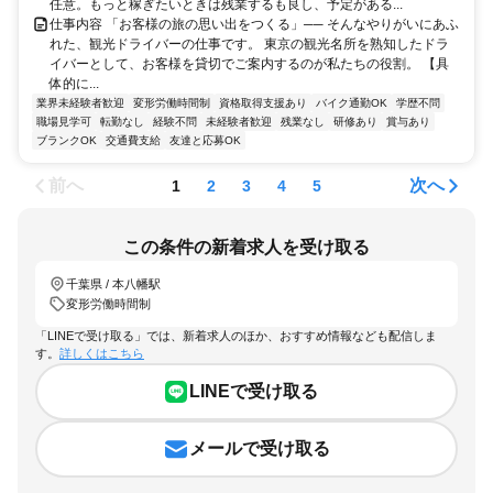
任意。もっと稼ぎたいときは残業するも良し、予定がある...
仕事内容 「お客様の旅の思い出をつくる」── そんなやりがいにあふ
れた、観光ドライバーの仕事です。 東京の観光名所を熟知したドラ
イバーとして、お客様を貸切でご案内するのが私たちの役割。 【具
体的に...
業界未経験者歓迎
変形労働時間制
資格取得支援あり
バイク通勤OK
学歴不問
職場見学可
転勤なし
経験不問
未経験者歓迎
残業なし
研修あり
賞与あり
ブランクOK
交通費支給
友達と応募OK
前へ
次へ
1
2
3
4
5
この条件の新着求人を受け取る
千葉県 / 本八幡駅
変形労働時間制
「LINEで受け取る」では、新着求人のほか、おすすめ情報なども配信しま
す。
詳しくはこちら
LINEで受け取る
メールで受け取る