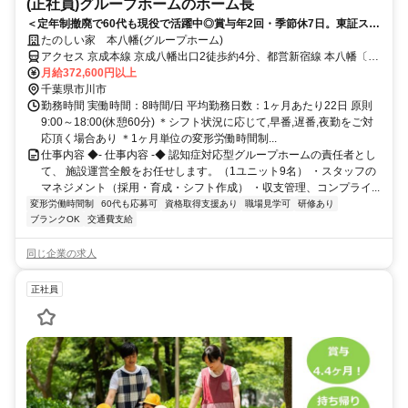
(正社員)グループホームのホーム長
＜定年制撤廃で60代も現役で活躍中◎賞与年2回・季節休7日。東証スタ
ンダード上場◎＞経験を評価！施設ごとに色を出せる、裁量あるグルー
たのしい家 本八幡(グループホーム)
プホーム
アクセス 京成本線 京成八幡出口2徒歩約4分、都営新宿線 本八幡〔新
宿線〕A6口徒歩約5分、京成本線 菅野南口徒歩約7分 各線「本八幡」
月給372,600円以上
駅から徒歩約9分
千葉県市川市
勤務時間 実働時間：8時間/日 平均勤務日数：1ヶ月あたり22日 原則
9:00～18:00(休憩60分) ＊シフト状況に応じて,早番,遅番,夜勤をご対
応頂く場合あり ＊1ヶ月単位の変形労働時間制...
仕事内容 ◆- 仕事内容 -◆ 認知症対応型グループホームの責任者とし
て、 施設運営全般をお任せします。（1ユニット9名） ・スタッフの
マネジメント（採用・育成・シフト作成） ・収支管理、コンプライ...
変形労働時間制
60代も応募可
資格取得支援あり
職場見学可
研修あり
ブランクOK
交通費支給
同じ企業の求人
正社員