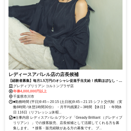
レディースアパレル店の店長候補
【経験者募集】毎月1.5万円のオシャレ促進手当支給！残業ほぼなし・年
2回5連休！安心の環境で成長できます
グレディブリリアン コルトンプラザ店
年俸4,000,000円以上
千葉県市川市
■勤務時間 (平日)9:45～20:15 (土日祝)9:45～21:15 シフト交代制 （実
働8時間 / 休憩1時間30分） ・月平均残業2～3時間 【休日】 ・年間休
日 116日（リフレッシュ休暇...
■仕事内容 レディスアパレルブランド「Gready Brilliant （グレディブ
リリアン） 」での接客販売、店長候補として活躍してくれる方を募
集します。 ＊接客・販売経験がある方の募集です。 ブ...