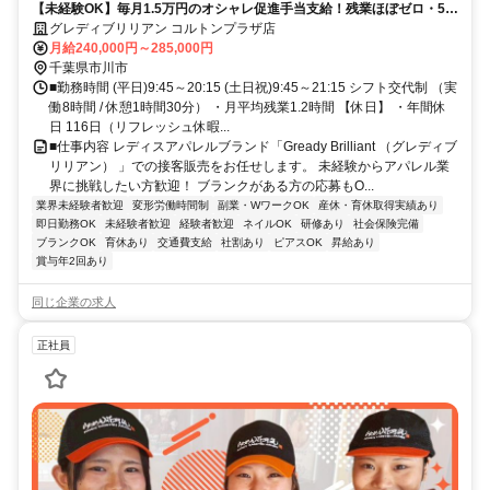
【未経験OK】毎月1.5万円のオシャレ促進手当支給！残業ほぼゼロ・5連
休取得OK！無理なく働けるアパレルのお仕事です
グレディブリリアン コルトンプラザ店
月給240,000円～285,000円
千葉県市川市
■勤務時間 (平日)9:45～20:15 (土日祝)9:45～21:15 シフト交代制 （実
働8時間 / 休憩1時間30分） ・月平均残業1.2時間 【休日】 ・年間休
日 116日（リフレッシュ休暇...
■仕事内容 レディスアパレルブランド「Gready Brilliant （グレディブ
リリアン） 」での接客販売をお任せします。 未経験からアパレル業
界に挑戦したい方歓迎！ ブランクがある方の応募もO...
業界未経験者歓迎
変形労働時間制
副業・WワークOK
産休・育休取得実績あり
即日勤務OK
未経験者歓迎
経験者歓迎
ネイルOK
研修あり
社会保険完備
ブランクOK
育休あり
交通費支給
社割あり
ピアスOK
昇給あり
賞与年2回あり
同じ企業の求人
正社員