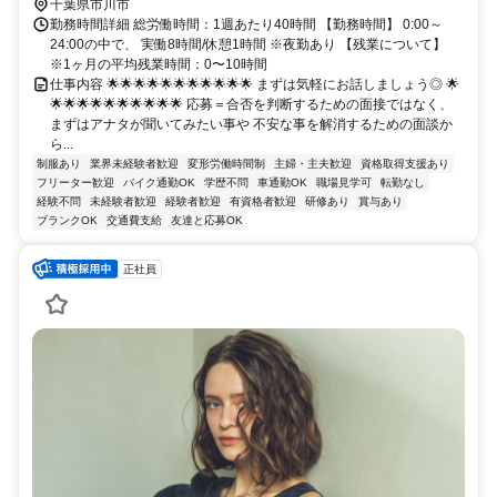
千葉県市川市
勤務時間詳細 総労働時間：1週あたり40時間 【勤務時間】 0:00～
24:00の中で、 実働8時間/休憩1時間 ※夜勤あり 【残業について】
※1ヶ月の平均残業時間：0〜10時間
仕事内容 🌟🌟🌟🌟🌟🌟🌟🌟🌟🌟🌟 まずは気軽にお話しましょう◎ 🌟
🌟🌟🌟🌟🌟🌟🌟🌟🌟🌟 応募＝合否を判断するための面接ではなく、
まずはアナタが聞いてみたい事や 不安な事を解消するための面談か
ら...
制服あり
業界未経験者歓迎
変形労働時間制
主婦・主夫歓迎
資格取得支援あり
フリーター歓迎
バイク通勤OK
学歴不問
車通勤OK
職場見学可
転勤なし
経験不問
未経験者歓迎
経験者歓迎
有資格者歓迎
研修あり
賞与あり
ブランクOK
交通費支給
友達と応募OK
正社員