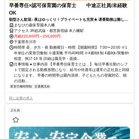
早番専任×認可保育園の保育士 中途正社員/未経験
OK
朝型さん歓迎♪ 夜はゆっくり！プライベートも充実★ 遅番勤務は難しい
けど正社員で働きたい方！
まなびの森保育園本八幡
アクセス JR総武線・都営新宿線 本八幡駅
月給220,000円～250,000円
千葉県市川市
時間帯 昼、夕方・夜 勤務曜日・時間 【開園時間】 7:00〜20:00 ※1
年単位の変形労働制 ※週実働 平均40時間 ※4週8休制 4週8休/実働8h
程度、例)7-16 等 詳細は園見学・面接...
仕事情報 ● 仕事内容 【早番専任保育士とは…】 毎日早番出勤のシフ
トで固定される勤務形態になり、給与や待遇等は通常の正社員と同様
になります。 早番の時間帯は園内清掃、子どもたちの登園対応、朝
の活動...
変形労働時間制
交通費支給
同じ企業の求人
正社員