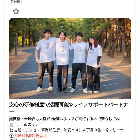
正社員
安心の研修制度で活躍可能✨ライフサポートパートナ
ー
無資格・未経験も大歓迎♪先輩スタッフが同行するので安心してね
~市川市エリア~
交通・アクセス 事務所住所：浦安市今川４丁目９番１号マリーナテ
イスティ２０３/直行直帰も可能です♪
月給310,000円以上