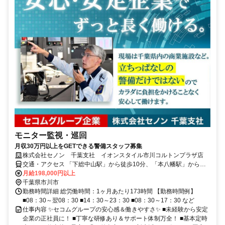
モニター監視・巡回
月収30万円以上をGETできる警備スタッフ募集
株式会社セノン 千葉支社 イオンスタイル市川コルトンプラザ店
交通・アクセス 「下総中山駅」から徒歩10分、「本八幡駅」から徒
歩12分
月給198,000円以上
千葉県市川市
勤務時間詳細 総労働時間：1ヶ月あたり173時間 【勤務時間例】
■08：30～翌08：30 ■14：30～23：30 ■08：30～17：30 など
仕事内容 ✨セコムグループの安心感＆働きやすさ✨ ■未経験から安定
企業の正社員に！ ■丁寧な研修あり＆サポート体制万全！ ■基本定時