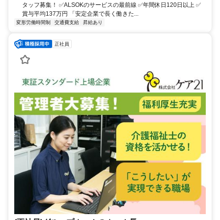
タッフ募集！ ✅️ALSOKのサービスの最前線 ✅️年間休日120日以上 ✅️
賞与平均137万円 「安定企業で⻑く働きた...
変形労働時間制
交通費支給
昇給あり
正社員