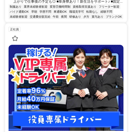
上がりで仕事後の予定も◎ ■単身寮あり！新生活をサポート♪ ■固定...
制服あり
業界未経験者歓迎
変形労働時間制
資格取得支援あり
フリーター歓迎
バイク通勤OK
早朝
学歴不問
車通勤OK
職場見学可
転勤なし
経験不問
未経験者歓迎
交通費全額支給
午前
夜間
研修あり
夕方
賞与あり
ブランクOK
正社員