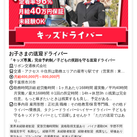
お子さまの送迎ドライバー
「キッズ専属」完全予約制／子どもの笑顔を守る送迎ドライバー
リボン交通株式会社
交通・アクセス ※住所は勤務エリアの最寄り駅です（営業所：東京
都江東区千石1-9-8）
月給400,000円～800,000円
千葉県市川市
勤務時間詳細 総労働時間：1ヶ月あたり168時間 週実働／平均40時間
月実働／最大168時間 ※1回の所定時間：14h＋休憩3h ☆残業は完全
任意。もっと稼ぎたいときは残業するも良し、予定がある...
仕事内容 雇用形態：正社員 職種：その他教育/保育専門職、その他ド
ライバー/乗務員、タクシードライバー/ハイヤードライバー 子どもを
守るキッズドライバーとして活躍しませんか？ 「ただの送迎ではあ
り...
業界未経験者歓迎
変形労働時間制
資格取得支援あり
バイク通勤OK
学歴不問
職場見学可
転勤なし
経験不問
未経験者歓迎
経験者歓迎
残業なし
研修あり
賞与あり
ブランクOK
交通費支給
友達と応募OK