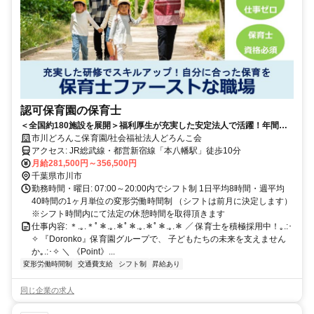
認可保育園の保育士
＜全国約180施設を展開＞福利厚生が充実した安定法人で活躍！年間休
日125日以上／賞与4.4ヶ月／海外研修完備
市川どろんこ保育園/社会福祉法人どろんこ会
アクセス: JR総武線・都営新宿線「本八幡駅」徒歩10分
月給281,500円～356,500円
千葉県市川市
勤務時間・曜日: 07:00～20:00内でシフト制 1日平均8時間・週平均
40時間の1ヶ月単位の変形労働時間制 （シフトは前月に決定します）
※シフト時間内にて法定の休憩時間を取得頂きます
仕事内容: ＊.｡.＊ﾟ＊.｡.＊ﾟ＊.｡.＊ﾟ＊.｡.＊ ／ 保育士を積極採用中！｡.:･
✧ 『Doronko』保育園グループで、 子どもたちの未来を支えません
か｡.:･✧ ＼ 《Point》...
変形労働時間制
交通費支給
シフト制
昇給あり
同じ企業の求人