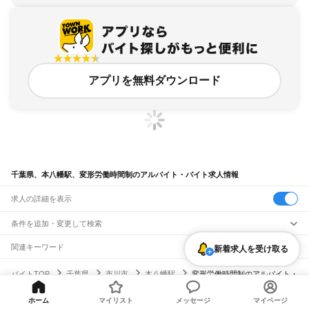
アプリを無料ダウンロード
千葉県、本八幡駅、変形労働時間制のアルバイト・バイト求人情報
求人の詳細を表示
条件を追加・変更して検索
市区町村を追加・変更
関連キーワード
新着求人を受け取る
完全在宅ワーク 全国
シール貼り 在宅
現在地周辺
ガチャガチャ
犬カフェ
千葉県
駅を追加・変更
バイトTOP
千葉県
市川市
本八幡駅
変形労働時間制のアルバイト・
千葉県
すべて
バイト・求人
千葉市
すべて
職種を追加・変更
JR武蔵野線
中央区
花見川区
稲毛区
若葉区
緑区
美浜区
ホーム
マイリスト
メッセージ
マイページ
南流山駅
新松戸駅
新八柱駅
東松戸駅
市川大野駅
船橋法典駅
西船橋駅