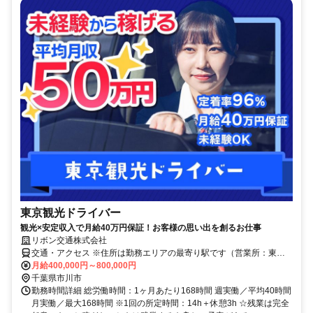
東京観光ドライバー
観光×安定収入で月給40万円保証！お客様の思い出を創るお仕事
リボン交通株式会社
交通・アクセス ※住所は勤務エリアの最寄り駅です（営業所：東京
都江東区千石1-9-8）
月給400,000円～800,000円
千葉県市川市
勤務時間詳細 総労働時間：1ヶ月あたり168時間 週実働／平均40時間
月実働／最大168時間 ※1回の所定時間：14h＋休憩3h ☆残業は完全