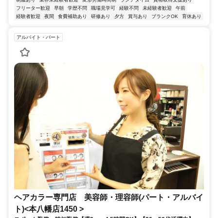
フリーター歓迎
早朝
学歴不問
職場見学可
経験不問
未経験者歓迎
午前
経験者歓迎
夜間
食費補助あり
研修あり
夕方
賞与あり
ブランクOK
育休あり
アルバイト・パート
ヘアカラー専門店 美容師・理容師(パート・アルバイ
ト)<本八幡店1450 >