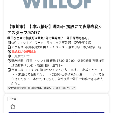
【市川市】【 本八幡駅】週2日~ 施設にて夜勤専従ケ
アスタッフ/57477
曜日など全て相談可★最短5分で登録完了！即日採用もあり。
(株)ウィルオブ・ワーク ライフケア事業部 CW千葉支店
アクセス: 市川市川大和田１－１３－８ ・最寄り駅：本八幡駅 徒歩
14分
日給23,400円以上
千葉県市川市
勤務時間・曜日: ・シフト例 夜勤 17:00-翌9:00 休憩2時間 夜勤は変
形労働制(1ヶ月) ・就業日数：週2日～
仕事内容: ＜＜すぐに働きたい！そんな方、当社にご相談ください＞
＞ ・来週にでも働きたい！ ・対策や仕事検索が大変・・・ すべてお
任せください。 本件だけでなく、条件次第で即日で勤務できる求人
がた...
変形労働時間制
即日勤務OK
残業なし
週2・3日からOK
正社員