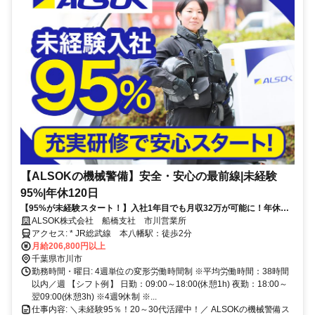
【ALSOKの機械警備】安全・安心の最前線|未経験
95%|年休120日
【95%が未経験スタート！】入社1年目でも月収32万が可能に！年休
120日+賞与平均137万円◎
ALSOK株式会社 船橋支社 市川営業所
アクセス: * JR総武線 本八幡駅：徒歩2分
月給206,800円以上
千葉県市川市
勤務時間・曜日: 4週単位の変形労働時間制 ※平均労働時間：38時間
以内／週 【シフト例】 日勤：09:00～18:00(休憩1h) 夜勤：18:00～
翌09:00(休憩3h) ※4週9休制 ※...
仕事内容: ＼未経験95％！20～30代活躍中！／ ALSOKの機械警備ス