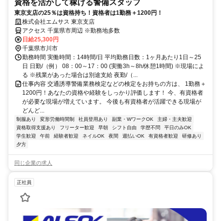
資格を活かして稼げる警備スタッフ
東京支店の25％は資格持ち！資格者は1勤務＋1200円！
株式会社エムサス 東京支店
アクセス 千葉県市周辺 ※勤務地多数
日給25,300円
千葉県市川市
勤務時間 実働時間：14時間/日 平均勤務日数：1ヶ月あたり1日～25
日 日勤/（例） 08：00～17：00 (実働3h～8h/休憩1時間) ※現場によ
る ※残業があった場合は別途支給 夜勤/（...
仕事内容 交通誘導警備業務検定などの検定をお持ちの方は、 1勤務＋
1200円！あなたの資格や経験をしっかり評価します！ 今、有資格者
が必要な現場が増えています。 今後も有資格者が活躍できる現場が
どんど...
制服あり
変形労働時間制
社員登用あり
副業・WワークOK
主婦・主夫歓迎
資格取得支援あり
フリーター歓迎
早朝
シフト自由
学歴不問
平日のみOK
学生歓迎
午前
経験者歓迎
ネイルOK
夜間
週払いOK
有資格者歓迎
研修あり
夕方
同じ企業の求人
正社員