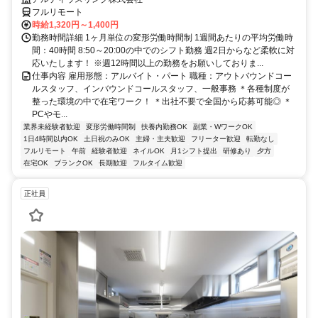
フルリモート
時給1,320円～1,400円
勤務時間詳細 1ヶ月単位の変形労働時間制 1週間あたりの平均労働時
間：40時間 8:50～20:00の中でのシフト勤務 週2日からなど柔軟に対
応いたします！ ※週12時間以上の勤務をお願いしておりま...
仕事内容 雇用形態：アルバイト・パート 職種：アウトバウンドコー
ルスタッフ、インバウンドコールスタッフ、一般事務 ＊各種制度が
整った環境の中で在宅ワーク！ ＊出社不要で全国から応募可能◎ ＊
PCやモ...
業界未経験者歓迎
変形労働時間制
扶養内勤務OK
副業・WワークOK
1日4時間以内OK
土日祝のみOK
主婦・主夫歓迎
フリーター歓迎
転勤なし
フルリモート
午前
経験者歓迎
ネイルOK
月1シフト提出
研修あり
夕方
在宅OK
ブランクOK
長期歓迎
フルタイム歓迎
正社員