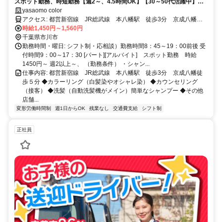
スポット勤務、時短勤務【週2～、4.5時間OK】【30～50代活躍中】ブ
ランクOK オートシャンプー 難しい調合なし！ 駅から徒歩1分!
yasaomo color
アクセス: 都営新宿線 JR総武線 本八幡駅 徒歩3分 京成八幡徒
歩５分
時給1,450円～1,560円
千葉県市川市
勤務時間・曜日: シフト制・応相談）勤務時間8：45～19：00前後 受
付時間9：00～17：30 [パート][アルバイト] スポット勤務 時給
1450円～ 週2以上～、 （勤務条件） ・シャン...
仕事内容: 都営新宿線 JR総武線 本八幡駅 徒歩3分 京成八幡徒
歩５分 ◆カラーリング（白髪染やオシャレ染） ◆カウンセリング
（接客） ◆洗髪（自動洗髪機がメイン）簡単なシャンプー ◆その他
店舗...
変形労働時間制
週1日からOK
残業なし
交通費支給
シフト制
正社員