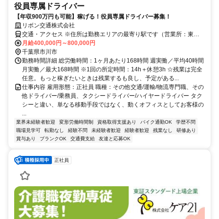
役員専属ドライバー
【年収900万円も可能】稼げる！役員専属ドライバー募集！
リボン交通株式会社
交通・アクセス ※住所は勤務エリアの最寄り駅です（営業所：東京
都江東区千石1-9-8）
月給400,000円～800,000円
千葉県市川市
勤務時間詳細 総労働時間：1ヶ月あたり168時間 週実働／平均40時間
月実働／最大168時間 ※1回の所定時間：14h＋休憩3h ☆残業は完全
任意。もっと稼ぎたいときは残業するも良し、予定がある...
仕事内容 雇用形態：正社員 職種：その他交通/運輸/物流専門職、その
他ドライバー/乗務員、タクシードライバー/ハイヤードライバー タク
シーと違い、単なる移動手段ではなく、動くオフィスとしてお客様の
...
業界未経験者歓迎
変形労働時間制
資格取得支援あり
バイク通勤OK
学歴不問
職場見学可
転勤なし
経験不問
未経験者歓迎
経験者歓迎
残業なし
研修あり
賞与あり
ブランクOK
交通費支給
友達と応募OK
正社員