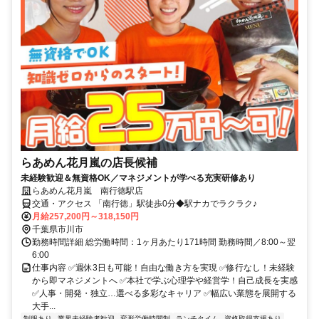
らあめん花月嵐の店長候補
未経験歓迎＆無資格OK／マネジメントが学べる充実研修あり
らあめん花月嵐 南行徳駅店
交通・アクセス 「南行徳」駅徒歩0分◆駅ナカでラクラク♪
月給257,200円～318,150円
千葉県市川市
勤務時間詳細 総労働時間：1ヶ月あたり171時間 勤務時間／8:00～翌
6:00
仕事内容 ✅週休3日も可能！自由な働き方を実現 ✅修行なし！未経験
から即マネジメントへ ✅本社で学ぶ心理学や経営学！自己成長を実感
✅人事・開発・独立…選べる多彩なキャリア ✅幅広い業態を展開する
大手...
制服あり
業界未経験者歓迎
変形労働時間制
ランチタイム
資格取得支援あり