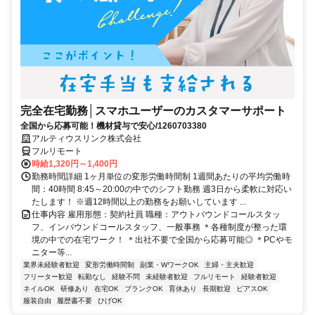
完全在宅勤務│スマホユーザーのカスタマーサポート
全国から応募可能！機材貸与で安心/1260703380
アルティウスリンク株式会社
フルリモート
時給1,320円～1,400円
勤務時間詳細 1ヶ月単位の変形労働時間制 1週間あたりの平均労働時
間：40時間 8:45～20:00の中でのシフト勤務 週3日から柔軟に対応い
たします！ ※週12時間以上の勤務をお願いしています ...
仕事内容 雇用形態：契約社員 職種：アウトバウンドコールスタッ
フ、インバウンドコールスタッフ、一般事務 ＊各種制度が整った環
境の中での在宅ワーク！ ＊出社不要で全国から応募可能◎ ＊PCやモ
ニター等...
業界未経験者歓迎
変形労働時間制
副業・WワークOK
主婦・主夫歓迎
フリーター歓迎
転勤なし
経験不問
未経験者歓迎
フルリモート
経験者歓迎
ネイルOK
研修あり
在宅OK
ブランクOK
育休あり
長期歓迎
ピアスOK
服装自由
履歴書不要
ひげOK