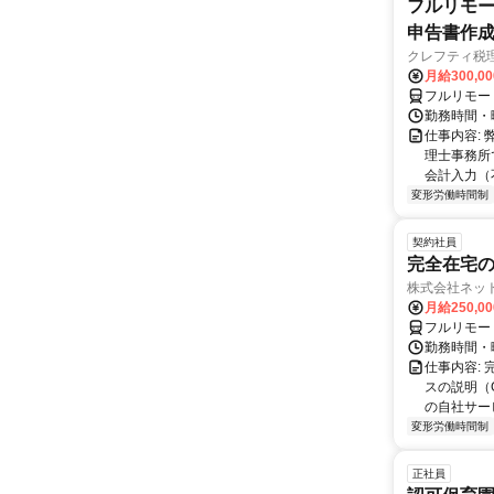
フルリモー
申告書作
クレフティ税
月給300,0
フルリモー
勤務時間・曜日
仕事内容:
理士事務所
会計入力（
変形労働時間制
契約社員
完全在宅の
株式会社ネッ
月給250,0
フルリモー
勤務時間・
仕事内容:
スの説明（
の自社サー
変形労働時間制
正社員