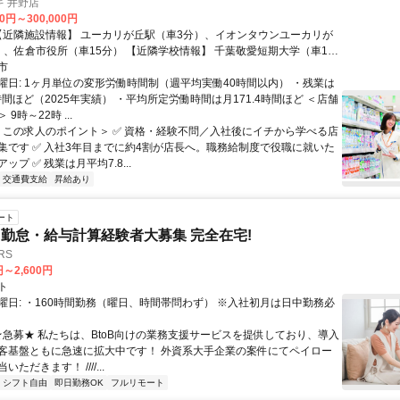
 井野店
00円～300,000円
（車15分） 【近隣学校情報】 千葉敬愛短期大学（車15
市
曜日: 1ヶ月単位の変形労働時間制（週平均実働40時間以内） ・残業は
時間ほど（2025年実績） ・平均所定労働時間は月171.4時間ほど ＜店舗
9時～22時 ...
 ＜この求人のポイント＞ ✅ 資格・経験不問／入社後にイチから学べる店
集です ✅ 入社3年目までに約4割が店長へ。職務給制度で役職に就いた
ップ ✅ 残業は月平均7.8...
交通費支給
昇給あり
ート
勤怠・給与計算経験者大募集 完全在宅!
RS
円～2,600円
ト
曜日: ・160時間勤務（曜日、時間帯問わず） ※入社初月は日中勤務必
 ★急募★ 私たちは、BtoB向けの業務支援サービスを提供しており、導入
客基盤ともに急速に拡大中です！ 外資系大手企業の案件にてペイロー
ただきます！ ////...
シフト自由
即日勤務OK
フルリモート