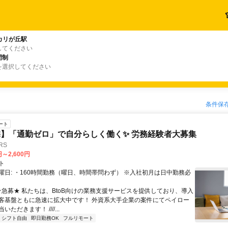
カリが丘駅
してください
間制
を選択してください
条件保
ート
】「通勤ゼロ」で自分らしく働く✨ 労務経験者大募集
RS
円～2,600円
ト
曜日: ・160時間勤務（曜日、時間帯問わず） ※入社初月は日中勤務必
 ★急募★ 私たちは、BtoB向けの業務支援サービスを提供しており、導入
客基盤ともに急速に拡大中です！ 外資系大手企業の案件にてペイロー
ただきます！ ////...
シフト自由
即日勤務OK
フルリモート