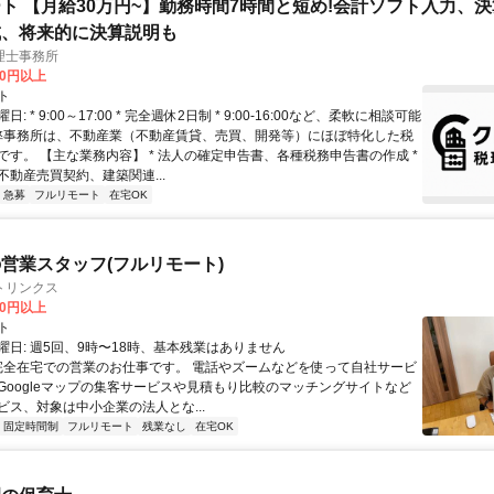
ト 【月給30万円~】勤務時間7時間と短め!会計ソフト入力、
成、将来的に決算説明も
理士事務所
00円以上
ト
: * 9:00～17:00 * 完全週休2日制 * 9:00-16:00など、柔軟に相談可能
 弊事務所は、不動産業（不動産賃貸、売買、開発等）にほぼ特化した税
です。 【主な業務内容】 * 法人の確定申告書、各種税務申告書の作成 *
不動産売買契約、建築関連...
急募
フルリモート
在宅OK
営業スタッフ(フルリモート)
トリンクス
00円以上
ト
曜日: 週5回、9時〜18時、基本残業はありません
 完全在宅での営業のお仕事です。 電話やズームなどを使って自社サービ
Googleマップの集客サービスや見積もり比較のマッチングサイトなど
ビス、対象は中小企業の法人とな...
固定時間制
フルリモート
残業なし
在宅OK