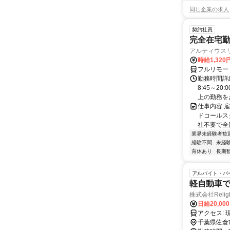
同じ企業の求人
契約社員
完全在宅勤
アルティウス
時給1,320
フルリモー
勤務時間詳
8:45～2
上の勤務をお
仕事内容 
ドコールス
社不要で全国
業界未経験者歓
経験不問
未経
育休あり
長期
アルバイト・パ
軽自動車
株式会社Relig
日給20,00
ア
千葉県佐倉