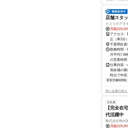
店舗スタッフ
クスリのアオキ
月給226,0
アクセス: 【近隣施設情報】 ユーカリが丘駅（車3分）、イオンタウンユーカリが
丘（車3分）、佐倉市役所
分）
千葉県佐倉
勤務時間・
月平均7.8
の営業時間＞ 
仕事内容:
長候補の募
時点で年収ア
変形労働時間制
同じ企業の求人
正社員
【完全在宅
代活躍中
株式会社ffenQ
月給220,0