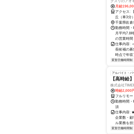
クスリのアオキ
月給196,0
アクセス: 【近隣施設情報】 ユーカリが丘駅（車3分）、イオンタウンユーカリが
丘（車3分）、佐倉市役所
分）
千葉県佐倉
勤務時間・
月平均7.8
の営業時間＞ 
仕事内容:
長候補の募
時点で年収ア
変形労働時間制
アルバイト・パ
【高時給】
株式会社TIME
時給2,000
フルリモー
勤務時間・
須
仕事内容:
企業数・顧
ル業務を担当い
変形労働時間制