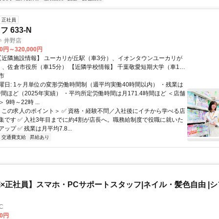
正社員
 633-N
 井野店
00円～320,000円
（車15分） 【近隣学校情報】 千葉敬愛短期大学（車15
市
曜日: 1ヶ月単位の変形労働時間制（週平均実働40時間以内） ・残業は
時間ほど（2025年実績） ・平均所定労働時間は月171.4時間ほど ＜店舗
9時～22時 ...
 ＜この求人のポイント＞ ✅ 資格・経験不問／入社後にイチから学べる店
集です ✅ 入社3年目までに約4割が店長へ。職務給制度で役職に就いた
ップ ✅ 残業は月平均7.8...
交通費支給
昇給あり
×正社員】スマホ・PCサポートスタッフ|ネイル・髪色自由 |シフ
C
00円