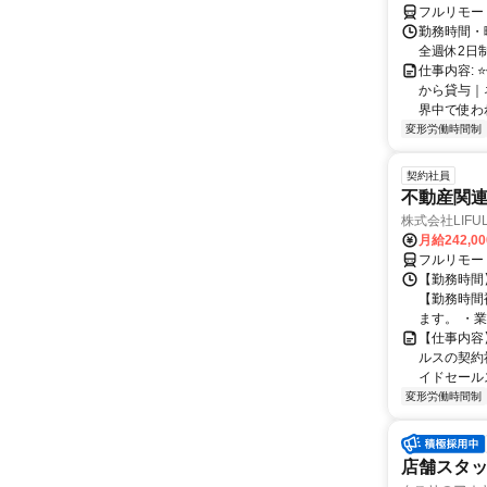
フルリモー
勤務時間・曜
全週休2日制
仕事内容: 
から貸与｜
界中で使われ
変形労働時間制
契約社員
不動産関
株式会社LIFULL 
月給242,0
フルリモー
【勤務時間】
【勤務時間
ます。 ・業
【仕事内容
ルスの契約
イドセールス
変形労働時間制
店舗スタッフ