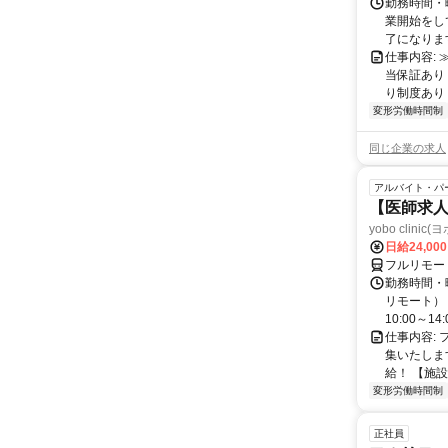
勤務時間・曜
業開始をして
了になります
仕事内容:
当保証あり
り制度あり！
変形労働時間制
同じ企業の求人
アルバイト・パ
【医師求人
yobo clini
日給24,00
フルリモー
勤務時間・曜
リモート） 
10:00～14:0
仕事内容:
集いたしま
給！ 【施設
変形労働時間制
正社員