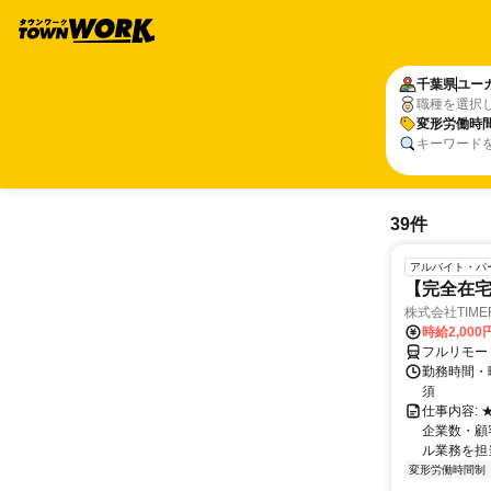
千葉県
ユー
職種を選択
変形労働時
キーワード
39件
アルバイト・パ
【完全在宅
株式会社TIME
時給2,000
フルリモー
勤務時間・
須
仕事内容:
企業数・顧
ル業務を担当い
変形労働時間制