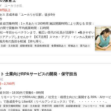
園の保育士
SERY ユーカリが丘
00円以上
セス 京成本線「ユーカリが丘駅」徒歩9分
市
細 総労働時間：1ヶ月あたり160時間 施設開園時間により異なる 目安：
:00の間で実働8h 平均残業時間：11時間
入社一年目からベテランまで、幅広い世代の社員が活躍中！ ♦︎働きやすい
リアアップしませんか？ 【ICT活用】スマホ・アプリ・インカム支給で
共有の負担を軽減 【持ち帰り...
主婦・主夫歓迎
経験者歓迎
有資格者歓迎
食費補助あり
研修あり
賞与あり
ト 士業向けRPAサービスの開発・保守担当
会社
円～2,700円
ト
 9:00～18:00内で実働6～8時間
 リモートワークでRPA×AIに挑戦 ／ 社労士・税理士向けに展開する RPA・AIサー
O』で急成長中な Liber&X（リベルアンドエックス）です。 ・・・・・・・・・...
迎
変形労働時間制
主婦・主夫歓迎
学歴不問
経験不問
未経験者歓迎
フルリモート
午前
経
分以内
土日祝休み
服装自由
髪型・髪色自由