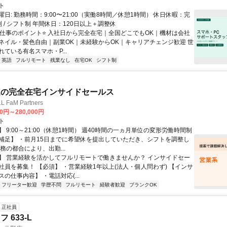
ト
日: 勤務時間：9:00〜21:00（実働8時間／休憩1時間） 休日休暇：完
 / シフト制 年間休日：120日以上＋調整休
⭐️仕事のポイント⭐️ 入社日から完全在宅｜全国どこでもOK｜機材は会社
ネイル・髪色自由｜副業OK｜未経験からOK｜キャリアチェンジ歓迎 世
ている有名スマホ・P...
英語
フルリモート
残業なし
在宅OK
シフト制
連の完全在宅インサイドセールス
FaM Partners
00円～280,000円
ト
 9:00～21:00（休憩1時間） 週40時間の一ヵ月単位の変形労働時間制
補足】 ・前月15日までに希望休を提出していただき、シフトを調整し
務の都合により、出勤...
】 営業経験を活かしてフルリモートで働きませんか？ インサイドセー
社員を募集！ 【必須】 ・営業経験1年以上(法人・個人問わず) 【インサ
の仕事内容】 ・電話対応(...
フリーター歓迎
学歴不問
フルリモート
経験者歓迎
ブランクOK
正社員
 633-L