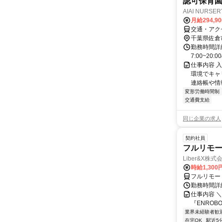
認可保育
AIAI NUR
月給294,9
交通・アク
千葉県佐倉
勤務時間詳
7:00~20
仕事内容 
環境でキャ
連絡帳や情報
変形労働時間制
交通費支給
同じ企業の求人
契約社員
フルリモー
Liber&X株式
時給1,300
フルリモー
勤務時間詳細
仕事内容 ＼
『ENROB
業界未経験者歓
在宅OK
駅近5