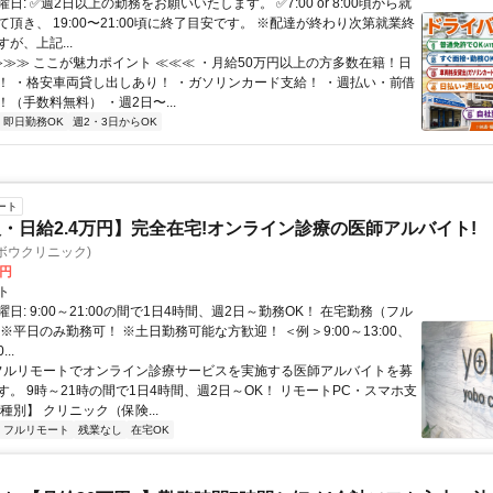
日: ✅週2日以上の勤務をお願いいたします。 ✅7:00 or 8:00頃から就
頂き、 19:00〜21:00頃に終了目安です。 ※配達が終わり次第就業終
が、上記...
 ≫≫≫ ここが魅力ポイント ≪≪≪ ・月給50万円以上の方多数在籍！日
！ ・格安車両貸し出しあり！ ・ガソリンカード支給！ ・週払い・前借
（手数料無料） ・週2日〜...
即日勤務OK
週2・3日からOK
ート
・日給2.4万円】完全在宅!オンライン診療の医師アルバイト!
c(ヨボウクリニック)
0円
ト
日: 9:00～21:00の間で1日4時間、週2日～勤務OK！ 在宅勤務（フル
※平日のみ勤務可！ ※土日勤務可能な方歓迎！ ＜例＞9:00～13:00、
...
 フルリモートでオンライン診療サービスを実施する医師アルバイトを募
す。 9時～21時の間で1日4時間、週2日～OK！ リモートPC・スマホ支
種別】 クリニック（保険...
フルリモート
残業なし
在宅OK