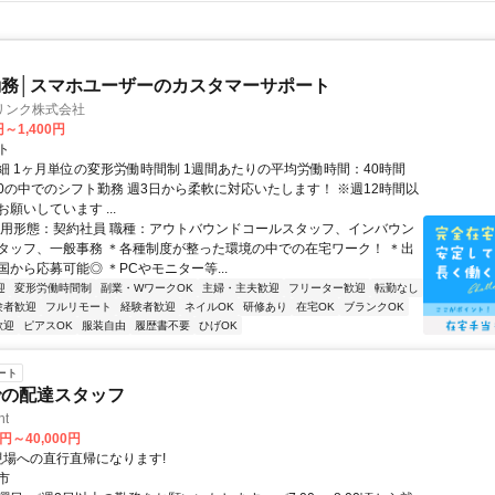
務│スマホユーザーのカスタマーサポート
リンク株式会社
円～1,400円
ト
細 1ヶ月単位の変形労働時間制 1週間あたりの平均労働時間：40時間
0:00の中でのシフト勤務 週3日から柔軟に対応いたします！ ※週12時間以
願いしています ...
雇用形態：契約社員 職種：アウトバウンドコールスタッフ、インバウン
タッフ、一般事務 ＊各種制度が整った環境の中での在宅ワーク！ ＊出
から応募可能◎ ＊PCやモニター等...
迎
変形労働時間制
副業・WワークOK
主婦・主夫歓迎
フリーター歓迎
転勤なし
験者歓迎
フルリモート
経験者歓迎
ネイルOK
研修あり
在宅OK
ブランクOK
歓迎
ピアスOK
服装自由
履歴書不要
ひげOK
ート
での配達スタッフ
ht
0円～40,000円
クセス: 現場への直行直帰になります!
市