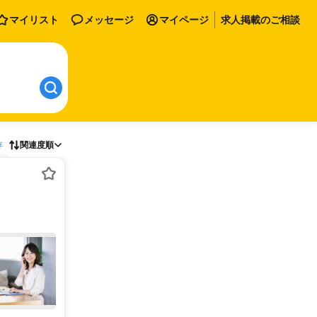
マイリスト
メッセージ
マイページ
求人掲載のご相談
存
関連度順