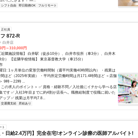
ただきます！ ////...
シフト自由
即日勤務OK
フルリモート
正社員
 872-R
 白井店
00円～310,000円
戸公園（車3分） 【近隣学校情報】 東京基督教大学（車15分）
市
曜日: 1ヶ月単位の変形労働時間制（週平均実働40時間以内） ・残業は
時間ほど（2025年実績） ・平均所定労働時間は月171.4時間ほど ＜店舗
9時～22時 ...
 ＜この求人のポイント＞ ✅ 資格・経験不問／入社後にイチから学べる店
集です ✅ 入社3年目までに約4割が店長へ。職務給制度で役職に就いた
ップ ✅ 残業は月平均7.8...
交通費支給
昇給あり
ート
・日給2.4万円】完全在宅!オンライン診療の医師アルバイト!