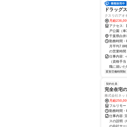
ドラッグス
クスリのアオキ
月給236,0
アクセス: 【近隣施設情報】 白井駅（徒歩10分）、白井市役所（車3分）、白井木
千葉県白井
勤務時間・
月平均7.8
の営業時間＞ 
仕事内容:
（資格手当
職に就いた時
変形労働時間制
契約社員
完全在宅の
株式会社ネッ
月給250,0
フルリモー
勤務時間・
仕事内容:
スの説明（
の自社サー