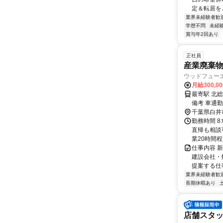
定＆転居をと
業界未経験者歓
学歴不問
未経
賞与年2回あり
正社員
産業廃棄
ウッドフュー
月給300,0
最寄駅 北総
備考 車通
千葉県白井
勤務時間 8
直帰も相談
業20時間
仕事内容 
建設会社・
提案する仕
業界未経験者歓
長期休暇あり
店舗スタッフ