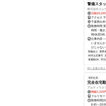
警備スタッ
株式会社エム
日給20,20
アクセス 
千葉県白井
勤務時間 実
時間・働き方 
間/休憩1時..
仕事内容 
いませんか
けじゃない
制服あり
業界
60代も応募可
車通勤OK
平日
同じ企業の求人
契約社員
完全在宅勤
アルティウス
時給1,320
フルリモー
勤務時間詳
8:45～2