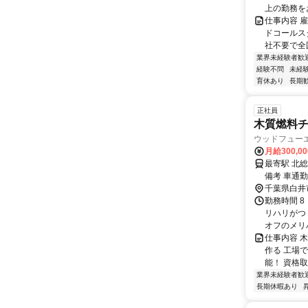
上の勤務をお
仕事内容 
ドコールス
社不要で全国
業界未経験者歓
経験不問
未経
育休あり
長期
正社員
木質燃料
ウッドフュー
月給300,0
最寄駅 北総
備考 車通
千葉県白井
勤務時間 8
リハリがつ
オフのメリハ
仕事内容 
作る 工場
能！ 資格取
業界未経験者歓
長期休暇あり