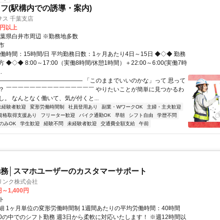
フ(駅構内での誘導・案内)
サス 千葉支店
0円以上
千葉県白井市周辺 ※勤務地多数
市
働時間：15時間/日 平均勤務日数：1ヶ月あたり4日～15日 ◆◇◆ 勤務
◆◇◆ 8:00～17:00（実働8時間/休憩1時間）＋22:00～6:00(実働7時
.
――――――――――――――― 「このままでいいのかな」って 思って
？ ￣￣￣￣￣￣￣￣￣￣￣￣￣￣￣ やりたいことが簡単に見つかるわ
し。 なんとなく働いて、気が付くと...
未経験者歓迎
変形労働時間制
社員登用あり
副業・WワークOK
主婦・主夫歓迎
資格取得支援あり
フリーター歓迎
バイク通勤OK
早朝
シフト自由
学歴不問
のみOK
学生歓迎
経験不問
未経験者歓迎
交通費全額支給
午前
務│スマホユーザーのカスタマーサポート
リンク株式会社
円～1,400円
ト
細 1ヶ月単位の変形労働時間制 1週間あたりの平均労働時間：40時間
0:00の中でのシフト勤務 週3日から柔軟に対応いたします！ ※週12時間以