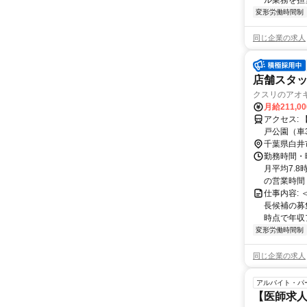
ル業務を担当い
変形労働時間制
同じ企業の求人
店舗スタッフ
クスリのアオキ
月給211,0
アクセス: 【近隣施設情報】 白井駅（徒歩10分）、白井市役所（車3分）、白井木
千葉県白井
勤務時間・
月平均7.8
の営業時間＞ 
仕事内容:
長候補の募
時点で年収ア
変形労働時間制
同じ企業の求人
アルバイト・パ
【医師求人