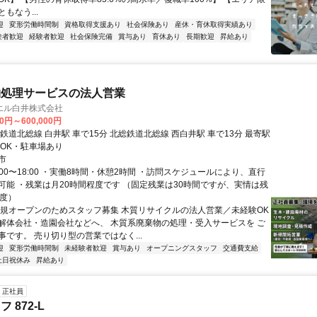
もなう...
迎
変形労働時間制
資格取得支援あり
社会保険あり
産休・育休取得実績あり
験者歓迎
経験者歓迎
社会保険完備
賞与あり
育休あり
長期歓迎
昇給あり
物処理サービスの法人営業
エル白井株式会社
00円～600,000円
鉄道北総線 白井駅 車で15分 北総鉄道北総線 西白井駅 車で13分 最寄駅
勤OK・駐車場あり
市
:00〜18:00 ・実働8時間・休憩2時間 ・訪問スケジュールにより、直行
可能 ・残業は月20時間程度です （固定残業は30時間ですが、実情は残
程度）
新規オープンのためスタッフ募集 木質リサイクルの法人営業／未経験OK
解体会社・造園会社などへ、 木質系廃棄物の処理・受入サービスを ご
事です。 売り切り型の営業ではなく...
迎
変形労働時間制
未経験者歓迎
賞与あり
オープニングスタッフ
交通費支給
土日祝休み
昇給あり
正社員
 872-L