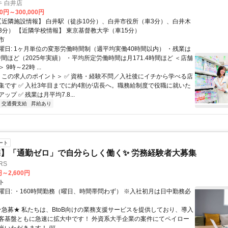
 白井店
00円～300,000円
戸公園（車3分） 【近隣学校情報】 東京基督教大学（車15分）
市
曜日: 1ヶ月単位の変形労働時間制（週平均実働40時間以内） ・残業は
時間ほど（2025年実績） ・平均所定労働時間は月171.4時間ほど ＜店舗
9時～22時 ...
 ＜この求人のポイント＞ ✅ 資格・経験不問／入社後にイチから学べる店
集です ✅ 入社3年目までに約4割が店長へ。職務給制度で役職に就いた
ップ ✅ 残業は月平均7.8...
交通費支給
昇給あり
ート
】「通勤ゼロ」で自分らしく働く✨ 労務経験者大募集
RS
円～2,600円
ト
曜日: ・160時間勤務（曜日、時間帯問わず） ※入社初月は日中勤務必
 ★急募★ 私たちは、BtoB向けの業務支援サービスを提供しており、導入
客基盤ともに急速に拡大中です！ 外資系大手企業の案件にてペイロー