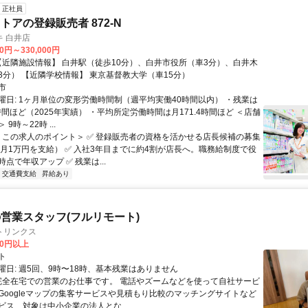
正社員
トアの登録販売者 872-N
 白井店
00円～330,000円
戸公園（車3分） 【近隣学校情報】 東京基督教大学（車15分）
市
曜日: 1ヶ月単位の変形労働時間制（週平均実働40時間以内） ・残業は
時間ほど（2025年実績） ・平均所定労働時間は月171.4時間ほど ＜店舗
9時～22時 ...
 ＜この求人のポイント＞ ✅ 登録販売者の資格を活かせる店長候補の募集
 月1万円を支給） ✅ 入社3年目までに約4割が店長へ。職務給制度で役
点で年収アップ ✅ 残業は...
交通費支給
昇給あり
営業スタッフ(フルリモート)
トリンクス
00円以上
ト
曜日: 週5回、9時〜18時、基本残業はありません
 完全在宅での営業のお仕事です。 電話やズームなどを使って自社サービ
Googleマップの集客サービスや見積もり比較のマッチングサイトなど
ビス、対象は中小企業の法人とな...