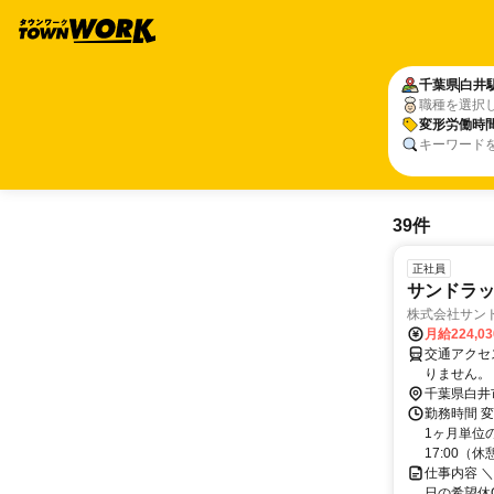
千葉県
白井
職種を選択
変形労働時
キーワード
39件
正社員
サンドラッ
株式会社サン
月給224,0
交通アクセス 
りません。
千葉県白井
勤務時間 変
1ヶ月単位の
17:00（休憩1
仕事内容 ＼
日の希望休O