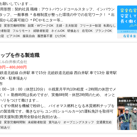
願いしています ...
雇用形態：契約社員 職種：アウトバウンドコールスタッフ、インバウン
タッフ、一般事務 ＊各種制度が整った環境の中での在宅ワーク！ ＊出
から応募可能◎ ＊PCやモニター等...
迎
変形労働時間制
副業・WワークOK
主婦・主夫歓迎
フリーター歓迎
転勤なし
験者歓迎
フルリモート
経験者歓迎
ネイルOK
研修あり
在宅OK
ブランクOK
歓迎
ピアスOK
服装自由
履歴書不要
ひげOK
チップを作る製造職
エル白井株式会社
00円～400,000円
鉄道北総線 白井駅 車で15分 北総鉄道北総線 西白井駅 車で13分 最寄駅
勤OK・駐車場あり
市
：00～18：00（休憩120分） ※残業月平均10h程度 ＜2時間の休憩でメ
く！＞ 勤務時間は長めですが、実働8時間・休憩2時間のため、 オンと
リをつけて働けます...
木くずや廃材を機械で粉砕し、 バイオマス燃料となる木質燃料チップを
での製造職です。働きながら ユンボ(ショベルカー)の運転免許を取得可
得支援制度(費用全額会社負担)があ...
迎
変形労働時間制
未経験者歓迎
賞与あり
オープニングスタッフ
交通費支給
昇給あり