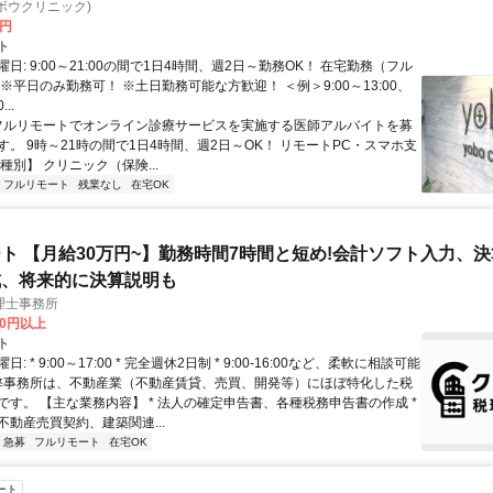
c(ヨボウクリニック)
0円
ト
日: 9:00～21:00の間で1日4時間、週2日～勤務OK！ 在宅勤務（フル
※平日のみ勤務可！ ※土日勤務可能な方歓迎！ ＜例＞9:00～13:00、
...
 フルリモートでオンライン診療サービスを実施する医師アルバイトを募
す。 9時～21時の間で1日4時間、週2日～OK！ リモートPC・スマホ支
種別】 クリニック（保険...
フルリモート
残業なし
在宅OK
ト 【月給30万円~】勤務時間7時間と短め!会計ソフト入力、
成、将来的に決算説明も
理士事務所
00円以上
ト
: * 9:00～17:00 * 完全週休2日制 * 9:00-16:00など、柔軟に相談可能
 弊事務所は、不動産業（不動産賃貸、売買、開発等）にほぼ特化した税
です。 【主な業務内容】 * 法人の確定申告書、各種税務申告書の作成 *
不動産売買契約、建築関連...
急募
フルリモート
在宅OK
ート