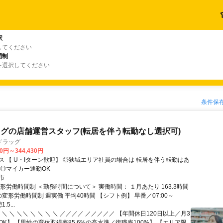
駅
してください
間制
を選択してください
条件保
グの店舗運営スタッフ(転居を伴う転勤なし選択可)
ドラッグ
30円～344,430円
【 U・Iターン歓迎】 ◎狭域エリア社員の場合は 転居を伴う転勤はあ
 ◎マイカー通勤OK
市
形労働時間制 ＜勤務時間について＞ 実働時間： １月あたり 163.3時間
変形労働時間制 週実働 平均40時間 【シフト例】 早番／07:00～
.5...
 ＼ ＼ ＼＼ ＼ ＼ ＼ ＼ ／／／／ ／／／／／ 【年間休日120日以上／月3
K】 【男性の育休取得率85.6%の高水準／復職率100%】 【エリア限