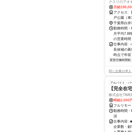
クスリのアオキ
月給196,0
アクセス: 【近隣施設情報】 白井駅（徒歩10分）、白井市役所（車3分）、白井木
千葉県白井
勤務時間・
月平均7.8
の営業時間＞ 
仕事内容:
長候補の募
時点で年収ア
変形労働時間制
同じ企業の求人
アルバイト・パ
【完全在宅
株式会社TIME
時給2,000
フルリモー
勤務時間・
須
仕事内容:
企業数・顧