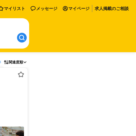
マイリスト
メッセージ
マイページ
求人掲載のご相談
存
関連度順