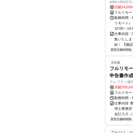
yobo clini
日給24,00
フルリモー
勤務時間・曜
リモート） 
10:00～14:0
仕事内容:
集いたしま
給！ 【施設
変形労働時間制
正社員
フルリモー
申告書作
クレフティ税
月給300,0
フルリモー
勤務時間・曜日
仕事内容:
理士事務所
会計入力（
変形労働時間制
アルバイト・パ