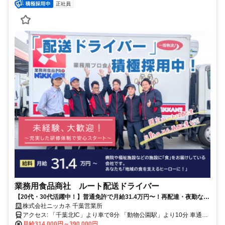
正社員
業務用食品商社 ルート配送ドライバー
【20代・30代活躍中！】普通免許で月給31.4万円〜！再配達・夜勤なし
のルート配送ドライバー
株式会社ニッカネ 千葉営業所
アクセス: 「千葉北IC」より車で8分 「動物公園駅」より10分 車通勤
OK（無料駐車場完備） ※首都圏勤務者には、 首都圏エリア手当
月給314,000円～390,000円