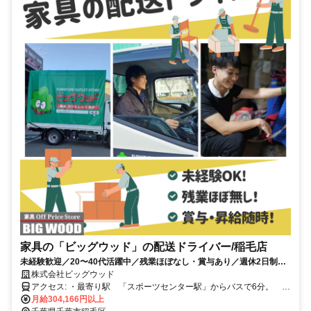
家具の「ビッグウッド」の配送ドライバー/稲毛店
未経験歓迎／20〜40代活躍中／残業ほぼなし・賞与あり／週休2日制／
賞与・各種手当あり／家具・雑貨の社割あり！
株式会社ビッグウッド
アクセス: ・最寄り駅 「スポーツセンター駅」からバスで6分。
・停留所「ヴィルフォーレ稲毛前」から徒歩1分 ※マイカー・バイ
月給304,166円以上