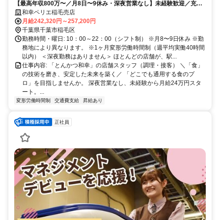
【最高年収800万〜／月8日〜9休み・深夜営業なし】未経験歓迎／充実
研修／定着率9割超／60年以上の黒字！安定系企業！
和幸ペリエ稲毛売店
月給242,320円～257,200円
千葉県千葉市稲毛区
勤務時間・曜日: 10：00～22：00（シフト制） ※月8〜9日休み ※勤
務地により異なります。 ※1ヶ月変形労働時間制（週平均実働40時間
以内） ＜深夜勤務はありません＞ ほとんどの店舗が、駅...
仕事内容: 「とんかつ和幸」の店舗スタッフ（調理・接客） ＼「食」
の技術を磨き、安定した未来を築く／ 「どこでも通用する食のプ
ロ」を目指しませんか。 深夜営業なし、未経験から月給24万円スタ
ート。...
変形労働時間制
交通費支給
昇給あり
正社員