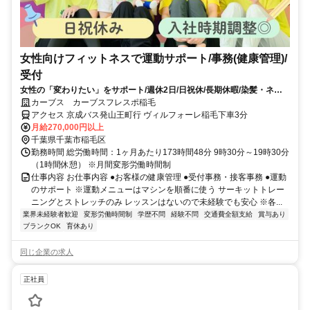
女性向けフィットネスで運動サポート/事務(健康管理)/
受付
女性の「変わりたい」をサポート/週休2日/日祝休/長期休暇/染髪・ネイ
ルOK※規定内
カーブス カーブスフレスポ稲毛
アクセス 京成バス発山王町行 ヴィルフォーレ稲毛下車3分
月給270,000円以上
千葉県千葉市稲毛区
勤務時間 総労働時間：1ヶ月あたり173時間48分 9時30分～19時30分
（1時間休憩） ※月間変形労働時間制
仕事内容 お仕事内容 ●お客様の健康管理 ●受付事務・接客事務 ●運動
のサポート ※運動メニューはマシンを順番に使う サーキットトレー
ニングとストレッチのみ レッスンはないので未経験でも安心 ※各...
業界未経験者歓迎
変形労働時間制
学歴不問
経験不問
交通費全額支給
賞与あり
ブランクOK
育休あり
同じ企業の求人
正社員