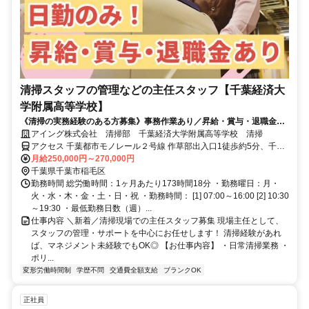
清掃スタッフの管理などの主任スタッフ【千葉経済大
学附属高等学校】
《清掃の実務経験のある方募集》事務作業あり／昇給・賞与・退職金あ
り／清掃経験を活かしてキャリアUP
アイング株式会社 清掃部 千葉経済大学附属高等学校 清掃
アクセス 千葉都市モノレール２号線 作草部出入口1徒歩約5分、千葉
都市モノレール２号線 天台出入口1徒歩約12分、ＪＲ総武本線 西千
月給250,000円～270,000円
葉北口徒歩約12分
千葉県千葉市稲毛区
勤務時間 総労働時間：1ヶ月あたり173時間18分 ・勤務曜日：月・
火・水・木・金・土・日・祝 ・勤務時間： [1] 07:00～16:00 [2] 10:30
～19:30 ・最低勤務日数（週）...
仕事内容 ＼新着／清掃現場での主任スタッフ募集 現場主任として、
スタッフの管理・サポートを中心にお任せします！ 清掃経験があれ
ば、マネジメント未経験でもOK◎ 【お仕事内容】 ・日常清掃業務 ・
ポリ...
変形労働時間制
学歴不問
交通費全額支給
ブランクOK
正社員