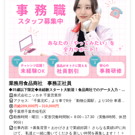
業務用食品商社 事務正社員
◆35歳以下限定◆未経験スタート大歓迎！食品商社でのデータ入力・電
話対応など／土日祝休み
株式会社ニッカネ 千葉営業所
アクセス: 「千葉北IC」より車で8分 「動物公園駅」より10分 車通勤
OK（無料駐車場完備） ※首都圏勤務者には、 首都圏エリア手当
月給289,000円～310,000円
（25,000円/月）あり
千葉県千葉市稲毛区
勤務時間・曜日: ＜変形労働時間制＞ 8:00～17:30 （実働8時間、休憩
90分）
仕事内容: ✧募集背景✧ おかげさまで業績好調！ さらなる業績UPに向
けて、 私達と一緒に働いてくださる 新しい仲間を募集します！！ ✧