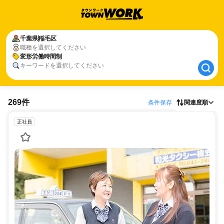
千葉県
千葉県
稲毛区
稲毛区
職種を選択してください
変形労働時間制
変形労働時間制
キーワードを選択してください
269件
条件保存
関連度順
正社員