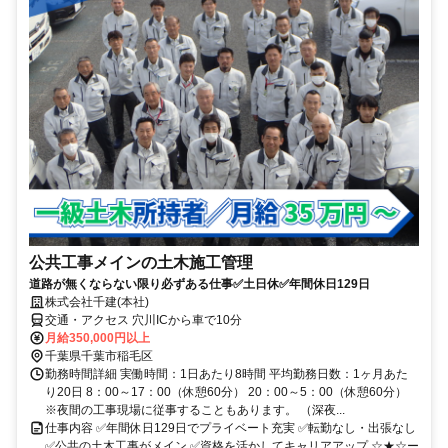
公共工事メインの土木施工管理
道路が無くならない限り必ずある仕事✅土日休✅年間休日129日
株式会社千建(本社)
交通・アクセス 穴川ICから車で10分
月給350,000円以上
千葉県千葉市稲毛区
勤務時間詳細 実働時間：1日あたり8時間 平均勤務日数：1ヶ月あた
り20日 8：00～17：00（休憩60分） 20：00～5：00（休憩60分）
※夜間の工事現場に従事することもあります。 （深夜...
仕事内容 ✅年間休日129日でプライベート充実 ✅転勤なし・出張なし
✅公共の土木工事がメイン ✅資格を活かしてキャリアアップ ☆★☆ー