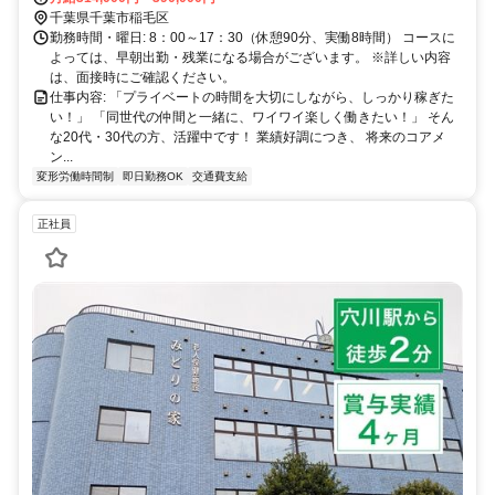
（25,000円/月）あり
千葉県千葉市稲毛区
勤務時間・曜日: 8：00～17：30（休憩90分、実働8時間） コースに
よっては、早朝出勤・残業になる場合がございます。 ※詳しい内容
は、面接時にご確認ください。
仕事内容: 「プライベートの時間を大切にしながら、しっかり稼ぎた
い！」 「同世代の仲間と一緒に、ワイワイ楽しく働きたい！」 そん
な20代・30代の方、活躍中です！ 業績好調につき、 将来のコアメ
ン...
変形労働時間制
即日勤務OK
交通費支給
正社員