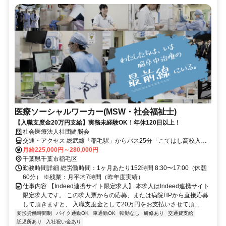
医療ソーシャルワーカー(MSW・社会福祉士)
【入職支度金20万円支給】実務未経験OK！年休120日以上！
社会医療法人社団健脳会
交通・アクセス 総武線「稲毛駅」からバス25分「こてはし高校入り
口」停留所下車 徒歩約8分
月給225,000円～280,000円
千葉県千葉市稲毛区
勤務時間詳細 総労働時間：1ヶ月あたり152時間 8:30〜17:00（休憩
60分） ※残業：月平均7時間（昨年度実績）
仕事内容 【Indeed連携サイト限定求人】 本求人はIndeed連携サイト
限定求人です。 この求人票からの応募、または病院HPから直接応募
して頂きますと、 入職支度金として20万円をお支払いさせて頂...
変形労働時間制
バイク通勤OK
車通勤OK
転勤なし
研修あり
交通費支給
託児所あり
入社祝い金あり