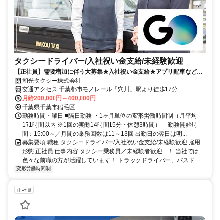
タクシードライバー/入社祝い金支給/未経験歓迎
【正社員】需要増加に伴う大募集★入社祝い金支給★アプリ配車など充
実★未経験大歓迎
和光タクシー株式会社
交通アクセス 千葉都市モノレール「穴川」駅より徒歩17分
月給200,000円～400,000円
千葉県千葉市稲毛区
勤務時間・曜日 ■隔日勤務 ・1ヶ月単位の変形労働時間制（月平均
171時間以内 ※1回の実働14時間15分・休憩3時間） ・勤務開始時
間：15:00～／月間の乗務回数は11～13回 出勤日の翌日は明...
募集要項 職種 タクシードライバー/入社祝い金支給/未経験歓迎 雇用
形態 正社員 仕事内容 タクシー乗務員／未経験者歓迎！！ 当社では
色々な前職の方が活躍しています！ トラックドライバー、バスド...
変形労働時間制
正社員