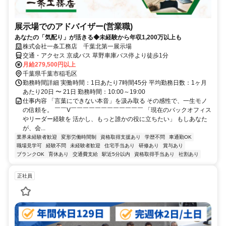
展示場でのアドバイザー(営業職)
あなたの「気配り」が活きる◆未経験から年収1,200万以上も
株式会社一条工務店 千葉北第一展示場
交通・アクセス 京成バス 草野車庫バス停より徒歩1分
月給279,500円以上
千葉県千葉市稲毛区
勤務時間詳細 実働時間：1日あたり7時間45分 平均勤務日数：1ヶ月
あたり20日 〜 21日 勤務時間：10:00～19:00
仕事内容 「言葉にできない本音」を汲み取る その感性で、一生モノ
の信頼を。 ￣￣V￣￣￣￣￣￣￣￣￣￣￣￣ 「現在のバックオフィス
やリーダー経験を 活かし、もっと誰かの役に立ちたい」 もしあなた
が、会...
業界未経験者歓迎
変形労働時間制
資格取得支援あり
学歴不問
車通勤OK
職場見学可
経験不問
未経験者歓迎
住宅手当あり
研修あり
賞与あり
ブランクOK
育休あり
交通費支給
駅近5分以内
資格取得手当あり
社割あり
正社員