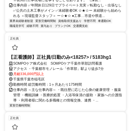
仕事内容 ✅年間休日129日でプライベート充実 ✅転勤なし・出張なし
✅公共の土木工事がメイン ✅未経験者OK ☆★☆ー 未経験から始めら
れる ＜現場監督スタッフ＞ ー☆★☆ ●工事…市道や県道...
業界未経験者歓迎
変形労働時間制
資格取得支援あり
学歴不問
車通勤OK
職場見学可
経験不問
賞与あり
ブランクOK
交通費支給
正社員
【正看護師】正社員/日勤のみ<18257> / 5183hg1
SOMPOケア株式会社 SOMPOケア千葉作草部訪問看護
アクセス ・千葉都市モノレール「作草部」駅より徒歩7分
月給336,000円以上
千葉県千葉市稲毛区
勤務時間 総労働時間：1ヶ月あたり175時間
仕事内容 ～主な仕事内容～ ・既往歴に応じた心身の健康管理 ・服薬
管理 ・機能訓練 ・医療的処置 ・入浴等保清の援助 ・家族への介護指
導 ・利用者様に関わる多職種との情報交換、連携 ・...
変形労働時間制
正社員