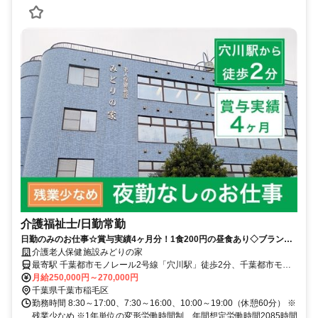
介護福祉士/日勤常勤
日勤のみのお仕事☆賞与実績4ヶ月分！1食200円の昼食あり◇ブランク
のある方もぜひ★同法人の「千葉中央外科内科」に併設している、医療
介護老人保健施設みどりの家
体制もバッチリ【千葉市稲毛区・穴川駅/天台駅・老健・介護福祉士・日
最寄駅 千葉都市モノレール2号線「穴川駅」徒歩2分、千葉都市モノ
勤常勤】
レール2号線「天台駅」徒歩9分
月給250,000円～270,000円
千葉県千葉市稲毛区
勤務時間 8:30～17:00、7:30～16:00、10:00～19:00（休憩60分） ※
残業少なめ ※1年単位の変形労働時間制、年間想定労働時間2085時間