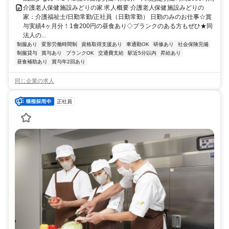
介護老人保健施設みどりの家 求人概要 介護老人保健施設みどりの
家：介護福祉士/日勤常勤/正社員（日勤常勤） 日勤のみのお仕事☆賞
与実績4ヶ月分！1食200円の昼食あり◇ブランクのある方もぜひ★同
法人の...
制服あり
変形労働時間制
資格取得支援あり
車通勤OK
研修あり
社会保険完備
制服貸与
賞与あり
ブランクOK
交通費支給
駅近5分以内
昇給あり
昼食補助あり
賞与年2回あり
同じ企業の求人
正社員