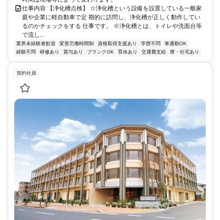
仕事内容 【浄化槽点検】 ☆浄化槽という設備を設置している一般家
庭や企業に軽自動車で定 期的に訪問し、浄化槽が正しく動作してい
るのかチェックをする 仕事です。 ※浄化槽とは、トイレや洗面台等
で流し...
業界未経験者歓迎
変形労働時間制
資格取得支援あり
学歴不問
車通勤OK
経験不問
研修あり
賞与あり
ブランクOK
育休あり
交通費支給
寮・社宅あり
契約社員