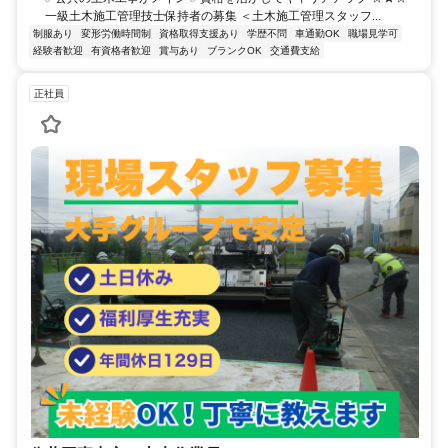
一級土木施工管理技士保持者の募集 ＜土木施工管理スタッフ...
制服あり
変形労働時間制
資格取得支援あり
学歴不問
車通勤OK
職場見学可
経験者歓迎
有資格者歓迎
賞与あり
ブランクOK
交通費支給
正社員