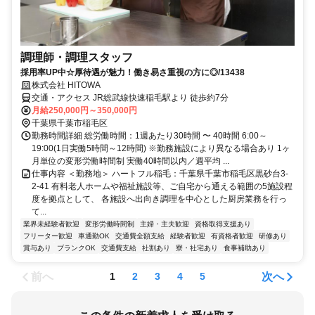
調理師・調理スタッフ
採用率UP中☆厚待遇が魅力！働き易さ重視の方に◎/13438
株式会社 HITOWA
交通・アクセス JR総武線快速稲毛駅より 徒歩約7分
月給250,000円～350,000円
千葉県千葉市稲毛区
勤務時間詳細 総労働時間：1週あたり30時間 〜 40時間 6:00～
19:00(1日実働5時間～12時間) ※勤務施設により異なる場合あり 1ヶ
月単位の変形労働時間制 実働40時間以内／週平均 ...
仕事内容 ＜勤務地＞ ハートフル稲毛：千葉県千葉市稲毛区黒砂台3-
2-41 有料老人ホームや福祉施設等、ご自宅から通える範囲の5施設程
度を拠点として、 各施設へ出向き調理を中心とした厨房業務を行っ
て...
業界未経験者歓迎
変形労働時間制
主婦・主夫歓迎
資格取得支援あり
フリーター歓迎
車通勤OK
交通費全額支給
経験者歓迎
有資格者歓迎
研修あり
賞与あり
ブランクOK
交通費支給
社割あり
寮・社宅あり
食事補助あり
前へ
次へ
1
2
3
4
5