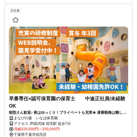
正社員
早番専任×認可保育園の保育士 中途正社員/未経験
OK
朝型さん歓迎♪ 夜はゆっくり！プライベートも充実★ 遅番勤務は難しい
けど正社員で働きたい方！
まなびの森 いなほ保育園
アクセス JR総武線 稲毛駅 徒歩7分
月給220,000円～250,000円
千葉県千葉市稲毛区