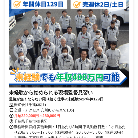
未経験から始められる現場監督見習い
道路が無くならない限り続く仕事✅未経験ok✅年休129日
株式会社千建(本社)
交通・アクセス 穴川ICから車で10分
月給220,000円～280,000円
千葉県千葉市稲毛区
勤務時間詳細 実働時間：1日あたり8時間 平均勤務日数：1ヶ月あた
り20日 8：00～17：00（休憩60分） 20：00～5：00（休憩60分）
※夜間の工事現場に従事することもあります。 （深夜...