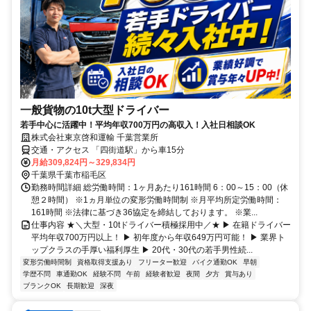
一般貨物の10t大型ドライバー
若手中心に活躍中！平均年収700万円の高収入！入社日相談OK
株式会社東京啓和運輸 千葉営業所
交通・アクセス 「四街道駅」から車15分
月給309,824円～329,834円
千葉県千葉市稲毛区
勤務時間詳細 総労働時間：1ヶ月あたり161時間 6：00～15：00（休
憩２時間） ※1ヵ月単位の変形労働時間制 ※月平均所定労働時間：
161時間 ※法律に基づき36協定を締結しております。 ※業...
仕事内容 ★＼大型・10tドライバー積極採用中／★ ▶ 在籍ドライバー
平均年収700万円以上！ ▶ 初年度から年収649万円可能！ ▶ 業界ト
ップクラスの手厚い福利厚生 ▶ 20代・30代の若手男性続...
変形労働時間制
資格取得支援あり
フリーター歓迎
バイク通勤OK
早朝
学歴不問
車通勤OK
経験不問
午前
経験者歓迎
夜間
夕方
賞与あり
ブランクOK
長期歓迎
深夜