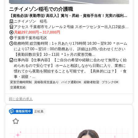
ニチイメゾン稲毛での介護職
【資格必須/ 夜勤専従/ 高収入】賞与・昇給・資格手当有！充実の福利厚
生◎資格取得支援でキャリアアップも目指せる！
ニチイメゾン 稲毛
アクセス 千葉都市モノレール２号線 スポーツセンター出入口2徒歩約
34分、千葉都市モノレール２号線 穴川（千葉県）出入口2徒歩約37
月給297,000円～317,000円
分、千葉都市モノレール２号線 動物公園出入口2徒歩約42分
千葉県千葉市稲毛区
勤務時間 総労働時間：1ヶ月あたり176時間 16:30～翌9:30 ＊ホーム
により17:00～翌10：00の勤務あり。 詳細はお問い合わせください
【夜勤回数目安】10～11回 ＊1ヶ月の変形労働...
仕事内容 【仕事内容】 【ご自分の希望や経験に合わせて無理なく始
められるので安心です】 ホームと相談しながら日勤に入り、業務に
慣れてから夜勤を開始することも可能です。 【具体的には？】 ・食
事・就寝・...
変形労働時間制
資格取得支援あり
バイク通勤OK
経験者歓迎
ブランクOK
交通費支給
同じ企業の求人
正社員