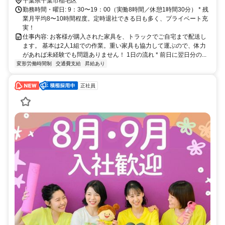
ク・自転車通勤OK！無料駐車場あり！ ※徒歩・自転車通勤の場合も
千葉県千葉市稲毛区
距離に応じて支給あり！（当社規定による）
勤務時間・曜日: 9：30〜19：00（実働8時間／休憩1時間30分） * 残
業月平均8〜10時間程度。定時退社できる日も多く、プライベート充
実！
仕事内容: お客様が購入された家具を、トラックでご自宅まで配送し
ます。 基本は2人1組での作業。重い家具も協力して運ぶので、体力
があれば未経験でも問題ありません！ 1日の流れ * 前日に翌日分の...
変形労働時間制
交通費支給
昇給あり
正社員