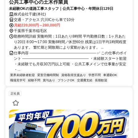
公共工事中心の土木作業員
未経験OKの道路工事スタッフ｜公共工事中心・年間休日129日
株式会社千建(本社)
交通・アクセス 穴川ICから車で10分
月給220,000円～280,000円
千葉県千葉市稲毛区
勤務時間詳細 実働時間：1日あたり8時間 平均勤務日数：1ヶ月あた
り20日 8:00〜17:00 実働8時間／休憩60分 残業は1日平均1時間程度
あります。 繁忙期と閑散期により変動があります。 ...
仕事内容 ―――――――――――――――――― ✅ この仕事のポイ
ント ―――――――――――――――――― ・未経験スタート歓迎
・未経験でも月収30万円以上可能 ・公共工事メインで仕事量が安定
・...
業界未経験者歓迎
変形労働時間制
資格取得支援あり
学歴不問
車通勤OK
職場見学可
経験不問
賞与あり
ブランクOK
交通費支給
長期歓迎
正社員