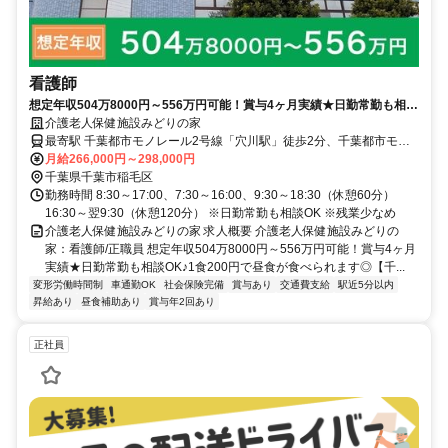
看護師
想定年収504万8000円～556万円可能！賞与4ヶ月実績★日勤常勤も相談
OK♪1食200円で昼食が食べられます◎【千葉市稲毛区・穴川駅/天台
介護老人保健施設みどりの家
駅・老健・看護師・正職員】
最寄駅 千葉都市モノレール2号線「穴川駅」徒歩2分、千葉都市モノ
レール2号線「天台駅」徒歩9分
月給266,000円～298,000円
千葉県千葉市稲毛区
勤務時間 8:30～17:00、7:30～16:00、9:30～18:30（休憩60分）
16:30～翌9:30（休憩120分） ※日勤常勤も相談OK ※残業少なめ
介護老人保健施設みどりの家 求人概要 介護老人保健施設みどりの
家：看護師/正職員 想定年収504万8000円～556万円可能！賞与4ヶ月
実績★日勤常勤も相談OK♪1食200円で昼食が食べられます◎【千...
変形労働時間制
車通勤OK
社会保険完備
賞与あり
交通費支給
駅近5分以内
昇給あり
昼食補助あり
賞与年2回あり
正社員