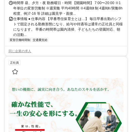
時間帯 昼、夕方・夜 勤務曜日・時間 【開園時間】 7:00〜20:00 ※1
年単位の変形労働制 ※週実働 平均40時間 ※4週8休制 4週8休/実働8h
程度、例)7-16 等 詳細は園見学・面接...
仕事情報 ● 仕事内容 【早番専任保育士とは…】 毎日早番出勤のシフ
トで固定される勤務形態になり、給与や待遇等は通常の正社員と同様
になります。 早番の時間帯は園内清掃、子どもたちの登園対応、朝
の活動...
変形労働時間制
交通費支給
同じ企業の求人
正社員