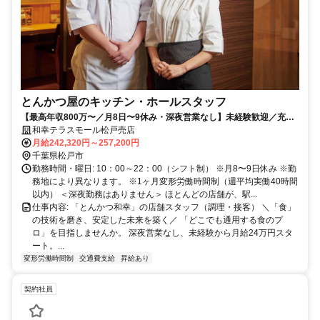
とんかつ屋のキッチン・ホールスタッフ
【最高年収800万〜／月8日〜9休み・深夜営業なし】未経験歓迎／充実
研修／定着率9割超／60年以上の黒字！安定系企業！
和幸テラスモール松戸売店
月給242,320円～257,200円
千葉県松戸市
勤務時間・曜日: 10：00～22：00（シフト制） ※月8〜9日休み ※勤
務地により異なります。 ※1ヶ月変形労働時間制（週平均実働40時間
以内） ＜深夜勤務はありません＞ ほとんどの店舗が、駅...
仕事内容: 「とんかつ和幸」の店舗スタッフ（調理・接客） ＼「食」
の技術を磨き、安定した未来を築く／ 「どこでも通用する食のプ
ロ」を目指しませんか。 深夜営業なし、未経験から月給24万円スタ
ート。...
変形労働時間制
交通費支給
昇給あり
契約社員