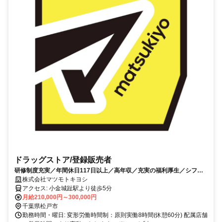
ドラッグストア/登録販売者
研修制度充実／年間休日117日以上／高年収／充実の福利厚生／シフト
制
株式会社マツモトキヨシ
アクセス: 小金城趾駅より徒歩5分
月給210,000円～300,000円
千葉県松戸市
勤務時間・曜日: 変形労働時間制：原則実働8時間(休憩60分) 配属店舗