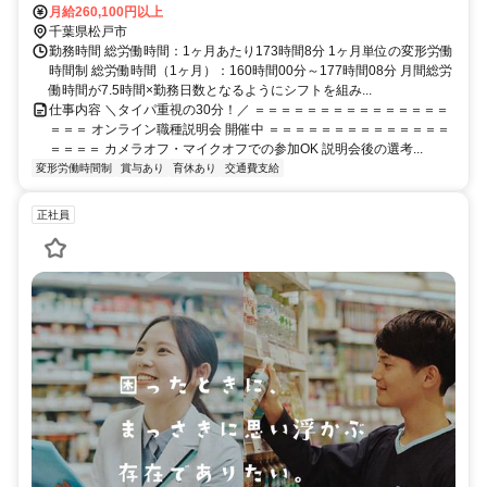
分、ＪＲ常磐線/東京メトロ千代田線 新松戸徒歩約3分
月給260,100円以上
千葉県松戸市
勤務時間 総労働時間：1ヶ月あたり173時間8分 1ヶ月単位の変形労働
時間制 総労働時間（1ヶ月）：160時間00分～177時間08分 月間総労
働時間が7.5時間×勤務日数となるようにシフトを組み...
仕事内容 ＼タイパ重視の30分！／ ＝＝＝＝＝＝＝＝＝＝＝＝＝＝＝
＝＝＝ オンライン職種説明会 開催中 ＝＝＝＝＝＝＝＝＝＝＝＝＝＝
＝＝＝＝ カメラオフ・マイクオフでの参加OK 説明会後の選考...
変形労働時間制
賞与あり
育休あり
交通費支給
正社員