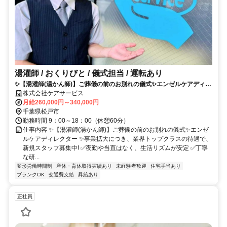
湯灌師 / おくりびと / 儀式担当 / 運転あり
✨【湯灌師(湯かん師)】ご葬儀の前のお別れの儀式✨エンゼルケアディレ
クター
株式会社ケアサービス
月給260,000円～340,000円
千葉県松戸市
勤務時間 9：00～18：00（休憩60分）
仕事内容 ✨【湯灌師(湯かん師)】ご葬儀の前のお別れの儀式✨エンゼ
ルケアディレクター ✨事業拡大につき、業界トップクラスの待遇で、
新規スタッフ募集中! ✅夜勤や当直はなく、生活リズムが安定 ✅丁寧
な研...
変形労働時間制
産休・育休取得実績あり
未経験者歓迎
住宅手当あり
ブランクOK
交通費支給
昇給あり
正社員