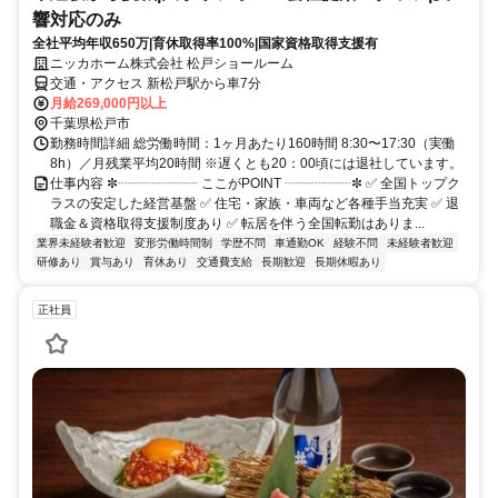
響対応のみ
全社平均年収650万|育休取得率100%|国家資格取得支援有
ニッカホーム株式会社 松戸ショールーム
交通・アクセス 新松戸駅から車7分
月給269,000円以上
千葉県松戸市
勤務時間詳細 総労働時間：1ヶ月あたり160時間 8:30〜17:30（実働
8h）／月残業平均20時間 ※遅くとも20：00頃には退社しています。
仕事内容 ✼┈┈┈┈┈┈ ここがPOINT ┈┈┈┈┈✼ ✅ 全国トップク
ラスの安定した経営基盤 ✅ 住宅・家族・車両など各種手当充実 ✅ 退
職金＆資格取得支援制度あり ✅ 転居を伴う全国転勤はありま...
業界未経験者歓迎
変形労働時間制
学歴不問
車通勤OK
経験不問
未経験者歓迎
研修あり
賞与あり
育休あり
交通費支給
長期歓迎
長期休暇あり
正社員