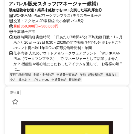
アパレル販売スタッフ(マネージャー候補)
販売経験者歓迎！業界未経験でもOK♪充実した福利厚生◎
WORKMAN Plus(ワークマンプラス) テラスモール松戸
交通・アクセス JR常磐線 北小金駅 バス5分
月給350,000円～500,000円
千葉県松戸市
勤務時間詳細 実働時間：1日あたり7時間45分 平均勤務日数：1ヶ月
あたり20日 〜 23日 9:30～20:30の間で実働7時間45分 ※1ヶ月ごと
のシフト提出制 1年単位の変形労働時間制：年間...
仕事内容 人気のアウトドア＆ワークウェアブランド 「WORKMAN
Plus（ワークマンプラス）」で マネージャーとして活躍しません
か？ 機能性や着心地にこだわったアイテムを通して、 お客様の毎日
に...
変形労働時間制
主婦・主夫歓迎
交通費全額支給
午前
経験者歓迎
残業なし
夕方
賞与あり
ブランクOK
交通費支給
長期歓迎
正社員