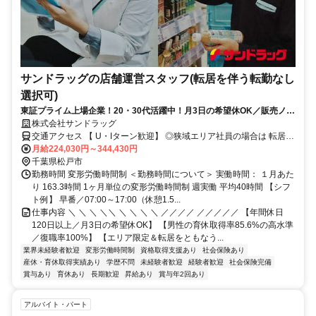
サンドラッグの店舗運営スタッフ(転居を伴う転勤なし
選択可)
東証プライム上場企業！20・30代活躍中！月3日の希望休OK／販売ノル
マなし／年収例32歳SV816万円／販促企画～商品管理など店舗運営がメ
株式会社サンドラッグ
インの仕事
交通アクセス 【 U・Iターン歓迎】 ◎狭域エリア社員の場合は 転居を
伴う転勤はありません。 ◎マイカー通勤OK
月給224,030円～344,430円
千葉県松戸市
勤務時間 変形労働時間制 ＜勤務時間について＞ 実働時間： １月あた
り 163.3時間 1ヶ月単位の変形労働時間制 週実働 平均40時間 【シフ
ト例】 早番／07:00～17:00（休憩1.5...
仕事内容 ＼ ＼ ＼ ＼＼ ＼ ＼ ＼ ＼ ／／／／ ／／／／／ 【年間休日
120日以上／月3日の希望休OK】 【男性の育休取得率85.6%の高水準
／復職率100%】 【エリア限定＆転居をともなう...
業界未経験者歓迎
変形労働時間制
資格取得支援あり
社会保険あり
産休・育休取得実績あり
学歴不問
未経験者歓迎
経験者歓迎
社会保険完備
賞与あり
育休あり
長期歓迎
昇給あり
賞与年2回あり
アルバイト・パート