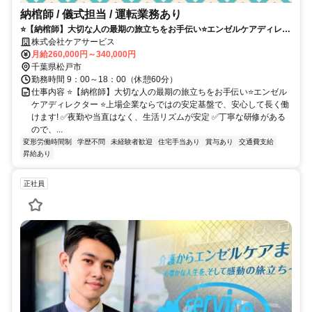
納棺師 / 儀式担当 / 運転業務あり
⭐【納棺師】大切な人の最期の旅立ちをお手伝い⭐エンゼルケアディレク
ター
株式会社ケアサービス
月給260,000円～340,000円
千葉県松戸市
勤務時間 9：00～18：00（休憩60分）
仕事内容 ⭐【納棺師】大切な人の最期の旅立ちをお手伝い⭐エンゼル
ケアディレクター ⭐上場企業ならではの安定基盤で、安心して長く働
けます! ✅夜勤や当直はなく、生活リズムが安定 ✅丁寧な研修がある
ので、...
変形労働時間制
学歴不問
未経験者歓迎
住宅手当あり
賞与あり
交通費支給
昇給あり
正社員