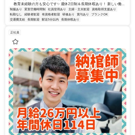
教育未経験の方も安心です✨ 週休2日制＆長期休暇あり！ 新しい働...
制服あり
変形労働時間制
社員登用あり
主婦・主夫歓迎
資格取得支援あり
転勤なし
経験者歓迎
有資格者歓迎
研修あり
賞与あり
ブランクOK
交通費支給
長期歓迎
駅近5分以内
長期休暇あり
正社員