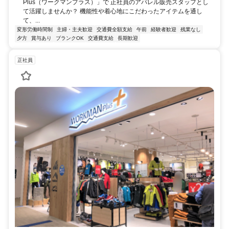
Plus（ワークマンプラス）」で 正社員のアパレル販売スタッフとし
て活躍しませんか？ 機能性や着心地にこだわったアイテムを通し
て、...
変形労働時間制
主婦・主夫歓迎
交通費全額支給
午前
経験者歓迎
残業なし
夕方
賞与あり
ブランクOK
交通費支給
長期歓迎
正社員