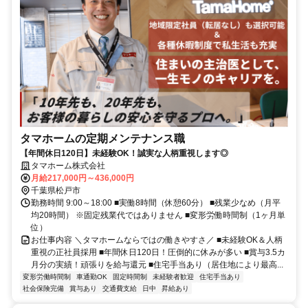
タマホームの定期メンテナンス職
【年間休日120日】未経験OK！誠実な人柄重視します◎
タマホーム株式会社
月給217,000円～436,000円
千葉県松戸市
勤務時間 9:00～18:00 ■実働8時間（休憩60分） ■残業少なめ（月平
均20時間） ※固定残業代ではありません ■変形労働時間制（1ヶ月単
位）
お仕事内容 ＼タマホームならではの働きやすさ／ ■未経験OK＆人柄
重視の正社員採用 ■年間休日120日！圧倒的に休みが多い ■賞与3.5カ
月分の実績！頑張りを給与還元 ■住宅手当あり（居住地により最高...
変形労働時間制
車通勤OK
固定時間制
未経験者歓迎
住宅手当あり
社会保険完備
賞与あり
交通費支給
日中
昇給あり