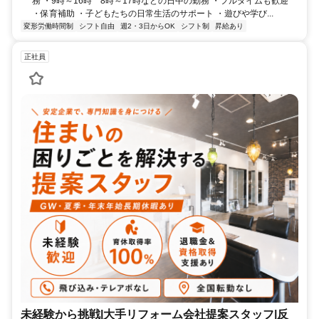
務 ・9時～16時 8時～17時などの日中の勤務 ・フルタイムも歓迎
・保育補助 ・子どもたちの日常生活のサポート ・遊びや学び...
変形労働時間制
シフト自由
週2・3日からOK
シフト制
昇給あり
正社員
未経験から挑戦|大手リフォーム会社提案スタッフ|反