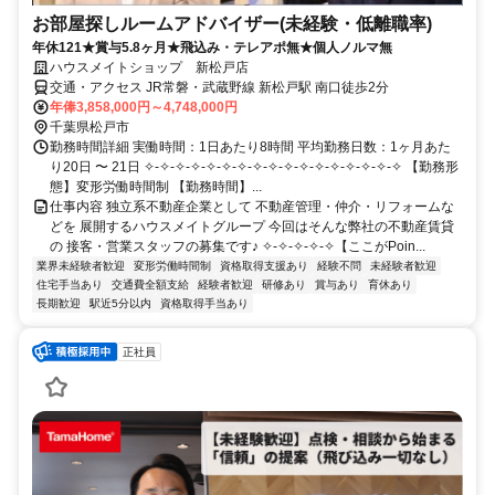
お部屋探しルームアドバイザー(未経験・低離職率)
年休121★賞与5.8ヶ月★飛込み・テレアポ無★個人ノルマ無
ハウスメイトショップ 新松戸店
交通・アクセス JR常磐・武蔵野線 新松戸駅 南口徒歩2分
年俸3,858,000円～4,748,000円
千葉県松戸市
勤務時間詳細 実働時間：1日あたり8時間 平均勤務日数：1ヶ月あた
り20日 〜 21日 ✧-✧-✧-✧-✧-✧-✧-✧-✧-✧-✧-✧-✧-✧-✧-✧-✧ 【勤務形
態】変形労働時間制 【勤務時間】...
仕事内容 独立系不動産企業として 不動産管理・仲介・リフォームな
どを 展開するハウスメイトグループ 今回はそんな弊社の不動産賃貸
の 接客・営業スタッフの募集です♪ ✧-✧-✧-✧-✧【ここがPoin...
業界未経験者歓迎
変形労働時間制
資格取得支援あり
経験不問
未経験者歓迎
住宅手当あり
交通費全額支給
経験者歓迎
研修あり
賞与あり
育休あり
長期歓迎
駅近5分以内
資格取得手当あり
正社員