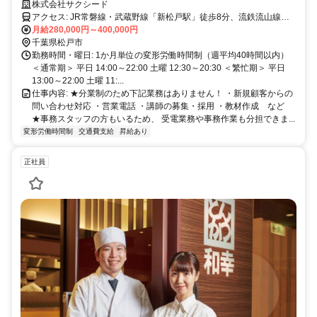
制＆事務スタッフのサポートで、子どもたち一人ひとりへの対応やスク
株式会社サクシード
ール運営にしっかり集中できる！
アクセス: JR常磐線・武蔵野線「新松戸駅」徒歩8分、流鉄流山線
「幸谷駅」徒歩8分
月給280,000円～400,000円
千葉県松戸市
勤務時間・曜日: 1か月単位の変形労働時間制（週平均40時間以内） ㅤ
＜通常期＞ 平日 14:00～22:00 土曜 12:30～20:30 ＜繁忙期＞ 平日
13:00～22:00 土曜 11:...
仕事内容: ★分業制のため下記業務はありません！ ・新規顧客からの
問い合わせ対応 ・営業電話 ・講師の募集・採用 ・教材作成 など ㅤ
★事務スタッフの方もいるため、 受電業務や事務作業も分担できま...
変形労働時間制
交通費支給
昇給あり
正社員