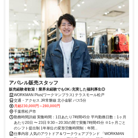
アパレル販売スタッフ
販売経験者歓迎！業界未経験でもOK♪充実した福利厚生◎
WORKMAN Plus(ワークマンプラス) テラスモール松戸
交通・アクセス JR常磐線 北小金駅 バス5分
月給230,000円～280,000円
千葉県松戸市
勤務時間詳細 実働時間：1日あたり7時間45分 平均勤務日数：1ヶ月
あたり20日 〜 23日 9:30～20:30の間で実働7時間45分 ※1ヶ月ごと
のシフト提出制 1年単位の変形労働時間制：年間...
仕事内容 人気のアウトドア＆ワークウェアブランド 「WORKMAN