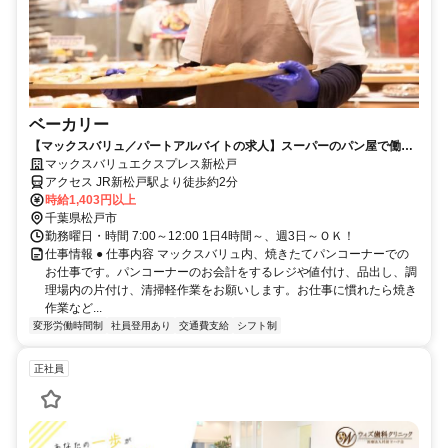
ベーカリー
【マックスバリュ／パートアルバイトの求人】スーパーのパン屋で働く
ベーカリースタッフ募集！
マックスバリュエクスプレス新松戸
アクセス JR新松戸駅より徒歩約2分
時給1,403円以上
千葉県松戸市
勤務曜日・時間 7:00～12:00 1日4時間～、週3日～ＯＫ！
仕事情報 ● 仕事内容 マックスバリュ内、焼きたてパンコーナーでの
お仕事です。パンコーナーのお会計をするレジや値付け、品出し、調
理場内の片付け、清掃軽作業をお願いします。お仕事に慣れたら焼き
作業など...
変形労働時間制
社員登用あり
交通費支給
シフト制
正社員