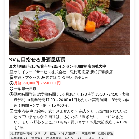
SVも目指せる居酒屋店長
最大前職給与10％/賞与年2回/インセン年3回/新店舗拡大中
ホリイフードサービス株式会社 隠れ菴 忍家 新松戸駅前店
交通・アクセス JR常磐線 新松戸駅 徒歩１分
月給350,000円～550,000円
千葉県松戸市
勤務時間詳細 総労働時間：1ヶ月あたり173時間 15:00〜24:00（実働
8時間） ■営業時間17:00～24:00 ■1日あたりの実働時間： 8時間 内休
憩１時間 ■シフト例 ・15時00分...
仕事内容 今の給料、安すぎませんか？ 実力をもっと評価されたいと
思っていませんか？ 当社は、あなたの「稼ぎたい」「上にいきた
い」 という野心をどこよりも高く買います！ ✨最大前職給与＋10％
を1年...
変形労働時間制
フリーター歓迎
バイク通勤OK
車通勤OK
経験者歓迎
食費補助あり
賞与あり
交通費支給
まかないあり
入社祝い金あり