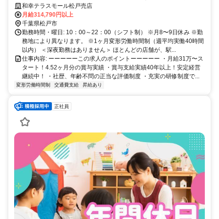
率9割超／60年以上の黒字！安定系企業！
和幸テラスモール松戸売店
月給314,790円以上
千葉県松戸市
勤務時間・曜日: 10：00～22：00（シフト制） ※月8〜9日休み ※勤
務地により異なります。 ※1ヶ月変形労働時間制（週平均実働40時間
以内） ＜深夜勤務はありません＞ ほとんどの店舗が、駅...
仕事内容: ーーーーーこの求人のポイントーーーーー ・月給31万〜ス
タート！4.52ヶ月分の賞与実績 ・賞与支給実績40年以上！安定経営
継続中！ ・社歴、年齢不問の正当な評価制度 ・充実の研修制度で...
変形労働時間制
交通費支給
昇給あり
正社員