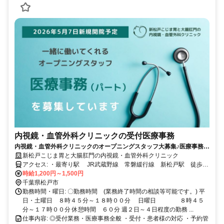
内視鏡・血管外科クリニックの受付医療事務
内視鏡・血管外科クリニックのオープニングスタッフ大募集♪医療事務の
経験を活かせます☆
新松戸こじま胃と大腸肛門の内視鏡・血管外科クリニック
アクセス: ・最寄り駅 JR武蔵野線 常磐緩行線 新松戸駅 徒歩５
時給1,200円～1,500円
分 流鉄流山線 幸谷駅 徒歩４分
千葉県松戸市
勤務時間・曜日: 〇勤務時間 (業務終了時間の相談等可能です。) 平
日・土曜日 ８時４５分～１８時００分 日曜日 ８時４５
分～１７時００分 休憩時間 ６０分 週２日～４日程度の勤務 ...
仕事内容: ◎受付業務・医療事務全般 ・受付・患者様の対応 ・予約管