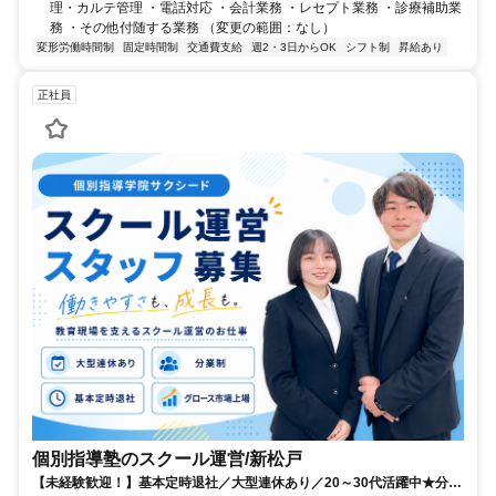
理・カルテ管理 ・電話対応 ・会計業務 ・レセプト業務 ・診療補助業
務 ・その他付随する業務 （変更の範囲：なし）
変形労働時間制
固定時間制
交通費支給
週2・3日からOK
シフト制
昇給あり
正社員
個別指導塾のスクール運営/新松戸
【未経験歓迎！】基本定時退社／大型連休あり／20～30代活躍中★分業