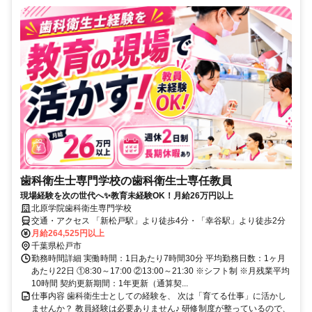
歯科衛生士専門学校の歯科衛生士専任教員
現場経験を次の世代へ✨教育未経験OK！月給26万円以上
北原学院歯科衛生専門学校
交通・アクセス 「新松戸駅」より徒歩4分・「幸谷駅」より徒歩2分
月給264,525円以上
千葉県松戸市
勤務時間詳細 実働時間：1日あたり7時間30分 平均勤務日数：1ヶ月
あたり22日 ①8:30～17:00 ②13:00～21:30 ※シフト制 ※月残業平均
10時間 契約更新期間：1年更新（通算契...
仕事内容 歯科衛生士としての経験を、 次は「育てる仕事」に活かし
ませんか？ 教員経験は必要ありません♪ 研修制度が整っているので、