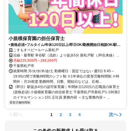
小規模保育園の担任保育士
<資格必須>フルタイム/年休120日以上/即日OK/勤務開始日相談OK/駅徒
歩5分以内/社会保険完備
こすもすベビールーム新松戸
沿線・最寄駅 幸谷駅（流鉄）より徒歩5分 新松戸駅（JR在来線）よ
り徒歩6分 小金城趾駅（流鉄）より徒歩11分
月給235,500円～288,500円
千葉県松戸市
就業時間 月/火/水/木/金/土 勤務曜日：固定ではない 週5日 6:45～
19:00の間で実働8時間のシフト制 ※1年単位の変形労働時間制 ※時
間外：月1h程度 勤務時間、日数、開始日などは、応相...
《即日》駅徒歩4分の認可保育園｜年間休日120日の正職員の保育士
(資格必須) 小規模保育園の担任保育士 千葉県松戸市新松戸1-186第2
ロイヤルマンション101 正社員 業務内容 ＜主な業務内容＞ ...
変形労働時間制
前へ
次へ
1
2
3
4
この条件の新着求人を受け取る