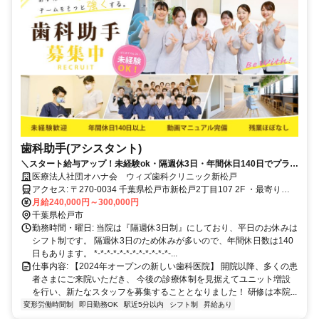
歯科助手(アシスタント)
＼スタート給与アップ！未経験ok・隔週休3日・年間休日140日でプライ
ベートも充実／
医療法人社団オハナ会 ウィズ歯科クリニック新松戸
アクセス: 〒270-0034 千葉県松戸市新松戸2丁目107 2F ・最寄り
駅:JR常磐線各駅停車 新松戸駅駅前
月給240,000円～300,000円
千葉県松戸市
勤務時間・曜日: 当院は『隔週休3日制』にしており、平日のお休みは
シフト制です。 隔週休3日のため休みが多いので、年間休日数は140
日もあります。 *-*-*-*-*-*-*-*-*-*-*-*-...
仕事内容: 【2024年オープンの新しい歯科医院】 開院以降、多くの患
者さまにご来院いただき、 今後の診療体制を見据えてユニット増設
を行い、新たなスタッフを募集することとなりました！ 研修は本院...
変形労働時間制
即日勤務OK
駅近5分以内
シフト制
昇給あり