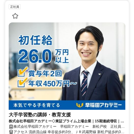
正社員
大手学習塾の講師・教育支援
株式会社早稲田アカデミー◇東証プライム上場企業｜15期連続増収｜本
気でやる子を育てる
株式会社早稲田アカデミー 早稲田アカデミー 新松戸校 正社員
(講師職)
アクセス 流鉄流山線 幸谷徒歩約3分、ＪＲ武蔵野線 新松戸徒歩約3