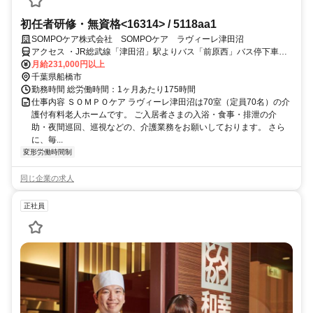
初任者研修・無資格<16314> / 5118aa1
SOMPOケア株式会社 SOMPOケア ラヴィーレ津田沼
アクセス ・JR総武線「津田沼」駅よりバス「前原西」バス停下車、
徒歩6分
月給231,000円以上
千葉県船橋市
勤務時間 総労働時間：1ヶ月あたり175時間
仕事内容 ＳＯＭＰＯケア ラヴィーレ津田沼は70室（定員70名）の介
護付有料老人ホームです。 ご入居者さまの入浴・食事・排泄の介
助・夜間巡回、巡視などの、介護業務をお願いしております。 さら
に、毎...
変形労働時間制
同じ企業の求人
正社員