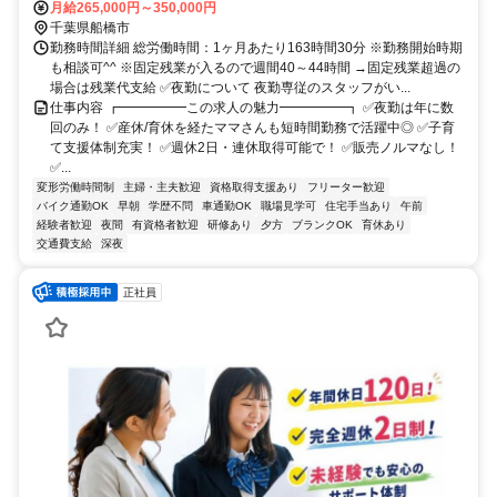
月給265,000円～350,000円
千葉県船橋市
勤務時間詳細 総労働時間：1ヶ月あたり163時間30分 ※勤務開始時期
も相談可^^ ※固定残業が入るので週間40～44時間 →固定残業超過の
場合は残業代支給 ✅夜勤について 夜勤専従のスタッフがい...
仕事内容 ┏━━━━━この求人の魅力━━━━━┓ ✅夜勤は年に数
回のみ！ ✅産休/育休を経たママさんも短時間勤務で活躍中◎ ✅子育
て支援体制充実！ ✅週休2日・連休取得可能で！ ✅販売ノルマなし！
✅...
変形労働時間制
主婦・主夫歓迎
資格取得支援あり
フリーター歓迎
バイク通勤OK
早朝
学歴不問
車通勤OK
職場見学可
住宅手当あり
午前
経験者歓迎
夜間
有資格者歓迎
研修あり
夕方
ブランクOK
育休あり
交通費支給
深夜
正社員