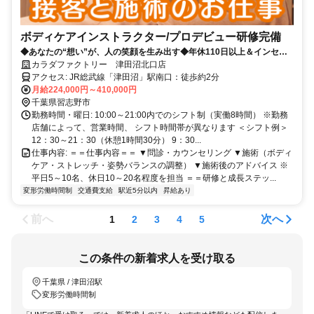
ボディケアインストラクター/プロデビュー研修完備
◆あなたの“想い”が、人の笑顔を生み出す◆年休110日以上＆インセン
有
カラダファクトリー 津田沼北口店
アクセス: JR総武線「津田沼」駅南口：徒歩約2分
月給224,000円～410,000円
千葉県習志野市
勤務時間・曜日: 10:00～21:00内でのシフト制（実働8時間） ※勤務
店舗によって、営業時間、 シフト時間帯が異なります ＜シフト例＞
12：30～21：30（休憩1時間30分） 9：30...
仕事内容: ＝＝仕事内容＝＝ ▼問診・カウンセリング ▼施術（ボディ
ケア・ストレッチ・姿勢バランスの調整） ▼施術後のアドバイス ※
平日5～10名、休日10～20名程度を担当 ＝＝研修と成長ステッ...
変形労働時間制
交通費支給
駅近5分以内
昇給あり
前へ
次へ
1
2
3
4
5
この条件の新着求人を受け取る
千葉県 / 津田沼駅
変形労働時間制