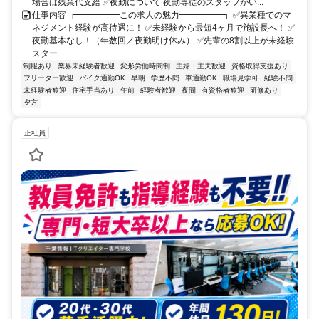
場合は残業代支給 ✅夜勤について 夜勤専従のスタッフがい...
仕事内容 ┏━━━━━この求人の魅力━━━━━┓ ✅異業種でのマ
ネジメント経験が高待遇に！ ✅未経験から最短4ヶ月で施設長へ！ ✅
夜勤基本なし！（年数回／夜勤明け休み） ✅先輩の8割以上が未経験
スター...
制服あり
業界未経験者歓迎
変形労働時間制
主婦・主夫歓迎
資格取得支援あり
フリーター歓迎
バイク通勤OK
早朝
学歴不問
車通勤OK
職場見学可
経験不問
未経験者歓迎
住宅手当あり
午前
経験者歓迎
夜間
有資格者歓迎
研修あり
夕方
正社員