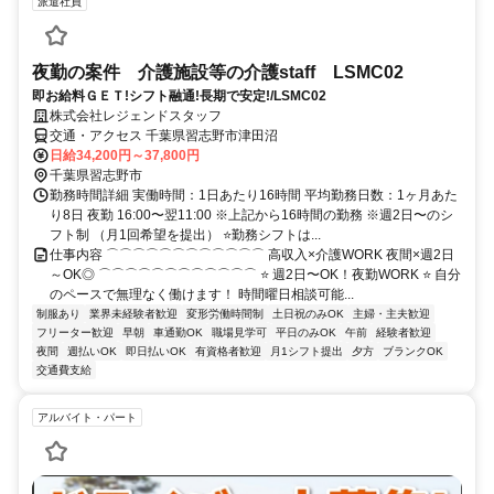
派遣社員
夜勤の案件 介護施設等の介護staff LSMC02
即お給料ＧＥＴ!シフト融通!長期で安定!/LSMC02
株式会社レジェンドスタッフ
交通・アクセス 千葉県習志野市津田沼
日給34,200円～37,800円
千葉県習志野市
勤務時間詳細 実働時間：1日あたり16時間 平均勤務日数：1ヶ月あた
り8日 夜勤 16:00〜翌11:00 ※上記から16時間の勤務 ※週2日〜のシ
フト制 （月1回希望を提出） ⭐勤務シフトは...
仕事内容 ⌒⌒⌒⌒⌒⌒⌒⌒⌒⌒⌒⌒ 高収入×介護WORK 夜間×週2日
～OK◎ ⌒⌒⌒⌒⌒⌒⌒⌒⌒⌒⌒⌒ ⭐ 週2日〜OK！夜勤WORK ⭐ 自分
のペースで無理なく働けます！ 時間曜日相談可能...
制服あり
業界未経験者歓迎
変形労働時間制
土日祝のみOK
主婦・主夫歓迎
フリーター歓迎
早朝
車通勤OK
職場見学可
平日のみOK
午前
経験者歓迎
夜間
週払いOK
即日払いOK
有資格者歓迎
月1シフト提出
夕方
ブランクOK
交通費支給
アルバイト・パート