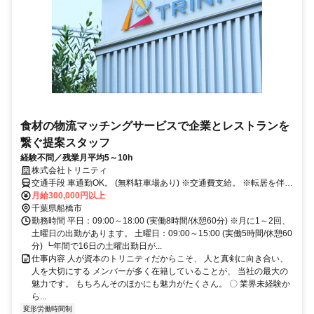
食材の物流マッチングサービスで企業とレストランを
繋ぐ提案スタッフ
経験不問／残業月平均5～10h
株式会社トリニティ
交通手段 車通勤OK。 (無料駐車場あり) ※交通費支給。 ※転居を伴う
転勤なし。 ※寮完備・社宅完備。 【最寄り駅】 ・新京成電鉄線「前
月給300,000円以上
原駅」
千葉県船橋市
勤務時間 平日：09:00～18:00 (実働8時間/休憩60分) ※月に1～2回、
土曜日の出勤があります。 土曜日：09:00～15:00 (実働5時間/休憩60
分) ┗年間で16日の土曜出勤日が...
仕事内容 人が資本のトリニティだからこそ、 人と真剣に向き合い、
人を大切にする メンバーが多く在籍していることが、 当社の最大の
魅力です。 もちろんそのほかにも魅力がたくさん。 〇 業界未経験か
ら...
変形労働時間制