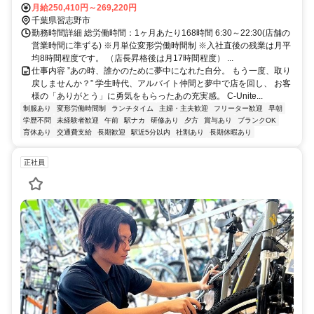
月給250,410円～269,220円
千葉県習志野市
勤務時間詳細 総労働時間：1ヶ月あたり168時間 6:30～22:30(店舗の
営業時間に準ずる) ※月単位変形労働時間制 ※入社直後の残業は月平
均8時間程度です。 （店長昇格後は月17時間程度） ...
仕事内容 ”あの時、誰かのために夢中になれた自分。 もう一度、取り
戻しませんか？” 学生時代、アルバイト仲間と夢中で店を回し、 お客
様の「ありがとう」に勇気をもらったあの充実感。 C-Unite...
制服あり
変形労働時間制
ランチタイム
主婦・主夫歓迎
フリーター歓迎
早朝
学歴不問
未経験者歓迎
午前
駅ナカ
研修あり
夕方
賞与あり
ブランクOK
育休あり
交通費支給
長期歓迎
駅近5分以内
社割あり
長期休暇あり
正社員