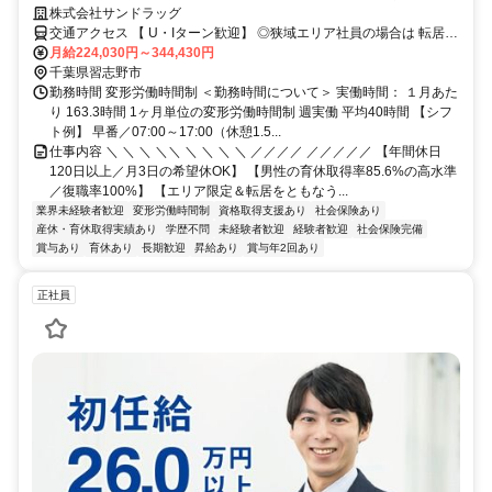
マなし／年収例32歳SV816万円／販促企画～商品管理など店舗運営がメ
株式会社サンドラッグ
インの仕事
交通アクセス 【 U・Iターン歓迎】 ◎狭域エリア社員の場合は 転居を
伴う転勤はありません。 ◎マイカー通勤OK
月給224,030円～344,430円
千葉県習志野市
勤務時間 変形労働時間制 ＜勤務時間について＞ 実働時間： １月あた
り 163.3時間 1ヶ月単位の変形労働時間制 週実働 平均40時間 【シフ
ト例】 早番／07:00～17:00（休憩1.5...
仕事内容 ＼ ＼ ＼ ＼＼ ＼ ＼ ＼ ＼ ／／／／ ／／／／／ 【年間休日
120日以上／月3日の希望休OK】 【男性の育休取得率85.6%の高水準
／復職率100%】 【エリア限定＆転居をともなう...
業界未経験者歓迎
変形労働時間制
資格取得支援あり
社会保険あり
産休・育休取得実績あり
学歴不問
未経験者歓迎
経験者歓迎
社会保険完備
賞与あり
育休あり
長期歓迎
昇給あり
賞与年2回あり
正社員