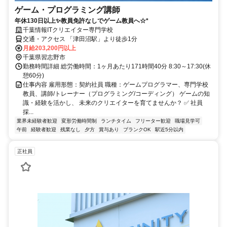
ゲーム・プログラミング講師
年休130日以上✨教員免許なしでゲーム教員へ☆*
千葉情報ITクリエイター専門学校
交通・アクセス 「津田沼駅」より徒歩1分
月給203,200円以上
千葉県習志野市
勤務時間詳細 総労働時間：1ヶ月あたり171時間40分 8:30～17:30(休
憩60分)
仕事内容 雇用形態：契約社員 職種：ゲームプログラマー、専門学校
教員、講師/トレーナー（プログラミング/コーディング） ゲームの知
識・経験を活かし、 未来のクリエイターを育てませんか？ ✅ 社員
採...
業界未経験者歓迎
変形労働時間制
ランチタイム
フリーター歓迎
職場見学可
午前
経験者歓迎
残業なし
夕方
賞与あり
ブランクOK
駅近5分以内
正社員