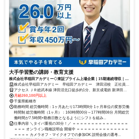
大手学習塾の講師・教育支援
株式会社早稲田アカデミー◇東証プライム上場企業｜15期連続増収｜本
気でやる子を育てる
株式会社早稲田アカデミー 早稲田アカデミー 津田沼校 正社員
(講師職)
アクセス ＪＲ総武本線 津田沼北口徒歩約1分、新京成電鉄 新津田沼
南口徒歩約4分、京成千葉線 京成津田沼北口徒歩約16分
月給260,100円以上
千葉県船橋市
勤務時間 総労働時間：1ヶ月あたり173時間8分 1ヶ月単位の変形労働
時間制 総労働時間（1ヶ月）：160時間00分～177時間08分 月間総労
働時間が7.5時間×勤務日数となるようにシフトを組み...
仕事内容 ＼タイパ重視の30分！／ ＝＝＝＝＝＝＝＝＝＝＝＝＝＝＝
＝＝＝ オンライン職種説明会 開催中 ＝＝＝＝＝＝＝＝＝＝＝＝＝＝
＝＝＝＝ カメラオフ・マイクオフでの参加OK 説明会後の選考...