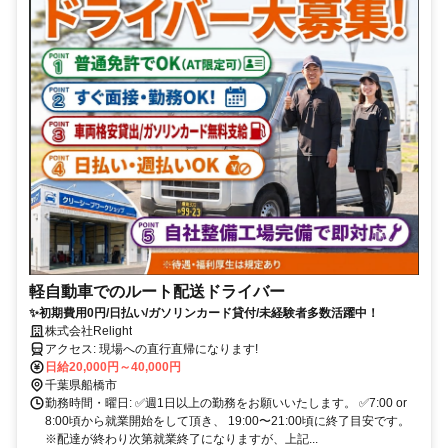
軽自動車でのルート配送ドライバー
✨初期費用0円/日払い/ガソリンカード貸付/未経験者多数活躍中！
株式会社Relight
アクセス: 現場への直行直帰になります!
日給20,000円～40,000円
千葉県船橋市
勤務時間・曜日: ✅週1日以上の勤務をお願いいたします。 ✅7:00 or
8:00頃から就業開始をして頂き、 19:00〜21:00頃に終了目安です。
※配達が終わり次第就業終了になりますが、上記...