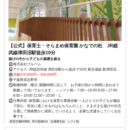
【公式】保育士・そらまめ保育園 かなでの杜 JR総
武線津田沼駅徒歩10分
遊びの中から子どもの基礎を創る
株式会社ブルーム
アクセス: JR総武本線 津田沼駅から徒歩で10分 新京成線 新津田沼駅
から徒歩で15分
月給270,000円～350,000円
千葉県習志野市
勤務時間・曜日: 開園時間に応じて、お子様の預かり時間に合わせて
勤務して頂いております。 ～シフト例～ 7:00～16:00 8:00～17:00
9:00～18:00 11:00～20:00・1...
仕事内容: 保育園における保育士業務全般 一人ひとりの子どもが施設
で安心・安全に過ごせるのはもちろんのこと、さまざまな遊びや生活
を通して情緒豊かに成長していけるよう、必要な支援をしていくお仕
事です...
変形労働時間制
即日勤務OK
交通費支給
シフト制