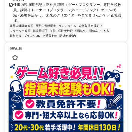
仕事内容 雇用形態：正社員 職種：ゲームプログラマー、専門学校教
員、講師/トレーナー（プログラミング/コーディング） ゲームの知
識・経験を活かし、 未来のクリエイターを育てませんか？ ✅ 正社員
採...
業界未経験者歓迎
変形労働時間制
ランチタイム
資格取得支援あり
フリーター歓迎
職場見学可
午前
経験者歓迎
残業なし
研修あり
夕方
賞与あり
ブランクOK
交通費支給
駅近5分以内
契約社員