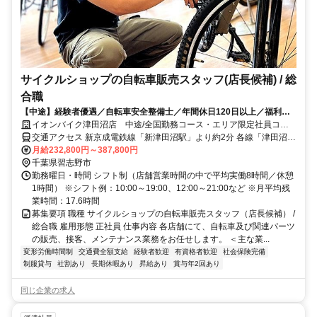
サイクルショップの自転車販売スタッフ(店長候補) / 総
合職
【中途】経験者優遇／自転車安全整備士／年間休日120日以上／福利厚
生・キャリア支援充実／店舗スタッフ
イオンバイク津田沼店 中途/全国勤務コース・エリア限定社員コー
ス・ホーム社員コース
交通アクセス 新京成電鉄線「新津田沼駅」より約2分 各線「津田沼
駅」より約5分 各線「京成津田沼駅」より約12分
月給232,800円～387,800円
千葉県習志野市
勤務曜日・時間 シフト制（店舗営業時間の中で平均実働8時間／休憩
1時間） ※シフト例：10:00～19:00、12:00～21:00など ※月平均残
業時間：17.6時間
募集要項 職種 サイクルショップの自転車販売スタッフ（店長候補） /
総合職 雇用形態 正社員 仕事内容 各店舗にて、自転車及び関連パーツ
の販売、接客、メンテナンス業務をお任せします。 ＜主な業...
変形労働時間制
交通費全額支給
経験者歓迎
有資格者歓迎
社会保険完備
制服貸与
社割あり
長期休暇あり
昇給あり
賞与年2回あり
同じ企業の求人