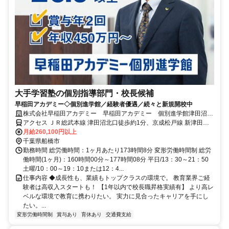
大手学習塾の個別指導部門・校長候補
早稲田アカデミー◇個別進学館／経験者優遇／続々と新規開校中
株式会社早稲田アカデミー 早稲田アカデミー 個別進学館津田沼
校 正社員(講師職)
アクセス ＪＲ総武本線 津田沼北口徒歩約1分、京成松戸線 新津田沼
南口徒歩約4分、京成千葉線 京成津田沼北口徒歩約16分
月給260,100円以上
千葉県船橋市
勤務時間 総労働時間：1ヶ月あたり173時間8分 変形労働時間制 総労
働時間(1ヶ月)：160時間00分～177時間08分 平日/13：30～21：50
土曜/10：00～19：10または12：4...
仕事内容 ◆成長性も、業績もトップクラスの環境で。 教育業界ご経
験者は高収入スタートも！ 【1年以内で校長職昇格実績有】 より高レ
ベルな環境で教育に携わりたい。 実力に見合ったキャリアを手にし
たい。...
変形労働時間制
賞与あり
育休あり
交通費支給