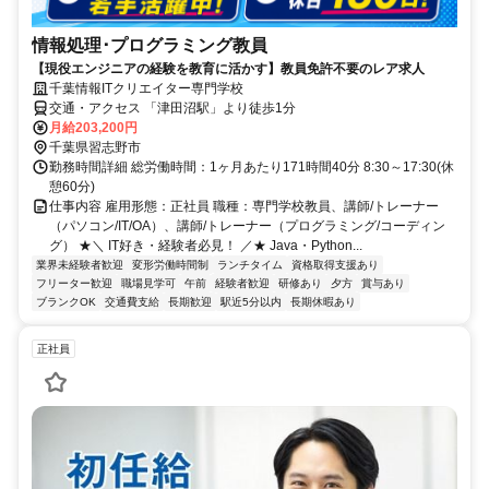
情報処理･プログラミング教員
【現役エンジニアの経験を教育に活かす】教員免許不要のレア求人
千葉情報ITクリエイター専門学校
交通・アクセス 「津田沼駅」より徒歩1分
月給203,200円
千葉県習志野市
勤務時間詳細 総労働時間：1ヶ月あたり171時間40分 8:30～17:30(休
憩60分)
仕事内容 雇用形態：正社員 職種：専門学校教員、講師/トレーナー
（パソコン/IT/OA）、講師/トレーナー（プログラミング/コーディン
グ） ★＼ IT好き・経験者必見！ ／★ Java・Python...
業界未経験者歓迎
変形労働時間制
ランチタイム
資格取得支援あり
フリーター歓迎
職場見学可
午前
経験者歓迎
研修あり
夕方
賞与あり
ブランクOK
交通費支給
長期歓迎
駅近5分以内
長期休暇あり
正社員