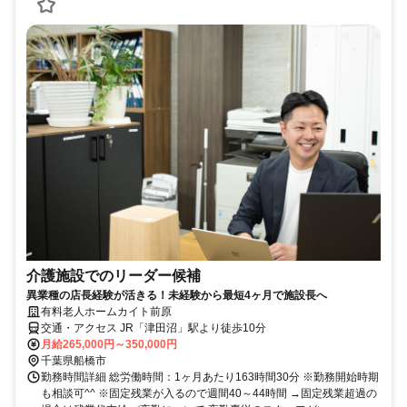
介護施設でのリーダー候補
異業種の店長経験が活きる！未経験から最短4ヶ月で施設長へ
有料老人ホームカイト前原
交通・アクセス JR「津田沼」駅より徒歩10分
月給265,000円～350,000円
千葉県船橋市
勤務時間詳細 総労働時間：1ヶ月あたり163時間30分 ※勤務開始時期
も相談可^^ ※固定残業が入るので週間40～44時間 →固定残業超過の