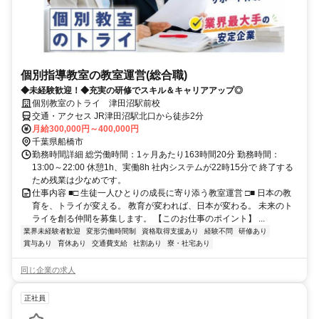
個別指導教室の教室運営(総合職)
◆未経験歓迎！◆充実の研修でスキル＆キャリアアップ◎
個別教室のトライ 津田沼駅前校
交通・アクセス JR津田沼駅北口から徒歩2分
月給300,000円～400,000円
千葉県船橋市
勤務時間詳細 総労働時間：1ヶ月あたり163時間20分 勤務時間：
13:00～22:00 休憩1h、実働8h 社内システムが22時15分で 終了する
ため残業は少なめです。
仕事内容 ■□ 生徒一人ひとりの成長に寄り添う教室運営 □■ 日本の教
育を、トライが変える。 教育が変われば、日本が変わる。 未来のト
ライを創る仲間を募集します。 【このお仕事のポイント】 ...
業界未経験者歓迎
変形労働時間制
資格取得支援あり
経験不問
研修あり
賞与あり
育休あり
交通費支給
社割あり
寮・社宅あり
同じ企業の求人
正社員