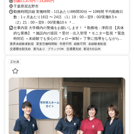
日給11,470円～14,880円
千葉県習志野市
勤務時間詳細 実働時間：1日あたり8時間30分 〜 10時間 平均勤務日
数：1ヶ月あたり16日 〜 24日 （1）19：00～翌9：00/実働8.5ｈ
（2）21：00～翌8：00/実働10ｈ ＊...
仕事内容 大学構内の警備をお願いします！ ＊勤務地：津田沼 【具体
的な業務】 ＊施設内の巡回 ＊受付・出入管理 ＊モニター監視 ＊緊急
時対応 ＜未経験でも安心のフォロー体制＞ 丁寧に指導をしながら...
業界未経験者歓迎
変形労働時間制
学歴不問
経験不問
未経験者歓迎
交通費全額支給
賞与あり
ブランクOK
交通費支給
駅近5分以内
正社員