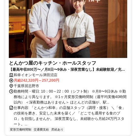
とんかつ屋のキッチン・ホールスタッフ
【最高年収800万〜／月8日〜9休み・深夜営業なし】未経験歓迎／充実
研修／定着率9割超／60年以上の黒字！安定系企業！
和幸イオンモール津田沼店
月給242,320円～257,200円
千葉県習志野市
勤務時間・曜日: 10：00～22：00（シフト制） ※月8〜9日休み ※勤
務地により異なります。 ※1ヶ月変形労働時間制（週平均実働40時間
以内） ＜深夜勤務はありません＞ ほとんどの店舗が、駅...
仕事内容: 「とんかつ和幸」の店舗スタッフ（調理・接客） ＼「食」
の技術を磨き、安定した未来を築く／ 「どこでも通用する食のプ
ロ」を目指しませんか。 深夜営業なし、未経験から月給24万円スタ
ート。...
変形労働時間制
交通費支給
昇給あり