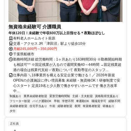
無資格未経験可 介護職員
年休120日！未経験で年収600万以上目指せる＊夜勤ほぼなし
有料老人ホームカイト前原
交通・アクセス JR「津田沼」駅より徒歩10分
月給245,000円～350,000円
千葉県船橋市
勤務時間詳細 総労働時間：1ヶ月あたり163時間30分 ※勤務開始時期
も相談可^^ ※固定残業が入るので週間実働40～44時間 →固定残業超
過の場合は残業代支給 ✅夜勤について 夜勤専従のスタッフ...
仕事内容 ＼18事業所を構える安定企業で働ける！／ 2026年新規
OPENの介護施設に伴い増員募集 未経験・無資格OK！研修制度で安
心スタート 定員19名と少人数で働きやすいホームです 働き方改革
中...
制服あり
業界未経験者歓迎
変形労働時間制
主婦・主夫歓迎
資格取得支援あり
フリーター歓迎
バイク通勤OK
早朝
学歴不問
車通勤OK
職場見学可
経験不問
未経験者歓迎
住宅手当あり
午前
経験者歓迎
夜間
有資格者歓迎
研修あり
夕方
正社員