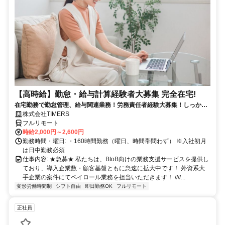
【高時給】勤怠・給与計算経験者大募集 完全在宅!
在宅勤務で勤怠管理、給与関連業務！労務責任者経験大募集！しっかり
稼ぎたい方、注目！
株式会社TIMERS
フルリモート
時給2,000円～2,600円
勤務時間・曜日: ・160時間勤務（曜日、時間帯問わず） ※入社初月
は日中勤務必須
仕事内容: ★急募★ 私たちは、BtoB向けの業務支援サービスを提供し
ており、導入企業数・顧客基盤ともに急速に拡大中です！ 外資系大
手企業の案件にてペイロール業務を担当いただきます！ ////...
変形労働時間制
シフト自由
即日勤務OK
フルリモート
正社員