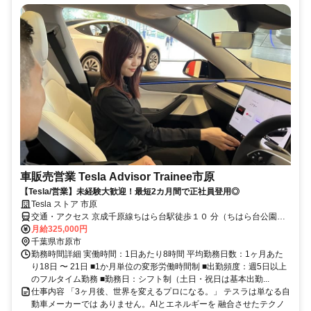
車販売営業 Tesla Advisor Trainee市原
【Tesla/営業】未経験大歓迎！最短2カ月間で正社員登用◎
Tesla ストア 市原
交通・アクセス 京成千原線ちはら台駅徒歩１０ 分（ちはら台公園と
なり）
月給325,000円
千葉県市原市
勤務時間詳細 実働時間：1日あたり8時間 平均勤務日数：1ヶ月あた
り18日 〜 21日 ■1か月単位の変形労働時間制 ■出勤頻度：週5日以上
のフルタイム勤務 ■勤務日：シフト制（土日・祝日は基本出勤...
仕事内容 「3ヶ月後、世界を変えるプロになる。」 テスラは単なる自
動車メーカーでは ありません。AIとエネルギーを 融合させたテクノ