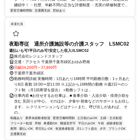
継続中！ ・社歴、年齢不問の正当な評価制度 ・充実の研修制度で...
変形労働時間制
交通費支給
昇給あり
派遣社員
夜勤専従 通所介護施設等の介護スタッフ LSMC02
週払いも可!平日のみ可!安定した収入!/LSMC02
株式会社レジェンドスタッフ
交通・アクセス 千葉県千葉市緑区おゆみ野南
日給34,200円～37,800円
千葉県千葉市緑区
勤務時間詳細 実働時間：1日あたり16時間 平均勤務日数：1ヶ月あた
り8日 夜勤 16:00〜翌11:00 ※上記から16時間の勤務 ※週2日〜のシ
フト制 （月1回希望を提出） ⭐勤務シフトは...
仕事内容 ■お任せするお仕事は…■ 食事介助・入浴介助・排泄介助を
含む 見回りが中心。 そのほか、夕食や 朝食などのサポートもお任し
ます。 レクリエーションなどはナシ♪ また、呼び出しがあれば、 そ
の...
制服あり
業界未経験者歓迎
変形労働時間制
土日祝のみOK
主婦・主夫歓迎
フリーター歓迎
早朝
車通勤OK
職場見学可
平日のみOK
午前
経験者歓迎
夜間
週払いOK
即日払いOK
有資格者歓迎
月1シフト提出
夕方
ブランクOK
交通費支給