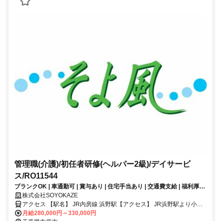
管理職(介護)/初任者研修(ヘルパー2級)/デイサービ
ス/RO11544
ブランクOK | 車通勤可 | 賞与あり | 住宅手当あり | 交通費支給 | 福利厚生
充実│デイサービス/管理職（介護）/正社員募集！《ボーナス以外の特別
株式会社SOYOKAZE
報酬、約56万円の支給実績！》
アクセス 【駅名】 JR内房線 浜野駅【アクセス】 JR浜野駅より小湊
バス、長者原下車徒歩10分
月給280,000円～330,000円