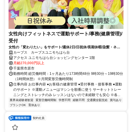
女性向けフィットネスで運動サポート/事務(健康管理)/
受付
女性の「変わりたい」をサポート/週休2日/日祝休/長期休暇/染髪・ネイ
ルOK※規定内
カーブス カーブスユニモちはら台
アクセス ユニモちはら台ショッピングセンター 1階
月給270,000円以上
千葉県市原市
勤務時間 総労働時間：1ヶ月あたり173時間48分 9時30分～19時30分
（1時間休憩） ※月間変形労働時間制
仕事内容 お仕事内容 ●お客様の健康管理 ●受付事務・接客事務 ●運動
のサポート ※運動メニューはマシンを順番に使う サーキットトレー
ニングとストレッチのみ レッスンはないので未経験でも安心 ※各...
業界未経験者歓迎
変形労働時間制
学歴不問
経験不問
交通費全額支給
賞与あり
ブランクOK
育休あり
契約社員