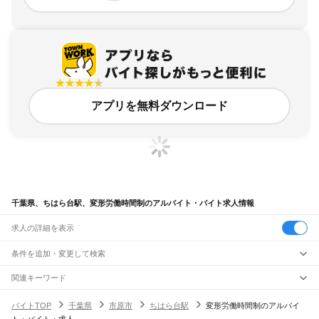
アプリを無料ダウンロード
千葉県、ちはら台駅、変形労働時間制のアルバイト・バイト求人情報
求人の詳細を表示
条件を追加・変更して検索
市区町村を追加・変更
関連キーワード
完全在宅ワーク 全国
シール貼り 在宅
現在地周辺
ガチャガチャ
犬カフェ
千葉県
駅を追加・変更
バイトTOP
千葉県
市原市
ちはら台駅
変形労働時間制のアルバイ
千葉県
すべて