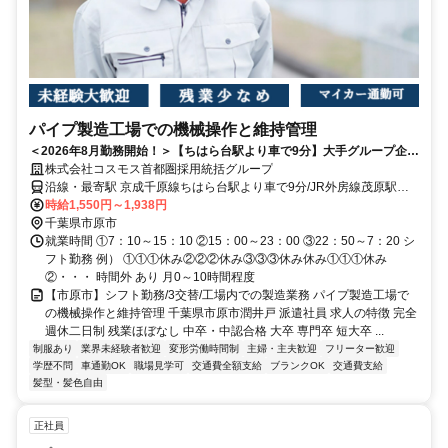
パイプ製造工場での機械操作と維持管理
＜2026年8月勤務開始！＞【ちはら台駅より車で9分】大手グループ企
業/多彩なモノづくりに関われます！
株式会社コスモス首都圏採用統括グループ
沿線・最寄駅 京成千原線ちはら台駅より車で9分/JR外房線茂原駅よ
り車で28分/小湊鉄道上総三又駅より車で17分/JR外房線誉田駅より車
時給1,550円～1,938円
で18分 ★自動車通勤OK 千葉市緑区、大網白里市、茂原市、勝浦市、
千葉県市原市
市原市からの通勤者多数
就業時間 ①7：10～15：10 ②15：00～23：00 ③22：50～7：20 シ
フト勤務 例） ①①①休み②②②休み③③③休み休み①①①休み
②・・・ 時間外 あり 月0～10時間程度
【市原市】シフト勤務/3交替/工場内での製造業務 パイプ製造工場で
の機械操作と維持管理 千葉県市原市潤井戸 派遣社員 求人の特徴 完全
週休二日制 残業ほぼなし 中卒・中認合格 大卒 専門卒 短大卒 ...
制服あり
業界未経験者歓迎
変形労働時間制
主婦・主夫歓迎
フリーター歓迎
学歴不問
車通勤OK
職場見学可
交通費全額支給
ブランクOK
交通費支給
髪型・髪色自由
正社員