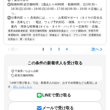
勤務時間 総労働時間：1週あたり40時間 ・勤務時間： [1] 09:30～
18:30 [2] 10:00～19:00 [3] 10:00～17:00 [4] 09:30～19:00 ※店舗によ
っ...
仕事内容 ＜＜ 具体的には… ＞＞ ・お客様サポート（タイヤの安全点
検・洗車など） ・電話、ウェブ予約対応 ・保険、カーリース等のご
案内 ・簡単な軽整備 (オイル・タイヤ・バッテリー交換等) ・店舗...
業界未経験者歓迎
変形労働時間制
資格取得支援あり
バイク通勤OK
学歴不問
車通勤OK
経験不問
住宅手当あり
研修あり
賞与あり
ブランクOK
交通費支給
社割あり
寮・社宅あり
前へ
次へ
1
2
3
4
この条件の新着求人を受け取る
千葉県 / ちはら台駅
変形労働時間制
「LINEで受け取る」では、新着求人のほか、おすすめ情報なども配信しま
す。
詳しくはこちら
LINEで受け取る
メールで受け取る