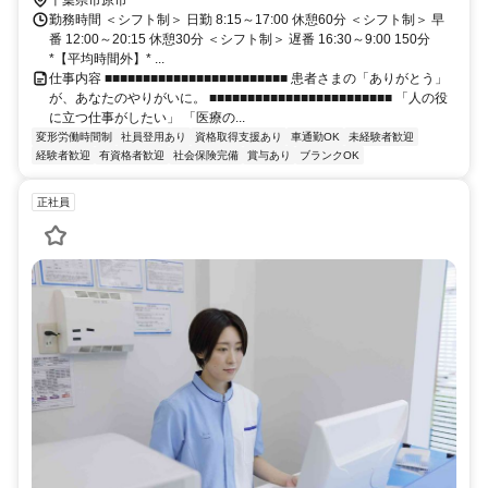
勤務時間 ＜シフト制＞ 日勤 8:15～17:00 休憩60分 ＜シフト制＞ 早
番 12:00～20:15 休憩30分 ＜シフト制＞ 遅番 16:30～9:00 150分
*【平均時間外】* ...
仕事内容 ■■■■■■■■■■■■■■■■■■■■■■■■ 患者さまの「ありがとう」
が、あなたのやりがいに。 ■■■■■■■■■■■■■■■■■■■■■■■■ 「人の役
に立つ仕事がしたい」 「医療の...
変形労働時間制
社員登用あり
資格取得支援あり
車通勤OK
未経験者歓迎
経験者歓迎
有資格者歓迎
社会保険完備
賞与あり
ブランクOK
正社員