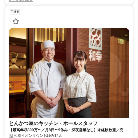
正社員
とんかつ屋のキッチン・ホールスタッフ
【最高年収800万〜／月8日〜9休み・深夜営業なし】未経験歓迎／充実
研修／定着率9割超／60年以上の黒字！安定系企業！
和幸イオンタウンおゆみ野店