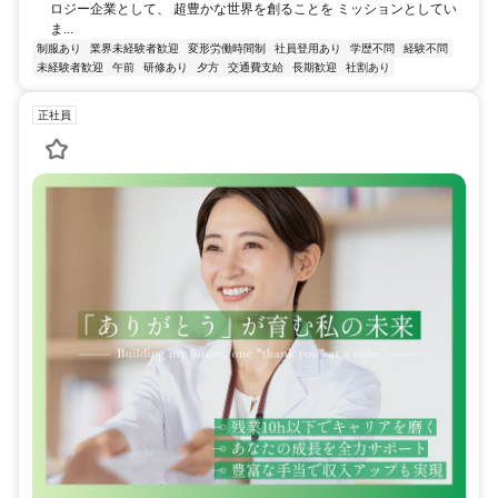
ロジー企業として、 超豊かな世界を創ることを ミッションとしてい
ま...
制服あり
業界未経験者歓迎
変形労働時間制
社員登用あり
学歴不問
経験不問
未経験者歓迎
午前
研修あり
夕方
交通費支給
長期歓迎
社割あり
正社員