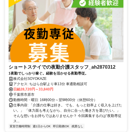
ショートステイでの夜勤介護スタッフ_ah2870312
1夜勤でしっかり稼ぐ。経験を活かせる夜勤専従。
株式会社SOYOKAZE
アクセス: ちはら台駅より車13分 車通勤相談可
日給28,720円～33,840円
千葉県市原市
勤務時間・曜日: 16時00分～翌9時00分（休憩60分）
仕事内容: 「介護の仕事は好き。 でも、もっと効率よく収入を上げた
い。」 「体力面も考えながら、自分に合った働き方を選びたい。」
そんな想いをお持ちではありませんか？ 今回募集するのは“夜勤専従
ス...
変形労働時間制
週1日からOK
即日勤務OK
残業なし