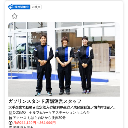
正社員
ガソリンスタンド店舗運営スタッフ
大手企業で勤務★安定収入◎福利厚生◎／未経験歓迎／賞与年2回／月9
～12日休み+休暇制度も充実◎／サービス残業無し
COSMO セルフ&カーケアステーションちはら台
アクセス ちはら台駅から徒歩20分
月給211,120円～364,000円
千葉県市原市