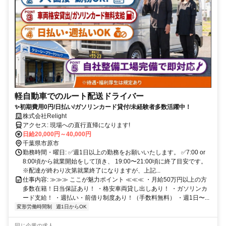
軽自動車でのルート配送ドライバー
✨初期費用0円/日払い/ガソリンカード貸付/未経験者多数活躍中！
株式会社Relight
アクセス: 現場への直行直帰になります!
日給20,000円～40,000円
千葉県市原市
勤務時間・曜日: ✅週1日以上の勤務をお願いいたします。 ✅7:00 or
8:00頃から就業開始をして頂き、 19:00〜21:00頃に終了目安です。
※配達が終わり次第就業終了になりますが、上記...
仕事内容: ≫≫≫ ここが魅力ポイント ≪≪≪ ・月給50万円以上の方
多数在籍！日当保証あり！ ・格安車両貸し出しあり！ ・ガソリンカ
ード支給！ ・週払い・前借り制度あり！（手数料無料） ・週1日〜...
変形労働時間制
週1日からOK
同じ企業の求人