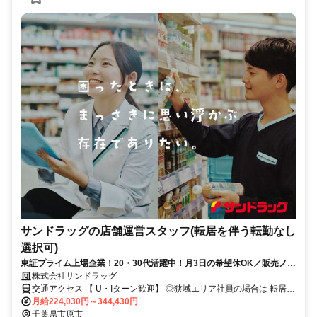
サンドラッグの店舗運営スタッフ(転居を伴う転勤なし
選択可)
東証プライム上場企業！20・30代活躍中！月3日の希望休OK／販売ノル
マなし／年収例32歳SV816万円／販促企画～商品管理など店舗運営がメ
株式会社サンドラッグ
インの仕事
交通アクセス 【 U・Iターン歓迎】 ◎狭域エリア社員の場合は 転居を
伴う転勤はありません。 ◎マイカー通勤OK
月給224,030円～344,430円
千葉県市原市