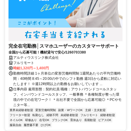
完全在宅勤務│スマホユーザーのカスタマーサポート
全国から応募可能！機材貸与で安心/1260703380
アルティウスリンク株式会社
フルリモート
時給1,320円～1,400円
勤務時間詳細 1ヶ月単位の変形労働時間制 1週間あたりの平均労働時
間：40時間 8:45～20:00の中でのシフト勤務 週3日から柔軟に対応い
たします！ ※週12時間以上の勤務をお願いしています ...
仕事内容 雇用形態：契約社員 職種：アウトバウンドコールスタッ
フ、インバウンドコールスタッフ、一般事務 ＊各種制度が整った環
境の中での在宅ワーク！ ＊出社不要で全国から応募可能◎ ＊PCやモ
ニター等...
業界未経験者歓迎
変形労働時間制
副業・WワークOK
主婦・主夫歓迎
フリーター歓迎
転勤なし
経験不問
未経験者歓迎
フルリモート
経験者歓迎
ネイルOK
研修あり
在宅OK
ブランクOK
育休あり
長期歓迎
ピアスOK
服装自由
履歴書不要
ひげOK