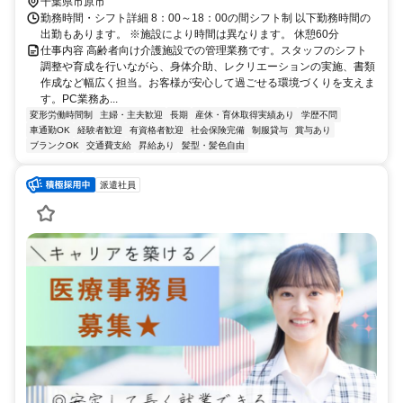
千葉県市原市
勤務時間・シフト詳細 8：00～18：00の間シフト制 以下勤務時間の
出勤もあります。 ※施設により時間は異なります。 休憩60分
仕事内容 高齢者向け介護施設での管理業務です。スタッフのシフト
調整や育成を行いながら、身体介助、レクリエーションの実施、書類
作成など幅広く担当。お客様が安心して過ごせる環境づくりを支えま
す。PC業務あ...
変形労働時間制
主婦・主夫歓迎
長期
産休・育休取得実績あり
学歴不問
車通勤OK
経験者歓迎
有資格者歓迎
社会保険完備
制服貸与
賞与あり
ブランクOK
交通費支給
昇給あり
髪型・髪色自由
派遣社員