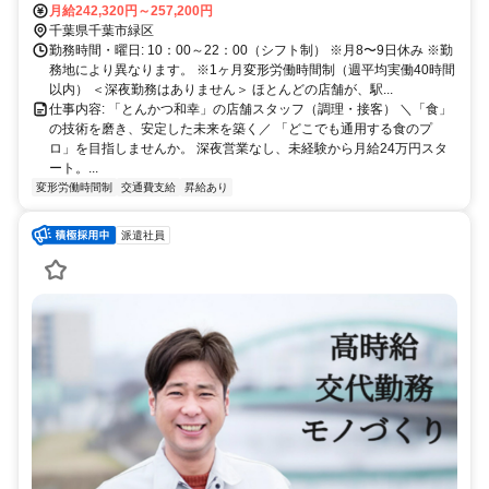
月給242,320円～257,200円
千葉県千葉市緑区
勤務時間・曜日: 10：00～22：00（シフト制） ※月8〜9日休み ※勤
務地により異なります。 ※1ヶ月変形労働時間制（週平均実働40時間
以内） ＜深夜勤務はありません＞ ほとんどの店舗が、駅...
仕事内容: 「とんかつ和幸」の店舗スタッフ（調理・接客） ＼「食」
の技術を磨き、安定した未来を築く／ 「どこでも通用する食のプ
ロ」を目指しませんか。 深夜営業なし、未経験から月給24万円スタ
ート。...
変形労働時間制
交通費支給
昇給あり
派遣社員