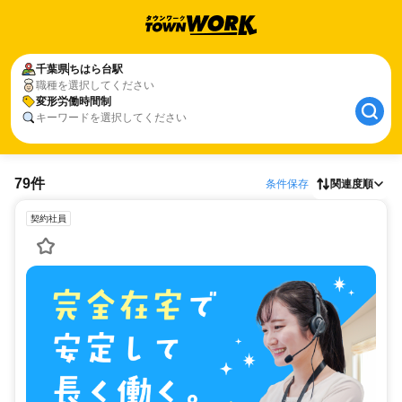
千葉県
ちはら台駅
職種を選択してください
変形労働時間制
キーワードを選択してください
79件
条件保存
関連度順
契約社員