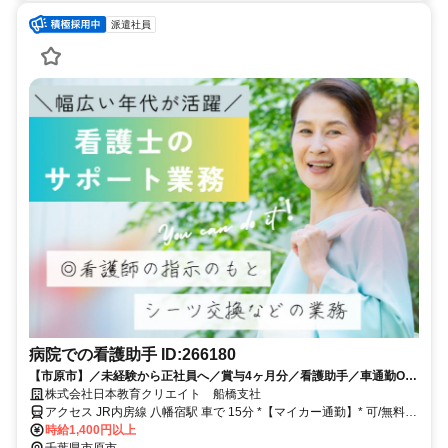
派遣社員
病院での看護助手 ID:266180
【市原市】／未経験から正社員へ／賞与4ヶ月分／看護助手／車通勤OK
／日勤のみ相談可
株式会社日本教育クリエイト 船橋支社
アクセス JR内房線 八幡宿駅 車で 15分 *【マイカー通勤】* 可/無料駐
車場あり
時給1,400円以上
千葉県市原市