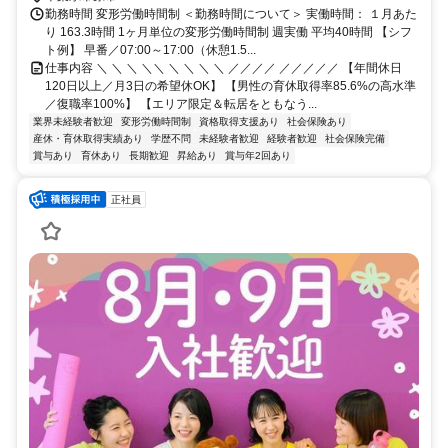
勤務時間 変形労働時間制 ＜勤務時間について＞ 実働時間： １月あた
り 163.3時間 1ヶ月単位の変形労働時間制 週実働 平均40時間 【シフ
ト例】 早番／07:00～17:00（休憩1.5...
仕事内容 ＼ ＼ ＼ ＼＼ ＼ ＼ ＼ ＼ ／／／／ ／／／／／ 【年間休日
120日以上／月3日の希望休OK】 【男性の育休取得率85.6%の高水準
／復職率100%】 【エリア限定＆転居をともなう...
業界未経験者歓迎
変形労働時間制
資格取得支援あり
社会保険あり
産休・育休取得実績あり
学歴不問
未経験者歓迎
経験者歓迎
社会保険完備
賞与あり
育休あり
長期歓迎
昇給あり
賞与年2回あり
正社員