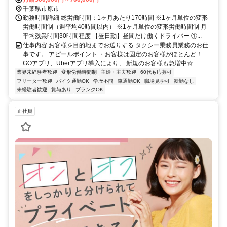
千葉県市原市
勤務時間詳細 総労働時間：1ヶ月あたり170時間 ※1ヶ月単位の変形
労働時間制（週平均40時間以内） ※1ヶ月単位の変形労働時間制 月
平均残業時間30時間程度 【昼日勤】昼間だけ働くドライバー ①...
仕事内容 お客様を目的地までお送りする タクシー乗務員業務のお仕
事です。 アピールポイント ・お客様は固定のお客様がほとんど！
GOアプリ、Uberアプリ導入により、 新規のお客様も急増中☆ ...
業界未経験者歓迎
変形労働時間制
主婦・主夫歓迎
60代も応募可
フリーター歓迎
バイク通勤OK
学歴不問
車通勤OK
職場見学可
転勤なし
未経験者歓迎
賞与あり
ブランクOK
正社員