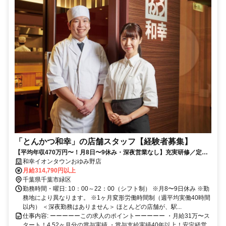
「とんかつ和幸」の店舗スタッフ【経験者募集】
【平均年収470万円〜！月8日〜9休み・深夜営業なし】充実研修／定着
率9割超／60年以上の黒字！安定系企業！
和幸イオンタウンおゆみ野店
月給314,790円以上
千葉県千葉市緑区
勤務時間・曜日: 10：00～22：00（シフト制） ※月8〜9日休み ※勤
務地により異なります。 ※1ヶ月変形労働時間制（週平均実働40時間
以内） ＜深夜勤務はありません＞ ほとんどの店舗が、駅...
仕事内容: ーーーーーこの求人のポイントーーーーー ・月給31万〜ス
タート！4.52ヶ月分の賞与実績 ・賞与支給実績40年以上！安定経営