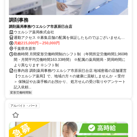
調剤事務
調剤薬局事務/ウエルシア市原辰巳台店
ウエルシア薬局株式会社
通勤アクセス ※募集店舗の配属を保証したものではございませんの
で予めご了承ください ※配属店舗は上記店舗以外の可能性がござい
月給215,000円～250,000円
ます ※勤務店舗の指定は出来かねます。 勤務区分を下記の３つから
千葉県市原市
選択 ＜エリア職＞ 原則として転居を伴う異動はございません。 自宅
勤務時間 月間変形労働時間制のシフト制 （年間所定労働時間1,960時
から50km圏内、通勤片道90分圏内での配属店舗となります。 ＜リー
間・月間平均労働時間163.33時間） ※配属の薬局開局・閉局時間に
ジョナル職＞ 異動の範囲は本拠地とその隣接県または直線距離で概
より異なります ※シフト制
ね100km以内 ※社宅制度・赴任手当制度あり ＜ナショナル職＞ 全国
仕事内容 調剤薬局事務/ウエルシア市原辰巳台店 地域密着の店舗運営
の店舗への異動あり ※社宅制度・赴任手当制度あり
【ウエルシア薬局】で、地域の方々の健康に貢献しませんか ＜受付
＞ 保険証やお薬手帳のお預かり、 処方せんの受け取りやアンケート
記入依頼...
変形労働時間制
アルバイト・パート