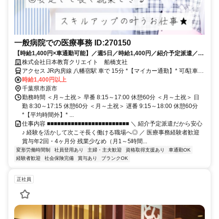
一般病院での医療事務 ID:270150
【時給1,400円×車通勤可能】／週5日／時給1,400円／紹介予定派遣／経
験者募集／正社員前提／残業ほぼなし／車通勤可能／医療事務／市原市
株式会社日本教育クリエイト 船橋支社
アクセス JR内房線 八幡宿駅 車で 15分 *【マイカー通勤】* 可/駐車場
無料
時給1,400円以上
千葉県市原市
勤務時間 ＜月～土祝＞ 早番 8:15～17:00 休憩60分 ＜月～土祝＞ 日
勤 8:30～17:15 休憩60分 ＜月～土祝＞ 遅番 9:15～18:00 休憩60分
*【平均時間外】* ...
仕事内容 ■■■■■■■■■■■■■■■■■■■■■■■■ ＼ 紹介予定派遣だから安心
♪ 経験を活かして次こそ長く働ける職場へ◎ ／ 医療事務経験者歓迎
賞与年2回・4ヶ月分 残業少なめ（月1～5時間...
変形労働時間制
社員登用あり
主婦・主夫歓迎
資格取得支援あり
車通勤OK
経験者歓迎
社会保険完備
賞与あり
ブランクOK
正社員