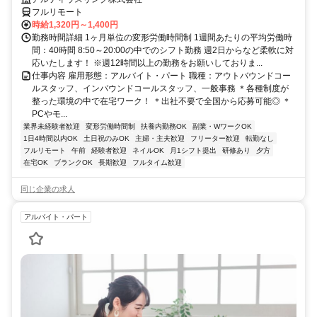
フルリモート
時給1,320円～1,400円
勤務時間詳細 1ヶ月単位の変形労働時間制 1週間あたりの平均労働時
間：40時間 8:50～20:00の中でのシフト勤務 週2日からなど柔軟に対
応いたします！ ※週12時間以上の勤務をお願いしておりま...
仕事内容 雇用形態：アルバイト・パート 職種：アウトバウンドコー
ルスタッフ、インバウンドコールスタッフ、一般事務 ＊各種制度が
整った環境の中で在宅ワーク！ ＊出社不要で全国から応募可能◎ ＊
PCやモ...
業界未経験者歓迎
変形労働時間制
扶養内勤務OK
副業・WワークOK
1日4時間以内OK
土日祝のみOK
主婦・主夫歓迎
フリーター歓迎
転勤なし
フルリモート
午前
経験者歓迎
ネイルOK
月1シフト提出
研修あり
夕方
在宅OK
ブランクOK
長期歓迎
フルタイム歓迎
同じ企業の求人
アルバイト・パート