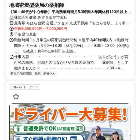
地域密着型薬局の薬剤師
【30～40代が中心年齢】平均残業時間月5.3時間＆年間休日120日以上/
退職金制度も完備で手当充実
株式会社健栄 みずき薬局市原店
最寄駅 ちはら台駅 交通アクセス 京成千原線「ちはら台駅」より車で
12分
年俸5,000,000円～7,000,000円
千葉県市原市
勤務時間 1ヶ月単位の変形労働時間制 ※週平均40時間以内 ＜勤務時
間例＞ 月〜金：9:00〜18:00（休憩60分） 土：9:00～13:00（休憩な
し） ※残業：月平均10時間 ※店舗...
仕事内容 ・－・－・－・－・－・－・－・－・ 「ありがとう」が育
む私の未来。 地域とのつながりが自慢の薬局で、 「薬剤師」として
働きませんか？ ・－・－・－・－・－・－・－・－・ ＜30～4...
変形労働時間制
急募
研修あり
アルバイト・パート