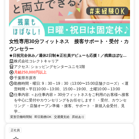
女性専用30分フィットネス 接客サポート・受付・カ
ウンセラー
★日祝完全休み／週休2日制★正社員デビューも応援！／残業ほぼなし
／女性の健康を支える受付・接客サポート！
株式会社コレクトキャリア
アクセス: ショッピングセンターユニモ1階
月給250,000円以上
千葉県市原市
勤務時間・曜日: 9：30～19：30（13:00〜15:00店舗クローズ）＜運
営時間＞平日10:00～13:00、15:00～19:00、土曜10:00～13:00
仕事内容: ＜お仕事内容＞ 30分フィットネスをご利用のお客様へ接客
を中心に受付やカウンセリングをお任せします！ ・受付、カウンセ
リング ・店舗オープン準備 ・接客、サポート ・新規入会受付、見
学...
変形労働時間制
即日勤務OK
交通費支給
昇給あり
正社員