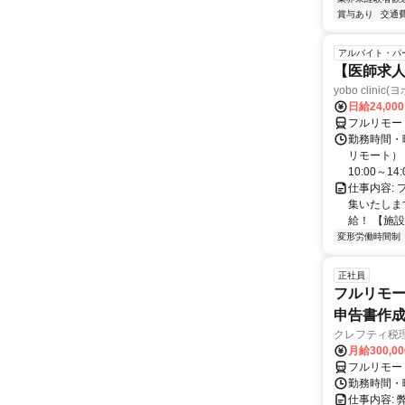
賞与あり
交通
アルバイト・パ
【医師求人
yobo clini
日給24,00
フルリモー
勤務時間・曜
リモート） 
10:00～14:0
仕事内容:
集いたしま
給！ 【施設
変形労働時間制
正社員
フルリモー
申告書作
クレフティ税
月給300,0
フルリモー
勤務時間・曜日
仕事内容: