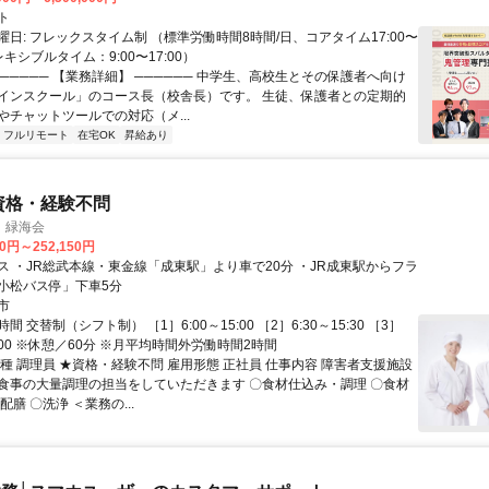
ト
日: フレックスタイム制 （標準労働時間8時間/日、コアタイム17:00〜
レキシブルタイム：9:00〜17:00）
────── 【業務詳細】 ────── 中学生、高校生とその保護者へ向け
インスクール」のコース長（校舎長）です。 生徒、保護者との定期的
やチャットツールでの対応（メ...
フルリモート
在宅OK
昇給あり
資格・経験不問
 緑海会
00円～252,150円
ス ・JR総武本線・東金線「成東駅」より車で20分 ・JR成東駅からフラ
小松バス停」下車5分
市
 交替制（シフト制） ［1］6:00～15:00 ［2］6:30～15:30 ［3］
19:00 ※休憩／60分 ※月平均時間外労働時間2時間
種 調理員 ★資格・経験不問 雇用形態 正社員 仕事内容 障害者支援施設
食事の大量調理の担当をしていただきます 〇食材仕込み・調理 〇食材
配膳 〇洗浄 ＜業務の...