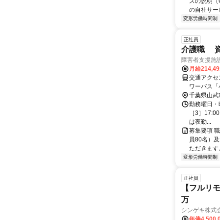
スの説明（
の自社サー
変形労働時間制
正社員
介護職 
障害者支援施設
月給214,4
交通アクセ
ワーバス「
千葉県山武
勤務曜日・時間
［3］17:
は夜勤...
募集要項 職
員80名）
ただきます
変形労働時間制
正社員
【フルリモ
万
シンゲキ株式
年俸4,500,