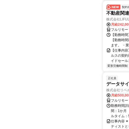
契約
不動産関
株式会社LIFULL 
月給242,0
フルリモー
【勤務時間】
【勤務時間
ます。 ・業
【仕事内容
ルスの契約
イドセールス
変形労働時間制
正社員
データサイ
株式会社リベ
月給500,0
フルリモー
勤務時間詳
間：1か月 
ルタイム：5:0
仕事内容 ✶⋆｡
ティストと