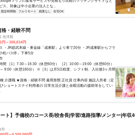
Googleマップの集客サービスや見積もり比較のマッチングサイトなど
ビス、対象は中小企業の法人とな...
固定時間制
フルリモート
残業なし
在宅OK
資格・経験不問
 光洋苑
91円～306,834円
ス ・JR総武本線・東金線「成東駅」より車で20分 ・JR成東駅からフラ
小松バス停」下車5分
市
 ［1］7:30～16:30（休憩60分） ［2］10:00～19:00（休憩60分）
00～ 9:00（休憩180分） ※［3］は月5日程度、シフト制、入社後3ヶ月間
種 介護職 ★資格・経験不問 雇用形態 正社員 仕事内容 施設入所者（定
及びショートステイ利用者の 日常生活介護と余暇活動の援助等をしてい
。
ート】予備校のコース長/校舎長|学習/進路指導/メンター|年収40
会社
000円～6,500,000円