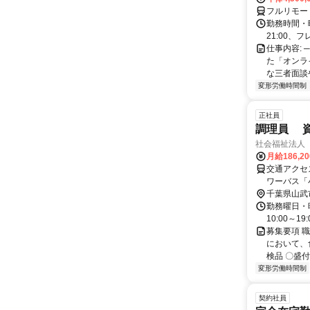
フルリモー
勤務時間・曜
21:00、フ
仕事内容: 
た「オンラ
な三者面談
変形労働時間制
正社員
調理員 
社会福祉法人
月給186,2
交通アクセ
ワーバス「
千葉県山武
勤務曜日・時間
10:00～
募集要項 職
において、
検品 〇盛付
変形労働時間制
契約社員