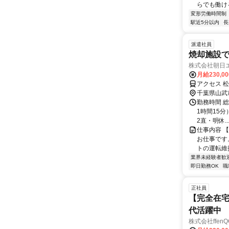
らでも働ける.
変形労働時間制
駅近5分以内
長
派遣社員
焼却施設で
株式会社朝日
月給230,0
アクセス 
千葉県山武
勤務時間 総
1時間15分
2直・明休..
仕事内容 
お仕事です
トの運転維
業界未経験者歓
即日勤務OK
職
正社員
【完全在宅
代活躍中
株式会社ffenQ