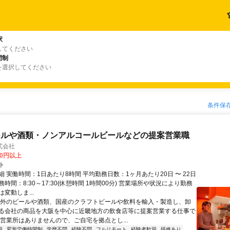
駅
してください
間制
を選択してください
条件保
ールや酒類・ノンアルコールビールなどの提案営業職
式会社
00円以上
ト
 実働時間：1日あたり8時間 平均勤務日数：1ヶ月あたり20日 〜 22日
時間：8:30～17:30(休憩時間 1時間00分) 営業場所や状況により勤務
変動しま...
海外のビールや酒類、国産のクラフトビールや飲料を輸入・製造し、卸
る会社の商品を大阪を中心に近畿地方の飲食店等に提案営業する仕事で
や営業所はありませんので、ご自宅を拠点とし...
迎
変形労働時間制
学歴不問
経験不問
フルリモート
経験者歓迎
研修あり