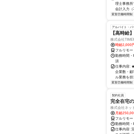
理士事務所
会計入力（
変形労働時間制
アルバイト・パ
【高時給】
株式会社TIME
時給2,000
フルリモー
勤務時間・
須
仕事内容:
企業数・顧
ル業務を担当い
変形労働時間制
契約社員
完全在宅の
株式会社ネッ
月給250,0
フルリモー
勤務時間・
仕事内容: