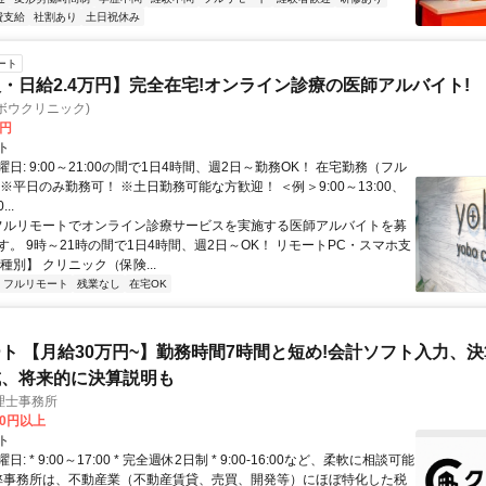
費支給
社割あり
土日祝休み
ート
・日給2.4万円】完全在宅!オンライン診療の医師アルバイト!
c(ヨボウクリニック)
0円
ト
日: 9:00～21:00の間で1日4時間、週2日～勤務OK！ 在宅勤務（フル
※平日のみ勤務可！ ※土日勤務可能な方歓迎！ ＜例＞9:00～13:00、
...
 フルリモートでオンライン診療サービスを実施する医師アルバイトを募
す。 9時～21時の間で1日4時間、週2日～OK！ リモートPC・スマホ支
種別】 クリニック（保険...
フルリモート
残業なし
在宅OK
ト 【月給30万円~】勤務時間7時間と短め!会計ソフト入力、
成、将来的に決算説明も
理士事務所
00円以上
ト
: * 9:00～17:00 * 完全週休2日制 * 9:00-16:00など、柔軟に相談可能
 弊事務所は、不動産業（不動産賃貸、売買、開発等）にほぼ特化した税