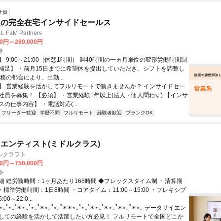
社員
連の完全在宅インサイドセールス
FaM Partners
00円～280,000円
ト
 9:00～21:00（休憩1時間） 週40時間の一ヵ月単位の変形労働時間制
補足】 ・前月15日までに希望休を提出していただき、シフトを調整し
務の都合により、出勤...
】 営業経験を活かしてフルリモートで働きませんか？ インサイドセー
社員を募集！ 【必須】 ・営業経験1年以上(法人・個人問わず) 【インサ
の仕事内容】 ・電話対応(...
フリーター歓迎
学歴不問
フルリモート
経験者歓迎
ブランクOK
エンティスト(ミドルクラス)
ルクラフト
00円～750,000円
ト
細 総労働時間：1ヶ月あたり168時間 ◆フレックスタイム制 ・清算期
・標準労働時間：1日8時間 ・コアタイム：11:00～15:00 ・フレキシブ
0～22:0...
˚⋆｡˚✶⋆｡˚⋆｡˚✶⋆｡˚⋆｡˚✶✶⋆｡˚⋆｡˚✶⋆｡˚✶⋆｡˚✶⋆｡˚✶⋆｡ データサイエン
しての経験を活かして活躍したい方必見！ フルリモートで全国どこか