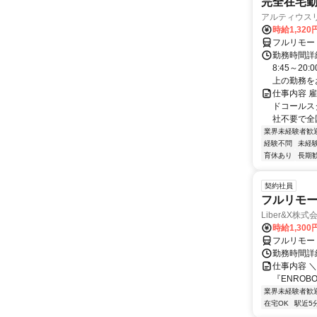
完全在宅勤
アルティウス
時給1,320
フルリモー
勤務時間詳
8:45～2
上の勤務をお
仕事内容 
ドコールス
社不要で全国
業界未経験者歓
経験不問
未経
育休あり
長期
契約社員
フルリモー
Liber&X株式
時給1,300
フルリモー
勤務時間詳細
仕事内容 ＼
『ENROB
業界未経験者歓
在宅OK
駅近5