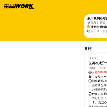
千葉県
松尾
職種を選択
変形労働時
キーワード
51件
正社員
世界のビ
日本ビール株
月給400,0
フルリモー
勤務時間詳細
基本的な勤務
の開始時間は
仕事内容 
売りしてい
す。 支店
業界未経験者歓