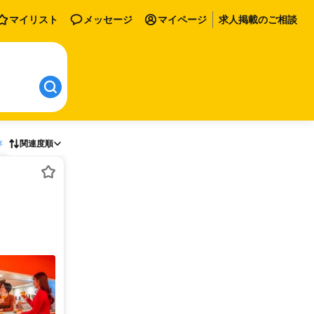
マイリスト
メッセージ
マイページ
求人掲載のご相談
存
関連度順