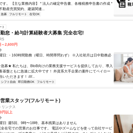
です。 【主な業務内容】 * 法人の確定申告書、各種税務申告書の作成 *
不動産売買契約、建築関連...
急募
フルリモート
在宅OK
ート
勤怠・給与計算経験者大募集 完全在宅!
RS
円～2,600円
ト
曜日: ・160時間勤務（曜日、時間帯問わず） ※入社初月は日中勤務必
 ★急募★ 私たちは、BtoB向けの業務支援サービスを提供しており、導入
客基盤ともに急速に拡大中です！ 外資系大手企業の案件にてペイロー
ただきます！ ////...
シフト自由
即日勤務OK
フルリモート
営業スタッフ(フルリモート)
トリンクス
00円以上
ト
曜日: 週5回、9時〜18時、基本残業はありません
 完全在宅での営業のお仕事です。 電話やズームなどを使って自社サービ