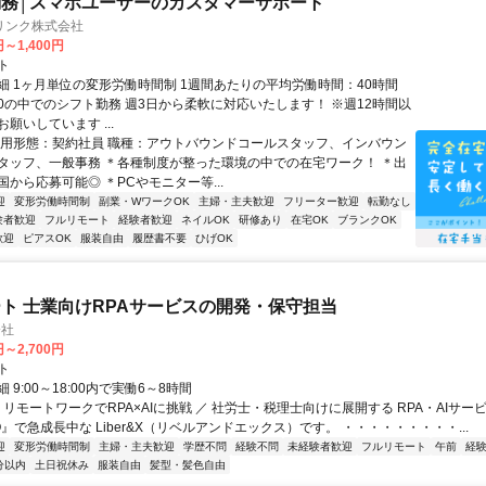
務│スマホユーザーのカスタマーサポート
リンク株式会社
円～1,400円
ト
細 1ヶ月単位の変形労働時間制 1週間あたりの平均労働時間：40時間
0:00の中でのシフト勤務 週3日から柔軟に対応いたします！ ※週12時間以
願いしています ...
雇用形態：契約社員 職種：アウトバウンドコールスタッフ、インバウン
タッフ、一般事務 ＊各種制度が整った環境の中での在宅ワーク！ ＊出
から応募可能◎ ＊PCやモニター等...
迎
変形労働時間制
副業・WワークOK
主婦・主夫歓迎
フリーター歓迎
転勤なし
験者歓迎
フルリモート
経験者歓迎
ネイルOK
研修あり
在宅OK
ブランクOK
歓迎
ピアスOK
服装自由
履歴書不要
ひげOK
ト 士業向けRPAサービスの開発・保守担当
会社
円～2,700円
ト
 9:00～18:00内で実働6～8時間
 リモートワークでRPA×AIに挑戦 ／ 社労士・税理士向けに展開する RPA・AIサー
O』で急成長中な Liber&X（リベルアンドエックス）です。 ・・・・・・・・・...
迎
変形労働時間制
主婦・主夫歓迎
学歴不問
経験不問
未経験者歓迎
フルリモート
午前
経
分以内
土日祝休み
服装自由
髪型・髪色自由