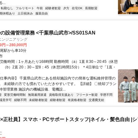
..
転勤なし
フルリモート
午前
経験者歓迎
夕方
在宅OK
長期歓迎
期休暇あり
土日祝休み
服装自由
の設備管理業務 <千葉県山武市>/SS01SAN
エンジニアリング
00円～280,000円
松尾駅から車10分
市
労働時間：1ヶ月あたり168時間 勤務時間 （a）1直 8:30～20:45（休憩
） （b）2直 20：30～翌8：45（休憩1時間15分） ＊4日単位で「1直・
.
【仕事内容】 千葉県山武市にある焼却施設内での簡単な運転維持管理の
。 未経験の方でも慣れていただきやすいです。 【詳細】 〇焼却プラン
持管理業務 施設内の機械設備、電機設...
迎
変形労働時間制
無期雇用派遣
資格取得支援あり
フリーター歓迎
学歴不問
場見学可
経験不問
未経験者歓迎
経験者歓迎
有資格者歓迎
交通費支給
×正社員】スマホ・PCサポートスタッフ|ネイル・髪色自由 |シフ
C